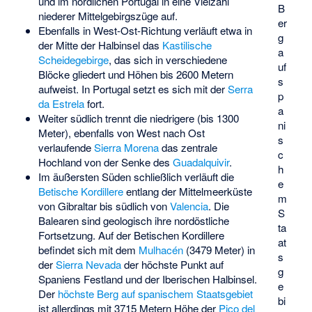
und im nördlichen Portugal in eine Vielzahl
B
niederer Mittelgebirgszüge auf.
er
Ebenfalls in West-Ost-Richtung verläuft etwa in
g
der Mitte der Halbinsel das
Kastilische
a
Scheidegebirge
, das sich in verschiedene
uf
Blöcke gliedert und Höhen bis 2600 Metern
s
aufweist. In Portugal setzt es sich mit der
Serra
p
da Estrela
fort.
a
Weiter südlich trennt die niedrigere (bis 1300
ni
Meter), ebenfalls von West nach Ost
s
verlaufende
Sierra Morena
das zentrale
c
Hochland von der Senke des
Guadalquivir
.
h
Im äußersten Süden schließlich verläuft die
e
Betische Kordillere
entlang der Mittelmeerküste
m
von Gibraltar bis südlich von
Valencia
. Die
S
Balearen sind geologisch ihre nordöstliche
ta
Fortsetzung. Auf der Betischen Kordillere
at
befindet sich mit dem
Mulhacén
(3479 Meter) in
s
der
Sierra Nevada
der höchste Punkt auf
g
Spaniens Festland und der Iberischen Halbinsel.
e
Der
höchste Berg auf spanischem Staatsgebiet
bi
ist allerdings mit 3715 Metern Höhe der
Pico del