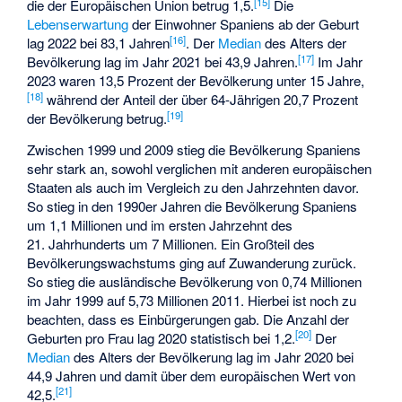
[
15
]
die der Europäischen Union betrug 1,5.
Die
Lebenserwartung
der Einwohner Spaniens ab der Geburt
[
16
]
lag 2022 bei 83,1 Jahren
. Der
Median
des Alters der
[
17
]
Bevölkerung lag im Jahr 2021 bei 43,9 Jahren.
Im Jahr
2023 waren 13,5 Prozent der Bevölkerung unter 15 Jahre,
[
18
]
während der Anteil der über 64-Jährigen 20,7 Prozent
[
19
]
der Bevölkerung betrug.
Zwischen 1999 und 2009 stieg die Bevölkerung Spaniens
sehr stark an, sowohl verglichen mit anderen europäischen
Staaten als auch im Vergleich zu den Jahrzehnten davor.
So stieg in den 1990er Jahren die Bevölkerung Spaniens
um 1,1 Millionen und im ersten Jahrzehnt des
21. Jahrhunderts um 7 Millionen. Ein Großteil des
Bevölkerungswachstums ging auf Zuwanderung zurück.
So stieg die ausländische Bevölkerung von 0,74 Millionen
im Jahr 1999 auf 5,73 Millionen 2011. Hierbei ist noch zu
beachten, dass es Einbürgerungen gab. Die Anzahl der
[
20
]
Geburten pro Frau lag 2020 statistisch bei 1,2.
Der
Median
des Alters der Bevölkerung lag im Jahr 2020 bei
44,9 Jahren und damit über dem europäischen Wert von
[
21
]
42,5.