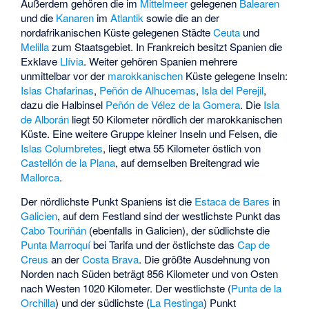
Außerdem gehören die im
Mittelmeer
gelegenen
Balearen
und die
Kanaren
im
Atlantik
sowie die an der
nordafrikanischen Küste gelegenen Städte
Ceuta
und
Melilla
zum Staatsgebiet. In Frankreich besitzt Spanien die
Exklave
Llívia
. Weiter gehören Spanien mehrere
unmittelbar vor der
marokkanischen
Küste gelegene Inseln:
Islas Chafarinas
,
Peñón de Alhucemas
,
Isla del Perejil
,
dazu die Halbinsel
Peñón de Vélez de la Gomera
. Die
Isla
de Alborán
liegt 50 Kilometer nördlich der marokkanischen
Küste. Eine weitere Gruppe kleiner Inseln und Felsen, die
Islas Columbretes
, liegt etwa 55 Kilometer östlich von
Castellón de la Plana
, auf demselben Breitengrad wie
Mallorca
.
Der nördlichste Punkt Spaniens ist die
Estaca de Bares
in
Galicien
, auf dem Festland sind der westlichste Punkt das
Cabo Touriñán
(ebenfalls in Galicien), der südlichste die
Punta Marroquí
bei Tarifa und der östlichste das
Cap de
Creus
an der
Costa Brava
. Die größte Ausdehnung von
Norden nach Süden beträgt 856 Kilometer und von Osten
nach Westen 1020 Kilometer. Der westlichste (
Punta de la
Orchilla
) und der südlichste (
La Restinga
) Punkt