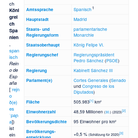
ch
1
Spanisch
Amtssprache
Köni
grei
Madrid
Hauptstadt
ch
parlamentarische
Staats- und
Spa
Monarchie
Regierungsform
nien
,
König
Felipe VI.
Staatsoberhaupt
span
Regierungspräsident
Regierungschef
isch
Pedro Sánchez
(
PSOE
)
Rein
o de
Kabinett Sánchez III
Regierung
Esp
Cortes Generales
(
Senado
Parlament(e)
aña
und
Congreso de los
[
ˈrejn
Diputados
)
o
[
1
]
505.983
km²
ð(e)
Fläche
es
[
2
]
48,59 Millionen
Einwohnerzahl
(
30.
) (2023)
ˈpaɲ
a
])
95 Einwohner pro km²
Bevölkerungsdichte
ist
Bevölkerungs­
[
3
]
+0,5 %
ein
(Schätzung für 2020)
entwicklung