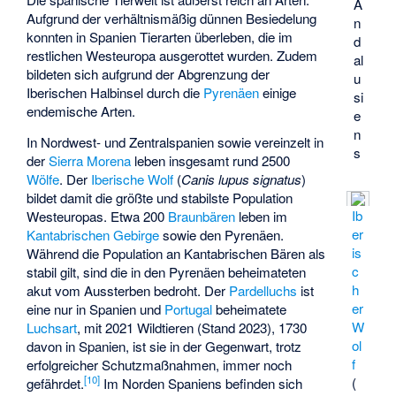
A
Aufgrund der verhältnismäßig dünnen Besiedelung
n
konnten in Spanien Tierarten überleben, die im
d
restlichen Westeuropa ausgerottet wurden. Zudem
al
bildeten sich aufgrund der Abgrenzung der
u
Iberischen Halbinsel durch die
Pyrenäen
einige
si
endemische Arten.
e
n
In Nordwest- und Zentralspanien sowie vereinzelt in
s
der
Sierra Morena
leben insgesamt rund 2500
Wölfe
. Der
Iberische Wolf
(
Canis lupus signatus
)
bildet damit die größte und stabilste Population
Ib
Westeuropas. Etwa 200
Braunbären
leben im
er
Kantabrischen Gebirge
sowie den Pyrenäen.
is
Während die Population an
Kantabrischen Bären
als
c
stabil gilt, sind die in den Pyrenäen beheimateten
h
akut vom Aussterben bedroht. Der
Pardelluchs
ist
er
eine nur in Spanien und
Portugal
beheimatete
W
Luchsart
, mit 2021 Wildtieren (Stand 2023), 1730
ol
davon in Spanien, ist sie in der Gegenwart, trotz
f
erfolgreicher Schutzmaßnahmen, immer noch
[
10
]
(
gefährdet.
Im Norden Spaniens befinden sich