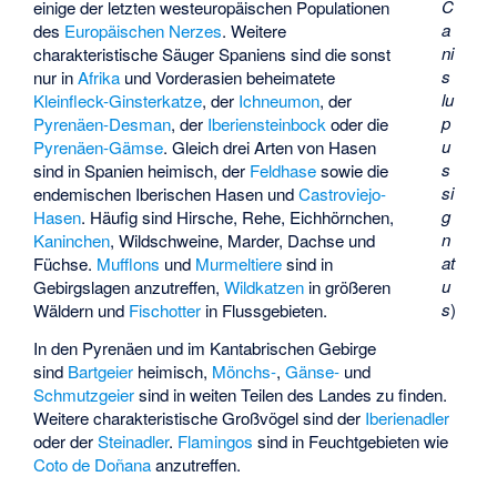
C
einige der letzten westeuropäischen Populationen
a
des
Europäischen Nerzes
. Weitere
ni
charakteristische Säuger Spaniens sind die sonst
s
nur in
Afrika
und Vorderasien beheimatete
lu
Kleinfleck-Ginsterkatze
, der
Ichneumon
, der
p
Pyrenäen-Desman
, der
Iberiensteinbock
oder die
u
Pyrenäen-Gämse
. Gleich drei Arten von Hasen
s
sind in Spanien heimisch, der
Feldhase
sowie die
si
endemischen
Iberischen Hasen
und
Castroviejo-
g
Hasen
. Häufig sind Hirsche, Rehe, Eichhörnchen,
n
Kaninchen
, Wildschweine, Marder, Dachse und
at
Füchse.
Mufflons
und
Murmeltiere
sind in
u
Gebirgslagen anzutreffen,
Wildkatzen
in größeren
s
)
Wäldern und
Fischotter
in Flussgebieten.
In den Pyrenäen und im Kantabrischen Gebirge
sind
Bartgeier
heimisch,
Mönchs-
,
Gänse-
und
Schmutzgeier
sind in weiten Teilen des Landes zu finden.
Weitere charakteristische Großvögel sind der
Iberienadler
oder der
Steinadler
.
Flamingos
sind in Feuchtgebieten wie
Coto de Doñana
anzutreffen.