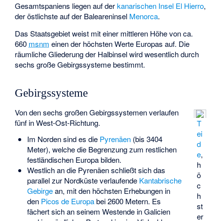
Gesamtspaniens liegen auf der
kanarischen Insel
El Hierro
,
der östlichste auf der Baleareninsel
Menorca
.
Das Staatsgebiet weist mit einer mittleren Höhe von ca.
660
msnm
einen der höchsten Werte Europas auf. Die
räumliche Gliederung der Halbinsel wird wesentlich durch
sechs große Gebirgssysteme bestimmt.
Gebirgssysteme
Von den sechs großen
Gebirgssystemen
verlaufen
fünf in West-Ost-Richtung.
T
ei
Im Norden sind es die
Pyrenäen
(bis 3404
d
Meter), welche die Begrenzung zum restlichen
e
,
festländischen Europa bilden.
h
Westlich an die Pyrenäen schließt sich das
ö
parallel zur Nordküste verlaufende
Kantabrische
c
Gebirge
an, mit den höchsten Erhebungen in
h
den
Picos de Europa
bei 2600 Metern. Es
st
fächert sich an seinem Westende in Galicien
er