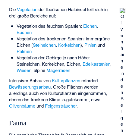
Die
Vegetation
der Iberischen Halbinsel teilt sich in
drei große Bereiche auf:
O
li
Vegetation des feuchten Spanien:
Eichen
,
v
Buchen
e
Vegetation des trockenen Spanien: immergrüne
n
Eichen (
Steineichen
,
Korkeichen
),
Pinien
und
h
Palmen
ai
Vegetation der Gebirge je nach Höhe:
n
Steineichen, Korkeichen, Eichen,
Edelkastanien
,
e
Wiesen
, alpine
Magerrasen
in
d
Intensiver Anbau von
Kulturpflanzen
erfordert
e
Bewässerungsanbau
. Große Flächen werden
n
allerdings auch von Kulturpflanzen eingenommen,
B
denen das trockene Klima zugutekommt, etwa
e
Olivenbäume
und
Feigensträucher
.
r
g
Fauna
e
n
Die spanische Tierwelt ist äußerst reich an Arten.