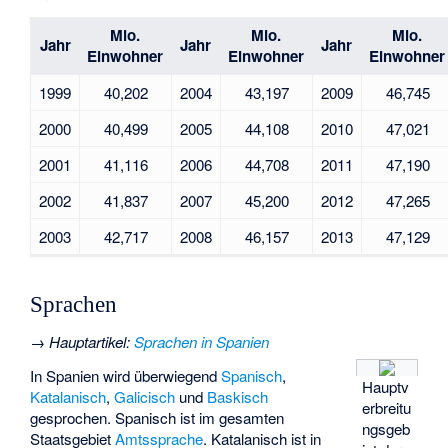
Mio.
Mio.
Mio.
Jahr
Jahr
Jahr
Einwohner
Einwohner
Einwohner
1999
40,202
2004
43,197
2009
46,745
2000
40,499
2005
44,108
2010
47,021
2001
41,116
2006
44,708
2011
47,190
2002
41,837
2007
45,200
2012
47,265
2003
42,717
2008
46,157
2013
47,129
Sprachen
→
Hauptartikel
:
Sprachen in Spanien
In Spanien wird überwiegend
Spanisch
,
Hauptv
Katalanisch
,
Galicisch
und
Baskisch
erbreitu
gesprochen. Spanisch ist im gesamten
ngsgeb
Staatsgebiet
Amtssprache
. Katalanisch ist in