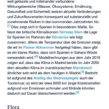
weit gefasste und miteinander verbundene
Wirkungsbereiche (Wasser, Ökosysteme, Ernährung,
Gesundheit und Sicherheit) weisen aktuelle Veränderungen
und Zukunftsszenarien konsequent auf substanzielle und
zunehmende Risiken in den kommenden Jahrzehnten hin.
[
7
]
Dies zeigt sich in Spanien in besonderem Maße. So
fasst der britische Klimaökonom
Nicholas Stern
die Lage
für Spanien im Rahmen der
Klimakrise
wie folgt
zusammen: „Wenn die Temperatur über die Grenzen steigt,
die wir im
Pariser Abkommen
festgelegt haben, dann gibt
es ein klares Risiko, dass sich Spanien in Sahara-Wüste
[
8
]
verwandeln wird.“
Modellrechnungen aus dem Jahr 2019
zeigen auf, dass das Klima in Madrid bereits im Jahr 2050
dem aktuellen Klima im marokkanischen
Marrakesch
[
9
]
ähnlicher sein wird als dem heutigen in Madrid.
Bedroht
ist aufgrund des
Anstieg des Meeresspiegels
auch der
Tourismus; so wird der etwa 6000 km lange Küstenstreifen
aufgrund von Erosionen schmaler und Strände könnten
[
8
]
dadurch auf Dauer überschwemmt werden.
Flora