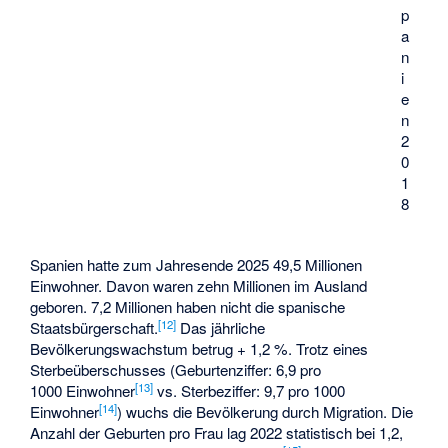
p
a
n
i
e
n
2
0
1
8
Spanien hatte zum Jahresende 2025 49,5 Millionen
Einwohner. Davon waren zehn Millionen im Ausland
geboren. 7,2 Millionen haben nicht die spanische
[
12
]
Staatsbürgerschaft.
Das jährliche
Bevölkerungswachstum betrug + 1,2 %. Trotz eines
Sterbeüberschusses (Geburtenziffer: 6,9 pro
[
13
]
1000 Einwohner
vs. Sterbeziffer: 9,7 pro 1000
[
14
]
Einwohner
) wuchs die Bevölkerung durch Migration. Die
Anzahl der Geburten pro Frau lag 2022 statistisch bei 1,2,