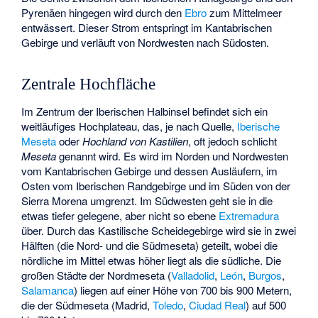
Pyrenäen hingegen wird durch den
Ebro
zum Mittelmeer
entwässert. Dieser Strom entspringt im Kantabrischen
Gebirge und verläuft von Nordwesten nach Südosten.
Zentrale Hochfläche
Im Zentrum der Iberischen Halbinsel befindet sich ein
weitläufiges Hochplateau, das, je nach Quelle,
Iberische
Meseta
oder
Hochland von Kastilien
, oft jedoch schlicht
Meseta
genannt wird. Es wird im Norden und Nordwesten
vom Kantabrischen Gebirge und dessen Ausläufern, im
Osten vom Iberischen Randgebirge und im Süden von der
Sierra Morena umgrenzt. Im Südwesten geht sie in die
etwas tiefer gelegene, aber nicht so ebene
Extremadura
über. Durch das Kastilische Scheidegebirge wird sie in zwei
Hälften (die Nord- und die Südmeseta) geteilt, wobei die
nördliche im Mittel etwas höher liegt als die südliche. Die
großen Städte der Nordmeseta (
Valladolid
,
León
,
Burgos
,
Salamanca
) liegen auf einer Höhe von 700 bis 900 Metern,
die der Südmeseta (Madrid,
Toledo
,
Ciudad Real
) auf 500