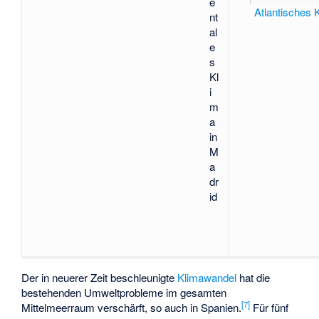
e
Atlantisches 
nt
al
e
s
Kl
i
m
a
in
M
a
dr
id
Der in neuerer Zeit beschleunigte
Klimawandel
hat die
bestehenden Umweltprobleme im gesamten
[
7
]
Mittelmeerraum verschärft, so auch in Spanien.
Für fünf