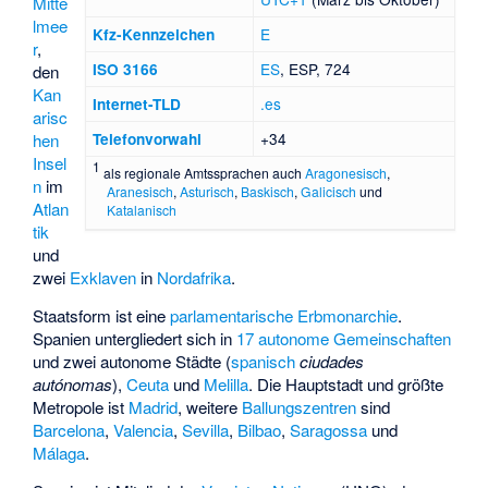
Mitte
lmee
E
Kfz-Kennzeichen
r
,
ES
, ESP, 724
ISO 3166
den
Kan
.es
Internet-TLD
arisc
+34
hen
Telefonvorwahl
Insel
1
als regionale Amtssprachen auch
Aragonesisch
,
n
im
Aranesisch
,
Asturisch
,
Baskisch
,
Galicisch
und
Atlan
Katalanisch
tik
und
zwei
Exklaven
in
Nordafrika
.
Staatsform ist eine
parlamentarische Erbmonarchie
.
Spanien untergliedert sich in
17 autonome Gemeinschaften
und zwei autonome Städte (
spanisch
ciudades
autónomas
),
Ceuta
und
Melilla
. Die Hauptstadt und größte
Metropole ist
Madrid
, weitere
Ballungszentren
sind
Barcelona
,
Valencia
,
Sevilla
,
Bilbao
,
Saragossa
und
Málaga
.