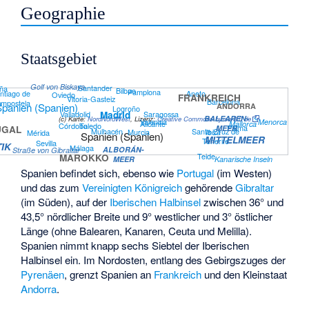
Geographie
Staatsgebiet
Golf von Biskaya
Santander
ña
Bilbao
Pamplona
Aneto
ntiago de
Oviedo
FRANKREICH
Vitoria-Gasteiz
Barcelona
o
mpostela
ANDORRA
Logroño
Madrid
Saragossa
Valladolid
BALEAREN-
(c)
Karte:
NordNordWest
, Lizenz:
Creative Commons by-sa-3.0 de
Valencia
Menorca
Alicante
Mallorca
Córdoba
Toledo
Palma
MEER
UGAL
Santa Cruz de
Mulhacén
Murcia
Mérida
Ibiza
Spanien (Spanien)
MITTELMEER
Tenerife
Sevilla
IK
Málaga
ALBORÁN-
Straße von Gibraltar
Teide
MAROKKO
Kanarische Inseln
MEER
Spanien befindet sich, ebenso wie
Portugal
(im Westen)
und das zum
Vereinigten Königreich
gehörende
Gibraltar
(im Süden), auf der
Iberischen Halbinsel
zwischen 36° und
43,5° nördlicher Breite und 9° westlicher und 3° östlicher
Länge (ohne Balearen, Kanaren, Ceuta und Melilla).
Spanien nimmt knapp sechs Siebtel der Iberischen
Halbinsel ein. Im Nordosten, entlang des Gebirgszuges der
Pyrenäen
, grenzt Spanien an
Frankreich
und den Kleinstaat
Andorra
.