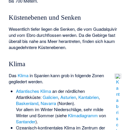
bis 700 Metern.
Küstenebenen und Senken
Wesentlich tiefer liegen die Senken, die vom Guadalquivir
und vom Ebro durchflossen werden. Da die Gebirge fast
überall bis nahe ans Meer herantreten, finden sich kaum
ausgedehntere Küstenebenen.
Klima
Das
Klima
in Spanien kann grob in folgende Zonen
gegliedert werden.
K
a
Atlantisches Klima
an der nördlichen
nt
Atlantikküste:
Galicien
,
Asturien
,
Kantabrien
,
a
Baskenland
,
Navarra
(Norden).
b
Vor allem im Winter Niederschläge, sehr milde
ri
Winter und Sommer (siehe
Klimadiagramm
von
s
Santander
).
c
Ozeanisch-kontinentales Klima
im Zentrum der