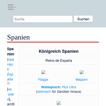
Spanien
Spa
Königreich Spanien
nien
(
spa
Reino de España
nisc
h
Esp
aña
Flagge
Wappen
ⓘ
Wahlspruch
:
Plus Ultra
[
es
(
lateinisch
für
)
Darüber hinaus
ˈpaɲ
a
],
amtli