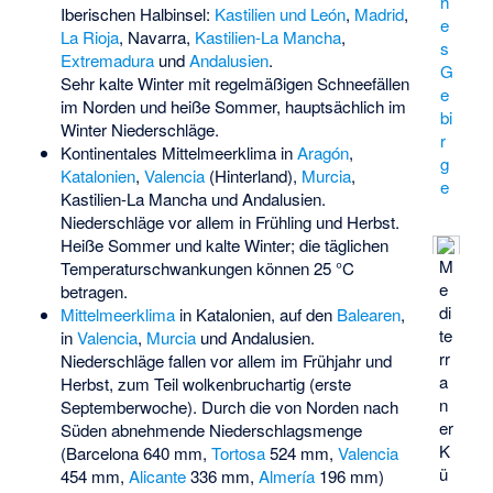
h
Iberischen Halbinsel:
Kastilien und León
,
Madrid
,
e
La Rioja
, Navarra,
Kastilien-La Mancha
,
s
Extremadura
und
Andalusien
.
G
Sehr kalte Winter mit regelmäßigen Schneefällen
e
im Norden und heiße Sommer, hauptsächlich im
bi
Winter Niederschläge.
r
Kontinentales Mittelmeerklima
in
Aragón
,
g
Katalonien
,
Valencia
(Hinterland),
Murcia
,
e
Kastilien-La Mancha und Andalusien.
Niederschläge vor allem in Frühling und Herbst.
Heiße Sommer und kalte Winter; die täglichen
M
Temperaturschwankungen können 25 °C
e
betragen.
di
Mittelmeerklima
in Katalonien, auf den
Balearen
,
te
in
Valencia
,
Murcia
und Andalusien.
rr
Niederschläge fallen vor allem im Frühjahr und
a
Herbst, zum Teil wolkenbruchartig (erste
n
Septemberwoche). Durch die von Norden nach
er
Süden abnehmende Niederschlagsmenge
K
(Barcelona 640 mm,
Tortosa
524 mm,
Valencia
ü
454 mm,
Alicante
336 mm,
Almería
196 mm)