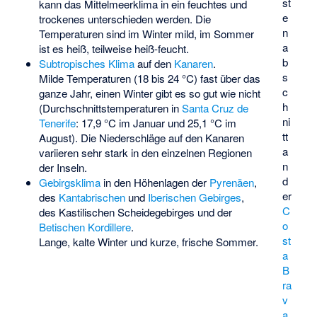
st
kann das Mittelmeerklima in ein feuchtes und
e
trockenes unterschieden werden. Die
n
Temperaturen sind im Winter mild, im Sommer
a
ist es heiß, teilweise heiß-feucht.
b
Subtropisches Klima
auf den
Kanaren
.
s
Milde Temperaturen (18 bis 24 °C) fast über das
c
ganze Jahr, einen Winter gibt es so gut wie nicht
h
(Durchschnittstemperaturen in
Santa Cruz de
ni
Tenerife
: 17,9 °C im Januar und 25,1 °C im
tt
August). Die Niederschläge auf den Kanaren
a
variieren sehr stark in den einzelnen Regionen
n
der Inseln.
d
Gebirgsklima
in den Höhenlagen der
Pyrenäen
,
er
des
Kantabrischen
und
Iberischen Gebirges
,
C
des
Kastilischen Scheidegebirges
und der
o
Betischen Kordillere
.
st
Lange, kalte Winter und kurze, frische Sommer.
a
B
ra
v
a