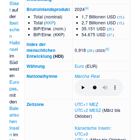
Staa
[
4
]
2024
t
auf
Bruttoinlandsprodukt
der
Total (nominal)
1,7 Billionen USD
(
15.
)
Total (
KKP
)
2,7 Billionen USD
Iberi
(
15.
)
BIP/Einw. (nom.)
35.151 USD
sche
(
35.
)
BIP/Einw. (KKP)
54.675 USD
(
37.
)
n
Halbi
Index der
nsel
[
5
]
0,918
menschlichen
(
28.
) (2023)
im
Entwicklung
(HDI)
Süd
Euro
(EUR)
Währung
west
en
National­hymne
Marcha Real
Euro
pas
,
mit
den
UTC+1
MEZ
Zeitzone
Bale
UTC+2
MESZ
(März bis
arisc
Oktober)
hen
Insel
Kanarische Inseln
:
UTC±0
n
im
UTC+1
(März bis Oktober)