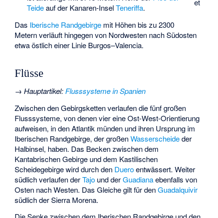
et
Teide
auf der Kanaren-Insel
Teneriffa
.
Das
Iberische Randgebirge
mit Höhen bis zu 2300
Metern verläuft hingegen von Nordwesten nach Südosten
etwa östlich einer Linie Burgos–Valencia.
Flüsse
→
Hauptartikel
:
Flusssysteme in Spanien
Zwischen den Gebirgsketten verlaufen die fünf großen
Flusssysteme, von denen vier eine Ost-West-Orientierung
aufweisen, in den Atlantik münden und ihren Ursprung im
Iberischen Randgebirge, der großen
Wasserscheide
der
Halbinsel, haben. Das Becken zwischen dem
Kantabrischen Gebirge und dem Kastilischen
Scheidegebirge wird durch den
Duero
entwässert. Weiter
südlich verlaufen der
Tajo
und der
Guadiana
ebenfalls von
Osten nach Westen. Das Gleiche gilt für den
Guadalquivir
südlich der Sierra Morena.
Die Senke zwischen dem Iberischen Randgebirge und den