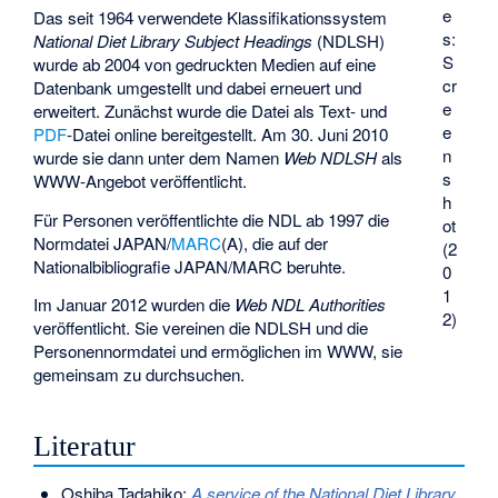
e
Das seit 1964 verwendete Klassifikationssystem
s:
National Diet Library Subject Headings
(NDLSH)
S
wurde ab 2004 von gedruckten Medien auf eine
cr
Datenbank umgestellt und dabei erneuert und
e
erweitert. Zunächst wurde die Datei als Text- und
e
PDF
-Datei online bereitgestellt. Am 30. Juni 2010
n
wurde sie dann unter dem Namen
Web NDLSH
als
s
WWW-Angebot veröffentlicht.
h
Für Personen veröffentlichte die NDL ab 1997 die
ot
Normdatei JAPAN/
MARC
(A), die auf der
(2
Nationalbibliografie JAPAN/MARC beruhte.
0
1
Im Januar 2012 wurden die
Web NDL Authorities
2)
veröffentlicht. Sie vereinen die NDLSH und die
Personennormdatei und ermöglichen im WWW, sie
gemeinsam zu durchsuchen.
Literatur
Oshiba Tadahiko:
A service of the National Diet Library,