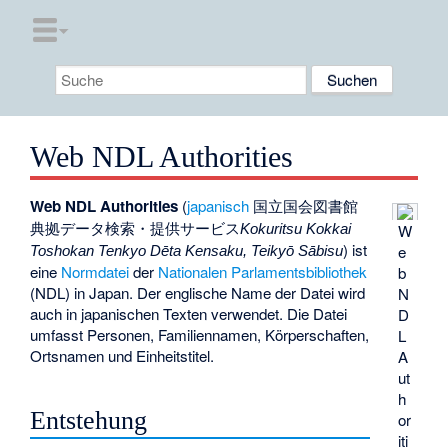
Web NDL Authorities
Web NDL Authorities
(
japanisch
国立国会図書館
典拠データ検索・提供サービス
W
Kokuritsu Kokkai
) ist
e
Toshokan Tenkyo Dēta Kensaku, Teikyō Sābisu
eine
Normdatei
der
Nationalen Parlamentsbibliothek
b
(NDL) in Japan. Der englische Name der Datei wird
N
auch in japanischen Texten verwendet. Die Datei
D
umfasst Personen, Familiennamen, Körperschaften,
L
Ortsnamen und Einheitstitel.
A
ut
h
Entstehung
or
iti