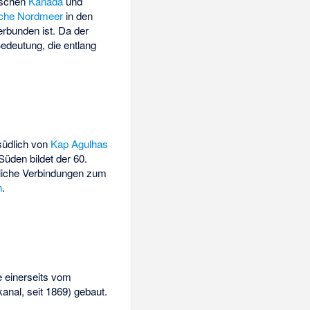
schen
Kanada
und
sche Nordmeer
in den
rbunden ist. Da der
Bedeutung, die entlang
südlich von
Kap Agulhas
Süden bildet der 60.
rliche Verbindungen zum
n
.
 einerseits vom
anal, seit 1869) gebaut.