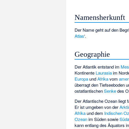
Namensherkunft
Der Name geht auf den Begri
Atlas
‘
.
Geographie
Der Atlantik entstand im
Mes
Kontinente
Laurasia
im Nord
Europa
und
Afrika
vom
amer
überragt den Tiefseeboden um
ostatlantischen
Senke
des O
Der Atlantische Ozean liegt f
Er ist umgeben von der
Arkti
Afrika
und dem
Indischen O
Ozean
im Süden sowie
Süda
kann entlang des Äquators i