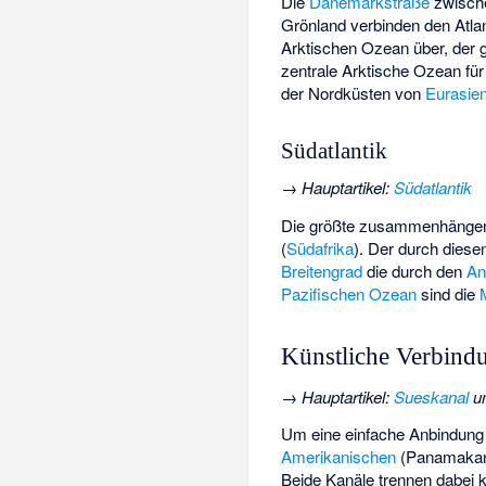
Die
Dänemarkstraße
zwisc
Grönland verbinden den Atla
Arktischen Ozean über, der 
zentrale Arktische Ozean für
der Nordküsten von
Eurasie
Südatlantik
→
Hauptartikel
:
Südatlantik
Die größte zusammenhängende
(
Südafrika
). Der durch diese
Breitengrad
die durch den
An
Pazifischen Ozean
sind die
Künstliche Verbind
→
Hauptartikel
:
Sueskanal
u
Um eine einfache Anbindung 
Amerikanischen
(Panamakana
Beide Kanäle trennen dabei 