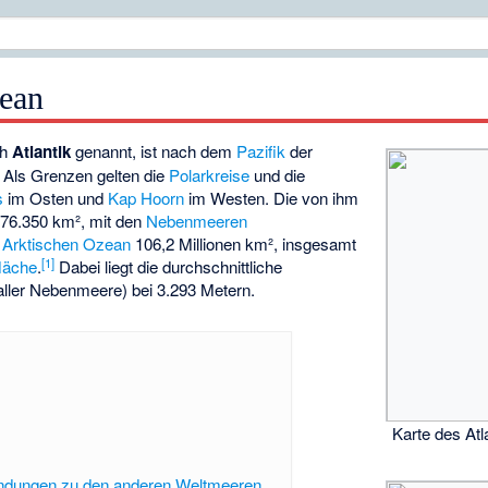
zean
ch
Atlantik
genannt, ist nach dem
Pazifik
der
 Als Grenzen gelten die
Polarkreise
und die
s
im Osten und
Kap Hoorn
im Westen. Die von ihm
776.350 km², mit den
Nebenmeeren
m
Arktischen Ozean
106,2 Millionen km², insgesamt
[
1
]
läche
.
Dabei liegt die durchschnittliche
aller Nebenmeere) bei 3.293 Metern.
Karte des At
indungen zu den anderen Weltmeeren