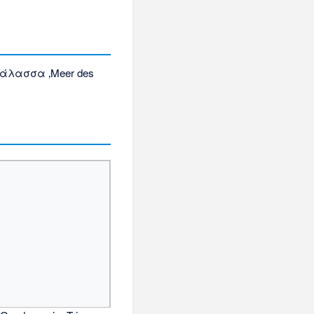
 θάλασσα
‚Meer des