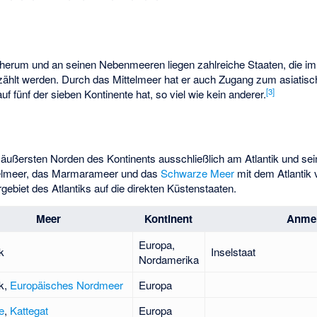
herum und an seinen Nebenmeeren liegen zahlreiche Staaten, die i
ählt werden. Durch das Mittelmeer hat er auch Zugang zum asiatisc
[
3
]
uf fünf der sieben Kontinente hat, so viel wie kein anderer.
äußersten Norden des Kontinents ausschließlich am Atlantik und s
ttelmeer, das Marmarameer und das
Schwarze Meer
mit dem Atlantik 
gebiet des Atlantiks auf die direkten Küstenstaaten.
Meer
Konti­nent
Anme
Europa,
k
Inselstaat
Nordamerika
ik,
Europäisches Nordmeer
Europa
e
,
Kattegat
Europa