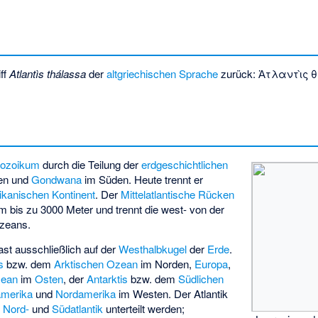
ff
Atlantìs thálassa
der
altgriechischen Sprache
zurück:
Ἀτλαντὶς
ozoikum
durch die Teilung der
erdgeschichtlichen
en und
Gondwana
im Süden. Heute trennt er
ikanischen
Kontinent
. Der
Mittelatlantische Rücken
 bis zu 3000 Meter und trennt die west- von der
zeans.
ast ausschließlich auf der
Westhalbkugel
der
Erde
.
s
bzw. dem
Arktischen Ozean
im Norden,
Europa
,
zean
im
Osten
, der
Antarktis
bzw. dem
Südlichen
merika
und
Nordamerika
im Westen. Der Atlantik
n
Nord-
und
Südatlantik
unterteilt werden;