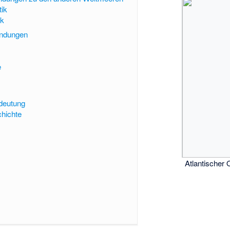
tik
ik
indungen
e
deutung
hichte
Atlantischer 