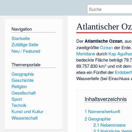
Atlantischer O
Navigation
Startseite
Der
Atlantische Ozean
, au
Zufällige Seite
zweitgrößte
Ozean
der Erde.
Neu / Featured
Meridiane
durch
Kap Agulha
bedeckte Fläche beträgt 79.
Themenportale
89.757.830 km² und mit de
etwa ein Fünftel der
Erdoberf
Geographie
Wassertiefe (bei Einschluss 
Geschichte
Religion
Gesellschaft
Inhaltsverzeichnis
Sport
Technik
1
Namensherkunft
Kunst und Kultur
Wissenschaft
2
Geographie
2.1
Nebenmeere
2.2
Natürliche Verb