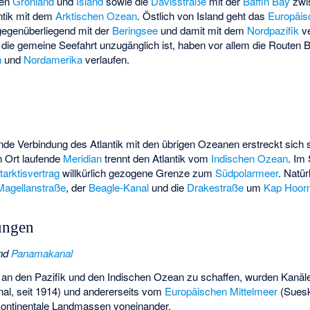
hen
Grönland
und
Island
sowie die
Davisstraße
mit der
Baffin Bay
zwi
ntik mit dem
Arktischen Ozean
. Östlich von Island geht das
Europäi
gegenüberliegend mit der
Beringsee
und damit mit dem
Nordpazifik
ve
 die gemeine Seefahrt unzugänglich ist, haben vor allem die Routen 
n
und
Nordamerika
verlaufen.
 Verbindung des Atlantik mit den übrigen Ozeanen erstreckt sich 
n Ort laufende
Meridian
trennt den Atlantik vom
Indischen Ozean
. Im 
tarktisvertrag
willkürlich gezogene Grenze zum
Südpolarmeer
. Natü
Magellanstraße
, der
Beagle-Kanal
und die
Drakestraße
um
Kap Hoor
ungen
nd
Panamakanal
an den Pazifik und den Indischen Ozean zu schaffen, wurden Kanäle
l, seit 1914) und andererseits vom
Europäischen Mittelmeer
(Suesk
kontinentale Landmassen voneinander.