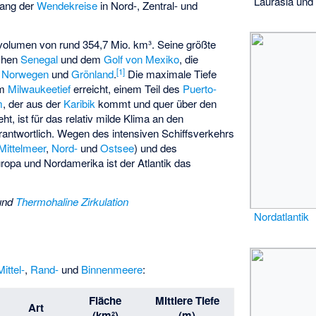
Laurasia und
tlang der
Wendekreise
in Nord-,
Zentral-
und
rvolumen von rund 354,7 Mio. km³. Seine größte
schen
Senegal
und dem
Golf von Mexiko
, die
[
1
]
n
Norwegen
und
Grönland
.
Die maximale Tiefe
im
Milwaukeetief
erreicht, einem Teil des
Puerto-
m
, der aus der
Karibik
kommt und quer über den
ht, ist für das relativ milde Klima an den
antwortlich. Wegen des intensiven Schiffsverkehrs
Mittelmeer
,
Nord-
und
Ostsee
) und des
ropa und Nordamerika ist der Atlantik das
und
Thermohaline Zirkulation
Nordatlantik
Mittel-
,
Rand-
und
Binnenmeere
:
Fläche
Mittlere Tiefe
Art
(km²)
(m)