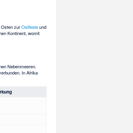
m Osten zur
Ostfeste
und
hen Kontinent, womit
einen Nebenmeeren.
verbunden. In Afrika
rkung