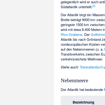
gelegentlich wird er auch en
[
2
]
Südatlantik unterteilt.
Der Atlantik birgt ein Wasse
Breite beträgt 9000 km zwi
geringste 1500 km zwische
wird mit etwa 8.400 Metern 
Rico-Grabens
. Der
Golfstro
Atlantik bis nach Grönland zie
nordeuropäischen Küsten ver
auf den Nebenmeeren (u. a.
Transitverkehrs zwischen Eu
verkehrsreichste Weltmeer.
Siehe auch
:
Transatlantisch
Nebenmeere
Der Atlantik hat bedeutende
Bezeichnung