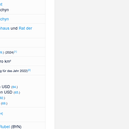
nt
schyn
schyn
nhaus
und
Rat der
[
1
]
99.
) (2024)
ro km²
[
2
]
g für das Jahr 2022)
en USD
(
84.
)
den USD
(
65.
)
92.
)
D
(
69.
)
[
4
]
 Rubel
(BYN)