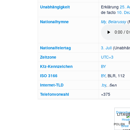
Erklärung
25. A
Unabhängigkeit
de facto
10. De
(
National­hymne
My, Belarussy
3. Juli
(Unabhän
Nationalfeiertag
UTC
+3
Zeitzone
BY
Kfz-Kennzeichen
BY
, BLR, 112
ISO 3166
.by
,
.бел
Internet-TLD
+375
Telefonvorwahl
Dsjarschy
LITAU
Hrod
POLEN
Brest