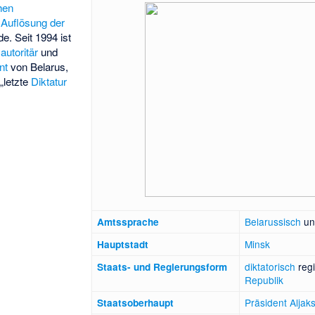
hen
e
Auflösung der
. Seit 1994 ist
r
autoritär
und
nt
von Belarus,
„letzte
Diktatur
Belarussisch
u
Amtssprache
Minsk
Hauptstadt
diktatorisch
reg
Staats- und Regierungsform
Republik
Präsident
Aljak
Staatsoberhaupt