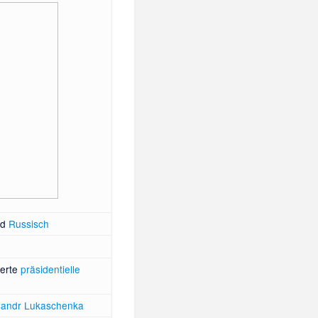
nd
Russisch
ierte
präsidentielle
sandr Lukaschenka