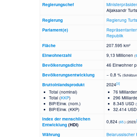
Ministerpräside
Regierungschef
Aljaksandr Turt
Regierung Turt
Regierung
Repräsentante
Parlament(e)
Republik
207.595 km²
Fläche
9,13 Millionen
Einwohnerzahl
(
46 Einwohner p
Bevölkerungsdichte
− 0,8 %
Bevölkerungs­entwicklung
(Schätzun
[
3
]
2024
Bruttoinlandsprodukt
Total (nominal)
76 Milliard
Total (
KKP
)
296 Milliar
BIP/Einw. (nom.)
8.345 USD
(
BIP/Einw. (KKP)
32.414 US
Index der menschlichen
0,824
(
65.
) (2023)
Entwicklung
(HDI)
Belarussischer
Währung