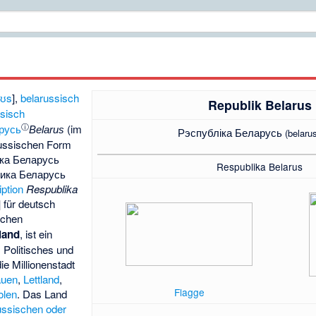
ʁʊs
],
belarussisch
Republik Belarus
ssisch
ⓘ
русь
(im
Belarus
Рэспубліка Беларусь
(belaru
russischen Form
ка Беларусь
Respublika Belarus
ика Беларусь
iption
Respublika
] für deutsch
schen
land
, ist ein
. Politisches und
ie Millionenstadt
auen
,
Lettland
,
Flagge
olen
. Das Land
ussischen oder