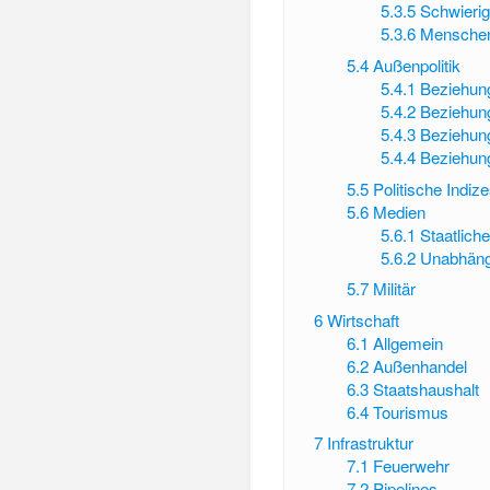
5.3.5
Schwierig
5.3.6
Menschen
5.4
Außenpolitik
5.4.1
Beziehun
5.4.2
Beziehun
5.4.3
Beziehun
5.4.4
Beziehun
5.5
Politische Indiz
5.6
Medien
5.6.1
Staatlich
5.6.2
Unabhängi
5.7
Militär
6
Wirtschaft
6.1
Allgemein
6.2
Außenhandel
6.3
Staatshaushalt
6.4
Tourismus
7
Infrastruktur
7.1
Feuerwehr
7.2
Pipelines