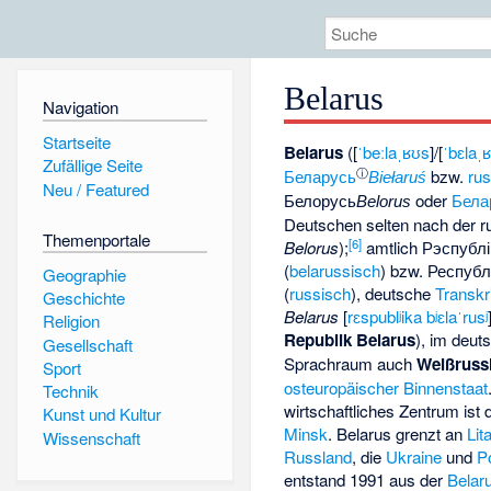
Belarus
Navigation
Startseite
Belarus
([
ˈbeːlaˌʁʊs
]/[
ˈbɛlaˌ
Zufällige Seite
ⓘ
Беларусь
bzw.
ru
Biełaruś
Neu / Featured
Белорусь
oder
Бела
Belorus
Deutschen selten nach der 
Themenportale
[
6
]
Belorus
);
amtlich
Рэспублі
(
belarussisch
) bzw.
Республ
Geographie
(
russisch
), deutsche
Transkr
Geschichte
Belarus
[
rɛspublʲika bʲɛlaˈrusʲ
Religion
Republik Belarus
), im deut
Gesellschaft
Sprachraum auch
Weißruss
Sport
osteuropäischer
Binnenstaat
Technik
wirtschaftliches Zentrum ist d
Kunst und Kultur
Minsk
. Belarus grenzt an
Lit
Wissenschaft
Russland
, die
Ukraine
und
P
entstand 1991 aus der
Belar