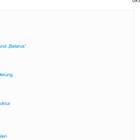
UK
s
und „Belarus“
derung
uktur
len