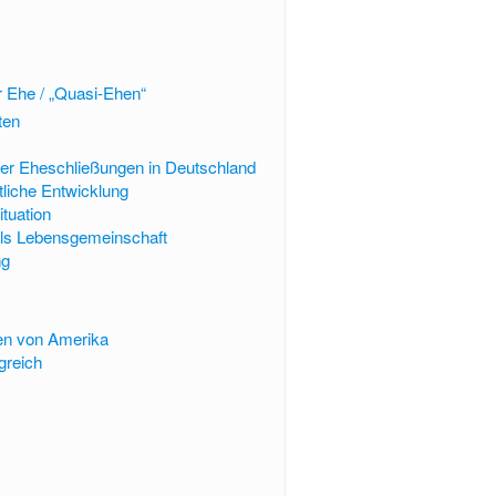
 Ehe / „Quasi-Ehen“
ten
 der Eheschließungen in Deutschland
liche Entwicklung
ituation
als Lebensgemeinschaft
ng
ten von Amerika
greich