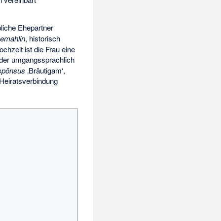
bliche Ehepartner
emahlin
, historisch
chzeit ist die Frau eine
der umgangssprachlich
spōnsus
‚Bräutigam‘
,
 Heiratsverbindung