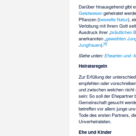
Darüber hinausgehend gibt 
Geistwesen
geheiratet werde
Pflanzen (
beseelte Natur
), 
Verlobung mit ihrem Gott sei
Ausdruck ihrer „
bräutlichen 
anerkannten „
geweihten Jun
[
8
]
Jungfrauen
).
Siehe unten:
Ehearten und -
Heiratsregeln
Zur Erfüllung der unterschie
empfehlen oder vorschreiben
und zwischen welchen nicht 
sein: So soll der Ehepartner
Gemeinschaft gesucht werd
betreffen vor allem junge un
Tode des ersten Partners, d
Unverheirateten.
Ehe und Kinder