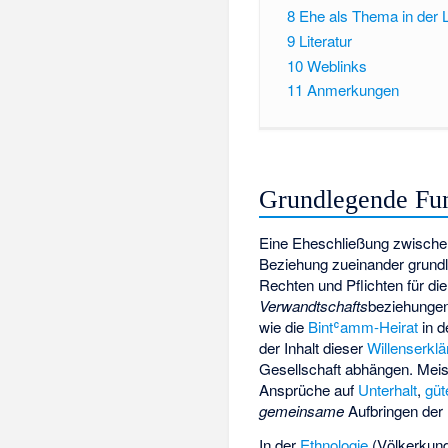
8
Ehe als Thema in der L
9
Literatur
10
Weblinks
11
Anmerkungen
Grundlegende Fu
Eine Eheschließung zwischen
Beziehung zueinander grundle
Rechten und Pflichten für di
Verwandtschafts
beziehungen
wie die
Bintʿamm-Heirat
in d
der Inhalt dieser
Willenserkl
Gesellschaft abhängen. Meis
Ansprüche auf
Unterhalt
,
güt
gemeinsame
Aufbringen der 
In der
Ethnologie
(Völkerkun