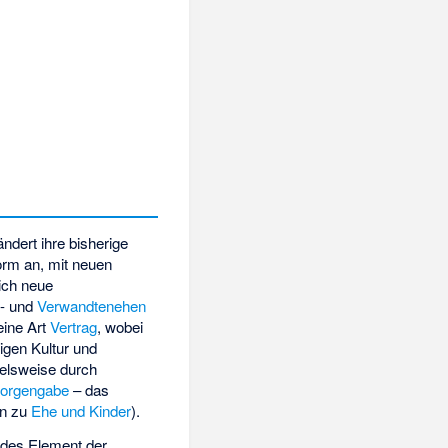
dert ihre bisherige
rm an, mit neuen
sich neue
- und
Verwandtenehen
eine Art
Vertrag
, wobei
igen Kultur und
ielsweise durch
orgengabe
– das
en zu
Ehe und Kinder
).
ndes Element der