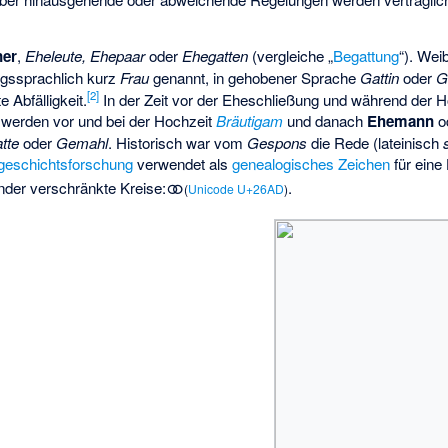
ner
,
Eheleute, Ehepaar
oder
Ehegatten
(vergleiche „
Begattung
“). Wei
gssprachlich kurz
Frau
genannt, in gehobener Sprache
Gattin
oder
G
[
2
]
e Abfälligkeit.
In der Zeit vor der Eheschließung und während der Ho
 werden vor und bei der Hochzeit
Bräutigam
und danach
Ehemann
o
tte
oder
Gemahl
. Historisch war vom
Gespons
die Rede (lateinisch
geschichtsforschung
verwendet als
genealogisches Zeichen
für eine
⚭
nder verschränkte Kreise:
.
(
Unicode U+26AD
)