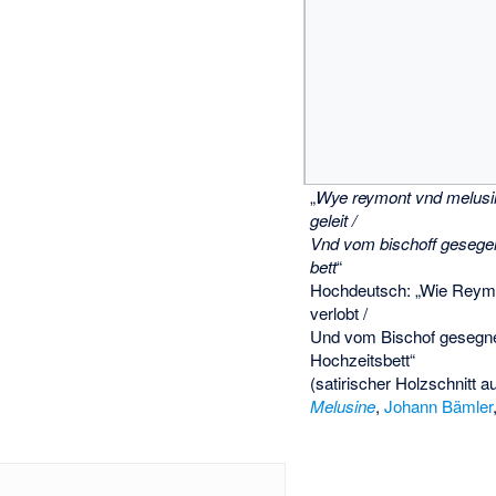
„
Wye reymont vnd melus
geleit /
Vnd vom bischoff gesege
bett
“
Hochdeutsch: „Wie Reym
verlobt /
Und vom Bischof gesegne
Hochzeitsbett“
(satirischer Holzschnitt
Melusine
,
Johann Bämler