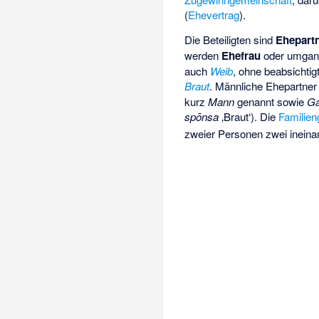
(
Ehevertrag
).
Die Beteiligten sind
Ehepart
werden
Ehefrau
oder umgan
auch
Weib
, ohne beabsichtigt
Braut
. Männliche Ehepartner
kurz
Mann
genannt sowie
Ga
spōnsa
‚Braut‘
). Die
Familien
zweier Personen zwei ineina