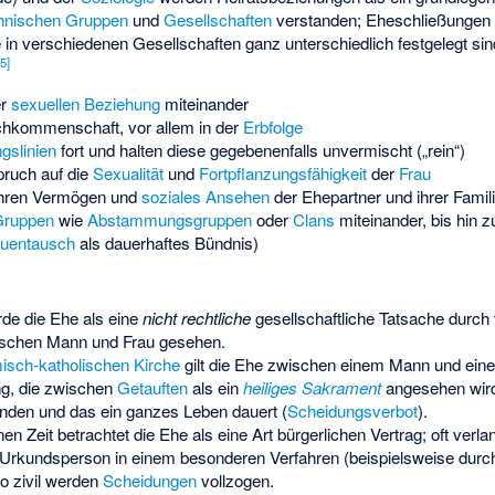
hnischen Gruppen
und
Gesellschaften
verstanden; Eheschließungen e
e in verschiedenen Gesellschaften ganz unterschiedlich festgelegt sin
[
5
]
er
sexuellen Beziehung
miteinander
hkommenschaft, vor allem in der
Erbfolge
slinien
fort und halten diese gegebenenfalls unvermischt („rein“)
ruch auf die
Sexualität
und
Fortpflanzungsfähigkeit
der
Frau
hren Vermögen und
soziales Ansehen
der Ehepartner und ihrer Famil
Gruppen
wie
Abstammungsgruppen
oder
Clans
miteinander, bis hin 
auentausch
als dauerhaftes Bündnis)
de die Ehe als eine
nicht rechtliche
gesellschaftliche Tatsache durch 
schen Mann und Frau gesehen.
isch-katholischen Kirche
gilt die Ehe zwischen einem Mann und einer
ng, die zwischen
Getauften
als ein
heiliges Sakrament
angesehen wir
nden und das ein ganzes Leben dauert (
Scheidungsverbot
).
n Zeit betrachtet die Ehe als eine Art bürgerlichen Vertrag; oft verlan
Urkundsperson in einem besonderen Verfahren (beispielsweise durc
o zivil werden
Scheidungen
vollzogen.