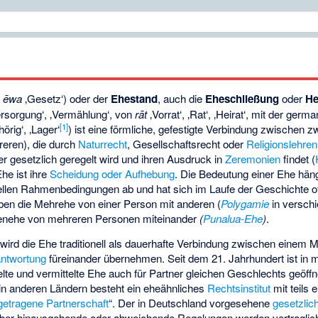
h
ēwa
‚Gesetz‘) oder der
Ehestand
, auch die
Eheschließung
oder
He
rsorgung‘
, ‚Vermählung‘, von
rāt
‚Vorrat‘
, ‚Rat‘, ‚Heirat‘, mit der ge
[
1
]
rig‘, ‚Lager‘
) ist eine förmliche, gefestigte Verbindung zwischen z
eren), die durch
Naturrecht
, Gesellschaftsrecht oder
Religionslehren
r gesetzlich geregelt wird und ihren Ausdruck in
Zeremonien
findet (
he ist ihre
Scheidung oder Aufhebung
. Die Bedeutung einer Ehe häng
rellen Rahmenbedingungen ab und hat sich im Laufe der Geschichte of
uben die Mehrehe von einer Person mit anderen (
Polygamie
in versch
enehe von mehreren Personen miteinander
(
Punalua-Ehe
)
.
wird die Ehe traditionell als dauerhafte Verbindung zwischen einem 
antwortung
füreinander übernehmen. Seit dem 21. Jahrhundert ist in
lte und vermittelte Ehe auch für Partner gleichen Geschlechts geöffn
 in anderen Ländern besteht ein eheähnliches
Rechtsinstitut
mit teils 
getragene Partnerschaft
“. Der in Deutschland vorgesehene
gesetzlic
über hinausgehende oder abweichende Regelungen werden vertraglich