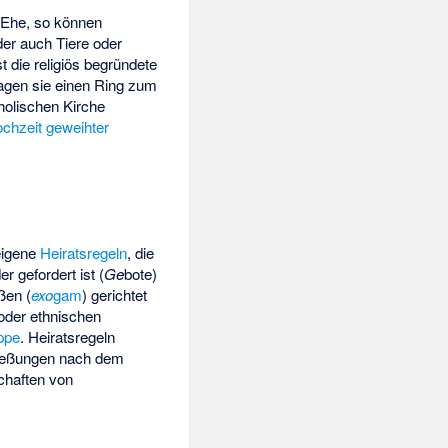
 Ehe, so können
er auch Tiere oder
st die religiös begründete
agen sie einen Ring zum
holischen Kirche
chzeit geweihter
 eigene
Heiratsregeln
, die
 gefordert ist (
Ge
bote)
ßen (
exo
gam
) gerichtet
 oder ethnischen
ppe
. Heiratsregeln
hließungen nach dem
chaften von