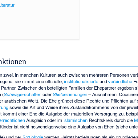
iteratur
nktionen
 zwei, in manchen Kulturen auch zwischen mehreren Personen verän
gend, sie nimmt eine offizielle,
institutionalisierte
und
verbindliche
Fo
e Partner. Zwischen den beteiligten Familien der Ehepartner ergeben 
 (
Schwäger
schaften
oder
Stief
beziehungen
– Ausnahmen: Cousinen
er arabischen Welt). Die Ehe gründet diese Rechte und Pflichten auf 
ärung
sowie die Art und Weise ihres Zustandekommens von der jeweil
t kommt einer Ehe die Aufgabe der materiellen Versorgung zu, beisp
errechtlichen
Ausgleich oder im
islamischen
Rechtskreis durch die
M
Kinder ist nicht notwendigerweise eine Aufgabe von Ehen (siehe unt
de) und der
Soziologie
werden Heiratsbeziehungen als ein grundlege