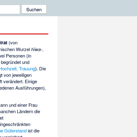
irat
(von
rmanischen Wurzel
hīwa-
,
wei Personen (in
begründet und
Hochzeit, Trauung
). Die
t von jeweiligen
t verändert. Einige
iedenen Ausführungen),
Mann und einer Frau
 manchen Ländern die
et
eingeschränkten
he Güterstand
ist die
 vereinbart