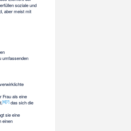
rfüllen soziale und
d, aber meist mit
ien
zu umfassenden
verwirklichte
 Frau als eine
[
6
]
[
7
]
d,
das sich die
gt sie eine
h einen