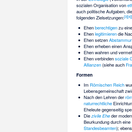
sozialen Organisation von
et
auch politische Aufgaben, di
[
3
]
[
4
]
folgenden Zielsetzungen:
Ehen
berechtigen
zu ein
Ehen
legitimieren
die Nac
Ehen setzen
Abstammung
Ehen erheben einen Ansp
Ehen wahren und verme
Ehen verbinden
soziale 
Allianzen
(siehe auch
Fr
Formen
Im
Römischen Reich
wur
Lebensgemeinschaft zwi
Nach den Lehren der
röm
naturrechtliche
Einrichtu
Eheleute gegenseitig spe
Die
zivile Ehe
der moderne
Beurkundung durch eine 
Standesbeamten
); ebens