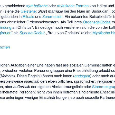
es verschiedene
symbolische
oder
mystische
Formen
von Heirat und
n (siehe die
Geistehe
:
ghost marriage
bei den Nuer im Südsudan), od
eingebunden in
Rituale
und
Zeremonien
. Ein bekanntes Beispiel dafür i
tens christlicher Ordensschwestern: Als Teil ihres
Ordensgelübdes
tr
Bindung
an Christus“. Eindeutiger noch verstehen sich die von der kat
gfrauen
“ als
Sponsa Christi
: „Braut von Christus“ (siehe
Mystische Ho
formen
dlichen Aufgaben einer Ehe haben fast alle sozialen Gemeinschaften
, zwischen welchen Personengruppen eine Eheschließung erlaubt oder
(
Ver
bote). Diese Regeln können nach innen (
endo
gam
) oder nach au
 beispielsweise
innerhalb
derselben örtlichen, sprachlichen, religiösen
en, aber
außerhalb
der eigenen Abstammungslinie oder
Stammesgru
verheiratete Personen; nicht von ihnen betroffen sind erneute Ehesc
iese unterliegen weniger Einschränkungen, so auch sexuelle Partners