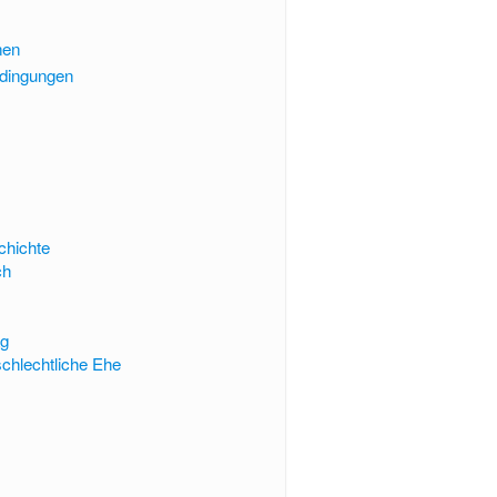
nen
dingungen
chichte
ch
ag
chlechtliche Ehe