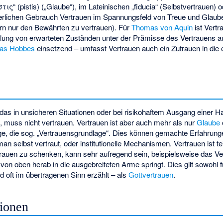
τις“ (pistis) („Glaube“), im Lateinischen „fiducia“ (Selbstvertrauen) o
lterlichen Gebrauch Vertrauen im Spannungsfeld von Treue und Glaube
dern nur den Bewährten zu vertrauen). Für
Thomas von Aquin
ist Vertr
üllung von erwarteten Zuständen unter der Prämisse des Vertrauens au
as Hobbes
einsetzend – umfasst Vertrauen auch ein Zutrauen in die 
das in unsicheren Situationen oder bei risikohaftem Ausgang einer Han
, muss nicht vertrauen. Vertrauen ist aber auch mehr als nur
Glaube
ge, die sog. „Vertrauensgrundlage“. Dies können gemachte Erfahrung
an selbst vertraut, oder institutionelle Mechanismen. Vertrauen ist te
uen zu schenken, kann sehr aufregend sein, beispielsweise das Ver
on oben herab in die ausgebreiteten Arme springt. Dies gilt sowohl fü
d oft im übertragenen Sinn erzählt – als
Gottvertrauen
.
ionen