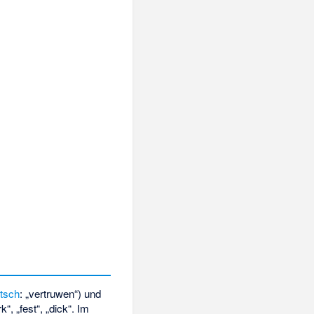
utsch
: „vertruwen“) und
, „fest“, „dick“. Im