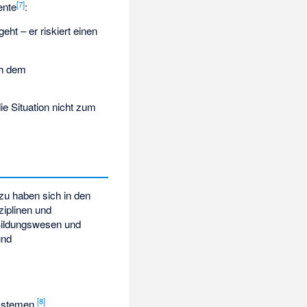
[
7
]
ente
:
eht – er riskiert einen
ich dem
ie Situation nicht zum
zu haben sich in den
ziplinen und
 Bildungswesen und
und
[
8
]
systemen.