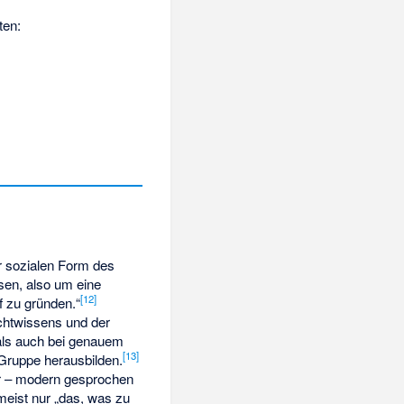
ten:
 sozialen Form des
sen, also um eine
[
12
]
f zu gründen.“
chtwissens und der
als auch bei genauem
[
13
]
Gruppe herausbilden.
er – modern gesprochen
meist nur „das, was zu