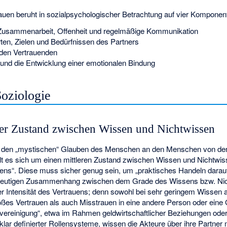
trauen beruht in sozialpsychologischer Betrachtung auf vier Komponen
Zusammenarbeit, Offenheit und regelmäßige Kommunikation
rten, Zielen und Bedürfnissen des Partners
den Vertrauenden
und die Entwicklung einer emotionalen Bindung
Soziologie
erer Zustand zwischen Wissen und Nichtwissen
 den „mystischen“ Glauben des Menschen an den Menschen von der
elt es sich um einen mittleren Zustand zwischen Wissen und Nichtwis
tens“. Diese muss sicher genug sein, um „praktisches Handeln darau
eindeutigen Zusammenhang zwischen dem Grade des Wissens bzw. Ni
 Intensität des Vertrauens; denn sowohl bei sehr geringem Wissen 
ßes Vertrauen als auch Misstrauen in eine andere Person oder eine 
eckvereinigung“, etwa im Rahmen geldwirtschaftlicher Beziehungen od
klar definierter Rollensysteme, wissen die Akteure über ihre Partner 