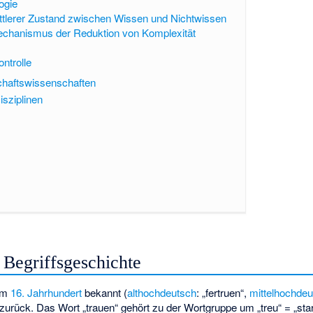
ogie
ittlerer Zustand zwischen Wissen und Nichtwissen
echanismus der Reduktion von Komplexität
ntrolle
schaftswissenschaften
isziplinen
 Begriffsgeschichte
dem
16. Jahrhundert
bekannt (
althochdeutsch
: „fertruen“,
mittelhochde
zurück. Das Wort „trauen“ gehört zu der Wortgruppe um „treu“ = „stark“