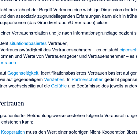
cht bezeichnet der Begriff Vertrauen eine wichtige Dimension der Iden
und den assoziativ zugrundeliegenden Erfahrungen kann sich in früh
ezugspersonen (das
Grundvertrauen
/Urvertrauen) bilden.
 einer Vertrauensrelation und je nach Informationsgrundlage bezieht s
steht
situationsbasiertes
Vertrauen,
ertrauenswürdigkeit des Vertrauensnehmers – es entsteht
eigensch
Normen und Werte von Vertrauensgeber und Vertrauensnehmer – es e
Vertrauen
 auf
Gegenseitigkeit
. Identifikationsbasiertes Vertrauen basiert auf
wie auf gegenseitigem
Verstehen
. In
Partnerschaften
gedeiht gegense
artner wechselseitig auf die
Gefühle
und Bedürfnisse des jeweils ander
Vertrauen
ungsorientierter Betrachtungsweise bestehen folgende Voraussetzunge
n entstehen kann:
n
Kooperation
muss den Wert einer sofortigen Nicht-Kooperation übers