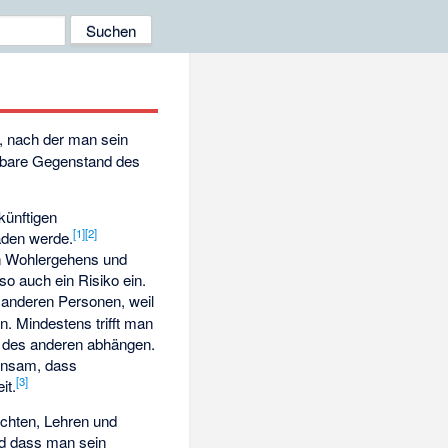
, nach der man sein
elbare Gegenstand des
künftigen
[
1
]
[
2
]
aden werde.
en Wohlergehens und
so auch ein Risiko ein.
 anderen Personen, weil
. Mindestens trifft man
n des anderen abhängen.
insam, dass
[
3
]
it.
ichten, Lehren und
nd dass man sein