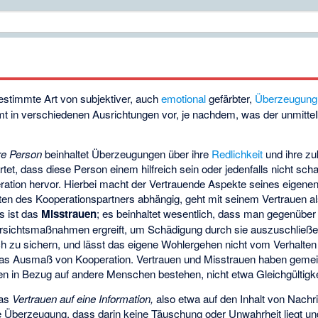
estimmte Art von subjektiver, auch
emotional
gefärbter,
Überzeugung
mmt in verschiedenen Ausrichtungen vor, je nachdem, was der unmitt
re Person
beinhaltet Überzeugungen über ihre
Redlichkeit
und ihre zu
t, dass diese Person einem hilfreich sein oder jedenfalls nicht sch
eration hervor. Hierbei macht der Vertrauende Aspekte seines eigen
ten des Kooperationspartners abhängig, geht mit seinem Vertrauen al
s ist das
Misstrauen
; es beinhaltet wesentlich, dass man gegenüber
orsichtsmaßnahmen ergreift, um Schädigung durch sie auszuschließen
h zu sichern, und lässt das eigene Wohlergehen nicht vom Verhalte
 das Ausmaß von Kooperation. Vertrauen und Misstrauen haben geme
 in Bezug auf andere Menschen bestehen, nicht etwa Gleichgültigke
das
Vertrauen auf eine Information,
also etwa auf den Inhalt von Nachr
die Überzeugung, dass darin keine Täuschung oder Unwahrheit liegt u