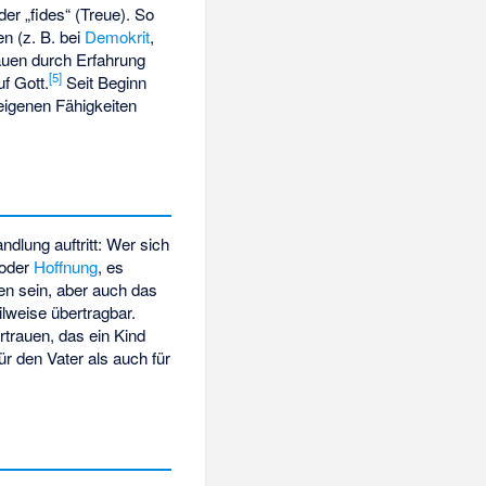
der „fides“ (Treue). So
n (z. B. bei
Demokrit
,
auen durch Erfahrung
[
5
]
f Gott.
Seit Beginn
eigenen Fähigkeiten
dlung auftritt: Wer sich
oder
Hoffnung
, es
en sein, aber auch das
ilweise übertragbar.
trauen, das ein Kind
r den Vater als auch für