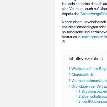
Handeln schadlos danach ausr
sich Vertrauen auch auf Übe
Aspekt des
Selbstwertgefühl
Neben einem psychologisch
sozialisationsbedingten oder 
politologische und sozialpsy
Vertrauen in
institutionellen
Zu
[
4
]
Inhaltsverzeichnis
1
Wortherkunft und Begri
2
Charakteristik
3
Vertrauensdimensione
4
Grundlagen der Vertr
4.1
Situationsbasier
4.2
Eigenschaftsbas
4.3
Identifikationsb