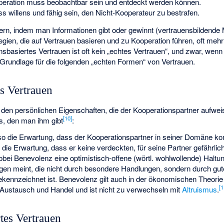
peration muss beobachtbar sein und entdeckt werden können.
 willens und fähig sein, den Nicht-Kooperateur zu bestrafen.
rn, indem man Informationen gibt oder gewinnt (vertrauensbildend
gien, die auf Vertrauen basieren und zu Kooperation führen, oft mehr 
sbasiertes Vertrauen ist oft kein „echtes Vertrauen“, und zwar, wenn V
e Grundlage für die folgenden „echten Formen“ von Vertrauen.
es Vertrauen
den persönlichen Eigenschaften, die der Kooperationspartner aufweis
[
10
]
s, den man ihm gibt
:
lso die Erwartung, dass der Kooperationspartner in seiner Domäne kom
o die Erwartung, dass er keine verdeckten, für seine Partner gefährlich
obei Benevolenz eine optimistisch-offene (wörtl. wohlwollende) Halt
n meint, die nicht durch besondere Handlungen, sondern durch gut
ekennzeichnet ist. Benevolenz gilt auch in der ökonomischen Theorie 
[
1
Austausch und Handel und ist nicht zu verwechseln mit
Altruismus
.
rtes Vertrauen