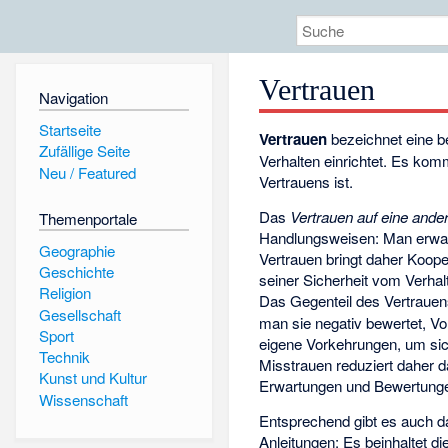
Vertrauen
Navigation
Startseite
Vertrauen
bezeichnet eine b
Zufällige Seite
Verhalten einrichtet. Es ko
Neu / Featured
Vertrauens ist.
Das
Vertrauen auf eine ande
Themenportale
Handlungsweisen: Man erwarte
Geographie
Vertrauen bringt daher Koop
Geschichte
seiner Sicherheit vom Verhal
Religion
Das Gegenteil des Vertrauen
Gesellschaft
man sie negativ bewertet, V
Sport
eigene Vorkehrungen, um sic
Technik
Misstrauen reduziert daher
Kunst und Kultur
Erwartungen und Bewertungen
Wissenschaft
Entsprechend gibt es auch 
Anleitungen: Es beinhaltet 