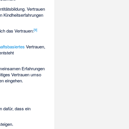
titätsbildung. Vertrauen
en Kindheitserfahrungen
[
9
]
ich das Vertrauen:
aftsbasiertes
Vertrauen,
ntsteht
 gemeinsamen Erfahrungen
itiges Vertrauen umso
en eingehen.
n dafür, dass ein
teigen.