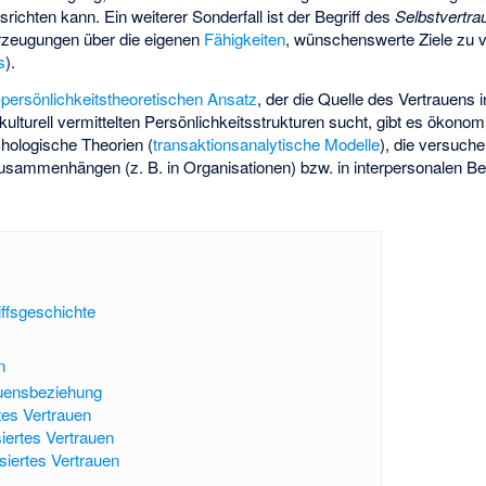
ichten kann. Ein weiterer Sonderfall ist der Begriff des
Selbstvertra
rzeugungen über die eigenen
Fähigkeiten
, wünschenswerte Ziele zu ve
s
).
-
persönlichkeitstheoretischen Ansatz
, der die Quelle des Vertrauens i
kulturell vermittelten Persönlichkeitsstrukturen sucht, gibt es ökono
chologische Theorien (
transaktionsanalytische Modelle
), die versuch
sammenhängen (z. B. in Organisationen) bzw. in interpersonalen Be
ffsgeschichte
n
auensbeziehung
tes Vertrauen
iertes Vertrauen
asiertes Vertrauen