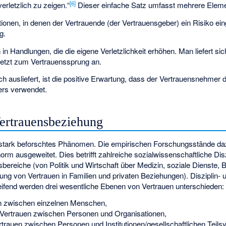
[
6
]
verletzlich zu zeigen.“
Dieser einfache Satz umfasst mehrere Elem
ationen, in denen der Vertrauende (der Vertrauensgeber) ein Risiko eing
g.
h in Handlungen, die die eigene Verletzlichkeit erhöhen. Man liefert s
etzt zum Vertrauenssprung an.
 ausliefert, ist die positive Erwartung, dass der Vertrauensnehmer d
rs verwendet.
ertrauensbeziehung
n stark beforschtes Phänomen. Die empirischen Forschungsstände da
m ausgeweitet. Dies betrifft zahlreiche sozialwissenschaftliche Dis
bereiche (von Politik und Wirtschaft über Medizin, soziale Dienste,
ung von Vertrauen in Familien und privaten Beziehungen). Disziplin- 
eifend werden drei wesentliche Ebenen von Vertrauen unterschieden:
en zwischen einzelnen Menschen,
Vertrauen zwischen Personen und Organisationen,
rtrauen zwischen Personen und Institutionen/gesellschaftlichen Teil