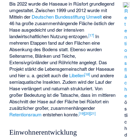
Bis 2022 wurde die Haseaue in Rüsfort grundlegend
umgestaltet. Zwischen 1999 und 2012 wurde mit
R
Mitteln der
Deutschen Bundesstiftung Umwelt
eine
e
46 ha große zusammenhängende Fläche östlich der
t
Hase ausgedeicht und der intensiven
e
[
17
]
landwirtschaftlichen Nutzung entzogen.
In
n
mehreren Etappen fand auf den Flächen eine
ti
Absenkung des Bodens statt. Ebenso wurden
o
Seitenarme, Blänken und Teiche,
n
Extensivgrünländer und Röhrichte angelegt. Das
s
Projekt stärkt die Lebensgemeinschaft der Haseaue
fl
[
18
]
und hier u. a. gezielt auch die
Libellen
und andere
ä
semiaquatische Insekten. Zudem wird der Lauf der
c
Hase verlängert und naturnah strukturiert. Von
h
großer Bedeutung ist die Tatsache, dass im mittleren
e
Abschnitt der Hase auf der Fläche bei Rüsfort ein
ö
zusätzlicher großer, zusammenhängender
s
[
19
]
[
20
]
[
21
]
Retentionsraum
entstehen konnte.
tli
c
h
Einwohnerentwicklung
d