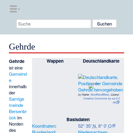
Gehrde
Wappen
Deutschlandkarte
Gehrde
ist eine
Gemeind
e
innerhalb
der
(c)
Karte:
NordNordWest
, Lizenz:
Samtge
Creative Commons by-sa-3.0
de
meinde
Bersenbr
ück
im
Basisdaten
Norden
Koordinaten
:
52° 35′
N
,
8° 0′
O
des
Bundesland
:
Niedersachsen