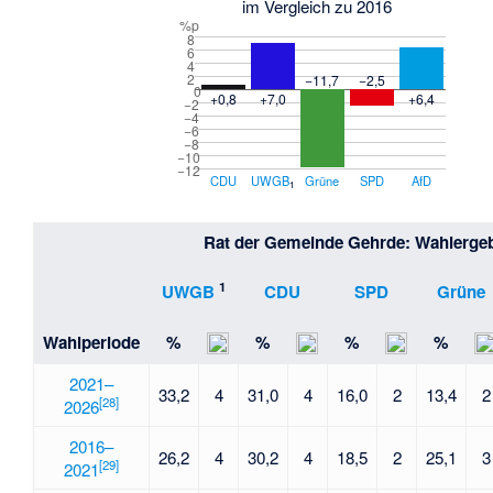
im Vergleich zu 2016
%p
8
6
4
2
−11,7
−2,5
0
+0,8
+7,0
+6,4
−2
−4
−6
−8
−10
−12
CDU
UWGB
Grüne
SPD
AfD
1
Rat der Gemeinde Gehrde: Wahlerge
1
UWGB
CDU
SPD
Grüne
Wahlperiode
%
%
%
%
2021–
33,2
4
31,0
4
16,0
2
13,4
2
[
28
]
2026
2016–
26,2
4
30,2
4
18,5
2
25,1
3
[
29
]
2021