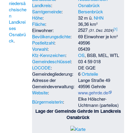
niedersä
Landkreis
:
Osnabrück
chsische
Samtgemeinde
:
Bersenbrück
n
Höhe
:
32 m ü.
NHN
Landkrei
Fläche
:
36,36 km²
ses
[
1
]
2527
Einwohner:
(31. Dez. 2024)
Osnabrü
Bevölkerungsdichte
:
69 Einwohner je km²
ck
.
Postleitzahl
:
49596
Vorwahl
:
05439
Kfz-Kennzeichen
:
OS
, BSB, MEL, WTL
Gemeindeschlüssel
:
03 4 59 018
LOCODE
:
DE GQE
Gemeindegliederung:
6
Ortsteile
Adresse der
Lange Straße 49
Gemeindeverwaltung:
49596 Gehrde
Website
:
www.gehrde.de
Elke Hölscher-
Bürgermeisterin
:
Uchtmann (parteilos)
Lage der Gemeinde Gehrde im Landkreis
Osnabrück