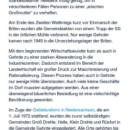
Standesbeamte Twelbeck mutig genug, um in
verschiedenen Fällen Personen zu einer „arischen
Großmutter“ zu verhelfen.
Am Ende des Zweiten Weltkriegs kurz vor Einmarsch der
Briten wurden alle Gemeindeakten von einem Trupp der SS
in der örtlichen Mühle verbrannt. Nur wenige Gehrder
kamen nach 1945 in die Umerziehungslager der Briten.
Mit dem beginnenden Wirtschaftswunder kam es auch in
Gehrde zu einer starken Abwanderung in die
Industriezentren. Dadurch entstand im Bereich der
Landwirtschaft ein großer Druck zur Maschinisierung und
Rationalisierung. Diesen Prozess haben auch in Gehrde
nur wenige Höfe überstanden. Auch viele kleine Geschäfte
im Dorf mussten aufgegeben werden. Aus einer
überwiegend bäuerlichen Besiedlung ist eine vielschichtige
Bevölkerung geworden.
Im Zuge der
Gebietsreform in Niedersachsen
, die am
1. Juli 1972 stattfand, wurden die zuvor selbständigen
Gemeinden Groß Drehle, Helle, Klein Drehle und Rüsfort in
die Gemeinde Gehrde eingegliedert. Alle Orte gehörten bis