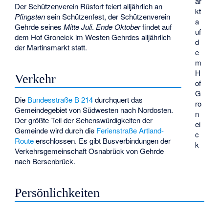
ar
Der Schützenverein Rüsfort feiert alljährlich an
kt
Pfingsten
sein Schützenfest, der Schützenverein
a
Gehrde seines
Mitte Juli
.
Ende Oktober
findet auf
uf
dem Hof Groneick im Westen Gehrdes alljährlich
d
der Martinsmarkt statt.
e
m
H
Verkehr
of
G
Die
Bundesstraße
B 214
durchquert das
ro
Gemeindegebiet von Südwesten nach Nordosten.
n
Der größte Teil der Sehenswürdigkeiten der
ei
Gemeinde wird durch die
Ferienstraße
Artland-
c
Route
erschlossen. Es gibt Busverbindungen der
k
Verkehrsgemeinschaft Osnabrück von Gehrde
nach Bersenbrück.
Persönlichkeiten