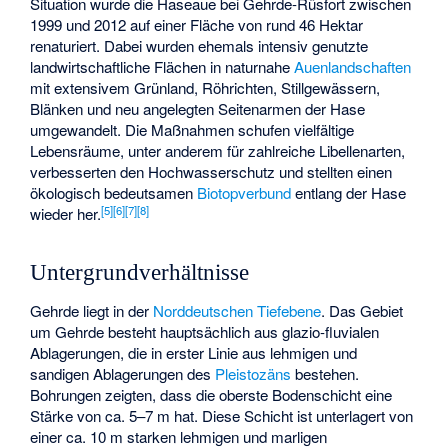
Situation wurde die Haseaue bei Gehrde-Rüsfort zwischen
1999 und 2012 auf einer Fläche von rund 46 Hektar
renaturiert. Dabei wurden ehemals intensiv genutzte
landwirtschaftliche Flächen in naturnahe
Auenlandschaften
mit extensivem Grünland, Röhrichten, Stillgewässern,
Blänken und neu angelegten Seitenarmen der Hase
umgewandelt. Die Maßnahmen schufen vielfältige
Lebensräume, unter anderem für zahlreiche Libellenarten,
verbesserten den Hochwasserschutz und stellten einen
ökologisch bedeutsamen
Biotopverbund
entlang der Hase
[
5
]
[
6
]
[
7
]
[
8
]
wieder her.
Untergrundverhältnisse
Gehrde liegt in der
Norddeutschen Tiefebene
. Das Gebiet
um Gehrde besteht hauptsächlich aus glazio-fluvialen
Ablagerungen, die in erster Linie aus lehmigen und
sandigen Ablagerungen des
Pleistozäns
bestehen.
Bohrungen zeigten, dass die oberste Bodenschicht eine
Stärke von ca. 5–7 m hat. Diese Schicht ist unterlagert von
einer ca. 10 m starken lehmigen und marligen