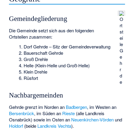
Gemeindegliederung
O
rt
Die Gemeinde setzt sich aus den folgenden
st
Ortsteilen zusammen:
ei
le
Dorf Gehrde – Sitz der Gemeindeverwaltung
G
Bauerschaft Gehrde
e
Groß Drehle
h
Helle (Klein-Helle und Groß-Helle)
r
Klein Drehle
d
Rüsfort
e
Nachbargemeinden
Gehrde grenzt im Norden an
Badbergen
, im Westen an
Bersenbrück
, im Süden an
Rieste
(alle Landkreis
Osnabrück) sowie im Osten an
Neuenkirchen-Vörden
und
Holdorf
(beide
Landkreis Vechta
).