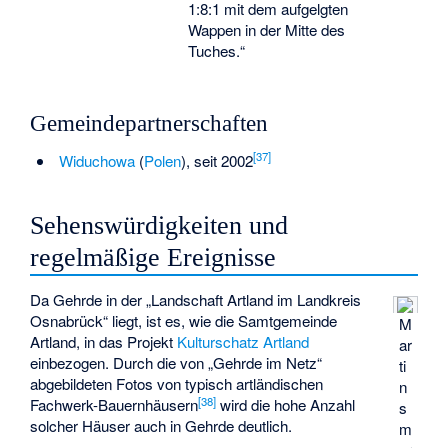
1:8:1 mit dem aufgelgten
Wappen in der Mitte des
Tuches.“
Gemeindepartnerschaften
[
37
]
Widuchowa
(
Polen
), seit 2002
Sehenswürdigkeiten und
regelmäßige Ereignisse
Da Gehrde in der „Landschaft Artland im Landkreis
Osnabrück“ liegt, ist es, wie die Samtgemeinde
M
Artland, in das Projekt
Kulturschatz Artland
ar
einbezogen. Durch die von „Gehrde im Netz“
ti
abgebildeten Fotos von typisch artländischen
n
[
38
]
Fachwerk-Bauernhäusern
wird die hohe Anzahl
s
solcher Häuser auch in Gehrde deutlich.
m