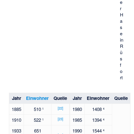
e
r
H
a
s
e
in
R
ü
s
f
o
rt
Jahr
Einwohner
Quelle
Jahr
Einwohner
Quelle
[
22
]
1885
510
1980
1408
1
4
[
23
]
1910
522
1985
1394
1
4
1933
651
1990
1544
4