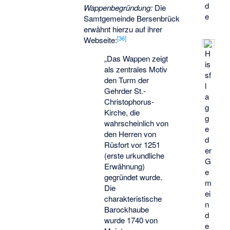
d
Wappenbegründung:
Die
e
Samtgemeinde Bersenbrück
erwähnt hierzu auf ihrer
[
36
]
Webseite:
H
„Das Wappen zeigt
is
als zentrales Motiv
sf
den Turm der
l
Gehrder St.-
a
Christophorus-
g
Kirche, die
g
wahrscheinlich von
e
den Herren von
d
Rüsfort vor 1251
er
(erste urkundliche
G
Erwähnung)
e
gegründet wurde.
m
Die
ei
charakteristische
n
Barockhaube
d
wurde 1740 von
e