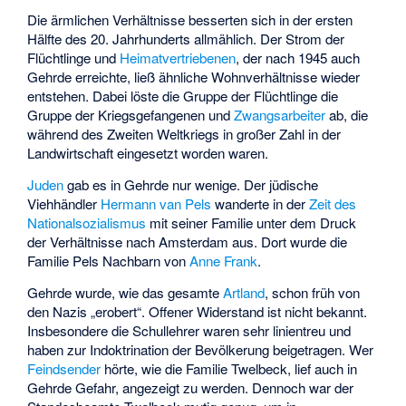
Die ärmlichen Verhältnisse besserten sich in der ersten
Hälfte des 20. Jahrhunderts allmählich. Der Strom der
Flüchtlinge und
Heimatvertriebenen
, der nach 1945 auch
Gehrde erreichte, ließ ähnliche Wohnverhältnisse wieder
entstehen. Dabei löste die Gruppe der Flüchtlinge die
Gruppe der Kriegsgefangenen und
Zwangsarbeiter
ab, die
während des Zweiten Weltkriegs in großer Zahl in der
Landwirtschaft eingesetzt worden waren.
Juden
gab es in Gehrde nur wenige. Der jüdische
Viehhändler
Hermann van Pels
wanderte in der
Zeit des
Nationalsozialismus
mit seiner Familie unter dem Druck
der Verhältnisse nach Amsterdam aus. Dort wurde die
Familie Pels Nachbarn von
Anne Frank
.
Gehrde wurde, wie das gesamte
Artland
, schon früh von
den Nazis „erobert“. Offener Widerstand ist nicht bekannt.
Insbesondere die Schullehrer waren sehr linientreu und
haben zur Indoktrination der Bevölkerung beigetragen. Wer
Feindsender
hörte, wie die Familie Twelbeck, lief auch in
Gehrde Gefahr, angezeigt zu werden. Dennoch war der