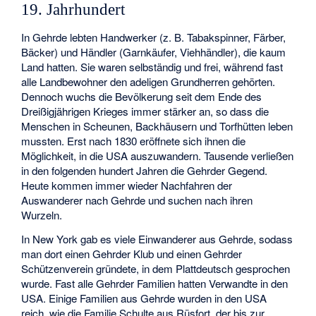
19. Jahrhundert
In Gehrde lebten Handwerker (z. B. Tabakspinner, Färber,
Bäcker) und Händler (Garnkäufer, Viehhändler), die kaum
Land hatten. Sie waren selbständig und frei, während fast
alle Landbewohner den adeligen Grundherren gehörten.
Dennoch wuchs die Bevölkerung seit dem Ende des
Dreißigjährigen Krieges immer stärker an, so dass die
Menschen in Scheunen, Backhäusern und Torfhütten leben
mussten. Erst nach 1830 eröffnete sich ihnen die
Möglichkeit, in die USA auszuwandern. Tausende verließen
in den folgenden hundert Jahren die Gehrder Gegend.
Heute kommen immer wieder Nachfahren der
Auswanderer nach Gehrde und suchen nach ihren
Wurzeln.
In New York gab es viele Einwanderer aus Gehrde, sodass
man dort einen Gehrder Klub und einen Gehrder
Schützenverein gründete, in dem Plattdeutsch gesprochen
wurde. Fast alle Gehrder Familien hatten Verwandte in den
USA. Einige Familien aus Gehrde wurden in den USA
reich, wie die Familie Schulte aus Rüsfort, der bis zur