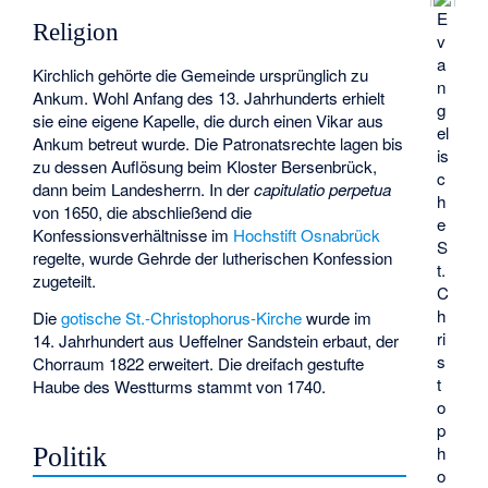
E
Religion
v
a
Kirchlich gehörte die Gemeinde ursprünglich zu
n
Ankum. Wohl Anfang des 13. Jahrhunderts erhielt
g
sie eine eigene Kapelle, die durch einen Vikar aus
el
Ankum betreut wurde. Die Patronatsrechte lagen bis
is
zu dessen Auflösung beim Kloster Bersenbrück,
c
dann beim Landesherrn. In der
capitulatio perpetua
h
von 1650, die abschließend die
e
Konfessionsverhältnisse im
Hochstift Osnabrück
S
regelte, wurde Gehrde der lutherischen Konfession
t.
zugeteilt.
C
h
Die
gotische
St.-Christophorus-Kirche
wurde im
ri
14. Jahrhundert aus Ueffelner Sandstein erbaut, der
s
Chorraum 1822 erweitert. Die dreifach gestufte
t
Haube des Westturms stammt von 1740.
o
p
Politik
h
o