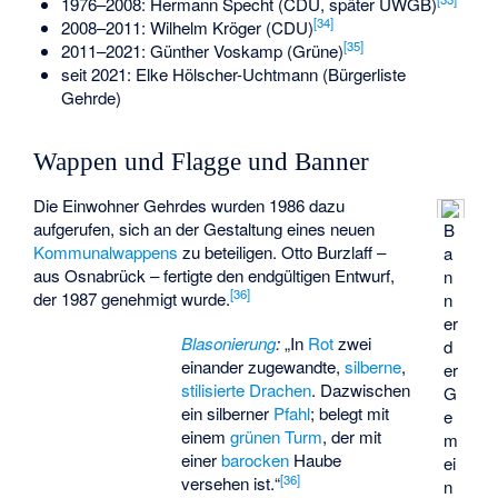
1976–2008: Hermann Specht (CDU, später UWGB)
[
34
]
2008–2011: Wilhelm Kröger (CDU)
[
35
]
2011–2021: Günther Voskamp (Grüne)
seit 2021: Elke Hölscher-Uchtmann (Bürgerliste
Gehrde)
Wappen und Flagge und Banner
Die Einwohner Gehrdes wurden 1986 dazu
aufgerufen, sich an der Gestaltung eines neuen
B
Kommunalwappens
zu beteiligen. Otto Burzlaff –
a
aus Osnabrück – fertigte den endgültigen Entwurf,
n
[
36
]
der 1987 genehmigt wurde.
n
er
Blasonierung
:
„In
Rot
zwei
d
einander zugewandte,
silberne
,
er
stilisierte
Drachen
. Dazwischen
G
ein silberner
Pfahl
; belegt mit
e
einem
grünen
Turm
, der mit
m
einer
barocken
Haube
ei
[
36
]
versehen ist.“
n