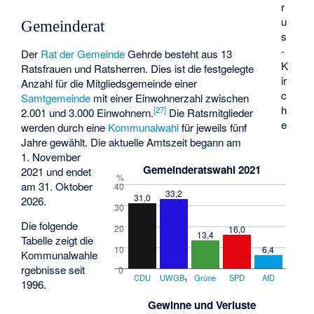
r
u
Gemeinderat
s
-
Der
Rat der Gemeinde
Gehrde besteht aus 13
K
Ratsfrauen und Ratsherren. Dies ist die festgelegte
ir
Anzahl für die Mitgliedsgemeinde einer
c
Samtgemeinde
mit einer Einwohnerzahl zwischen
h
[
27
]
2.001 und 3.000 Einwohnern.
Die Ratsmitglieder
e
werden durch eine
Kommunalwahl
für jeweils fünf
Jahre gewählt. Die aktuelle Amtszeit begann am
1. November
Gemeinderatswahl 2021
2021 und endet
%
am 31. Oktober
40
33,2
31,0
2026.
30
Die folgende
20
16,0
13,4
Tabelle zeigt die
6,4
10
Kommunalwahle
rgebnisse seit
0
CDU
UWGB
Grüne
SPD
AfD
1
1996.
Gewinne und Verluste