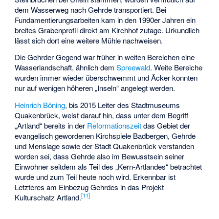
dem Wasserweg nach Gehrde transportiert. Bei
Fundamentierungsarbeiten kam in den 1990er Jahren ein
breites Grabenprofil direkt am Kirchhof zutage. Urkundlich
lässt sich dort eine weitere Mühle nachweisen.
Die Gehrder Gegend war früher in weiten Bereichen eine
Wasserlandschaft, ähnlich dem
Spreewald
. Weite Bereiche
wurden immer wieder überschwemmt und Äcker konnten
nur auf wenigen höheren „Inseln“ angelegt werden.
Heinrich Böning
, bis 2015 Leiter des Stadtmuseums
Quakenbrück, weist darauf hin, dass unter dem Begriff
„Artland“ bereits in der
Reformationszeit
das Gebiet der
evangelisch gewordenen Kirchspiele Badbergen, Gehrde
und Menslage sowie der Stadt Quakenbrück verstanden
worden sei, dass Gehrde also im Bewusstsein seiner
Einwohner seitdem als Teil des „Kern-Artlandes“ betrachtet
wurde und zum Teil heute noch wird. Erkennbar ist
Letzteres am Einbezug Gehrdes in das Projekt
[
11
]
Kulturschatz Artland
.