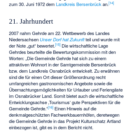
[
14
]
zum 30. Juni 1972 dem
Landkreis Bersenbrück
an.
21. Jahrhundert
2007 nahm Gehrde am 22. Wettbewerb des Landes
Niedersachsen
Unser Dorf hat Zukunft
teil und wurde mit
[
15
]
der Note „gut“ bewertet.
Die wirtschaftliche Lage
Gehrdes beurteilte die Bewertungskommission mit den
Worten: „Die Gemeinde Gehrde hat sich zu einem
attraktiven Wohnort in der Samtgemeinde Bersenbrück
bzw. dem Landkreis Osnabrück entwickelt. Zu erwähnen
sind die für einen Ort dieser Größenordnung recht
umfangreichen gastronomischen Angebote sowie die
Übernachtungsmöglichkeiten für Urlauber und Feriengäste
im Osnabrücker Land. Somit bietet auch die wirtschaftliche
Entwicklungsachse ‚Tourismus‘ gute Perspektiven für die
[
16
]
Gemeinde Gehrde.“
Einen Hinweis auf die
denkmalgeschützten Fachwerkbauernhöfen, deretwegen
die Gemeinde Gehrde in das Projekt Kulturschatz Artland
einbezogen ist, gibt es in dem Bericht nicht.