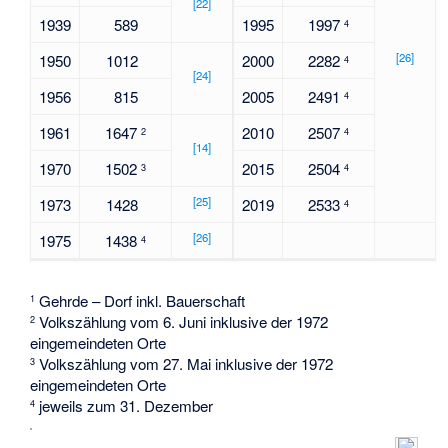
[
22
]
1939
589
1995
1997
4
[
26
]
1950
1012
2000
2282
4
[
24
]
1956
815
2005
2491
4
1961
1647
2010
2507
2
4
[
14
]
1970
1502
2015
2504
3
4
[
25
]
1973
1428
2019
2533
4
[
26
]
1975
1438
4
Gehrde – Dorf inkl. Bauerschaft
1
Volkszählung vom 6. Juni inklusive der 1972
2
eingemeindeten Orte
Volkszählung vom 27. Mai inklusive der 1972
3
eingemeindeten Orte
jeweils zum 31. Dezember
4