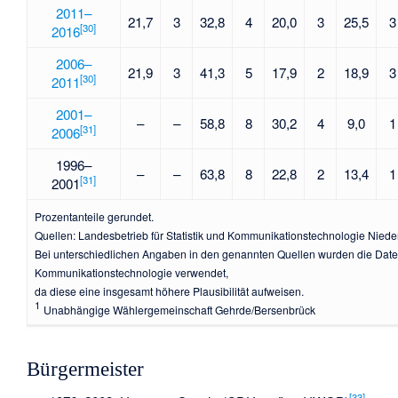
2011–
21,7
3
32,8
4
20,0
3
25,5
3
[
30
]
2016
2006–
21,9
3
41,3
5
17,9
2
18,9
3
[
30
]
2011
2001–
–
–
58,8
8
30,2
4
9,0
1
[
31
]
2006
1996–
–
–
63,8
8
22,8
2
13,4
1
[
31
]
2001
Prozentanteile gerundet.
Quellen: Landesbetrieb für Statistik und Kommunikationstechnologie Nied
Bei unterschiedlichen Angaben in den genannten Quellen wurden die Daten 
Kommunikationstechnologie verwendet,
da diese eine insgesamt höhere Plausibilität aufweisen.
1
Unabhängige Wählergemeinschaft Gehrde/Bersenbrück
Bürgermeister
[
33
]