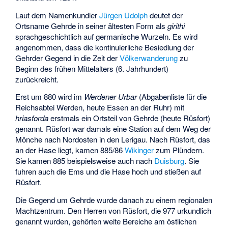
Laut dem Namenkundler
Jürgen Udolph
deutet der
Ortsname Gehrde in seiner ältesten Form als
girithi
sprachgeschichtlich auf germanische Wurzeln. Es wird
angenommen, dass die kontinuierliche Besiedlung der
Gehrder Gegend in die Zeit der
Völkerwanderung
zu
Beginn des frühen Mittelalters (6. Jahrhundert)
zurückreicht.
Erst um 880 wird im
Werdener Urbar
(Abgabenliste für die
Reichsabtei Werden, heute Essen an der Ruhr) mit
hriasforda
erstmals ein Ortsteil von Gehrde (heute Rüsfort)
genannt. Rüsfort war damals eine Station auf dem Weg der
Mönche nach Nordosten in den Lerigau. Nach Rüsfort, das
an der Hase liegt, kamen 885/86
Wikinger
zum Plündern.
Sie kamen 885 beispielsweise auch nach
Duisburg
. Sie
fuhren auch die Ems und die Hase hoch und stießen auf
Rüsfort.
Die Gegend um Gehrde wurde danach zu einem regionalen
Machtzentrum. Den Herren von Rüsfort, die 977 urkundlich
genannt wurden, gehörten weite Bereiche am östlichen