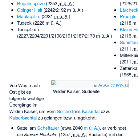
Regalmspitze
(
2253
m ü. A.
)
(2125/21
Goinger Halt
(2242/
2192
m ü. A.
)
Lärchec
Maukspitze
(
2231
m ü. A.
)
Predigtst
Tuxeck
(
2226
m ü. A.
)
(
2118
m 
Törlspitzen
Kleine Ha
(2227/2204/2201/2198/2191/2187/
2173
m ü. A.
)
(
2116
m 
Scheffau
(
2111
m 
Mitterkai
(
2011
m 
Zettenka
(
1968
m 
Von West nach
(c)
Antarigo
,
CC BY-SA 3.0
Wilder Kaiser, Südseite
Ost gibt es
folgende wichtige
Übergänge im
Wilden Kaiser, um vom
Sölllandl
ins
Kaisertal
bzw.
Kaiserbachtal
zu gelangen bzw. umgekehrt:
Sattel am
Scheffauer
(etwa
2040
m ü. A.
), er verbindet
die
Steiner Hochalm
(
1257
m ü. A.
, Südseite) mit der