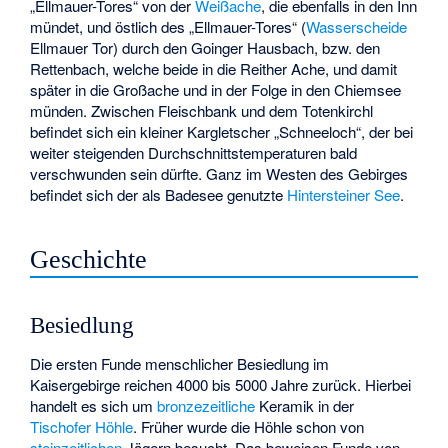
„Ellmauer-Tores“ von der
Weißache
, die ebenfalls in den Inn
mündet, und östlich des „Ellmauer-Tores“ (
Wasserscheide
Ellmauer Tor) durch den Goinger Hausbach, bzw. den
Rettenbach
, welche beide in die
Reither Ache
, und damit
später in die Großache und in der Folge in den Chiemsee
münden. Zwischen Fleischbank und dem Totenkirchl
befindet sich ein kleiner Kargletscher „Schneeloch“, der bei
weiter steigenden Durchschnittstemperaturen bald
verschwunden sein dürfte. Ganz im Westen des Gebirges
befindet sich der als Badesee genutzte
Hintersteiner See
.
Geschichte
Besiedlung
Die ersten Funde menschlicher Besiedlung im
Kaisergebirge reichen 4000 bis 5000 Jahre zurück. Hierbei
handelt es sich um
bronzezeitliche
Keramik in der
Tischofer Höhle
. Früher wurde die Höhle schon von
steinzeitlichen
Jägern besucht. Das beweisen Funde von