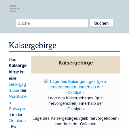
Kaisergebirge
Das
Kaisergebirge
Kaiserge
birge
ist
eine
Gebirgsg
ruppe
der
Nördliche
Lage des Kaisergebirges (gelb
n
hervorgehoben) innerhalb der
Kalkalpe
Ostalpen
n
in den
Lage des Kaisergebirges (gelb hervorgehoben)
Ostalpen
innerhalb der Ostalpen
. Es