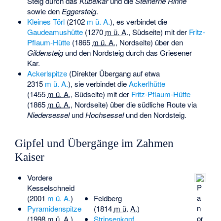
Steig durch das
Kübelkar
und die
Steinerne Rinne
sowie den
Eggersteig
.
Kleines Törl
(
2102
m ü. A.
), es verbindet die
Gaudeamushütte
(
1270
m ü. A.
, Südseite) mit der
Fritz-
Pflaum-Hütte
(
1865
m ü. A.
, Nordseite) über den
Gildensteig
und den Nordsteig durch das Griesener
Kar.
Ackerlspitze
(Direkter Übergang auf etwa
2315
m ü. A.
), sie verbindet die
Ackerlhütte
(
1455
m ü. A.
, Südseite) mit der
Fritz-Pflaum-Hütte
(
1865
m ü. A.
, Nordseite) über die südliche Route via
Niedersessel
und
Hochsessel
und den Nordsteig.
Gipfel und Übergänge im Zahmen
Kaiser
Vordere
P
Kesselschneid
a
(
2001
m ü. A.
)
Feldberg
n
Pyramidenspitze
(
1814
m ü. A.
)
or
(
1998
m ü. A.
)
Stripsenkopf