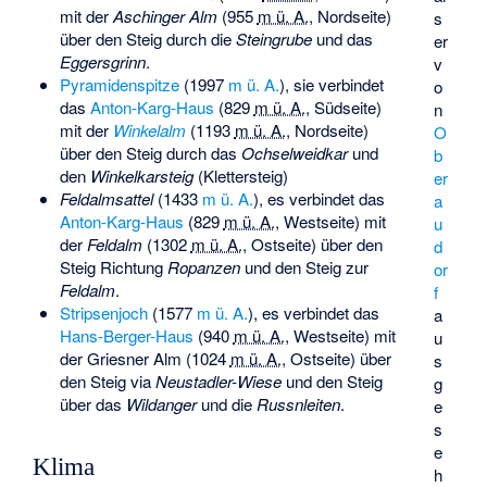
mit der
Aschinger Alm
(
955
m ü. A.
, Nordseite)
s
über den Steig durch die
Steingrube
und das
er
Eggersgrinn
.
v
Pyramidenspitze
(
1997
m ü. A.
), sie verbindet
o
das
Anton-Karg-Haus
(
829
m ü. A.
, Südseite)
n
mit der
Winkelalm
(
1193
m ü. A.
, Nordseite)
O
über den Steig durch das
Ochselweidkar
und
b
den
Winkelkarsteig
(Klettersteig)
er
Feldalmsattel
(
1433
m ü. A.
), es verbindet das
a
Anton-Karg-Haus
(
829
m ü. A.
, Westseite) mit
u
der
Feldalm
(
1302
m ü. A.
, Ostseite) über den
d
Steig Richtung
Ropanzen
und den Steig zur
or
Feldalm
.
f
Stripsenjoch
(
1577
m ü. A.
), es verbindet das
a
Hans-Berger-Haus
(
940
m ü. A.
, Westseite) mit
u
der
Griesner Alm
(
1024
m ü. A.
, Ostseite) über
s
den Steig via
Neustadler-Wiese
und den Steig
g
über das
Wildanger
und die
Russnleiten
.
e
s
e
Klima
h