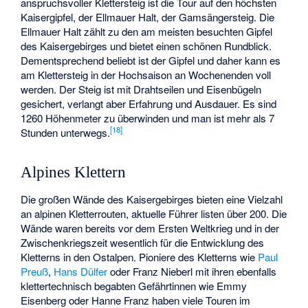
anspruchsvoller Klettersteig ist die Tour auf den höchsten
Kaisergipfel, der Ellmauer Halt, der Gamsängersteig. Die
Ellmauer Halt zählt zu den am meisten besuchten Gipfel
des Kaisergebirges und bietet einen schönen Rundblick.
Dementsprechend beliebt ist der Gipfel und daher kann es
am Klettersteig in der Hochsaison an Wochenenden voll
werden. Der Steig ist mit Drahtseilen und Eisenbügeln
gesichert, verlangt aber Erfahrung und Ausdauer. Es sind
1260 Höhenmeter zu überwinden und man ist mehr als 7
[
18
]
Stunden unterwegs.
Alpines Klettern
Die großen Wände des Kaisergebirges bieten eine Vielzahl
an alpinen Kletterrouten, aktuelle Führer listen über 200. Die
Wände waren bereits vor dem Ersten Weltkrieg und in der
Zwischenkriegszeit wesentlich für die Entwicklung des
Kletterns in den Ostalpen. Pioniere des Kletterns wie
Paul
Preuß
,
Hans Dülfer
oder
Franz Nieberl
mit ihren ebenfalls
klettertechnisch begabten Gefährtinnen wie
Emmy
Eisenberg
oder
Hanne Franz
haben viele Touren im