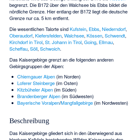
begrenzt. Die B172 über den Walchsee bis Ebbs bildet die
nördliche Grenze. Hier entlang der B172 liegt die deutsche
Grenze nur ca. 5 km entfernt.
Die wesentlichen Talorte sind
Kufstein
,
Ebbs
,
Niederndorf
,
Oberaudorf
,
Kiefersfelden
,
Walchsee
,
Kössen
,
Schwendt
,
Kirchdorf in Tirol
,
St. Johann in Tirol
,
Going
,
Ellmau
,
Scheffau
,
Söll
,
Schwoich
.
Das Kaisergebirge grenzt an die folgenden anderen
Gebirgsgruppen der Alpen:
Chiemgauer Alpen
(im Norden)
Loferer Steinberge
(im Osten)
Kitzbüheler Alpen
(im Süden)
Brandenberger Alpen
(im Südwesten)
Bayerische Voralpen
/
Mangfallgebirge
(im Nordwesten)
Beschreibung
Das Kaisergebirge gliedert sich in den überwiegend aus
blankem Kalkfels bestehenden
Wilden Kaiser
sowie den