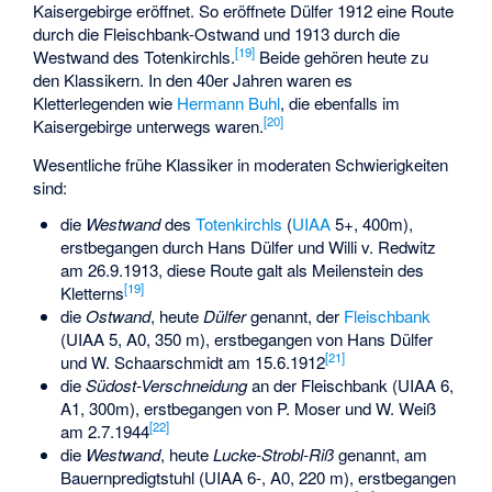
Kaisergebirge eröffnet. So eröffnete Dülfer 1912 eine Route
durch die Fleischbank-Ostwand und 1913 durch die
[
19
]
Westwand des Totenkirchls.
Beide gehören heute zu
den Klassikern. In den 40er Jahren waren es
Kletterlegenden wie
Hermann Buhl
, die ebenfalls im
[
20
]
Kaisergebirge unterwegs waren.
Wesentliche frühe Klassiker in moderaten Schwierigkeiten
sind:
die
Westwand
des
Totenkirchls
(
UIAA
5+, 400m),
erstbegangen durch Hans Dülfer und Willi v. Redwitz
am 26.9.1913, diese Route galt als Meilenstein des
[
19
]
Kletterns
die
Ostwand
, heute
Dülfer
genannt, der
Fleischbank
(UIAA 5, A0, 350 m), erstbegangen von Hans Dülfer
[
21
]
und W. Schaarschmidt am 15.6.1912
die
Südost-Verschneidung
an der Fleischbank (UIAA 6,
A1, 300m), erstbegangen von P. Moser und W. Weiß
[
22
]
am 2.7.1944
die
Westwand
, heute
Lucke-Strobl-Riß
genannt, am
Bauernpredigtstuhl (UIAA 6-, A0, 220 m), erstbegangen