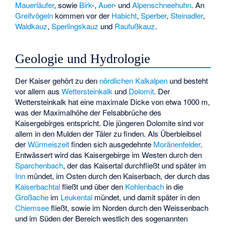
Mauerläufer
, sowie
Birk
-,
Auer
- und
Alpenschneehuhn
. An
Greifvögeln
kommen vor der
Habicht
,
Sperber
,
Steinadler
,
Waldkauz
,
Sperlingskauz
und
Raufußkauz
.
Geologie und Hydrologie
Der Kaiser gehört zu den
nördlichen Kalkalpen
und besteht
vor allem aus
Wettersteinkalk
und
Dolomit
. Der
Wettersteinkalk hat eine maximale Dicke von etwa 1000 m,
was der Maximalhöhe der Felsabbrüche des
Kaisergebirges entspricht. Die jüngeren Dolomite sind vor
allem in den Mulden der Täler zu finden. Als Überbleibsel
der
Würmeiszeit
finden sich ausgedehnte
Moränenfelder
.
Entwässert wird das Kaisergebirge im Westen durch den
Sparchenbach
, der das Kaisertal durchfließt und später im
Inn
mündet, im Osten durch den Kaiserbach, der durch das
Kaiserbachtal
fließt und über den
Kohlenbach
in die
Großache
im
Leukental
mündet, und damit später in den
Chiemsee
fließt, sowie im Norden durch den Weissenbach
und im Süden der Bereich westlich des sogenannten