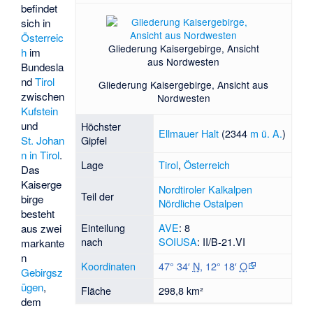
befindet
sich in
Österreic
Gliederung Kaisergebirge, Ansicht
h
im
aus Nordwesten
Bundesla
nd
Tirol
Gliederung Kaisergebirge, Ansicht aus
zwischen
Nordwesten
Kufstein
und
Höchster
Ellmauer Halt
(
2344
m ü. A.
)
St. Johan
Gipfel
n in Tirol
.
Lage
Tirol
,
Österreich
Das
Kaiserge
Nordtiroler Kalkalpen
Teil der
birge
Nördliche Ostalpen
besteht
Einteilung
AVE
: 8
aus zwei
nach
SOIUSA
: II/B-21.VI
markante
n
Koordinaten
47° 34′
N
,
12° 18′
O
Gebirgsz
ügen
,
Fläche
298,8 km²
dem