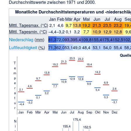
Durchschnittswerte zwischen 1971 und 2000.
Monatliche Durchschnittstemperaturen und -niederschläge
Jan
Feb
Mär
Apr
Mai
Jun
Jul
Aug
Se
Mittl. Tagesmax. (°C)
2,1
4,6
9,7
13,8
19,2
21,3
23,5
23,2
19,
Mittl. Tagesmin. (°C)
−4,4
−3,2
0,1
3,2
7,7
10,9
12,9
12,8
9,
Niederschlag
(
mm
)
81,3
72,0
93,3
95,4
109,8
155,4
175,4
152,5
102
Luftfeuchtigkeit
(
%
)
71,3
62,0
53,1
49,0
48,4
53,1
54,0
55,4
58,
Quell
23,5
23,2
21,3
T
19,2
19,4
e
14,2
m
13,8
p
9,7
12,9
12,8
10,9
e
6,9
9,6
4,6
7,7
r
2,6
2,1
5,4
a
3,2
0,3
t
0,1
−3,1
u
−3,2
−4,4
r
Jan
Feb
Mär
Apr
Mai
Jun
Jul
Aug
Sep
Okt
Nov
Dez
175,4
N
i
155,4
152,5
e