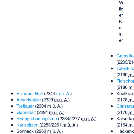
W
ild
er
K
ai
s
er
Gamsflu
(2203/
21
Totenkirc
(
2190
m 
Fleischb
(
2186
m 
Ellmauer Halt
(
2344
m ü. A.
)
Kopfkra
Ackerlspitze
(
2329
m ü. A.
)
(
2178
m 
Treffauer
(
2304
m ü. A.
)
Christat
Gamshalt
(
2291
m ü. A.
)
(
2170
m 
Hochgrubachspitzen
(2284/
2277
m ü. A.
)
Kaiserko
Karlspitzen
(2283/
2261
m ü. A.
)
(
2164
m 
Sonneck
(
2260
m ü. A.
)
Hackenk