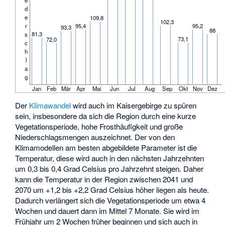
d
e
109,8
102,3
r
95,4
95,2
93,3
88
81,3
s
73,1
72,0
c
h
l
a
g
Jan
Feb
Mär
Apr
Mai
Jun
Jul
Aug
Sep
Okt
Nov
Dez
Der
Klimawandel
wird auch im Kaisergebirge zu spüren
sein, insbesondere da sich die Region durch eine kurze
Vegetationsperiode, hohe Frosthäufigkeit und große
Niederschlagsmengen auszeichnet. Der von den
Klimamodellen am besten abgebildete Parameter ist die
Temperatur, diese wird auch in den nächsten Jahrzehnten
um 0,3 bis 0,4 Grad Celsius pro Jahrzehnt steigen. Daher
kann die Temperatur in der Region zwischen 2041 und
2070 um +1,2 bis +2,2 Grad Celsius höher liegen als heute.
Dadurch verlängert sich die Vegetationsperiode um etwa 4
Wochen und dauert dann im Mittel 7 Monate. Sie wird im
Frühjahr um 2 Wochen früher beginnen und sich auch in