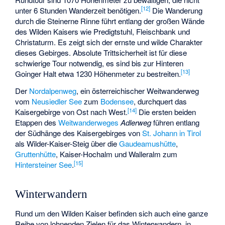
[
12
]
unter 6 Stunden Wanderzeit benötigen.
Die Wanderung
durch die Steinerne Rinne führt entlang der großen Wände
des Wilden Kaisers wie Predigtstuhl, Fleischbank und
Christaturm. Es zeigt sich der ernste und wilde Charakter
dieses Gebirges. Absolute Trittsicherheit ist für diese
schwierige Tour notwendig, es sind bis zur Hinteren
[
13
]
Goinger Halt etwa 1230 Höhenmeter zu bestreiten.
Der
Nordalpenweg
, ein österreichischer Weitwanderweg
vom
Neusiedler See
zum
Bodensee
, durchquert das
[
14
]
Kaisergebirge von Ost nach West.
Die ersten beiden
Etappen des
Weitwanderweges
Adlerweg
führen entlang
der Südhänge des Kaisergebirges von
St. Johann in Tirol
als Wilder-Kaiser-Steig über die
Gaudeamushütte
,
Gruttenhütte
, Kaiser-Hochalm und
Walleralm
zum
[
15
]
Hintersteiner See
.
Winterwandern
Rund um den Wilden Kaiser befinden sich auch eine ganze
Reihe von lohnenden Zielen für das Winterwandern, in