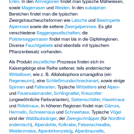
Erlen
. In den
Almregionen
findet man typische Mähwiesen,
sowie
Magerrasen
und
Weiden
. In den
subalpinen
Bereichen findet man die typischen
Zwergstrauchwuchsformen wie
Latsche
und
Bewimperte
Alpenrose
sowie die seltene
Zwergalpenrose
. Es gibt
verschiedene
Seggengesellschaften
; die
Polsterseggenrasen
findet man bis in die Gipfelregionen.
Diverse
Feuchtgebiete
sind ebenfalls mit typischem
Pflanzenbesatz vorhanden.
Als Produkt
eiszeitlicher
Prozesse finden sich im
Kaisergebirge eine Reihe seltener, teils endemischer
Wirbelloser
, wie z. B.
Allobobophora smaragdina
(ein
Regenwurm
), eine
Schließmundschneckenart
, sowie einige
Spinnen
und
Falterarten
. Typische
Wirbeltiere
sind
Alpen
-
und
Feuersalamander
,
Schlingnatter
,
Kreuzotter
(ungewöhnliche Farbvarianten),
Siebenschläfer
,
Haselmaus
und
Rötelmaus
. In höheren Regionen findet man
Gämse
,
Hermelin
,
Schneemaus
und
Schneehase
. Typische
Vögel
sind der
Waldlaubsänger
, der
Zwergschnäpper
(für
Nordtirol
endemisch
),
Alpendohle
,
Kolkrabe
,
Felsenschwalbe
,
Weidenmeise
,
Alpenbirkenzeisig
,
Alpenbraunelle
,