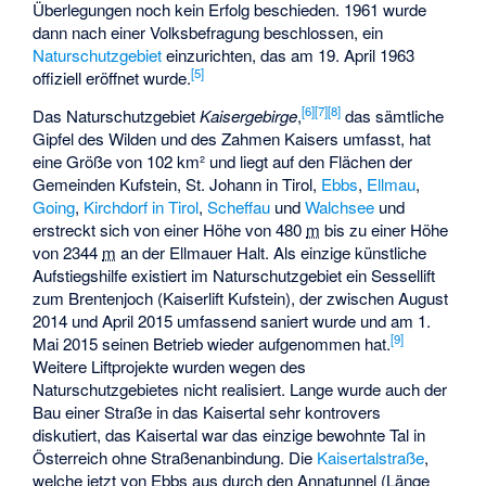
Überlegungen noch kein Erfolg beschieden. 1961 wurde
dann nach einer Volksbefragung beschlossen, ein
Naturschutzgebiet
einzurichten, das am 19. April 1963
[
5
]
offiziell eröffnet wurde.
[
6
]
[
7
]
[
8
]
Das Naturschutzgebiet
Kaisergebirge
,
das sämtliche
Gipfel des Wilden und des Zahmen Kaisers umfasst, hat
eine Größe von 102 km² und liegt auf den Flächen der
Gemeinden Kufstein, St. Johann in Tirol,
Ebbs
,
Ellmau
,
Going
,
Kirchdorf in Tirol
,
Scheffau
und
Walchsee
und
erstreckt sich von einer Höhe von
480
m
bis zu einer Höhe
von
2344
m
an der Ellmauer Halt. Als einzige künstliche
Aufstiegshilfe existiert im Naturschutzgebiet ein Sessellift
zum
Brentenjoch
(
Kaiserlift Kufstein
), der zwischen August
2014 und April 2015 umfassend saniert wurde und am 1.
[
9
]
Mai 2015 seinen Betrieb wieder aufgenommen hat.
Weitere Liftprojekte wurden wegen des
Naturschutzgebietes nicht realisiert. Lange wurde auch der
Bau einer Straße in das Kaisertal sehr kontrovers
diskutiert, das Kaisertal war das einzige bewohnte Tal in
Österreich ohne Straßenanbindung. Die
Kaisertalstraße
,
welche jetzt von Ebbs aus durch den Annatunnel (Länge