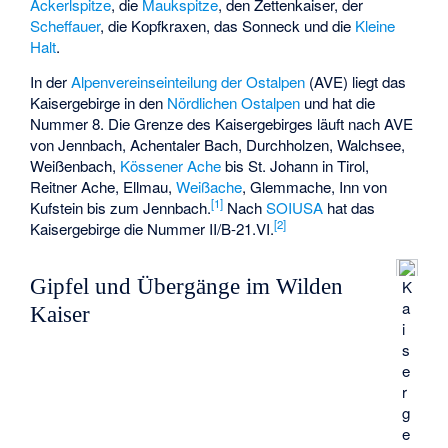
Ackerlspitze
, die
Maukspitze
, den
Zettenkaiser
, der
Scheffauer
, die
Kopfkraxen
, das
Sonneck
und die
Kleine
Halt
.
In der
Alpenvereinseinteilung der Ostalpen
(AVE) liegt das
Kaisergebirge in den
Nördlichen Ostalpen
und hat die
Nummer 8. Die Grenze des Kaisergebirges läuft nach AVE
von Jennbach, Achentaler Bach, Durchholzen, Walchsee,
Weißenbach,
Kössener Ache
bis St. Johann in Tirol,
Reitner Ache, Ellmau,
Weißache
, Glemmache, Inn von
[
1
]
Kufstein bis zum Jennbach.
Nach
SOIUSA
hat das
[
2
]
Kaisergebirge die Nummer II/B-21.VI.
Gipfel und Übergänge im Wilden
K
a
Kaiser
i
s
e
r
g
e