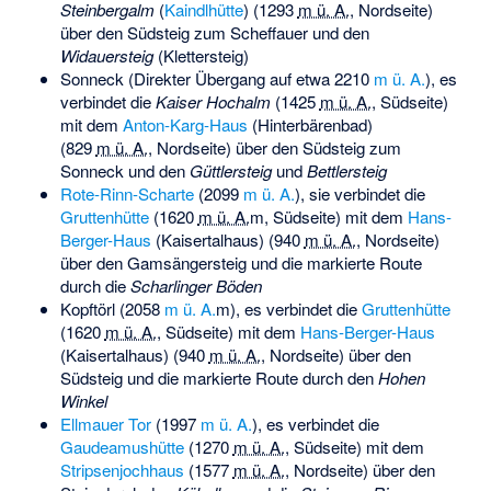
Steinbergalm
(
Kaindlhütte
) (
1293
m ü. A.
, Nordseite)
über den Südsteig zum Scheffauer und den
Widauersteig
(Klettersteig)
Sonneck
(Direkter Übergang auf etwa
2210
m ü. A.
), es
verbindet die
Kaiser Hochalm
(
1425
m ü. A.
, Südseite)
mit dem
Anton-Karg-Haus
(Hinterbärenbad)
(
829
m ü. A.
, Nordseite) über den Südsteig zum
Sonneck und den
Güttlersteig
und
Bettlersteig
Rote-Rinn-Scharte
(
2099
m ü. A.
), sie verbindet die
Gruttenhütte
(
1620
m ü. A.
m, Südseite) mit dem
Hans-
Berger-Haus
(Kaisertalhaus) (
940
m ü. A.
, Nordseite)
über den
Gamsängersteig
und die markierte Route
durch die
Scharlinger Böden
Kopftörl
(
2058
m ü. A.
m), es verbindet die
Gruttenhütte
(
1620
m ü. A.
, Südseite) mit dem
Hans-Berger-Haus
(Kaisertalhaus) (
940
m ü. A.
, Nordseite) über den
Südsteig und die markierte Route durch den
Hohen
Winkel
Ellmauer Tor
(
1997
m ü. A.
), es verbindet die
Gaudeamushütte
(
1270
m ü. A.
, Südseite) mit dem
Stripsenjochhaus
(
1577
m ü. A.
, Nordseite) über den