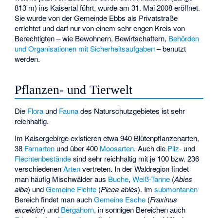
813 m) ins Kaisertal führt, wurde am 31. Mai 2008 eröffnet.
Sie wurde von der Gemeinde Ebbs als Privatstraße
errichtet und darf nur von einem sehr engen Kreis von
Berechtigten – wie Bewohnern, Bewirtschaftern,
Behörden
und Organisationen mit Sicherheitsaufgaben
– benutzt
werden.
Pflanzen- und Tierwelt
Die
Flora
und
Fauna
des Naturschutzgebietes ist sehr
reichhaltig.
Im Kaisergebirge existieren etwa 940 Blütenpflanzenarten,
38
Farnarten
und über 400
Moosarten
. Auch die
Pilz
- und
Flechtenbestände
sind sehr reichhaltig mit je 100 bzw. 236
verschiedenen
Arten
vertreten. In der Waldregion findet
man häufig Mischwälder aus
Buche
,
Weiß-Tanne
(
Abies
alba
) und
Gemeine Fichte
(
Picea abies
). Im
submontanen
Bereich findet man auch
Gemeine Esche
(
Fraxinus
excelsior
) und
Bergahorn
, in sonnigen Bereichen auch