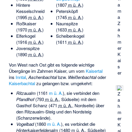
a
Hintere
(
1807
m ü. A.
)
m
Kesselschneid
Petersköpfl
a
(
1995
m ü. A.
)
(
1745
m ü. A.
)
Z
Roßkaiser
Naunspitze
a
(
1970
m ü. A.
)
(
1633
m ü. A.
)
h
Elferkogel
Scheibenkogel
m
(
1916
m ü. A.
)
(
1611
m ü. A.
)
er
Jovenspitze
K
(
1890
m ü. A.
)
ai
Von West nach Ost gibt es folgende wichtige
s
Übergänge im Zahmen Kaiser, um vom
Kaisertal
er
ins
Inntal
,
Aschenbachtal
bzw.
Weißenbachtal
oder
Kaiserbachtal
zu gelangen bzw. umgekehrt:
Ritzaualm
(
1161
m ü. A.
), sie verbindet den
Z
Pfandlhof
(
793
m ü. A.
, Südseite) mit dem
a
Gasthof Schanz (
471
m ü. A.
, Nordseite) über
h
den Ritzaualm-Steig und den Nordsteig
m
(Schanzerwände).
er
Vogelbad
(
1860
m ü. A.
), es verbindet die
K
Hinterkaiserfeldenalm
(
1480
m ü. A.
, Südseite)
ai