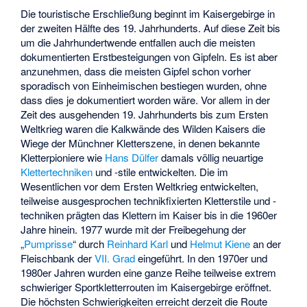
Die touristische Erschließung beginnt im Kaisergebirge in
der zweiten Hälfte des 19. Jahrhunderts. Auf diese Zeit bis
um die Jahrhundertwende entfallen auch die meisten
dokumentierten Erstbesteigungen von Gipfeln. Es ist aber
anzunehmen, dass die meisten Gipfel schon vorher
sporadisch von Einheimischen bestiegen wurden, ohne
dass dies je dokumentiert worden wäre. Vor allem in der
Zeit des ausgehenden 19. Jahrhunderts bis zum Ersten
Weltkrieg waren die Kalkwände des Wilden Kaisers die
Wiege der Münchner Kletterszene, in denen bekannte
Kletterpioniere wie
Hans Dülfer
damals völlig neuartige
Klettertechniken
und -stile entwickelten. Die im
Wesentlichen vor dem Ersten Weltkrieg entwickelten,
teilweise ausgesprochen technikfixierten Kletterstile und -
techniken prägten das Klettern im Kaiser bis in die 1960er
Jahre hinein. 1977 wurde mit der Freibegehung der
„
Pumprisse
“ durch
Reinhard Karl
und
Helmut Kiene
an der
Fleischbank der
VII. Grad
eingeführt. In den 1970er und
1980er Jahren wurden eine ganze Reihe teilweise extrem
schwieriger Sportkletterrouten im Kaisergebirge eröffnet.
Die höchsten Schwierigkeiten erreicht derzeit die Route