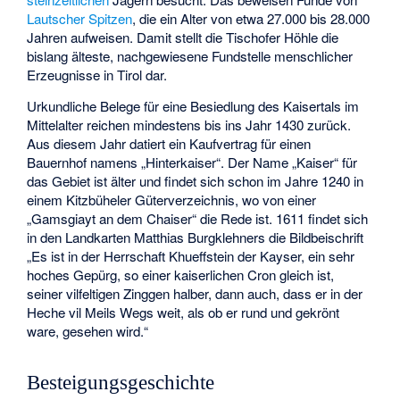
Lautscher Spitzen
, die ein Alter von etwa 27.000 bis 28.000
Jahren aufweisen. Damit stellt die Tischofer Höhle die
bislang älteste, nachgewiesene Fundstelle menschlicher
Erzeugnisse in Tirol dar.
Urkundliche Belege für eine Besiedlung des Kaisertals im
Mittelalter reichen mindestens bis ins Jahr 1430 zurück.
Aus diesem Jahr datiert ein Kaufvertrag für einen
Bauernhof namens „Hinterkaiser“. Der Name „Kaiser“ für
das Gebiet ist älter und findet sich schon im Jahre 1240 in
einem Kitzbüheler Güterverzeichnis, wo von einer
„Gamsgiayt an dem Chaiser“ die Rede ist. 1611 findet sich
in den Landkarten
Matthias Burgklehners
die Bildbeischrift
„Es ist in der Herrschaft Khueffstein der Kayser, ein sehr
hoches Gepürg, so einer kaiserlichen Cron gleich ist,
seiner vilfeltigen Zinggen halber, dann auch, dass er in der
Heche vil Meils Wegs weit, als ob er rund und gekrönt
ware, gesehen wird.“
Besteigungsgeschichte