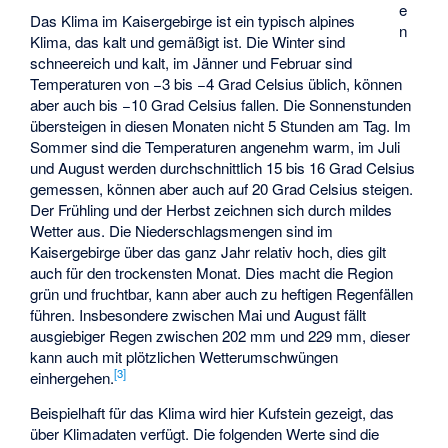
e
Das Klima im Kaisergebirge ist ein typisch alpines
n
Klima, das kalt und gemäßigt ist. Die Winter sind
schneereich und kalt, im Jänner und Februar sind
Temperaturen von −3 bis −4 Grad Celsius üblich, können
aber auch bis −10 Grad Celsius fallen. Die Sonnenstunden
übersteigen in diesen Monaten nicht 5 Stunden am Tag. Im
Sommer sind die Temperaturen angenehm warm, im Juli
und August werden durchschnittlich 15 bis 16 Grad Celsius
gemessen, können aber auch auf 20 Grad Celsius steigen.
Der Frühling und der Herbst zeichnen sich durch mildes
Wetter aus. Die Niederschlagsmengen sind im
Kaisergebirge über das ganz Jahr relativ hoch, dies gilt
auch für den trockensten Monat. Dies macht die Region
grün und fruchtbar, kann aber auch zu heftigen Regenfällen
führen. Insbesondere zwischen Mai und August fällt
ausgiebiger Regen zwischen 202 mm und 229 mm, dieser
kann auch mit plötzlichen Wetterumschwüngen
[
3
]
einhergehen.
Beispielhaft für das Klima wird hier Kufstein gezeigt, das
über Klimadaten verfügt. Die folgenden Werte sind die