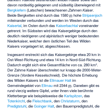
davon nordseitig gelegenen und südseitig überwiegend mit
Bergkiefern
(Latschen) bewachsenen
Zahmen Kaiser
.
Beide Bergketten sind durch das
1580
m
hohe
Stripsenjoch
miteinander verbunden und werden im Westen durch das
Kaisertal
, im Osten durch das
Kaiserbachtal
voneinander
getrennt. Im Südosten wird das Kaisergebirge durch den
deutlich niedrigeren und alpinistisch weniger bedeutenden
Niederkaiser, welcher dem östlichen Teil des Wilden
Kaisers vorgelagert ist, abgeschlossen.
Insgesamt erstreckt sich das Kaisergebirge etwa 20 km in
Ost-West-Richtung und etwa 14 km in Nord-Süd-Richtung.
Dadurch ergibt sich eine Gesamtfläche von ca. 280 km².
Der Zahme Kaiser überschreitet nur knapp die 2000-Meter-
Grenze (
Vordere Kesselschneid
). Die höchste Erhebung
des Wilden Kaisers ist die
Ellmauer Halt
im
Gemeindegebiet von
Ellmau
mit
2344
m
. Daneben gibt es
rund vierzig weitere Gipfel, unter ihnen viele berühmte
Kletterberge wie beispielsweise die
Karlspitzen
, das
Totenkirchl
, die
Fleischbank
, den
Christaturm
, den
Predigtstuhl
, die
Goinger Halt
, den
Bauernpredigtstuhl
, die