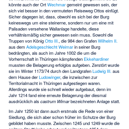
könnte auch der Ort
Wechmar
gemeint gewesen sein, der
sich viel besser in den vermuteten Reiseweg Ottos einfügt.
Sicher dagegen ist, dass, obwohl es sich bei der Burg
keineswegs um eine steinerne, sondern nur um eine mit
Palisaden versehene Wallanlage handelte, diese
verhältnismäßig sicher gewesen sein muss. Sowohl die
Truppen von König
Otto III.
, die 984 den Grafen
Wilhelm II.
aus dem
Adelsgeschlecht Weimar
in seiner Burg
bedrängten, als auch im Jahre 1002 die um die
Vorherrschaft in Thüringen kämpfenden
Ekkehardiner
mussten die Belagerung erfolglos aufgeben. Zerstört wurde
sie im Winter 1173/74 durch den Landgrafen
Ludwig III.
aus
dem Hause der
Ludowinger
, die inzwischen zur
Territorialmacht in Thüringen aufgestiegen waren.
Allerdings wurde sie schnell wieder aufgebaut, denn im
Jahr 1214 fand eine erneute Belagerung der diesmal
ausdrücklich als
castrum Wimar
bezeichneten Anlage statt.
Im Jahr 1250 ist dann auch erstmals die Rede von einer
Siedlung, die sich aber schon früher im Schutze der Burg
gebildet haben musste. Zwischen 1245 und 1249 wurde die