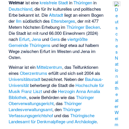
Weimar
ist eine
kreisfreie Stadt
in
Thüringen
in
Deutschland
, die für ihr kulturelles und politisches
D
Erbe bekannt ist. Die
Altstadt
liegt an einem Bogen
e
der
Ilm
südöstlich des
Ettersberges
, der mit 477
ut
Metern höchsten Erhebung im
Thüringer Becken
.
s
Die Stadt ist mit rund 66.000 Einwohnern (2024)
c
nach
Erfurt
,
Jena
und
Gera
die
viertgrößte
h
Gemeinde Thüringens
und liegt etwa auf halbem
e
Wege zwischen Erfurt im Westen und Jena im
s
Osten.
N
at
Weimar ist ein
Mittelzentrum
, das Teilfunktionen
io
eines
Oberzentrums
erfüllt und sich seit 2004 als
n
Universitätsstadt
bezeichnet. Neben der
Bauhaus-
al
Universität
beherbergt die Stadt die
Hochschule für
th
Musik Franz Liszt
und die
Herzogin Anna Amalia
e
Bibliothek
, sowie Behörden wie das
Thüringer
at
Oberverwaltungsgericht
, das
Thüringer
er
Landesverwaltungsamt
, den
Thüringer
W
Verfassungsgerichtshof
und das
Thüringische
ei
Landesamt für Denkmalpflege und Archäologie
.
m