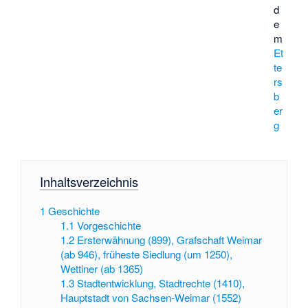
d
e
m
Et
te
rs
b
er
g
Inhaltsverzeichnis
1
Geschichte
1.1
Vorgeschichte
1.2
Ersterwähnung (899), Grafschaft Weimar
(ab 946), früheste Siedlung (um 1250),
Wettiner (ab 1365)
1.3
Stadtentwicklung, Stadtrechte (1410),
Hauptstadt von Sachsen-Weimar (1552)