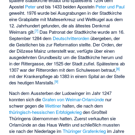
spätere Stadtkirche erbaut und spätestens 1254 dem
Apostel
Peter
und bis 1433 beiden Aposteln
Peter und Paul
geweiht. 1976 wurde bei Ausgrabungen in der Stadtkirche
eine
Grabplatte mit Malteserkreuz und Weltkugel
aus dem
12. Jahrhundert gefunden, die als ältestes Denkmal
[
7
]
Weimars gilt.
Das Patronat der Stadtkirche wurde am 16.
September 1284 dem
Deutschritterorden
übergeben, der
die Geistlichen bis zur Reformation stellte. Der Orden, der
der Diözese Mainz unterstellt war, verfügte über einen
ausgedehnten Grundbesitz um die Stadtkirche herum und
in der Rittergasse, der 1525 der Stadt zufiel. Spätestens ab
[
8
]
1307 war der Ritterorden mit dem Schulwesen betraut,
mit der Krankenpflege ab 1383 in einem Spital an der Stelle
[
9
]
des heutigen Marstalls.
Nach dem Aussterben der Ludowinger im Jahr 1247
konnten sich die
Grafen von Weimar-Orlamünde
nur
schwer gegen die
Wettiner
halten, die nach dem
thüringisch-hessischen Erbfolgekrieg
den Großteil
Thüringens übernommen hatten. Zuerst verkauften sie
Orlamünde an das Haus Wettin und schließlich mussten
sie nach der Niederlage im
Thüringer Grafenkrieg
im Jahre