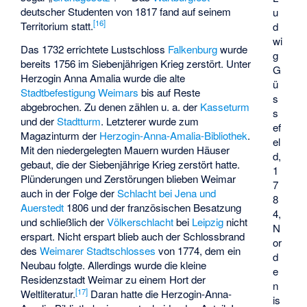
deutscher Studenten von 1817 fand auf seinem
u
[
16
]
Territorium statt.
d
wi
Das 1732 errichtete Lustschloss
Falkenburg
wurde
g
bereits 1756 im Siebenjährigen Krieg zerstört. Unter
G
Herzogin Anna Amalia wurde die alte
ü
Stadtbefestigung Weimars
bis auf Reste
s
abgebrochen. Zu denen zählen u. a. der
Kasseturm
s
und der
Stadtturm
. Letzterer wurde zum
ef
Magazinturm der
Herzogin-Anna-Amalia-Bibliothek
.
el
Mit den niedergelegten Mauern wurden Häuser
d,
gebaut, die der Siebenjährige Krieg zerstört hatte.
1
Plünderungen und Zerstörungen blieben Weimar
7
auch in der Folge der
Schlacht bei Jena und
8
Auerstedt
1806 und der französischen Besatzung
4,
und schließlich der
Völkerschlacht
bei
Leipzig
nicht
N
erspart. Nicht erspart blieb auch der Schlossbrand
or
des
Weimarer Stadtschlosses
von 1774, dem ein
d
Neubau folgte. Allerdings wurde die kleine
e
Residenzstadt Weimar zu einem Hort der
n
[
17
]
Weltliteratur.
Daran hatte die Herzogin-Anna-
is