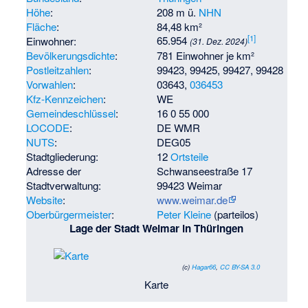
Höhe
:
208 m ü.
NHN
Fläche
:
84,48 km²
[
1
]
65.954
Einwohner:
(31. Dez. 2024)
Bevölkerungsdichte
:
781 Einwohner je km²
Postleitzahlen
:
99423, 99425, 99427, 99428
Vorwahlen
:
03643,
036453
Kfz-Kennzeichen
:
WE
Gemeindeschlüssel
:
16 0 55 000
LOCODE
:
DE WMR
NUTS
:
DEG05
Stadtgliederung:
12
Ortsteile
Adresse der
Schwanseestraße 17
Stadtverwaltung:
99423 Weimar
Website
:
www.weimar.de
Oberbürgermeister
:
Peter Kleine
(parteilos)
Lage der Stadt Weimar in Thüringen
(c)
Hagar66
,
CC BY-SA 3.0
Karte