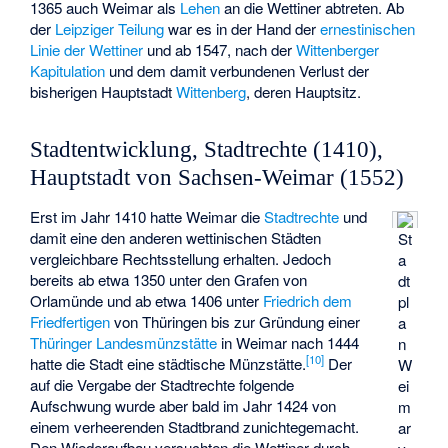
1365 auch Weimar als
Lehen
an die Wettiner abtreten. Ab
der
Leipziger Teilung
war es in der Hand der
ernestinischen
Linie der Wettiner
und ab 1547, nach der
Wittenberger
Kapitulation
und dem damit verbundenen Verlust der
bisherigen Hauptstadt
Wittenberg
, deren Hauptsitz.
Stadtentwicklung, Stadtrechte (1410),
Hauptstadt von Sachsen-Weimar (1552)
Erst im Jahr 1410 hatte Weimar die
Stadtrechte
und
damit eine den anderen wettinischen Städten
St
vergleichbare Rechtsstellung erhalten. Jedoch
a
bereits ab etwa 1350 unter den Grafen von
dt
Orlamünde und ab etwa 1406 unter
Friedrich dem
pl
Friedfertigen
von Thüringen bis zur Gründung einer
a
Thüringer Landesmünzstätte
in Weimar nach 1444
n
[
10
]
hatte die Stadt eine städtische Münzstätte.
Der
W
auf die Vergabe der Stadtrechte folgende
ei
Aufschwung wurde aber bald im Jahr 1424 von
m
einem verheerenden Stadtbrand zunichtegemacht.
ar
Den Wiederaufbau versuchten die Wettiner durch