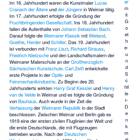
ar
Im 16. Jahrhundert waren die Kunstmaler
Lucas
m
Cranach der Ältere
und
der Jüngere
in Weimar tätig.
it
Im 17. Jahrhundert erfolgte die Gründung der
G
Fruchtbringenden Gesellschaft
. Ins 18. Jahrhundert
o
fallen die Aufenthalte von
Johann Sebastian Bach
.
et
Darauf folgte die
Weimarer Klassik
mit
Wieland
,
h
Goethe
,
Herder
und
Schiller
. Das 19. Jahrhundert
e-
ist verbunden mit
Franz Liszt
,
Richard Strauss
,
u
Friedrich Nietzsche
und den Landschaftsmalern der
n
Weimarer Malerschule an der
Großherzoglich-
d
Sächsischen Kunstschule
.
Carl Zeiß
entwickelte
S
erste Projekte in der
Optik
- und
c
Feinmechanikindustrie
. Zu Beginn des 20.
hil
Jahrhunderts wirkten
Harry Graf Kessler
und
Henry
le
van de Velde
in Weimar und es folgte die Gründung
r-
von
Bauhaus
. Auch wurde in der Zeit die
D
Verfassung
der
Weimarer Republik
in der Stadt
e
beschlossen. Zwischen Weimar und Berlin gab es
n
1919 eine der ersten zivilen Fluglinien der Welt und
k
die erste Deutschlands, die mit Flugzeugen
m
betrieben wurde. Nach der
Deutschen
al