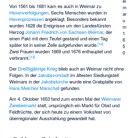
ei
Von 1561 bis 1681 kam es auch in Weimar zu
m
Hexenverfolgungen
. Sechs Menschen wurden in
ar
Hexenprozessen
angeklagt. Besonders bekannt
u
wurden 1628 die Ereignisse um den Landesfürsten
m
Herzog
Johann Friedrich von Sachsen-Weimar
, der
1
einen Pakt mit dem Teufel gestand und einen Tag
6
[
12
]
später tot in seiner Zelle aufgefunden wurde.
5
Zwei Frauen wurden 1669 und 1676 enthauptet und
0
[
13
]
verbrannt.
Der
Dreißigjährige Krieg
blieb auch an Weimar nicht ohne
Folgen. In der
Jakobsvorstadt
im ältesten Siedlungsteil
Weimars in der
Jakobskirche
wurde eine Grabplatte von
Hans Melchior Marschall
gefunden.
Am 4. Oktober 1653 fand zum ersten Mal der
Weimarer
Zwiebelmarkt
statt, ursprünglich ein Markt für Obst und
Feldfrüchte, der sich heute zu einem Volksfest von
überregionaler Ausstrahlung gewandelt hat.