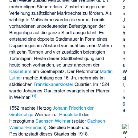
v
mehrmaligen Steuererlass, Zinsbefreiungen und
o
Verleihung zusätzlicher Marktrechte zu fördern. Als
n
wichtigste Maßnahme wurden die vorher bereits
J
vorhandenen unbedeutenden Befestigungen der
o
Burganlage auf die ganze Stadt ausgedehnt. Es
h
entstand eine doppelte Stadtmauer in Form eines
a
Doppelringes im Abstand von acht bis zehn Metern
n
mit zehn Türmen und vier zusätzlich befestigten
n
Toranlagen. Reste dieser Stadtbefestigung sind
e
heute noch vorhanden, so unter anderem der
s
Kasseturm
am Goetheplatz. Der Reformator
Martin
W
Luther
machte Anfang des 16. Jh. mehrmals im
ol
städtischen
Franziskanerkloster
Quartier. Im 1524
f,
wurde Johannes Gau erster evangelischer Pfarrer
1
[
11
]
in Weimar.
5
6
1552 machte Herzog
Johann Friedrich der
9
Großmütige
Weimar zur
Hauptstadt
des
Herzogtums
Sachsen-Weimar
(später
Sachsen-
Weimar-Eisenach
). Sie blieb Haupt- und
W
Residenzstadt dieses Staates bis 1918.