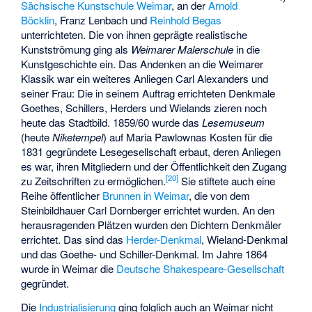
Sächsische Kunstschule Weimar
, an der
Arnold
Böcklin
,
Franz Lenbach
und
Reinhold Begas
unterrichteten. Die von ihnen geprägte realistische
Kunstströmung ging als
Weimarer Malerschule
in die
Kunstgeschichte ein. Das Andenken an die Weimarer
Klassik war ein weiteres Anliegen Carl Alexanders und
seiner Frau: Die in seinem Auftrag errichteten Denkmale
Goethes, Schillers, Herders und Wielands zieren noch
heute das Stadtbild. 1859/60 wurde das
Lesemuseum
(heute
Niketempel
) auf Maria Pawlownas Kosten für die
1831 gegründete Lesegesellschaft erbaut, deren Anliegen
es war, ihren Mitgliedern und der Öffentlichkeit den Zugang
[
20
]
zu Zeitschriften zu ermöglichen.
Sie stiftete auch eine
Reihe öffentlicher
Brunnen in Weimar
, die von dem
Steinbildhauer
Carl Dornberger
errichtet wurden. An den
herausragenden Plätzen wurden den Dichtern Denkmäler
errichtet. Das sind das
Herder-Denkmal
,
Wieland-Denkmal
und das
Goethe- und Schiller-Denkmal
. Im Jahre 1864
wurde in Weimar die
Deutsche Shakespeare-Gesellschaft
gegründet.
Die
Industrialisierung
ging folglich auch an Weimar nicht