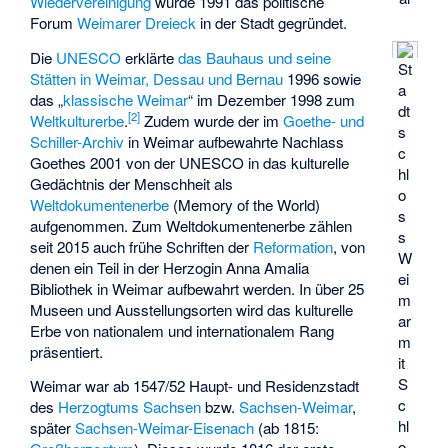
Wiedervereinigung
wurde 1991 das politische
Forum
Weimarer Dreieck
in der Stadt gegründet.
Die
UNESCO
erklärte
das Bauhaus und seine
St
Stätten in Weimar, Dessau und Bernau
1996 sowie
a
das „
klassische Weimar
“ im Dezember 1998 zum
dt
[
2
]
Weltkulturerbe
.
Zudem wurde der im
Goethe- und
s
Schiller-Archiv
in Weimar aufbewahrte Nachlass
c
Goethes 2001 von der UNESCO in das kulturelle
hl
Gedächtnis der Menschheit als
o
Weltdokumentenerbe
(Memory of the World)
s
aufgenommen. Zum Weltdokumentenerbe zählen
s
seit 2015 auch frühe Schriften der
Reformation
, von
W
denen ein Teil in der Herzogin Anna Amalia
ei
Bibliothek in Weimar aufbewahrt werden. In über 25
m
Museen und Ausstellungsorten wird das kulturelle
ar
Erbe von nationalem und internationalem Rang
m
präsentiert.
it
S
Weimar war ab 1547/52 Haupt- und Residenzstadt
c
des
Herzogtums Sachsen
bzw.
Sachsen-Weimar
,
hl
später
Sachsen-Weimar-Eisenach
(ab 1815:
o