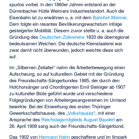
spurlos vorbei. In den 1860er Jahren entstand an der
Dürrenbacher Hütte
Weimars Industriestandort. Auch die
Eisenbahn ist zu erwähnen u. a. mit dem
Bahnhof Weimar
.
Dem folgte ein rasantes Bevölkerungswachstum infolge
gesteigerter Mobilität. Diesem zuvor stellte u. a. auch die
Gründung des
Deutschen Zollvereins
1833 die überregional
bedeutsamen Weichen. Die deutsche Kleinstaaterei war
zwar damit nicht überwunden, jedoch weichte diese sich
auf.
Im „Silbernen Zeitalter“ nahm die Arbeiterbewegung einen
Aufschwung, so auf kulturellem Gebiet mit der Gründung
des Freundschafts-Sängerbundes 1885, der durch den
Hofchorsänger und Chordirigenten
Emil Steiniger
ab 1907
zu kultureller Blüte geführt wurde und verschiedene
Folgegründungen von Arbeitergesangvereinen im Umland
bewirkte. Bei der Einweihung des ersten Thüringer
Gewerkschaftshauses, des „
Volkshauses
“, mit einer
Ansprache des
Reichstagsmitglieds
August Baudert
am
26. April 1908 sang auch der Freundschafts-Sängerbund.
Das 1902 von
Hermann Hahn
geschaffene und im Ilmpark