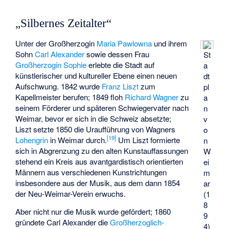
„Silbernes Zeitalter“
Unter der Großherzogin
Maria Pawlowna
und ihrem
Sohn
Carl Alexander
sowie dessen Frau
St
Großherzogin Sophie
erlebte die Stadt auf
a
künstlerischer und kultureller Ebene einen neuen
dt
Aufschwung. 1842 wurde
Franz Liszt
zum
pl
Kapellmeister berufen; 1849 floh
Richard Wagner
zu
a
seinem Förderer und späteren Schwiegervater nach
n
Weimar, bevor er sich in die Schweiz absetzte;
v
Liszt setzte 1850 die Uraufführung von Wagners
o
[
19
]
Lohengrin
in Weimar durch.
Um Liszt formierte
n
sich in Abgrenzung zu den alten Kunstauffassungen
W
stehend ein Kreis aus avantgardistisch orientierten
ei
Männern aus verschiedenen Kunstrichtungen
m
insbesondere aus der Musik, aus dem dann 1854
ar
der
Neu-Weimar-Verein
erwuchs.
(1
8
Aber nicht nur die Musik wurde gefördert; 1860
9
gründete Carl Alexander die
Großherzoglich-
4)