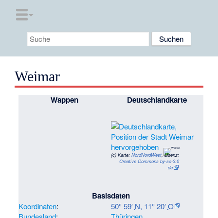
Weimar
Wappen
Deutschlandkarte
(c)
Karte:
NordNordWest
, Lizenz:
Creative Commons by-sa-3.0
de
Basisdaten
Koordinaten
:
50° 59′
N
,
11° 20′
O
Bundesland
:
Thüringen