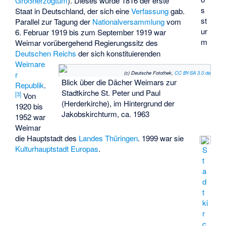
Großherzogtum
). Dieses wurde 1816 der erste
s
Staat in Deutschland, der sich eine
Verfassung
gab.
st
Parallel zur Tagung der
Nationalversammlung
vom
ur
6. Februar 1919 bis zum September 1919 war
m
Weimar vorübergehend Regierungssitz des
Deutschen Reichs
der sich konstituierenden
Weimare
(c) Deutsche Fotothek‎,
CC BY-SA 3.0 de
r
Blick über die Dächer Weimars zur
Republik
.
Stadtkirche St. Peter und Paul
[
3
]
Von
(Herderkirche), im Hintergrund der
1920 bis
Jakobskirchturm, ca. 1963
1952 war
Weimar
die Hauptstadt des
Landes Thüringen
. 1999 war sie
Kulturhauptstadt Europas
.
S
t
a
d
t
ki
r
c