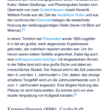
Kultur. Neben Siedlungs- und Pfostengruben fanden sich
Überreste von zwei
Grubenhäusern
sowie Keramik.
Weitere Funde aus der Zeit der
Aunjetitzer Kultur
und aus
der vorrömischen
Eisenzeit
belegen die wiederholte
Nutzung der siedlungsgünstigen Stelle (heute mit Blick auf
[
4
]
Weimar).
In einem Torfstich bei
Possendorf
wurde 1850 ungefähr
6 m tief ein großer, stark abgenutzter Kupferkessel
gefunden, der mehrfach repariert worden war. Um ihn
herum waren sieben Gefäße angeordnet. Dabei lag auch
eine
anthropomorphe Holzfigur
mit eingesteckten Armen.
In der Nähe fand sich eine große Eiche und dabei ein
menschliches Skelett. Der Kessel wird in die Zeit zwischen
dem 4. und dem 1. Jahrhundert v. Chr. datiert, das einzige
erhaltene Tongefäß wird um die Jahrhundertwende vom 2.
zum 1. Jahrhundert angesetzt. Eine längere Nutzung des
Platzes ist nicht festzustellen. Es könnte sich um eine
[
5
]
rituelle Vergrabung von Kultgerät handeln.
Ersterwähnung (899), Grafschaft