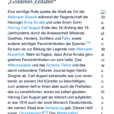
„Goldenes Zeitalter“
Eine wichtige Rolle spielte die Stadt als Ort der
Weimarer Klassik
während der Regentschaft der
St
Herzogin
Anna Amalia
und unter ihrem Sohn
a
Herzog Carl August
Ende des 18./Anfang des 19.
dt
Jahrhunderts durch die Anwesenheit Wielands,
pl
Goethes, Herders, Schillers und
Falks
sowie
a
[
14
]
anderer wichtiger Persönlichkeiten der Epoche.
n
So kam es zur Bildung der Legende vom
Weimarer
W
Musenhof
. Wahr ist fraglos, dass Anna Amalia gern
ei
gelehrte Persönlichkeiten um sich hatte. Das
m
Wittumspalais
und das
Schloss Tiefurt
und das
ar
damit verbundene
Tiefurter Journal
legen hierfür
s
Zeugnis ab. Carl August seinerseits war zum einen
v
bereit, an seinem Hof Künstler zu beschäftigen,
o
zum anderen ließ er ihnen aber auch die Freiheiten,
n
das zu verwirklichen, woran sie selbst glaubten.
Fr
Herzog Carl August galt als tolerant und aufgeklärt;
a
er war 1816 auch der erste Monarch Deutschlands,
n
der seinem Staat eine
Verfassung
gab. Dieses hieß
z
[
15
]
sogar „
Grundgesetz
“!
Das
Wartburgfest
L