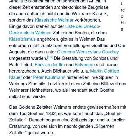
Amalia-Bibliothek einen entscheidenden Anteil. In
t
dieser Zeit entstanden architektonische Zeugnisse,
re
die auch äußerlich nicht nur die Weimarer Klassik,
c
sondern das
Klassische Weimar
verkörperten.
ht
Einige davon stehen auf der
Liste der Unesco-
s
Denkmale in Weimar
. Zahlreiche Bauten, die dem
Klassizismus
angehören, gibt es in Weimar. Das
entsprach nicht zuletzt den Vorstellungen Goethes und Carl
Augusts, die dann unter
Clemens Wenzeslaus Coudray
[
18
]
umgesetzt wurden.
Die Gestaltung von
Schloss und
Park Tiefurt
,
Park an der Ilm
und
Belvedere
sind hierbei
hervorzuheben. Auch Bildhauer wie u. a.
Martin Gottlieb
Klauer
oder
Peter Kaufmann
hinterließen ihre Spuren in
Weimars Stadtbild. Letztlich ist diese Zeit eine Blütezeit des
Weimarer
Hoftheaters
, wo als Intendant auch Goethe
selbst einst wirkte.
Das Goldene Zeitalter Weimars endete gewissermaßen mit
dem Tod Goethes 1832; es war somit auch das „Goethe-
Zeitalter“. Danach begann eine Zeit geistiger und kultureller
Erstarrung, von der sich im nachfolgenden „Silbernen
Zeitalter“ gelöst wurde.