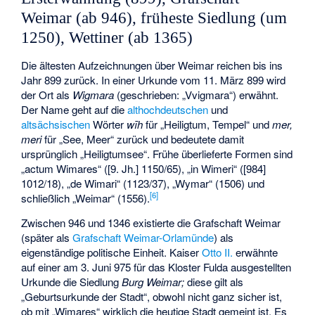
Weimar (ab 946), früheste Siedlung (um
1250), Wettiner (ab 1365)
Die ältesten Aufzeichnungen über Weimar reichen bis ins
Jahr 899 zurück. In einer Urkunde vom 11. März 899 wird
der Ort als
Wigmara
(geschrieben: „Vvigmara“) erwähnt.
Der Name geht auf die
althochdeutschen
und
altsächsischen
Wörter
wīh
für „Heiligtum, Tempel“ und
mer,
meri
für „See, Meer“ zurück und bedeutete damit
ursprünglich „Heiligtumsee“. Frühe überlieferte Formen sind
„actum Wimares“ ([9. Jh.] 1150/65), „in Wimeri“ ([984]
1012/18), „de Wimari“ (1123/37), „Wymar“ (1506) und
[
6
]
schließlich „Weimar“ (1556).
Zwischen 946 und 1346 existierte die
Grafschaft Weimar
(später als
Grafschaft Weimar-Orlamünde
) als
eigenständige politische Einheit. Kaiser
Otto II.
erwähnte
auf einer am 3. Juni 975 für das Kloster Fulda ausgestellten
Urkunde die Siedlung
Burg Weimar;
diese gilt als
„Geburtsurkunde der Stadt“, obwohl nicht ganz sicher ist,
ob mit „Wimares“ wirklich die heutige Stadt gemeint ist. Es