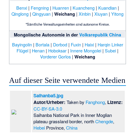
Benxi
|
Fengning
|
Huanren
|
Kuancheng
|
Kuandian
|
Qinglong
|
Qingyuan
|
|
Xinbin
|
Xiuyan
|
Yitong
Weichang
*Sämtliche Verwaltungseinheiten sind autonome Kreise.
Mongolische Autonomie in der
Volksrepublik China
Bayingolin
|
Bortala
|
Dorbod
|
Fuxin
|
Haixi
|
Harqin Linker
Flügel
|
Henan
|
Hoboksar
|
Innere Mongolei
|
Subei
|
Vorderer Gorlos
|
Weichang
Auf dieser Seite verwendete Medien
Saihanba5.jpg
Autor/Urheber:
Taken by
Fanghong
,
Lizenz:
CC-BY-SA-3.0
Saihanba National Park in Inner Moglian
plateau grassland border, north
Chengde
,
Hebei
Province,
China