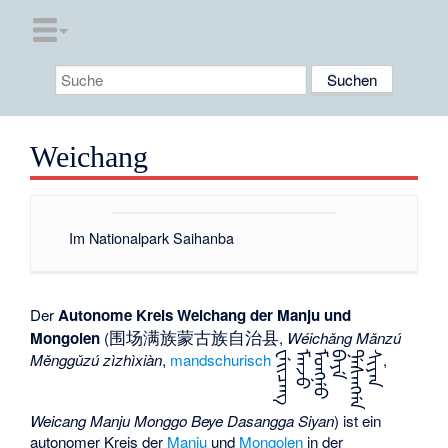
Weichang
Im
Nationalpark Saihanba
Der
Autonome Kreis Weichang der Manju und
围场满族蒙古族自治县
Mongolen
(
,
Wéichǎng Mǎnzú
Měnggǔzú zìzhìxiàn
,
mandschurisch
ᠸᡝᡳᠴᠠᠩ
ᠮᠠᠨᠵᡠ
ᠮᠣᠩᡤᠣ
ᠪᡝᠶᡝ
ᡩᠠᠰᠠᠩᡤᠠ
ᠰᡳᠶᠠᠨ
,
Weicang Manju Monggo Beye Dasangga Siyan
) ist ein
autonomer Kreis der
Manju
und
Mongolen
in der