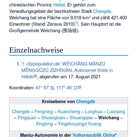
chinesischen Provinz
Hebei
. Er gehört zum
Verwaltungsgebiet der bezirksfreien Stadt
Chengde
.
Weichang hat eine Fläche von 9.018 km² und zählt 421.400
[1]
Einwohner (Stand: Zensus 2010)
. Sein Hauptort ist die
Großgemeinde
Weichang
(围场镇).
Einzelnachweise
↑
citypopulation.de: WÉICHĂNG MĂNZÚ
MĔNGGŬZÚ ZÌZHÌXIÀN, Autonomer Kreis in
Hébĕi
, abgerufen am 17. August 2021
Koordinaten:
41° 57′
N
,
117° 45′
O
Kreisebene von
Chengde
Chengde
–
Fengning
–
Kuancheng
–
Longhua
–
Luanping
–
Pingquan
–
Shuangluan
–
Shuangqiao
–
–
Weichang
Xinglong
–
Yingshouyingzi Kuang
Manju-Autonomie in der
Volksrepublik China
*