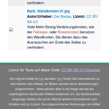
verhindern.
Barb. Wandknoten 01.jpg
Autor/Urheber:
Der Barbar
,
Lizenz:
CC BY-
SA 4.0
Viele Mehr-Strang-Verdickungsknoten, wie
der
Fallreeps-
oder
Rosenknoten
benutzen
den Wandknoten. Sie dienen dazu das
Ausrauschen am Ende des Seiles zu
verhindern.
Lizenz für Texte auf dieser Seite:
CC-BY-SA 3.0 Unported
.
Der original-Artikel ist
hier
abrufbar.
Hier
finden Sie Informationen zu
den Autoren des Artikels. An Bildern wurden keine Veränderungen
vorgenommen - diese werden aber in der Regel wie bei der
ursprünglichen Quelle des Artikels verkleinert, d.h. als Vorschaubilder
angezeigt. Klicken Sie auf ein Bild für weitere Informationen zum
Urheber und zur Lizenz. Die vorgenommenen Änderungen am Artikel