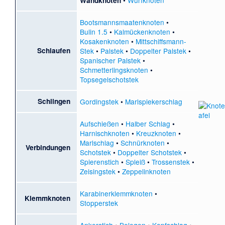
•
Wurfknoten
Wandknoten
Bootsmannsmaatenknoten
•
Bulin 1.5
•
Kalmückenknoten
•
Kosakenknoten
•
Mittschiffsmann-
Schlaufen
Stek
•
Palstek
•
Doppelter Palstek
•
Spanischer Palstek
•
Schmetterlingsknoten
•
Topsegelschotstek
Schlingen
Gordingstek
•
Marlspiekerschlag
Aufschießen
•
Halber Schlag
•
Harnischknoten
•
Kreuzknoten
•
Marlschlag
•
Schnürknoten
•
Verbindungen
Schotstek
•
Doppelter Schotstek
•
Spierenstich
•
Spleiß
•
Trossenstek
•
Zeisingstek
•
Zeppelinknoten
Karabinerklemmknoten
•
Klemmknoten
Stopperstek