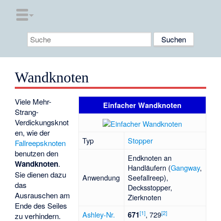
Wandknoten
Viele Mehr-
Einfacher Wandknoten
Strang-
Verdickungsknot
en, wie der
Typ
Stopper
Fallreepsknoten
benutzen den
Endknoten an
Wandknoten
.
Handläufern (
Gangway
,
Sie dienen dazu
Anwendung
Seefallreep),
das
Decksstopper,
Ausrauschen am
Zierknoten
Ende des Seiles
[
1
]
[
2
]
Ashley-Nr.
, 729
671
zu verhindern.