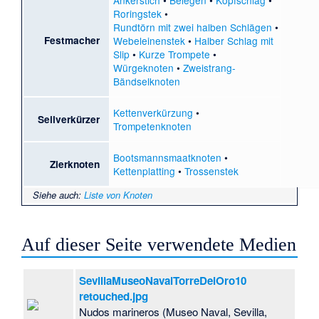
Ankerstich
•
Belegen
•
Kopfschlag
•
Roringstek
•
Rundtörn mit zwei halben Schlägen
•
Festmacher
Webeleinenstek
•
Halber Schlag mit
Slip
•
Kurze Trompete
•
Würgeknoten
•
Zweistrang-
Bändselknoten
Kettenverkürzung
•
Seilverkürzer
Trompetenknoten
Bootsmannsmaatknoten
•
Zierknoten
Kettenplatting
•
Trossenstek
Siehe auch
:
Liste von Knoten
Auf dieser Seite verwendete Medien
SevillaMuseoNavalTorreDelOro10
retouched.jpg
Nudos marineros (Museo Naval, Sevilla,