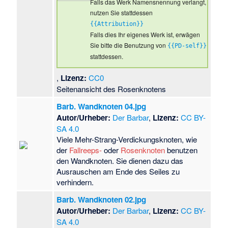
Falls das Werk Namensnennung verlangt,
nutzen Sie stattdessen
{{Attribution}}
Falls dies Ihr eigenes Werk ist, erwägen
Sie bitte die Benutzung von
{{PD-self}}
stattdessen.
,
Lizenz:
CC0
Seitenansicht des Rosenknotens
Barb. Wandknoten 04.jpg
Autor/Urheber:
Der Barbar
,
Lizenz:
CC BY-
SA 4.0
Viele Mehr-Strang-Verdickungsknoten, wie
der
Fallreeps-
oder
Rosenknoten
benutzen
den Wandknoten. Sie dienen dazu das
Ausrauschen am Ende des Seiles zu
verhindern.
Barb. Wandknoten 02.jpg
Autor/Urheber:
Der Barbar
,
Lizenz:
CC BY-
SA 4.0