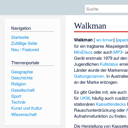
Walkman
Navigation
Startseite
Walkman
[
ˈwɔːkmən
] (
japan
Zufällige Seite
für ein tragbares Abspielger
Neu / Featured
MiniDiscs
oder auch
MP3
- 
Gerät erstmals 1979 auf den 
Themenportale
Jugendlichen
Kultstatus
errei
Länder wurde der Markenname
Geographie
Gattungsnamen
. In Austral
Geschichte
an der Marke entzogen.
Religion
Gesellschaft
Es gibt Geräte mit, wie auc
Sport
für
UKW
, häufig auch zusätz
Technik
stationären
Kassettendecks
Kunst und Kultur
Rauschunterdrückung oder
Wissenschaft
Aufnahmefunktion zu finden.
Die Herstellung von Kassett