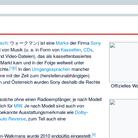
isch
: ウォークマン) ist eine
Marke
der Firma
Sony
ät von Musik (u. a. in Form von
Kassetten
,
CDs
,
und Video-Dateien), das als kassettenbasiertes
Markt kam und in der Folge weltweit unter
[
1
]
[
2
]
chte.
In den
Umgangssprachen
mancher
 mit der Zeit zum (herstellerunabhängigen)
ien und Österreich wurden Sony deshalb die Rechte
Offizielles W
h solche ohne einen Radioempfänger, je nach Modell
lich für
MW
. Je nach Modell sind auch von
bekannte Ausstattungsmerkmale wie
Dolby
-
Auto Reverse
, zum Teil auch eine
[
3
]
en-Walkmans wurde 2010 endgültig eingestellt.