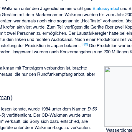
r Walkman unter den Jugendlichen ein wichtiges
Statussymbol
und Si
 Geräten mit dem Markennamen Walkman wurden bis zum Jahr 2004 
Geräten war damals noch eine sogenannte „Hot-Taste“ vorhanden, über
Mikrofon aktiviert wurde. Zum Teil verfügten die Geräte über zwei K
it zwei Personen zu ermöglichen. Der Lautstärkeregler hatte bei ei
t für den linken und rechten Audiokanal. Nach einer Produktionszeit 
[
3
]
[
2
]
stellung der Produktion in Japan bekannt.
Die Produktion war ber
 worden, insgesamt wurden nach Konzernangaben rund 200 Millionen 
alkman mit Tonträgern verbunden ist, brachte
heraus, die nur den Rundfunkempfang anbot, aber
man)
s
lesen konnte, wurde 1984 unter dem Namen
D-50
-5
) veröffentlicht. Der CD-Walkman wurde unter
erkauft, bis Sony sich dazu entschied, alle
elgeräte unter dem Walkman-Logo zu verkaufen.
Wasserdicht