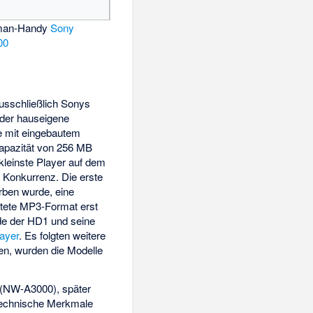
kman-Handy
Sony
00
usschließlich Sonys
 der hauseigene
te mit eingebautem
apazität von 256 MB
 kleinste Player auf dem
 Konkurrenz. Die erste
rben wurde, eine
itete MP3-Format erst
de der HD1 und seine
ayer
. Es folgten weitere
en, wurden die Modelle
 (NW-A3000), später
 technische Merkmale