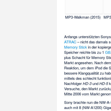
MP3-Walkman (2015)
MP3
Anfangs unterstützten Sony
ATRAC
– nicht das damals 
Memory Stick
in der kopier
Speicher reichte bis zu 1
GB
plus Schacht für Memory St
Markt angesehen. Nach dem
Reaktion, um dem iPod die St
bessere Klangqualität zu ha
mittels des schlecht funkt
Nachfolger
HD-3
und
HD-5
k
Versuche, den Markt zurückz
Mitte 2006 vom Markt geno
Sony brachte nun die NW-A-
auch mit 8 (NW-A1200) Giga