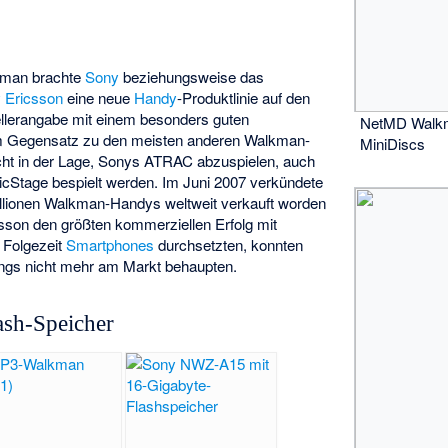
man brachte
Sony
beziehungsweise das
 Ericsson
eine neue
Handy
-Produktlinie auf den
tellerangabe mit einem besonders guten
NetMD Walkm
 Im Gegensatz zu den meisten anderen Walkman-
MiniDiscs
icht in der Lage, Sonys ATRAC abzuspielen, auch
nicStage bespielt werden. Im Juni 2007 verkündete
llionen Walkman-Handys weltweit verkauft worden
csson den größten kommerziellen Erfolg mit
 Folgezeit
Smartphones
durchsetzten, konnten
ings nicht mehr am Markt behaupten.
ash-Speicher