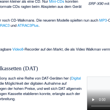
waren kleiner als eine CD. Nur
Mini-CDs
konnten
SRF-X90
mit
Normale CDs ragten beim Abspielen aus dem Gerät
r noch CD-Walkmans. Die neueren Modelle spielten nun auch
MP3
-
TRAC3
und
ATRAC3Plus
.
tragbare
Video8
-Recorder auf den Markt, die als Video Walkman ver
lkassetten (DAT)
 Sony auch eine Reihe von DAT-Geräten her (
Digital
die Möglichkeit der digitalen Aufnahme auf
egen der hohen Preise, und weil sich DAT allgemein
logen Kassette etablieren konnte, erlangte auch der
rbreitung.