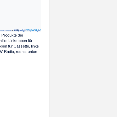
mmermann
aus der
englischsprachigen Wikipedia
,
CC BY-SA 3.0
 Produkte der
lie: Links oben für
ben für Cassette, links
W-Radio, rechts unten