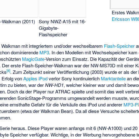
Erstes Wal
Ericsson W8
-Walkman (2011)
Sony NWZ-A15 mit 16-
Gigabyte-
Flashspeicher
s Walkman mit integriertem und/oder wechselbarem
Flash-Speicher
a
schon dominierende
MP3
. In den Modellen mit Wechselspeicher kam
geschützten
MagicGate
-Version zum Einsatz. Die Kapazität der Gerä
. Der erste Flash-Speicher-Walkman war der NW-MS70D mit einer K
[
8
]
icks
. Zum Zeitpunkt seiner Veröffentlichung (2003) wurde er als der
 Erfolg von
Apples iPod
verlor Sony kontinuierlich
Marktanteile
an die
irn zu bieten, war der
NW-HD1
, welcher kleiner war und damit bewo
ben. Doch da der Player nur ATRAC spielte und somit das weit verbre
ionierenden SonicStage-Programms umgewandelt werden musste, wur
eine ernsthafte Gefahr für die Verkäufe des iPod und anderer
MP3-Pl
uerobern (etwa der Walkman Bean). Da all diese Versuche scheitert
mmen.
Serie heraus. Diese Player waren anfangs mit 6 (NW-A1000) und 20
byte Speicher verfügbar. Wichtige, in der Werbung hervorgehobene