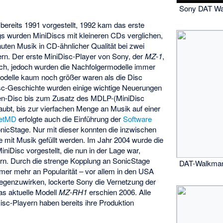
Sony DAT Wa
bereits 1991 vorgestellt, 1992 kam das erste
gs wurden MiniDiscs mit kleineren CDs verglichen,
nuten Musik in CD-ähnlicher Qualität bei zwei
ern. Der erste MiniDisc-Player von Sony, der
MZ-1
,
lich, jedoch wurden die Nachfolgermodelle immer
 Modelle kaum noch größer waren als die Disc
Disc-Geschichte wurden einige wichtige Neuerungen
ten-Disc bis zum Zusatz des MDLP-(MiniDisc
ubt, bis zur vierfachen Menge an Musik auf einer
etMD
erfolgte auch die Einführung der
Software
nicStage
. Nur mit dieser konnten die inzwischen
e mit Musik gefüllt werden. Im Jahr 2004 wurde die
iniDisc vorgestellt, die nun in der Lage war,
rn. Durch die strenge Kopplung an SonicStage
DAT-Walkman
mer mehr an Popularität – vor allem in den USA
genzuwirken, lockerte Sony die Vernetzung der
as aktuelle Modell
MZ-RH1
erschien 2006. Alle
isc-Playern haben bereits ihre Produktion