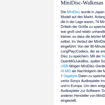
MiniDisc-Walkman
Die
MiniDisc
wurde in Japan 
Modell auf den Markt. Anfan
die in der Lage waren, 74 Mi
Dritteln der Größe zu speich
war groß und relativ unhand
kleiner, so dass die letzten
selbst. Im Verlauf der Mini
eingeführt. Von der 80-Minu
LongPlay)Codecs, der es erla
Disc zu speichern. Mit der
N
OpenMGJukeBox
, später
So
USB
-fähigen MiniDisc-Gerät
Hi-MD
als Nachfolgerin der M
1
Gigabyte
Daten zu speiche
verlor Sonys Audiospieler im
und in Europa. Um dem entge
Audiospieler zur Software. D
anderen Hersteller von MiniD
eingestellt.