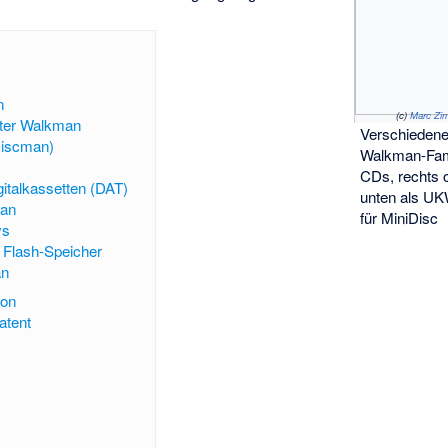
n
(c)
Marc Zi
rter Walkman
Verschiedene
iscman)
Walkman-Fami
CDs, rechts o
italkassetten (DAT)
unten als UK
man
für MiniDisc
ys
 Flash-Speicher
an
ion
atent