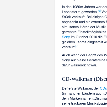
In den 1980er Jahren war de
[
6
]
Lebensform geworden.
Von
Stück verkauft. Bei einigen 
abgesenkt und ein externes 
simultanes Hören der Musik m
getrennte Einstellmöglichkei
Sony
im Oktober 2010 die Ein
gleichen Jahres eingestellt
[
7
]
verkauft.
Auch wenn der Begriff des W
Sony auch eine Gerätereihe 
dafür wasserdicht war.
CD-Walkman (Disc
Der erste Walkman, der
CD
(in manchen Ländern auch
D
dem Markennamen „Discman“ v
seine tragbaren Musikabspi