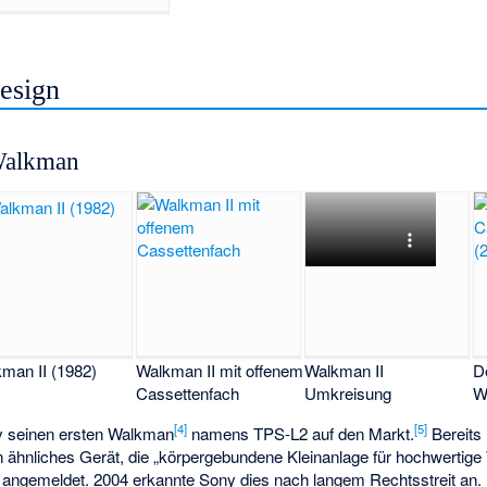
esign
 Walkman
man II (1982)
Walkman II mit offenem
Walkman II
D
Cassettenfach
Umkreisung
W
[
4
]
[
5
]
y seinen ersten Walkman
namens
TPS-L2
auf den Markt.
Bereits 
n ähnliches Gerät, die
„körpergebundene Kleinanlage für hochwertig
 angemeldet. 2004 erkannte Sony dies nach langem Rechtsstreit an.