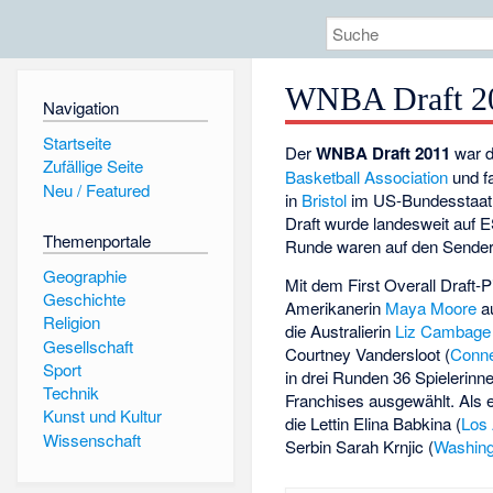
WNBA Draft 2
Navigation
Startseite
Der
WNBA Draft 2011
war d
Zufällige Seite
Basketball Association
und f
Neu / Featured
in
Bristol
im US-Bundesstaa
Draft wurde landesweit auf E
Themenportale
Runde waren auf den Send
Geographie
Mit dem First Overall Draft-
Geschichte
Amerikanerin
Maya Moore
au
Religion
die Australierin
Liz Cambage
Gesellschaft
Courtney Vandersloot
(
Conne
Sport
in drei Runden 36 Spielerin
Technik
Franchises ausgewählt. Als 
Kunst und Kultur
die Lettin
Elina Babkina
(
Los
Wissenschaft
Serbin
Sarah Krnjic
(
Washing