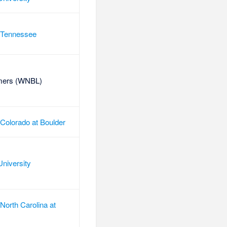
f Tennessee
mers
(
WNBL
)
 Colorado at Boulder
niversity
 North Carolina at