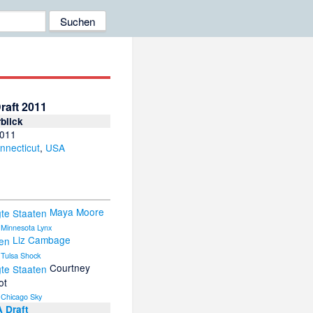
aft 2011
blick
2011
nnecticut
,
USA
Maya Moore
:
Minnesota Lynx
Liz Cambage
:
Tulsa Shock
Courtney
ot
:
Chicago Sky
 Draft