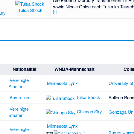
Die Phoenix Mercury transferierten ihr E
sowie
Nicole Ohlde
nach Tulsa im Tausc
Tulsa Shock
[4]
ury
Nationalität
WNBA-Mannschaft
Coll
Vereinigte
Minnesota Lynx
University o
Staaten
Tulsa Shock
Australien
Bulleen Boo
Vereinigte
Chicago Sky
Gonzaga Uni
Staaten
Minnesota Lynx
Vereinigte
Xavier Unive
(von