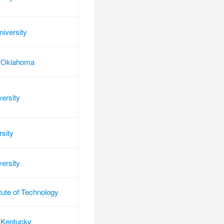
niversity
f Oklahoma
versity
rsity
versity
tute of Technology
f Kentucky