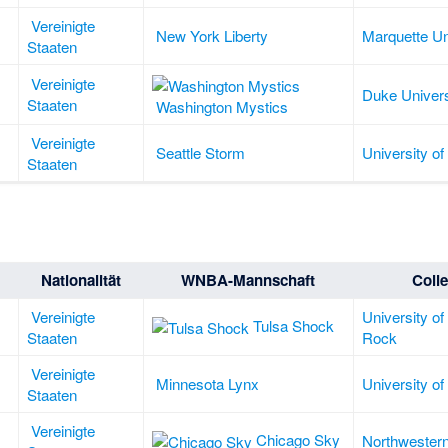
Vereinigte
New York Liberty
Marquette Un
Staaten
Vereinigte
Duke Univers
Staaten
Washington Mystics
Vereinigte
Seattle Storm
University of
Staaten
Nationalität
WNBA-Mannschaft
Coll
Vereinigte
University of
Tulsa Shock
Staaten
Rock
Vereinigte
Minnesota Lynx
University of
Staaten
Vereinigte
Chicago Sky
Northwestern