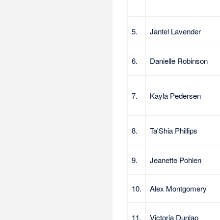
5.
Jantel Lavender
6.
Danielle Robinson
7.
Kayla Pedersen
8.
Ta'Shia Phillips
9.
Jeanette Pohlen
10.
Alex Montgomery
11.
Victoria Dunlap