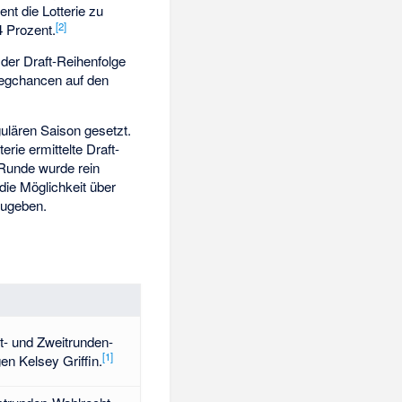
nt die Lotterie zu
[2]
4 Prozent.
der Draft-Reihenfolge
Siegchancen auf den
gulären Saison gesetzt.
terie ermittelte Draft-
 Runde wurde rein
die Möglichkeit über
zugeben.
st- und Zweitrunden-
[1]
gen
Kelsey Griffin
.