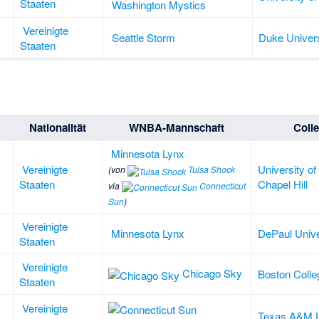
Staaten
Washington Mystics
Vereinigte
Seattle Storm
Duke Univers
Staaten
Nationalität
WNBA-Mannschaft
Coll
Minnesota Lynx
Vereinigte
University of
(von
Tulsa Shock
Staaten
Chapel Hill
via
Connecticut
Sun
)
Vereinigte
Minnesota Lynx
DePaul Unive
Staaten
Vereinigte
Chicago Sky
Boston Colle
Staaten
Vereinigte
Texas A&M U