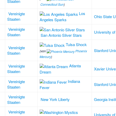
Staaten
Connecticut Sun
)
Los
Vereinigte
Ohio State U
Staaten
Angeles Sparks
Vereinigte
University o
Staaten
San Antonio Silver Stars
Tulsa Shock
Vereinigte
Stanford Uni
(von
Phoenix
Staaten
Mercury
)
Atlanta
Vereinigte
Xavier Unive
Staaten
Dream
Indiana
Vereinigte
Stanford Uni
Staaten
Fever
Vereinigte
New York Liberty
Georgia Insti
Staaten
Vereinigte
University o