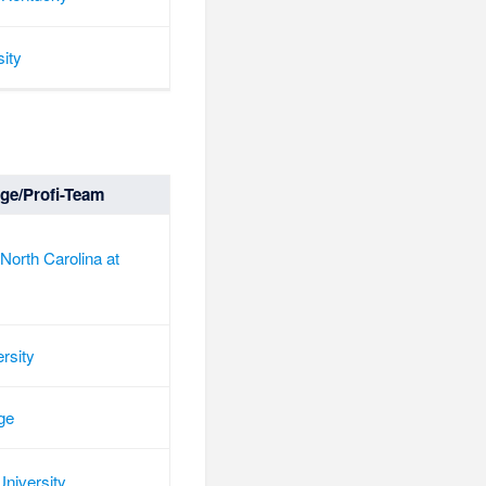
ity
ege/Profi-Team
 North Carolina at
rsity
ge
niversity