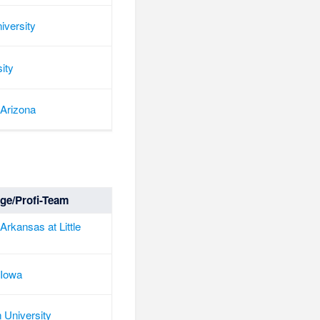
iversity
ity
 Arizona
ege/Profi-Team
 Arkansas at Little
 Iowa
 University