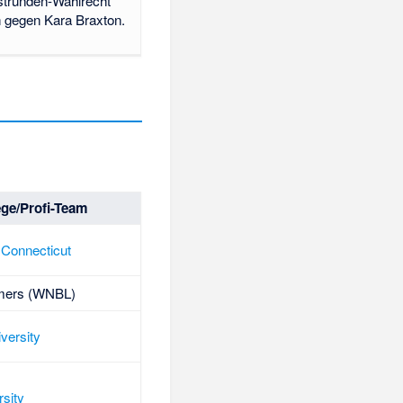
rstrunden-Wahlrecht
h gegen
Kara Braxton
.
ege/Profi-Team
f Connecticut
mers
(
WNBL
)
versity
rsity