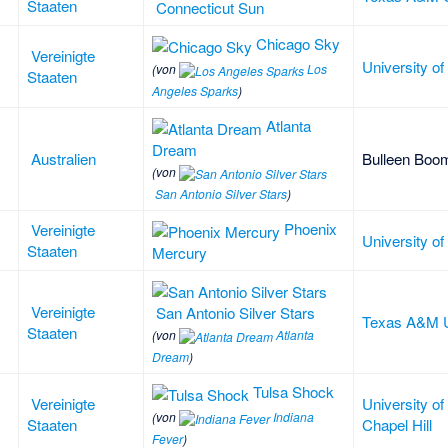
Staaten
Connecticut Sun
Chicago Sky
Vereinigte
University o
(von
Los
Staaten
Angeles Sparks
)
Atlanta
Dream
Australien
Bulleen Boo
(von
San Antonio Silver Stars
)
Phoenix
Vereinigte
University of
Staaten
Mercury
Vereinigte
San Antonio Silver Stars
Texas A&M U
Staaten
(von
Atlanta
Dream
)
Tulsa Shock
Vereinigte
University of
(von
Indiana
Staaten
Chapel Hill
Fever
)