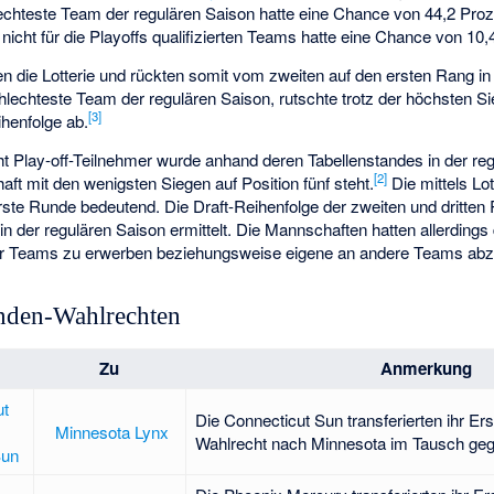
chteste Team der regulären Saison hatte eine Chance von 44,2 Proze
nicht für die Playoffs qualifizierten Teams hatte eine Chance von 10,
 die Lotterie und rückten somit vom zweiten auf den ersten Rang in 
hlechteste Team der regulären Saison, rutschte trotz der höchsten 
[3]
ihenfolge ab.
ht Play-off-Teilnehmer wurde anhand deren Tabellenstandes in der re
[2]
aft mit den wenigsten Siegen auf Position fünf steht.
Die mittels Lot
erste Runde bedeutend. Die Draft-Reihenfolge der zweiten und dritten
n der regulären Saison ermittelt. Die Mannschaften hatten allerdings 
er Teams zu erwerben beziehungsweise eigene an andere Teams ab
unden-Wahlrechten
Zu
Anmerkung
Die Connecticut Sun transferierten ihr Er
Minnesota Lynx
Wahlrecht nach Minnesota im Tausch ge
Sun