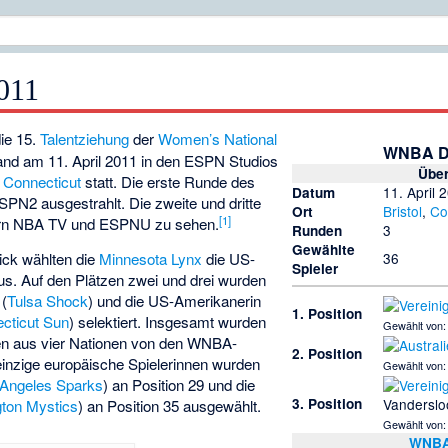
011
ie 15.
Talentziehung
der
Women’s National
WNBA Dr
and am 11. April 2011 in den ESPN Studios
Über
t
Connecticut
statt. Die erste Runde des
11. April 
Datum
SPN2 ausgestrahlt. Die zweite und dritte
Bristol
,
Co
Ort
[1]
ern NBA TV und ESPNU zu sehen.
3
Runden
Gewählte
Pick wählten die
Minnesota Lynx
die US-
36
Spieler
s. Auf den Plätzen zwei und drei wurden
(
Tulsa Shock
) und die US-Amerikanerin
1. Position
cticut Sun
) selektiert. Insgesamt wurden
Gewählt von
nen aus vier Nationen von den WNBA-
2. Position
einzige europäische Spielerinnen wurden
Gewählt von
 Angeles Sparks
) an Position 29 und die
Vanderslo
3. Position
ton Mystics
) an Position 35 ausgewählt.
Gewählt von
WNBA