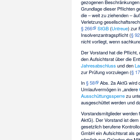
gezogenen Beschränkungen 
Grundlage dieser Pflichten g
die – weit zu ziehenden – äu
Verletzung gesellschaftsrechtl
§ 266
StGB
(
Untreue
) zur 
Insolvenzantragspflicht (
§ 92
nicht vorliegt, wenn sachkund
Der Vorstand hat die Pflicht
den Aufsichtsrat über die En
Jahresabschluss
und den
La
zur Prüfung vorzulegen (
§ 1
In
§ 58
Abs. 2a AktG wird 
Umlaufvermögen in „andere
Ausschüttungssperre
zu unte
ausgeschüttet werden und d
Vorstandsmitglieder werden fü
AktG). Der Vorstand ist dem
gesetzlich berufene Kontrollo
GmbH ein Aufsichtsrat als g
nämlich aus Gründen der Mi