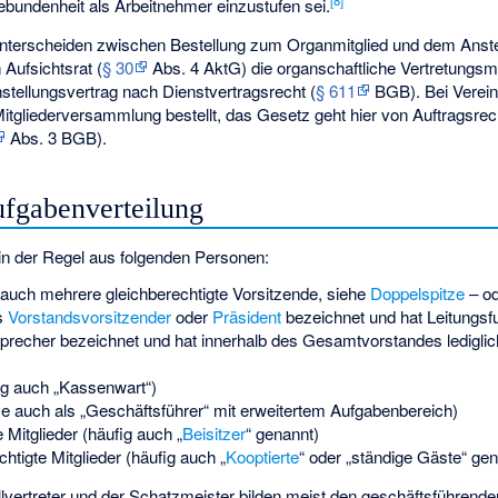
[
8
]
bundenheit als Arbeitnehmer einzustufen sei.
 unterscheiden zwischen Bestellung zum Organmitglied und dem Anst
 Aufsichtsrat (
§ 30
Abs. 4 AktG) die organschaftliche Vertretungs
nstellungsvertrag nach Dienstvertragsrecht (
§ 611
BGB). Bei Verein
tgliederversammlung bestellt, das Gesetz geht hier von Auftragsrech
Abs. 3 BGB).
ufgabenverteilung
in der Regel aus folgenden Personen:
 auch mehrere gleichberechtigte Vorsitzende, siehe
Doppelspitze
– od
s
Vorstandsvorsitzender
oder
Präsident
bezeichnet und hat Leitungsfu
precher bezeichnet und hat innerhalb des Gesamtvorstandes lediglich
ig auch „Kassenwart“)
se auch als „Geschäftsführer“ mit erweitertem Aufgabenbereich)
Mitglieder (häufig auch „
Beisitzer
“ genannt)
htigte Mitglieder (häufig auch „
Kooptierte
“ oder „ständige Gäste“ gen
lvertreter und der Schatzmeister bilden meist den geschäftsführende