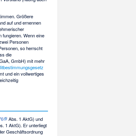
stimmen. Größere
and auf und ernennen
nehmerischer
en fungieren. Wenn eine
 zwei Personen
Personen, so herrscht
ss die
, KGaA, GmbH) mit mehr
itbestimmungsgesetz
 und ein vollwertiges
eichzeitig
76
Abs. 1 AktG) und
. 1 AktG). Er unterliegt
der Geschäftsordnung