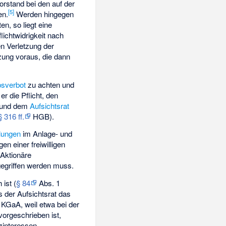
rstand bei den auf der
[
5
]
en.
Werden hingegen
n, so liegt eine
flichtwidrigkeit nach
n Verletzung der
zung voraus, die dann
sverbot
zu achten und
r die Pflicht, den
 und dem
Aufsichtsrat
§ 316 ff.
HGB).
lungen
im Anlage- und
en einer freiwilligen
 Aktionäre
egriffen werden muss.
ist (
§ 84
Abs. 1
 der Aufsichtsrat das
d KGaA, weil etwa bei der
orgeschrieben ist,
interessen.