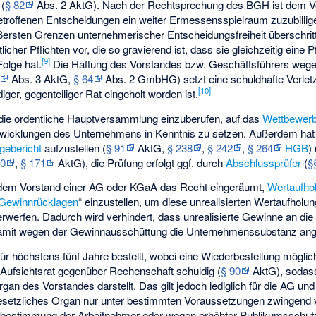
(
§ 82
Abs. 2 AktG). Nach der Rechtsprechung des BGH ist dem Vo
etroffenen Entscheidungen ein weiter Ermessensspielraum zuzubillig
ßersten Grenzen unternehmerischer Entscheidungsfreiheit überschritte
icher Pflichten vor, die so gravierend ist, dass sie gleichzeitig eine P
[
9
]
Folge hat.
Die Haftung des Vorstandes bzw. Geschäftsführers wege
Abs. 3 AktG,
§ 64
Abs. 2 GmbHG) setzt eine schuldhafte Verlet
[
10
]
iger, gegenteiliger Rat eingeholt worden ist.
, die ordentliche Hauptversammlung einzuberufen, auf das
Wettbewerb
twicklungen des Unternehmens in Kenntnis zu setzen. Außerdem hat e
gebericht
aufzustellen (
§ 91
AktG,
§ 238
,
§ 242
,
§ 264
HGB
)
70
,
§ 171
AktG), die Prüfung erfolgt ggf. durch
Abschlussprüfer
(
§
dem Vorstand einer AG oder KGaA das Recht eingeräumt,
Wertaufho
Gewinnrücklagen
“ einzustellen, um diese unrealisierten Wertaufholung
rwerfen. Dadurch wird verhindert, dass unrealisierte Gewinne an die
amit wegen der Gewinnausschüttung die Unternehmenssubstanz ang
r höchstens fünf Jahre bestellt, wobei eine Wiederbestellung möglich 
 Aufsichtsrat gegenüber Rechenschaft schuldig (
§ 90
AktG), sodass
rgan des Vorstandes darstellt. Das gilt jedoch lediglich für die AG un
esetzliches Organ nur unter bestimmten Voraussetzungen zwingend v
tbestimmung der Arbeitnehmer oder wegen erhöhter Publikumsschutz