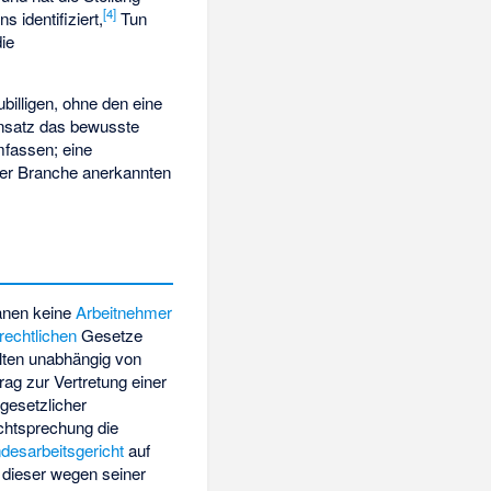
[
4
]
 identifiziert,
Tun
die
billigen, ohne den eine
nsatz das bewusste
mfassen; eine
eser Branche anerkannten
anen keine
Arbeitnehmer
srechtlichen
Gesetze
elten unabhängig von
rag zur Vertretung einer
 gesetzlicher
chtsprechung die
desarbeitsgericht
auf
 dieser wegen seiner