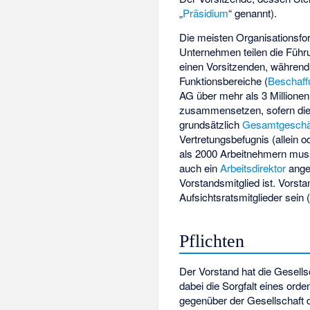
„
Präsidium
“ genannt).
Die meisten Organisationsfo
Unternehmen teilen die Füh
einen Vorsitzenden, während 
Funktionsbereiche (
Beschaff
AG über mehr als 3 Millione
zusammensetzen, sofern di
grundsätzlich
Gesamtgeschäf
Vertretungsbefugnis (allein 
als 2000 Arbeitnehmern mu
auch ein
Arbeitsdirektor
ange
Vorstandsmitglied ist. Vorsta
Aufsichtsratsmitglieder sein 
Pflichten
Der Vorstand hat die Gesells
dabei die Sorgfalt eines ord
gegenüber der Gesellschaft