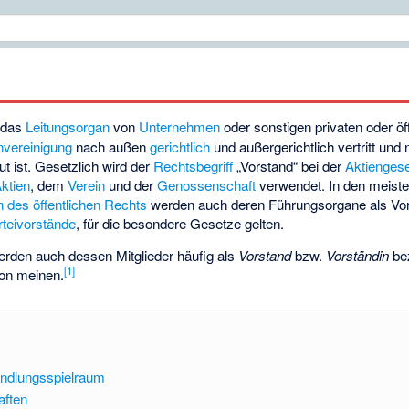
 das
Leitungsorgan
von
Unternehmen
oder sonstigen privaten oder öf
vereinigung
nach außen
gerichtlich
und außergerichtlich vertritt und
t ist. Gesetzlich wird der
Rechtsbegriff
„Vorstand“ bei der
Aktiengese
ktien
, dem
Verein
und der
Genossenschaft
verwendet. In den meist
 des öffentlichen Rechts
werden auch deren Führungsorgane als Vor
rteivorstände
, für die besondere Gesetze gelten.
rden auch dessen Mitglieder häufig als
Vorstand
bzw.
Vorständin
bez
[
1
]
son meinen.
ndlungsspielraum
aften