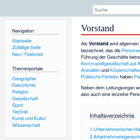
Vorstand
Navigation
Startseite
Als
Vorstand
wird allgemein
Zufällige Seite
bezeichnet, das die
Personen
Neu / Featured
Führung der Geschäfte betrau
Kommanditgesellschaft auf A
Themenportale
Anstalten
und
Körperschaften
Politische Parteien
haben
Pa
Geographie
Geschichte
Neben dem Leitungsorgan we
Religion
also auch eine einzelne Per
Gesellschaft
Sport
Technik
Inhaltsverzeichnis
Kunst und Kultur
Wissenschaft
1
Unternehmerischer Ha
2
Arbeitnehmereigensch