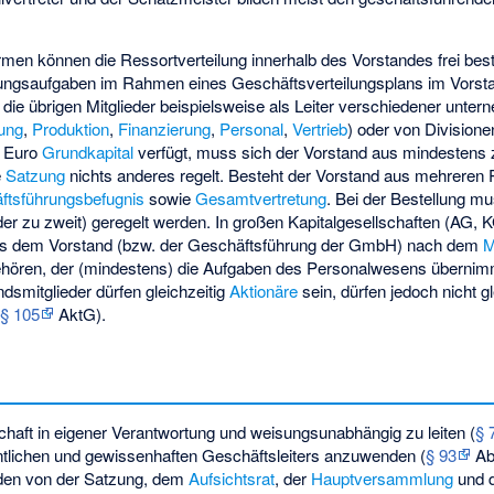
rmen können die Ressortverteilung innerhalb des Vorstandes frei be
rungsaufgaben im Rahmen eines Geschäftsverteilungsplans im Vorst
die übrigen Mitglieder beispielsweise als Leiter verschiedener unter
ung
,
Produktion
,
Finanzierung
,
Personal
,
Vertrieb
) oder von Division
n Euro
Grundkapital
verfügt, muss sich der Vorstand aus mindestens
e
Satzung
nichts anderes regelt. Besteht der Vorstand aus mehreren 
tsführungsbefugnis
sowie
Gesamtvertretung
. Bei der Bestellung mu
oder zu zweit) geregelt werden. In großen Kapitalgesellschaften (AG
ss dem Vorstand (bzw. der Geschäftsführung der GmbH) nach dem
M
hören, der (mindestens) die Aufgaben des Personalwesens übernimmt
ndsmitglieder dürfen gleichzeitig
Aktionäre
sein, dürfen jedoch nicht gl
(
§ 105
AktG).
chaft in eigener Verantwortung und weisungsunabhängig zu leiten (
§ 
entlichen und gewissenhaften Geschäftsleiters anzuwenden (
§ 93
Abs
 den von der Satzung, dem
Aufsichtsrat
, der
Hauptversammlung
und 