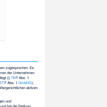
en zugesprochen. Es
ormen der Unternehmen
iegt (
§ 76
Abs. 1
 37
Abs. 1
GmbHG
).
ßergerichtlichen aktiven
gen und
 und hat die Stellung