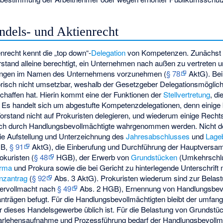
ndels- und Aktienrecht
nrecht kennt die „top down“-
Delegation
von Kompetenzen. Zunächst i
rstand alleine berechtigt, ein Unternehmen nach außen zu vertreten
dlungen im Namen des Unternehmens vorzunehmen (
§ 78
AktG). Bei 
torisch nicht umsetzbar, weshalb der Gesetzgeber Delegationsmöglic
haffen hat. Hierin kommt eine der Funktionen der
Stellvertretung
, di
Es handelt sich um abgestufte Kompetenzdelegationen, denn einige
orstand nicht auf Prokuristen delegieren, und wiederum einige Recht
doch durch Handlungsbevollmächtigte wahrgenommen werden. Nicht d
ie Aufstellung und Unterzeichnung des
Jahresabschlusses
und
Lage
B,
§ 91
AktG), die Einberufung und Durchführung der Hauptversa
okuristen (
§ 48
HGB), der Erwerb von
Grundstücken
(Umkehrschl
irma
und Prokura sowie die bei Gericht zu hinterlegende Unterschrift 
nzantrag
(
§ 92
Abs. 3 AktG). Prokuristen wiederum sind zur Belas
ervollmacht nach
§ 49
Abs. 2 HGB), Ernennung von Handlungsbevo
nträgen befugt. Für die Handlungsbevollmächtigten bleibt der umfan
ür dieses Handelsgewerbe üblich ist. Für die Belastung von Grundst
arlehensaufnahme und Prozessführung bedarf der Handlungsbevollmä