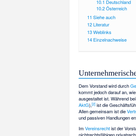
10.1
Deutschland
10.2
Österreich
11
Siehe auch
12
Literatur
13
Weblinks
14
Einzelnachweise
Unternehmerisch
Dem Vorstand wird durch
Ge
kommt jedoch darauf an, wi
ausgestaltet ist. Während be
[
2
]
AktG
),
ist die Geschäftsfü
Allen gemeinsam ist die
Vert
und passiven Handlungen ers
Im
Vereinsrecht
ist der Vors
nichtrechtsfähigen privatrech