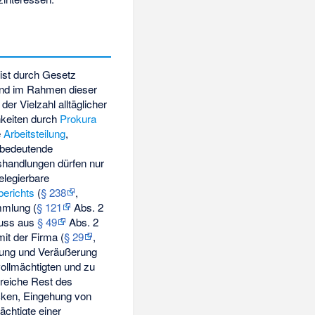
st durch Gesetz
 und im Rahmen dieser
der Vielzahl alltäglicher
hkeiten durch
Prokura
e
Arbeitsteilung
,
 bedeutende
shandlungen dürfen nur
elegierbare
berichts
(
§ 238
,
mmlung (
§ 121
Abs. 2
uss aus
§ 49
Abs. 2
mit der Firma (
§ 29
,
tung und Veräußerung
llmächtigten und zu
greiche Rest des
ücken, Eingehung von
chtigte einer