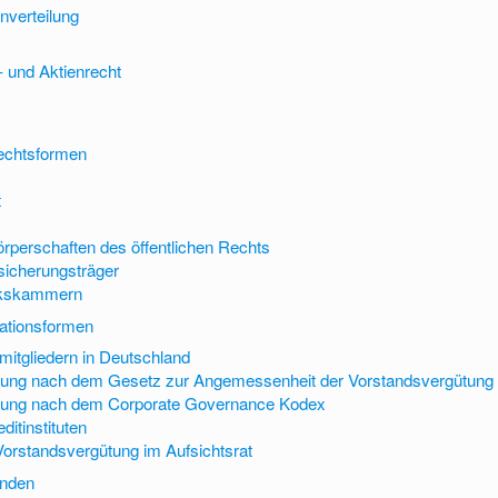
nverteilung
- und Aktienrecht
echtsformen
t
örperschaften des öffentlichen Rechts
sicherungsträger
kskammern
ationsformen
itgliedern in Deutschland
tung nach dem Gesetz zur Angemessenheit der Vorstandsvergütung
tung nach dem Corporate Governance Kodex
ditinstituten
Vorstandsvergütung im Aufsichtsrat
änden