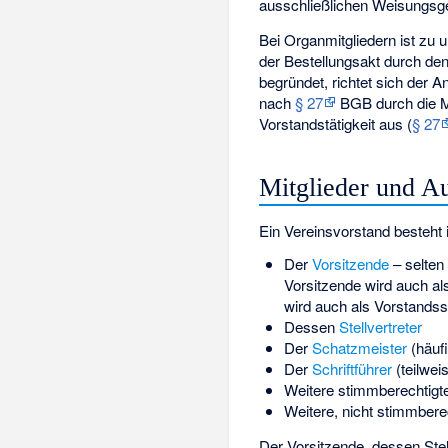
ausschließlichen Weisungsge
Bei Organmitgliedern ist zu
der Bestellungsakt durch den
begründet, richtet sich der A
nach
§ 27
BGB durch die Mi
Vorstandstätigkeit aus (
§ 27
Mitglieder und A
Ein Vereinsvorstand besteht 
Der
Vorsitzende
– selten
Vorsitzende wird auch al
wird auch als Vorstandss
Dessen
Stellvertreter
Der
Schatzmeister
(häuf
Der
Schriftführer
(teilwei
Weitere stimmberechtigte 
Weitere, nicht stimmberec
Der Vorsitzende, dessen Stel