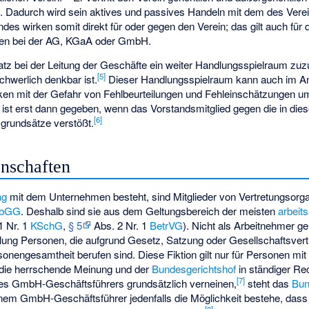
s. Dadurch wird sein aktives und passives Handeln mit dem des Vereins
es wirken somit direkt für oder gegen den Verein; das gilt auch für 
gen bei der AG, KGaA oder GmbH.
z bei der Leitung der Geschäfte ein weiter Handlungsspielraum zuzu
[
5
]
chwerlich denkbar ist.
Dieser Handlungsspielraum kann auch im A
iken mit der Gefahr von Fehlbeurteilungen und Fehleinschätzungen u
ist erst dann gegeben, wenn das Vorstandsmitglied gegen die in di
[
6
]
grundsätze verstößt.
nschaften
ag
mit dem Unternehmen besteht, sind Mitglieder von Vertretungsorg
rbGG
. Deshalb sind sie aus dem Geltungsbereich der meisten
arbeit
1 Nr. 1
KSchG
,
§ 5
Abs. 2 Nr. 1
BetrVG
). Nicht als Arbeitnehmer g
tellung Personen, die aufgrund Gesetz, Satzung oder Gesellschaftsvert
sonengesamtheit berufen sind. Diese Fiktion gilt nur für Personen mit
die herrschende Meinung und der
Bundesgerichtshof
in ständiger Re
[
7
]
nes GmbH-Geschäftsführers grundsätzlich verneinen,
steht das
Bun
nem GmbH-Geschäftsführer jedenfalls die Möglichkeit bestehe, dass