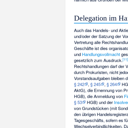
Delegation im Ha
Auch das Handels- und Aktie
und/oder der Satzung der Vo
Vertretung alle Rechtshan
Geschäfte ist dies organisa
und
Handlungsvollmacht
gesc
[
11
]
gesetzlich zum Ausdruck.
Rechtshandlungen darf der V
durch Prokuristen, nicht je
Vorstandsaufgaben bleiben d
§ 242
,
§ 245
,
§ 264
HG
AktG), die Ernennung von Pr
HGB), die Anmeldung von
F
§ 53
HGB) und der
Insolve
von Grundstücken (mit Sond
den übrigen Handelsregistera
Tagesgeschäfts, sofern es f
Wechselverbindlichkeiten, D