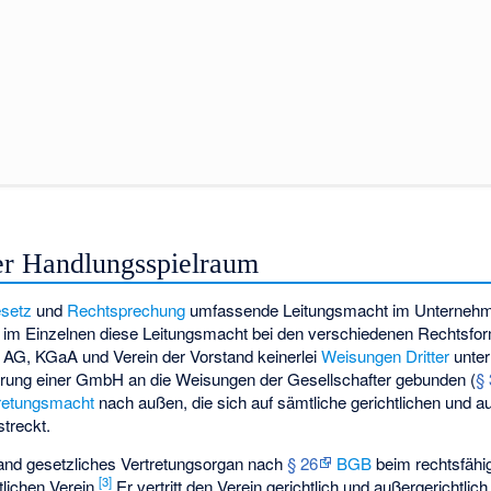
er Handlungsspielraum
setz
und
Rechtsprechung
umfassende Leitungsmacht im Unternehm
e im Einzelnen diese Leitungsmacht bei den verschiedenen Rechtsf
i AG, KGaA und Verein der Vorstand keinerlei
Weisungen
Dritter
unterl
hrung einer GmbH an die Weisungen der Gesellschafter gebunden (
§
retungsmacht
nach außen, die sich auf sämtliche gerichtlichen und au
treckt.
tand gesetzliches Vertretungsorgan nach
§ 26
BGB
beim rechtsfähi
[
3
]
tlichen Verein.
Er vertritt den Verein gerichtlich und außergerichtlich