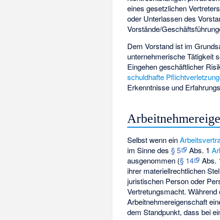
eines gesetzlichen Vertreter
oder Unterlassen des Vorstand
Vorstände/Geschäftsführun
Dem Vorstand ist im Grundsat
unternehmerische Tätigkeit s
Eingehen geschäftlicher Ris
schuldhafte
Pflichtverletzung
Erkenntnisse und Erfahrungs
Arbeitnehmereige
Selbst wenn ein
Arbeitsvertr
im Sinne des
§ 5
Abs. 1
A
ausgenommen (
§ 14
Abs. 
ihrer materiellrechtlichen S
juristischen Person oder Per
Vertretungsmacht. Während 
Arbeitnehmereigenschaft ei
dem Standpunkt, dass bei ei