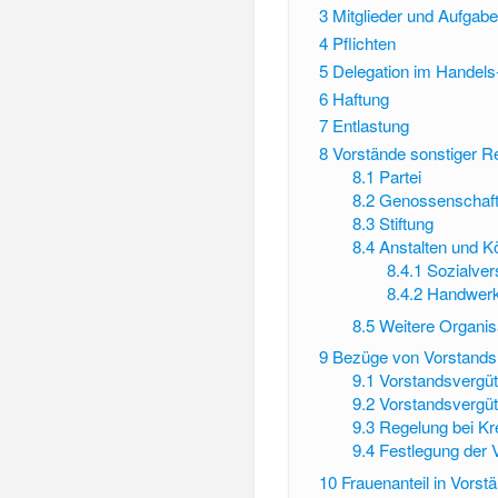
3
Mitglieder und Aufgabe
4
Pflichten
5
Delegation im Handels
6
Haftung
7
Entlastung
8
Vorstände sonstiger R
8.1
Partei
8.2
Genossenschaf
8.3
Stiftung
8.4
Anstalten und K
8.4.1
Sozialver
8.4.2
Handwer
8.5
Weitere Organis
9
Bezüge von Vorstandsm
9.1
Vorstandsvergü
9.2
Vorstandsvergü
9.3
Regelung bei Kre
9.4
Festlegung der 
10
Frauenanteil in Vorst