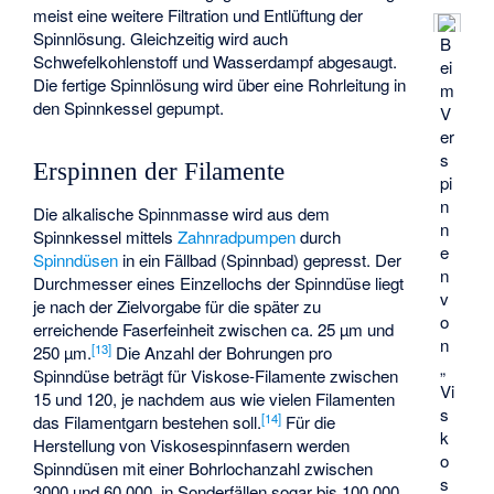
meist eine weitere Filtration und Entlüftung der
Spinnlösung. Gleichzeitig wird auch
B
Schwefelkohlenstoff und Wasserdampf abgesaugt.
ei
Die fertige Spinnlösung wird über eine Rohrleitung in
m
den Spinnkessel gepumpt.
V
er
s
Erspinnen der Filamente
pi
n
Die alkalische Spinnmasse wird aus dem
n
Spinnkessel mittels
Zahnradpumpen
durch
e
Spinndüsen
in ein Fällbad (Spinnbad) gepresst. Der
n
Durchmesser eines Einzellochs der Spinndüse liegt
v
je nach der Zielvorgabe für die später zu
o
erreichende
Faserfeinheit
zwischen ca. 25 µm und
n
[
13
]
250 µm.
Die Anzahl der Bohrungen pro
„
Spinndüse beträgt für Viskose-Filamente zwischen
Vi
15 und 120, je nachdem aus wie vielen Filamenten
s
[
14
]
das Filamentgarn bestehen soll.
Für die
k
Herstellung von Viskosespinnfasern werden
o
Spinndüsen mit einer Bohrlochanzahl zwischen
s
3000 und 60.000, in Sonderfällen sogar bis 100.000