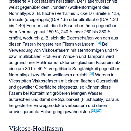
profilierte Viskosefasern herstellen. Der Faserquerschnitt
weist gegenüber dem „runden“ (wolkenförmigen) des
Normaltyps z. B. flache (Verhältnis Dicke D / Breite B 1:5),
trilobale (dreigelappte)(D/B 1:5) oder ultraflache (D/B 1:20
bis 1:40) Formen auf, die die Faseroberfläche gegenüber
dem Normaltyp auf 150 %, 240 % oder 260 bis 360 %
erhöht, wodurch z. B. sich die Eigenschaften von den aus
[
24
]
diesen Fasern hergestellten Filtern verändern.
Bei
Verwendung von Viskosefasern mit sternförmigen und tri-
bzw. multilobalen Profilen in Windeln und Tampons wird
aufgrund ihrer Hohlraumstruktur bei gleichem Fasereinsatz
eine um 30 bis 40 % vergrößerte Saugfähigkeit gegenüber
[
25
]
Normaltyp- bzw. Baumwollfasern erreicht.
Werden in
Vliesstoffen Viskosefasern mit einem flachen Querschnitt
und gewellter Oberfläche eingesetzt, so können diese
Fasern bei Kontakt mit größeren Mengen Wasser
aufbrechen und damit die Spülbarkeit (Flushability) daraus
hergestellter Einwegprodukte verbessern und deren
[
26
]
[
27
]
umweltgerechte Entsorgung gewährleisten.
Viskose-Hohlfasern