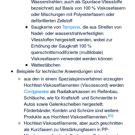
Wasserstrahlen; auch als Spunlace-Vliesstoffe
bezeichnet) auf Basis von 100 % Viskosefasern
oder Mischungen mit Polyesterfasern oder
defibrillierten Zellstoff
Saugkerne von
Tampons
, die aus Streifen von
Nadel- oder wasserstrahlverfestigten
Vliesstoffen hergestellt werden, wobei zur
Erhöhung der Saugkraft 100 %
querschnittsmodifizierte (multilobale)
Viskosefasern verwendet werden können
Wattestäbchen
Beispiele für technische Anwendungen sind:
aus den in einem Spezialspinnverfahren erzeugten
Hochfest-Viskosefilamenten (Viscosecord) werden
Cordgewebe
als Radialkarkassen im Reifenbau,
Schläuche, wie für Kraftstoff- und Schmieröle in
Autos sowie Gelenkscheiben hergestellt.
Förderbänder, Kordeln und Schnüre sind weitere
[
63
]
Produkte aus Hochfest-Viskosefilamenten.
Hochfest-Viskosefilamente, aber auch geschnitten
als Kurzfasern zu Verstärkungfasern in PP-