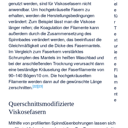
genutzt werden, sind für Viskosefasern nicht
el
anwendbar. Um hochgekräuselte Fasern zu
e
erhalten, werden die Herstellungsbedingungen
fü
verändert: Zum Beispiel lässt man die Viskose
r
länger reifen; die Koagulation der Filamente kann
T
außerdem durch die Zusammensetzung des
e
Spinnbades verändert werden, das beeinflusst die
xt
Gleichmäßigkeit und die Dicke des Fasermantels.
ur
Im Vergleich zum Faserkern verstärktes
ie
Schrumpfen des Mantels im heißen Waschbad und
rt
bei der anschließenden Trocknung verursacht dann
e
eine beständige Kräuselung der Faserfilamente von
Fi
90–140 Bögen/10 cm. Die hochgekräuselten
la
Filamente werden dann auf die gewünschte Länge
m
[
22
]
[
23
]
zerschnitten.
e
nt
e
Querschnittsmodifizierte
Viskosefasern
Mithilfe von profilierten Spinndüsenbohrungen lassen sich