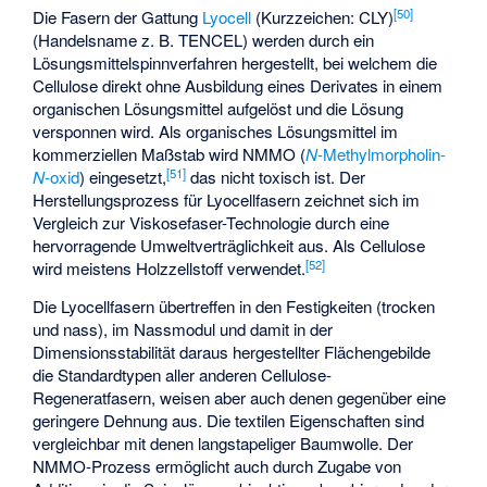
[
50
]
Die Fasern der Gattung
Lyocell
(Kurzzeichen: CLY)
(Handelsname z. B. TENCEL) werden durch ein
Lösungsmittelspinnverfahren hergestellt, bei welchem die
Cellulose direkt ohne Ausbildung eines Derivates in einem
organischen Lösungsmittel aufgelöst und die Lösung
versponnen wird. Als organisches Lösungsmittel im
kommerziellen Maßstab wird NMMO (
N
-Methylmorpholin-
[
51
]
N
-oxid
) eingesetzt,
das nicht toxisch ist. Der
Herstellungsprozess für Lyocellfasern zeichnet sich im
Vergleich zur Viskosefaser-Technologie durch eine
hervorragende Umweltverträglichkeit aus. Als Cellulose
[
52
]
wird meistens Holzzellstoff verwendet.
Die Lyocellfasern übertreffen in den Festigkeiten (trocken
und nass), im Nassmodul und damit in der
Dimensionsstabilität daraus hergestellter Flächengebilde
die Standardtypen aller anderen Cellulose-
Regeneratfasern, weisen aber auch denen gegenüber eine
geringere Dehnung aus. Die textilen Eigenschaften sind
vergleichbar mit denen langstapeliger Baumwolle. Der
NMMO-Prozess ermöglicht auch durch Zugabe von