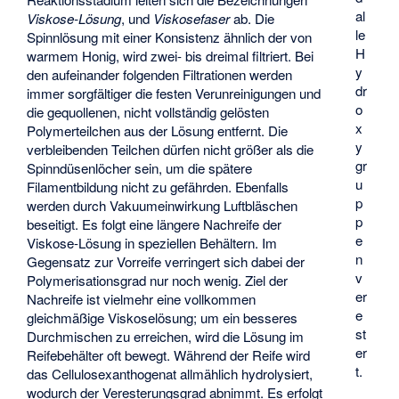
al
Viskose-Lösung
, und
Viskosefaser
ab. Die
le
Spinnlösung mit einer Konsistenz ähnlich der von
H
warmem Honig, wird zwei- bis dreimal filtriert. Bei
y
den aufeinander folgenden Filtrationen werden
dr
immer sorgfältiger die festen Verunreinigungen und
o
die gequollenen, nicht vollständig gelösten
x
Polymerteilchen aus der Lösung entfernt. Die
y
verbleibenden Teilchen dürfen nicht größer als die
gr
Spinndüsenlöcher sein, um die spätere
u
Filamentbildung nicht zu gefährden. Ebenfalls
p
werden durch Vakuumeinwirkung Luftbläschen
p
beseitigt. Es folgt eine längere Nachreife der
e
Viskose-Lösung in speziellen Behältern. Im
n
Gegensatz zur Vorreife verringert sich dabei der
v
Polymerisationsgrad nur noch wenig. Ziel der
er
Nachreife ist vielmehr eine vollkommen
e
gleichmäßige Viskoselösung; um ein besseres
st
Durchmischen zu erreichen, wird die Lösung im
er
Reifebehälter oft bewegt. Während der Reife wird
t.
das Cellulosexanthogenat allmählich hydrolysiert,
wodurch der Veresterungsgrad abnimmt. Es erfolgt