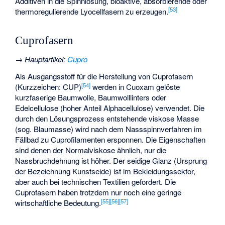
Additiven in die Spinnlösung, bioaktive, absorbierende oder
[
53
]
thermoregulierende Lyocellfasern zu erzeugen.
Cuprofasern
→
Hauptartikel
:
Cupro
Als Ausgangsstoff für die Herstellung von Cuprofasern
[
54
]
(Kurzzeichen: CUP)
werden in
Cuoxam
gelöste
kurzfaserige Baumwolle, Baumwolllinters oder
Edelcellulose (hoher Anteil Alphacellulose) verwendet. Die
durch den Lösungsprozess entstehende viskose Masse
(sog. Blaumasse) wird nach dem Nassspinnverfahren im
Fällbad zu Cuprofilamenten ersponnen. Die Eigenschaften
sind denen der Normalviskose ähnlich, nur die
Nassbruchdehnung ist höher. Der seidige Glanz (Ursprung
der Bezeichnung Kunstseide) ist im Bekleidungssektor,
aber auch bei technischen Textilien gefordert. Die
Cuprofasern haben trotzdem nur noch eine geringe
[
55
]
[
56
]
[
57
]
wirtschaftliche Bedeutung.