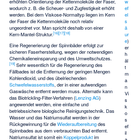
erhöhten Orientierung der Kettenmoleküle der Faser,
w
wodurch z. B. die Scheuer- und Zugfestigkeit erhöht
ef
werden. Bei dem Viskose-Normaltyp liegen im Kern
el
der Faser die Kettenmoleküle noch relativ
s
ungeordnet vor. Man spricht deshalb von einer
ä
[
16
]
[
17
]
[
18
]
Kern-Mantel-Struktur.
ur
e
)
Eine Regenerierung der Spinnbäder erfolgt zur
er
sicheren Faserherstellung, wegen der notwendigen
h
Chemikalieneinsparung und des Umweltschutzes.
äl
[
19
]
Sehr wesentlich für die Regenerierung des
t
Fällbades ist die Entfernung der geringen Mengen
m
Kohlendioxid, und des übelriechenden
a
Schwefelwasserstoffs
, der in einer aufwendigen
n
Gaswäsche entfernt werden muss. Alternativ kann
Vi
das
Biotrickling-Filter-Verfahren
(
Lenzing AG
)
s
angewendet werden, eine einfache und
k
betriebssichere biologische Reinigungstechnik. Das
o
Wasser und das Natriumsulfat werden in der
s
Rückgewinnung für die
Wiederaufbereitung
des
ef
Spinnbades aus dem verbrauchten Bad entfernt.
il
Natriumsulfat ist somit ein
Koppelprodukt
im
a