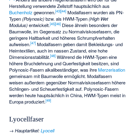
Herstellung verwendete Zellstoff hauptsächlich aus
[
43
]
[
44
]
Buchenholz
gewonnen.
Modalfasern wurden als PN-
Typen
(Polynosic)
bzw. als HWM-Typen
(High Wet
[
45
]
[
46
]
Modulus)
entwickelt.
Diese ähneln besonders der
Baumwolle, im Gegensatz zu Normalviskosefasern, die
geringere Haltbarkeit und höheres Schrumpfverhalten
[
47
]
aufweisen.
Modalfasern geben damit Bekleidungs- und
Heimtextilien, auch im nassen Zustand, eine hohe
[
48
]
Dimensionsstabilität.
Während die HWM-Typen eine
höhere Bruchdehnung und Querfestigkeit besitzen, sind
Polynosic-Fasern alkalibeständiger, was ihre
Merzerisation
gemeinsam mit Baumwolle ermöglicht. Modalfasern
weisen außerdem gegenüber Normalviskosefasern höhere
Schlingen- und Scheuerfestigkeit auf. Polynosic-Fasern
werden heute hauptsächlich in China, HWM-Typen meist in
[
49
]
Europa produziert.
Lyocellfaser
→
Hauptartikel
:
Lyocell