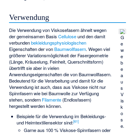
Verwendung
Die Verwendung von Viskosefasern ähnelt wegen
der gemeinsamen Basis
Cellulose
und den damit
G
verbunden
bekleidungsphysiologischen
e
Eigenschaften der von
Baumwollfasern
. Wegen viel
w
größerer Variationsmöglichkeit der Fasergeometrie
e
(Länge, Kräuselung, Feinheit, Querschnittsform)
b
übertrifft sie aber in vielen
e
Anwendungseigenschaften die von Baumwollfasern.
a
Bedeutend für die Verarbeitung und damit für die
u
Verwendung ist auch, dass aus Viskose nicht nur
s
Spinnfasern wie bei Baumwolle zur Verfügung
V
stehen, sondern
Filamente
(Endlosfasern)
is
hergestellt werden können.
k
o
Beispiele für die Verwendung im Bekleidungs-
s
[
61
]
und Heimtextiliensektor sind:
e.
Garne aus 100 % Viskose-Spinnfasern oder