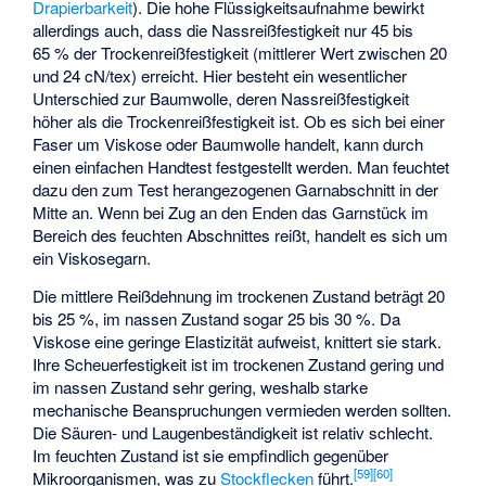
Drapierbarkeit
). Die hohe Flüssigkeitsaufnahme bewirkt
allerdings auch, dass die Nassreißfestigkeit nur 45 bis
65 % der Trockenreißfestigkeit (mittlerer Wert zwischen 20
und 24 cN/tex) erreicht. Hier besteht ein wesentlicher
Unterschied zur Baumwolle, deren Nassreißfestigkeit
höher als die Trockenreißfestigkeit ist. Ob es sich bei einer
Faser um Viskose oder Baumwolle handelt, kann durch
einen einfachen Handtest festgestellt werden. Man feuchtet
dazu den zum Test herangezogenen Garnabschnitt in der
Mitte an. Wenn bei Zug an den Enden das Garnstück im
Bereich des feuchten Abschnittes reißt, handelt es sich um
ein Viskosegarn.
Die mittlere Reißdehnung im trockenen Zustand beträgt 20
bis 25 %, im nassen Zustand sogar 25 bis 30 %. Da
Viskose eine geringe Elastizität aufweist, knittert sie stark.
Ihre Scheuerfestigkeit ist im trockenen Zustand gering und
im nassen Zustand sehr gering, weshalb starke
mechanische Beanspruchungen vermieden werden sollten.
Die Säuren- und Laugenbeständigkeit ist relativ schlecht.
Im feuchten Zustand ist sie empfindlich gegenüber
[
59
]
[
60
]
Mikroorganismen, was zu
Stockflecken
führt.