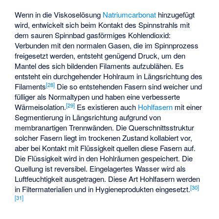
Wenn in die Viskoselösung
Natriumcarbonat
hinzugefügt
wird, entwickelt sich beim Kontakt des Spinnstrahls mit
dem sauren Spinnbad gasförmiges Kohlendioxid:
Verbunden mit den normalen Gasen, die im Spinnprozess
freigesetzt werden, entsteht genügend Druck, um den
Mantel des sich bildenden Filaments aufzublähen. Es
entsteht ein durchgehender Hohlraum in Längsrichtung des
[
28
]
Filaments
Die so entstehenden Fasern sind weicher und
fülliger als Normaltypen und haben eine verbesserte
[
29
]
Wärmeisolation.
Es existieren auch
Hohlfasern
mit einer
Segmentierung in Längsrichtung aufgrund von
membranartigen Trennwänden. Die Querschnittsstruktur
solcher Fasern liegt im trockenen Zustand kollabiert vor,
aber bei Kontakt mit Flüssigkeit quellen diese Fasern auf.
Die Flüssigkeit wird in den Hohlräumen gespeichert. Die
Quellung ist reversibel. Eingelagertes Wasser wird als
Luftfeuchtigkeit ausgetragen. Diese Art Hohlfasern werden
[
30
]
in Filtermaterialien und in Hygieneprodukten eingesetzt.
[
31
]