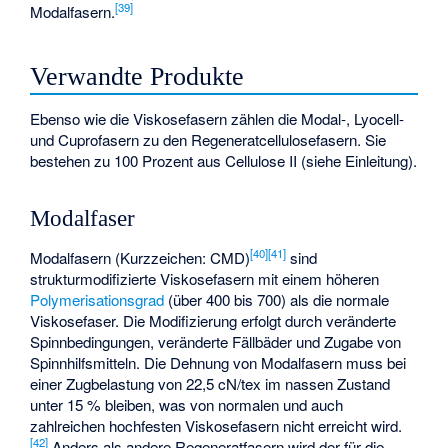
[
39
]
Modalfasern.
Verwandte Produkte
Ebenso wie die Viskosefasern zählen die Modal-, Lyocell-
und Cuprofasern zu den Regeneratcellulosefasern. Sie
bestehen zu 100 Prozent aus Cellulose II (siehe Einleitung).
Modalfaser
[
40
]
[
41
]
Modalfasern (Kurzzeichen: CMD)
sind
strukturmodifizierte Viskosefasern mit einem höheren
Polymerisationsgrad
(über 400 bis 700) als die normale
Viskosefaser. Die Modifizierung erfolgt durch veränderte
Spinnbedingungen, veränderte Fällbäder und Zugabe von
Spinnhilfsmitteln. Die Dehnung von Modalfasern muss bei
einer Zugbelastung von 22,5 cN/tex im nassen Zustand
unter 15 % bleiben, was von normalen und auch
zahlreichen hochfesten Viskosefasern nicht erreicht wird.
[
42
]
Anders als andere Regeneratfasern wird der für die