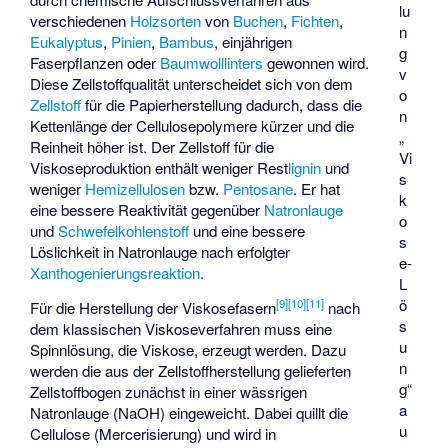
lu
verschiedenen
Holzsorten
von
Buchen
,
Fichten
,
n
Eukalyptus
,
Pinien
,
Bambus
, einjährigen
g
Faserpflanzen oder
Baumwolllinters
gewonnen wird.
v
Diese Zellstoffqualität unterscheidet sich von dem
o
Zellstoff
für die Papierherstellung dadurch, dass die
n
Kettenlänge der Cellulosepolymere kürzer und die
„
Reinheit höher ist. Der Zellstoff für die
Vi
Viskoseproduktion enthält weniger Rest
lignin
und
s
weniger
Hemizellulosen
bzw.
Pentosane
. Er hat
k
eine bessere Reaktivität gegenüber
Natronlauge
o
und
Schwefelkohlenstoff
und eine bessere
s
Löslichkeit in Natronlauge nach erfolgter
e-
Xanthogenierungsreaktion
.
L
ö
[
9
]
[
10
]
[
11
]
Für die Herstellung der Viskosefasern
nach
s
dem klassischen Viskoseverfahren muss eine
u
Spinnlösung, die Viskose, erzeugt werden. Dazu
n
werden die aus der Zellstoffherstellung gelieferten
g“
Zellstoffbogen zunächst in einer wässrigen
a
Natronlauge (NaOH) eingeweicht. Dabei quillt die
u
Cellulose (
Mercerisierung
) und wird in