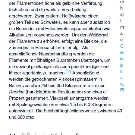
er
der Filamentoberfläche als gelbliche Verfärbung
h
festsetzen und die weitere Verarbeitung
äl
erschweren. Zwar entfernt Heißwäsche einen
t
großen Teil des Schwefels, es kann aber zusätzlich
m
ein Behandeln mit Entschwefelungschemikalien wie
a
Alkalisalzen notwendig werden. Um den Weißgrad
n
der Filamente zu erhöhen, erfolgt eine Bleiche, die
C
zumindest in Europa chlorfrei erfolgt. Als
el
abschließende Nassbehandlung werden die
lo
Filamente mit ölhaltigen Substanzen überzogen, um
p
sie sowohl gleitfähiger als auch geschmeidiger und
h
[
20
]
länger lagerfähig zu machen.
Anschließend
a
werden die getrockneten Viskosespinnfasern in
n
.
Ballen von etwa 250 bis 350 Kilogramm mit einer
[
8
]
Reprise
(handelsübliche Restfeuchte) von etwa elf
Prozent gesammelt. Viskosefilamentgarne werden
mit Spulengewichten von etwa 1,5 bis 6,0 Kilogramm
aufgewickelt. Die Feinheit liegt üblicherweise zwischen 40
und 660
dtex
.