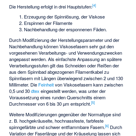
[
4
]
Die Herstellung erfolgt in drei Hauptstufen:
Erzeugung der Spinnlösung, der Viskose
Erspinnen der Filamente
Nachbehandlung der ersponnenen Fäden.
Durch Modifizierung der Herstellungsparameter und der
Nachbehandlung können Viskosefasern sehr gut den
vorgesehenen Verarbeitungs- und Verwendungszwecken
angepasst werden. Als einfachste Anpassung an spätere
Verarbeitungsstufen gilt das Schneiden oder Reißen der
aus dem Spinnbad abgezogenen Filamentkabel zu
Spinnfasern mit Längen überwiegend zwischen 2 und 130
Millimeter. Die
Feinheit
von Viskosefasern kann zwischen
0,5 und 30
dtex
eingestellt werden, was unter der
Voraussetzung eines runden Querschnitts einem
[
5
]
Durchmesser von 6 bis 30 µm entspricht.
Weitere Modifizierungen gegenüber der Normaltype sind
z. B. hochgekräuselte, hochnassfeste, farbfeste
[
6
]
spinngefärbte und schwer entflammbare Fasern.
Durch
Variation der Faserlänge und der Kräuselung lassen sich