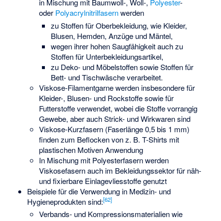
in Mischung mit Baumwoll-, Woll-,
Polyester
-
oder
Polyacrylnitrilfasern
werden
zu Stoffen für Oberbekleidung, wie Kleider,
Blusen, Hemden, Anzüge und Mäntel,
wegen ihrer hohen Saugfähigkeit auch zu
Stoffen für Unterbekleidungsartikel,
zu Deko- und Möbelstoffen sowie Stoffen für
Bett- und Tischwäsche verarbeitet.
Viskose-Filamentgarne werden insbesondere für
Kleider-, Blusen- und Rockstoffe sowie für
Futterstoffe verwendet, wobei die Stoffe vorrangig
Gewebe, aber auch Strick- und Wirkwaren sind
Viskose-Kurzfasern (Faserlänge 0,5 bis 1 mm)
finden zum
Beflocken
von z. B. T-Shirts mit
plastischen Motiven Anwendung
In Mischung mit Polyesterfasern werden
Viskosefasern auch im Bekleidungssektor für näh-
und fixierbare Einlagevliesstoffe genutzt
Beispiele für die Verwendung in Medizin- und
[
62
]
Hygieneprodukten sind:
Verbands- und Kompressionsmaterialien wie