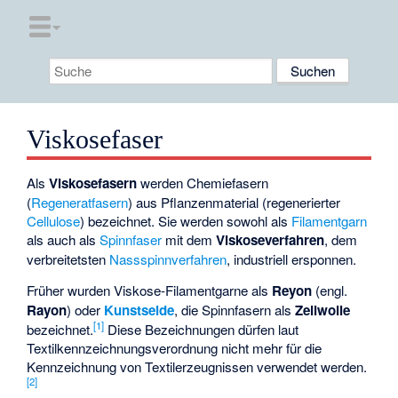
Viskosefaser
Als
Viskosefasern
werden Chemiefasern
(
Regeneratfasern
) aus Pflanzenmaterial (regenerierter
Cellulose
) bezeichnet. Sie werden sowohl als
Filamentgarn
als auch als
Spinnfaser
mit dem
Viskoseverfahren
, dem
verbreitetsten
Nassspinnverfahren
, industriell ersponnen.
Früher wurden Viskose-Filamentgarne als
Reyon
(engl.
Rayon
) oder
Kunstseide
, die Spinnfasern als
Zellwolle
[
1
]
bezeichnet.
Diese Bezeichnungen dürfen laut
Textilkennzeichnungsverordnung nicht mehr für die
Kennzeichnung von Textilerzeugnissen verwendet werden.
[
2
]