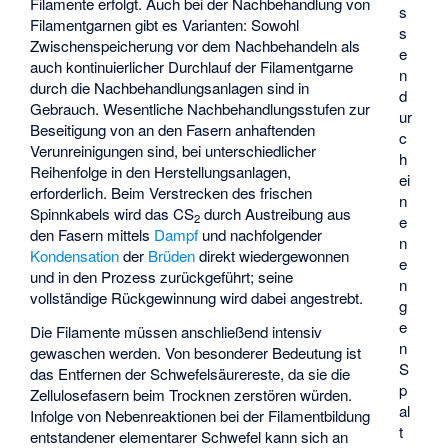
Filamente erfolgt. Auch bei der Nachbehandlung von
s
Filamentgarnen gibt es Varianten: Sowohl
s
Zwischenspeicherung vor dem Nachbehandeln als
e
auch kontinuierlicher Durchlauf der Filamentgarne
n
durch die Nachbehandlungsanlagen sind in
d
Gebrauch. Wesentliche Nachbehandlungsstufen zur
ur
Beseitigung von an den Fasern anhaftenden
c
Verunreinigungen sind, bei unterschiedlicher
h
Reihenfolge in den Herstellungsanlagen,
ei
erforderlich. Beim Verstrecken des frischen
n
Spinnkabels wird das CS
durch Austreibung aus
2
e
den Fasern mittels
Dampf
und nachfolgender
n
Kondensation
der
Brüden
direkt wiedergewonnen
e
und in den Prozess zurückgeführt; seine
n
vollständige Rückgewinnung wird dabei angestrebt.
g
e
Die Filamente müssen anschließend intensiv
n
gewaschen werden. Von besonderer Bedeutung ist
S
das Entfernen der Schwefelsäurereste, da sie die
p
Zellulosefasern beim Trocknen zerstören würden.
al
Infolge von Nebenreaktionen bei der Filamentbildung
t
entstandener elementarer Schwefel kann sich an