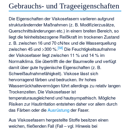
Gebrauchs- und Trageeigenschaften
Die Eigenschaften der Viskosefasern variieren aufgrund
strukturändernder Maßnahmen (z. B. Modifizierzusätze,
Querschnittsänderungen etc.) in einem breiten Bereich, so
liegt die feinheitsbezogene Reißkraft im trockenen Zustand
z. B. zwischen 16 und 70 cN/tex und die Wasserquellung
[
58
]
zwischen 45 und >300 %.
Die Feuchtigkeitsaufnahme
der Viskosefaser liegt zwischen 11 % und 14 % im
Normalklima. Sie übertrifft die der Baumwolle und verfügt
damit über gute hygienische Eigenschaften (z. B.
Schweißaufnahmefähigkeit). Viskose lässt sich
hervorragend färben und bedrucken. Ihr hohes
Wasserrückhaltevermögen führt allerdings zu relativ langen
Trockenzeiten. Die Viskosefaser ist
temperaturausgleichend und hautsympathisch. Mögliche
Risiken zur Hautirritation entstehen daher vor allem durch
das Färben oder die
Ausrüstung
der Faser.
Aus Viskosefasern hergestellte Stoffe besitzen einen
weichen, fließenden Fall (Fall – vgl. Hinweis bei