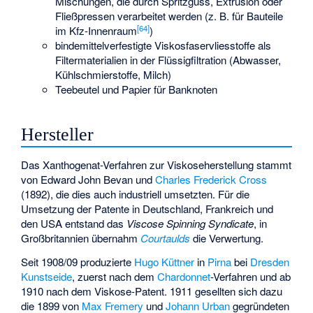
Mischungen, die durch Spritzguss, Extrusion oder
Fließpressen verarbeitet werden (z. B. für Bauteile
[
64
]
im Kfz-Innenraum
)
bindemittelverfestigte Viskosfaservliesstoffe als
Filtermaterialien in der Flüssigfiltration (Abwasser,
Kühlschmierstoffe, Milch)
Teebeutel und Papier für Banknoten
Hersteller
Das Xanthogenat-Verfahren zur Viskoseherstellung stammt
von
Edward John Bevan
und
Charles Frederick Cross
(1892), die dies auch industriell umsetzten. Für die
Umsetzung der Patente in Deutschland, Frankreich und
den USA entstand das
Viscose Spinning Syndicate
, in
Großbritannien übernahm
Courtaulds
die Verwertung.
Seit 1908/09 produzierte
Hugo Küttner
in
Pirna
bei
Dresden
Kunstseide
, zuerst nach dem
Chardonnet
-Verfahren und ab
1910 nach dem Viskose-Patent. 1911 gesellten sich dazu
die 1899 von
Max Fremery
und
Johann Urban
gegründeten