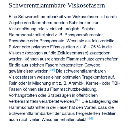
Schwerentflammbare Viskosefasern
Eine Schwerentflammbarkeit von Viskosefasern ist durch
Zugabe von flammhemmenden Substanzen zur
Viskoselösung relativ einfach möglich. Solche
Flammschutzmittel sind z. B. Phosphorsäureester,
Phosphate oder Phosphonate. Wenn sie als fein zerteilte
Pulver oder polymere Flüssigkeiten zu 18 – 25 % in die
Viskose (bezogen auf die Zellulosemasse) zugegeben
werden, können ausreichende Flammschutzeigenschaften
für die aus solchen Fasern hergestellten Gewebe
[
32
]
gewährleistet werden.
Die schwerentflammbaren
Viskosefasern weisen einen optimalen Tragekomfort auf.
Rein oder in Mischung mit z, B. Aramid-, Kermel- oder PBI-
Fasern können sie zu Flammschutzbekleidung,
Vorhangstoffen oder Sitzbezügen in öffentlichen
[
33
]
Verkehrsmitteln verarbeitet werden.
Die Einlagerung der
Flammschutzmittel in der Faser hat den Vorteil, dass die
Schwerentflammbarkeit der daraus hergestellten Textilien
[
34
]
auch nach vielen Wäschen erhalten bleibt.