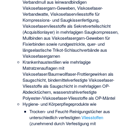
Verbandmull aus leinwandbindigen
Viskosefasergarn-Geweben, Viskosefaser-
Verbandwatte, Viskosefaservliesstoffe für
Kompressions- und Saugkissenfertigung,
Viskosefaservliesstoffe als Sekretverteilschicht
(Acquisitionlayer) in mehrlagigen Saugkompressen,
Mullbinden aus Viskosefasergarn-Geweben für
Fixierbinden sowie rundgestrickte, quer- und
längselastische Trikot-Schlauchverbände aus
Viskosefasergarnen
Krankenhaustextilien wie mehrlagige
Matratzenauflagen mit
Viskosefaser/Baumwollfaser-Frottiergewirken als
Saugschicht, bindemittelverfestigte Viskosefaser-
Vliesstoffe als Saugschicht in mehrlagigen OP-
Abdecktüchern, wasserstrahlverfestigte
Polyester-/Viskosefaser-Vliesstoffe als OP-Mäntel
Hygiene- und Körperpflegeprodukte wie
Trocken- und Feucht-Reinigungstücher aus
unterschiedlich verfestigten
Vliesstoffen
(zunehmend durch Verfestigung mit