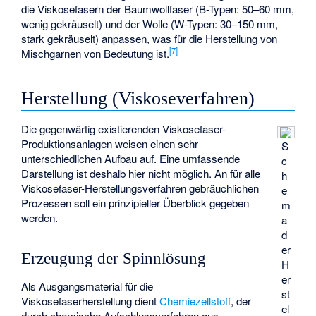
die Viskosefasern der Baumwollfaser (B-Typen: 50–60 mm,
wenig gekräuselt) und der Wolle (W-Typen: 30–150 mm,
stark gekräuselt) anpassen, was für die Herstellung von
[
7
]
Mischgarnen von Bedeutung ist.
Herstellung (Viskoseverfahren)
Die gegenwärtig existierenden Viskosefaser-
Produktionsanlagen weisen einen sehr
S
unterschiedlichen Aufbau auf. Eine umfassende
c
Darstellung ist deshalb hier nicht möglich. An für alle
h
Viskosefaser-Herstellungsverfahren gebräuchlichen
e
Prozessen soll ein prinzipieller Überblick gegeben
m
werden.
a
d
er
Erzeugung der Spinnlösung
H
er
Als Ausgangsmaterial für die
st
Viskosefaserherstellung dient
Chemiezellstoff
, der
el
durch chemische Aufschlussverfahren aus