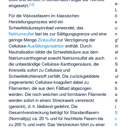
e-
[
15
]
eingesetzt.
L
Für die Viskosefasern im klassischen
ö
Herstellungsprozess wird ein
s
Schwefelsäurespinnbad verwendet, das
u
Natriumsulfat
fast bis zur Sättigungsgrenze und eine
n
geringe Menge
Zinksulfat
zur Verzögerung der
g“
Cellulose-
Ausfällungsreaktion
enthält. Durch
in
Neutralisation bildet die Schwefelsäure aus dem
ei
Natriumxanthogenat sowohl Natriumsulfat als auch
n
die unbeständige Cellulose-Xanthogensäure, die
S
ihrerseits sofort zu Cellulose und
ä
Schwefelkohlenstoff zerfällt. Die zurückgebildete
ur
(regenerierte) Cellulose koaguliert dabei zu
e
Filamenten, die aus dem Fällbad abgezogen
b
werden. Die noch weichen und formbaren Filamente
a
werden sofort in einem Streckwerk verstreckt
d
(gereckt), d. h. bleibend gedehnt. Die
(
Gesamtverstreckung beträgt für Standardfasern
S
(Normaltyp) ca. 20 % und für hochfeste Fasern bis
c
zu 200 % und mehr. Das Verstrecken führt zu einer
h