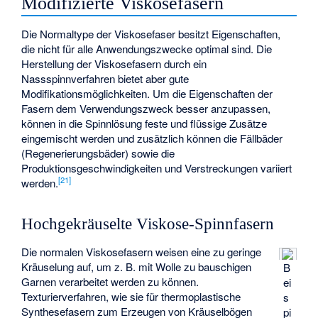
Modifizierte Viskosefasern
Die Normaltype der Viskosefaser besitzt Eigenschaften,
die nicht für alle Anwendungszwecke optimal sind. Die
Herstellung der Viskosefasern durch ein
Nassspinnverfahren bietet aber gute
Modifikationsmöglichkeiten. Um die Eigenschaften der
Fasern dem Verwendungszweck besser anzupassen,
können in die Spinnlösung feste und flüssige Zusätze
eingemischt werden und zusätzlich können die Fällbäder
(Regenerierungsbäder) sowie die
Produktionsgeschwindigkeiten und Verstreckungen variiert
[
21
]
werden.
Hochgekräuselte Viskose-Spinnfasern
Die normalen Viskosefasern weisen eine zu geringe
Kräuselung auf, um z. B. mit Wolle zu bauschigen
B
Garnen verarbeitet werden zu können.
ei
Texturierverfahren, wie sie für thermoplastische
s
Synthesefasern zum Erzeugen von Kräuselbögen
pi