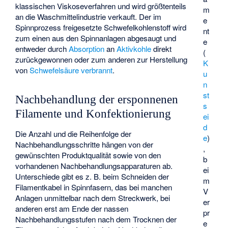
klassischen Viskoseverfahren und wird größtenteils
m
an die Waschmittelindustrie verkauft. Der im
e
Spinnprozess freigesetzte Schwefelkohlenstoff wird
nt
zum einen aus den Spinnanlagen abgesaugt und
e
entweder durch
Absorption
an
Aktivkohle
direkt
(
zurückgewonnen oder zum anderen zur Herstellung
K
von
Schwefelsäure
verbrannt
.
u
n
st
Nachbehandlung der ersponnenen
s
Filamente und Konfektionierung
ei
d
Die Anzahl und die Reihenfolge der
e
)
Nachbehandlungsschritte hängen von der
,
gewünschten Produktqualität sowie von den
b
vorhandenen Nachbehandlungsapparaturen ab.
ei
Unterschiede gibt es z. B. beim Schneiden der
m
Filamentkabel in Spinnfasern, das bei manchen
V
Anlagen unmittelbar nach dem Streckwerk, bei
er
anderen erst am Ende der nassen
pr
Nachbehandlungsstufen nach dem Trocknen der
e