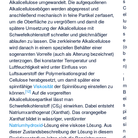
s
Alkalicellulose umgewandelt. Die aufgequollenen
C
Alkalicellulosebögen werden abgepresst und
el
anschließend mechanisch in feine Partikel zerfasert,
lu
um die Oberfläche zu vergrößern und damit die
lo
spätere Umsetzung der Alkalicellulose mit
s
Schwefelkohlenstoff schneller und gleichmäßiger
e
ablaufen zu lassen. Die zerkleinerte Alkalicellulose
(o
wird danach in einem speziellen Behälter einer
b
sogenannten Vorreife (auch als Alterung bezeichnet)
e
unterzogen. Bei konstanter Temperatur und
n)
Luftfeuchtigkeit wird unter Einfluss von
.
Luftsauerstoff der Polymerisationsgrad der
I
Cellulose herabgesetzt, um damit später eine
m
spinnfähige
Viskosität
der Spinnlösung einstellen zu
B
[
12
]
können.
Auf die vorgereiften
ei
Alkalicellulosepartikel lässt man
s
Schwefelkohlenstoff (CS
) einwirken. Dabei entsteht
2
pi
Natriumxanthogenat (
Xanthat
). Das orangegelbe
el
Xanthat
bildet in wässriger, verdünnter
si
Natriumhydroxid
-Lösung eine viskose Lösung. Aus
n
dieser Zustandsbeschreibung der Lösung in diesem
d
Reaktionsstadium leiten sich die Bezeichnungen