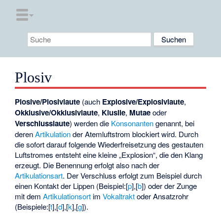
Plosiv
Plosive/Plosivlaute
(auch
Explosive/Explosivlaute
,
Okklusive/Okklusivlaute
,
Klusile
,
Mutae
oder
Verschlusslaute
) werden die
Konsonanten
genannt, bei
deren
Artikulation
der Atemluftstrom blockiert wird. Durch
die sofort darauf folgende Wiederfreisetzung des gestauten
Luftstromes entsteht eine kleine „Explosion“, die den Klang
erzeugt. Die Benennung erfolgt also nach der
Artikulationsart
. Der Verschluss erfolgt zum Beispiel durch
einen Kontakt der Lippen (Beispiel:
​[⁠
p
⁠]​
,
​[⁠
b
⁠]​
) oder der Zunge
mit dem
Artikulationsort
im
Vokaltrakt
oder Ansatzrohr
(Beispiele:
​[⁠
t
⁠]​
,
​[⁠
d
⁠]​
,
​[⁠
k
⁠]​
,
​[⁠
g
⁠]​
).