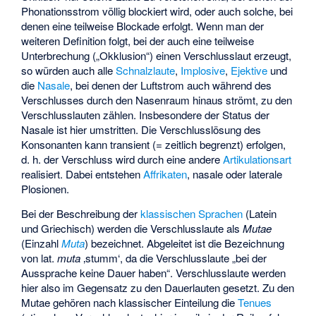
Phonationsstrom völlig blockiert wird, oder auch solche, bei
denen eine teilweise Blockade erfolgt. Wenn man der
weiteren Definition folgt, bei der auch eine teilweise
Unterbrechung („Okklusion“) einen Verschlusslaut erzeugt,
so würden auch alle
Schnalzlaute
,
Implosive
,
Ejektive
und
die
Nasale
, bei denen der Luftstrom auch während des
Verschlusses durch den Nasenraum hinaus strömt, zu den
Verschlusslauten zählen. Insbesondere der Status der
Nasale ist hier umstritten. Die Verschlusslösung des
Konsonanten kann transient (= zeitlich begrenzt) erfolgen,
d. h. der Verschluss wird durch eine andere
Artikulationsart
realisiert. Dabei entstehen
Affrikaten
, nasale oder laterale
Plosionen.
Bei der Beschreibung der
klassischen Sprachen
(Latein
und Griechisch) werden die Verschlusslaute als
Mutae
(Einzahl
Muta
) bezeichnet. Abgeleitet ist die Bezeichnung
von lat.
muta
‚stumm‘
, da die Verschlusslaute „bei der
Aussprache keine Dauer haben“. Verschlusslaute werden
hier also im Gegensatz zu den
Dauerlauten
gesetzt. Zu den
Mutae gehören nach klassischer Einteilung die
Tenues