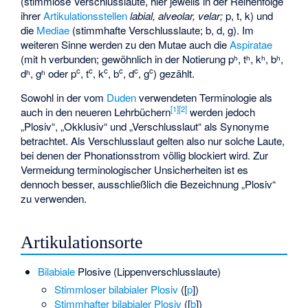
(stimmlose Verschlusslaute, hier jeweils in der Reihenfolge
ihrer
Artikulationsstellen
labial,
alveolar,
velar;
p, t, k) und
die
Mediae
(stimmhafte Verschlusslaute; b, d, g). Im
weiteren Sinne werden zu den Mutae auch die
Aspiratae
(mit h verbunden; gewöhnlich in der Notierung pʰ, tʰ, kʰ, bʰ,
c
c
c
c
c
c
dʰ, gʰ oder p
, t
, k
, b
, d
, g
) gezählt.
Sowohl in der vom
Duden
verwendeten Terminologie als
[
1
]
[
2
]
auch in den neueren Lehrbüchern
werden jedoch
„Plosiv“, „Okklusiv“ und „Verschlusslaut“ als Synonyme
betrachtet. Als Verschlusslaut gelten also nur solche Laute,
bei denen der Phonationsstrom völlig blockiert wird. Zur
Vermeidung terminologischer Unsicherheiten ist es
dennoch besser, ausschließlich die Bezeichnung „Plosiv“
zu verwenden.
Artikulationsorte
Bilabiale
Plosive (Lippenverschlusslaute)
Stimmloser bilabialer Plosiv
(
​[⁠
p
⁠]​
)
Stimmhafter bilabialer Plosiv
(
​[⁠
b
⁠]​
)