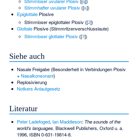
Stimmloser uvularer Plosiv
(
​[⁠
q
⁠]​
)
Stimmhafter uvularer Plosiv
(
​[⁠
ɢ
⁠]​
)
Epiglottale
Plosive
Stimmloser epiglottaler Plosiv
(
​[⁠
ʡ
⁠]​
)
Glottale
Plosive (Stimmritzenverschlusslaute)
Stimmloser glottaler Plosiv
(
​[⁠
ʔ
⁠]​
)
Siehe auch
Nasale Freigabe
(Besonderheit in Verbindungen Plosiv
+
Nasalkonsonant
)
Replosivierung
Notkers Anlautgesetz
Literatur
Peter Ladefoged
,
Ian Maddieson
:
The sounds of the
world’s languages.
Blackwell Publishers, Oxford u. a.
1996,
ISBN 0-631-19814-8
.