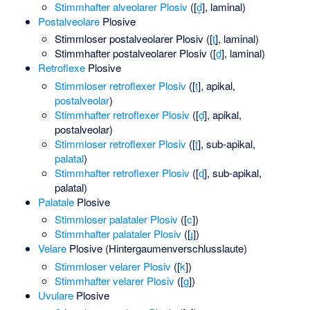
Stimmhafter alveolarer Plosiv
(
​[⁠
d̻
⁠]​
, laminal)
Postalveolare
Plosive
Stimmloser postalveolarer Plosiv
(
​[⁠
t̠
⁠]​
, laminal)
Stimmhafter postalveolarer Plosiv
(
​[⁠
d̠
⁠]​
, laminal)
Retroflexe
Plosive
Stimmloser retroflexer Plosiv
(
​[⁠
ṭ
⁠]​
, apikal,
postalveolar
)
Stimmhafter retroflexer Plosiv
(
​[⁠
ḍ
⁠]​
, apikal,
postalveolar)
Stimmloser retroflexer Plosiv
(
​[⁠
ʈ
⁠]​
,
sub-apikal
,
palatal
)
Stimmhafter retroflexer Plosiv
(
​[⁠
ɖ
⁠]​
, sub-apikal,
palatal)
Palatale
Plosive
Stimmloser palataler Plosiv
(
​[⁠
c
⁠]​
)
Stimmhafter palataler Plosiv
(
​[⁠
ɟ
⁠]​
)
Velare
Plosive (Hintergaumenverschlusslaute)
Stimmloser velarer Plosiv
(
​[⁠
k
⁠]​
)
Stimmhafter velarer Plosiv
(
​[⁠
g
⁠]​
)
Uvulare
Plosive