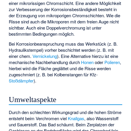
einer mikrorissigen Chromschicht. Eine andere Möglichkeit
zur Verbesserung der Korrosionsbeständigkeit besteht in
der Erzeugung von mikroporigen Chromschichten. Wie die
Risse sind auch die Mikroporen mit dem freien Auge nicht
sichtbar. Auch eine Doppelverchromung ist unter
bestimmten Bedingungen möglich.
Bei Korrosionbeanspruchung muss das Werkstück (z. B.
Hydraulikstempel) vorher beschichtet werden (z. B. mit
einer chem.
Vernickelung
). Eine Alternative hierzu ist eine
mechanische Nachbehandlung durch
Honen
oder
Polieren
,
hierbei wird die Fläche geglättet und die Risse werden
zugeschmiert (z. B. bei Kolbenstangen für Kfz-
Stoßdämpfer
).
Umweltaspekte
Durch den schlechten Wirkungsgrad und die hohen Ströme
entsteht beim Verchromen viel
Knallgas
, also Wasserstoff
und Sauerstoff. Das Bad schäumt. Beim Zerplatzen der
Gasblasen an der Badoberfläche wird das Chrombad fein