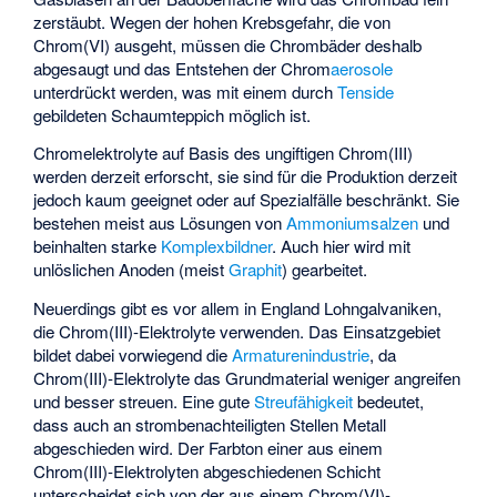
zerstäubt. Wegen der hohen Krebsgefahr, die von
Chrom(VI) ausgeht, müssen die Chrombäder deshalb
abgesaugt und das Entstehen der Chrom
aerosole
unterdrückt werden, was mit einem durch
Tenside
gebildeten Schaumteppich möglich ist.
Chromelektrolyte auf Basis des ungiftigen Chrom(III)
werden derzeit erforscht, sie sind für die Produktion derzeit
jedoch kaum geeignet oder auf Spezialfälle beschränkt. Sie
bestehen meist aus Lösungen von
Ammoniumsalzen
und
beinhalten starke
Komplexbildner
. Auch hier wird mit
unlöslichen Anoden (meist
Graphit
) gearbeitet.
Neuerdings gibt es vor allem in England Lohngalvaniken,
die Chrom(III)-Elektrolyte verwenden. Das Einsatzgebiet
bildet dabei vorwiegend die
Armaturenindustrie
, da
Chrom(III)-Elektrolyte das Grundmaterial weniger angreifen
und besser streuen. Eine gute
Streufähigkeit
bedeutet,
dass auch an strombenachteiligten Stellen Metall
abgeschieden wird. Der Farbton einer aus einem
Chrom(III)-Elektrolyten abgeschiedenen Schicht
unterscheidet sich von der aus einem Chrom(VI)-