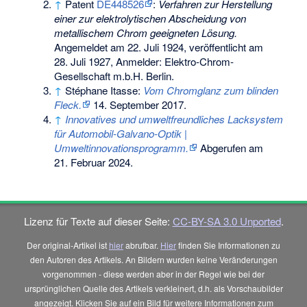
↑
Patent
DE448526
:
Verfahren zur Herstellung
einer zur elektrolytischen Abscheidung von
metallischem Chrom geeigneten Lösung.
Angemeldet am
22. Juli 1924
, veröffentlicht am
28. Juli 1927
, Anmelder: Elektro-Chrom-
Gesellschaft m.b.H. Berlin.
↑
Stéphane Itasse:
Vom Chromglanz zum blinden
Fleck.
14. September 2017
.
↑
Innovatives und umweltfreundliches Lacksystem
für Automobil-Galvano-Optik |
Umweltinnovationsprogramm.
Abgerufen am
21. Februar 2024
.
Lizenz für Texte auf dieser Seite:
CC-BY-SA 3.0 Unported
.
Der original-Artikel ist
hier
abrufbar.
Hier
finden Sie Informationen zu
den Autoren des Artikels. An Bildern wurden keine Veränderungen
vorgenommen - diese werden aber in der Regel wie bei der
ursprünglichen Quelle des Artikels verkleinert, d.h. als Vorschaubilder
angezeigt. Klicken Sie auf ein Bild für weitere Informationen zum