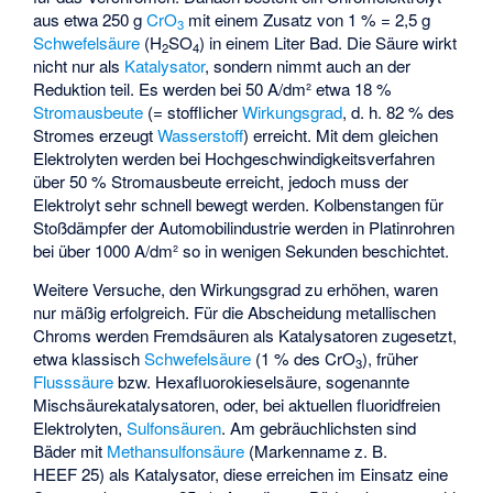
aus etwa 250 g
CrO
mit einem Zusatz von 1 % = 2,5 g
3
Schwefelsäure
(H
SO
) in einem Liter Bad. Die Säure wirkt
2
4
nicht nur als
Katalysator
, sondern nimmt auch an der
Reduktion teil. Es werden bei 50 A/dm² etwa 18 %
Stromausbeute
(= stofflicher
Wirkungsgrad
, d. h. 82 % des
Stromes erzeugt
Wasserstoff
) erreicht. Mit dem gleichen
Elektrolyten werden bei Hochgeschwindigkeitsverfahren
über 50 % Stromausbeute erreicht, jedoch muss der
Elektrolyt sehr schnell bewegt werden. Kolbenstangen für
Stoßdämpfer der Automobilindustrie werden in Platinrohren
bei über 1000 A/dm² so in wenigen Sekunden beschichtet.
Weitere Versuche, den Wirkungsgrad zu erhöhen, waren
nur mäßig erfolgreich. Für die Abscheidung metallischen
Chroms werden Fremdsäuren als Katalysatoren zugesetzt,
etwa klassisch
Schwefelsäure
(1 % des CrO
), früher
3
Flusssäure
bzw.
Hexafluorokieselsäure
, sogenannte
Mischsäurekatalysatoren, oder, bei aktuellen fluoridfreien
Elektrolyten,
Sulfonsäuren
. Am gebräuchlichsten sind
Bäder mit
Methansulfonsäure
(Markenname z. B.
HEEF 25) als Katalysator, diese erreichen im Einsatz eine