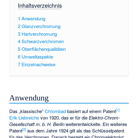
Inhaltsverzeichnis
1
Anwendung
2
Glanzverchromung
3
Hartverchromung
4
Schwarzverchromen
5
Oberflächenqualitäten
6
Umweltaspekte
7
Einzelnachweise
Anwendung
[
1
]
Das „klassische“
Chrombad
basiert auf einem Patent
Erik Liebreichs
von 1920, das er für die
Elektro-Chrom-
Gesellschaft m. b. H. Berlin
weiterentwickelte. Ein weiteres
[
2
]
Patent
aus dem Jahre 1924 gilt als das Schlüsselpatent
für das Verchromen. Danach besteht ein Chromelektrolyt