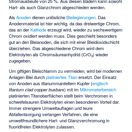
Stromausbeute von 25 %. Aus diesen Bädern kann sowohl
Hart- als auch Glanzchrom abgeschieden werden.
Als
Anoden
dienen unlösliche
Bleilegierungen
. Das
Anodenmaterial ist hier wichtig, da das dreiwertige Chrom,
das an der
Kathode
erzeugt wird, wieder zu sechswertigem
Chrom oxidiert werden muss. Dies geschieht besonders
gut an den Bleianoden, die sich mit einer Bleidioxidschicht
überziehen. Das abgeschiedene Chrom wird dem
Elektrolyten als Chromsäureanhydrid (CrO
) wieder
3
zugegeben.
Um giftigen Bleischlamm zu vermeiden, wird bei modernen
Anlagen Blei durch
platiniertes
Titan
ersetzt. Der Einsatz
von Anoden aus
titanummanteltem Kupfer
(
englisch
titanium clad copper busbars
) mit im
Mikrometerbereich
platinierten Titanoberflächen stellt beim Verchromen in
schwefelsauren Elektrolyten einen besonderen Vorteil dar.
Immer strengere Umweltauflagen und teure
Abfallentsorgung verlangen Verfahren, die eine
umweltfreundlichere Hart- und Glanzverchromung in
fluoridfreien Elektrolyten zulassen.