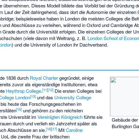
re übernehmen. Dieses Modell bildete das Vorbild bei der Gründung de
im Lauf der Zeit dahingehend, dass dort die Autonomie der einzelnen C
mbridge; beispielsweise haben in London die meisten Colleges die Bef
en und Abschlüsse zu verleihen, während in Oxford und Cambridge A
Grade durch die Universität erfolgen. Die einzelnen Colleges der Un
chschulen (viele davon mit Weltrang, z. B.
London School of Econo
London
) und die University of London ihr Dachverband.
rde 1836 durch
Royal Charter
gegründet, einige
reits zuvor als eigenständige Institutionen, etwa
[
11
]
[
12
]
ete
Heythrop College
.
Die ersten Colleges bei
[
13
]
 College London
und das
University College
n bis heute das Forschungsgeschehen im
[
15
]
rsitäten
und gehören zu den
reichsten
erste Universität im
Vereinigten Königreich
führte sie
Gebäude der 
auen durch und verlieh ein Jahrzehnt später als
Burlington G
[
16
]
[
17
]
auch Abschlüsse an sie.
Mit
Caroline
UoL die zweite Frau der britischen