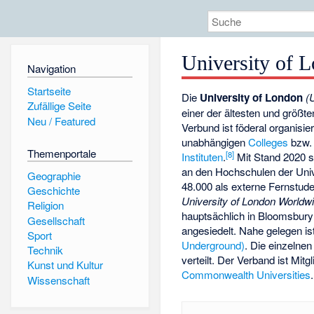
University of 
Navigation
Startseite
Die
University of London
(
Zufällige Seite
einer der ältesten und größt
Neu / Featured
Verbund ist föderal organisie
unabhängigen
Colleges
bzw. 
Themenportale
[
8
]
Instituten
.
Mit Stand 2020 s
an den Hochschulen der Univ
Geographie
48.000 als externe Fernstud
Geschichte
University of London Worldw
Religion
hauptsächlich in Bloomsbur
Gesellschaft
angesiedelt. Nahe gelegen is
Sport
Underground)
. Die einzelnen
Technik
verteilt. Der Verband ist Mitg
Kunst und Kultur
Commonwealth Universities
.
Wissenschaft