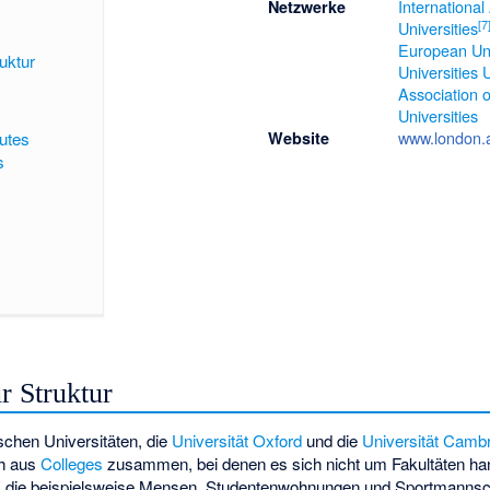
International
Netzwerke
[
7
Universities
European Uni
uktur
Universities
Association
Universities
www.london.
tutes
Website
s
r Struktur
schen Universitäten, die
Universität Oxford
und die
Universität Camb
ch aus
Colleges
zusammen, bei denen es sich nicht um Fakultäten han
n, die beispielsweise Mensen, Studentenwohnungen und Sportmannscha