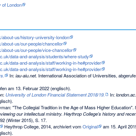
 of London
k/about-us/history-university-london
k/about-us/our-people/chancellor
k/about-us/our-people/vice-chancellor
c.uk/data-and-analysis/students/where-study
c.uk/data-and-analysis/staff/working-in-he#provider
c.uk/data-and-analysis/staff/working-in-he#provider
rs.
In:
iau-aiu.net.
International Association of Universities,
abgerufe
fen am 13. Februar 2022
(englisch).
on:
University of London Financial Statement 2018/19.
In:
london.ac
lisch).
yman: "The Collegial Tradition in the Age of Mass Higher Education". 
viewing our intellectual ministry. Heythrop College’s history and rec
 92 (Winter 2015), S. 17.
Heythrop College, 2014, archiviert vom
Original
am
15. April 201
lisch).