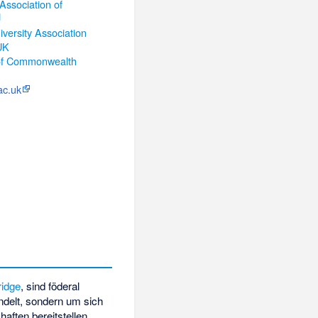
 Association of
]
versity Association
 UK
 of Commonwealth
ac.uk
ridge
, sind föderal
delt, sondern um sich
ften bereitstellen,