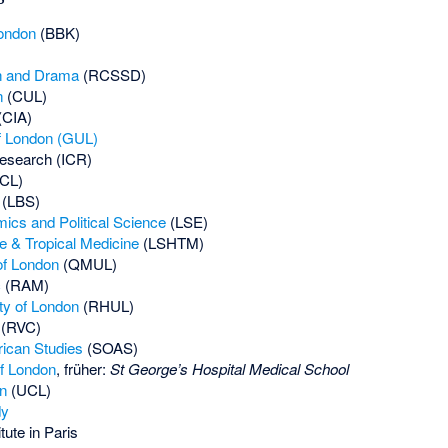
London
(BBK)
ch and Drama
(RCSSD)
n
(CUL)
(CIA)
of London (GUL)
Research
(ICR)
CL)
(LBS)
ics and Political Science
(LSE)
e & Tropical Medicine
(LSHTM)
of London
(QMUL)
c
(RAM)
ty of London
(RHUL)
(RVC)
rican Studies
(SOAS)
of London
, früher:
St George’s Hospital Medical School
n
(UCL)
dy
tute in Paris