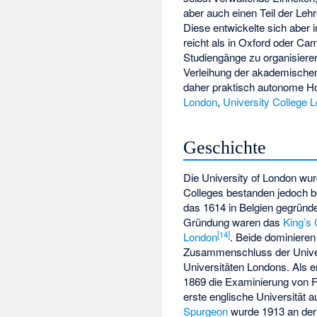
aber auch einen Teil der Leh
Diese entwickelte sich aber 
reicht als in Oxford oder Ca
Studiengänge zu organisier
Verleihung der akademischen 
daher praktisch autonome Ho
London
,
University College 
Geschichte
Die University of London wu
Colleges bestanden jedoch be
das 1614 in Belgien gegründ
Gründung waren das
King’s
[
14
]
London
. Beide dominiere
Zusammenschluss der Unive
Universitäten Londons
. Als 
1869 die Examinierung von Fr
erste englische Universität 
Spurgeon
wurde 1913 an der 