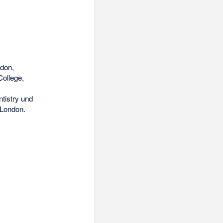
ndon,
College,
tistry
und
 London.