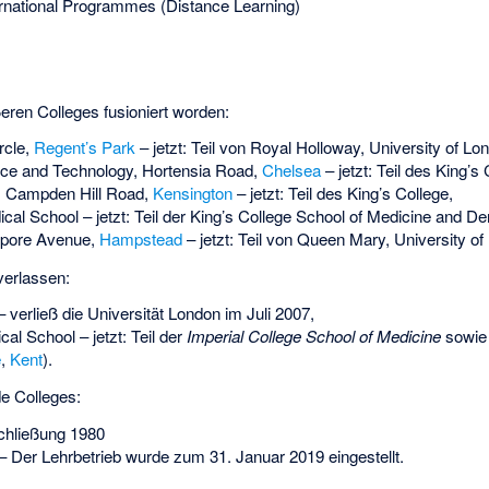
ernational Programmes (Distance Learning)
ßeren Colleges fusioniert worden:
ircle,
Regent’s Park
– jetzt: Teil von Royal Holloway, University of Lo
nce and Technology
, Hortensia Road,
Chelsea
– jetzt: Teil des King’s 
, Campden Hill Road,
Kensington
– jetzt: Teil des King’s College,
ical School
– jetzt: Teil der
King’s College School of Medicine and Den
rpore Avenue,
Hampstead
– jetzt: Teil von Queen Mary, University of
verlassen:
 verließ die Universität London im Juli 2007,
cal School
– jetzt: Teil der
Imperial College School of Medicine
sowie
e
,
Kent
).
e Colleges:
chließung 1980
 Der Lehrbetrieb wurde zum 31. Januar 2019 eingestellt.