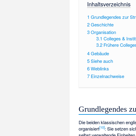
Inhaltsverzeichnis
1
Grundlegendes zur Str
2
Geschichte
3
Organisation
3.1
Colleges & Insti
3.2
Frühere College
4
Gebäude
5
Siehe auch
6
Weblinks
7
Einzelnachweise
Grundlegendes zu
Die beiden klassischen engli
[
10
]
organisiert
: Sie setzen si
selbst verwaltende Einheite