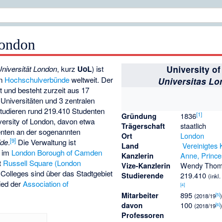
London
Universität London
, kurz
UoL
) ist
University o
en
Hochschulverbünde
weltweit. Der
Universitas Lo
rt und besteht zurzeit aus 17
Universitäten und 3 zentralen
tudieren rund 219.410 Studenten
[
1
]
1836
Gründung
ersity of London, davon etwa
staatlich
Trägerschaft
enten an der sogenannten
London
Ort
[
9
]
ide
.
Die Verwaltung ist
Vereinigtes 
Land
y im
London Borough of Camden
Anne, Prince
Kanzlerin
t
Russell Square (London
Wendy Tho
Vize-Kanzlerin
 Colleges sind über das Stadtgebiet
219.410
Studierende
(inkl
lied der
Association of
[
4
]
895
Mitarbeiter
[
5
]
(2018/19
100
davon
[
6
]
(2018/19
Professoren