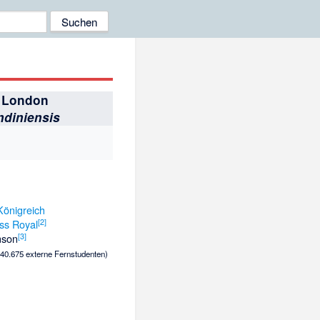
f London
ndiniensis
Königreich
[
2
]
ss Royal
[
3
]
mson
. 40.675 externe Fernstudenten)
)
)