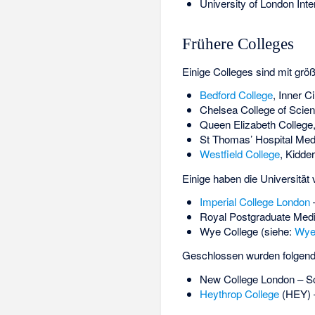
University of London Int
Frühere Colleges
Einige Colleges sind mit grö
Bedford College
, Inner C
Chelsea College of Scie
Queen Elizabeth College
St Thomas’ Hospital Med
Westfield College
, Kidde
Einige haben die Universität 
Imperial College London
–
Royal Postgraduate Medi
Wye College
(siehe:
Wy
Geschlossen wurden folgend
New College London
– S
Heythrop College
(HEY) –