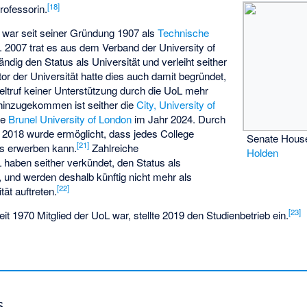
[
18
]
rofessorin.
war seit seiner Gründung 1907 als
Technische
. 2007 trat es aus dem Verband der University of
ndig den Status als Universität und verleiht seither
r der Universität hatte dies auch damit begründet,
eltruf keiner Unterstützung durch die UoL mehr
 hinzugekommen ist seither die
City, University of
ie
Brunel University of London
im Jahr 2024. Durch
t 2018 wurde ermöglicht, dass jedes College
Senate Hous
[
21
]
us erwerben kann.
Zahlreiche
Holden
L haben seither verkündet, den Status als
n, und werden deshalb künftig nicht mehr als
[
22
]
tät auftreten.
[
23
]
t 1970 Mitglied der UoL war, stellte 2019 den Studienbetrieb ein.
s