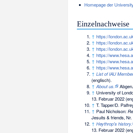
Homepage der University
Einzelnachweise
↑
https://london.ac.u
↑
https://london.ac.u
↑
https://london.ac.u
↑
https://www.hesa.a
↑
https://www.hesa.a
↑
https://www.hesa.a
↑
List of IAU Membe
(englisch).
↑
About us.
Abgeru
↑
University of Lond
13. Februar 2022
(eng
↑
T. Tapper/D. Palfre
↑
Paul Nicholson:
Re
Jesuits & friends, Nr.
↑
Heythrop's history.
13. Februar 2022
(eng