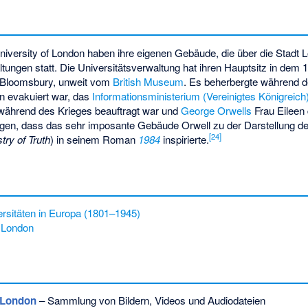
niversity of London haben ihre eigenen Gebäude, die über die Stadt Lo
tungen statt. Die Universitätsverwaltung hat ihren Hauptsitz in dem 
 Bloomsbury, unweit vom
British Museum
. Es beherbergte während d
on evakuiert war, das
Informationsministerium (Vereinigtes Königreich
während des Krieges beauftragt war und
George Orwells
Frau Eileen 
gen, dass das sehr imposante Gebäude Orwell zu der Darstellung d
[
24
]
try of Truth
) in seinem Roman
1984
inspirierte.
rsitäten in Europa (1801–1945)
n London
t London
– Sammlung von Bildern, Videos und Audiodateien