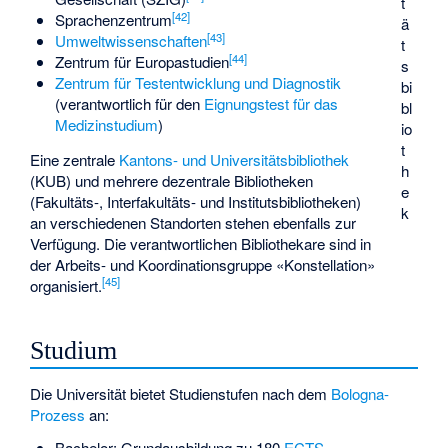
t
[
42
]
Sprachenzentrum
ä
[
43
]
Umweltwissenschaften
t
[
44
]
Zentrum für Europastudien
s
Zentrum für Testentwicklung und Diagnostik
bi
(verantwortlich für den
Eignungstest für das
bl
Medizinstudium
)
io
t
Eine zentrale
Kantons- und Universitätsbibliothek
h
(KUB) und mehrere dezentrale Bibliotheken
e
(Fakultäts-, Interfakultäts- und Institutsbibliotheken)
k
an verschiedenen Standorten stehen ebenfalls zur
Verfügung. Die verantwortlichen Bibliothekare sind in
der Arbeits- und Koordinationsgruppe «Konstellation»
[
45
]
organisiert.
Studium
Die Universität bietet Studienstufen nach dem
Bologna-
Prozess
an:
Bachelor: Grundausbildung zu 180
ECTS-