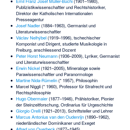
Emil Franz Josef Müller-Büchi
(1901–1980),
Publizistikwissenschaftler und Rechtshistoriker,
Direktor der Katholischen Internationalen
Presseagentur
Josef Nadler
(1884–1963), Germanist und
Literaturwissenschaftler
Václav Nelhýbel
(1919–1996), tschechischer
Komponist und Dirigent, studierte Musikologie in
Freiburg, anschliessend Dozent
Peter Horst Neumann
(1936–2009), Lyriker, Germanist
und Literaturwissenschaftler
Erwin Nickel
(1921–2005), Mineraloge sowie
Parawissenschaftler und Paranormologe
Martine Nida-Rümelin
(* 1957), Philosophin
Marcel Niggli
(* 1960), Professor für Strafrecht und
Rechtsphilosophie
Hugo Obermaier
(1877–1946), Prähistoriker, Pionier
der Steinzeitforschung, Ordinarius für Urgeschichte
Giorgio Orelli
(1921–2013), Schriftsteller und Lehrer
Marcus Antonius van den Oudenrijn
(1890–1962),
niederländischer Dominikaner und Exeget
Alfred von Overbeck
(1877–1945),