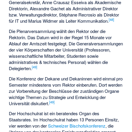
Generalsekretär, Anne Crausaz Esseiva als Akademische
Direktorin, Alexandre Gachet als Administrativer Direktor
bzw. Verwaltungsdirektor, Stéphane Recrosio als Direktor
[
48
]
für IT und Marius Widmer als Leiter Kommunikation.
Die Plenarversammlung wählt den Rektor oder die
Rektorin. Das Datum wird in der Regel 15 Monate vor
Ablauf der Amtszeit festgelegt. Die Generalversammlungen
der vier Körperschaften der Universität (Professoren,
wissenschaftliche Mitarbeiter, Studenten sowie
administratives & technisches Personal) wählen die
[
49
]
Delegierten.
Die Konferenz der Dekane und Dekaninnen wird einmal pro
Semester mindestens vom Rektor einberufen. Dort werden
zur Vorbereitung der Beschlüsse der zuständigen Organe
wichtige Themen zu Strategie und Entwicklung der
[
49
]
Universität diskutiert.
Der Hochschulrat ist ein beratendes Organ des
Staatsrates. Im Hochschulrat haben 13 Personen Einsitz,
vier werden von der
Schweizer Bischofskonferenz
, die
übrigen von der kantonalen Erziehungsdirektion ernannt.