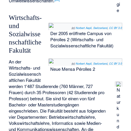
Umweltwissenschaften.
gi
e
Wirtschafts-
und
(c)
Norbert Aepli, Switzerland
,
CC BY 3.0
Der 2005 eröffnete Campus von
Sozialwisse
Pérolles 2 (Wirtschafts- und
nschaftliche
Sozialwissenschaftliche Fakultät)
Fakultät
An der
(c)
Norbert Aepli, Switzerland
,
CC BY 3.0
Wirtschafts- und
Neue Mensa Pérolles 2
Sozialwissensch
aftlichen Fakultät
werden 1'487 Studierende (760 Männer, 727
N
Frauen) durch 35 Professoren (42 Studierende pro
at
Professor) betreut. Sie sind für einen von fünf
ur
Bachelor- oder Masterstudiengängen
k
eingeschrieben. Die Fakultät besteht aus folgenden
u
vier Departementen: Betriebswirtschaftslehre,
n
Volkswirtschaftslehre, Informatics sowie Medien-
d
und Kommunikationswissenschaften. An die