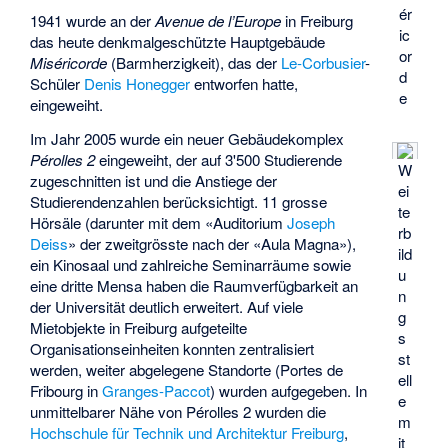
ér
1941 wurde an der
Avenue de l’Europe
in Freiburg
ic
das heute denkmalgeschützte Hauptgebäude
or
Miséricorde
(Barmherzigkeit), das der
Le-Corbusier
-
d
Schüler
Denis Honegger
entworfen hatte,
e
eingeweiht.
Im Jahr 2005 wurde ein neuer Gebäudekomplex
Pérolles 2
eingeweiht, der auf 3'500 Studierende
W
zugeschnitten ist und die Anstiege der
ei
Studierendenzahlen berücksichtigt. 11 grosse
te
Hörsäle (darunter mit dem «Auditorium
Joseph
rb
Deiss
» der zweitgrösste nach der «Aula Magna»),
ild
ein Kinosaal und zahlreiche Seminarräume sowie
u
eine dritte Mensa haben die Raumverfügbarkeit an
n
der Universität deutlich erweitert. Auf viele
g
Mietobjekte in Freiburg aufgeteilte
s
Organisationseinheiten konnten zentralisiert
st
werden, weiter abgelegene Standorte (Portes de
ell
Fribourg in
Granges-Paccot
) wurden aufgegeben. In
e
unmittelbarer Nähe von Pérolles 2 wurden die
m
Hochschule für Technik und Architektur Freiburg
,
it