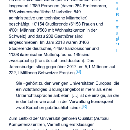
n
insgesamt 1'989 Personen (davon 264 Professoren,
d
876 wissenschaftliche Mitarbeiter, 849
R
administrative und technische Mitarbeiter)
e
beschäftigt, 10'154 Studierende (6'153 Frauen und
m
4'001 Männer, 8'563 mit Wohnsitzkanton in der
u
Schweiz) und dazu 232 Gasthörer sind
[
s
eingeschrieben. Im Jahr 2018 waren 3'466
11
Studierende deutscher, 4'490 französischer und
]
1'008 italienischer Muttersprache. 149 sind
zweisprachig (französisch und deutsch). Das
Jahresbudget stieg gegenüber 2017 um 5,1 Millionen auf
[
12
]
222,1 Millionen Schweizer Franken.
Sie «gehört zu den wenigen Universitäten Europas, die
ein vollständiges Bildungsangebot in mehr als einer
Unterrichtssprache anbieten, […] ist die einzige, an der
in der Lehre wie auch in der Verwaltung konsequent
[
10
]
zwei Sprachen gebräuchlich sind».
Zum Leitbild der Universität gehören Qualität (Aufbau
Kompetenzzentren, Vermittlung erstklassiger