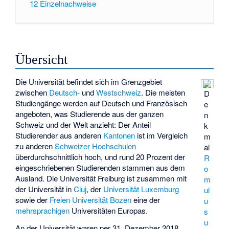
12
Einzelnachweise
Übersicht
Die Universität befindet sich im Grenzgebiet
zwischen
Deutsch-
und
Westschweiz
. Die meisten
D
Studiengänge werden auf Deutsch und Französisch
e
angeboten, was Studierende aus der ganzen
n
Schweiz und der Welt anzieht: Der Anteil
k
Studierender aus anderen
Kantonen
ist im Vergleich
m
zu anderen
Schweizer Hochschulen
al
überdurchschnittlich hoch, und rund 20 Prozent der
R
eingeschriebenen Studierenden stammen aus dem
o
Ausland. Die Universität Freiburg ist zusammen mit
m
der Universität in
Cluj
, der
Universität Luxemburg
ul
sowie der
Freien Universität Bozen
eine der
u
mehrsprachigen
Universitäten Europas.
s
u
An der Universität waren per 31. Dezember 2018