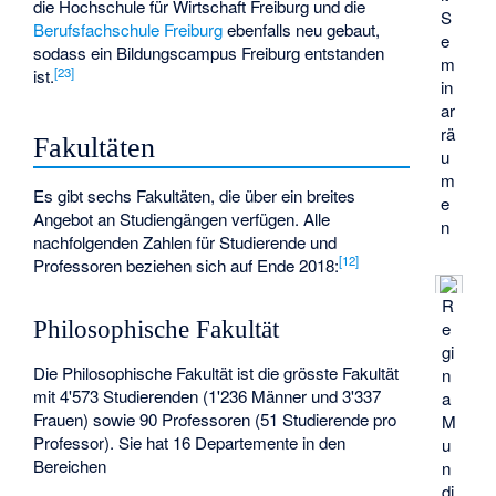
die
Hochschule für Wirtschaft Freiburg
und die
S
Berufsfachschule Freiburg
ebenfalls neu gebaut,
e
sodass ein Bildungscampus Freiburg entstanden
m
[
23
]
ist.
in
ar
rä
Fakultäten
u
m
Es gibt sechs Fakultäten, die über ein breites
e
Angebot an Studiengängen verfügen. Alle
n
nachfolgenden Zahlen für Studierende und
[
12
]
Professoren beziehen sich auf Ende 2018:
R
Philosophische Fakultät
e
gi
Die Philosophische Fakultät ist die grösste Fakultät
n
mit 4'573 Studierenden (1'236 Männer und 3'337
a
Frauen) sowie 90 Professoren (51 Studierende pro
M
Professor). Sie hat 16 Departemente in den
u
Bereichen
n
di