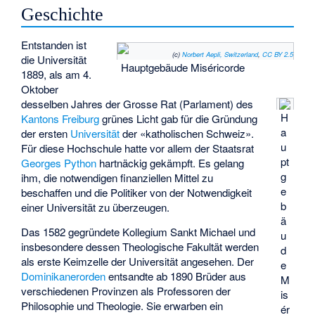
Geschichte
Entstanden ist
(c)
Norbert Aepli, Switzerland
,
CC BY 2.5
die Universität
Hauptgebäude Miséricorde
1889, als am 4.
Oktober
desselben Jahres der Grosse Rat (Parlament) des
H
Kantons Freiburg
grünes Licht gab für die Gründung
a
der ersten
Universität
der «katholischen Schweiz».
u
Für diese Hochschule hatte vor allem der Staatsrat
pt
Georges Python
hartnäckig gekämpft. Es gelang
g
ihm, die notwendigen finanziellen Mittel zu
e
beschaffen und die Politiker von der Notwendigkeit
b
einer Universität zu überzeugen.
ä
Das 1582 gegründete
Kollegium Sankt Michael
und
u
insbesondere dessen Theologische Fakultät werden
d
als erste Keimzelle der Universität angesehen. Der
e
Dominikanerorden
entsandte ab 1890 Brüder aus
M
verschiedenen Provinzen als Professoren der
is
Philosophie und Theologie. Sie erwarben ein
ér