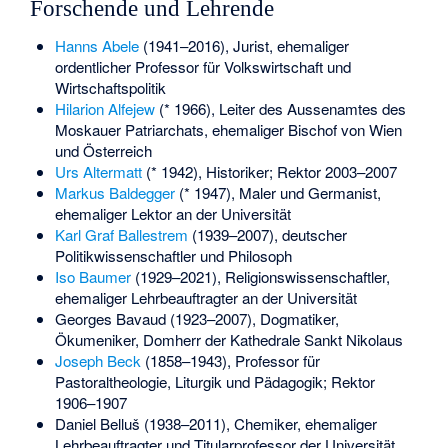
Forschende und Lehrende
Hanns Abele
(1941–2016), Jurist, ehemaliger
ordentlicher Professor für Volkswirtschaft und
Wirtschaftspolitik
Hilarion Alfejew
(* 1966), Leiter des Aussenamtes des
Moskauer Patriarchats, ehemaliger Bischof von Wien
und Österreich
Urs Altermatt
(* 1942), Historiker; Rektor 2003–2007
Markus Baldegger
(* 1947), Maler und Germanist,
ehemaliger Lektor an der Universität
Karl Graf Ballestrem
(1939–2007), deutscher
Politikwissenschaftler und Philosoph
Iso Baumer
(1929–2021), Religionswissenschaftler,
ehemaliger Lehrbeauftragter an der Universität
Georges Bavaud
(1923–2007), Dogmatiker,
Ökumeniker, Domherr der Kathedrale Sankt Nikolaus
Joseph Beck
(1858–1943), Professor für
Pastoraltheologie, Liturgik und Pädagogik; Rektor
1906–1907
Daniel Belluš
(1938–2011), Chemiker, ehemaliger
Lehrbeauftragter und Titularprofessor der Universität