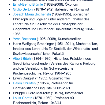
Ernst-Bernd Blümle
(1932–2008), Ökonom
Giulio Bertoni
(1878–1942), italienischer Romanist
Joseph Maria Bochenski
(1902–1995), polnischer
Philosoph und Logiker, unter anderem Inhaber des
Lehrstuhls für Geschichte der Philosophie der
Gegenwart und Rektor der Universität Freiburg 1964–
1966
Yves Bottineau
(1925–2008), Kunsthistoriker
Hans Wolfgang Brachinger
(1951–2011), Mathematiker,
Inhaber des Lehrstuhls für Statistik der Wirtschafts- und
Sozialwissenschaftlichen Fakultät
Albert Büchi
(1864–1930), Historiker, Präsident des
Geschichtsforschenden Vereins des Kantons Freiburg
und der Vereinigung für Schweizerische
Kirchengeschichte; Rektor 1904–1905
Erwin Carigiet
(* 1955), Sozialrechtler
Helen Christen
(* 1956), Professorin für
Germanistische Linguistik 2002–2021
Philippe Cudré-Mauroux
(* 1976), Informatiker
Louis Comte
(1870–1959), Professor für
Rechtsmedizin, Rektor 1943/44