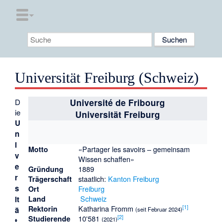
Universität Freiburg (Schweiz)
D
Université de Fribourg
ie
Universität Freiburg
U
n
i
«Partager les savoirs – gemeinsam
Motto
v
Wissen schaffen»
e
1889
Gründung
r
staatlich:
Kanton Freiburg
Trägerschaft
s
Freiburg
Ort
Schweiz
it
Land
[
1
]
Katharina Fromm
Rektorin
ä
(seit Februar 2024)
[
2
]
10'581
Studierende
(2021)
t