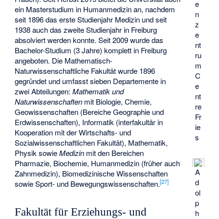
e
ein Masterstudium in Humanmedizin an, nachdem
n
seit 1896 das erste Studienjahr Medizin und seit
z
1938 auch das zweite Studienjahr in Freiburg
e
absolviert werden konnte. Seit 2009 wurde das
nt
Bachelor-Studium (3 Jahre) komplett in Freiburg
ru
angeboten. Die Mathematisch-
m
Naturwissenschaftliche Fakultät wurde 1896
C
gegründet und umfasst sieben Departemente in
e
zwei Abteilungen:
Mathematik und
nt
Naturwissenschaften
mit Biologie, Chemie,
re
Geowissenschaften (Bereiche Geographie und
Fr
Erdwissenschaften), Informatik (interfakultär in
ie
Kooperation mit der Wirtschafts- und
s
Sozialwissenschaftlichen Fakultät), Mathematik,
Physik sowie
Medizin
mit den Bereichen
Pharmazie, Biochemie, Humanmedizin (früher auch
A
Zahnmedizin), Biomedizinische Wissenschaften
d
[
27
]
sowie Sport- und Bewegungswissenschaften.
ol
p
Fakultät für Erziehungs- und
h