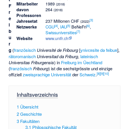
1989
Mitarbeiter
(2018)
F
264
davon
(2018)
r
Professoren
e
[
3
]
237 Millionen CHF
Jahresetat
(2022)
i
[
4
]
[
5
]
[
6
]
CGU
,
IAU
BeNeFri
,
Netzwerke
b
[
7
]
Swissuniversities
u
www.unifr.ch
Website
r
g
(
französisch
Université de Fribourg
[
ynivɛʀsite də fʀibuʀ
],
rätoromanisch
Universitad da Friburg
,
lateinisch
Universitas Friburgensis
) in
Freiburg im Üechtland
(
französisch
Fribourg
) ist die sechstgrösste und einzige
[
8
]
[
9
]
[
10
]
offiziell
zweisprachige
Universität
der
Schweiz
.
Inhaltsverzeichnis
1
Übersicht
2
Geschichte
3
Fakultäten
3.1
Philosophische Fakultät