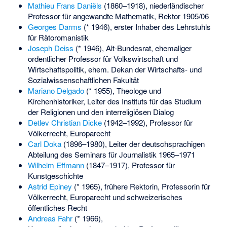
Mathieu Frans Daniëls
(1860–1918), niederländischer
Professor für angewandte Mathematik, Rektor 1905/06
Georges Darms
(* 1946), erster Inhaber des Lehrstuhls
für Rätoromanistik
Joseph Deiss
(* 1946), Alt-Bundesrat, ehemaliger
ordentlicher Professor für Volkswirtschaft und
Wirtschaftspolitik, ehem. Dekan der Wirtschafts- und
Sozialwissenschaftlichen Fakultät
Mariano Delgado
(* 1955), Theologe und
Kirchenhistoriker, Leiter des Instituts für das Studium
der Religionen und den interreligiösen Dialog
Detlev Christian Dicke
(1942–1992), Professor für
Völkerrecht, Europarecht
Carl Doka
(1896–1980), Leiter der deutschsprachigen
Abteilung des Seminars für Journalistik 1965–1971
Wilhelm Effmann
(1847–1917), Professor für
Kunstgeschichte
Astrid Epiney
(* 1965), frühere Rektorin, Professorin für
Völkerrecht, Europarecht und schweizerisches
öffentliches Recht
Andreas Fahr
(* 1966),