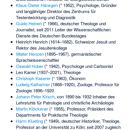
Klaus-Dieter Hänsgen
(* 1952), Psychologe, Gründer
und langjähriger Direktor des Zentrums für
Testentwicklung und Diagnostik
Guido Heinen
(* 1966), deutscher Theologe und
Journalist, seit 2011 Leiter der Wissenschaftlichen
Dienste des Deutschen Bundestages
Heinrich Henrich
(1614–1682), Schweizer Jesuit und
Rektor des Jesuitenkollegs
Walter Henzen
(1895–1967), germanistischer
Sprachwissenschaftler
Oswald Huber
(* 1942), Psychologe und Cartoonist
Leo Karrer
(1937–2021), Theologe
Christoph Kaserer
(* 1963), Ökonom
Ludwig Kathariner
(1868–1920), Zoologe, Professor für
Zoologie 1896–1920
Johann Peter Kirsch
, von 1890 bis 1932 Inhaber des
Lehrstuhls für Patrologie und christliche Archäologie
Martin Klöckener
(* 1955), Professor, Präsident des
Departments für Praktische Theologie
Harm Klueting
(* 1949), deutscher Historiker, Theologe,
Professor an der Universität zu Köln; seit 2007 zugleich