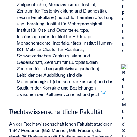
Zeitgeschichte,
Mediävistisches Institut
,
p
Zentrum für Testentwicklung und Diagnostik),
p
neun interfakultäre (Institut für Familienforschung
e
und -beratung, Institut für Mehrsprachigkeit,
n
Institut für Ost- und Ostmitteleuropa,
h
Interdisziplinäres Institut für Ethik und
a
Menschenrechte, Interfakultäres Institut Human-
u
IST, Mobiliar Cluster für Resilienz,
s
Schweizerisches Zentrum Islam und
Gesellschaft, Zentrum für Europastudien,
Zentrum für Lebensmittelwissenschaften).
R
Leitbilder der Ausbildung sind die
e
Mehrsprachigkeit (deutsch-französisch) und das
gi
Studium der Kontakte und Beziehungen
n
[
24
]
zwischen den Kulturen von einst und jetzt.
a
M
u
Rechtswissenschaftliche Fakultät
n
An der Rechtswissenschaftlichen Fakultät studieren
di
1'647 Personen (652 Männer, 995 Frauen), die
S
durch 36 Profesoren (45 Studierende pro Professor)
tu