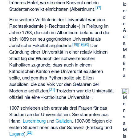
früheres Hotel, wo sie einen Konvent und ein
ic
[
17
]
Studentenkonvikt einrichteten (Albertinum).
or
d
Eine weitere Vorläuferin der Universität war eine
e
Rechtsakademie («Rechtsschule») in Freiburg im
A
Jahre 1763, die sich im Albertinum befand und die
ul
sich 1889 der neu gegründeten Universität als
a
[
18
]
[
19
]
[
20
]
Juristische Fakultät angliederte.
Der
M
Gründung einer Universität in einer relativ kleinen
a
Stadt lag der Wunsch der schweizerischen
g
Katholiken zugrunde, dass auch in einem
n
katholischen Kanton eine Universität existieren
a
sollte, und gemäss Python sollte sie Eliten
ausbilden, die das Volk vor den Gefahren der
[
21
]
Moderne schützten.
Trotzdem war die Universität
offiziell nie eine «katholische Universität».
M
e
1907 schrieben sich erstmals drei Frauen für das
n
Studium an der Universität ein. Sie stammten aus
s
Irland,
Luxemburg
und
Galizien
. 1907/08 folgten die
a
ersten Studentinnen aus der Schweiz (Freiburg und
M
[
22
]
Lugano
).
is