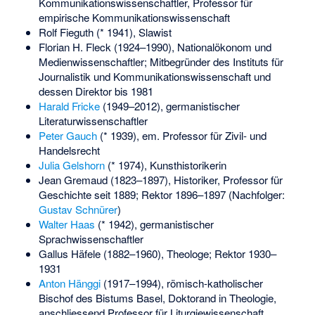
Kommunikationswissenschaftler, Professor für
empirische Kommunikationswissenschaft
Rolf Fieguth
(* 1941), Slawist
Florian H. Fleck
(1924–1990), Nationalökonom und
Medienwissenschaftler; Mitbegründer des Instituts für
Journalistik und Kommunikationswissenschaft und
dessen Direktor bis 1981
Harald Fricke
(1949–2012), germanistischer
Literaturwissenschaftler
Peter Gauch
(* 1939), em. Professor für Zivil- und
Handelsrecht
Julia Gelshorn
(* 1974), Kunsthistorikerin
Jean Gremaud
(1823–1897), Historiker, Professor für
Geschichte seit 1889; Rektor 1896–1897 (Nachfolger:
Gustav Schnürer
)
Walter Haas
(* 1942), germanistischer
Sprachwissenschaftler
Gallus Häfele
(1882–1960), Theologe; Rektor 1930–
1931
Anton Hänggi
(1917–1994), römisch-katholischer
Bischof des Bistums Basel, Doktorand in Theologie,
anschliessend Professor für Liturgiewissenschaft