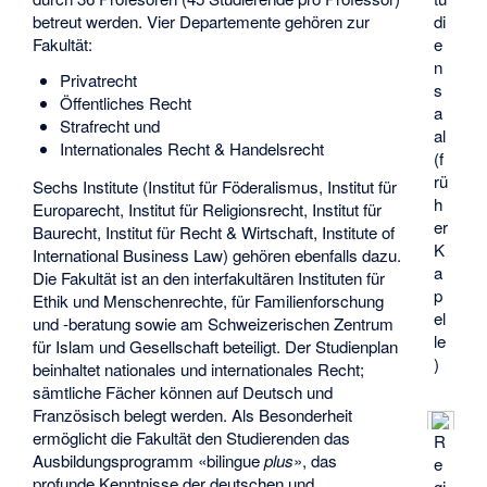
betreut werden. Vier Departemente gehören zur
di
Fakultät:
e
n
Privatrecht
s
Öffentliches Recht
a
Strafrecht und
al
Internationales Recht & Handelsrecht
(f
rü
Sechs Institute (Institut für Föderalismus, Institut für
h
Europarecht, Institut für Religionsrecht, Institut für
er
Baurecht, Institut für Recht & Wirtschaft, Institute of
K
International Business Law) gehören ebenfalls dazu.
a
Die Fakultät ist an den interfakultären Instituten für
p
Ethik und Menschenrechte, für Familienforschung
el
und -beratung sowie am Schweizerischen Zentrum
le
für Islam und Gesellschaft beteiligt. Der Studienplan
)
beinhaltet nationales und internationales Recht;
sämtliche Fächer können auf Deutsch und
Französisch belegt werden. Als Besonderheit
ermöglicht die Fakultät den Studierenden das
R
Ausbildungsprogramm «bilingue
plus
», das
e
profunde Kenntnisse der deutschen und
gi