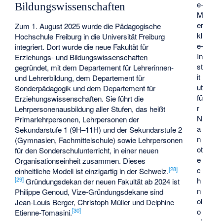
e-
Bildungswissenschaften
M
er
Zum 1. August 2025 wurde die Pädagogische
kl
Hochschule Freiburg in die Universität Freiburg
e-
integriert. Dort wurde die neue Fakultät für
In
Erziehungs- und Bildungswissenschaften
st
gegründet, mit dem Departement für Lehrerinnen-
it
und Lehrerbildung, dem Departement für
ut
Sonderpädagogik und dem Departement für
fü
Erziehungswissenschaften. Sie führt die
r
Lehrpersonenausbildung aller Stufen, das heißt
N
Primarlehrpersonen, Lehrpersonen der
a
Sekundarstufe 1 (9H–11H) und der Sekundarstufe 2
n
(Gymnasien, Fachmittelschule) sowie Lehrpersonen
ot
für den Sonderschulunterricht, in einer neuen
e
Organisationseinheit zusammen. Dieses
c
[
28
]
einheitliche Modell ist einzigartig in der Schweiz.
h
[
29
]
Gründungsdekan der neuen Fakultät ab 2024 ist
n
Philippe Genoud, Vize-Gründungsdekane sind
ol
Jean-Louis Berger, Christoph Müller und Delphine
o
[
30
]
Etienne-Tomasini.