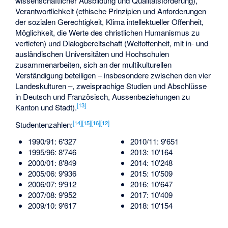
wissenschaftlicher Ausbildung und Qualitätsförderung),
Verantwortlichkeit (ethische Prinzipien und Anforderungen
der sozialen Gerechtigkeit, Klima intellektueller Offenheit,
Möglichkeit, die Werte des christlichen Humanismus zu
vertiefen) und Dialogbereitschaft (Weltoffenheit, mit in- und
ausländischen Universitäten und Hochschulen
zusammenarbeiten, sich an der multikulturellen
Verständigung beteiligen – insbesondere zwischen den vier
Landeskulturen –, zweisprachige Studien und Abschlüsse
in Deutsch und Französisch, Aussenbeziehungen zu
[
13
]
Kanton und Stadt).
[
14
]
[
15
]
[
16
]
[
12
]
Studentenzahlen:
1990/91: 6'327
2010/11: 9'651
1995/96: 8'746
2013: 10'164
2000/01: 8'849
2014: 10'248
2005/06: 9'936
2015: 10'509
2006/07: 9'912
2016: 10'647
2007/08: 9'952
2017: 10'409
2009/10: 9'617
2018: 10'154