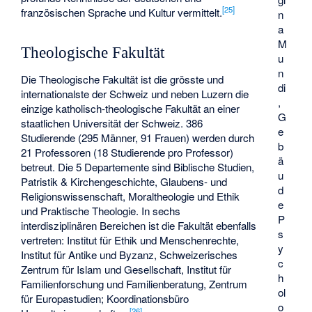
[
25
]
französischen Sprache und Kultur vermittelt.
n
a
M
Theologische Fakultät
u
n
Die Theologische Fakultät ist die grösste und
di
internationalste der Schweiz und neben Luzern die
,
einzige katholisch-theologische Fakultät an einer
G
staatlichen Universität der Schweiz. 386
e
Studierende (295 Männer, 91 Frauen) werden durch
b
21 Professoren (18 Studierende pro Professor)
ä
betreut. Die 5 Departemente sind Biblische Studien,
u
Patristik & Kirchengeschichte, Glaubens- und
d
Religionswissenschaft, Moraltheologie und Ethik
e
und Praktische Theologie. In sechs
P
interdisziplinären Bereichen ist die Fakultät ebenfalls
s
vertreten: Institut für Ethik und Menschenrechte,
y
Institut für Antike und Byzanz, Schweizerisches
c
Zentrum für Islam und Gesellschaft, Institut für
h
Familienforschung und Familienberatung, Zentrum
ol
für Europastudien; Koordinationsbüro
o
[
26
]