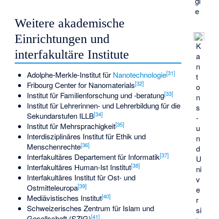
gi
e
Weitere akademische
Einrichtungen und
K
interfakultäre Institute
a
n
[
31
]
Adolphe-Merkle-Institut für
Nanotechnologie
t
[
32
]
Fribourg Center for Nanomaterials
o
[
33
]
Institut für Familienforschung und -beratung
n
Institut für Lehrerinnen- und Lehrerbildung für die
s
[
34
]
Sekundarstufen ILLB
-
[
35
]
Institut für Mehrsprachigkeit
u
Interdisziplinäres Institut für Ethik und
n
[
36
]
Menschenrechte
d
[
37
]
Interfakultäres Departement für Informatik
U
[
38
]
Interfakultäres Human-Ist Institut
ni
Interfakultäres Institut für Ost- und
v
[
39
]
Ostmitteleuropa
e
[
40
]
Mediävistisches Institut
r
Schweizerisches Zentrum für Islam und
si
[
41
]
Gesellschaft (SZIG)