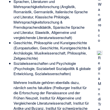
Sprachen, Literaturen und
W
Mehrsprachigkeitsforschung (Anglistik,
a
Romanistik, Germanistik, Italienische Sprache
n
und Literatur, Klassische Philologie,
df
Mehrsprachigkeitsforschung &
re
Fremdsprachendidaktik, Spanische Sprache
s
und Literatur, Slawistik, Allgemeine und
c
vergleichende Literaturwissenschaft)
o
Geschichte, Philosophie und Kunstgeschichte
(Europastudien, Geschichte, Kunstgeschichte &
Archäologie, Musikwissenschaft, Philosophie,
R
Zeitgeschichte)
e
Sozialwissenschaften und Psychologie
gi
(Psychologie, Sozialarbeit Sozialpolitik & globale
n
Entwicklung, Sozialwissenschaften)
a
Mehrere Institute gehören ebenfalls dazu,
M
nämlich sechs fakultäre (Freiburger Institut für
u
die Erforschung der Renaissance und der
n
Frühen Neuzeit, Institut für Allgemeine und
di
Vergleichende Literaturwissenschaft, Institut für
Tr
Antike und Byzanz, Institut für schweizerische
e