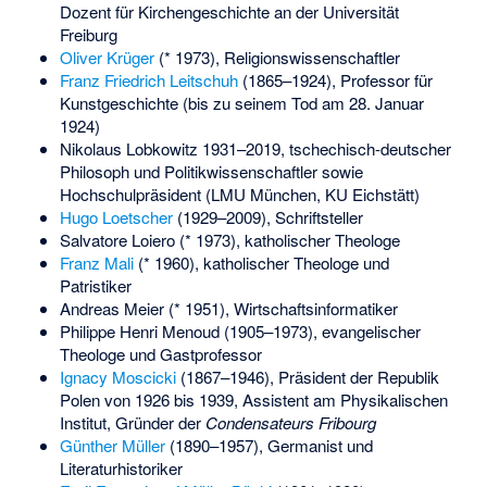
Dozent für Kirchengeschichte an der Universität
Freiburg
Oliver Krüger
(* 1973), Religionswissenschaftler
Franz Friedrich Leitschuh
(1865–1924), Professor für
Kunstgeschichte (bis zu seinem Tod am 28. Januar
1924)
Nikolaus Lobkowitz
1931–2019, tschechisch-deutscher
Philosoph und Politikwissenschaftler sowie
Hochschulpräsident (LMU München, KU Eichstätt)
Hugo Loetscher
(1929–2009), Schriftsteller
Salvatore Loiero
(* 1973), katholischer Theologe
Franz Mali
(* 1960), katholischer Theologe und
Patristiker
Andreas Meier
(* 1951), Wirtschaftsinformatiker
Philippe Henri Menoud
(1905–1973), evangelischer
Theologe und Gastprofessor
Ignacy Moscicki
(1867–1946), Präsident der Republik
Polen von 1926 bis 1939, Assistent am Physikalischen
Institut, Gründer der
Condensateurs Fribourg
Günther Müller
(1890–1957), Germanist und
Literaturhistoriker