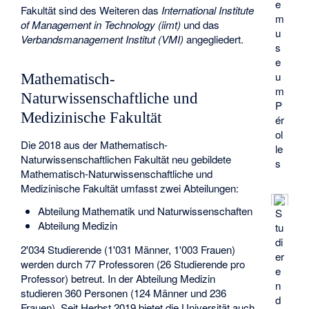
e
Fakultät sind des Weiteren das
International Institute
m
of Management in Technology (iimt)
und das
u
Verbandsmanagement Institut (VMI)
angegliedert.
s
e
u
Mathematisch-
m
Naturwissenschaftliche und
P
Medizinische Fakultät
ér
ol
Die 2018 aus der Mathematisch-
le
Naturwissenschaftlichen Fakultät neu gebildete
s
Mathematisch-Naturwissenschaftliche und
Medizinische Fakultät umfasst zwei Abteilungen:
Abteilung Mathematik und Naturwissenschaften
S
Abteilung Medizin
tu
di
2'034 Studierende (1'031 Männer, 1'003 Frauen)
er
werden durch 77 Professoren (26 Studierende pro
e
Professor) betreut. In der Abteilung Medizin
n
studieren 360 Personen (124 Männer und 236
d
Frauen). Seit Herbst 2019 bietet die Universität auch