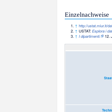
Einzelnachweise
↑
http://ustat.miur.it/da
↑
USTAT:
Esplora i dat
↑
I dipartimenti.
12. J
Staa
Techn