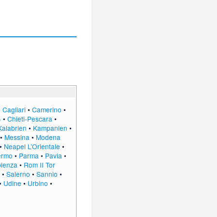
•
Cagliari
•
Camerino
•
)
•
Chieti-Pescara
•
Kalabrien
•
Kampanien
•
•
Messina
•
Modena
•
Neapel L’Orientale
•
ermo
•
Parma
•
Pavia
•
pienza
•
Rom II Tor
•
Salerno
•
Sannio
•
•
Udine
•
Urbino
•