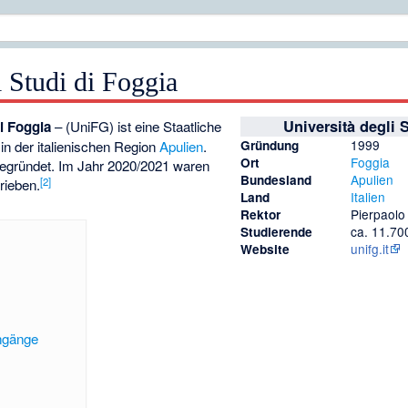
i Studi di Foggia
Università degli 
di Foggia
– (UniFG) ist eine Staatliche
1999
in der italienischen Region
Apulien
.
Gründung
Foggia
Ort
gegründet. Im Jahr 2020/2021 waren
Apulien
Bundesland
[2]
rieben.
Italien
Land
Pierpaolo
Rektor
ca. 11.7
Studierende
unifg.it
Website
ngänge