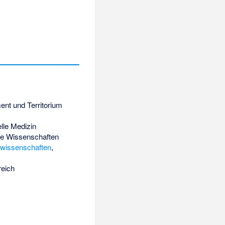
nt und Territorium
lle Medizin
he Wissenschaften
rwissenschaften
,
eich