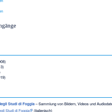
en
en
engänge
008)
13)
)
019)
degli Studi di Foggia
– Sammlung von Bildern, Videos und Audiodat
gli Studi di Foggia
(italienisch)