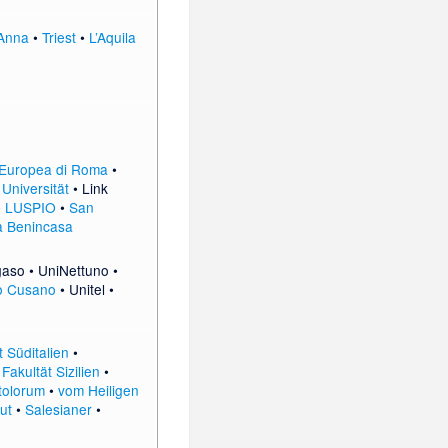
’Anna
•
Triest
•
L’Aquila
Europea di Roma
•
Universität
•
Link
•
LUSPIO
•
San
a Benincasa
gaso
•
UniNettuno
•
ò Cusano
•
Unitel
•
 Süditalien
•
Fakultät Sizilien
•
tolorum
•
vom Heiligen
ut
•
Salesianer
•