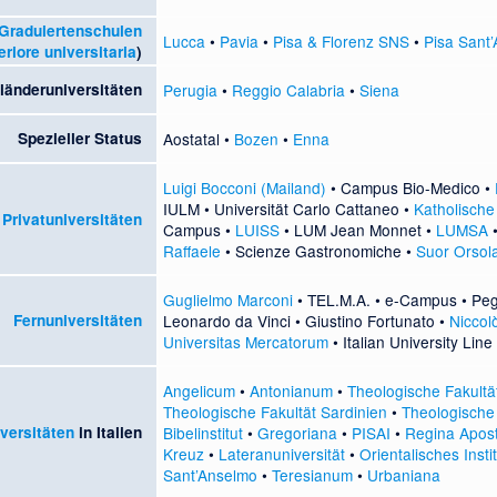
Graduiertenschulen
Lucca
•
Pavia
•
Pisa & Florenz SNS
•
Pisa Sant
riore universitaria
)
länderuniversitäten
Perugia
•
Reggio Calabria
•
Siena
Spezieller Status
Aostatal
•
Bozen
•
Enna
Luigi Bocconi (Mailand)
•
Campus Bio-Medico
•
IULM
•
Universität Carlo Cattaneo
•
Katholische 
Privatuniversitäten
Campus
•
LUISS
•
LUM Jean Monnet
•
LUMSA
Raffaele
•
Scienze Gastronomiche
•
Suor Orsol
Guglielmo Marconi
•
TEL.M.A.
•
e-Campus
•
Pe
Fernuniversitäten
Leonardo da Vinci
•
Giustino Fortunato
•
Niccol
Universitas Mercatorum
•
Italian University Line
Angelicum
•
Antonianum
•
Theologische Fakultät
Theologische Fakultät Sardinien
•
Theologische 
versitäten
in Italien
Bibelinstitut
•
Gregoriana
•
PISAI
•
Regina Apos
Kreuz
•
Lateranuniversität
•
Orientalisches Instit
Sant’Anselmo
•
Teresianum
•
Urbaniana