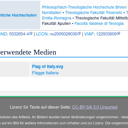
Philosophisch-Theologische Hochschule Brixen
Norditalien
•
Theologische Fakultät Triveneto
•
T
hliche Hochschulen
Emilia-Romagna
•
Theologische Fakultät Mittelit
Fakultät Apulien
•
Facoltà Valdese di Teologia
GND
:
5532854-4
|
LCCN
:
no2005028036
|
VIAF
:
122933609
 verwendete Medien
Flag of Italy.svg
Flagge Italiens
Lizenz für Texte auf dieser Seite:
CC-BY-SA 3.0 Unported
.
Autoren des Artikels. An Bildern wurden keine Veränderungen vorgenommen - diese
 Sie auf ein Bild für weitere Informationen zum Urheber und zur Lizenz. Die vorg