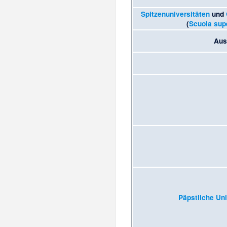
Spitzenuniversitäten
und
(
Scuola supe
Aus
Päpstliche Uni