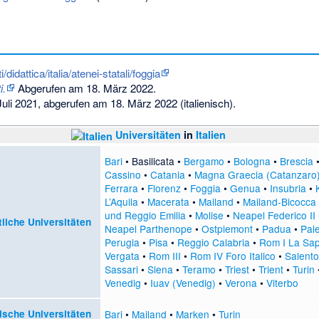
ti/didattica/italia/atenei-statali/foggia
i.
Abgerufen am 18. März 2022
.
uli 2021,
abgerufen am 18. März 2022
(italienisch).
Universitäten
in
Italien
Bari
•
Basilicata
•
Bergamo
•
Bologna
•
Brescia
Cassino
•
Catania
•
Magna Graecia (Catanzaro
Ferrara
•
Florenz
•
Foggia
•
Genua
•
Insubria
•
L’Aquila
•
Macerata
•
Mailand
•
Mailand-Bicocca
und Reggio Emilia
•
Molise
•
Neapel Federico II
tliche Universitäten
Neapel Parthenope
•
Ostpiemont
•
Padua
•
Pal
Perugia
•
Pisa
•
Reggio Calabria
•
Rom I La Sa
Vergata
•
Rom III
•
Rom IV Foro Italico
•
Salento
Sassari
•
Siena
•
Teramo
•
Triest
•
Trient
•
Turin
Venedig
•
Iuav (Venedig)
•
Verona
•
Viterbo
ische Universitäten
Bari
•
Mailand
•
Marken
•
Turin