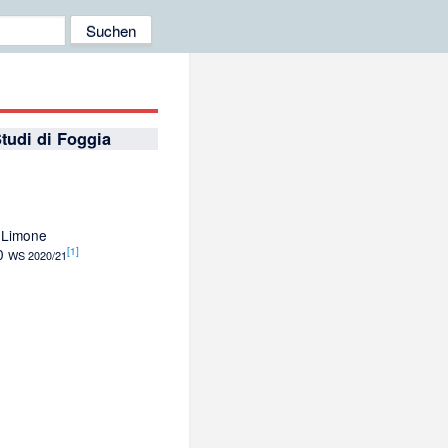
Studi di Foggia
 Limone
[1]
00
WS 2020/21