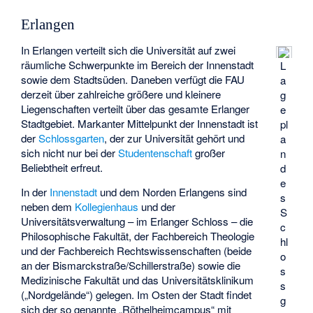
Erlangen
In Erlangen verteilt sich die Universität auf zwei
räumliche Schwerpunkte im Bereich der Innenstadt
L
sowie dem Stadtsüden. Daneben verfügt die FAU
a
derzeit über zahlreiche größere und kleinere
g
Liegenschaften verteilt über das gesamte Erlanger
e
Stadtgebiet. Markanter Mittelpunkt der Innenstadt ist
pl
der
Schlossgarten
, der zur Universität gehört und
a
sich nicht nur bei der
Studentenschaft
großer
n
Beliebtheit erfreut.
d
e
In der
Innenstadt
und dem Norden Erlangens sind
s
neben dem
Kollegienhaus
und der
S
Universitätsverwaltung – im
Erlanger Schloss
– die
c
Philosophische Fakultät, der Fachbereich Theologie
hl
und der Fachbereich Rechtswissenschaften (beide
o
an der Bismarckstraße/Schillerstraße) sowie die
s
Medizinische Fakultät und das Universitätsklinikum
s
(„Nordgelände“) gelegen. Im Osten der Stadt findet
g
sich der so genannte „Röthelheimcampus“ mit