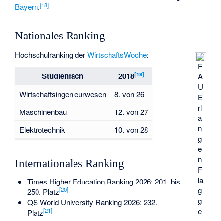
[
18
]
Bayern
.
Nationales Ranking
Hochschulranking der
WirtschaftsWoche
:
F
[
19
]
Studienfach
2018
A
U
Wirtschaftsingenieurwesen
8. von 26
E
rl
Maschinenbau
12. von 27
a
n
Elektrotechnik
10. von 28
g
e
n
Internationales Ranking
F
la
Times Higher Education Ranking 2026: 201. bis
g
[
20
]
250. Platz
g
QS World University Ranking 2026: 232.
e
[
21
]
Platz