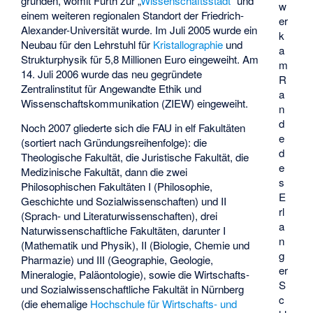
gründen, womit Fürth zur „
Wissenschaftsstadt
“ und
w
einem weiteren regionalen Standort der Friedrich-
er
Alexander-Universität wurde. Im Juli 2005 wurde ein
k
Neubau für den Lehrstuhl für
Kristallographie
und
a
Strukturphysik für 5,8 Millionen Euro eingeweiht. Am
m
14. Juli 2006 wurde das neu gegründete
R
Zentralinstitut für Angewandte Ethik und
a
Wissenschaftskommunikation (ZIEW) eingeweiht.
n
d
Noch 2007 gliederte sich die FAU in elf Fakultäten
e
(sortiert nach Gründungsreihenfolge): die
d
Theologische Fakultät, die Juristische Fakultät, die
e
Medizinische Fakultät, dann die zwei
s
Philosophischen Fakultäten I (Philosophie,
E
Geschichte und Sozialwissenschaften) und II
rl
(Sprach- und Literaturwissenschaften), drei
a
Naturwissenschaftliche Fakultäten, darunter I
n
(Mathematik und Physik), II (Biologie, Chemie und
g
Pharmazie) und III (Geographie, Geologie,
er
Mineralogie, Paläontologie), sowie die Wirtschafts-
S
und Sozialwissenschaftliche Fakultät in Nürnberg
c
(die ehemalige
Hochschule für Wirtschafts- und