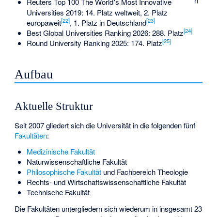
n
Reuters Top 100 The World
’
s Most Innovative
Universities 2019: 14. Platz weltweit, 2. Platz
[
22
]
[
23
]
europaweit
, 1. Platz in Deutschland
[
24
]
Best Global Universities Ranking 2026: 288. Platz
[
25
]
Round University Ranking 2025: 174. Platz
Aufbau
Aktuelle Struktur
Seit 2007 gliedert sich die Universität in die folgenden fünf
Fakultäten
:
Medizinische Fakultät
Naturwissenschaftliche Fakultät
Philosophische Fakultät
und Fachbereich Theologie
Rechts- und Wirtschaftswissenschaftliche Fakultät
Technische Fakultät
Die Fakultäten untergliedern sich wiederum in insgesamt 23