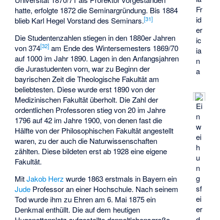
Fr
hatte, erfolgte 1872 die Seminargründung. Bis 1884
id
[
31
]
blieb Karl Hegel Vorstand des Seminars.
er
Die Studentenzahlen stiegen in den 1880er Jahren
ic
[
32
]
von 374
am Ende des Wintersemesters 1869/70
ia
auf 1000 im Jahr 1890. Lagen in den Anfangsjahren
n
die Jurastudenten vorn, war zu Beginn der
a
bayrischen Zeit die Theologische Fakultät am
beliebtesten. Diese wurde erst 1890 von der
Medizinischen Fakultät überholt. Die Zahl der
Ei
ordentlichen Professoren stieg von 20 im Jahre
n
1796 auf 42 im Jahre 1900, von denen fast die
w
Hälfte von der Philosophischen Fakultät angestellt
ei
waren, zu der auch die Naturwissenschaften
h
zählten. Diese bildeten erst ab 1928 eine eigene
u
Fakultät.
n
g
Mit
Jakob Herz
wurde 1863 erstmals in Bayern ein
sf
Jude
Professor an einer Hochschule. Nach seinem
ei
Tod wurde ihm zu Ehren am 6. Mai 1875 ein
er
Denkmal enthüllt. Die auf dem heutigen
d
Hugenottenplatz aufgestellte doppeltlebensgroße