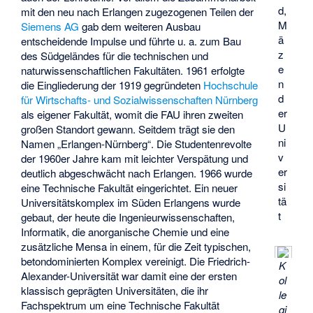
d,
mit den neu nach Erlangen zugezogenen Teilen der
M
Siemens AG
gab dem weiteren Ausbau
ä
entscheidende Impulse und führte u. a. zum Bau
z
des Südgeländes für die technischen und
e
naturwissenschaftlichen Fakultäten. 1961 erfolgte
n
die Eingliederung der 1919 gegründeten
Hochschule
d
für Wirtschafts- und Sozialwissenschaften Nürnberg
er
als eigener Fakultät, womit die FAU ihren zweiten
U
großen Standort gewann. Seitdem trägt sie den
ni
Namen „Erlangen-Nürnberg“. Die Studentenrevolte
v
der 1960er Jahre kam mit leichter Verspätung und
er
deutlich abgeschwächt nach Erlangen. 1966 wurde
si
eine Technische Fakultät eingerichtet. Ein neuer
tä
Universitätskomplex im Süden Erlangens wurde
t
gebaut, der heute die Ingenieurwissenschaften,
Informatik, die anorganische Chemie und eine
zusätzliche Mensa in einem, für die Zeit typischen,
betondominierten Komplex vereinigt. Die Friedrich-
K
Alexander-Universität war damit eine der ersten
ol
klassisch geprägten Universitäten, die ihr
le
Fachspektrum um eine Technische Fakultät
gi