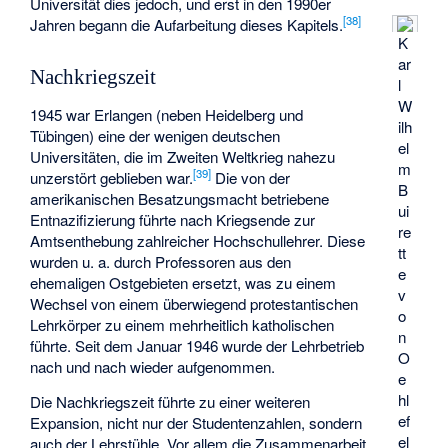
Universität dies jedoch, und erst in den 1990er
[
38
]
Jahren begann die Aufarbeitung dieses Kapitels.
K
ar
Nachkriegszeit
l
W
1945 war Erlangen (neben Heidelberg und
ilh
Tübingen) eine der wenigen deutschen
el
Universitäten, die im Zweiten Weltkrieg nahezu
m
[
39
]
unzerstört geblieben war.
Die von der
B
amerikanischen Besatzungsmacht betriebene
ui
Entnazifizierung führte nach Kriegsende zur
re
Amtsenthebung zahlreicher Hochschullehrer. Diese
tt
wurden u. a. durch Professoren aus den
e
ehemaligen Ostgebieten ersetzt, was zu einem
v
Wechsel von einem überwiegend protestantischen
o
Lehrkörper zu einem mehrheitlich katholischen
n
führte. Seit dem Januar 1946 wurde der Lehrbetrieb
O
nach und nach wieder aufgenommen.
e
hl
Die Nachkriegszeit führte zu einer weiteren
ef
Expansion, nicht nur der Studentenzahlen, sondern
el
auch der Lehrstühle. Vor allem die Zusammenarbeit