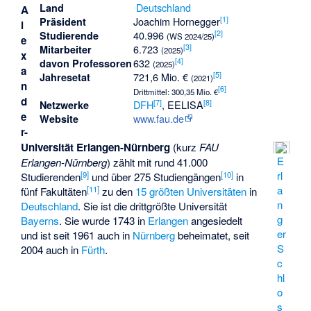
Deutschland
Land
A
[
1
]
Joachim Hornegger
Präsident
l
[
2
]
40.996
Studierende
(WS 2024/25)
e
[
3
]
6.723
Mitarbeiter
(2025)
x
[
4
]
632
davon Professoren
(2025)
a
[
5
]
721,6 Mio. €
Jahresetat
(2021)
n
[
6
]
Drittmittel: 300,35 Mio. €
d
[
7
]
[
8
]
DFH
, EELISA
Netzwerke
e
www.fau.de
Website
r-
Universität Erlangen-Nürnberg
(kurz
FAU
E
Erlangen-Nürnberg
) zählt mit rund 41.000
rl
[
9
]
[
10
]
Studierenden
und über 275 Studiengängen
in
a
[
11
]
fünf Fakultäten
zu den
15 größten Universitäten
in
n
Deutschland
. Sie ist die drittgrößte Universität
g
Bayerns
. Sie wurde 1743 in
Erlangen
angesiedelt
er
und ist seit 1961 auch in
Nürnberg
beheimatet, seit
S
2004 auch in
Fürth
.
c
hl
o
s