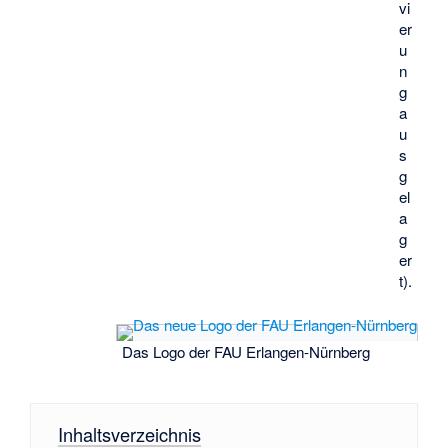
vi
er
u
n
g
a
u
s
g
el
a
g
er
t).
Das Logo der FAU Erlangen-Nürnberg
Inhaltsverzeichnis