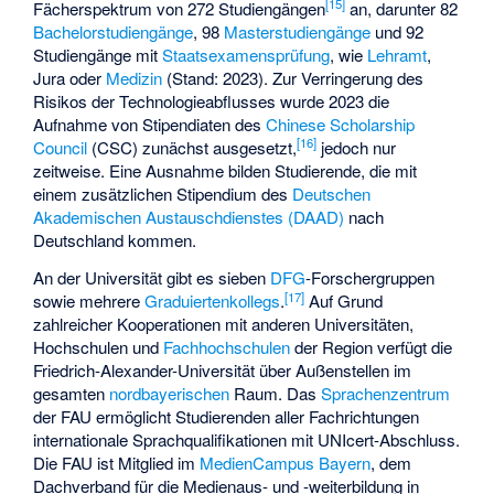
[
15
]
Fächerspektrum von 272 Studiengängen
an, darunter 82
Bachelorstudiengänge
, 98
Masterstudiengänge
und 92
Studiengänge mit
Staatsexamensprüfung
, wie
Lehramt
,
Jura oder
Medizin
(Stand: 2023). Zur Verringerung des
Risikos der Technologieabflusses wurde 2023 die
Aufnahme von Stipendiaten des
Chinese Scholarship
[
16
]
Council
(CSC) zunächst ausgesetzt,
jedoch nur
zeitweise. Eine Ausnahme bilden Studierende, die mit
einem zusätzlichen Stipendium des
Deutschen
Akademischen Austauschdienstes (DAAD)
nach
Deutschland kommen.
An der Universität gibt es sieben
DFG
-Forschergruppen
[
17
]
sowie mehrere
Graduiertenkollegs
.
Auf Grund
zahlreicher Kooperationen mit anderen Universitäten,
Hochschulen und
Fachhochschulen
der Region verfügt die
Friedrich-Alexander-Universität über Außenstellen im
gesamten
nordbayerischen
Raum. Das
Sprachenzentrum
der FAU ermöglicht Studierenden aller Fachrichtungen
internationale Sprachqualifikationen mit
UNIcert
-Abschluss.
Die FAU ist Mitglied im
MedienCampus Bayern
, dem
Dachverband für die Medienaus- und -weiterbildung in