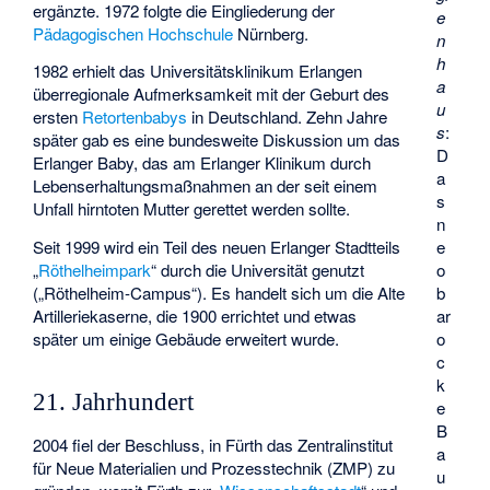
ergänzte. 1972 folgte die Eingliederung der
e
Pädagogischen Hochschule
Nürnberg.
n
h
1982 erhielt das Universitätsklinikum Erlangen
a
überregionale Aufmerksamkeit mit der Geburt des
u
ersten
Retortenbabys
in Deutschland. Zehn Jahre
s
:
später gab es eine bundesweite Diskussion um das
D
Erlanger Baby
, das am Erlanger Klinikum durch
a
Lebenserhaltungsmaßnahmen an der seit einem
s
Unfall hirntoten Mutter gerettet werden sollte.
n
Seit 1999 wird ein Teil des neuen Erlanger Stadtteils
e
„
Röthelheimpark
“ durch die Universität genutzt
o
(„Röthelheim-Campus“). Es handelt sich um die Alte
b
Artilleriekaserne, die 1900 errichtet und etwas
ar
später um einige Gebäude erweitert wurde.
o
c
k
21. Jahrhundert
e
B
2004 fiel der Beschluss, in Fürth das Zentralinstitut
a
für Neue Materialien und Prozesstechnik (ZMP) zu
u