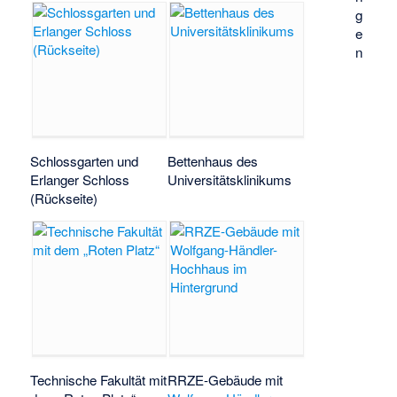
g
e
n
Schlossgarten und
Bettenhaus des
Erlanger Schloss
Universitätsklinikums
(Rückseite)
Technische Fakultät mit
RRZE-Gebäude mit