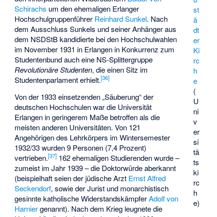
Schirachs
um den ehemaligen Erlanger
st
Hochschulgruppenführer
Reinhard Sunkel
. Nach
ä
dem Ausschluss Sunkels und seiner Anhänger aus
dt
dem NSDStB kandidierte bei den Hochschulwahlen
er
im November 1931 in Erlangen in Konkurrenz zum
Ki
Studentenbund auch eine NS-Splittergruppe
rc
Revolutionäre Studenten
, die einen Sitz im
h
[
36
]
Studentenparlament erhielt.
e
(
Von der 1933 einsetzenden „Säuberung“ der
U
deutschen Hochschulen war die Universität
ni
Erlangen in geringerem Maße betroffen als die
v
meisten anderen Universitäten. Von 121
er
Angehörigen des Lehrkörpers im Wintersemester
si
1932/33 wurden 9 Personen (7,4 Prozent)
tä
[
37
]
vertrieben.
162 ehemaligen Studierenden wurde –
ts
zumeist im Jahr 1939 – die Doktorwürde aberkannt
ki
(beispielhaft seien der jüdische Arzt
Ernst Alfred
rc
Seckendorf
, sowie der Jurist und monarchistisch
h
gesinnte katholische Widerstandskämpfer
Adolf von
e)
Harnier
genannt). Nach dem Krieg leugnete die