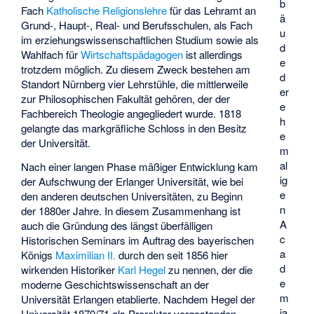
b
Fach
Katholische Religionslehre
für das Lehramt an
ä
Grund-, Haupt-, Real- und Berufsschulen, als Fach
u
im erziehungswissenschaftlichen Studium sowie als
d
Wahlfach für
Wirtschaftspädagogen
ist allerdings
e
trotzdem möglich. Zu diesem Zweck bestehen am
d
Standort Nürnberg vier Lehrstühle, die mittlerweile
er
zur Philosophischen Fakultät gehören, der der
e
Fachbereich Theologie angegliedert wurde. 1818
h
gelangte das
markgräfliche Schloss
in den Besitz
e
der Universität.
m
al
Nach einer langen Phase mäßiger Entwicklung kam
ig
der Aufschwung der Erlanger Universität, wie bei
e
den anderen deutschen Universitäten, zu Beginn
n
der 1880er Jahre. In diesem Zusammenhang ist
A
auch die Gründung des längst überfälligen
c
Historischen Seminars im Auftrag des bayerischen
a
Königs
Maximilian II.
durch den seit 1856 hier
d
wirkenden Historiker
Karl Hegel
zu nennen, der die
e
moderne Geschichtswissenschaft an der
m
Universität Erlangen etablierte. Nachdem Hegel der
ia
Universität 1870/71 als Prorektor vorgestanden