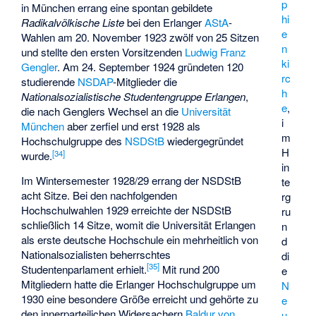
p
in München errang eine spontan gebildete
hi
Radikalvölkische Liste
bei den Erlanger
AStA
-
e
Wahlen am 20. November 1923 zwölf von 25 Sitzen
n
und stellte den ersten Vorsitzenden
Ludwig Franz
ki
Gengler
. Am 24. September 1924 gründeten 120
rc
studierende
NSDAP
-Mitglieder die
h
Nationalsozialistische Studentengruppe Erlangen
,
e
,
die nach Genglers Wechsel an die
Universität
i
München
aber zerfiel und erst 1928 als
m
Hochschulgruppe des
NSDStB
wiedergegründet
H
[
34
]
wurde.
in
Im Wintersemester 1928/29 errang der NSDStB
te
acht Sitze. Bei den nachfolgenden
rg
Hochschulwahlen 1929 erreichte der NSDStB
ru
schließlich 14 Sitze, womit die Universität Erlangen
n
als erste deutsche Hochschule ein mehrheitlich von
d
Nationalsozialisten beherrschtes
di
[
35
]
Studentenparlament erhielt.
Mit rund 200
e
Mitgliedern hatte die Erlanger Hochschulgruppe um
N
1930 eine besondere Größe erreicht und gehörte zu
e
den innerparteilichen Widersachern
Baldur von
u