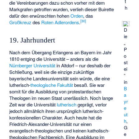
t
die Vereinbarungen dazu schon vorher mit dem
h
Markgrafen getroffen wurden, verlieh dieser Buirette
dafür den erwünschten hohen
Orden
, das
[
30
]
Großkreuz
des
Roten Adlerordens
.
D
ie
19. Jahrhundert
„
P
Nach dem Übergang Erlangens an Bayern im Jahr
o
1810 entging die Universität – anders als die
st
Nürnberger Universität
in Altdorf – nur deshalb der
ei
Schließung, weil sie die einzige zukünftige
“
bayerische Landesuniversität sein würde, die eine
in
lutherisch-
theologische Fakultät
besaß. Sie war
B
somit für die Ausbildung von protestantischen
a
Theologen im neuen Staat unerlässlich. Noch lange
yr
Zeit war die Universität
lutherisch
geprägt, verlor
e
jedoch allmählich ihren ursprünglich lutherisch-
ut
konfessionellen Charakter. Auch heute hat die
h
,
Friedrich-Alexander-Universität nur einen
G
evangelisch-theologischen und keinen katholisch-
e
theologischen Fachbereich. Eine Ausbildung im