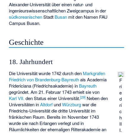
Alexander-Universität über einen natur- und
ingenieurswissenschaftlichen Zweigcampus in der
südkoreanischen
Stadt
Busan
mit den Namen FAU
Campus Busan.
Geschichte
18. Jahrhundert
Die Universität wurde 1742 durch den
Markgrafen
Friedrich von Brandenburg-Bayreuth
als Academia
F
Fridericiana (Friedrichsakademie) in
Bayreuth
ri
gegründet. Am 21. Februar 1743 erhielt sie von
e
[
29
]
Karl VII.
den Status einer Universität.
Neben den
d
Universitäten in
Altdorf
und
Würzburg
war die
ri
Friedrichs-Universität die dritte Universität im
c
fränkischen Raum. Bereits im November 1743
h
wurde sie nach Erlangen verlegt und in
II
Räumlichkeiten der ehemaligen
Ritterakademie
an
I.