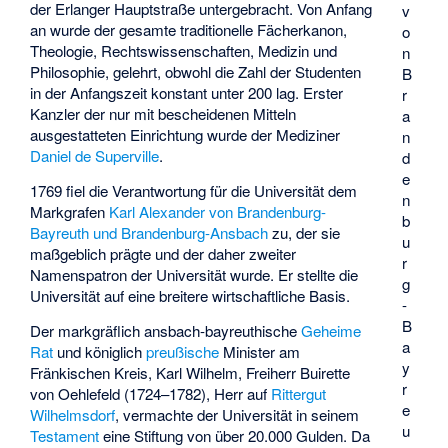
der Erlanger Hauptstraße untergebracht. Von Anfang
v
an wurde der gesamte traditionelle Fächerkanon,
o
Theologie, Rechtswissenschaften, Medizin und
n
Philosophie, gelehrt, obwohl die Zahl der Studenten
B
in der Anfangszeit konstant unter 200 lag. Erster
r
Kanzler der nur mit bescheidenen Mitteln
a
ausgestatteten Einrichtung wurde der Mediziner
n
Daniel de Superville
.
d
e
1769 fiel die Verantwortung für die Universität dem
n
Markgrafen
Karl Alexander von Brandenburg-
b
Bayreuth und Brandenburg-Ansbach
zu, der sie
u
maßgeblich prägte und der daher zweiter
r
Namenspatron der Universität wurde. Er stellte die
g
Universität auf eine breitere wirtschaftliche Basis.
-
B
Der markgräflich ansbach-bayreuthische
Geheime
a
Rat
und königlich
preußische
Minister am
y
Fränkischen Kreis, Karl Wilhelm, Freiherr Buirette
r
von Oehlefeld (1724–1782), Herr auf
Rittergut
e
Wilhelmsdorf
, vermachte der Universität in seinem
u
Testament
eine Stiftung von über 20.000 Gulden. Da