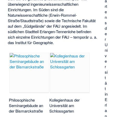
a
überwiegend ingenieurwissenschaftlichen
rt
Einrichtungen. Im Süden sind die
e
Naturwissenschaftliche (Erwin-Rommel-
n
Straße/Staudtstraße) sowie die Technische Fakultät
s
auf dem „Südgelände“ der FAU angesiedelt. Im
d
südlichen Stadtteil Erlangen-Tennenlohe befinden
e
sich einzelne Einrichtungen der FAU – temporär u. a.
r
das Institut für Geographie.
U
ni
v
e
r
si
t
ä
t
in
E
Philosophische
Kollegienhaus der
rl
Seminargebäude an
Universität am
a
der Bismarckstraße
Schlossgarten
n