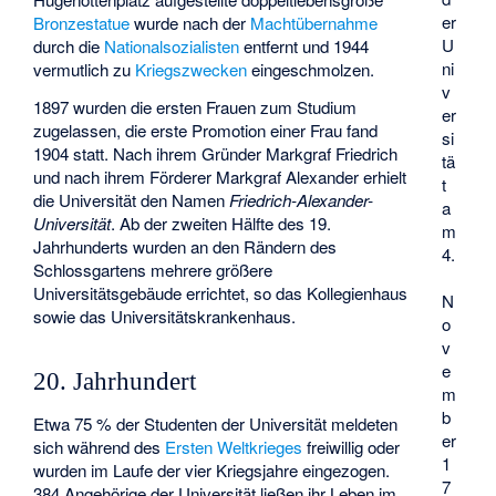
er
Bronzestatue
wurde nach der
Machtübernahme
U
durch die
Nationalsozialisten
entfernt und 1944
ni
vermutlich zu
Kriegszwecken
eingeschmolzen.
v
1897 wurden die ersten Frauen zum Studium
er
zugelassen, die erste Promotion einer Frau fand
si
1904 statt. Nach ihrem Gründer Markgraf Friedrich
tä
und nach ihrem Förderer Markgraf Alexander erhielt
t
die Universität den Namen
Friedrich-Alexander-
a
Universität
. Ab der zweiten Hälfte des 19.
m
Jahrhunderts wurden an den Rändern des
4.
Schlossgartens mehrere größere
Universitätsgebäude errichtet, so das Kollegienhaus
N
sowie das Universitätskrankenhaus.
o
v
e
20. Jahrhundert
m
b
Etwa 75 % der Studenten der Universität meldeten
er
sich während des
Ersten Weltkrieges
freiwillig oder
1
wurden im Laufe der vier Kriegsjahre eingezogen.
7
384 Angehörige der Universität ließen ihr Leben im