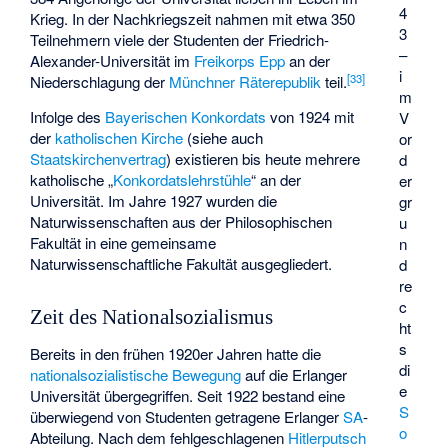
4
Krieg. In der Nachkriegszeit nahmen mit etwa 350
3
Teilnehmern viele der Studenten der Friedrich-
–
Alexander-Universität im
Freikorps Epp
an der
i
[
33
]
Niederschlagung der
Münchner Räterepublik
teil.
m
Infolge des
Bayerischen Konkordats
von 1924 mit
V
der
katholischen Kirche
(siehe auch
or
Staatskirchenvertrag
) existieren bis heute mehrere
d
katholische „
Konkordatslehrstühle
“ an der
er
Universität. Im Jahre 1927 wurden die
gr
Naturwissenschaften aus der Philosophischen
u
Fakultät in eine gemeinsame
n
Naturwissenschaftliche Fakultät ausgegliedert.
d
re
c
Zeit des Nationalsozialismus
ht
s
Bereits in den frühen 1920er Jahren hatte die
di
nationalsozialistische Bewegung
auf die Erlanger
e
Universität übergegriffen. Seit 1922 bestand eine
S
überwiegend von Studenten getragene Erlanger
SA
-
o
Abteilung. Nach dem fehlgeschlagenen
Hitlerputsch