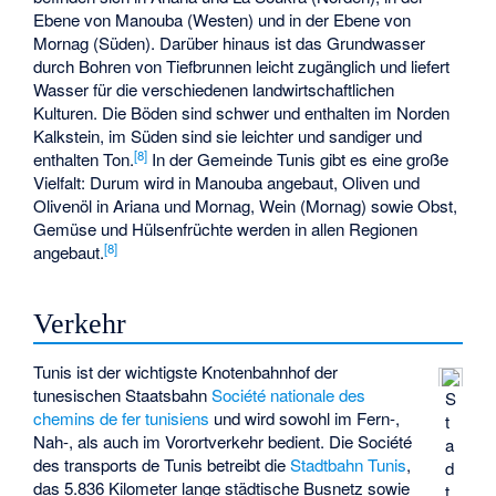
Ebene von Manouba (Westen) und in der Ebene von
Mornag (Süden). Darüber hinaus ist das Grundwasser
durch Bohren von Tiefbrunnen leicht zugänglich und liefert
Wasser für die verschiedenen landwirtschaftlichen
Kulturen. Die Böden sind schwer und enthalten im Norden
Kalkstein, im Süden sind sie leichter und sandiger und
[
8
]
enthalten Ton.
In der Gemeinde Tunis gibt es eine große
Vielfalt: Durum wird in Manouba angebaut, Oliven und
Olivenöl in Ariana und Mornag, Wein (Mornag) sowie Obst,
Gemüse und Hülsenfrüchte werden in allen Regionen
[
8
]
angebaut.
Verkehr
Tunis ist der wichtigste Knotenbahnhof der
tunesischen Staatsbahn
Société nationale des
S
chemins de fer tunisiens
und wird sowohl im Fern-,
t
Nah-, als auch im Vorortverkehr bedient. Die
Société
a
des transports de Tunis
betreibt die
Stadtbahn Tunis
,
d
das 5.836 Kilometer lange städtische Busnetz sowie
t