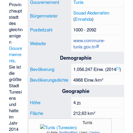
Gouvernement
Tunis
Provin
zhaupt
Souad Abderrahim
Bürgermeister
stadt
(
Ennahda
)
des
gleichn
Postleitzahl
1000 - 2092
amige
www.commune-
n
Website
tunis.gov.tn
Gouve
rneme
Demographie
nts
.
Sie ist
[
1
]
Bevölkerung
1.056.247 Einw. (2014
)
die
größte
Bevölkerungsdichte
4968 Einw./km²
Stadt
Geographie
Tunesi
ens
Höhe
4
m
und
hatte
Fläche
212,63 km²
im
Tunis
Jahr
2014
(c)
Karte:
NordNordWest
, Lizenz:
Creative