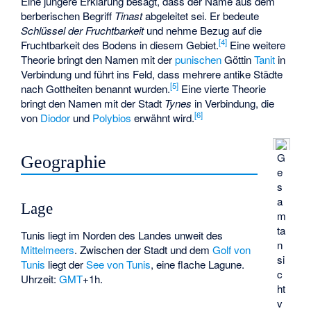
Eine jüngere Erklärung besagt, dass der Name aus dem
berberischen Begriff
Tinast
abgeleitet sei. Er bedeute
Schlüssel der Fruchtbarkeit
und nehme Bezug auf die
[
4
]
Fruchtbarkeit des Bodens in diesem Gebiet.
Eine weitere
Theorie bringt den Namen mit der
punischen
Göttin
Tanit
in
Verbindung und führt ins Feld, dass mehrere antike Städte
[
5
]
nach Gottheiten benannt wurden.
Eine vierte Theorie
bringt den Namen mit der Stadt
Tynes
in Verbindung, die
[
6
]
von
Diodor
und
Polybios
erwähnt wird.
G
Geographie
e
s
a
Lage
m
ta
Tunis liegt im Norden des Landes unweit des
n
Mittelmeers
. Zwischen der Stadt und dem
Golf von
si
Tunis
liegt der
See von Tunis
, eine flache Lagune.
c
Uhrzeit:
GMT
+1h.
ht
v