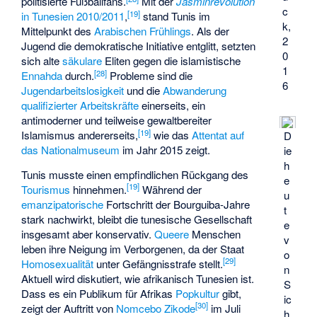
politisierte Fußballfans.
Mit der
Jasminrevolution
c
[
19
]
in Tunesien 2010/2011
,
stand Tunis im
k,
Mittelpunkt des
Arabischen Frühlings
. Als der
2
Jugend die demokratische Initiative entglitt, setzten
0
sich alte
säkulare
Eliten gegen die islamistische
1
[
28
]
Ennahda
durch.
Probleme sind die
6
Jugendarbeitslosigkeit
und die
Abwanderung
qualifizierter Arbeitskräfte
einerseits, ein
antimoderner und teilweise gewaltbereiter
[
19
]
Islamismus andererseits,
wie das
Attentat auf
D
das Nationalmuseum
im Jahr 2015 zeigt.
ie
h
Tunis musste einen empfindlichen Rückgang des
e
[
19
]
Tourismus
hinnehmen.
Während der
u
emanzipatorische
Fortschritt der Bourguiba-Jahre
t
stark nachwirkt, bleibt die tunesische Gesellschaft
e
insgesamt aber konservativ.
Queere
Menschen
v
leben ihre Neigung im Verborgenen, da der Staat
o
[
29
]
Homosexualität
unter Gefängnisstrafe stellt.
n
Aktuell wird diskutiert, wie afrikanisch Tunesien ist.
S
Dass es ein Publikum für Afrikas
Popkultur
gibt,
ic
[
30
]
zeigt der Auftritt von
Nomcebo Zikode
im Juli
h