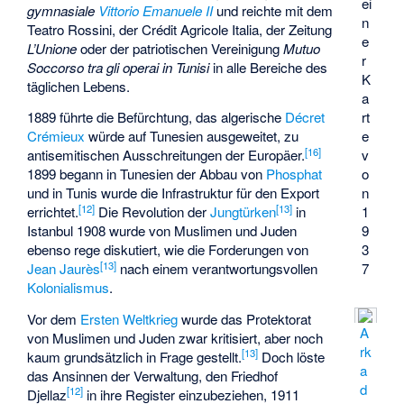
ei
gymnasiale
Vittorio Emanuele II
und reichte mit dem
n
Teatro Rossini
, der
Crédit Agricole Italia
, der Zeitung
e
L’Unione
oder der patriotischen Vereinigung
Mutuo
r
Soccorso tra gli operai in Tunisi
in alle Bereiche des
K
täglichen Lebens.
a
rt
1889 führte die Befürchtung, das algerische
Décret
e
Crémieux
würde auf Tunesien ausgeweitet, zu
[
16
]
v
antisemitischen Ausschreitungen der Europäer.
o
1899 begann in Tunesien der Abbau von
Phosphat
n
und in Tunis wurde die Infrastruktur für den Export
[
12
]
[
13
]
1
errichtet.
Die Revolution der
Jungtürken
in
9
Istanbul 1908 wurde von Muslimen und Juden
3
ebenso rege diskutiert, wie die Forderungen von
[
13
]
7
Jean Jaurès
nach einem verantwortungsvollen
Kolonialismus
.
Vor dem
Ersten Weltkrieg
wurde das Protektorat
A
von Muslimen und Juden zwar kritisiert, aber noch
rk
[
13
]
kaum grundsätzlich in Frage gestellt.
Doch löste
a
das Ansinnen der Verwaltung, den
Friedhof
d
[
12
]
Djellaz
in ihre Register einzubeziehen, 1911