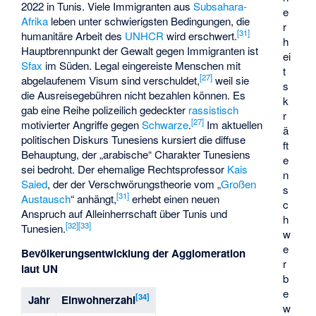
2022 in Tunis. Viele Immigranten aus
Subsahara-
e
Afrika
leben unter schwierigsten Bedingungen, die
r
[
31
]
humanitäre Arbeit des
UNHCR
wird erschwert.
h
Hauptbrennpunkt der Gewalt gegen Immigranten ist
ei
Sfax
im Süden. Legal eingereiste Menschen mit
t
[
27
]
abgelaufenem Visum sind verschuldet,
weil sie
s
die Ausreisegebühren nicht bezahlen können. Es
k
gab eine Reihe polizeilich gedeckter
rassistisch
r
[
27
]
motivierter Angriffe gegen
Schwarze
.
Im aktuellen
ä
politischen Diskurs Tunesiens kursiert die diffuse
ft
Behauptung, der „arabische“ Charakter Tunesiens
e
sei bedroht. Der ehemalige Rechtsprofessor
Kais
n
Saied
, der der Verschwörungstheorie vom „
Großen
s
[
31
]
Austausch
“ anhängt,
erhebt einen neuen
c
Anspruch auf Alleinherrschaft über Tunis und
h
[
32
]
[
33
]
Tunesien.
w
e
Bevölkerungsentwicklung der Agglomeration
r
laut UN
b
e
[
34
]
Jahr
Einwohnerzahl
w