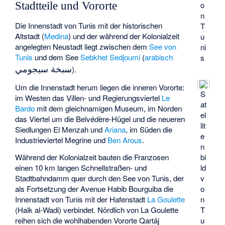
o
Stadtteile und Vororte
n
Die Innenstadt von Tunis mit der historischen
T
Altstadt (
Medina
) und der während der Kolonialzeit
u
angelegten Neustadt liegt zwischen dem
See von
ni
Tunis
und dem See
Sebkhet Sedjoumi
(
arabisch
s
سبخة سيجومي
).
Um die Innenstadt herum liegen die inneren Vororte:
S
im Westen das Villen- und Regierungsviertel
Le
at
Bardo
mit dem gleichnamigen Museum, im Norden
el
das Viertel um die Belvédère-Hügel und die neueren
lit
Siedlungen
El Menzah
und
Ariana
, im Süden die
e
Industrieviertel
Megrine
und
Ben Arous
.
n
bi
Während der Kolonialzeit bauten die Franzosen
ld
einen 10 km langen Schnellstraßen- und
v
Stadtbahndamm quer durch den See von Tunis, der
o
als Fortsetzung der
Avenue Habib Bourguiba
die
n
Innenstadt von Tunis mit der Hafenstadt
La Goulette
T
(Halk al-Wadi) verbindet. Nördlich von La Goulette
u
reihen sich die wohlhabenden Vororte Qartāj