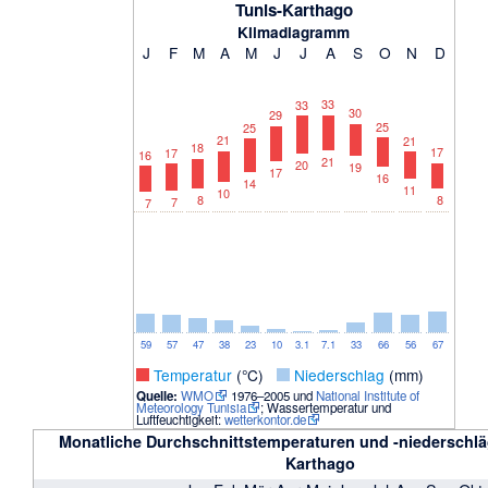
Tunis-Karthago
Klimadiagramm
J
F
M
A
M
J
J
A
S
O
N
D
33
33
30
29
25
25
21
21
18
17
17
16
21
20
19
17
16
14
11
10
8
8
7
7
59
57
47
38
23
10
3.1
7.1
33
66
56
67
_
Temperatur
(°C)
_
Niederschlag
(mm)
Quelle:
WMO
1976–2005 und
National Institute of
Meteorology Tunisia
; Wassertemperatur und
Luftfeuchtigkeit:
wetterkontor.de
Monatliche Durchschnittstemperaturen und -niederschläg
Karthago