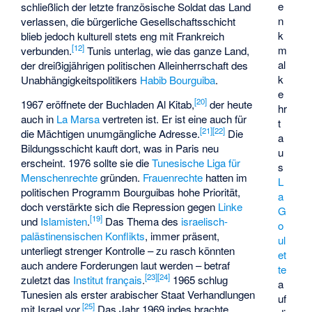
e
schließlich der letzte französische Soldat das Land
n
verlassen, die bürgerliche Gesellschaftsschicht
k
blieb jedoch kulturell stets eng mit Frankreich
[
12
]
m
verbunden.
Tunis unterlag, wie das ganze Land,
al
der dreißigjährigen politischen Alleinherrschaft des
k
Unabhängigkeitspolitikers
Habib Bourguiba
.
e
[
20
]
1967 eröffnete der Buchladen
Al Kitab
,
der heute
hr
auch in
La Marsa
vertreten ist. Er ist eine auch für
t
[
21
]
[
22
]
die Mächtigen unumgängliche Adresse.
Die
a
Bildungsschicht kauft dort, was in Paris neu
u
erscheint. 1976 sollte sie die
Tunesische Liga für
s
Menschenrechte
gründen.
Frauenrechte
hatten im
L
politischen Programm Bourguibas hohe Priorität,
a
doch verstärkte sich die Repression gegen
Linke
G
[
19
]
und
Islamisten
.
Das Thema des
israelisch-
o
palästinensischen Konflikts
, immer präsent,
ul
unterliegt strenger Kontrolle – zu rasch könnten
et
auch andere Forderungen laut werden – betraf
te
[
23
]
[
24
]
zuletzt das
Institut français
.
1965 schlug
a
Tunesien als erster arabischer Staat Verhandlungen
uf
[
25
]
mit Israel vor.
Das Jahr 1969 indes brachte