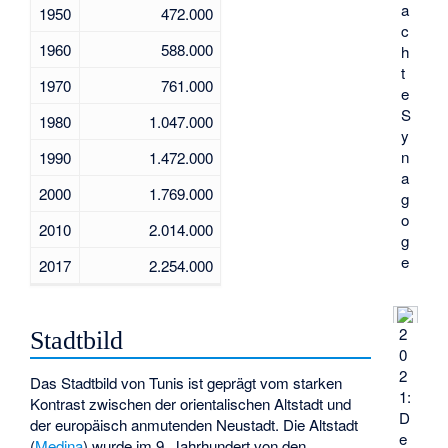
a
1950
472.000
c
1960
588.000
h
t
1970
761.000
e
S
1980
1.047.000
y
n
1990
1.472.000
a
2000
1.769.000
g
o
2010
2.014.000
g
e
2017
2.254.000
2
Stadtbild
0
2
Das Stadtbild von Tunis ist geprägt vom starken
1:
Kontrast zwischen der orientalischen Altstadt und
D
der europäisch anmutenden Neustadt. Die Altstadt
e
(
Medina
) wurde im 9. Jahrhundert von den