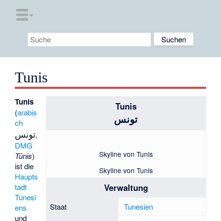
Tunis
Tunis
Tunis
(
arabis
تونس
ch
تونس
,
DMG
Skyline von Tunis
Tūnis
)
ist die
Skyline von Tunis
Haupts
tadt
Verwaltung
Tunesi
Staat
Tunesien
ens
und