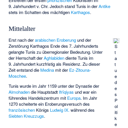
Eintreffen der ersten
phönizischen
Kolonisten im
9. Jahrhundert v. Chr. Jedoch stand Tunis in der
Antike
stets im Schatten des mächtigen
Karthagos
.
Mittelalter
Erst nach der
arabischen Eroberung
und der
Zerstörung Karthagos Ende des 7. Jahrhunderts
S
gelangte Tunis zu überregionaler Bedeutung. Unter
t
der Herrschaft der
Aghlabiden
diente Tunis im
a
9. Jahrhundert kurzfristig als Residenz. Zu dieser
t
Zeit entstand die
Medina
mit der
Ez-Zitouna-
u
Moschee
.
e
d
Tunis wurde im Jahr 1159 unter der Dynastie der
e
Almohaden
die Hauptstadt
Ifrīqiyas
und war ein
s
führendes Handelszentrum mit
Europa
. Im Jahr
P
1270 scheiterte ein Eroberungsversuch des
ol
französischen
Königs
Ludwig IX.
während des
iti
Siebten Kreuzzugs
.
k
e