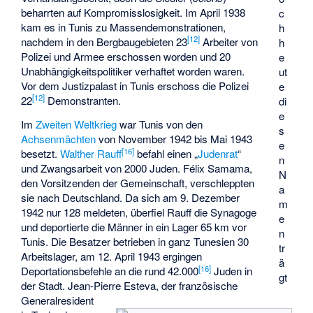
beharrten auf Kompromisslosigkeit. Im April 1938
c
kam es in Tunis zu Massendemonstrationen,
h
[
12
]
nachdem in den Bergbaugebieten 23
Arbeiter von
h
Polizei und Armee erschossen worden und 20
e
Unabhängigkeitspolitiker verhaftet worden waren.
ut
Vor dem Justizpalast in Tunis erschoss die Polizei
e
[
12
]
22
Demonstranten.
di
e
Im
Zweiten Weltkrieg
war Tunis von den
s
Achsenmächten
von November 1942 bis Mai 1943
e
[
16
]
besetzt.
Walther Rauff
befahl einen „
Judenrat
“
n
und Zwangsarbeit von 2000 Juden.
Félix Samama
,
N
den Vorsitzenden der Gemeinschaft, verschleppten
a
sie nach Deutschland. Da sich am 9. Dezember
m
1942 nur 128 meldeten, überfiel Rauff die Synagoge
e
und deportierte die Männer in ein Lager 65 km vor
n
Tunis. Die Besatzer betrieben in ganz Tunesien 30
tr
Arbeitslager, am 12. April 1943 ergingen
ä
[
16
]
Deportationsbefehle an die rund 42.000
Juden in
gt
der Stadt.
Jean-Pierre Esteva
, der französische
Generalresident