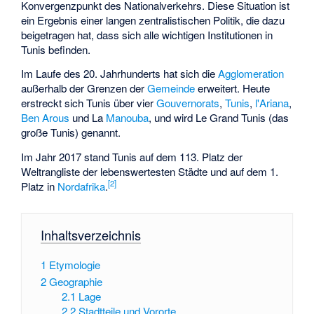
Konvergenzpunkt des Nationalverkehrs. Diese Situation ist
ein Ergebnis einer langen zentralistischen Politik, die dazu
beigetragen hat, dass sich alle wichtigen Institutionen in
Tunis befinden.
Im Laufe des 20. Jahrhunderts hat sich die
Agglomeration
außerhalb der Grenzen der
Gemeinde
erweitert. Heute
erstreckt sich Tunis über vier
Gouvernorats
,
Tunis
,
l'Ariana
,
Ben Arous
und La
Manouba
, und wird Le Grand Tunis (das
große Tunis) genannt.
Im Jahr 2017 stand Tunis auf dem 113. Platz der
Weltrangliste der lebenswertesten Städte und auf dem 1.
[
2
]
Platz in
Nordafrika
.
Inhaltsverzeichnis
1
Etymologie
2
Geographie
2.1
Lage
2.2
Stadtteile und Vororte