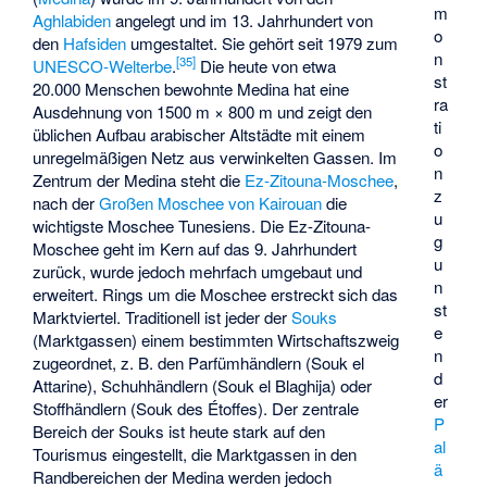
m
Aghlabiden
angelegt und im 13. Jahrhundert von
o
den
Hafsiden
umgestaltet. Sie gehört seit 1979 zum
n
[
35
]
UNESCO-Welterbe
.
Die heute von etwa
st
20.000 Menschen bewohnte Medina hat eine
ra
Ausdehnung von 1500 m × 800 m und zeigt den
ti
üblichen Aufbau arabischer Altstädte mit einem
o
unregelmäßigen Netz aus verwinkelten Gassen. Im
n
Zentrum der Medina steht die
Ez-Zitouna-Moschee
,
z
nach der
Großen Moschee von Kairouan
die
u
wichtigste Moschee Tunesiens. Die Ez-Zitouna-
g
Moschee geht im Kern auf das 9. Jahrhundert
u
zurück, wurde jedoch mehrfach umgebaut und
n
erweitert. Rings um die Moschee erstreckt sich das
st
Marktviertel. Traditionell ist jeder der
Souks
e
(Marktgassen) einem bestimmten Wirtschaftszweig
n
zugeordnet, z. B. den Parfümhändlern (Souk el
d
Attarine), Schuhhändlern (Souk el Blaghija) oder
er
Stoffhändlern (Souk des Étoffes). Der zentrale
P
Bereich der Souks ist heute stark auf den
al
Tourismus eingestellt, die Marktgassen in den
ä
Randbereichen der Medina werden jedoch