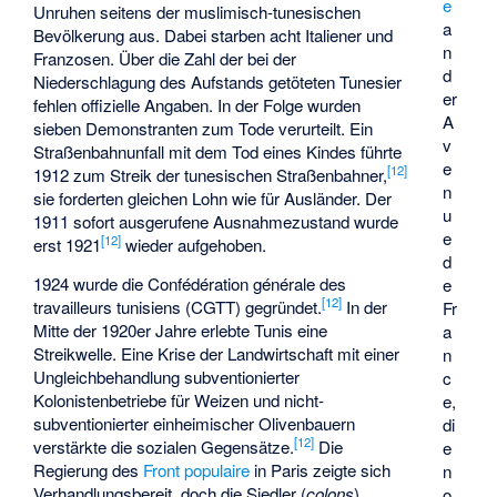
e
Unruhen seitens der muslimisch-tunesischen
a
Bevölkerung aus. Dabei starben acht Italiener und
n
Franzosen. Über die Zahl der bei der
d
Niederschlagung des Aufstands getöteten Tunesier
er
fehlen offizielle Angaben. In der Folge wurden
A
sieben Demonstranten zum Tode verurteilt. Ein
v
Straßenbahnunfall mit dem Tod eines Kindes führte
e
[
12
]
1912 zum Streik der tunesischen Straßenbahner,
n
sie forderten gleichen Lohn wie für Ausländer. Der
u
1911 sofort ausgerufene Ausnahmezustand wurde
e
[
12
]
erst 1921
wieder aufgehoben.
d
1924 wurde die
Confédération générale des
e
[
12
]
travailleurs tunisiens
(CGTT) gegründet.
In der
Fr
Mitte der 1920er Jahre erlebte Tunis eine
a
Streikwelle. Eine Krise der Landwirtschaft mit einer
n
Ungleichbehandlung subventionierter
c
Kolonistenbetriebe für Weizen und nicht-
e,
subventionierter einheimischer Olivenbauern
di
[
12
]
verstärkte die sozialen Gegensätze.
Die
e
Regierung des
Front populaire
in Paris zeigte sich
n
Verhandlungsbereit, doch die Siedler (
colons
)
o