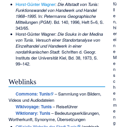
fü
Horst-Günter Wagner
:
Die Altstadt von Tunis:
ll
Funktionswandel von Handwerk und Handel
e
1968–1995.
In:
Petermanns Geographische
n,
Mitteilungen (PGM)
. Bd. 140, 1996, Heft 5+6, S.
hi
343/65.
er
Horst-Günter Wagner:
Die Souks in der Medina
ei
von Tunis. Versuch einer Standortanalyse von
n
Einzelhandel und Handwerk in einer
e
nordafrikanischen Stadt.
Schriften d. Geogr.
M
Instituts der Universität Kiel, Bd. 38, 1973, S.
e
99–142.
n
s
Weblinks
c
h
e
Commons
: Tunis
– Sammlung von Bildern,
n
Videos und Audiodateien
m
Wikivoyage: Tunis
– Reiseführer
e
Wiktionary: Tunis
– Bedeutungserklärungen,
n
Wortherkunft, Synonyme, Übersetzungen
g
Offizielle Website der Stadt Tunis
(arabisch,