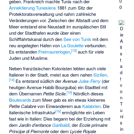
0
geben. Frankreich machte Tunis nach der
0
Annektierung Tunesiens
1881 zum Sitz der
Protektoratsverwaltung und nahm zahlreiche
Veränderungen vor. Zwischen der Altstadt und dem
Meer entstand eine Neustadt im europäischen Stil
D
und der Stadthafen wurde über einen
ie
Schifffahrtskanal durch den
See von Tunis
mit dem
A
neu angelegten Hafen von
La Goulette
verbunden.
lt
[
13
]
Es entstanden
Freimaurerlogen
,
auch für viele
s
Juden und Muslime.
t
a
Neben französischen Kolonisten lebten auch viele
d
Italiener in der Stadt, meist aus dem nahen
Sizilien
.
t
[
14
]
Es entstand südlich der
Avenue
Jules-Ferry
(der
v
heutigen
Avenue Habib Bourguiba
) ein Stadtteil mit
o
[
15
]
dem Übernamen
Petite Sicile
.
Nördlich dieses
n
Boulevards
zum Meer gab es ein etwas kleineres
T
Petite Calabre
von Einwanderern aus
Kalabrien
. Die
u
[
15
]
italienische Infrastruktur
ermöglichte ein Leben
ni
fast wie in Italien: Dies begann bei der Erziehung mit
s
dem
Jardin d’enfance
Garibaldi
, der
Ecole primaire
in
Principe di Piemonte
oder dem
Lycée Royale