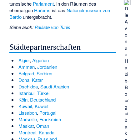
tunesische
Parlament
. In den Räumen des
D
ehemaligen
Harems
ist das
Nationalmuseum von
ie
Bardo
untergebracht.
A
Siehe auch
:
Paläste von Tunis
v
e
n
Städtepartnerschaften
u
e
Algier
,
Algerien
H
Amman
,
Jordanien
a
Belgrad
,
Serbien
bi
Doha
,
Katar
b-
Dschidda
,
Saudi-Arabien
B
Istanbul
,
Türkei
o
Köln
,
Deutschland
ur
Kuwait
,
Kuwait
g
Lissabon
,
Portugal
ui
Marseille
,
Frankreich
b
Maskat
,
Oman
a
Montreal
,
Kanada
k
Moskau
,
Russland
a