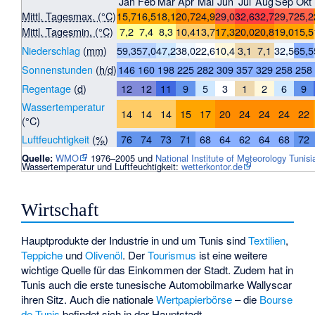
Jan
Feb
Mär
Apr
Mai
Jun
Jul
Aug
Sep
Okt
Mittl. Tagesmax. (°C)
15,7
16,5
18,1
20,7
24,9
29,0
32,6
32,7
29,7
25,2
Mittl. Tagesmin. (°C)
7,2
7,4
8,3
10,4
13,7
17,3
20,0
20,8
19,0
15,5
Niederschlag
(
mm
)
59,3
57,0
47,2
38,0
22,6
10,4
3,1
7,1
32,5
65,5
Sonnenstunden
(
h/d
)
146
160
198
225
282
309
357
329
258
258
Regentage
(
d
)
12
12
11
9
5
3
1
2
6
9
Wassertemperatur
14
14
14
15
17
20
24
24
24
22
(°C)
Luftfeuchtigkeit
(
%
)
76
74
73
71
68
64
62
64
68
72
Quelle:
WMO
1976–2005 und
National Institute of Meteorology Tunisi
Wassertemperatur und Luftfeuchtigkeit:
wetterkontor.de
Wirtschaft
Hauptprodukte der Industrie in und um Tunis sind
Textilien
,
Teppiche
und
Olivenöl
. Der
Tourismus
ist eine weitere
wichtige Quelle für das Einkommen der Stadt. Zudem hat in
Tunis auch die erste tunesische Automobilmarke
Wallyscar
ihren Sitz. Auch die nationale
Wertpapierbörse
– die
Bourse
de Tunis
befindet sich in der Hauptstadt.