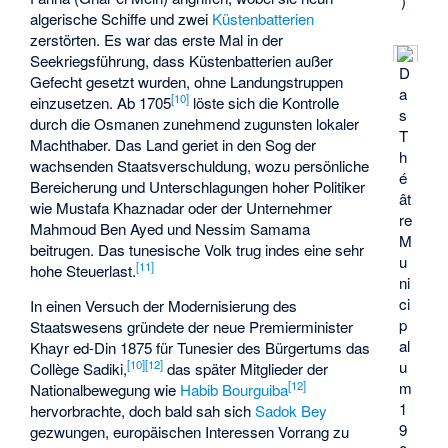
)
algerische Schiffe und zwei
Küstenbatterien
zerstörten. Es war das erste Mal in der
Seekriegsführung, dass Küstenbatterien außer
D
Gefecht gesetzt wurden, ohne Landungstruppen
a
[
10
]
einzusetzen. Ab 1705
löste sich die Kontrolle
s
durch die Osmanen zunehmend zugunsten lokaler
T
Machthaber. Das Land geriet in den Sog der
h
wachsenden Staatsverschuldung, wozu persönliche
é
Bereicherung und Unterschlagungen hoher Politiker
ât
wie
Mustafa Khaznadar
oder der Unternehmer
re
Mahmoud Ben Ayed
und
Nessim Samama
M
beitrugen. Das tunesische Volk trug indes eine sehr
u
[
11
]
hohe Steuerlast.
ni
ci
In einen Versuch der Modernisierung des
p
Staatswesens gründete der neue Premierminister
al
Khayr ed-Din
1875 für Tunesier des Bürgertums das
u
[
10
]
[
12
]
Collège Sadiki
,
das später Mitglieder der
m
[
12
]
Nationalbewegung wie
Habib Bourguiba
1
hervorbrachte, doch bald sah sich
Sadok Bey
9
gezwungen, europäischen Interessen Vorrang zu