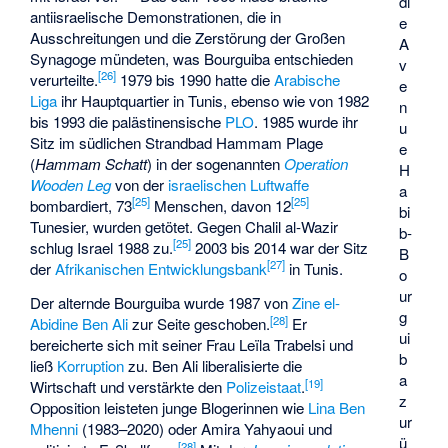
di
antiisraelische Demonstrationen, die in
e
Ausschreitungen und die Zerstörung der Großen
A
Synagoge mündeten, was Bourguiba entschieden
v
[
26
]
verurteilte.
1979 bis 1990 hatte die
Arabische
e
Liga
ihr Hauptquartier in Tunis, ebenso wie von 1982
n
bis 1993 die palästinensische
PLO
. 1985 wurde ihr
u
Sitz im südlichen Strandbad Hammam Plage
e
(
Hammam Schatt
) in der sogenannten
Operation
H
Wooden Leg
von der
israelischen Luftwaffe
a
[
25
]
[
25
]
bombardiert, 73
Menschen, davon 12
bi
Tunesier, wurden getötet. Gegen
Chalil al-Wazir
b-
[
25
]
schlug Israel 1988 zu.
2003 bis 2014 war der Sitz
B
[
27
]
der
Afrikanischen Entwicklungsbank
in Tunis.
o
ur
Der alternde Bourguiba wurde 1987 von
Zine el-
g
[
28
]
Abidine Ben Ali
zur Seite geschoben.
Er
ui
bereicherte sich mit seiner Frau
Leïla Trabelsi
und
b
ließ
Korruption
zu. Ben Ali liberalisierte die
a
[
19
]
Wirtschaft und verstärkte den
Polizeistaat
.
z
Opposition leisteten junge Blogerinnen wie
Lina Ben
ur
Mhenni
(1983–2020) oder
Amira Yahyaoui
und
ü
[
28
]