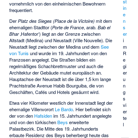
st
vornehmlich von den einheimischen Bewohnern
in
frequentiert.
e
n
Der
Platz des Sieges
(Place de la Victoire)
mit dem
s
ehemaligen Stadttor (
Porte de France
, arab.
Bab el
er
Bhar
‚Hafentor‘) liegt an der Grenze zwischen
i
Altstadt (Medina) und Neustadt (Ville Nouvelle). Die
m
Neustadt liegt zwischen der Medina und dem
See
R
von Tunis
und wurde im 19. Jahrhundert von den
e
Franzosen angelegt. Die Straßen bilden ein
gi
regelmäßiges Schachbrettmuster und auch die
er
Architektur der Gebäude mutet europäisch an.
u
Hauptachse der Neustadt ist die über 1,5 km lange
n
Prachtstraße
Avenue Habib Bourguiba
, die von
g
Geschäften, Cafés und Hotels gesäumt wird.
s
Etwa vier Kilometer westlich der Innenstadt liegt der
vi
ehemalige Villenvorort
Le Bardo
. Hier befindet sich
er
der von den
Hafsiden
im 15. Jahrhundert angelegte
te
und von den türkischen
Beys
erweiterte
l
Palastbezirk. Die Mitte des 19. Jahrhunderts
erbaute Residenz des Beys beherbergt heute das