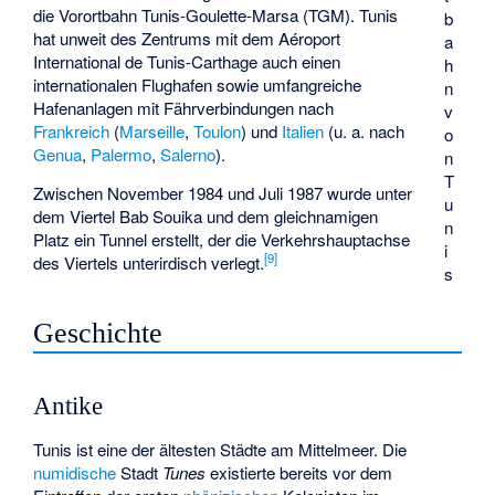
die Vorortbahn
Tunis-Goulette-Marsa
(TGM). Tunis
b
hat unweit des Zentrums mit dem
Aéroport
a
International de Tunis-Carthage
auch einen
h
internationalen Flughafen sowie umfangreiche
n
Hafenanlagen mit Fährverbindungen nach
v
Frankreich
(
Marseille
,
Toulon
) und
Italien
(u. a. nach
o
Genua
,
Palermo
,
Salerno
).
n
T
Zwischen November 1984 und Juli 1987 wurde unter
u
dem Viertel
Bab Souika
und dem gleichnamigen
n
Platz ein Tunnel erstellt, der die Verkehrshauptachse
i
[
9
]
des Viertels unterirdisch verlegt.
s
Geschichte
Antike
Tunis ist eine der ältesten Städte am Mittelmeer. Die
numidische
Stadt
Tunes
existierte bereits vor dem