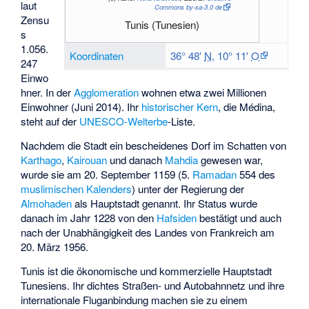
laut
Commons by-sa-3.0 de
Zensu
Tunis (Tunesien)
s
1.056.
Koordinaten
36° 48′
N
,
10° 11′
O
247
Einwo
hner. In der
Agglomeration
wohnen etwa zwei Millionen
Einwohner (Juni 2014). Ihr
historischer Kern
, die
Médina
,
steht auf der
UNESCO-Welterbe
-Liste.
Nachdem die Stadt ein bescheidenes Dorf im Schatten von
Karthago
,
Kairouan
und danach
Mahdia
gewesen war,
wurde sie am 20. September 1159 (5.
Ramadan
554 des
muslimischen Kalenders
) unter der Regierung der
Almohaden
als Hauptstadt genannt. Ihr Status wurde
danach im Jahr 1228 von den
Hafsiden
bestätigt und auch
nach der Unabhängigkeit des Landes von Frankreich am
20. März 1956.
Tunis ist die ökonomische und kommerzielle Hauptstadt
Tunesiens. Ihr dichtes Straßen- und Autobahnnetz und ihre
internationale Fluganbindung machen sie zu einem