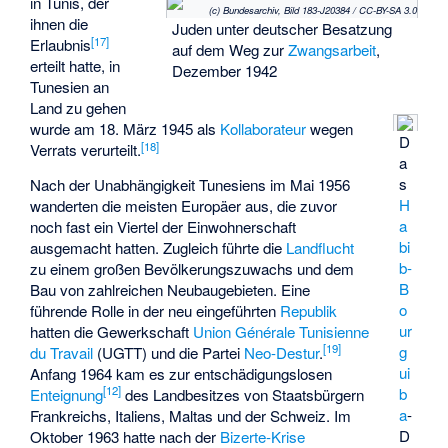
in Tunis, der
(c) Bundesarchiv, Bild 183-J20384 / CC-BY-SA 3.0
ihnen die
Juden unter deutscher Besatzung
[
17
]
Erlaubnis
auf dem Weg zur
Zwangsarbeit
,
erteilt hatte, in
Dezember 1942
Tunesien an
Land zu gehen
wurde am 18. März 1945 als
Kollaborateur
wegen
D
[
18
]
Verrats verurteilt.
a
s
Nach der
Unabhängigkeit Tunesiens
im Mai 1956
H
wanderten die meisten Europäer aus, die zuvor
a
noch fast ein Viertel der Einwohnerschaft
bi
ausgemacht hatten. Zugleich führte die
Landflucht
b-
zu einem großen Bevölkerungszuwachs und dem
B
Bau von zahlreichen Neubaugebieten. Eine
o
führende Rolle in der neu eingeführten
Republik
ur
hatten die Gewerkschaft
Union Générale Tunisienne
[
19
]
g
du Travail
(UGTT) und die Partei
Neo-Destur
.
ui
Anfang 1964 kam es zur entschädigungslosen
[
12
]
b
Enteignung
des Landbesitzes von Staatsbürgern
a
-
Frankreichs, Italiens, Maltas und der Schweiz. Im
D
Oktober 1963 hatte nach der
Bizerte-Krise