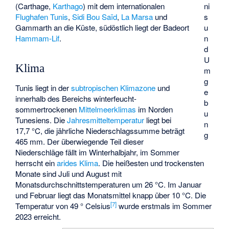
ni
(Carthage,
Karthago
) mit dem internationalen
s
Flughafen Tunis
,
Sidi Bou Saïd
,
La Marsa
und
u
Gammarth
an die Küste, südöstlich liegt der Badeort
n
Hammam-Lif
.
d
U
Klima
m
g
Tunis liegt in der
subtropischen
Klimazone
und
e
innerhalb des Bereichs winterfeucht-
b
sommertrockenen
Mittelmeerklimas
im Norden
u
Tunesiens. Die
Jahresmitteltemperatur
liegt bei
n
17,7 °C, die jährliche Niederschlagssumme beträgt
g
465 mm. Der überwiegende Teil dieser
Niederschläge fällt im Winterhalbjahr, im Sommer
herrscht ein
arides Klima
. Die heißesten und trockensten
Monate sind Juli und August mit
Monatsdurchschnittstemperaturen um 26 °C. Im Januar
und Februar liegt das Monatsmittel knapp über 10 °C. Die
[
7
]
Temperatur von 49 ° Celsius
wurde erstmals im Sommer
2023 erreicht.