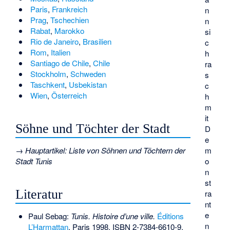
Paris
,
Frankreich
n
Prag
,
Tschechien
n
Rabat
,
Marokko
si
Rio de Janeiro
,
Brasilien
c
Rom
,
Italien
h
Santiago de Chile
,
Chile
ra
Stockholm
,
Schweden
s
Taschkent
,
Usbekistan
c
Wien
,
Österreich
h
m
it
Söhne und Töchter der Stadt
D
e
→
Hauptartikel
:
Liste von Söhnen und Töchtern der
m
Stadt Tunis
o
n
st
Literatur
ra
nt
e
Paul Sebag
:
Tunis. Histoire d’une ville.
Éditions
n
L’Harmattan
, Paris 1998,
ISBN 2-7384-6610-9
.