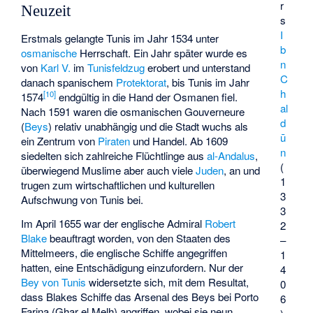
r
Neuzeit
s
I
Erstmals gelangte Tunis im Jahr 1534 unter
b
osmanische
Herrschaft. Ein Jahr später wurde es
n
von
Karl V.
im
Tunisfeldzug
erobert und unterstand
C
danach spanischem
Protektorat
, bis Tunis im Jahr
h
[
10
]
1574
endgültig in die Hand der Osmanen fiel.
al
Nach 1591 waren die osmanischen Gouverneure
d
(
Beys
) relativ unabhängig und die Stadt wuchs als
ū
ein Zentrum von
Piraten
und Handel. Ab 1609
n
siedelten sich zahlreiche Flüchtlinge aus
al-Andalus
,
(
überwiegend Muslime aber auch viele
Juden
, an und
1
trugen zum wirtschaftlichen und kulturellen
3
Aufschwung von Tunis bei.
3
Im April 1655 war der englische Admiral
Robert
2
Blake
beauftragt worden, von den Staaten des
–
Mittelmeers, die englische Schiffe angegriffen
1
hatten, eine Entschädigung einzufordern. Nur der
4
Bey von Tunis
widersetzte sich, mit dem Resultat,
0
dass Blakes Schiffe das Arsenal des Beys bei
Porto
6
Farina
(Ghar el Melh) angriffen, wobei sie neun