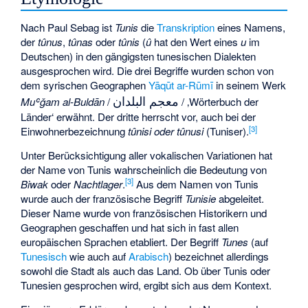
Nach
Paul Sebag
ist
Tunis
die
Transkription
eines Namens,
der
tûnus
,
tûnas
oder
tûnis
(
û
hat den Wert eines
u
im
Deutschen) in den gängigsten tunesischen Dialekten
ausgesprochen wird. Die drei Begriffe wurden schon von
dem syrischen Geographen
Yāqūt ar-Rūmī
in seinem Werk
معجم البلدان
Muʿǧam al-Buldān
/
/ ‚Wörterbuch der
Länder‘ erwähnt. Der dritte herrscht vor, auch bei der
[
3
]
Einwohnerbezeichnung
tûnisi
oder tûnusi
(Tuniser).
Unter Berücksichtigung aller vokalischen Variationen hat
der Name von Tunis wahrscheinlich die Bedeutung von
[
3
]
Biwak
oder
Nachtlager
.
Aus dem Namen von Tunis
wurde auch der französische Begriff
Tunisie
abgeleitet.
Dieser Name wurde von französischen Historikern und
Geographen geschaffen und hat sich in fast allen
europäischen Sprachen etabliert. Der Begriff
Tunes
(auf
Tunesisch
wie auch auf
Arabisch
) bezeichnet allerdings
sowohl die Stadt als auch das Land. Ob über Tunis oder
Tunesien gesprochen wird, ergibt sich aus dem Kontext.