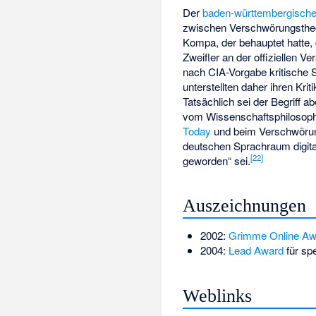
Der
baden-württembergische
zwischen Verschwörungstheor
Kompa, der behauptet hatte, 
Zweifler an der offiziellen V
nach CIA-Vorgabe kritische 
unterstellten daher ihren Kri
Tatsächlich sei der Begriff 
vom Wissenschaftsphiloso
Today
und beim Verschwöru
deutschen Sprachraum digita
[
22
]
geworden“ sei.
Auszeichnungen
2002:
Grimme Online Aw
2004:
Lead Award
für sp
Weblinks