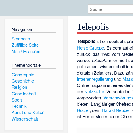
Telepolis
Navigation
Startseite
Telepolis
ist ein deutschspr
Zufällige Seite
Heise Gruppe
. Es geht auf e
Neu / Featured
zurück, das 1995 vom Medie
wurde.
Telepolis
informiert se
Themenportale
politischen, wissenschaftlic
digitalen Zeitalters. Dazu zä
Geographie
Internetregulierung
und
Mass
Geschichte
Onlinemagazin ist eines der
Religion
der
Netzkultur
. Verschieden
Gesellschaft
vorgeworfen,
Verschwörungs
Sport
bieten. Langjähriger Chefred
Technik
Rötzer
, dem
Harald Neuber
f
Kunst und Kultur
ist Bernd Müller neuer Chefr
Wissenschaft