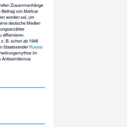
turellen Zusammenhänge
s-Beitrag von Markus
nden worden sei, um
rsame deutsche Medien
rungserzähler
u diffamieren.
n z. B. schon ab 1948
en Staatssender
Russia
rschwörungsmythos im
s Antisemitismus