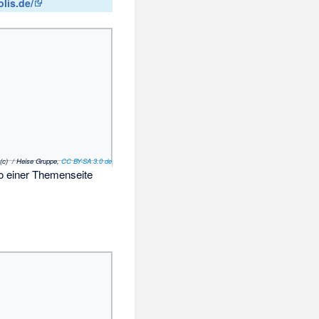
lis.de/
(c) / Heise Gruppe,
CC BY-SA 3.0 de
to einer Themenseite