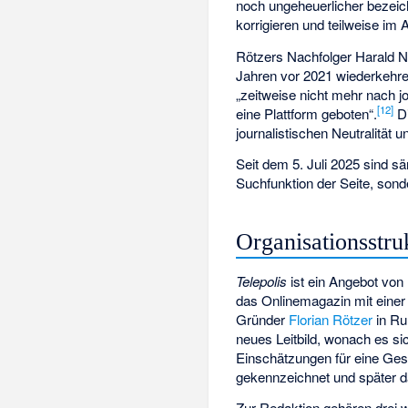
noch ungeheuerlicher bezeichn
korrigieren und teilweise i
Rötzers Nachfolger Harald Ne
Jahren vor 2021 wiederkehren
„zeitweise nicht mehr nach jo
[
12
]
eine Plattform geboten“.
Di
journalistischen Neutralität 
Seit dem 5. Juli 2025 sind sä
Suchfunktion der Seite, sond
Organisationsstru
Telepolis
ist ein Angebot von
das Onlinemagazin mit einer
Gründer
Florian Rötzer
in Ru
neues Leitbild, wonach es sic
Einschätzungen für eine Gese
gekennzeichnet und später d
Zur Redaktion gehören drei 