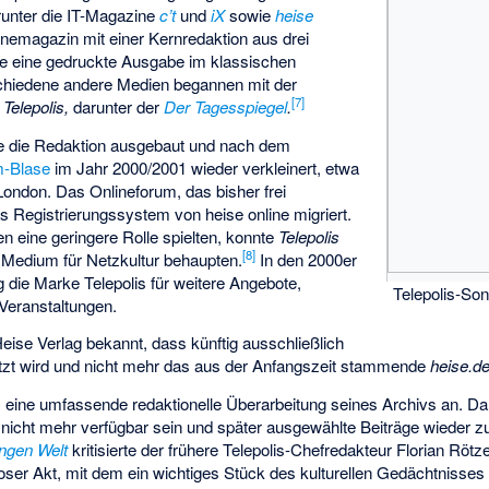
unter die IT-Magazine
c’t
und
iX
sowie
heise
inemagazin mit einer Kernredaktion aus drei
gte eine gedruckte Ausgabe im klassischen
hiedene andere Medien begannen mit der
[
7
]
s
Telepolis,
darunter der
Der Tagesspiegel
.
e die Redaktion ausgebaut und nach dem
-Blase
im Jahr 2000/2001 wieder verkleinert, etwa
n London. Das
Onlineforum
, das bisher frei
s Registrierungssystem von heise online migriert.
 eine geringere Rolle spielten, konnte
Telepolis
[
8
]
 Medium für Netzkultur behaupten.
In den 2000er
g die Marke Telepolis für weitere Angebote,
Telepolis-Son
Veranstaltungen.
ise Verlag bekannt, dass künftig ausschließlich
zt wird und nicht mehr das aus der Anfangszeit stammende
heise.de
s eine umfassende redaktionelle Überarbeitung seines Archivs an. Da
l nicht mehr verfügbar sein und später ausgewählte Beiträge wieder 
ungen Welt
kritisierte der frühere Telepolis-Chefredakteur Florian Rötzer
loser Akt, mit dem ein wichtiges Stück des kulturellen Gedächtnisses 