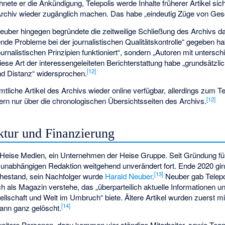
ete er die Ankündigung, Telepolis werde Inhalte früherer Artikel sich
m Archiv wieder zugänglich machen. Das habe „eindeutig Züge von Ges
uber hingegen begründete die zeitweilige Schließung des Archivs da
de Probleme bei der journalistischen Qualitätskontrolle“ gegeben ha
urnalistischen Prinzipien funktioniert“, sondern „Autoren mit untersch
ese Art der interessengeleiteten Berichterstattung habe „grundsätzli
[
12
]
und Distanz“ widersprochen.
mtliche Artikel des Archivs wieder online verfügbar, allerdings zum Tei
[
12
]
ern nur über die chronologischen Übersichtsseiten des Archivs.
ktur und Finanzierung
 Heise Medien, ein Unternehmen der Heise Gruppe. Seit Gründung f
 unabhängigen Redaktion weitgehend unverändert fort. Ende 2020 gi
[
13
]
hestand, sein Nachfolger wurde
Harald Neuber
.
Neuber gab Telepo
h als Magazin verstehe, das „überparteilich aktuelle Informationen un
llschaft und Welt im Umbruch“ biete. Ältere Artikel wurden zuerst m
[
14
]
ann ganz gelöscht.
weitere Personen, dazu kommen vier ständige Mitarbeiter, sowie Tea