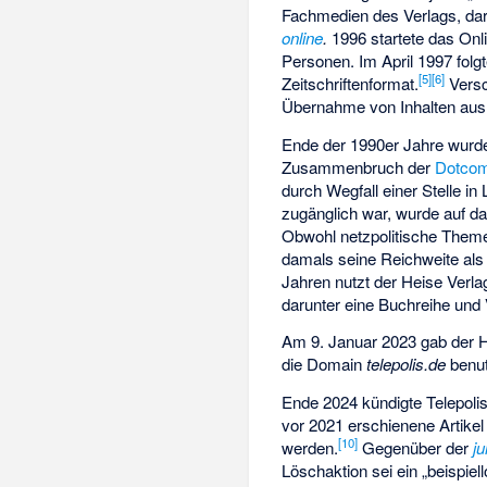
Fachmedien des Verlags, dar
online
.
1996 startete das Onl
Personen. Im April 1997 fol
[
5
]
[
6
]
Zeitschriftenformat.
Versc
Übernahme von Inhalten au
Ende der 1990er Jahre wurd
Zusammenbruch der
Dotcom
durch Wegfall einer Stelle i
zugänglich war, wurde auf da
Obwohl netzpolitische Themen
damals seine Reichweite als
Jahren nutzt der Heise Verla
darunter eine Buchreihe und 
Am 9. Januar 2023 gab der He
die Domain
telepolis.de
benut
Ende 2024 kündigte Telepoli
vor 2021 erschienene Artike
[
10
]
werden.
Gegenüber der
j
Löschaktion sei ein „beispiel