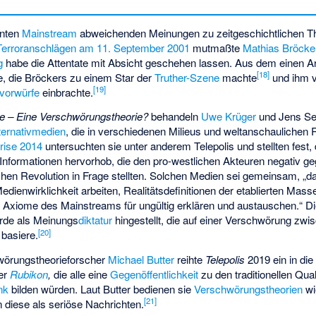
nnten
Mainstream
abweichenden Meinungen zu zeitgeschichtlichen 
Terroranschlägen am 11. September 2001
mutmaßte
Mathias Bröcke
g
habe die Attentate mit Absicht geschehen lassen. Aus dem einen Ar
[
18
]
e, die Bröckers zu einem Star der
Truther-Szene
machte
und ihm 
[
19
]
vorwürfe
einbrachte.
e – Eine Verschwörungstheorie?
behandeln
Uwe Krüger
und Jens Se
ternativmedien
, die in verschiedenen Milieus und weltanschaulichen 
rise 2014
untersuchten sie unter anderem Telepolis und stellten fes
e Informationen hervorhob, die den pro-westlichen Akteuren negativ 
hen Revolution in Frage stellten. Solchen Medien sei gemeinsam, „da
Medienwirklichkeit arbeiten, Realitätsdefinitionen der etablierten Mas
xiome des Mainstreams für ungültig erklären und austauschen.“ Die 
erde als Meinungs
diktatur
hingestellt, die auf einer Verschwörung zw
[
20
]
 basiere.
wörungstheorieforscher
Michael Butter
reihte
Telepolis
2019 ein in die
er
Rubikon
,
die alle eine
Gegenöffentlichkeit
zu den traditionellen Qu
nk
bilden würden. Laut Butter bedienen sie
Verschwörungstheorien
wi
[
21
]
n diese als seriöse Nachrichten.