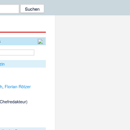
s
zin
ch
,
Florian Rötzer
(Chefredakteur)