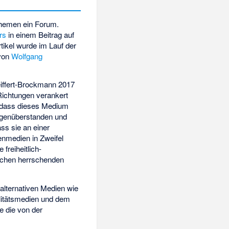
Themen ein Forum.
rs
in einem Beitrag auf
tikel wurde im Lauf der
von
Wolfgang
iffert-Brockmann 2017
Richtungen verankert
t, dass dieses Medium
gegenüberstanden und
ss sie an einer
senmedien in Zweifel
freiheitlich-
ischen herrschenden
 alternativen Medien wie
alitätsmedien und dem
e die von der