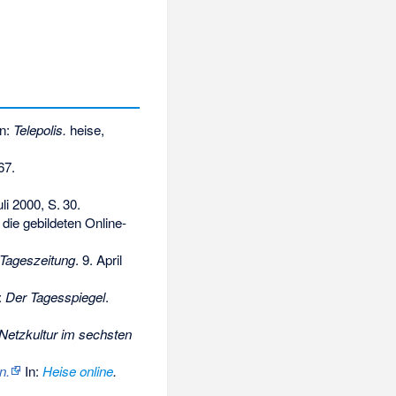
n:
Telepolis.
heise,
67
.
uli 2000,
S.
30
.
r die gebildeten Online-
 Tageszeitung
. 9. April
n:
Der Tagesspiegel
.
r Netzkultur im sechsten
n.
In:
Heise online
.