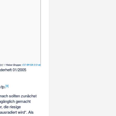
(c) / Heise Gruppe,
CC BY-SA 3.0 de
derheft 01/2005
[
9
]
/tp
.
nach sollten zunächst
zugänglich gemacht
, die riesige
ausradiert wird“. Als