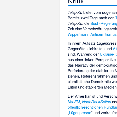
Kritik
Telepolis
bietet vom sogena
Bereits zwei Tage nach den
Telepolis,
die
Bush-Regierun
Zeit eine Verschwörungsseri
Wippermann
Antisemitismus
In ihrem Aufsatz
Lügenpress
Gegenöffentlichkeiten und
Al
sind. Während der
Ukraine-K
aus einer linken Perspektiv
das Narrativ der demokratisc
Perforierung der etablierten 
ziehen, Referenzrahmen und A
pluralistische Demokratie w
Eliten und etablierten Medien
Der Amerikanist und Versch
KenFM
,
NachDenkSeiten
od
öffentlich-rechtlichen Rundfu
„
Lügenpresse
“ und verkaufe