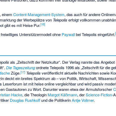
, einem
Content-Management-System
, das auch für andere Onlinem
ermarktung der Werbeplätze von
Telepolis
erfolgt vollkommen unabhän
[
15
]
ot gibt es mit
Heise Pur
.
freiwilliges Unterstützermodell ohne
Paywall
bei Telepolis eingeführt.
epolis
als „Zeitschrift der Netzkultur“. Der Verlag nannte das Angebo
ft“.
Die Tageszeitung
ordnete Telepolis 1996 als „Zeitschrift für die g
[
17
]
tische
Züge.
Telepolis
veröffentlicht aktuelle Nachrichten sowie 
n deckt ein breites Spektrum ab – von Politik, Wirtschaft, Wissensc
s Leserforum ist mit heise online vergleichbar und wird passiv moder
men Gastautoren zu Wort. Darunter waren etwa der Armutsforscher
C
ristian Hacke
, die Theologin
Margot Käßmann
, der
Science-Fiction
-A
itiker
Douglas Rushkoff
und die Politikerin
Antje Vollmer
.