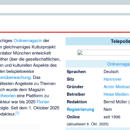
achiges
Onlinemagazin
der
Telepoli
in gleichnamiges Kulturprojekt
nlabor München entwickelt
ither über die gesellschaftlichen,
Onlinemaga
hen und kulturellen Aspekte des
hlen beispielsweise
Sprachen
Deutsch
enüberwachung
. Das
Sitz
Hannover
 ältesten Angebote zu Themen
Gründer
Armin Medos
tlich wurde dem Magazin
Betreiber
Heise Medien
theorien
eine Plattform zu
akteur war bis 2020
Florian
Redaktion
Bernd Müller 
olgte. Seit dem 1. Oktober 2025
Registrierung
Nein
[
1
]
edakteur.
Online
seit 1996
(aktualisiert 6. Okt. 2025)