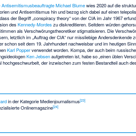
 Antisemitismusbeauftragte
Michael Blume
wies 2020 auf die struk
ien und Antisemitismus hin und bezog sich dabei auf einen telepoli
dass der Begriff „conspiracy theory“ von der CIA im Jahr 1967 erfu
ersion des
Kennedy-Mordes
zu diskreditieren. Seitdem würden geho
Stimmen als Verschwörungstheoretiker stigmatisieren. Die Verschwö
tikern, letztlich im „Auftrag der CIA“ nur missliebige Andersdenkende z
aber schon seit dem 19. Jahrhundert nachweisbar und im heutigen Sin
phen
Karl Popper
verwendet worden. Kompa, der auch beim russisch
ngsideologen
Ken Jebsen
aufgetreten ist, habe so „einen üblen Ve
l hochgeschwurbelt, der inzwischen zum festen Bestandteil auch de
[
23
]
ard
in der Kategorie Medienjournalismus
[
24
]
ezialisierte Onlinemagazine