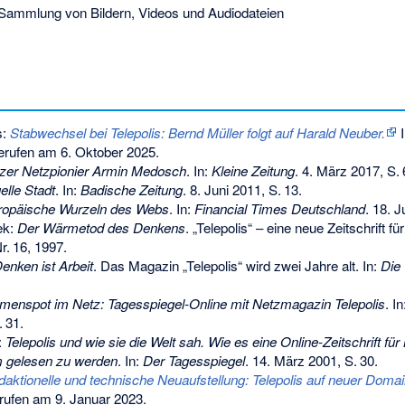
Sammlung von Bildern, Videos und Audiodateien
s:
Stabwechsel bei Telepolis: Bernd Müller folgt auf Harald Neuber.
I
rufen am 6. Oktober 2025
.
zer Netzpionier Armin Medosch
. In:
Kleine Zeitung
. 4. März 2017,
S.
uelle Stadt
. In:
Badische Zeitung
. 8. Juni 2011,
S.
13
.
ropäische Wurzeln des Webs
. In:
Financial Times Deutschland
. 18. J
ek:
Der Wärmetod des Denkens
. „Telepolis“ – eine neue Zeitschrift fü
r.
16
, 1997.
enken ist Arbeit
. Das Magazin „Telepolis“ wird zwei Jahre alt. In:
Die
nspot im Netz: Tagesspiegel-Online mit Netzmagazin Telepolis
. I
.
31
.
:
Telepolis und wie sie die Welt sah. Wie es eine Online-Zeitschrift fü
em gelesen zu werden
. In:
Der Tagesspiegel
. 14. März 2001,
S.
30
.
aktionelle und technische Neuaufstellung: Telepolis auf neuer Domai
rufen am 9. Januar 2023.