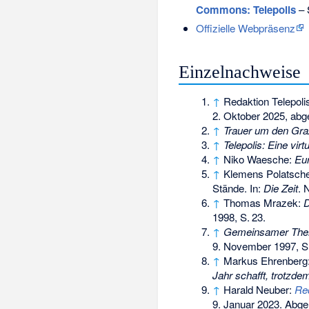
Commons
: Telepolis
– 
Offizielle Webpräsenz
Einzelnachweise
↑
Redaktion Telepoli
2. Oktober 2025,
abge
↑
Trauer um den Gra
↑
Telepolis: Eine virt
↑
Niko Waesche:
Eu
↑
Klemens Polatsch
Stände. In:
Die Zeit
.
N
↑
Thomas Mrazek:
D
1998,
S.
23
.
↑
Gemeinsamer Theme
9. November 1997,
S
↑
Markus Ehrenberg
Jahr schafft, trotzd
↑
Harald Neuber:
Red
9. Januar 2023
. Abge