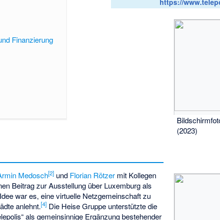
https://www.telepo
und Finanzierung
Bildschirmfo
(2023)
[
2
]
Armin Medosch
und
Florian Rötzer
mit Kollegen
en Beitrag zur Ausstellung über Luxemburg als
Idee war es, eine virtuelle Netzgemeinschaft zu
[
4
]
tädte anlehnt.
Die Heise Gruppe unterstützte die
elepolis“ als gemeinsinnige Ergänzung bestehender