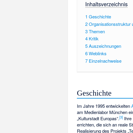
Inhaltsverzeichnis
1
Geschichte
2
Organisationsstruktur 
3
Themen
4
Kritik
5
Auszeichnungen
6
Weblinks
7
Einzelnachweise
Geschichte
Im Jahre 1995 entwickelten
am Medienlabor München ein
[
3
]
„Kulturstadt Europas“.
Ihre 
errichten, die sich an reale S
Realisierung des Projekts „T