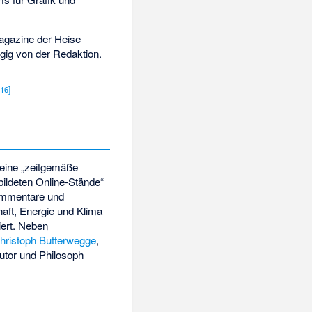
agazine der Heise
gig von der Redaktion.
[
16
]
t eine „zeitgemäße
ebildeten Online-Stände“
Kommentare und
haft, Energie und Klima
iert. Neben
hristoph Butterwegge
,
utor und Philosoph