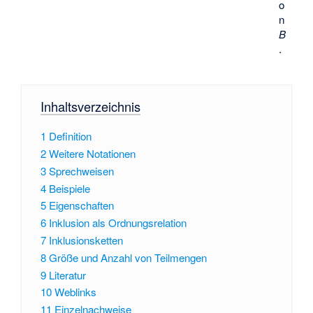
o
n
B
.
Inhaltsverzeichnis
1
Definition
2
Weitere Notationen
3
Sprechweisen
4
Beispiele
5
Eigenschaften
6
Inklusion als Ordnungsrelation
7
Inklusionsketten
8
Größe und Anzahl von Teilmengen
9
Literatur
10
Weblinks
11
Einzelnachweise