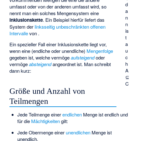
d
umfasst oder von der anderen umfasst wird, so
a
nennt man ein solches Mengensystem eine
n
Inklusionskette
. Ein Beispiel hierfür liefert das
n
System
der
linksseitig unbeschränkten offenen
is
Intervalle
von
.
t
a
Ein spezieller Fall einer Inklusionskette liegt vor,
u
wenn eine (endliche oder unendliche)
Mengenfolge
c
gegeben ist, welche vermöge
aufsteigend
oder
h
vermöge
absteigend
angeordnet ist. Man schreibt
A
dann kurz:
⊆
C
Größe und Anzahl von
Teilmengen
Jede Teilmenge einer
endlichen
Menge ist endlich und
für die
Mächtigkeiten
gilt:
Jede Obermenge einer
unendlichen
Menge ist
unendlich.