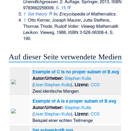
Unendlichgrossen.
2. Auflage. Springer, 2013,
ISBN
9783662259009
,
S. 15.
↑
Set theory
.
In:
Encyclopedia of Mathematics
.
↑
Otto Kerner, Joseph Maurer, Jutta Steffens,
Thomas Thode, Rudolf Voller:
Vieweg Mathematik
Lexikon
. Vieweg, 1988,
ISBN 3-528-06308-4
, S.
190.
Auf dieser Seite verwendete Medien
Example of C is no proper subset of B.svg
Autor/Urheber:
Stephan Kulla
(
User:Stephan Kulla
),
Lizenz:
CC0
Zwei identische Mengen
Example of A is a proper subset of B.svg
Autor/Urheber:
Stephan Kulla
(
User:Stephan Kulla
),
Lizenz:
CC0
Beispiel einer echten Teilmenge
Set subsetAofB.svg