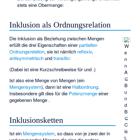
stets eine Obermenge:
Inklusion als Ordnungsrelation
Die Inklusion als Beziehung zwischen Mengen
erfüllt die drei Eigenschaften einer
partiellen
W
Ordnungsrelation
, sie ist nämlich
reflexiv
,
e
antisymmetrisch
und
transitiv
:
n
n
(Dabei ist
eine Kurzschreibweise für
und
.)
A
⊆
Ist also
eine Menge von Mengen (ein
B
Mengensystem
), dann ist
eine
Halbordnung
.
u
Insbesondere gilt dies für die
Potenzmenge
einer
n
gegebenen Menge
.
d
B
⊆
Inklusionsketten
C
is
Ist
ein
Mengensystem
, so dass von je zwei der in
t,
vorkommenden Mengen die eine die andere