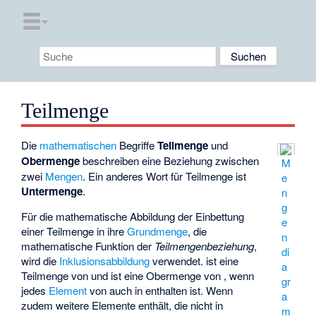
Teilmenge
Die
mathematischen
Begriffe
Teilmenge
und
Obermenge
beschreiben eine Beziehung zwischen
M
zwei
Mengen
. Ein anderes Wort für Teilmenge ist
e
Untermenge
.
n
g
Für die mathematische Abbildung der Einbettung
e
einer Teilmenge in ihre
Grundmenge
, die
n
mathematische Funktion
der
Teilmengenbeziehung
,
di
wird die
Inklusionsabbildung
verwendet.
ist eine
a
Teilmenge von
und
ist eine Obermenge von
, wenn
gr
jedes
Element
von
auch in
enthalten ist. Wenn
a
zudem weitere Elemente enthält, die nicht in
m