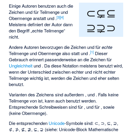
Einige Autoren benutzen auch die
⊂⊊⊆
Zeichen
und
für Teilmenge und
[
3
]
[
4
]
Obermenge anstatt
und
.
⊇⊋⊃
Meistens definiert der Autor dann
den Begriff „echte Teilmenge“
nicht.
Andere Autoren bevorzugen die Zeichen
und
für
echte
[
1
]
Teilmenge und Obermenge also statt
und
.
Dieser
Gebrauch erinnert passenderweise an die Zeichen für
Ungleichheit
und
. Da diese Notation meistens benutzt wird,
wenn der Unterschied zwischen echter und nicht echter
Teilmenge wichtig ist, werden die Zeichen
und
eher selten
benutzt.
Varianten des Zeichens
sind außerdem
,
und
. Falls
keine
Teilmenge von
ist, kann auch
benutzt werden.
Entsprechende Schreibweisen sind
für
,
und
für
, sowie
(keine Obermenge).
Die entsprechenden
Unicode
-Symbole sind: ⊂, ⊃, ⊆, ⊇,
⊄, ⊅, ⊈, ⊉, ⊊, ⊋ (siehe:
Unicode-Block Mathematische