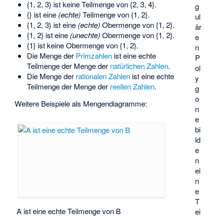
{1, 2, 3} ist keine Teilmenge von {2, 3, 4}.
g
{} ist eine
(echte)
Teilmenge von {1, 2}.
ul
{1, 2, 3} ist eine
(echte)
Obermenge von {1, 2}.
är
{1, 2} ist eine
(unechte)
Obermenge von {1, 2}.
e
{1} ist keine Obermenge von {1, 2}.
n
Die Menge der
Primzahlen
ist eine echte
P
Teilmenge der Menge der
natürlichen Zahlen
.
ol
Die Menge der
rationalen Zahlen
ist eine echte
y
Teilmenge der Menge der
reellen Zahlen
.
g
o
Weitere Beispiele als Mengendiagramme:
n
e
bi
ld
e
n
ei
n
e
T
A ist eine echte Teilmenge von B
ei