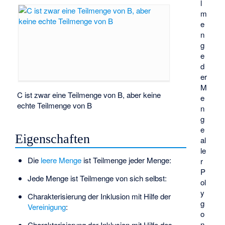
l
m
e
n
g
e
d
er
M
C ist zwar eine Teilmenge von B, aber keine
e
echte Teilmenge von B
n
g
e
Eigenschaften
al
le
Die
leere Menge
ist Teilmenge jeder Menge:
r
P
Jede Menge ist Teilmenge von sich selbst:
ol
y
Charakterisierung der Inklusion mit Hilfe der
g
Vereinigung
:
o
n
Charakterisierung der Inklusion mit Hilfe des