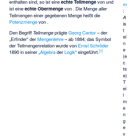
enthalten sind, so ist
eine
echte Teilmenge
von
und
m
ist eine
echte Obermenge
von
. Die Menge
aller
:
Teilmengen einer gegebenen Menge
heißt die
A
Potenzmenge
von
.
is
t
Den Begriff
Teilmenge
prägte
Georg Cantor
– der
ei
„Erfinder“ der
Mengenlehre
– ab 1884; das Symbol
n
der Teilmengenrelation wurde von
Ernst Schröder
e
[
1
]
1890 in seiner „
Algebra
der
Logik
“ eingeführt.
(e
c
ht
e)
T
ei
l
m
e
n
g
e
v