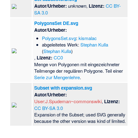
Autor/Urheber:
unknown
,
Lizenz:
CC BY-
SA 3.0
PolygonsSet DE.svg
Autor/Urheber:
PolygonsSet.svg
:
kismalac
abgeleitetes Werk:
Stephan Kulla
(
Stephan Kulla
)
,
Lizenz:
CC0
Menge von Polygonen mit eingezeichneter
Teilmenge der regulären Polygone. Teil einer
Serie zur Mengenlehre
.
Subset with expansion.svg
Autor/Urheber:
User:J.Spudeman~commonswiki
,
Lizenz:
CC BY-SA 3.0
Expansion of the Subset; used SVG generally
because the other version was kind of limited.