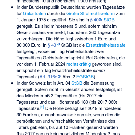
mindestens 10 und höchstens 1.000 Franken).
In der Bundesrepublik Deutschland wurden Tagessätze
für
Geldstrafen
durch die
Große Strafrechtsreform
zum
1. Januar 1975 eingeführt. Sie sind in
§ 40
StGB
geregelt. Es sind mindestens 5 und, sofern nicht im
Gesetz anders vermerkt, höchstens 360 Tagessätze
zu verhängen. Die Höhe liegt zwischen 1 Euro und
30.000 Euro. In
§ 43
StGB ist die
Ersatzfreiheitsstrafe
festgelegt, wobei ein Tag Freiheitsstrafe zwei
Tagessätzen Geldstrafe entspricht. Bei Geldstrafen, die
vor dem 1. Februar 2024
rechtskräftig
geworden sind,
entspricht ein Tag Ersatzfreiheitsstrafe
einem
Tagessatz (
Art. 316o
Abs. 2
EGStGB
).
In der Schweiz ist in Art. 34
StGB
die Bemessung
geregelt. Sofern nicht im Gesetz anders festgelegt, ist
das Mindestmaß 3 Tagessätze (bis 2017 ein
Tagessatz) und das Höchstmaß 180 (bis 2017 360)
[
2
]
Tagessätze.
Die Höhe beträgt seit 2018 mindestens
30 Franken, ausnahmsweise kann sie, wenn dies die
persönlichen und wirtschaftlichen Verhältnisse des
Täters gebieten, bis auf 10 Franken gesenkt werden
(bis 2017 gab es kein gesetzliches Mindestmaß, aus