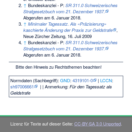
↑
Bundeskanzlei - P:
SR 311.0 Schweizerisches
Strafgesetzbuch vom 21. Dezember 1937.
Abgerufen am 6. Januar 2018
.
↑
Minimaler Tagessatz. Als «Präzisierung»
kaschierte Änderung der Praxis zur Geldstrafe
,
Neue Zürcher Zeitung, 16. Juli 2009
↑
Bundeskanzlei - P:
SR 311.0 Schweizerisches
Strafgesetzbuch vom 21. Dezember 1937.
Abgerufen am 6. Januar 2018
.
Bitte den
Hinweis zu Rechtsthemen
beachten!
Normdaten (Sachbegriff):
GND
:
4319101-0
|
LCCN
:
sh97006661
|
| Anmerkung:
Für den Tagessatz als
Geldstrafe
Lizenz für Texte auf dieser Seite:
CC-BY-SA 3.0 Unported
.