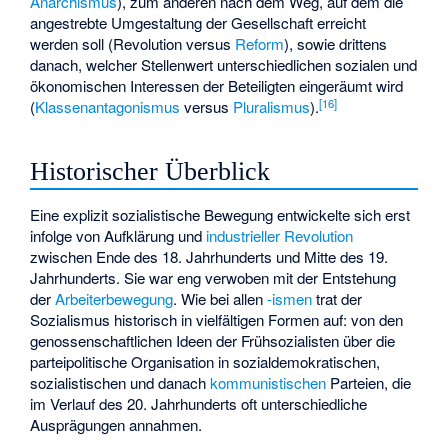
Anarchismus
), zum anderen nach dem Weg, auf dem die
angestrebte Umgestaltung der Gesellschaft erreicht
werden soll (Revolution versus
Reform
), sowie drittens
danach, welcher Stellenwert unterschiedlichen sozialen und
ökonomischen Interessen der Beteiligten eingeräumt wird
[
16
]
(
Klassenantagonismus
versus
Pluralismus
).
Historischer Überblick
Eine explizit sozialistische Bewegung entwickelte sich erst
infolge von Aufklärung und
industrieller Revolution
zwischen Ende des 18. Jahrhunderts und Mitte des 19.
Jahrhunderts. Sie war eng verwoben mit der Entstehung
der
Arbeiterbewegung
. Wie bei allen
-ismen
trat der
Sozialismus historisch in vielfältigen Formen auf: von den
genossenschaftlichen Ideen der Frühsozialisten über die
parteipolitische Organisation in sozialdemokratischen,
sozialistischen und danach
kommunistischen
Parteien, die
im Verlauf des 20. Jahrhunderts oft unterschiedliche
Ausprägungen annahmen.