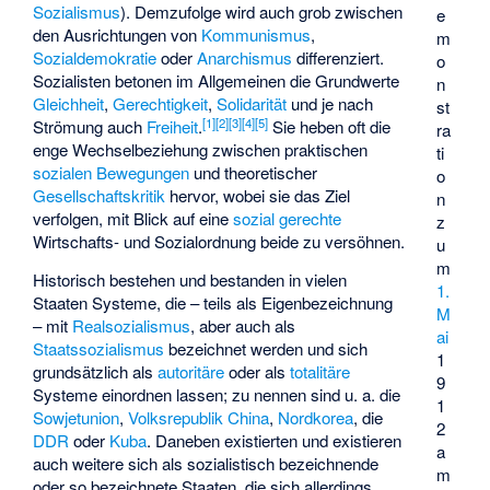
Sozialismus
). Demzufolge wird auch grob zwischen
e
den Ausrichtungen von
Kommunismus
,
m
Sozialdemokratie
oder
Anarchismus
differenziert.
o
Sozialisten betonen im Allgemeinen die Grundwerte
n
Gleichheit
,
Gerechtigkeit
,
Solidarität
und je nach
st
[
1
]
[
2
]
[
3
]
[
4
]
[
5
]
Strömung auch
Freiheit
.
Sie heben oft die
ra
enge Wechselbeziehung zwischen praktischen
ti
sozialen Bewegungen
und theoretischer
o
Gesellschaftskritik
hervor, wobei sie das Ziel
n
verfolgen, mit Blick auf eine
sozial gerechte
z
Wirtschafts- und Sozialordnung beide zu versöhnen.
u
m
Historisch bestehen und bestanden in vielen
1.
Staaten Systeme, die – teils als Eigenbezeichnung
M
– mit
Realsozialismus
, aber auch als
ai
Staatssozialismus
bezeichnet werden und sich
1
grundsätzlich als
autoritäre
oder als
totalitäre
9
Systeme einordnen lassen; zu nennen sind u. a. die
1
Sowjetunion
,
Volksrepublik China
,
Nordkorea
, die
2
DDR
oder
Kuba
. Daneben existierten und existieren
a
auch weitere sich als sozialistisch bezeichnende
m
oder so bezeichnete Staaten, die sich allerdings