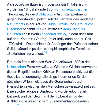
Als
socialistae
(lateinisch) oder
socialisti
(italienisch)
wurden im 18. Jahrhundert von
römisch-katholischen
Theologen, die der
Aufklärung
kritisch bis ablehnend
gegenüberstanden, polemisch die Vertreter des modernen
Naturrechts
in der Art von
Hugo Grotius
und
Samuel von
[
6
]
Pufendorf
benannt.
1762 verfasste
Jean-Jacques
Rousseau
sein Werk
Du contrat social
, in dem der Staat
auf dem Kontrakt (Vertrag) freier Individuen beruht. Seit
1793 wird in Deutschland für Anhänger des Pufendorfschen
Solidaritätsprinzips der rechtsphilosophische Terminus
[
7
]
„Sozialisten“ verwendet.
Erstmals findet sich das Wort
Sozialismus
1803 in der
italienischen
Form
socialismo
. Giacomo Giuliani verwendet
diesen Begriff in seiner Kritik an Rousseau positiv auf die
Gesellschaftsordnung, allerdings indem er es für den
göttlichen Willen hielt, dass die Gesellschaft durch
Hierarchien zwischen den Menschen gekennzeichnet sei.
Eine solche religiöse Umdeutung wurde jedoch stark
kritisiert, weil der Begriff mit dem Liberalismus der
Aufklärung in ursächlichem Zusammenhang gesehen
[
8
]