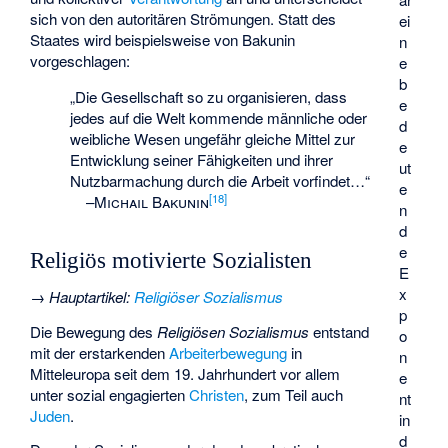
sich von den autoritären Strömungen. Statt des
ei
Staates wird beispielsweise von Bakunin
n
vorgeschlagen:
e
b
„Die Gesellschaft so zu organisieren, dass
e
jedes auf die Welt kommende männliche oder
d
weibliche Wesen ungefähr gleiche Mittel zur
e
Entwicklung seiner Fähigkeiten und ihrer
ut
Nutzbarmachung durch die Arbeit vorfindet…“
e
[
18
]
–
Michail Bakunin
n
d
e
Religiös motivierte Sozialisten
E
x
→
Hauptartikel
:
Religiöser Sozialismus
p
Die Bewegung des
Religiösen Sozialismus
entstand
o
mit der erstarkenden
Arbeiterbewegung
in
n
Mitteleuropa seit dem 19. Jahrhundert vor allem
e
unter sozial engagierten
Christen
, zum Teil auch
nt
Juden
.
in
d