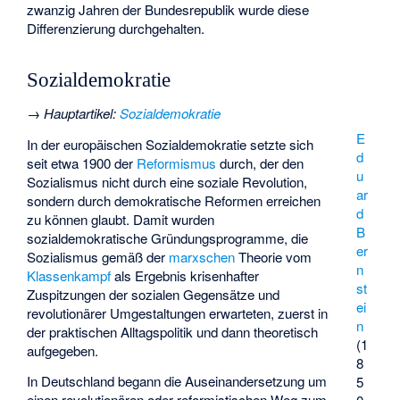
zwanzig Jahren der Bundesrepublik wurde diese
Differenzierung durchgehalten.
Sozialdemokratie
→
Hauptartikel
:
Sozialdemokratie
E
In der europäischen Sozialdemokratie setzte sich
d
seit etwa 1900 der
Reformismus
durch, der den
u
Sozialismus nicht durch eine soziale Revolution,
ar
sondern durch demokratische Reformen erreichen
d
zu können glaubt. Damit wurden
B
sozialdemokratische Gründungsprogramme, die
er
Sozialismus gemäß der
marxschen
Theorie vom
n
Klassenkampf
als Ergebnis krisenhafter
st
Zuspitzungen der sozialen Gegensätze und
ei
revolutionärer Umgestaltungen erwarteten, zuerst in
n
der praktischen Alltagspolitik und dann theoretisch
(1
aufgegeben.
8
In Deutschland begann die Auseinandersetzung um
5
einen revolutionären oder reformistischen Weg zum