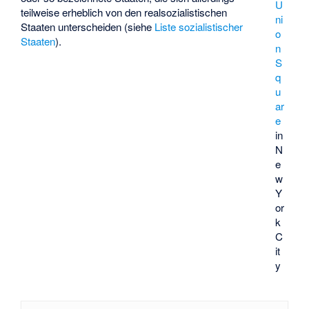
U
teilweise erheblich von den realsozialistischen
ni
Staaten unterscheiden (siehe
Liste sozialistischer
o
Staaten
).
n
S
q
u
ar
e
in
N
e
w
Y
or
k
C
it
y