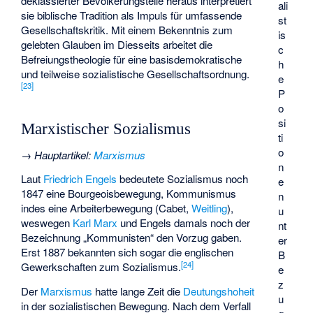
deklassierter Bevölkerungsteile heraus interpretiert
ali
sie biblische Tradition als Impuls für umfassende
st
Gesellschaftskritik. Mit einem Bekenntnis zum
is
gelebten Glauben im Diesseits arbeitet die
c
Befreiungstheologie für eine basisdemokratische
h
und teilweise sozialistische Gesellschaftsordnung.
e
[
23
]
P
o
si
Marxistischer Sozialismus
ti
o
→
Hauptartikel
:
Marxismus
n
Laut
Friedrich Engels
bedeutete Sozialismus noch
e
1847 eine Bourgeoisbewegung, Kommunismus
n
indes eine Arbeiterbewegung (
Cabet
,
Weitling
),
u
weswegen
Karl Marx
und Engels damals noch der
nt
Bezeichnung „Kommunisten“ den Vorzug gaben.
er
Erst 1887 bekannten sich sogar die englischen
B
[
24
]
Gewerkschaften zum Sozialismus.
e
z
Der
Marxismus
hatte lange Zeit die
Deutungshoheit
u
in der sozialistischen Bewegung. Nach dem Verfall