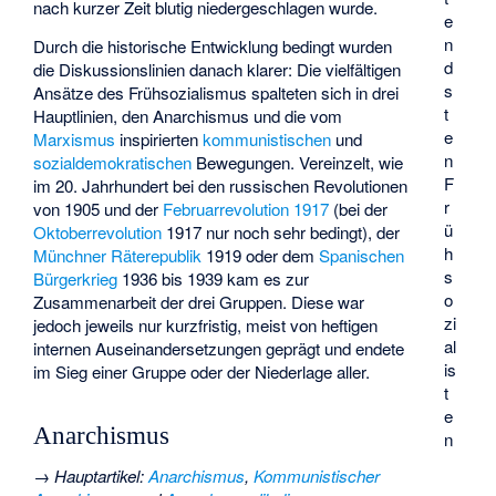
nach kurzer Zeit blutig niedergeschlagen wurde.
e
n
Durch die historische Entwicklung bedingt wurden
d
die Diskussionslinien danach klarer: Die vielfältigen
s
Ansätze des Frühsozialismus spalteten sich in drei
t
Hauptlinien, den Anarchismus und die vom
e
Marxismus
inspirierten
kommunistischen
und
n
sozialdemokratischen
Bewegungen. Vereinzelt, wie
F
im 20. Jahrhundert bei den russischen Revolutionen
r
von 1905 und der
Februarrevolution 1917
(bei der
ü
Oktoberrevolution
1917 nur noch sehr bedingt), der
h
Münchner Räterepublik
1919 oder dem
Spanischen
s
Bürgerkrieg
1936 bis 1939 kam es zur
o
Zusammenarbeit der drei Gruppen. Diese war
zi
jedoch jeweils nur kurzfristig, meist von heftigen
al
internen Auseinandersetzungen geprägt und endete
is
im Sieg einer Gruppe oder der Niederlage aller.
t
e
Anarchismus
n
→
Hauptartikel
:
Anarchismus
,
Kommunistischer