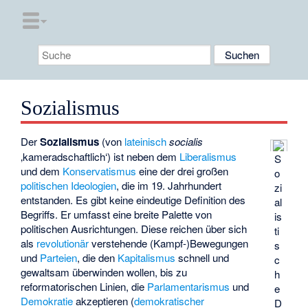
Sozialismus
Der
Sozialismus
(von
lateinisch
socialis
‚kameradschaftlich‘) ist neben dem
Liberalismus
S
und dem
Konservatismus
eine der drei großen
o
politischen Ideologien
, die im 19. Jahrhundert
zi
entstanden. Es gibt keine eindeutige Definition des
al
Begriffs. Er umfasst eine breite Palette von
is
politischen Ausrichtungen. Diese reichen über sich
ti
als
revolutionär
verstehende (Kampf-)Bewegungen
s
und
Parteien
, die den
Kapitalismus
schnell und
c
gewaltsam überwinden wollen, bis zu
h
reformatorischen Linien, die
Parlamentarismus
und
e
Demokratie
akzeptieren (
demokratischer
D