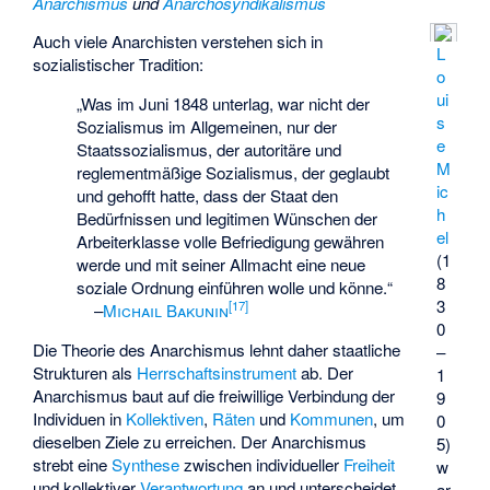
Anarchismus
und
Anarchosyndikalismus
Auch viele Anarchisten verstehen sich in
L
sozialistischer Tradition:
o
ui
„Was im Juni 1848 unterlag, war nicht der
s
Sozialismus im Allgemeinen, nur der
e
Staatssozialismus, der autoritäre und
M
reglementmäßige Sozialismus, der geglaubt
ic
und gehofft hatte, dass der Staat den
h
Bedürfnissen und legitimen Wünschen der
el
Arbeiterklasse volle Befriedigung gewähren
(1
werde und mit seiner Allmacht eine neue
8
soziale Ordnung einführen wolle und könne.“
3
[
17
]
–
Michail Bakunin
0
Die Theorie des Anarchismus lehnt daher staatliche
–
Strukturen als
Herrschaftsinstrument
ab. Der
1
Anarchismus baut auf die freiwillige Verbindung der
9
Individuen in
Kollektiven
,
Räten
und
Kommunen
, um
0
dieselben Ziele zu erreichen. Der Anarchismus
5)
strebt eine
Synthese
zwischen individueller
Freiheit
w
und kollektiver
Verantwortung
an und unterscheidet
ar