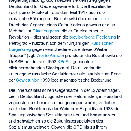
Deutschland für Gebietsgewinne fort. Die theoretische,
nach seiner Rückkehr aus dem Exil 1917 auch die
praktische Führung der Bolschewiki übernahm
Lenin
.
Durch das Angebot eines Sofortfriedens gewann er eine
Mehrheit im
Rätekongress
, die er für eine erneute
Revolution – diesmal gegen die
provisorische Regierung
in
Petrograd – nutzte. Nach dem fünfjährigen
Russischen
Bürgerkrieg
gegen verschiedene zarentreue „Weiße
Truppen“ (vgl.
Weiße Armee
) gründeten die Bolschewiki die
UdSSR mit der seit 1952
KPdSU
genannten
alleinherrschenden Staatspartei. Damit verlor die
unterlegene russische Sozialdemokratie fast bis zum Ende
der
Sowjetunion
1990 jede machtpolitische Bedeutung.
Die innersozialistischen Gegensätze in der „Systemfrage“,
die in Deutschland zugunsten der Reformisten, in Russland
zugunsten der Leninisten ausgegangen waren, vertieften
nach dem Rechtsruck der Weimarer Republik ab 1923 die
Spaltung zwischen Sozialdemokraten und Kommunisten
und schwächten so die Zukunftsperspektiven des
Sozialismus weltweit. Obwohl die SPD bis zu ihrem