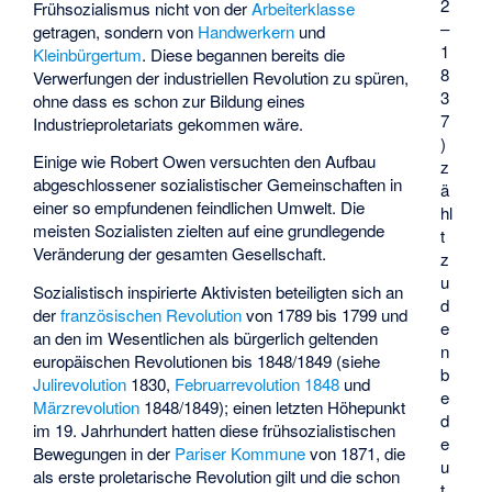
2
Frühsozialismus nicht von der
Arbeiterklasse
–
getragen, sondern von
Handwerkern
und
1
Kleinbürgertum
. Diese begannen bereits die
8
Verwerfungen der industriellen Revolution zu spüren,
3
ohne dass es schon zur Bildung eines
7
Industrieproletariats gekommen wäre.
)
Einige wie Robert Owen versuchten den Aufbau
z
abgeschlossener sozialistischer Gemeinschaften in
ä
einer so empfundenen feindlichen Umwelt. Die
hl
meisten Sozialisten zielten auf eine grundlegende
t
Veränderung der gesamten Gesellschaft.
z
u
Sozialistisch inspirierte Aktivisten beteiligten sich an
d
der
französischen Revolution
von 1789 bis 1799 und
e
an den im Wesentlichen als bürgerlich geltenden
n
europäischen Revolutionen bis 1848/1849 (siehe
b
Julirevolution
1830,
Februarrevolution 1848
und
e
Märzrevolution
1848/1849); einen letzten Höhepunkt
d
im 19. Jahrhundert hatten diese frühsozialistischen
e
Bewegungen in der
Pariser Kommune
von 1871, die
u
als erste proletarische Revolution gilt und die schon
t