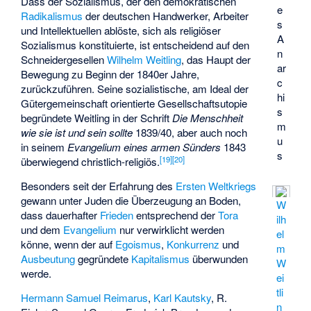
Dass der Sozialismus, der den demokratischen
e
Radikalismus
der deutschen Handwerker, Arbeiter
s
und Intellektuellen ablöste, sich als religiöser
A
Sozialismus konstituierte, ist entscheidend auf den
n
Schneidergesellen
Wilhelm Weitling
, das Haupt der
ar
Bewegung zu Beginn der 1840er Jahre,
c
zurückzuführen. Seine sozialistische, am Ideal der
hi
Gütergemeinschaft orientierte Gesellschaftsutopie
s
begründete Weitling in der Schrift
Die Menschheit
m
wie sie ist und sein sollte
1839/40, aber auch noch
u
in seinem
Evangelium eines armen Sünders
1843
s
[
19
]
[
20
]
überwiegend christlich-religiös.
Besonders seit der Erfahrung des
Ersten Weltkriegs
gewann unter Juden die Überzeugung an Boden,
W
dass dauerhafter
Frieden
entsprechend der
Tora
ilh
und dem
Evangelium
nur verwirklicht werden
el
könne, wenn der auf
Egoismus
,
Konkurrenz
und
m
Ausbeutung
gegründete
Kapitalismus
überwunden
W
werde.
ei
tli
Hermann Samuel Reimarus
,
Karl Kautsky
, R.
n