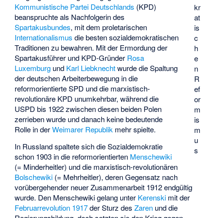
Kommunistische Partei Deutschlands
(KPD)
kr
beanspruchte als Nachfolgerin des
at
Spartakusbundes
, mit dem proletarischen
is
Internationalismus
die besten sozialdemokratischen
c
Traditionen zu bewahren. Mit der Ermordung der
h
Spartakusführer und KPD-Gründer
Rosa
e
Luxemburg
und
Karl Liebknecht
wurde die Spaltung
n
der deutschen Arbeiterbewegung in die
R
reformorientierte SPD und die marxistisch-
ef
revolutionäre KPD unumkehrbar, während die
or
USPD bis 1922 zwischen diesen beiden Polen
m
zerrieben wurde und danach keine bedeutende
is
Rolle in der
Weimarer Republik
mehr spielte.
m
u
In Russland spaltete sich die Sozialdemokratie
s
schon 1903 in die reformorientierten
Menschewiki
(= Minderheitler) und die marxistisch-revolutionären
Bolschewiki
(= Mehrheitler), deren Gegensatz nach
vorübergehender neuer Zusammenarbeit 1912 endgültig
wurde. Den Menschewiki gelang unter
Kerenski
mit der
Februarrevolution 1917
der Sturz des
Zaren
und die
Regierungsbildung, doch setzten sie den Krieg gegen