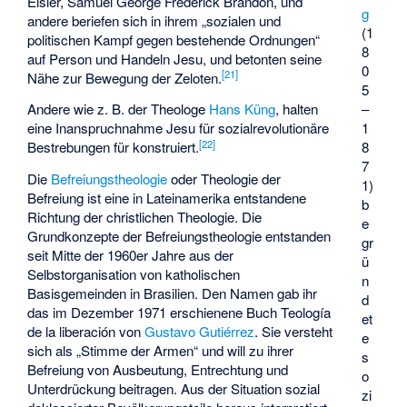
Eisler,
Samuel George Frederick Brandon
, und
g
andere beriefen sich in ihrem „sozialen und
(1
politischen Kampf gegen bestehende Ordnungen“
8
auf Person und Handeln Jesu, und betonten seine
0
[
21
]
Nähe zur Bewegung der Zeloten.
5
–
Andere wie z. B. der Theologe
Hans Küng
, halten
1
eine Inanspruchnahme Jesu für sozialrevolutionäre
[
22
]
8
Bestrebungen für konstruiert.
7
Die
Befreiungstheologie
oder Theologie der
1)
Befreiung ist eine in Lateinamerika entstandene
b
Richtung der christlichen Theologie. Die
e
Grundkonzepte der Befreiungstheologie entstanden
gr
seit Mitte der 1960er Jahre aus der
ü
Selbstorganisation von katholischen
n
Basisgemeinden in Brasilien. Den Namen gab ihr
d
das im Dezember 1971 erschienene Buch Teología
et
de la liberación von
Gustavo Gutiérrez
. Sie versteht
e
sich als „Stimme der Armen“ und will zu ihrer
s
Befreiung von Ausbeutung, Entrechtung und
o
Unterdrückung beitragen. Aus der Situation sozial
zi