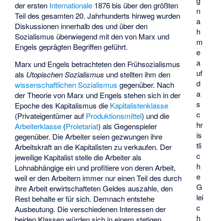
g
der ersten
Internationale
1876 bis über den größten
n
Teil des gesamten 20. Jahrhunderts hinweg wurden
a
Diskussionen innerhalb des und über den
h
Sozialismus überwiegend mit den von Marx und
m
Engels geprägten Begriffen geführt.
e
a
Marx und Engels betrachteten den Frühsozialismus
uf
als
Utopischen Sozialismus
und stellten ihm den
d
wissenschaftlichen Sozialismus
gegenüber. Nach
a
der Theorie von Marx und Engels stehen sich in der
s
Epoche des Kapitalismus die
Kapitalistenklasse
c
(Privateigentümer auf
Produktionsmittel
) und die
hr
Arbeiterklasse
(
Proletariat
) als Gegenspieler
is
gegenüber. Die Arbeiter seien gezwungen ihre
tli
Arbeitskraft an die Kapitalisten zu verkaufen. Der
c
jeweilige Kapitalist stelle die Arbeiter als
h
Lohnabhängige ein und profitiere von deren Arbeit,
e
weil er den Arbeitern immer nur einen Teil des durch
G
ihre Arbeit erwirtschafteten Geldes auszahle, den
lei
Rest behalte er für sich. Demnach entstehe
c
Ausbeutung. Die verschiedenen Interessen der
h
beiden Klassen würden sich in einem stetigen