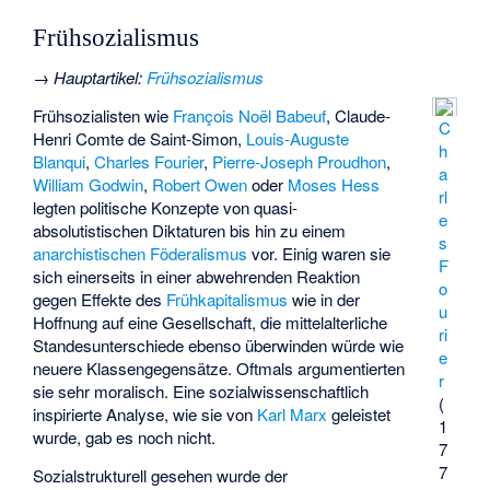
Frühsozialismus
→
Hauptartikel
:
Frühsozialismus
Frühsozialisten wie
François Noël Babeuf
,
Claude-
C
Henri Comte de Saint-Simon
,
Louis-Auguste
h
Blanqui
,
Charles Fourier
,
Pierre-Joseph Proudhon
,
a
William Godwin
,
Robert Owen
oder
Moses Hess
rl
legten politische Konzepte von quasi-
e
absolutistischen Diktaturen bis hin zu einem
s
anarchistischen
Föderalismus
vor. Einig waren sie
F
sich einerseits in einer abwehrenden Reaktion
o
gegen Effekte des
Frühkapitalismus
wie in der
u
Hoffnung auf eine Gesellschaft, die mittelalterliche
ri
Standesunterschiede ebenso überwinden würde wie
e
neuere Klassengegensätze. Oftmals argumentierten
r
sie sehr moralisch. Eine sozialwissenschaftlich
(
inspirierte Analyse, wie sie von
Karl Marx
geleistet
1
wurde, gab es noch nicht.
7
7
Sozialstrukturell gesehen wurde der