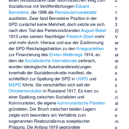
0
Sozialismus mit Veröffentlichungen
Eduard
–
Bernsteins
, die 1896 die
Revisionismusdebatte
1
auslösten. Zwar fand Bernsteins Position in der
9
SPD zunächst keine Mehrheit, doch setzte sie sich
3
nach dem Tod des Parteivorsitzenden
August Bebel
2)
1913 unter seinem Nachfolger
Friedrich Ebert
mehr
V
und mehr durch. Hieraus und aus der Zustimmung
er
der SPD-Reichstagsfraktion zu den
Kriegsanleihen
tr
zur Finanzierung des
Ersten Weltkriegs
1914, an
et
dem die
Sozialistische Internationale
zerbrach,
er
wurden ideologische Auseinandersetzungen
d
innerhalb der Sozialdemokratie manifest, die
e
schließlich zur Spaltung der SPD in
USPD
und
s
MSPD
führte. Sie verschärften sich seit der
s
Oktoberrevolution
in Russland 1917. Es kam zu
o
einer Spaltung zwischen Sozialisten und
zi
Kommunisten, die eigene
kommunistische Parteien
al
gründeten. Der Bruch zwischen beiden Lagern
d
zeigte sich besonders am Verhältnis zum
e
sogenannten Realsozialismus sowjetischer
m
Prägung. Die Anfang 1919 gegründete
o