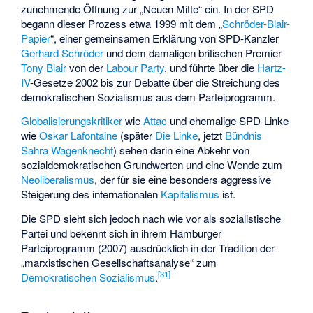
zunehmende Öffnung zur „Neuen Mitte“ ein. In der SPD
begann dieser Prozess etwa 1999 mit dem „
Schröder-Blair-
Papier
“, einer gemeinsamen Erklärung von SPD-Kanzler
Gerhard Schröder
und dem damaligen britischen Premier
Tony Blair
von der
Labour Party
, und führte über die
Hartz-
IV
-Gesetze 2002 bis zur Debatte über die Streichung des
demokratischen Sozialismus aus dem Parteiprogramm.
Globalisierungskritiker
wie
Attac
und ehemalige SPD-Linke
wie
Oskar Lafontaine
(später
Die Linke
, jetzt
Bündnis
Sahra Wagenknecht
) sehen darin eine Abkehr von
sozialdemokratischen Grundwerten und eine Wende zum
Neoliberalismus
, der für sie eine besonders aggressive
Steigerung des internationalen
Kapitalismus
ist.
Die SPD sieht sich jedoch nach wie vor als sozialistische
Partei und bekennt sich in ihrem Hamburger
Parteiprogramm (2007) ausdrücklich in der Tradition der
„marxistischen Gesellschaftsanalyse“ zum
[
31
]
Demokratischen Sozialismus
.