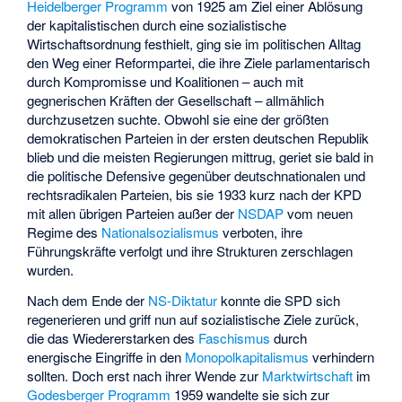
Heidelberger Programm
von 1925 am Ziel einer Ablösung
der kapitalistischen durch eine sozialistische
Wirtschaftsordnung festhielt, ging sie im politischen Alltag
den Weg einer Reformpartei, die ihre Ziele parlamentarisch
durch Kompromisse und Koalitionen – auch mit
gegnerischen Kräften der Gesellschaft – allmählich
durchzusetzen suchte. Obwohl sie eine der größten
demokratischen Parteien in der ersten deutschen Republik
blieb und die meisten Regierungen mittrug, geriet sie bald in
die politische Defensive gegenüber deutschnationalen und
rechtsradikalen Parteien, bis sie 1933 kurz nach der KPD
mit allen übrigen Parteien außer der
NSDAP
vom neuen
Regime des
Nationalsozialismus
verboten, ihre
Führungskräfte verfolgt und ihre Strukturen zerschlagen
wurden.
Nach dem Ende der
NS-Diktatur
konnte die SPD sich
regenerieren und griff nun auf sozialistische Ziele zurück,
die das Wiedererstarken des
Faschismus
durch
energische Eingriffe in den
Monopolkapitalismus
verhindern
sollten. Doch erst nach ihrer Wende zur
Marktwirtschaft
im
Godesberger Programm
1959 wandelte sie sich zur