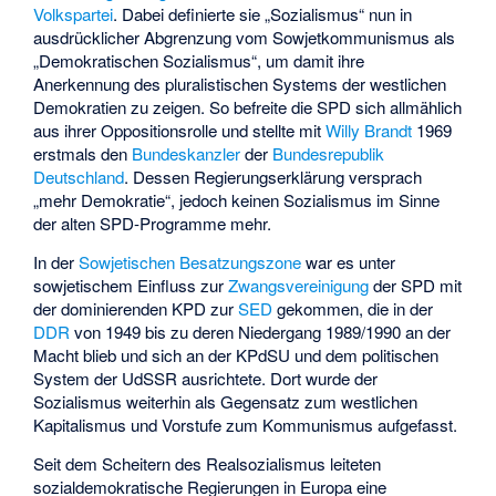
Volkspartei
. Dabei definierte sie „Sozialismus“ nun in
ausdrücklicher Abgrenzung vom Sowjetkommunismus als
„Demokratischen Sozialismus“, um damit ihre
Anerkennung des pluralistischen Systems der westlichen
Demokratien zu zeigen. So befreite die SPD sich allmählich
aus ihrer Oppositionsrolle und stellte mit
Willy Brandt
1969
erstmals den
Bundeskanzler
der
Bundesrepublik
Deutschland
. Dessen Regierungserklärung versprach
„mehr Demokratie“, jedoch keinen Sozialismus im Sinne
der alten SPD-Programme mehr.
In der
Sowjetischen Besatzungszone
war es unter
sowjetischem Einfluss zur
Zwangsvereinigung
der SPD mit
der dominierenden KPD zur
SED
gekommen, die in der
DDR
von 1949 bis zu deren Niedergang 1989/1990 an der
Macht blieb und sich an der KPdSU und dem politischen
System der UdSSR ausrichtete. Dort wurde der
Sozialismus weiterhin als Gegensatz zum westlichen
Kapitalismus und Vorstufe zum Kommunismus aufgefasst.
Seit dem Scheitern des Realsozialismus leiteten
sozialdemokratische Regierungen in Europa eine