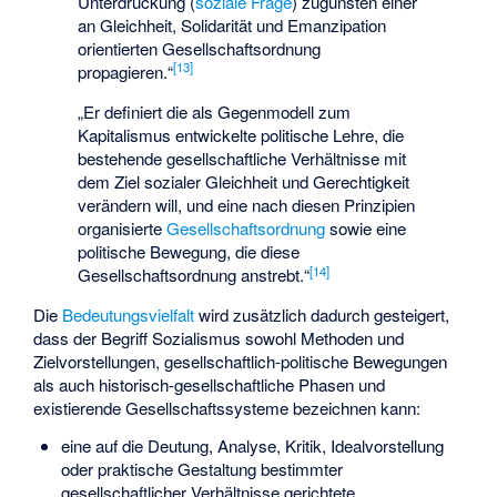
Unterdrückung (
soziale Frage
) zugunsten einer
an Gleichheit, Solidarität und Emanzipation
orientierten Gesellschaftsordnung
[
13
]
propagieren.“
„Er definiert die als Gegenmodell zum
Kapitalismus entwickelte politische Lehre, die
bestehende gesellschaftliche Verhältnisse mit
dem Ziel sozialer Gleichheit und Gerechtigkeit
verändern will, und eine nach diesen Prinzipien
organisierte
Gesellschaftsordnung
sowie eine
politische Bewegung, die diese
[
14
]
Gesellschaftsordnung anstrebt.“
Die
Bedeutungsvielfalt
wird zusätzlich dadurch gesteigert,
dass der Begriff Sozialismus sowohl Methoden und
Zielvorstellungen, gesellschaftlich-politische Bewegungen
als auch historisch-gesellschaftliche Phasen und
existierende Gesellschaftssysteme bezeichnen kann:
eine auf die Deutung, Analyse, Kritik, Idealvorstellung
oder praktische Gestaltung bestimmter
gesellschaftlicher Verhältnisse gerichtete