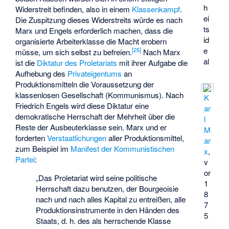
h
Widerstreit befinden, also in einem
Klassenkampf
.
ei
Die Zuspitzung dieses Widerstreits würde es nach
ts
Marx und Engels erforderlich machen, dass die
id
organisierte Arbeiterklasse die Macht erobern
e
[
25
]
müsse, um sich selbst zu befreien.
Nach Marx
al
ist die
Diktatur des Proletariats
mit ihrer Aufgabe die
Aufhebung des
Privateigentums
an
Produktionsmitteln die Voraussetzung der
klassenlosen Gesellschaft (Kommunismus). Nach
K
Friedrich Engels wird diese Diktatur eine
ar
demokratische Herrschaft der Mehrheit über die
l
Reste der Ausbeuterklasse sein. Marx und er
M
forderten
Verstaatlichungen
aller Produktionsmittel,
ar
zum Beispiel im
Manifest der Kommunistischen
x
,
Partei
:
v
or
„Das Proletariat wird seine politische
1
Herrschaft dazu benutzen, der Bourgeoisie
8
nach und nach alles Kapital zu entreißen, alle
7
Produktionsinstrumente in den Händen des
5
Staats, d. h. des als herrschende Klasse