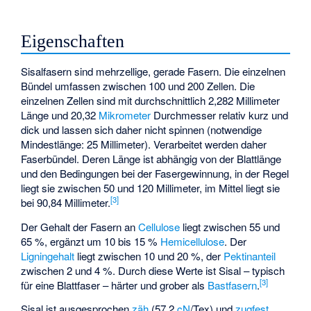
Eigenschaften
Sisalfasern sind mehrzellige, gerade Fasern. Die einzelnen
Bündel umfassen zwischen 100 und 200 Zellen. Die
einzelnen Zellen sind mit durchschnittlich 2,282 Millimeter
Länge und 20,32
Mikrometer
Durchmesser relativ kurz und
dick und lassen sich daher nicht spinnen (notwendige
Mindestlänge: 25 Millimeter). Verarbeitet werden daher
Faserbündel. Deren Länge ist abhängig von der Blattlänge
und den Bedingungen bei der Fasergewinnung, in der Regel
liegt sie zwischen 50 und 120 Millimeter, im Mittel liegt sie
[
3
]
bei 90,84 Millimeter.
Der Gehalt der Fasern an
Cellulose
liegt zwischen 55 und
65 %, ergänzt um 10 bis 15 %
Hemicellulose
. Der
Ligningehalt
liegt zwischen 10 und 20 %, der
Pektinanteil
zwischen 2 und 4 %. Durch diese Werte ist Sisal – typisch
[
3
]
für eine Blattfaser – härter und grober als
Bastfasern
.
Sisal ist ausgesprochen
zäh
(57,2
cN
/
Tex
) und
zugfest