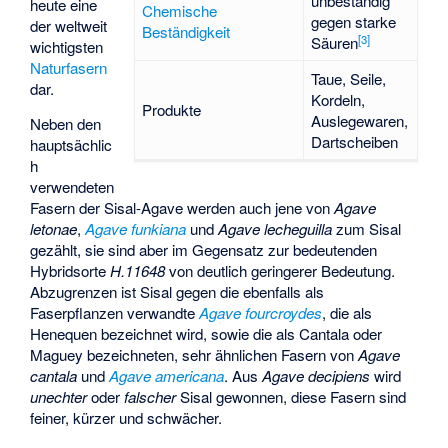
unbeständig
heute eine
Chemische
gegen starke
der weltweit
Beständigkeit
[
3
]
Säuren
wichtigsten
Naturfasern
Taue, Seile,
dar.
Kordeln,
Produkte
Auslegewaren,
Neben den
Dartscheiben
hauptsächlic
h
verwendeten
Fasern der Sisal-Agave werden auch jene von
Agave
letonae
,
Agave funkiana
und
Agave lecheguilla
zum Sisal
gezählt, sie sind aber im Gegensatz zur bedeutenden
Hybridsorte
H.11648
von deutlich geringerer Bedeutung.
Abzugrenzen ist Sisal gegen die ebenfalls als
Faserpflanzen verwandte
Agave fourcroydes
, die als
Henequen
bezeichnet wird, sowie die als
Cantala
oder
Maguey bezeichneten, sehr ähnlichen Fasern von
Agave
cantala
und
Agave americana
. Aus
Agave decipiens
wird
unechter
oder
falscher
Sisal gewonnen, diese Fasern sind
feiner, kürzer und schwächer.