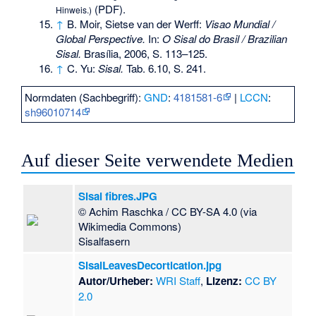
(PDF).
Hinweis.)
↑
B. Moir, Sietse van der Werff:
Visao Mundial /
Global Perspective.
In:
O Sisal do Brasil / Brazilian
Sisal.
Brasília, 2006, S. 113–125.
↑
C. Yu:
Sisal.
Tab. 6.10, S. 241.
Normdaten (Sachbegriff):
GND
:
4181581-6
|
LCCN
:
sh96010714
Auf dieser Seite verwendete Medien
Sisal fibres.JPG
© Achim Raschka / CC BY-SA 4.0 (via
Wikimedia Commons)
Sisalfasern
SisalLeavesDecortication.jpg
Autor/Urheber:
WRI Staff
,
Lizenz:
CC BY
2.0