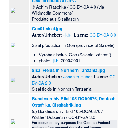
Sisal products 01.JPG
© Achim Raschka / CC BY-SA 4.0 (via
Wikimedia Commons)
Produkte aus Sisalfasern
Goa01 sisal.jpg
Autor/Urheber:
-jkb-
,
Lizenz:
CC BY-SA 3.0
Sisal production in Goa (province of Salcete)
Výroba sisalu v Goe (Salcete, zázemí)
photo:
-jkb-
2000/2001
Sisal Fields in Northern Tanzania.jpg
Autor/Urheber:
Joachim Huber
,
Lizenz:
CC
BY-SA 2.0
Sisal fields in Northern Tanzania
Bundesarchiv Bild 105-DOA0876, Deutsch-
Ostafrika, Sisalfabrik.jpg
(c) Bundesarchiv, Bild 105-DOA0876 /
Walther Dobbertin / CC-BY-SA 3.0
For documentary purposes the German Federal
Archive often retained the
original image