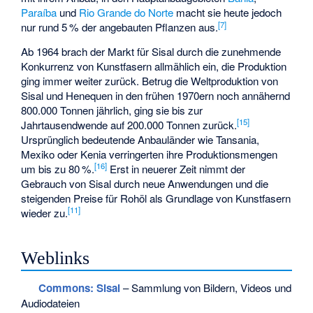
Paraíba
und
Rio Grande do Norte
macht sie heute jedoch
[
7
]
nur rund 5 % der angebauten Pflanzen aus.
Ab 1964 brach der Markt für Sisal durch die zunehmende
Konkurrenz von Kunstfasern allmählich ein, die Produktion
ging immer weiter zurück. Betrug die Weltproduktion von
Sisal und Henequen in den frühen 1970ern noch annähernd
800.000 Tonnen jährlich, ging sie bis zur
[
15
]
Jahrtausendwende auf 200.000 Tonnen zurück.
Ursprünglich bedeutende Anbauländer wie Tansania,
Mexiko oder Kenia verringerten ihre Produktionsmengen
[
16
]
um bis zu 80 %.
Erst in neuerer Zeit nimmt der
Gebrauch von Sisal durch neue Anwendungen und die
steigenden Preise für Rohöl als Grundlage von Kunstfasern
[
11
]
wieder zu.
Weblinks
Commons
: Sisal
– Sammlung von Bildern, Videos und
Audiodateien