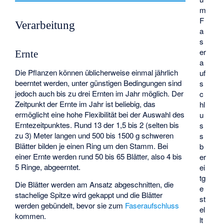
m
F
Verarbeitung
a
s
er
Ernte
a
Die Pflanzen können üblicherweise einmal jährlich
uf
beerntet werden, unter günstigen Bedingungen sind
s
jedoch auch bis zu drei Ernten im Jahr möglich. Der
c
Zeitpunkt der Ernte im Jahr ist beliebig, das
hl
ermöglicht eine hohe Flexibilität bei der Auswahl des
u
Erntezeitpunktes. Rund 13 der 1,5 bis 2 (selten bis
s
zu 3) Meter langen und 500 bis 1500 g schweren
s
Blätter bilden je einen Ring um den Stamm. Bei
b
einer Ernte werden rund 50 bis 65 Blätter, also 4 bis
er
5 Ringe, abgeerntet.
ei
tg
Die Blätter werden am Ansatz abgeschnitten, die
e
stachelige Spitze wird gekappt und die Blätter
st
werden gebündelt, bevor sie zum
Faseraufschluss
el
kommen.
lt