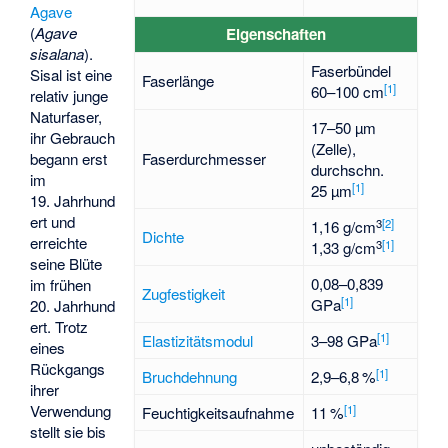
Agave
(
Agave
Eigenschaften
sisalana
).
Faserbündel
Sisal ist eine
Faserlänge
[
1
]
60–100 cm
relativ junge
Naturfaser,
17–50 µm
ihr Gebrauch
(Zelle),
begann erst
Faserdurchmesser
durchschn.
im
[
1
]
25 µm
19. Jahrhund
ert und
3
[
2
]
1,16 g/cm
Dichte
erreichte
3
[
1
]
1,33 g/cm
seine Blüte
0,08–0,839
im frühen
Zugfestigkeit
[
1
]
GPa
20. Jahrhund
ert. Trotz
[
1
]
Elastizitätsmodul
3–98 GPa
eines
Rückgangs
[
1
]
Bruchdehnung
2,9–6,8 %
ihrer
Verwendung
[
1
]
Feuchtigkeitsaufnahme
11 %
stellt sie bis