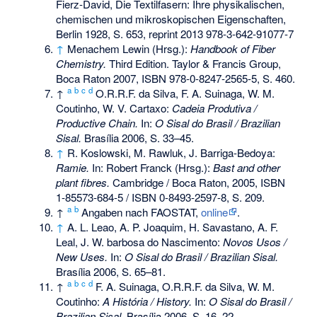
Fierz-David, Die Textilfasern: Ihre physikalischen,
chemischen und mikroskopischen Eigenschaften,
Berlin 1928, S. 653, reprint 2013 978-3-642-91077-7
↑
Menachem Lewin (Hrsg.):
Handbook of Fiber
Chemistry.
Third Edition. Taylor & Francis Group,
Boca Raton 2007,
ISBN 978-0-8247-2565-5
, S. 460.
a
b
c
d
↑
O.R.R.F. da Silva, F. A. Suinaga, W. M.
Coutinho, W. V. Cartaxo:
Cadeia Produtiva /
Productive Chain.
In:
O Sisal do Brasil / Brazilian
Sisal.
Brasília 2006, S. 33–45.
↑
R. Koslowski, M. Rawluk, J. Barriga-Bedoya:
Ramie.
In: Robert Franck (Hrsg.):
Bast and other
plant fibres.
Cambridge / Boca Raton, 2005,
ISBN
1-85573-684-5
/
ISBN 0-8493-2597-8
, S. 209.
a
b
↑
Angaben nach FAOSTAT,
online
.
↑
A. L. Leao, A. P. Joaquim, H. Savastano, A. F.
Leal, J. W. barbosa do Nascimento:
Novos Usos /
New Uses.
In:
O Sisal do Brasil / Brazilian Sisal.
Brasília 2006, S. 65–81.
a
b
c
d
↑
F. A. Suinaga, O.R.R.F. da Silva, W. M.
Coutinho:
A História / History.
In:
O Sisal do Brasil /
Brazilian Sisal.
Brasília 2006, S. 16–22.