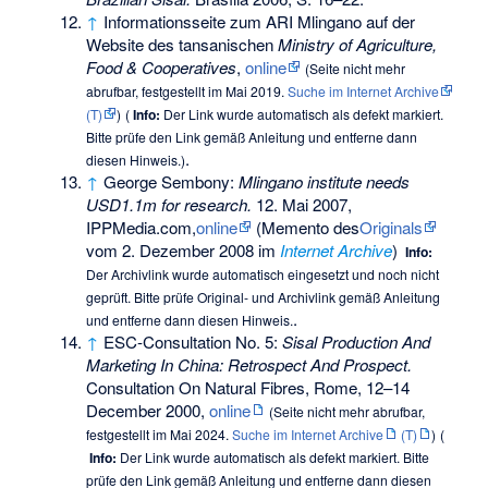
↑
Informationsseite zum ARI Mlingano auf der
Website des tansanischen
Ministry of Agriculture,
Food & Cooperatives
,
online
(
Seite nicht mehr
abrufbar
, festgestellt im Mai 2019.
Suche im Internet Archive
(T)
)
(
Info:
Der Link wurde automatisch als defekt markiert.
Bitte prüfe den Link gemäß
Anleitung
und entferne dann
.
diesen Hinweis.)
↑
George Sembony:
Mlingano institute needs
USD1.1m for research.
12. Mai 2007,
IPPMedia.com,
online
(
Memento
des
Originals
vom 2. Dezember 2008 im
Internet Archive
)
Info:
Der Archivlink wurde automatisch eingesetzt und noch nicht
geprüft. Bitte prüfe Original- und Archivlink gemäß
Anleitung
.
und entferne dann diesen Hinweis.
↑
ESC-Consultation No. 5:
Sisal Production And
Marketing In China: Retrospect And Prospect.
Consultation On Natural Fibres, Rome, 12–14
December 2000,
online
(
Seite nicht mehr abrufbar
,
festgestellt im Mai 2024.
Suche im Internet Archive
(T)
)
(
Info:
Der Link wurde automatisch als defekt markiert. Bitte
prüfe den Link gemäß
Anleitung
und entferne dann diesen