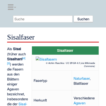
Sisalfaser
Als
Sisal
Sisalfaser
(früher auch
[
4
]
Sisalhanf
[
5
]
© Achim Raschka / CC BY-SA 4.0 (via Wikimedia
) werden
Commons)
die Fasern
aus den
Naturfaser
,
Blättern
Fasertyp
Blattfaser
einiger
Agaven
bezeichnet,
Verschiedene
insbesondere
Herkunft
Agaven
die der
Sisal-