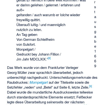
r
er darinn geſehen / gelernet / erfahren und
s
auß=
t
geſtanden / auch warumb er ſolche wieder
a
freywillig quittirt.
u
Überauß luſtig / und maenniglich
s
nutzlich zu leſen.
g
An Tag geben
a
Von German Schleifheim
b
von Sulsfort.
e
Monpelgart /
1
Gedruckt bey Johann Fillion /
6
[
8
]
Jm Jahr MDCLXIX.“
6
9
Das Werk wurde von dem Frankfurter Verleger
Georg Müller zwar sprachlich überarbeitet, jedoch
unberechtigt nachgedruckt. Unterscheidungsmerkmale des
Raubdruckes:
Mompelgart
auf der Titelseite sowie die
[
9
]
Setzfehler „neden“ und „Betel“ auf Seite 6, letzte Zeile.
Dabei wurde die mundartliche Ausdrucksweise teilweise
durch standardsprachliche Elemente ersetzt; Felßecker
legte diese Überarbeitung seinerseits der nächsten