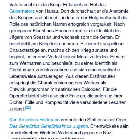
Vaters erlebt er den Krieg. Er landet am Hof des
Gubernators
von Hanau. Dort durchschaut er die Anatomie
des Krieges und überlebt, indem er der Hofgesellschaft die
Rolle des natürlichen Narren erfolgreich vorgaukelt. Nach
gelungener Flucht aus Hanau nimmt er die Identität des
Jägers von Soest an und wechselt somit die Seiten. Er
beschließt am Krieg teilzunehmen. Er nimmt skrupellose
Charakterzüge an, macht sich den Krieg zunutze und
beginnt, unter dem Verlust seiner Moral zu leiden. Er wird
zum Weltnarren und beschließt, zu seiner Identität als
Christusnarr zurückzukehren und sich eine asketische
Lebensweise aufzuerlegen. Aus diesen Erzählstufen
entspringt die Charakterisierung des Werkes als
Entwicklungsroman mit satirischen Episoden. Für die
Operette bietet sich also eine Folie an, die aufgrund ihrer
Dichte, Fülle und Komplexität viele verschiedene Lesarten
[
22
]
zulässt.
Karl Amadeus Hartmann
vertonte den Stoff in seiner Oper
Des Simplizius Simplizissimus Jugend
. Er entwickelte sein
musikalisches Werk im Widerstand gegen die Nazi-
Herrschaft für eine neue und humane