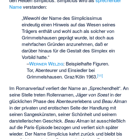
den Helden Simplicius. Simplicius wird als
sprechender
Name
verstanden:
„Wiewohl der Name des Simplicissimus
eindeutig einen Hinweis auf das Wesen seines
Trägers enthält und wohl auch als solcher von
Grimmelshausen geprägt wurde, ist doch aus
mehrfachen Gründen anzunehmen, daß er
darüber hinaus für die Gestalt des Simplex ein
Vorbild hatte.“
–
Werner Welzig
:
Beispielhafte Figuren.
Tor, Abenteurer und Einsiedler bei
[
11
]
Grimmelshausen. Graz/Köln 1963.
Im Romanverlauf verliert der Name an „Sprechendheit“. An
seine Stelle treten Rollennamen,
Jäger von Soest
in der
glücklichen Phase des Abenteurerlebens und
Beau Alman
in der privaten und erotischen Seite der Handlung mit
seinen Sangeskünsten, seiner Schönheit und seinem
darstellerischen Geschick.
Beau Alman
ist ausschließlich
auf die Paris-Episode bezogen und verliert sich später
wieder. Der Name Simplicius kehrt zurück und bleibt bis