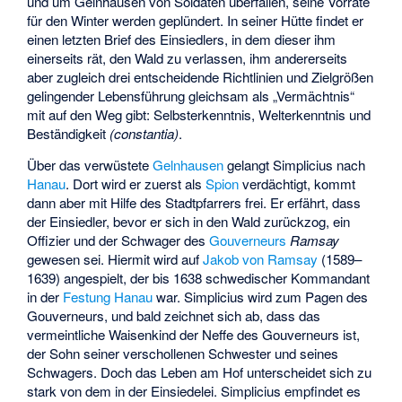
und um Gelnhausen von Soldaten überfallen, seine Vorräte
für den Winter werden geplündert. In seiner Hütte findet er
einen letzten Brief des Einsiedlers, in dem dieser ihm
einerseits rät, den Wald zu verlassen, ihm andererseits
aber zugleich drei entscheidende Richtlinien und Zielgrößen
gelingender Lebensführung gleichsam als „Vermächtnis“
mit auf den Weg gibt: Selbsterkenntnis, Welterkenntnis und
Beständigkeit
(constantia)
.
Über das verwüstete
Gelnhausen
gelangt Simplicius nach
Hanau
. Dort wird er zuerst als
Spion
verdächtigt, kommt
dann aber mit Hilfe des Stadtpfarrers frei. Er erfährt, dass
der Einsiedler, bevor er sich in den Wald zurückzog, ein
Offizier und der Schwager des
Gouverneurs
Ramsay
gewesen sei. Hiermit wird auf
Jakob von Ramsay
(1589–
1639) angespielt, der bis 1638 schwedischer Kommandant
in der
Festung Hanau
war. Simplicius wird zum Pagen des
Gouverneurs, und bald zeichnet sich ab, dass das
vermeintliche Waisenkind der Neffe des Gouverneurs ist,
der Sohn seiner verschollenen Schwester und seines
Schwagers. Doch das Leben am Hof unterscheidet sich zu
stark von dem in der Einsiedelei. Simplicius empfindet es