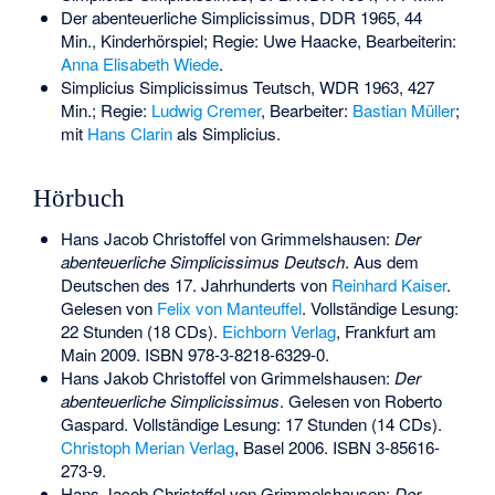
Der abenteuerliche Simplicissimus, DDR 1965, 44
Min., Kinderhörspiel; Regie: Uwe Haacke, Bearbeiterin:
Anna Elisabeth Wiede
.
Simplicius Simplicissimus Teutsch, WDR 1963, 427
Min.; Regie:
Ludwig Cremer
, Bearbeiter:
Bastian Müller
;
mit
Hans Clarin
als Simplicius.
Hörbuch
Hans Jacob Christoffel von Grimmelshausen:
Der
abenteuerliche Simplicissimus Deutsch
. Aus dem
Deutschen des 17. Jahrhunderts von
Reinhard Kaiser
.
Gelesen von
Felix von Manteuffel
. Vollständige Lesung:
22 Stunden (18 CDs).
Eichborn Verlag
, Frankfurt am
Main 2009.
ISBN 978-3-8218-6329-0
.
Hans Jakob Christoffel von Grimmelshausen:
Der
abenteuerliche Simplicissimus
. Gelesen von Roberto
Gaspard. Vollständige Lesung: 17 Stunden (14 CDs).
Christoph Merian Verlag
, Basel 2006.
ISBN 3-85616-
273-9
.
Hans Jacob Christoffel von Grimmelshausen:
Der