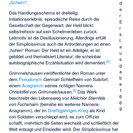
„
Schelm
“.
d
e
Das Handlungsschema ist dreiteilig:
r
Initiationserlebnis; episodische Reise durch die
E
Gesellschaft der Gegenwart; der Held blickt
r
selbstreflexiv auf sein Schelmenleben zurück.
s
Leitmotiv ist die Desillusionierung. Allerdings erfüllt
t
der Simplicissimus auch die Anforderungen an einen
a
„hohen“ Roman: Der Held ist ein Adeliger, er ist
u
gebildet und thematisiert Literatur; die scheinbar
s
[
4
]
autobiographische Erzählsituation wird dementiert.
g
a
Grimmelshausen veröffentlichte den Roman unter
b
dem
Pseudonym
German Schleifheim von Sulsfort
,
e
einem
Anagramm
seines richtigen Namens
1
[
5
]
Christoffel von Grimmelshausen
.
Das Werk
6
beschreibt den Lebensweg von
Melchior Sternfels
6
von Fuchshaim
(beinahe ein weiteres Namens-
9
Anagramm), der im
Dreißigjährigen Krieg
als Kind
von Soldaten verschleppt wird, es zum Offizier
schafft, mehrfach die Seiten wechselt und schließlich der
Welt entsagt und Einsiedler wird. Der
Simplicissimus
hat