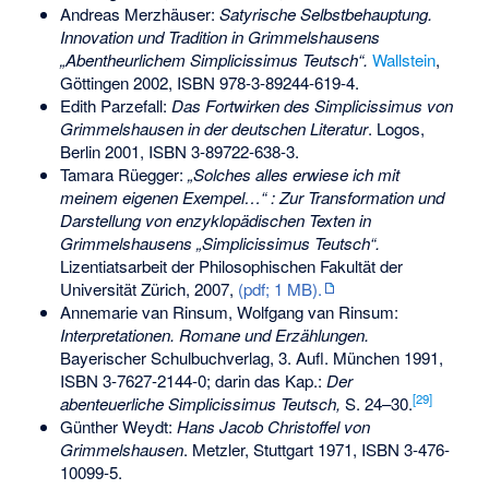
Andreas Merzhäuser:
Satyrische Selbstbehauptung.
Innovation und Tradition in Grimmelshausens
„Abentheurlichem Simplicissimus Teutsch“.
Wallstein
,
Göttingen 2002,
ISBN 978-3-89244-619-4
.
Edith Parzefall:
Das Fortwirken des Simplicissimus von
Grimmelshausen in der deutschen Literatur
. Logos,
Berlin 2001,
ISBN 3-89722-638-3
.
Tamara Rüegger:
„Solches alles erwiese ich mit
meinem eigenen Exempel…“ : Zur Transformation und
Darstellung von enzyklopädischen Texten in
Grimmelshausens „Simplicissimus Teutsch“.
Lizentiatsarbeit der Philosophischen Fakultät der
Universität Zürich, 2007,
(pdf; 1 MB).
Annemarie van Rinsum, Wolfgang van Rinsum:
Interpretationen. Romane und Erzählungen.
Bayerischer Schulbuchverlag, 3. Aufl. München 1991,
ISBN 3-7627-2144-0
; darin das Kap.:
Der
[
29
]
abenteuerliche Simplicissimus Teutsch,
S. 24–30.
Günther Weydt:
Hans Jacob Christoffel von
Grimmelshausen
. Metzler, Stuttgart 1971,
ISBN 3-476-
10099-5
.