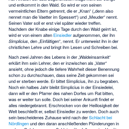
und entkommt in den Wald. So wird er von seinen
vermeintlichen Eltern getrennt, die er „Knan“ („denn also
nennet man die Vaetter im Spessert“) und „Meuder“ nennt.
Seinen Vater soll er erst viel später wieder treffen.
Nachdem der Knabe einige Tage durch den Wald geirrt ist,
wird er von einem alten
Einsiedler
aufgenommen, der ihn
Simplicius
, den „Einfältigen“, nennt. Er unterweist ihn in der
christlichen Lehre und bringt ihm Lesen und Schreiben bei.
Nach zwei Jahren des Lebens in der „Waldeinsamkeit“
erklärt ihm sein Lehrer, den er inzwischen als „Vater“
ansieht, ohne jedoch die tiefere Wahrheit dieser Benennung
schon zu durchschauen, dass seine Zeit gekommen sei
und er sterben werde. Er bittet Simplicius, ihn zu begraben.
Noch ein halbes Jahr bleibt Simplicius in der Einsiedelei,
dann will er den Pfarrer des nahen Dorfes um Rat bitten,
was er weiter tun solle. Doch bei seiner Ankunft findet er
alles niedergebrannt. Erschrocken von der Heillosigkeit der
Welt beschließt er, selbst Einsiedler zu werden. Doch auch
sein bescheidenes Zuhause wird nach der
Schlacht bei
Nördlingen
und den daran anschließenden Plünderungen in