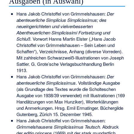
Ausgaben (in Auswahl)
Hans Jakob Christoffel von Grimmelshausen:
Der
abenteuerliche Simplicius Simplicissimus; des
neueingerichteten und vielverbesserten
Abentheuerlichen Simplicissimi Fortsetzung und
Schluß
. Vorwort Hanns Martin Elster („Hans Jacob
Christoffel von Grimmelshausen – Sein Leben und
Schaffen“), Verzeichnisse, Anhang (diverse Vorreden).
Mit zahlreichen Schwarzweiß-Illustrationen von Joseph
Sattler. G. Grote’sche Verlagsbuchhandlung Berlin
1913.
Hans Jakob Christoffel von Grimmelshausen:
Der
abenteuerliche Simplicissimus
. Vollständige Ausgabe
(als Grundlage des Textes wurde die Scholteschen
Ausgabe von 1938/39 verwendet) mit Illustrationen (169
Handätzungen von Max Hunziker), Worterklärungen
und Anmerkungen. Hrsg. Emil Ermatinger. Büchergilde
Gutenberg, Zürich 15. Dezember 1945.
Hans Jakob Christoffel von Grimmelshausen:
Grimmelshausens Simplicissimus Teutsch.
Abdruck
der editio princeps (1669) mit der stark mundartlich