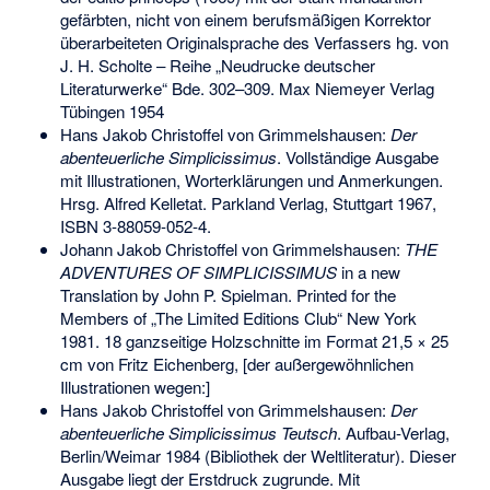
gefärbten, nicht von einem berufsmäßigen Korrektor
überarbeiteten Originalsprache des Verfassers hg. von
J. H. Scholte – Reihe „Neudrucke deutscher
Literaturwerke“ Bde. 302–309. Max Niemeyer Verlag
Tübingen 1954
Hans Jakob Christoffel von Grimmelshausen:
Der
abenteuerliche Simplicissimus
. Vollständige Ausgabe
mit Illustrationen, Worterklärungen und Anmerkungen.
Hrsg. Alfred Kelletat. Parkland Verlag, Stuttgart 1967,
ISBN 3-88059-052-4
.
Johann Jakob Christoffel von Grimmelshausen:
THE
ADVENTURES OF SIMPLICISSIMUS
in a new
Translation by John P. Spielman. Printed for the
Members of „The Limited Editions Club“ New York
1981. 18 ganzseitige Holzschnitte im Format 21,5 × 25
cm von Fritz Eichenberg, [der außergewöhnlichen
Illustrationen wegen:]
Hans Jakob Christoffel von Grimmelshausen:
Der
abenteuerliche Simplicissimus Teutsch
. Aufbau-Verlag,
Berlin/Weimar 1984 (Bibliothek der Weltliteratur). Dieser
Ausgabe liegt der Erstdruck zugrunde. Mit