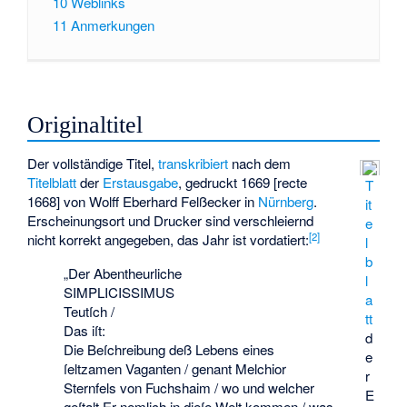
10
Weblinks
11
Anmerkungen
Originaltitel
Der vollständige Titel,
transkribiert
nach dem
Titelblatt
der
Erstausgabe
, gedruckt 1669 [recte
T
1668] von Wolff Eberhard Felßecker in
Nürnberg
.
it
Erscheinungsort und Drucker sind verschleiernd
e
[
2
]
nicht korrekt angegeben, das Jahr ist vordatiert:
l
b
„Der Abentheurliche
l
SIMPLICISSIMUS
a
Teutſch /
tt
Das iſt:
d
Die Beſchreibung deß Lebens eines
e
ſeltzamen Vaganten / genant Melchior
r
Sternfels von Fuchshaim / wo und welcher
E
geſtalt Er nemlich in dieſe Welt kommen / was