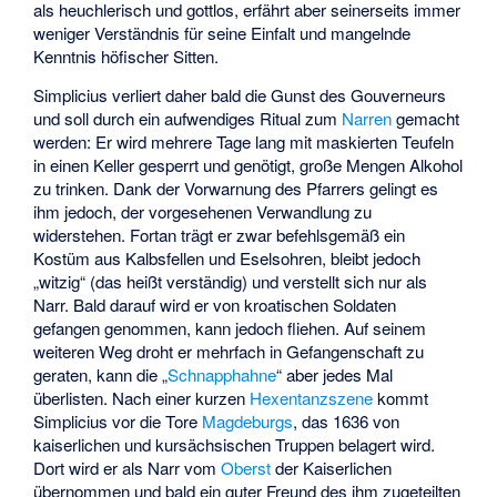
als heuchlerisch und gottlos, erfährt aber seinerseits immer
weniger Verständnis für seine Einfalt und mangelnde
Kenntnis höfischer Sitten.
Simplicius verliert daher bald die Gunst des Gouverneurs
und soll durch ein aufwendiges Ritual zum
Narren
gemacht
werden: Er wird mehrere Tage lang mit maskierten Teufeln
in einen Keller gesperrt und genötigt, große Mengen Alkohol
zu trinken. Dank der Vorwarnung des Pfarrers gelingt es
ihm jedoch, der vorgesehenen Verwandlung zu
widerstehen. Fortan trägt er zwar befehlsgemäß ein
Kostüm aus Kalbsfellen und Eselsohren, bleibt jedoch
„witzig“ (das heißt verständig) und verstellt sich nur als
Narr. Bald darauf wird er von kroatischen Soldaten
gefangen genommen, kann jedoch fliehen. Auf seinem
weiteren Weg droht er mehrfach in Gefangenschaft zu
geraten, kann die „
Schnapphahne
“ aber jedes Mal
überlisten. Nach einer kurzen
Hexentanzszene
kommt
Simplicius vor die Tore
Magdeburgs
, das 1636 von
kaiserlichen und kursächsischen Truppen belagert wird.
Dort wird er als Narr vom
Oberst
der Kaiserlichen
übernommen und bald ein guter Freund des ihm zugeteilten