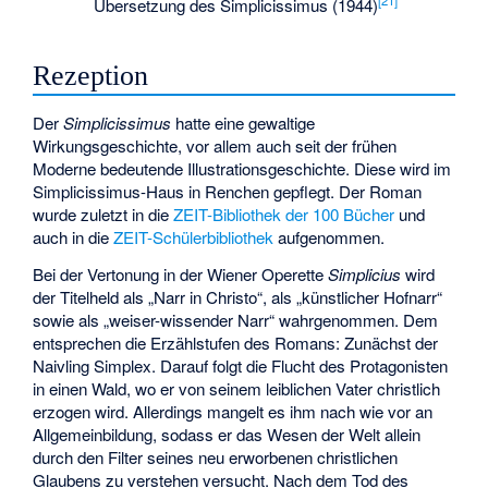
[
21
]
Übersetzung des Simplicissimus (1944)
Rezeption
Der
Simplicissimus
hatte eine gewaltige
Wirkungsgeschichte, vor allem auch seit der frühen
Moderne bedeutende Illustrationsgeschichte. Diese wird im
Simplicissimus-Haus
in Renchen gepflegt. Der Roman
wurde zuletzt in die
ZEIT-Bibliothek der 100 Bücher
und
auch in die
ZEIT-Schülerbibliothek
aufgenommen.
Bei der Vertonung in der Wiener Operette
Simplicius
wird
der Titelheld als „Narr in Christo“, als „künstlicher Hofnarr“
sowie als „weiser-wissender Narr“ wahrgenommen. Dem
entsprechen die Erzählstufen des Romans: Zunächst der
Naivling Simplex. Darauf folgt die Flucht des Protagonisten
in einen Wald, wo er von seinem leiblichen Vater christlich
erzogen wird. Allerdings mangelt es ihm nach wie vor an
Allgemeinbildung, sodass er das Wesen der Welt allein
durch den Filter seines neu erworbenen christlichen
Glaubens zu verstehen versucht. Nach dem Tod des