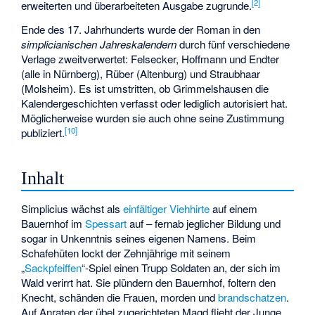
[
2
]
erweiterten und überarbeiteten Ausgabe zugrunde.
Ende des 17. Jahrhunderts wurde der Roman in den
simplicianischen Jahreskalendern
durch fünf verschiedene
Verlage zweitverwertet: Felsecker, Hoffmann und Endter
(alle in Nürnberg), Rüber (Altenburg) und Straubhaar
(Molsheim). Es ist umstritten, ob Grimmelshausen die
Kalendergeschichten verfasst oder lediglich autorisiert hat.
Möglicherweise wurden sie auch ohne seine Zustimmung
[
10
]
publiziert.
Inhalt
Simplicius wächst als
einfältiger
Viehhirte
auf einem
Bauernhof im
Spessart
auf – fernab jeglicher Bildung und
sogar in Unkenntnis seines eigenen Namens. Beim
Schafehüten lockt der Zehnjährige mit seinem
„
Sackpfeiffen
“-Spiel einen Trupp Soldaten an, der sich im
Wald verirrt hat. Sie plündern den Bauernhof, foltern den
Knecht, schänden die Frauen, morden und
brandschatzen
.
Auf Anraten der übel zugerichteten Magd flieht der Junge