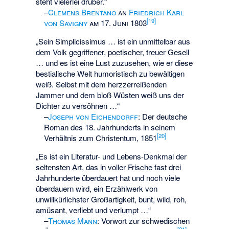
steht vielerlei drüber.“
–
Clemens Brentano
an
Friedrich Karl
[
19
]
von Savigny
am 17. Juni 1803
„Sein Simplicissimus … ist ein unmittelbar aus
dem Volk gegriffener, poetischer, treuer Gesell
… und es ist eine Lust zuzusehen, wie er diese
bestialische Welt humoristisch zu bewältigen
weiß. Selbst mit dem herzzerreißenden
Jammer und dem bloß Wüsten weiß uns der
Dichter zu versöhnen …“
–
Joseph von Eichendorff
:
Der deutsche
Roman des 18. Jahrhunderts in seinem
[
20
]
Verhältnis zum Christentum, 1851
„Es ist ein Literatur- und Lebens-Denkmal der
seltensten Art, das in voller Frische fast drei
Jahrhunderte überdauert hat und noch viele
überdauern wird, ein Erzählwerk von
unwillkürlichster Großartigkeit, bunt, wild, roh,
amüsant, verliebt und verlumpt …“
–
Thomas Mann
:
Vorwort zur schwedischen