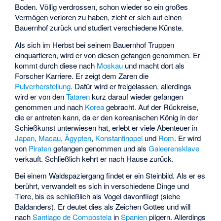
Boden. Völlig verdrossen, schon wieder so ein großes
Vermögen verloren zu haben, zieht er sich auf einen
Bauernhof zurück und studiert verschiedene Künste.
Als sich im Herbst bei seinem Bauernhof Truppen
einquartieren, wird er von diesen gefangen genommen. Er
kommt durch diese nach
Moskau
und macht dort als
Forscher Karriere. Er zeigt dem Zaren die
Pulverherstellung
. Dafür wird er freigelassen, allerdings
wird er von den
Tataren
kurz darauf wieder gefangen
genommen und nach
Korea
gebracht. Auf der Rückreise,
die er antreten kann, da er den koreanischen König in der
Schießkunst unterwiesen hat, erlebt er viele Abenteuer in
Japan
,
Macau
,
Ägypten
,
Konstantinopel
und
Rom
. Er wird
von
Piraten
gefangen genommen und als
Galeerensklave
verkauft. Schließlich kehrt er nach Hause zurück.
Bei einem Waldspaziergang findet er ein Steinbild. Als er es
berührt, verwandelt es sich in verschiedene Dinge und
Tiere, bis es schließlich als Vogel davonfliegt (siehe
Baldanders
). Er deutet dies als Zeichen Gottes und will
nach
Santiago de Compostela
in
Spanien
pilgern. Allerdings