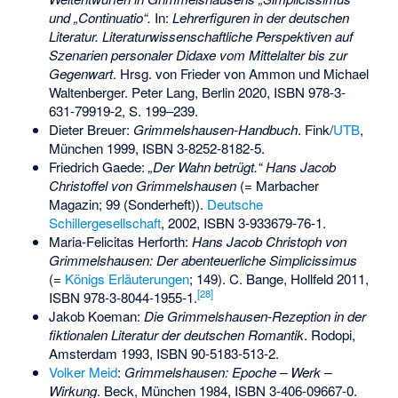
und „Continuatio“.
In:
Lehrerfiguren in der deutschen
Literatur. Literaturwissenschaftliche Perspektiven auf
Szenarien personaler Didaxe vom Mittelalter bis zur
Gegenwart
. Hrsg. von
Frieder von Ammon
und
Michael
Waltenberger
. Peter Lang, Berlin 2020,
ISBN 978-3-
631-79919-2
, S. 199–239.
Dieter Breuer:
Grimmelshausen-Handbuch
. Fink/
UTB
,
München 1999,
ISBN 3-8252-8182-5
.
Friedrich Gaede:
„Der Wahn betrügt.“ Hans Jacob
Christoffel von Grimmelshausen
(= Marbacher
Magazin; 99 (Sonderheft)).
Deutsche
Schillergesellschaft
, 2002,
ISBN 3-933679-76-1
.
Maria-Felicitas Herforth:
Hans Jacob Christoph von
Grimmelshausen: Der abenteuerliche Simplicissimus
(=
Königs Erläuterungen
; 149). C. Bange, Hollfeld 2011,
[
28
]
ISBN 978-3-8044-1955-1
.
Jakob Koeman:
Die Grimmelshausen-Rezeption in der
fiktionalen Literatur der deutschen Romantik
. Rodopi,
Amsterdam 1993,
ISBN 90-5183-513-2
.
Volker Meid
:
Grimmelshausen: Epoche – Werk –
Wirkung
. Beck, München 1984,
ISBN 3-406-09667-0
.