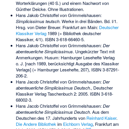
Worterklärungen (40 S.) und einem Nachwort von
Günther Deicke. Ohne Illustrationen.
Hans Jakob Christoffel von Grimmelshausen:
Simplicissimus teutsch
. Werke in drei Bänden. Bd. I/1.
Hrsg. von Dieter Breuer. Frankfurt am Main:
Deutscher
Klassiker Verlag
1989 (= Bibliothek deutscher
Klassiker, 4/1).
ISBN 3-618-66460-5
.
Hans Jakob Christoffel von Grimmelshausen:
Der
abenteuerliche Simplicissimus
. Ungekürzter Text mit
Anmerkungen. Husum: Hamburger Lesehefte Verlag
o. J. [nach 1989, berücksichtigt Ausgabe des Klassiker
Verlags] (= Hamburger Lesehefte, 207),
ISBN 3-87291-
206-2
.
Hans Jacob Christoffel von Grimmelshausen:
Der
abenteuerliche Simplicissimus Deutsch
., Deutscher
Klassiker Verlag Taschenbuch 2: 2005.
ISBN 3-618-
68002-3
.
Hans Jacob Christoffel von Grimmelshausen:
Der
abenteuerliche Simplicissimus Deutsch
. Aus dem
Deutschen des 17. Jahrhunderts von
Reinhard Kaiser
.
Die Andere Bibliothek
im
Eichborn Verlag
, Frankfurt am
[
27
]