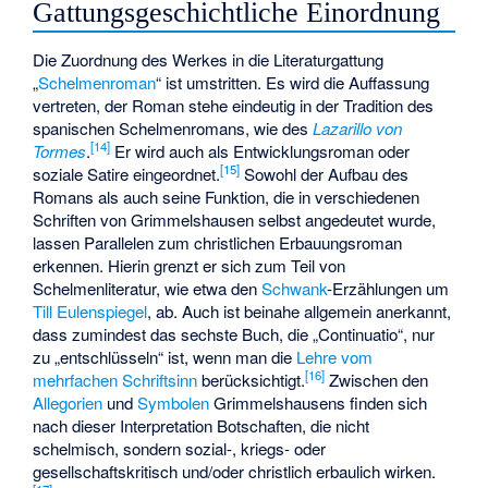
Gattungsgeschichtliche Einordnung
Die Zuordnung des Werkes in die Literaturgattung
„
Schelmenroman
“ ist umstritten. Es wird die Auffassung
vertreten, der Roman stehe eindeutig in der Tradition des
spanischen Schelmenromans, wie des
Lazarillo von
[
14
]
Tormes
.
Er wird auch als Entwicklungsroman oder
[
15
]
soziale Satire eingeordnet.
Sowohl der Aufbau des
Romans als auch seine Funktion, die in verschiedenen
Schriften von Grimmelshausen selbst angedeutet wurde,
lassen Parallelen zum christlichen Erbauungsroman
erkennen. Hierin grenzt er sich zum Teil von
Schelmenliteratur, wie etwa den
Schwank
-Erzählungen um
Till Eulenspiegel
, ab. Auch ist beinahe allgemein anerkannt,
dass zumindest das sechste Buch, die „Continuatio“, nur
zu „entschlüsseln“ ist, wenn man die
Lehre vom
[
16
]
mehrfachen Schriftsinn
berücksichtigt.
Zwischen den
Allegorien
und
Symbolen
Grimmelshausens finden sich
nach dieser Interpretation Botschaften, die nicht
schelmisch, sondern sozial-, kriegs- oder
gesellschaftskritisch und/oder christlich erbaulich wirken.