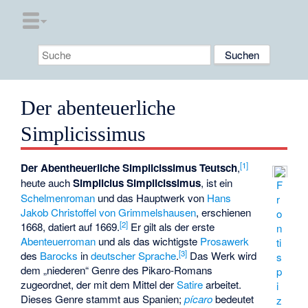
Der abenteuerliche
Simplicissimus
[
1
]
Der Abentheuerliche Simplicissimus Teutsch
,
heute auch
Simplicius Simplicissimus
, ist ein
F
Schelmenroman
und das Hauptwerk von
Hans
r
Jakob Christoffel von Grimmelshausen
, erschienen
o
[
2
]
1668, datiert auf 1669.
Er gilt als der erste
n
Abenteuerroman
und als das wichtigste
Prosawerk
ti
[
3
]
des
Barocks
in
deutscher Sprache
.
Das Werk wird
s
dem „niederen“ Genre des Pikaro-Romans
p
zugeordnet, der mit dem Mittel der
Satire
arbeitet.
i
Dieses Genre stammt aus Spanien;
pícaro
bedeutet
z