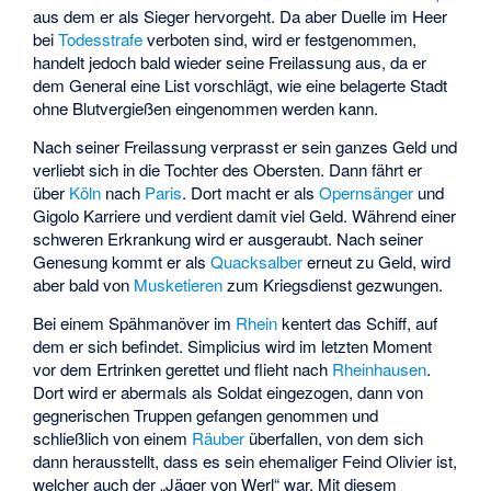
aus dem er als Sieger hervorgeht. Da aber Duelle im Heer
bei
Todesstrafe
verboten sind, wird er festgenommen,
handelt jedoch bald wieder seine Freilassung aus, da er
dem General eine List vorschlägt, wie eine belagerte Stadt
ohne Blutvergießen eingenommen werden kann.
Nach seiner Freilassung verprasst er sein ganzes Geld und
verliebt sich in die Tochter des Obersten. Dann fährt er
über
Köln
nach
Paris
. Dort macht er als
Opernsänger
und
Gigolo Karriere und verdient damit viel Geld. Während einer
schweren Erkrankung wird er ausgeraubt. Nach seiner
Genesung kommt er als
Quacksalber
erneut zu Geld, wird
aber bald von
Musketieren
zum Kriegsdienst gezwungen.
Bei einem Spähmanöver im
Rhein
kentert das Schiff, auf
dem er sich befindet. Simplicius wird im letzten Moment
vor dem Ertrinken gerettet und flieht nach
Rheinhausen
.
Dort wird er abermals als Soldat eingezogen, dann von
gegnerischen Truppen gefangen genommen und
schließlich von einem
Räuber
überfallen, von dem sich
dann herausstellt, dass es sein ehemaliger Feind Olivier ist,
welcher auch der „Jäger von Werl“ war. Mit diesem