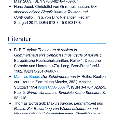
Main 2009.
ISBN 978-3-8218-4769-6
.
Hans Jacob Christoffel von Grimmelshausen:
Der
abentheuerliche Simplicissimus Teutsch und
Continuatio.
Hrsg. von Dirk Niefanger. Reclam,
Stuttgart 2017,
ISBN 978-3-15-010817-8
.
Literatur
R. P. T. Aylett:
The nature of realism in
Grimmelshausen’s Simplicissimus, cycle of novels
(=
Europäische Hochschulschriften, Reihe 1: Deutsche
Sprache und Literatur; 479). Lang, Bern/Frankfurt/M.
1982,
ISBN 3-261-04967-7
.
Matthias Bauer
:
Der Schelmenroman
(= Reihe: Realien
zur Literatur. Sammlung Metzler, 282.) Metzler,
Stuttgart 1994
ISSN
0558-3667
,
ISBN 3-476-10282-3
,
Kap. 5:
Grimmelshausens Simplicianische Schriften,
S.
92–118.
Thomas Borgstedt
:
Diskursparodie, Lehrhaftigkeit und
Poesie. Zur Bewertung von Wissensdiskursen und
Weltentwürfen in Grimmelshausens „Simplicissimus“