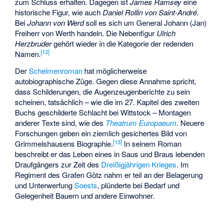
zum Schluss erhalten. Dagegen ist
James Ramsey
eine
historische Figur, wie auch
Daniel Rollin von Saint-André
.
Bei
Johann von Werd
soll es sich um General Johann (Jan)
Freiherr von Werth handeln. Die Nebenfigur
Ulrich
Herzbruder
gehört wieder in die Kategorie der redenden
[
12
]
Namen.
Der
Schelmenroman
hat möglicherweise
autobiographische Züge. Gegen diese Annahme spricht,
dass Schilderungen, die Augenzeugenberichte zu sein
scheinen, tatsächlich – wie die im 27. Kapitel des zweiten
Buchs geschilderte Schlacht bei Wittstock – Montagen
anderer Texte sind, wie des
Theatrum Europaeum
. Neuere
Forschungen geben ein ziemlich gesichertes Bild von
[
13
]
Grimmelshausens Biographie.
In seinem Roman
beschreibt er das Leben eines in Saus und Braus lebenden
Draufgängers zur Zeit des
Dreißigjährigen Krieges
. Im
Regiment des Grafen Götz nahm er teil an der Belagerung
und Unterwerfung
Soests
, plünderte bei Bedarf und
Gelegenheit Bauern und andere Einwohner.