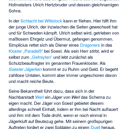
Hofmeisters Ulrich Hertzbruder und dessen gleichnamigen
Sohns.
In der
Schlacht bei Wittstock
kann er fliehen. Hier hilft ihm
der junge Ulrich, der inzwischen die Seiten gewechselt hat
und für Schweden kämpft. Ulrich selbst wird, getrieben von
maßlosem Ehrgeiz und Übermut, gefangen genommen.
Simplicius rettet sich als Diener eines
Dragoners
in das
Kloster
„Paradeiß“
bei Soest. Als sein Herr stirbt, wird er
selbst zum
„Gefreyten“
und lebt zunächst als
Schutzbeauftragter im genannten Frauenkloster. Als
Soester Jägerken
kommt er zu Ruhm und Geld. Er begeht
zahllose Untaten, kommt aber immer ungeschoren davon
und macht reiche Beute.
Seine Bekanntheit führt dazu, dass sich in der
Nachbarstadt
Werl
ein
Jäger von Werl
das Schema zu
eigen macht. Der Jäger von Soest gebietet diesem
allerdings schnell Einhalt, indem er ihm bei Nacht auflauert
und ihm mit dem Tode droht, wenn er noch einmal in
Jägerkluft auf Beutezug gehe. Mit seinem großspurigen
Auftreten fordert er zwei Soldaten zu einem
Duell
heraus,