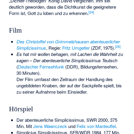
„Dichter-Theologen“ König David verglichen. Ihm sei
deutlich geworden, dass die Dichtkunst die geeignetere
[
24
]
Form ist, Gott zu loben und zu erkennen.
Film
Des Christoffel von Grimmelshausen abenteuerlicher
[
25
]
Simplizissimus
, Regie:
Fritz Umgelter
(ZDF, 1975).
Es hat mir wollen behagen, mit Lachen die Wahrheit zu
sagen – Der abenteuerliche Simplicissimus Teutsch
(
Deutscher Fernsehfunk
(DDR), Bildungsfernsehen,
30 Minuten).
Der Film umfasst den Zeitraum der Handlung des
ungebildeten Knaben, der auf der Sackpfeife spielt, bis
zu seiner Aufnahme beim Einsiedler.
Hörspiel
Der abenteuerliche Simplicissimus, SWR 2000, 375
Min. Mit
Jens Wawrczeck
und
Felix von Manteuffel
.
Simplicius Simplicissimus, SFB/WDR 1984, 177 Min.