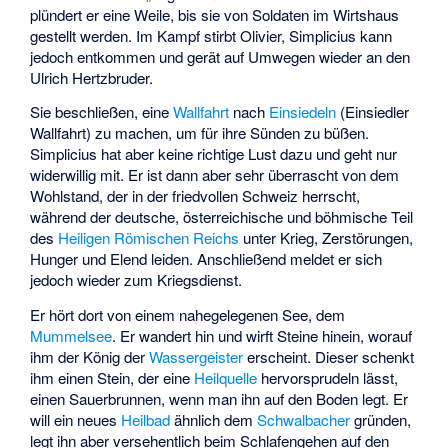
plündert er eine Weile, bis sie von Soldaten im Wirtshaus
gestellt werden. Im Kampf stirbt Olivier, Simplicius kann
jedoch entkommen und gerät auf Umwegen wieder an den
Ulrich Hertzbruder.
Sie beschließen, eine
Wallfahrt
nach
Einsiedeln
(
Einsiedler
Wallfahrt
) zu machen, um für ihre Sünden zu büßen.
Simplicius hat aber keine richtige Lust dazu und geht nur
widerwillig mit. Er ist dann aber sehr überrascht von dem
Wohlstand, der in der friedvollen Schweiz herrscht,
während der deutsche, österreichische und böhmische Teil
des
Heiligen Römischen Reichs
unter Krieg, Zerstörungen,
Hunger und Elend leiden. Anschließend meldet er sich
jedoch wieder zum Kriegsdienst.
Er hört dort von einem nahegelegenen See, dem
Mummelsee
. Er wandert hin und wirft Steine hinein, worauf
ihm der König der
Wassergeister
erscheint. Dieser schenkt
ihm einen Stein, der eine
Heilquelle
hervorsprudeln lässt,
einen Sauerbrunnen, wenn man ihn auf den Boden legt. Er
will ein neues
Heilbad
ähnlich dem
Schwalbacher
gründen,
legt ihn aber versehentlich beim Schlafengehen auf den