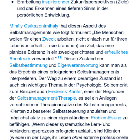
Erarbeitung
inspirierender
Zukunftsperspektiven (Ziele)
und das Erkennen eines tieferen Sinns in der
persönlichen Entwicklung.
Mihály Csíkszentmihályi
hat diesen Aspekt des
Selbstmanagements wie folgt formuliert: „Die Menschen
wollen für einen
Zweck
arbeiten, nicht einfach nur für ihren
Lebensunterhalt … (sie brauchen) ein Ziel, das eine
planlose Existenz in ein zweckgerichtetes und
erfreuliches
[
11
]
Abenteuer
verwandelt.“
Diesen Zustand der
Selbstbestimmung
und
Eigenverantwortung
kann man als
das Ergebnis eines erfolgreichen Selbstmanagements
interpretieren. Der Weg zu einem derartigen Zustand ist
auch ein wichtiges Thema in der Psychologie. So bemerkt
zum Beispiel auch
Frederick Kanfer
, einer der Begründer
der
Selbstmanagement-Therapie
, es sei ein Anliegen
verschiedener Therapieansätze des Selbstmanagements,
Klienten zu besserer Selbststeuerung anzuleiten und
möglichst aktiv zu einer eigenständigen
Problemlösung
zu
befähigen. „Wenn dieser systematische Lern- und
Veränderungsprozess erfolgreich abläuft, sind Klienten
(wieder) in der Lage, ihr Leben
ohne
externe professionelle