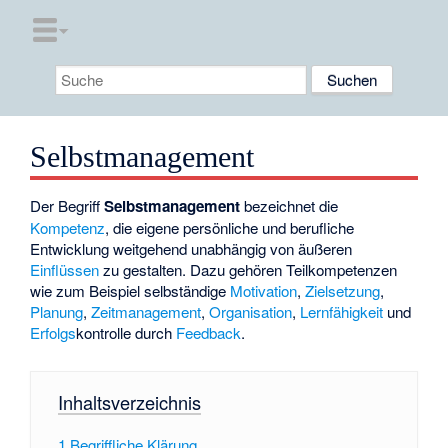
Selbstmanagement
Der Begriff
Selbstmanagement
bezeichnet die
Kompetenz
, die eigene persönliche und berufliche
Entwicklung weitgehend unabhängig von äußeren
Einflüssen
zu gestalten. Dazu gehören Teilkompetenzen
wie zum Beispiel selbständige
Motivation
,
Zielsetzung
,
Planung
,
Zeitmanagement
,
Organisation
,
Lernfähigkeit
und
Erfolgs
­kontrolle durch
Feedback
.
Inhaltsverzeichnis
1
Begriffliche Klärung