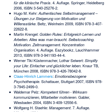
für die klinische Praxis
. 4. Auflage. Springer, Heidelberg
2006,
ISBN 3-540-25276-2
.
Hugo M. Kehr:
Authentisches Selbstmanagement –
Übungen zur Steigerung von Motivation und
Willensstärke
. Beltz, Weinheim 2009,
ISBN 978-3-407-
22622-8
.
Martin Krengel:
Golden Rules: Erfolgreich Lernen und
Arbeiten. Alles was man braucht. Selbstcoaching.
Motivation. Zeitmanagement. Konzentration
Organisation.
4. Auflage. Eazybookz, Lauchhammer
2013,
ISBN 978-3-941193-44-4
.
Werner Tiki Küstenmacher, Lothar Seiwert:
Simplify
your Life: Einfacher und glücklicher leben
. Knaur TB,
München 2008,
ISBN 978-3-426-78042-8
.
Claas-Hinrich Lammers
:
Emotionsbezogene
Psychotherapie
. Schattauer, Stuttgart 2007,
ISBN 978-
3-7945-2499-0
.
Waldemar Pelz:
Kompetent führen - Wirksam
kommunizieren, Mitarbeiter motivieren
. Gabler,
Wiesbaden 2004,
ISBN 3-409-12556-6
.
Wolfgang H. Staehle:
Management
. 7. Auflage.