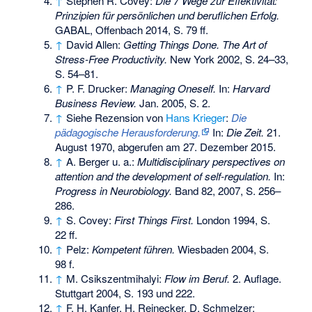
↑
Stephen R. Covey:
Die 7 Wege zur Effektivität:
Prinzipien für persönlichen und beruflichen Erfolg.
GABAL, Offenbach 2014, S. 79 ff.
↑
David Allen:
Getting Things Done. The Art of
Stress-Free Productivity.
New York 2002, S. 24–33,
S. 54–81.
↑
P. F. Drucker:
Managing Oneself.
In:
Harvard
Business Review.
Jan. 2005, S. 2.
↑
Siehe Rezension von
Hans Krieger
:
Die
pädagogische Herausforderung.
In:
Die Zeit.
21.
August 1970, abgerufen am 27. Dezember 2015.
↑
A. Berger u. a.:
Multidisciplinary perspectives on
attention and the development of self-regulation.
In:
Progress in Neurobiology.
Band 82, 2007, S. 256–
286.
↑
S. Covey:
First Things First.
London 1994, S.
22 ff.
↑
Pelz:
Kompetent führen.
Wiesbaden 2004, S.
98 f.
↑
M. Csikszentmihalyi:
Flow im Beruf.
2. Auflage.
Stuttgart 2004, S. 193 und 222.
↑
F. H. Kanfer, H. Reinecker, D. Schmelzer: