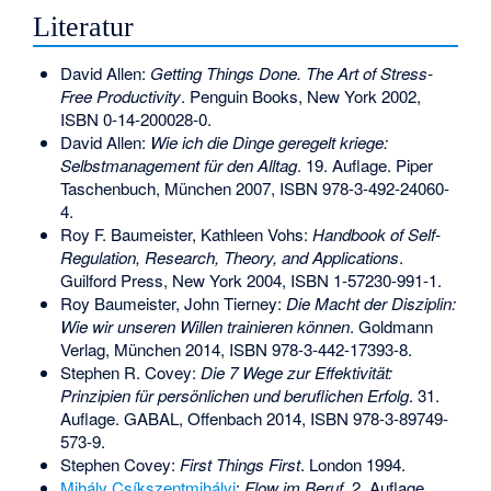
Literatur
David Allen:
Getting Things Done. The Art of Stress-
Free Productivity
. Penguin Books, New York 2002,
ISBN 0-14-200028-0
.
David Allen:
Wie ich die Dinge geregelt kriege:
Selbstmanagement für den Alltag
. 19. Auflage. Piper
Taschenbuch, München 2007,
ISBN 978-3-492-24060-
4
.
Roy F. Baumeister, Kathleen Vohs:
Handbook of Self-
Regulation, Research, Theory, and Applications
.
Guilford Press, New York 2004,
ISBN 1-57230-991-1
.
Roy Baumeister, John Tierney:
Die Macht der Disziplin:
Wie wir unseren Willen trainieren können
. Goldmann
Verlag, München 2014,
ISBN 978-3-442-17393-8
.
Stephen R. Covey:
Die 7 Wege zur Effektivität:
Prinzipien für persönlichen und beruflichen Erfolg
. 31.
Auflage. GABAL, Offenbach 2014,
ISBN 978-3-89749-
573-9
.
Stephen Covey:
First Things First
. London 1994.
Mihály Csíkszentmihályi
:
Flow im Beruf.
2. Auflage.