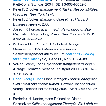
Klett-Cotta, Stuttgart 2004,
ISBN 3-608-93532-0
.
Peter F. Drucker:
Management: Tasks, Responsibilities,
Practices
. New York 1974.
Peter F. Drucker:
Managing Oneself
. In:
Harvard
Business Review
. 2005.
Joseph P. Forgas u. a. (Hrsg.):
Psychology of Self-
Regulation
. Psychology Press, New York 2009,
ISBN
978-1-84872-842-4
.
W. Freibichler, P. Ebert, T. Schubert:
Nudge
Management: Wie Führungskräfte kluges
Selbstmanagement anstoßen.
In:
Zeitschrift Führung
und Organisation
(zfo).
Band 86, Nr. 2, S. 84–88.
Volker Heyse, John Erpenbeck:
Kompetenztraining.
2.
Auflage. Schäffer-Poeschel, Stuttgart 2009,
ISBN 978-
3-7910-2731-9
.
Hans-Georg Huber
, Hans Metzger:
Sinnvoll erfolgreich.
Sich selbst und andere führen
. Rowohlt Taschenbuch-
Verlag, Reinbek bei Hamburg 2004,
ISBN 3-499-61936-
9
.
Frederick H. Kanfer, Hans Reinecker, Dieter
Schmelzer:
Selbstmanagement-Therapie: Ein Lehrbuch