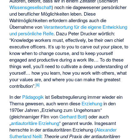
Autoren, betont, dass wir in einem Zeitalter (Stichwort
Wissensgesellschaft
) noch nie dagewesener persönlicher
und beruflicher Möglichkeiten leben. Diese
Wahlmöglichkeiten erfordern allerdings auch die
Übernahme von
Verantwortung für die eigene Entwicklung
und persönliche Reife
. Dazu Peter Drucker wörtlich:
“
Knowledge workers must, effectively, be their own chief
executive officers. It’s up to you to carve out your place, to
know when to change course, and to keep yourself
engaged and productive during a work life… To do these
things well, you’ll need to cultivate a deep understanding of
yourself… how you learn, how you work with others, what
your values are, and where you can make the greatest
[
6
]
contribution
”.
In der
Pädagogik
ist Selbstregulierung immer wieder ein
Thema gewesen, auch wenn diese
Erziehung
in den
1970er Jahren „Erziehung zum Ungehorsam“
(gleichnamiger Film von
Gerhard Bott
) oder auch
„
antiautoritäre Erziehung
“ genannt wurde. Insgesamt
herrschte in der antiautoritären Erziehung (
Alexander
Sutherland Neill
:
Theorie und Praxis der antiautoritären