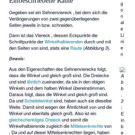
Einbeschriebene Raute
g
o
Gegeben sei ein Sehnenviereck
, bei dem sich die
n
Verlängerungen von zwei gegenüberliegenden
al
Seiten jeweils in
bzw.
schneiden.
e
Li
Dann ist das Viereck
, dessen Eckpunkte die
ni
Schnittpunkte der
Winkelhalbierenden
durch
und
mit
e
den Seiten von
sind, stets eine
Raute
(
Abbildung 3
).
n
Beweis:
Aus den Eigenschaften des Sehnenvierecks folgt,
dass die Winkel
und
gleich groß sind. Die Dreiecke
A
und
sind
ähnlich
zueinander, da sie in den obigen
b
Winkeln und dem halben Winkel
übereinstimmen.
b
Daraus folgt, dass die Winkel
und
gleich groß sind.
.
Da
und
Scheitelwinkel
sind, haben auch sie dieselbe
3
Weite. Damit sind wegen der Ähnlichkeit von
und
die
:
Winkel
und
ebenfalls gleich groß. Also ist
ein
E
gleichschenkliges Dreieck
und somit die
in
Winkelhalbierende
zugleich die
Mittelsenkrechte
von
b
. Da
und
auf dieser Mittelsenkrechten liegen, haben
e