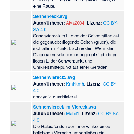
eine Raute.
Sehnen4eck.svg
Autor/Urheber:
Alva2004
,
Lizenz:
CC BY-
SA 4.0
Sehenviereck mit Loten der Seitenmitten auf
die gegenueberliegende Seiten (gruen), die
sich alle im Punkt L schneiden. Wenn die
Diagonalen, wie hier, orthogonal sind, dann
liegen L, der Schwerpunkt und
Umkreismittelpunkt auf einer Geraden.
Sehnenviereck3.svg
Autor/Urheber:
Kmhkmh
,
Lizenz:
CC BY
4.0
concyclic quadrilateral
Sehnenviereck im Viereck.svg
Autor/Urheber:
Mabit1
,
Lizenz:
CC BY-SA
4.0
Die Halbierenden der Innenwinkel eines
beliebigen Vierecks umschließen ein