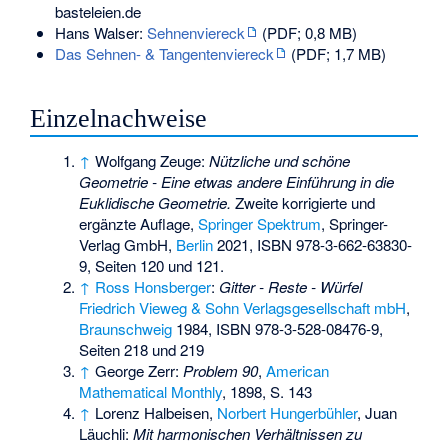
basteleien.de
Hans Walser
:
Sehnenviereck
(PDF; 0,8 MB)
Das Sehnen- & Tangentenviereck
(PDF; 1,7 MB)
Einzelnachweise
↑
Wolfgang Zeuge:
Nützliche und schöne
Geometrie - Eine etwas andere Einführung in die
Euklidische Geometrie.
Zweite korrigierte und
ergänzte Auflage,
Springer Spektrum
, Springer-
Verlag GmbH,
Berlin
2021,
ISBN 978-3-662-63830-
9
, Seiten 120 und 121.
↑
Ross Honsberger
:
Gitter - Reste - Würfel
Friedrich Vieweg & Sohn Verlagsgesellschaft mbH
,
Braunschweig
1984,
ISBN 978-3-528-08476-9
,
Seiten 218 und 219
↑
George Zerr:
Problem 90
,
American
Mathematical Monthly
, 1898, S. 143
↑
Lorenz Halbeisen,
Norbert Hungerbühler
, Juan
Läuchli:
Mit harmonischen Verhältnissen zu