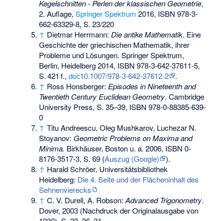
Kegelschnitten - Perlen der klassischen Geometrie
,
2. Auflage,
Springer Spektrum
2016,
ISBN 978-3-
662-63329-8
, S. 23/220
↑
Dietmar Herrmann:
Die antike Mathematik
. Eine
Geschichte der griechischen Mathematik, ihrer
Probleme und Lösungen. Springer Spektrum,
Berlin, Heidelberg 2014,
ISBN 978-3-642-37611-5
,
S.
421
f
.,
doi
:
10.1007/978-3-642-37612-2
.
↑
Ross Honsberger:
Episodes in Nineteenth and
Twentieth Century Euclidean Geometry
. Cambridge
University Press, S. 35–39,
ISBN 978-0-88385-639-
0
↑
Titu Andreescu, Oleg Mushkarov, Luchezar N.
Stoyanov:
Geometric Problems on Maxima and
Minima.
Birkhäuser, Boston u. a. 2006,
ISBN 0-
8176-3517-3
, S. 69 (
Auszug (Google)
).
↑
Harald Schröer, Universitätsbibliothek
Heidelberg:
Die 4. Seite und der Flächeninhalt des
Sehnenvierecks
↑
C. V. Durell, A. Robson:
Advanced Trigonometry
.
Dover, 2003 (Nachdruck der Originalausgabe von
1930), S. 23, 26, 31