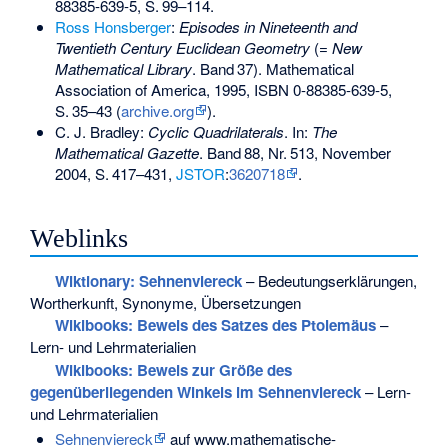
88385-639-5
,
S.
99–114
.
Ross Honsberger
:
Episodes in Nineteenth and
Twentieth Century Euclidean Geometry
(=
New
Mathematical Library
.
Band
37
). Mathematical
Association of America, 1995,
ISBN 0-88385-639-5
,
S.
35–43
(
archive.org
).
C. J. Bradley:
Cyclic Quadrilaterals
. In:
The
Mathematical Gazette
.
Band
88
,
Nr.
513
, November
2004,
S.
417–431
,
JSTOR
:
3620718
.
Weblinks
Wiktionary: Sehnenviereck
– Bedeutungserklärungen,
Wortherkunft, Synonyme, Übersetzungen
Wikibooks: Beweis des Satzes des Ptolemäus
–
Lern- und Lehrmaterialien
Wikibooks: Beweis zur Größe des
gegenüberliegenden Winkels im Sehnenviereck
– Lern-
und Lehrmaterialien
Sehnenviereck
auf www.mathematische-