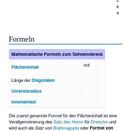
c
k
e
Formeln
Mathematische Formeln zum Sehnenviereck
mit
Flächeninhalt
Länge der
Diagonalen
Umkreisradius
Innenwinkel
Die zuerst genannte Formel für den Flächeninhalt ist eine
Verallgemeinerung des
Satz des Heron
für
Dreiecke
und
wird auch als
Satz von
Brahmagupta
oder
Formel von