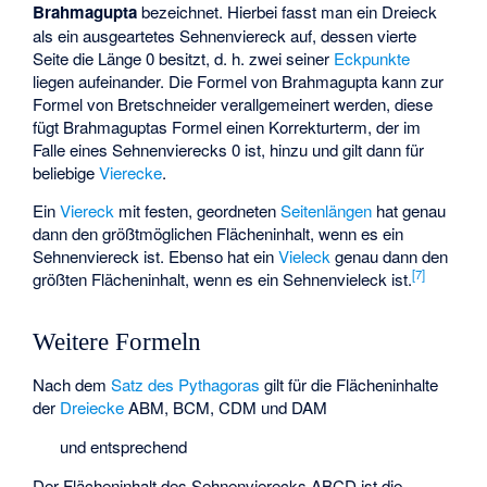
Brahmagupta
bezeichnet. Hierbei fasst man ein Dreieck
als ein ausgeartetes Sehnenviereck auf, dessen vierte
Seite die Länge 0 besitzt, d. h. zwei seiner
Eckpunkte
liegen aufeinander. Die Formel von Brahmagupta kann zur
Formel von Bretschneider
verallgemeinert werden, diese
fügt Brahmaguptas Formel einen Korrekturterm, der im
Falle eines Sehnenvierecks 0 ist, hinzu und gilt dann für
beliebige
Vierecke
.
Ein
Viereck
mit festen, geordneten
Seitenlängen
hat genau
dann den größtmöglichen Flächeninhalt, wenn es ein
Sehnenviereck ist. Ebenso hat ein
Vieleck
genau dann den
[
7
]
größten Flächeninhalt, wenn es ein Sehnenvieleck ist.
Weitere Formeln
Nach dem
Satz des Pythagoras
gilt für die Flächeninhalte
der
Dreiecke
ABM, BCM, CDM und DAM
und entsprechend
Der Flächeninhalt des Sehnenvierecks ABCD ist die