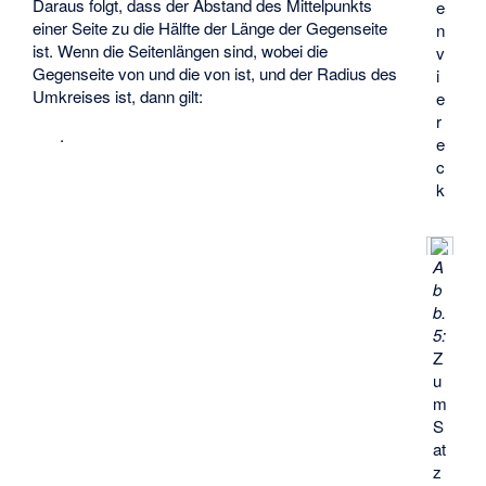
Daraus folgt, dass der Abstand des Mittelpunkts
e
einer Seite zu
die Hälfte der Länge der Gegenseite
n
ist. Wenn
die Seitenlängen sind, wobei
die
v
Gegenseite von
und
die von
ist, und
der Radius des
i
Umkreises ist, dann gilt:
e
r
.
e
c
k
A
b
b.
5:
Z
u
m
S
at
z