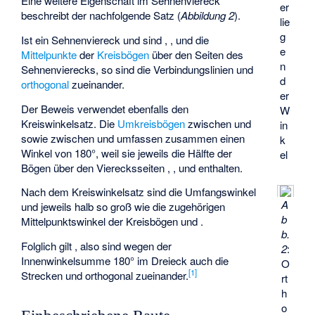
Eine weitere Eigenschaft im Sehnenviereck
er
beschreibt der nachfolgende Satz (
Abbildung 2
).
lie
g
Ist
ein Sehnenviereck und sind
,
,
und
die
e
Mittelpunkte
der
Kreisbögen
über den Seiten des
n
Sehnenvierecks, so sind die Verbindungslinien
und
d
orthogonal
zueinander.
er
Der Beweis verwendet ebenfalls den
W
Kreiswinkelsatz. Die
Umkreisbögen
zwischen
und
in
sowie
zwischen
und
umfassen zusammen einen
k
Winkel von 180°, weil sie jeweils die Hälfte der
el
Bögen über den Vierecksseiten
,
,
und
enthalten.
Nach dem Kreiswinkelsatz sind die Umfangswinkel
A
und
jeweils halb so groß wie die zugehörigen
b
Mittelpunktswinkel der Kreisbögen
und
.
b.
Folglich gilt
, also sind wegen der
2
:
Innenwinkelsumme 180° im Dreieck
auch die
O
[
1
]
Strecken
und
orthogonal zueinander.
rt
h
o