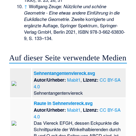
↑
Wolfgang Zeuge:
Nützliche und schöne
Geometrie - Eine etwas andere Einführung in die
Euklidische Geometrie.
Zweite korrigierte und
ergänzte Auflage, Springer Spektrum, Springer-
Verlag GmbH, Berlin 2021,
ISBN 978-3-662-63830-
9
, S. 133–134.
Auf dieser Seite verwendete Medien
Sehnentangentenviereck.svg
Autor/Urheber:
Mabit1
,
Lizenz:
CC BY-SA
4.0
Sehnentangentenviereck
Raute in Sehnenviereck.svg
Autor/Urheber:
Mabit1
,
Lizenz:
CC BY-SA
4.0
Das Viereck EFGH, dessen Eckpunkte die
Schnittpunkte der Winkelhalbierenden durch
P und Q mit den Seiten von ABCD sind, ist