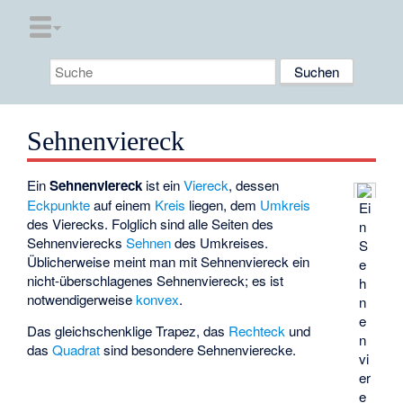
Sehnenviereck
Ein
Sehnenviereck
ist ein
Viereck
, dessen
Eckpunkte
auf einem
Kreis
liegen, dem
Umkreis
Ei
des Vierecks. Folglich sind alle Seiten des
n
Sehnenvierecks
Sehnen
des Umkreises.
S
Üblicherweise meint man mit Sehnenviereck ein
e
nicht-überschlagenes Sehnenviereck; es ist
h
notwendigerweise
konvex
.
n
e
Das
gleichschenklige Trapez
, das
Rechteck
und
n
das
Quadrat
sind besondere Sehnenvierecke.
vi
er
e