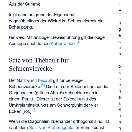
Aus der Summe
:
E
folgt dann aufgrund der Eigenschaft
i
gegenüberliegender Winkel im Sehnenviereck die
n
Behauptung.
g
e
Hinweis:
Mit analoger Beweisführung gilt die obige
s
[
4
]
Aussage auch für die
Außenwinkel
.
c
h
Satz von Thébault für
l
o
Sehnenvierecke
s
s
Der Satz von
Thébault
gilt für beliebige
e
[
5
]
Sehnenvierecke:
Die Lote der Seitenmitten auf die
n
Gegenseiten (grün in Abb. 5) schneiden sich in
e
einem Punkt
. Dieser ist der Spiegelpunkt des
s
Umkreismittelpunkts
am Schwerpunkt
der vier
S
[
6
]
Ecken (rot.)
e
Wenn die Diagonalen zueinander orthogonal sind, ist
h
nach dem
Satz von Brahmagupta
ihr Schnittpunkt.
n