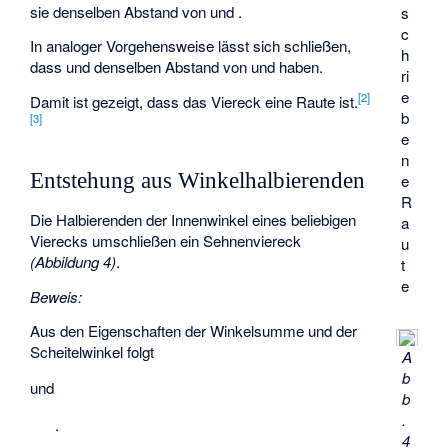
sie denselben Abstand von
und
.
s
c
In analoger Vorgehensweise lässt sich schließen,
h
dass
und
denselben Abstand von
und
haben.
ri
e
[
2
]
Damit ist gezeigt, dass das Viereck
eine Raute ist.
b
[
3
]
e
n
Entstehung aus Winkelhalbierenden
e
R
Die Halbierenden der Innenwinkel eines beliebigen
a
Vierecks umschließen ein Sehnenviereck
u
(Abbildung 4)
.
t
e
Beweis:
Aus den Eigenschaften der Winkelsumme und der
Scheitelwinkel folgt
A
b
und
b
.
.
4