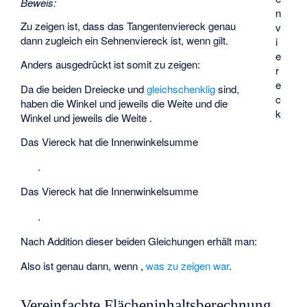
Beweis:
n
Zu zeigen ist, dass das Tangentenviereck
genau
v
dann zugleich ein Sehnenviereck ist, wenn
gilt.
i
e
Anders ausgedrückt ist somit zu zeigen:
r
e
Da die beiden Dreiecke
und
gleichschenklig
sind,
c
haben die Winkel
und
jeweils die Weite
und die
k
Winkel
und
jeweils die Weite
.
Das Viereck
hat die Innenwinkelsumme
.
Das Viereck
hat die Innenwinkelsumme
.
Nach Addition dieser beiden Gleichungen erhält man:
Also ist
genau dann, wenn
,
was zu zeigen war
.
Vereinfachte Flächeninhaltsberechnung