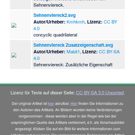
Sehnenviereck.
Sehnenviereck2.svg
Autor/Urheber:
Kmhkmh
,
Lizenz:
CC BY
4.0
concyclic quadrilateral
Sehnenviereck Zusatzeigenschaft.svg
Autor/Urheber:
Mabit1
,
Lizenz:
CC BY-SA
4.0
Sehnenviereck: Zusätzliche Eigenschaft
Lizenz für Texte auf dieser Seite:
CC-BY-SA 3.0 Unported
.
Der original-Artikel ist
hier
abrufbar.
Hier
finden Sie Informationen zu
den Autoren des Artikels. An Bildern wurden keine Veränderungen
vorgenommen - diese werden aber in der Regel wie bei der
ursprünglichen Quelle des Artikels verkleinert, d.h. als Vorschaubilder
angezeigt. Klicken Sie auf ein Bild für weitere Informationen zum
Urheber und zur Lizenz. Die vorgenommenen Änderungen am Artikel