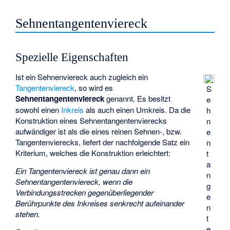
Sehnentangentenviereck
Spezielle Eigenschaften
Ist ein Sehnenviereck auch zugleich ein
Tangentenviereck
, so wird es
S
Sehnentangentenviereck
genannt. Es besitzt
e
sowohl einen
Inkreis
als auch einen Umkreis. Da die
h
Konstruktion eines Sehnentangentenvierecks
n
aufwändiger ist als die eines reinen Sehnen-, bzw.
e
Tangentenvierecks, liefert der nachfolgende Satz ein
n
Kriterium, welches die Konstruktion erleichtert:
t
a
Ein Tangentenviereck ist genau dann ein
n
Sehnentangentenviereck, wenn die
g
Verbindungsstrecken gegenüberliegender
e
Berührpunkte des Inkreises senkrecht aufeinander
n
stehen.
t
e