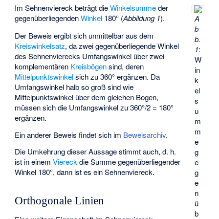
Im Sehnenviereck beträgt die
Winkelsumme
der
gegenüberliegenden
Winkel
180° (
Abbildung 1
).
A
b
Der Beweis ergibt sich unmittelbar aus dem
b.
Kreiswinkelsatz
, da zwei gegenüberliegende Winkel
1
:
des Sehnenvierecks
Umfangswinkel
über zwei
W
komplementären
Kreisbögen
sind, deren
in
Mittelpunktswinkel
sich zu 360° ergänzen. Da
k
Umfangswinkel halb so groß sind wie
el
Mittelpunktswinkel über dem gleichen Bogen,
s
müssen sich die Umfangswinkel zu 360°/2 = 180°
u
ergänzen.
m
m
Ein anderer Beweis findet sich im
Beweisarchiv
.
e
Die Umkehrung dieser Aussage stimmt auch, d. h.
g
ist in einem
Viereck
die Summe gegenüberliegender
e
Winkel 180°, dann ist es ein Sehnenviereck.
g
e
n
Orthogonale Linien
ü
b