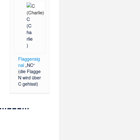
C
(C
ha
rlie
)
Flaggensig
nal
„NC“
(die Flagge
N wird über
C gehisst)
▄ ▄ ▄ ▄▄▄ ▄▄▄ ▄▄▄ ▄ ▄ ▄ 