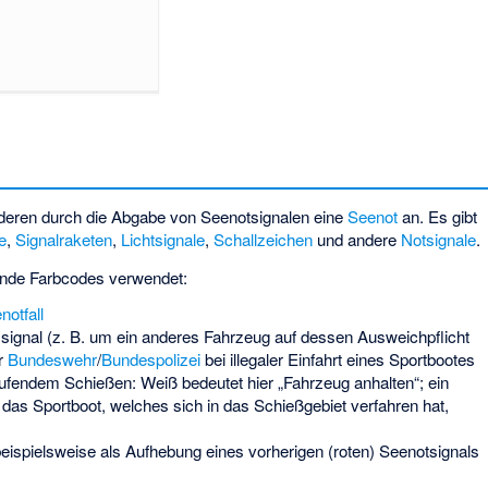
deren durch die Abgabe von Seenotsignalen eine
Seenot
an. Es gibt
e
,
Signalraketen
,
Lichtsignale
,
Schallzeichen
und andere
Notsignale
.
ende Farbcodes verwendet:
notfall
ignal (z. B. um ein anderes Fahrzeug auf dessen Ausweichpflicht
r
Bundeswehr
/
Bundespolizei
bei illegaler Einfahrt eines Sportbootes
laufendem Schießen: Weiß bedeutet hier „Fahrzeug anhalten“; ein
das Sportboot, welches sich in das Schießgebiet verfahren hat,
 beispielsweise als Aufhebung eines vorherigen (roten) Seenotsignals