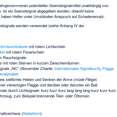
 wahrgenommenen potentiellen Seenotsignalmittel unabhängig von
. Ist ein Seenotsignal abgegeben worden, obwohl keine
, haben Helfer unter Umständen Anspruch auf Schadenersatz.
notsignale werden verwendet (siehe Anhang IV der
hirmleuchtrakete
mit rotem Lichtschein
kel
mit rotem Feuerschein
er Rauchsignale
e mit roten Sternen in kurzen Zwischenräumen
gnals „NC“ (
November Charlie
,
Internationales Signalbuch
),
Flagge
enalphabet
s seitliches Heben und Senken der Arme (
müde Fliege
)
ner viereckigen Flagge und darüber oder darunter ein Ball
gnals durch Lichtsignale:
kurz kurz kurz lang lang lang kurz kurz kurz
rzeug, zum Beispiel brennende Teer- oder Öltonnen
allzeichens (
Nebelhorn
)