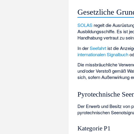
Gesetzliche Grun
SOLAS
regelt die Ausrüstung
Ausbildungsschiffe. Es ist je
Handhabung vertraut zu sein
In der
Seefahrt
ist die Anzei
internationalen Signalbuch
od
Die missbräuchliche Verwend
und/oder Verstoß gemäß Waf
sich, sofern Außenwirkung en
Pyrotechnische Seen
Der Erwerb und Besitz von py
pyrotechnischen Seenotsignal
Kategorie P1