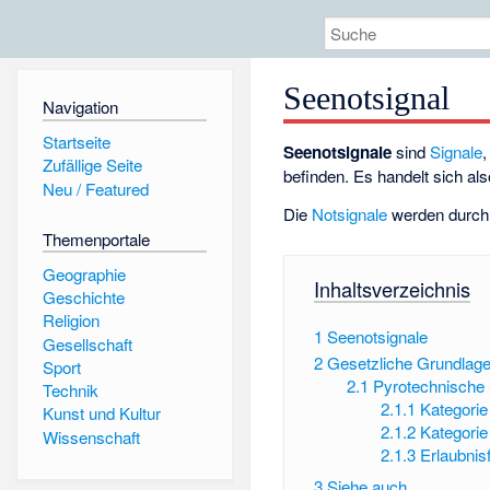
Seenotsignal
Navigation
Startseite
Seenotsignale
sind
Signale
Zufällige Seite
befinden. Es handelt sich a
Neu / Featured
Die
Notsignale
werden durch 
Themenportale
Geographie
Inhaltsverzeichnis
Geschichte
Religion
1
Seenotsignale
Gesellschaft
2
Gesetzliche Grundlag
Sport
2.1
Pyrotechnische 
Technik
2.1.1
Kategorie
Kunst und Kultur
2.1.2
Kategorie
Wissenschaft
2.1.3
Erlaubnis
3
Siehe auch