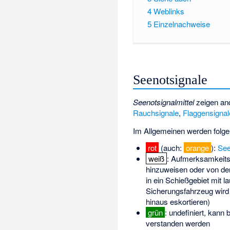
4
Weblinks
5
Einzelnachweise
Seenotsignale
Seenotsignalmittel
zeigen an
Rauchsignale
,
Flaggensignal
Im Allgemeinen werden folg
rot
(auch:
orange
):
See
weiß
: Aufmerksamkeitss
hinzuweisen oder von de
in ein Schießgebiet mit 
Sicherungsfahrzeug wird 
hinaus eskortieren)
grün
: undefiniert, kann
verstanden werden