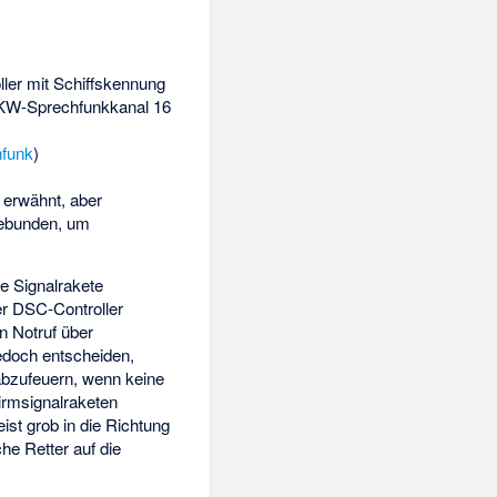
ller mit Schiffskennung
 UKW-Sprechfunkkanal 16
nfunk
)
erwähnt, aber
gebunden, um
ne Signalrakete
r DSC-Controller
 Notruf über
edoch entscheiden,
n abzufeuern, wenn keine
hirmsignalraketen
eist grob in die Richtung
che Retter auf die