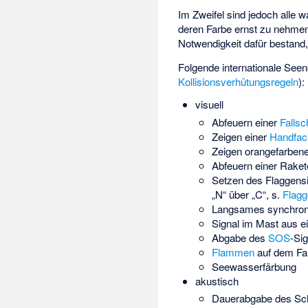
Im Zweifel sind jedoch alle
deren Farbe ernst zu nehmen
Notwendigkeit dafür bestand
Folgende internationale See
Kollisionsverhütungsregeln
):
visuell
Abfeuern einer
Fallsc
Zeigen einer
Handfac
Zeigen orangefarben
Abfeuern einer Raket
Setzen des Flaggensi
„N“ über „C“, s.
Flagg
Langsames synchrone
Signal im Mast aus ei
Abgabe des
SOS
-Si
Flammen
auf dem Fah
Seewasserfärbung
akustisch
Dauerabgabe des Sch