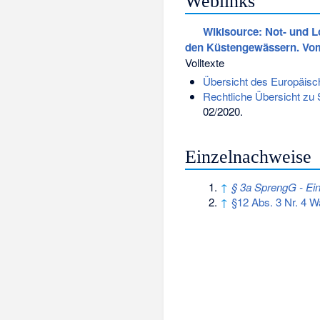
Weblinks
Wikisource: Not- und L
den Küstengewässern. Vom
Volltexte
Übersicht des Europäisc
Rechtliche Übersicht zu 
02/2020.
Einzelnachweise
↑
§ 3a SprengG - Ei
↑
§12 Abs. 3 Nr. 4 W