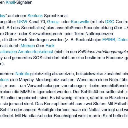
hen
Knall
-Signalen
day
“ auf einem
Seefunk
-Sprechkanal
ung über
UKW
-Kanal 70,
Grenz-
oder
Kurzwelle
(mittels
DSC
-Contro
rzeit, Art des Seenotfalles) plus anschließende Seenotmeldung über
re Grenz- oder Kurzwellensprech- oder Telex-Notfrequenzen
 die über Funk übertragen werden (z. B. Seefunkbojen
EPIRB
,
Date
nals durch
Morsen
über
Funk
nationalen Amateurfunkdienst
(nicht in den
Kollisionsverhütungsregeln
 und gemorstes SOS sind dort nicht an eine bestimmte Frequenz 
n).
, mehrere
Notrufe
gleichzeitig abzusetzen, beispielsweise zunächst ei
efunk
eine Mayday-Meldung abzusetzen. Wenn man einen Notruf übe
, muss – um Verwechselungen vorzubeugen – beim anschließenden
reiben die MMSI mitgemeldet werden. Der Schiffsführer sollte sich j
n Situation angebracht sind. Es ist wenig hilfreich, sämtliche Rakete
s sie jemand sieht. Das Konzept besteht aus zwei Stufen: Mit Fallsc
 Schiffe oder andere Beteiligte darüber,
dass
ein Notfall vorliegt und w
 befindet. Mit Handfackel oder Rauchsignal weist man in Sicht befindli