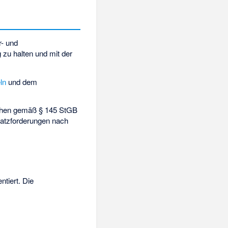
r- und
g zu halten und mit der
ln
und dem
chen gemäß § 145 StGB
atzforderungen nach
ntiert. Die