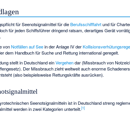
dlagen
spflicht für Seenotsignalmittel für die
Berufsschifffahrt
und für Charte
doch für jeden Schiffsführer dringend ratsam, derartiges Gerät vorräti
.
ge von
Notfällen auf See
in der Anlage IV der
Kollisionsverhütungsrege
er dem
Handbuch für Suche und Rettung
international geregelt.
ung stellt in Deutschland ein
Vergehen
dar (Missbrauch von Notzei
fengesetz). Der Missbrauch zieht weltweit auch enorme Schadeners
tsteht (also beispielsweise Rettungskräfte ausrücken).
otsignalmittel
rotechnischen Seenotsignalmitteln ist in Deutschland streng regleme
[
1
]
mittel werden in zwei Kategorien unterteilt.