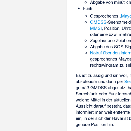
Abgabe von minütlic
Funk
Gesprochenes „
May
GMDSS
-Seenotmeld
MMSI
, Position, Uh
oder eine bzw. mehre
Zugelassene Zeichen,
Abgabe des SOS-Sig
Notruf über den inter
gesprochenes Mayday
rechtswirksam zu sei
Es ist zulässig und sinnvoll
abzufeuern und dann per
Se
gemäß GMDSS abgesetzt hat
Sprechfunk oder Funkfernsch
welche Mittel in der aktuelle
Aussicht darauf besteht, das
informiert man weit entfernte
ein, in der sich der Havarist
genaue Position hin.