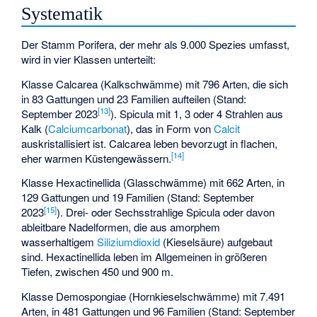
Systematik
Der Stamm Porifera, der mehr als 9.000 Spezies umfasst,
wird in vier Klassen unterteilt:
Klasse
Calcarea
(Kalkschwämme) mit 796 Arten, die sich
in 83 Gattungen und 23 Familien aufteilen (Stand:
[
13
]
September 2023
). Spicula mit 1, 3 oder 4 Strahlen aus
Kalk (
Calciumcarbonat
), das in Form von
Calcit
auskristallisiert ist. Calcarea leben bevorzugt in flachen,
[
14
]
eher warmen Küstengewässern.
Klasse
Hexactinellida
(Glasschwämme) mit 662 Arten, in
129 Gattungen und 19 Familien (Stand: September
[
15
]
2023
). Drei- oder Sechsstrahlige Spicula oder davon
ableitbare Nadelformen, die aus amorphem
wasserhaltigem
Siliziumdioxid
(Kieselsäure) aufgebaut
sind. Hexactinellida leben im Allgemeinen in größeren
Tiefen, zwischen 450 und 900 m.
Klasse
Demospongiae
(Hornkieselschwämme) mit 7.491
Arten, in 481 Gattungen und 96 Familien (Stand: September