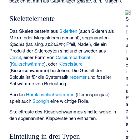
bezeichnet man als Gastrallager (
gaster
, d. h. ‚Magen‘).
Skelettelemente
S
p
Das Skelett besteht aus
Skleriten
(auch Skleren als
i
Mikro- oder Megaskleren genannt), sogenannten
c
Spicula
(lat. sing.
spiculum
; Pfeil, Nadel), die ein
u
Produkt der Sklerocyten sind und entweder aus
l
Calcit
, einer Form von
Calciumcarbonat
a
(
Kalkschwämme
), oder
Kieselsäure
e
(Kieselschwämme) bestehen. Die Gestalt der
i
Spicula ist für die Systematik
rezenter
und fossiler
n
Schwämme von Bedeutung.
e
s
Bei den
Hornkieselschwämmen
(Demospongiae)
P
spielt auch
Spongin
eine wichtige Rolle.
a
c
Skelettreste des Kieselschwammes sind teilweise in
h
den sogenannten
Klappersteinen
enthalten.
a
s
Einteilung in drei Typen
tr