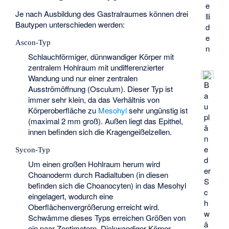
e
Je nach Ausbildung des Gastralraumes können drei
lli
Bautypen unterschieden werden:
d
e
Ascon-Typ
n
Schlauchförmiger, dünnwandiger Körper mit
zentralem Hohlraum mit undifferenzierter
Wandung und nur einer zentralen
B
Ausströmöffnung (Osculum). Dieser Typ ist
a
immer sehr klein, da das Verhältnis von
u
Körperoberfläche zu
Mesohyl
sehr ungünstig ist
pl
(maximal 2 mm groß). Außen liegt das Epithel,
ä
innen befinden sich die Kragengeißelzellen.
n
e
Sycon-Typ
d
Um einen großen Hohlraum herum wird
er
Choanoderm
durch Radialtuben (in diesen
S
befinden sich die Choanocyten) in das Mesohyl
c
eingelagert, wodurch eine
h
Oberflächenvergrößerung erreicht wird.
w
Schwämme dieses Typs erreichen Größen von
ä
ein paar Zentimetern. Dickwandiger Körper,