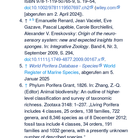
ISBN 978-1-119-50765-9
,
S.
19–54
,
doi
:
10.1002/9781119507697.ch2
(
wiley.com
[abgerufen am 2. April 2024]).
a
b
↑
Emanuelle Renard, Jean Vacelet, Eve
Gazave, Pascal Lapébie, Carole Borchiellini,
Alexander V. Ereskovsky:
Origin of the neuro-
sensory system: new and expected insights from
sponges
. In:
Integrative Zoology
.
Band
4
,
Nr.
3
,
September 2009,
S.
294
,
doi
:
10.1111/j.1749-4877.2009.00167.x
.
↑
World Porifera Database - Species
World
Register of Marine Species
, abgerufen am 5.
Januar 2025
↑
Phylum Porifera Grant, 1826. In: Zhang, Z.-Q.
(Editor) Animal biodiversity: An outline of higher-
level classification and survey of taxonomic
richness. Zootaxa 3148: 1–237. „Living Porifera
includes 4 classes, 25 orders, 138 families, 722
genera, and 8,346 species as of 8 December 2012;
fossil taxa include 4 classes, 34 orders, 191
families and 1032 genera, with a presently unknown
number of described species.“