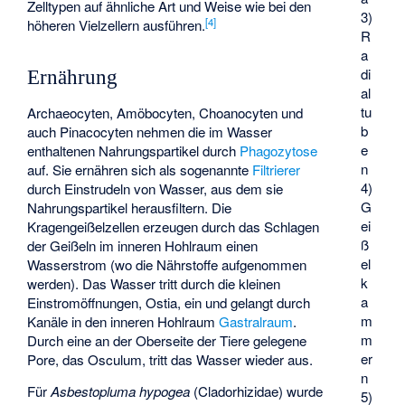
Zelltypen auf ähnliche Art und Weise wie bei den
3)
[
4
]
höheren Vielzellern ausführen.
R
a
di
Ernährung
al
tu
Archaeocyten, Amöbocyten, Choanocyten und
b
auch Pinacocyten nehmen die im Wasser
e
enthaltenen Nahrungspartikel durch
Phagozytose
n
auf. Sie ernähren sich als sogenannte
Filtrierer
4)
durch Einstrudeln von Wasser, aus dem sie
G
Nahrungspartikel herausfiltern. Die
ei
Kragengeißelzellen erzeugen durch das Schlagen
ß
der Geißeln im inneren Hohlraum einen
el
Wasserstrom (wo die Nährstoffe aufgenommen
k
werden). Das Wasser tritt durch die kleinen
a
Einstromöffnungen, Ostia, ein und gelangt durch
m
Kanäle in den inneren Hohlraum
Gastralraum
.
m
Durch eine an der Oberseite der Tiere gelegene
er
Pore, das Osculum, tritt das Wasser wieder aus.
n
Für
Asbestopluma hypogea
(
Cladorhizidae
) wurde
5)