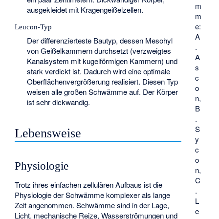
m
ausgekleidet mit Kragengeißelzellen.
m
e:
Leucon-Typ
A
Der differenzierteste Bautyp, dessen Mesohyl
.
von Geißelkammern durchsetzt (verzweigtes
A
Kanalsystem mit kugelförmigen Kammern) und
s
stark verdickt ist. Dadurch wird eine optimale
c
Oberflächenvergrößerung realisiert. Diesen Typ
o
weisen alle großen Schwämme auf. Der Körper
n,
ist sehr dickwandig.
B
.
S
Lebensweise
y
c
o
Physiologie
n,
C
Trotz ihres einfachen zellulären Aufbaus ist die
.
Physiologie der Schwämme komplexer als lange
L
Zeit angenommen. Schwämme sind in der Lage,
e
Licht, mechanische Reize, Wasserströmungen und