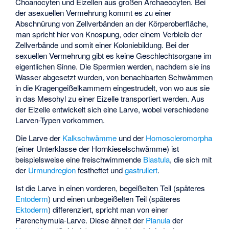
Choanocyten und Eizellen aus großen Archaeocyten. Bei
der asexuellen Vermehrung kommt es zu einer
Abschnürung von Zellverbänden an der Körperoberfläche,
man spricht hier von Knospung, oder einem Verbleib der
Zellverbände und somit einer Koloniebildung. Bei der
sexuellen Vermehrung gibt es keine Geschlechtsorgane im
eigentlichen Sinne. Die Spermien werden, nachdem sie ins
Wasser abgesetzt wurden, von benachbarten Schwämmen
in die Kragengeißelkammern eingestrudelt, von wo aus sie
in das Mesohyl zu einer Eizelle transportiert werden. Aus
der Eizelle entwickelt sich eine Larve, wobei verschiedene
Larven-Typen vorkommen.
Die Larve der
Kalkschwämme
und der
Homoscleromorpha
(einer Unterklasse der Hornkieselschwämme) ist
beispielsweise eine freischwimmende
Blastula
, die sich mit
der
Urmundregion
festheftet und
gastruliert
.
Ist die Larve in einen vorderen, begeißelten Teil (späteres
Entoderm
) und einen unbegeißelten Teil (späteres
Ektoderm
) differenziert, spricht man von einer
Parenchymula-Larve
. Diese ähnelt der
Planula
der