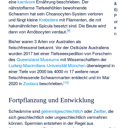
eine
karnivore
Ernährung beschrieben. Der
&
nährstoffarme Tiefseehöhlen bewohnende
6)
Schwamm hat sein Choanocyten-System verloren
P
und fängt kleine
Krebstiere
mit Filamenten, die mit
or
hakenähnlichen Spicula besetzt sind. Die Beute wird
e
[
9
]
dann von Amöbocyten verdaut.
n
Bisher waren 3 Arten vor Australien als
fleischfressend bekannt. Vor der Ostküste Australiens
wurden 2017 bei einer Tiefseeexpedition von Forschern
des
Queensland Museums
mit Wissenschaftlern der
Ludwig-Maximilians-Universität München
überwiegend in
einer Tiefe von 2000 bis 4000 m 17 weitere neue
fleischfressende Schwammarten entdeckt und im Mai
[
10
]
2020 in
Zootaxa
beschrieben.
Fortpflanzung und Entwicklung
Schwämme sind
getrenntgeschlechtlich
oder
Zwitter
, die
sich geschlechtlich oder ungeschlechtlich vermehren
können. Spermien entstehen in der Regel aus