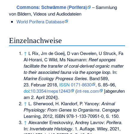
Commons
: Schwämme (Porifera)
– Sammlung
von Bildern, Videos und Audiodateien
World Porifera Database
Einzelnachweise
↑
L Rix, Jm de Goeij, D van Oevelen, U Struck, Fa
Al-Horani, C Wild, Ms Naumann:
Reef sponges
facilitate the transfer of coral-derived organic matter
to their associated fauna via the sponge loop
. In:
Marine Ecology Progress Series
.
Band
589
,
23. Februar 2018,
ISSN
0171-8630
,
S.
85–96
,
doi
:
10.3354/meps12443
(
int-res.com
[abgerufen
am 2. April 2024]).
↑
L. Sherwood, H. Klandorf, P. Yancey:
Animal
Physiology: From Genes to Organisms
. Cengage
Learning, 2012,
ISBN 978-1-133-70951-0
, S. 150.
↑
Alexander Ereskovsky, Andrey Lavrov:
Porifera
.
In:
Invertebrate Histology
. 1. Auflage. Wiley, 2021,