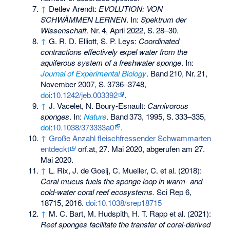
↑
Detlev Arendt:
EVOLUTION: VON
SCHWÄMMEN LERNEN
. In:
Spektrum der
Wissenschaft
.
Nr.
4
, April 2022,
S.
28–30
.
↑
G. R. D. Elliott, S. P. Leys:
Coordinated
contractions effectively expel water from the
aquiferous system of a freshwater sponge
. In:
Journal of Experimental Biology
.
Band
210
,
Nr.
21
,
November 2007,
S.
3736–3748
,
doi
:
10.1242/jeb.003392
.
↑
J. Vacelet, N. Boury-Esnault:
Carnivorous
sponges
. In:
Nature
.
Band
373
, 1995,
S.
333–335
,
doi
:
10.1038/373333a0
.
↑
Große Anzahl fleischfressender Schwammarten
entdeckt
orf.at, 27. Mai 2020, abgerufen am 27.
Mai 2020.
↑
L. Rix, J. de Goeij, C. Mueller, C. et al. (2018):
Coral mucus fuels the sponge loop in warm- and
cold-water coral reef ecosystems.
Sci Rep 6,
18715, 2016.
doi:10.1038/srep18715
↑
M. C. Bart, M. Hudspith, H. T. Rapp et al. (2021):
Reef sponges facilitate the transfer of coral-derived