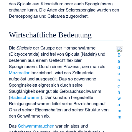
das Spicula aus Kieselsäure oder auch Sponginfasern
enthalten kann. Die Arten der Sclerospongiae wurden den
Demospongiae und Calcarea zugeordnet.
Wirtschaftliche Bedeutung
Die
Skelette
der Gruppe der
Hornschwämme
(Dictyoceratida) sind frei von Spicula (Nadeln) und
B
bestehen aus einem Geflecht flexibler
a
Sponginfasern. Durch einen Prozess, den man als
d
Mazeration
bezeichnet, wird das Zellmaterial
e
aufgelöst und ausgespült. Das so gewonnene
s
Sponginskelett eignet sich durch seine
c
Saugfähigkeit sehr gut als Gebrauchsschwamm
h
(
Badeschwamm
). Der künstlich hergestellte
w
Reinigungsschwamm leitet seine Bezeichnung auf
a
Grund seiner Eigenschaften und seiner Struktur von
m
den Schwämmen ab.
m
Das
Schwammtauchen
war ein altes und
verbreitetes Gewerbe, bis es durch die industrielle