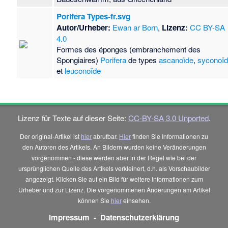
Porifera Types-fr.svg
Autor/Urheber:
Ewan ar Born
,
Lizenz:
CC BY-SA
4.0
Formes des éponges (embranchement des
Spongiaires)
Porifera
de types
ascanoïde
,
syconoï
et
leuconoïde
Lizenz für Texte auf dieser Seite:
CC-BY-SA 3.0 Unported
.
Der original-Artikel ist
hier
abrufbar.
Hier
finden Sie Informationen zu
den Autoren des Artikels. An Bildern wurden keine Veränderungen
vorgenommen - diese werden aber in der Regel wie bei der
ursprünglichen Quelle des Artikels verkleinert, d.h. als Vorschaubilder
angezeigt. Klicken Sie auf ein Bild für weitere Informationen zum
Urheber und zur Lizenz. Die vorgenommenen Änderungen am Artikel
können Sie
hier
einsehen.
Impressum
-
Datenschutzerklärung