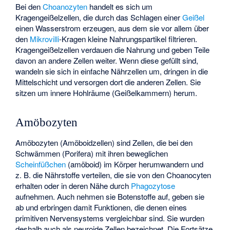
Bei den
Choanozyten
handelt es sich um
Kragengeißelzellen, die durch das Schlagen einer
Geißel
einen Wasserstrom erzeugen, aus dem sie vor allem über
den
Mikrovilli
-Kragen kleine Nahrungspartikel filtrieren.
Kragengeißelzellen verdauen die Nahrung und geben Teile
davon an andere Zellen weiter. Wenn diese gefüllt sind,
wandeln sie sich in einfache Nährzellen um, dringen in die
Mittelschicht und versorgen dort die anderen Zellen. Sie
sitzen um innere Hohlräume (Geißelkammern) herum.
Amöbozyten
Amöbozyten (Amöboidzellen) sind Zellen, die bei den
Schwämmen (Porifera) mit ihren beweglichen
Scheinfüßchen
(amöboid) im Körper herumwandern und
z. B. die Nährstoffe verteilen, die sie von den Choanocyten
erhalten oder in deren Nähe durch
Phagozytose
aufnehmen. Auch nehmen sie Botenstoffe auf, geben sie
ab und erbringen damit Funktionen, die denen eines
primitiven Nervensystems vergleichbar sind. Sie wurden
deshalb auch als neuroide Zellen bezeichnet. Die Fortsätze