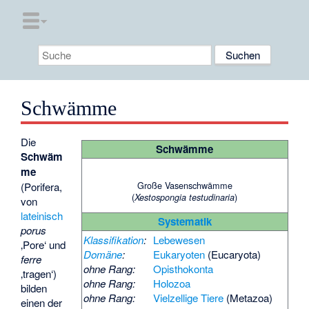
Schwämme
Die
Schwämme
Schwäm
me
Große Vasenschwämme
(Porifera,
(
)
Xestospongia testudinaria
von
lateinisch
Systematik
porus
Klassifikation
:
Lebewesen
‚Pore‘ und
Domäne
:
Eukaryoten
(Eucaryota)
ferre
ohne Rang:
Opisthokonta
‚tragen‘)
ohne Rang:
Holozoa
bilden
ohne Rang:
Vielzellige Tiere
(Metazoa)
einen der