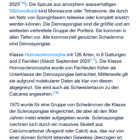
[
16
]
2023
). Die Spicula aus amorphem wasserhaltigen
Siliziumdioxid
sind Monoaxone oder Tetraexone, die durch
ein Netz von Sponginfasern teilweise oder komplett ersetzt
werden können. Die Demospongiae sind die größte und am
weitesten verbreitete Gruppe der Porifera. Sie kommen in
allen Tiefen vor. Alle kommerziell genutzten Schwämme
sind Demospongiae.
Klasse
Homoscleromorpha
mit 126 Arten, in 9 Gattungen
[
17
]
and 2 Familien (Stand: September 2023
). Die Klasse
Homoscleromorpha wurde von Fachleuten früher als
Unterklasse der Demospongiae betrachtet. Mittlerweile gilt
sie aufgrund molekularer Daten als klar von diesen
abgegrenzt. Sie wird auch als Schwestertaxon zu den
[
18
]
Calcarea angesehen.
1970 wurde für eine Gruppe von Schwämmen die Klasse
der Sclerospongiae eingerichtet, die aber ab den 90er
Jahren meist wieder aufgegeben wurde. Sclerospongiae
zeichnen sich durch ein massives Skelett aus
Calciumcarbonat (Aragonit oder Calcit) aus, das nur von
einer dünnen Schicht lebenden Gewebes überzogen ist,