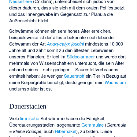
Nesseltiere
(Cnidaria), unterscheidet sich jedoch von
dieser dadurch, dass sie sich mit dem oralen Pol festsetzt
und das Innengewebe im Gegensatz zur Planula die
Außenschicht bildet.
Schwämme können ein sehr hohes Alter erreichen,
beispielsweise ist der älteste bekannte noch lebende
Schwamm der Art
Anoxycalyx joubini
mindestens 10.000
Jahre alt und zählt somit zu den ältesten Lebewesen
unseres Planeten. Er lebt im
Südpolarmeer
und wurde dort
mehrmals von Wissenschaftlern untersucht, die sein Alter
anhand seines – sehr geringen – Sauerstoffverbrauchs
ermittelt haben: Je weniger
Sauerstoff
ein Tier in Bezug auf
seine Körpergröße benötigt, desto geringer sein
Wachstum
und umso älter ist es.
Dauerstadien
Viele
limnische
Schwämme haben die Fähigkeit,
Überdauerungsstadien, sogenannte
Gemmulae
(
Gemmula
=
kleine Knospe
, auch
Hibernakel
), zu bilden. Diese