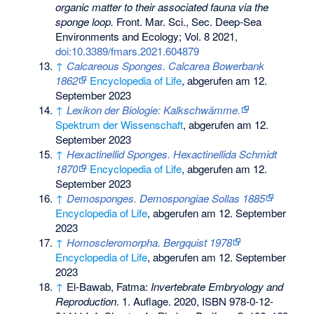
organic matter to their associated fauna via the
sponge loop.
Front. Mar. Sci., Sec. Deep-Sea
Environments and Ecology; Vol. 8 2021,
doi:10.3389/fmars.2021.604879
↑
Calcareous Sponges. Calcarea Bowerbank
1862
Encyclopedia of Life
, abgerufen am 12.
September 2023
↑
Lexikon der Biologie: Kalkschwämme.
Spektrum der Wissenschaft
, abgerufen am 12.
September 2023
↑
Hexactinellid Sponges. Hexactinellida Schmidt
1870
Encyclopedia of Life
, abgerufen am 12.
September 2023
↑
Demosponges. Demospongiae Sollas 1885
Encyclopedia of Life
, abgerufen am 12. September
2023
↑
Homoscleromorpha. Bergquist 1978
Encyclopedia of Life
, abgerufen am 12. September
2023
↑
El-Bawab, Fatma:
Invertebrate Embryology and
Reproduction
. 1. Auflage. 2020,
ISBN 978-0-12-