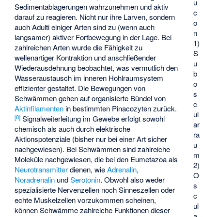
u
Sedimentablagerungen wahrzunehmen und aktiv
c
darauf zu reagieren. Nicht nur ihre Larven, sondern
o
auch Adulti einiger Arten sind zu (wenn auch
n
langsamer) aktiver Fortbewegung in der Lage. Bei
1)
zahlreichen Arten wurde die Fähigkeit zu
S
wellenartiger Kontraktion und anschließender
u
Wiederausdehnung beobachtet, was vermutlich den
b
Wasseraustausch im inneren Hohlraumsystem
o
effizienter gestaltet. Die Bewegungen von
s
Schwämmen gehen auf organisierte Bündel von
c
Aktinfilamenten
in bestimmten Pinacozyten zurück.
ul
[
8
]
Signalweiterleitung im Gewebe erfolgt sowohl
ar
chemisch als auch durch elektrische
ra
Aktionspotenziale (bisher nur bei einer Art sicher
u
nachgewiesen). Bei Schwämmen sind zahlreiche
m
Moleküle nachgewiesen, die bei den Eumetazoa als
2)
Neurotransmitter
dienen, wie
Adrenalin
,
O
Noradrenalin
und
Serotonin
. Obwohl also weder
s
spezialisierte Nervenzellen noch Sinneszellen oder
c
echte Muskelzellen vorzukommen scheinen,
ul
können Schwämme zahlreiche Funktionen dieser
a