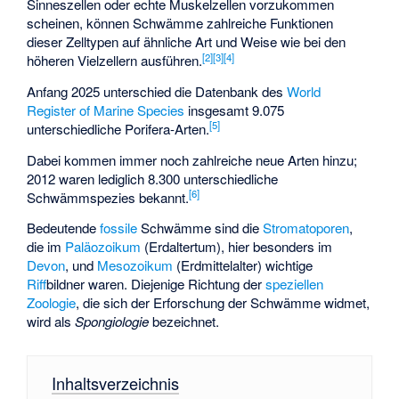
Sinneszellen oder echte Muskelzellen vorzukommen
scheinen, können Schwämme zahlreiche Funktionen
dieser Zelltypen auf ähnliche Art und Weise wie bei den
[
2
]
[
3
]
[
4
]
höheren Vielzellern ausführen.
Anfang 2025 unterschied die Datenbank des
World
Register of Marine Species
insgesamt 9.075
[
5
]
unterschiedliche Porifera-Arten.
Dabei kommen immer noch zahlreiche neue Arten hinzu;
2012 waren lediglich 8.300 unterschiedliche
[
6
]
Schwämmspezies bekannt.
Bedeutende
fossile
Schwämme sind die
Stromatoporen
,
die im
Paläozoikum
(Erdaltertum), hier besonders im
Devon
, und
Mesozoikum
(Erdmittelalter) wichtige
Riff
bildner waren. Diejenige Richtung der
speziellen
Zoologie
, die sich der Erforschung der Schwämme widmet,
wird als
Spongiologie
bezeichnet.
Inhaltsverzeichnis