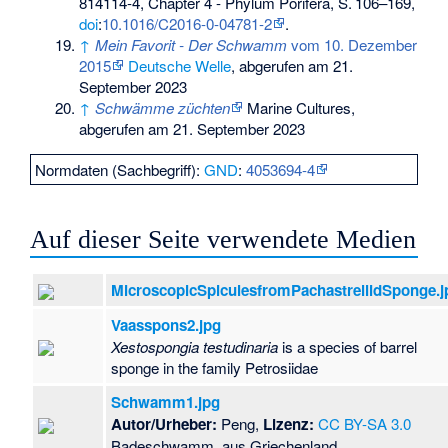
814114-4
, Chapter 4 - Phylum Porifera,
S.
106–169
,
doi
:
10.1016/C2016-0-04781-2
.
↑
Mein Favorit - Der Schwamm
vom 10. Dezember
2015
Deutsche Welle
, abgerufen am 21.
September 2023
↑
Schwämme züchten
Marine Cultures,
abgerufen am 21. September 2023
Normdaten (Sachbegriff):
GND
:
4053694-4
Auf dieser Seite verwendete Medien
MicroscopicSpiculesfromPachastrellidSponge.j
Vaasspons2.jpg
Xestospongia testudinaria
is a species of barrel
sponge in the family Petrosiidae
Schwamm1.jpg
Autor/Urheber:
Peng,
Lizenz:
CC BY-SA 3.0
Badeschwamm, aus Griechenland