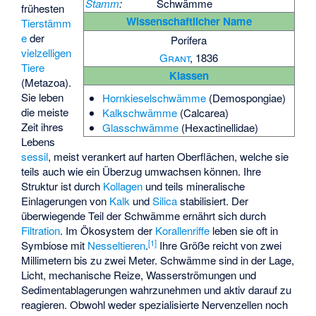
Stamm
:
Schwämme
frühesten
Wissenschaftlicher Name
Tierstämm
e
der
Porifera
vielzelligen
Grant
, 1836
Tiere
Klassen
(Metazoa).
Sie leben
Hornkieselschwämme
(Demospongiae)
die meiste
Kalkschwämme
(Calcarea)
Zeit ihres
Glasschwämme
(Hexactinellidae)
Lebens
sessil
, meist verankert auf harten Oberflächen, welche sie
teils auch wie ein Überzug umwachsen können. Ihre
Struktur ist durch
Kollagen
und teils mineralische
Einlagerungen von
Kalk
und
Silica
stabilisiert. Der
überwiegende Teil der Schwämme ernährt sich durch
Filtration
. Im Ökosystem der
Korallenriffe
leben sie oft in
[
1
]
Symbiose mit
Nesseltieren
.
Ihre Größe reicht von zwei
Millimetern bis zu zwei Meter. Schwämme sind in der Lage,
Licht, mechanische Reize, Wasserströmungen und
Sedimentablagerungen wahrzunehmen und aktiv darauf zu
reagieren. Obwohl weder spezialisierte Nervenzellen noch