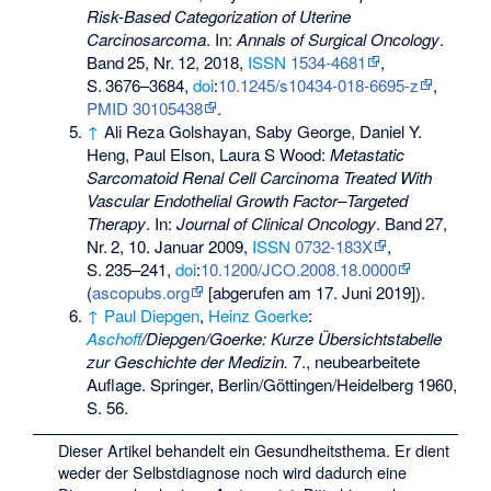
Risk-Based Categorization of Uterine
Carcinosarcoma
. In:
Annals of Surgical Oncology
.
Band
25
,
Nr.
12
, 2018,
ISSN
1534-4681
,
S.
3676–3684
,
doi
:
10.1245/s10434-018-6695-z
,
PMID 30105438
.
↑
Ali Reza Golshayan, Saby George, Daniel Y.
Heng, Paul Elson, Laura S Wood:
Metastatic
Sarcomatoid Renal Cell Carcinoma Treated With
Vascular Endothelial Growth Factor–Targeted
Therapy
. In:
Journal of Clinical Oncology
.
Band
27
,
Nr.
2
, 10. Januar 2009,
ISSN
0732-183X
,
S.
235–241
,
doi
:
10.1200/JCO.2008.18.0000
(
ascopubs.org
[abgerufen am 17. Juni 2019]).
↑
Paul Diepgen
,
Heinz Goerke
:
Aschoff
/Diepgen/Goerke: Kurze Übersichtstabelle
zur Geschichte der Medizin.
7., neubearbeitete
Auflage. Springer, Berlin/Göttingen/Heidelberg 1960,
S. 56.
Dieser Artikel behandelt ein Gesundheitsthema. Er dient
weder der Selbstdiagnose noch wird dadurch eine