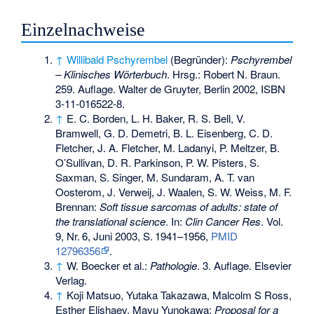
Einzelnachweise
↑
Willibald Pschyrembel
(Begründer):
Pschyrembel
– Klinisches Wörterbuch
. Hrsg.: Robert N. Braun.
259. Auflage. Walter de Gruyter, Berlin 2002,
ISBN
3-11-016522-8
.
↑
E. C. Borden, L. H. Baker, R. S. Bell, V.
Bramwell, G. D. Demetri, B. L. Eisenberg, C. D.
Fletcher, J. A. Fletcher, M. Ladanyi, P. Meltzer, B.
O’Sullivan, D. R. Parkinson, P. W. Pisters, S.
Saxman, S. Singer, M. Sundaram, A. T. van
Oosterom, J. Verweij, J. Waalen, S. W. Weiss, M. F.
Brennan:
Soft tissue sarcomas of adults: state of
the translational science
. In:
Clin Cancer Res
. Vol.
9,
Nr.
6
, Juni 2003,
S.
1941–1956
,
PMID
12796356
.
↑
W. Boecker et al.:
Pathologie
. 3. Auflage. Elsevier
Verlag.
↑
Koji Matsuo, Yutaka Takazawa, Malcolm S Ross,
Esther Elishaev, Mayu Yunokawa:
Proposal for a