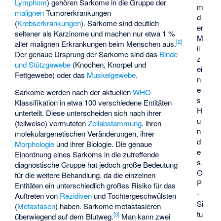
Lymphom
) gehören Sarkome in die Gruppe der
m
malignen
Tumorerkrankungen
d
(
Krebserkrankungen
). Sarkome sind deutlich
er
seltener als Karzinome und machen nur etwa 1 %
M
[
2
]
aller malignen Erkrankungen beim Menschen aus.
il
Der genaue Ursprung der Sarkome sind das
Binde-
z
und Stützgewebe
(Knochen, Knorpel und
ei
Fettgewebe) oder das
Muskelgewebe
.
n
e
Sarkome werden nach der aktuellen
WHO
-
s
Klassifikation in etwa 100 verschiedene
Entitäten
H
unterteilt. Diese unterscheiden sich nach ihrer
u
(teilweise) vermuteten
Zellabstammung
, ihren
n
molekulargenetischen Veränderungen, ihrer
d
Morphologie
und ihrer Biologie. Die genaue
e
Einordnung eines Sarkoms in die zutreffende
s,
diagnostische Gruppe hat jedoch große Bedeutung
O
für die weitere Behandlung, da die einzelnen
P
Entitäten ein unterschiedlich großes Risiko für das
-
Auftreten von
Rezidiven
und Tochtergeschwülsten
Si
(
Metastasen
) haben. Sarkome metastasieren
tu
[
3
]
überwiegend auf dem Blutweg.
Man kann zwei