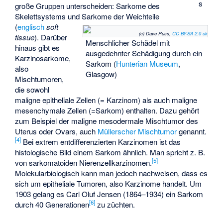
s
große Gruppen unterscheiden: Sarkome des
Skelettsystems und Sarkome der Weichteile
(
englisch
soft
(c) Dave Russ,
CC BY-SA 2.0 uk
tissue
). Darüber
Menschlicher Schädel mit
hinaus gibt es
ausgedehnter Schädigung durch ein
Karzinosarkome,
Sarkom (
Hunterian Museum
,
also
Glasgow)
Mischtumoren,
die sowohl
maligne epitheliale Zellen (= Karzinom) als auch maligne
mesenchymale Zellen (=Sarkom) enthalten. Dazu gehört
zum Beispiel der maligne mesodermale Mischtumor des
Uterus oder Ovars, auch
Müllerscher Mischtumor
genannt.
[
4
]
Bei extrem entdifferenzierten Karzinomen ist das
histologische Bild einem Sarkom ähnlich. Man spricht z. B.
[
5
]
von
sarkomatoiden Nierenzellkarzinomen
.
Molekularbiologisch kann man jedoch nachweisen, dass es
sich um epitheliale Tumoren, also Karzinome handelt. Um
1903 gelang es Carl Oluf Jensen (1864–1934) ein Sarkom
[
6
]
durch 40 Generationen
zu züchten.