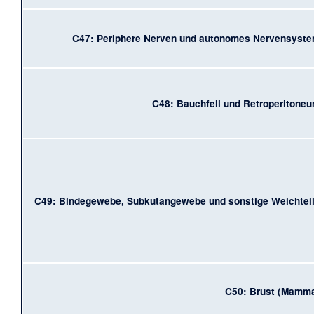
C47: Periphere Nerven und autonomes Nervensyst
C48: Bauchfell und Retroperitone
C49: Bindegewebe, Subkutangewebe und sonstige Weichtei
C50: Brust (Mamm