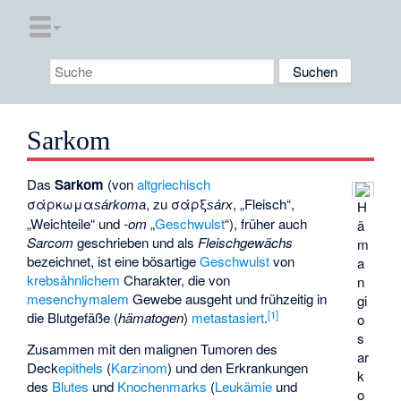
Sarkom
Das
Sarkom
(von
altgriechisch
σάρκωμα
, zu
σάρξ
, „Fleisch“,
H
sárkoma
sárx
„Weichteile“ und
-om
„
Geschwulst
“), früher auch
ä
Sarcom
geschrieben und als
Fleischgewächs
m
bezeichnet, ist eine bösartige
Geschwulst
von
a
krebsähnlichem
Charakter, die von
n
mesenchymalem
Gewebe ausgeht und frühzeitig in
gi
[
1
]
die Blutgefäße (
hämatogen
)
metastasiert
.
o
s
Zusammen mit den malignen Tumoren des
ar
Deck
epithels
(
Karzinom
) und den Erkrankungen
k
des
Blutes
und
Knochenmarks
(
Leukämie
und
o