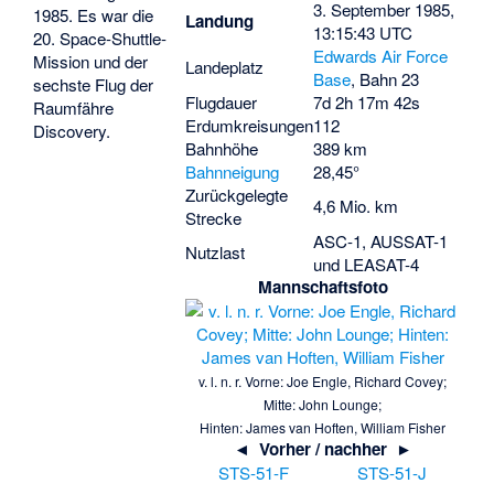
3. September 1985,
1985. Es war die
Landung
13:15:43 UTC
20. Space-Shuttle-
Edwards Air Force
Mission und der
Landeplatz
Base
, Bahn 23
sechste Flug der
Flugdauer
7d 2h 17m 42s
Raumfähre
Erdumkreisungen
112
Discovery.
Bahnhöhe
389 km
Bahnneigung
28,45°
Zurückgelegte
4,6 Mio. km
Strecke
ASC-1, AUSSAT-1
Nutzlast
und LEASAT-4
Mannschaftsfoto
v. l. n. r. Vorne: Joe Engle, Richard Covey;
Mitte: John Lounge;
Hinten: James van Hoften, William Fisher
◄ Vorher / nachher ►
STS-51-F
STS-51-J