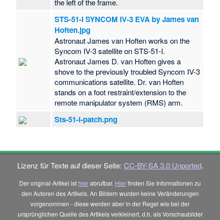
the left of the frame.
STS-51-I SYNCOM IV-3 EVA by James van
Hoften.jpg
Astronaut James van Hoften works on the
Syncom IV-3 satellite on STS-51-I.
Astronaut James D. van Hoften gives a
shove to the previously troubled Syncom IV-3
communications satellite. Dr. van Hoften
stands on a foot restraint/extension to the
remote manipulator system (RMS) arm.
Sts-51-i-patch.png
Lizenz für Texte auf dieser Seite:
CC-BY-SA 3.0 Unported
.
Der original-Artikel ist
hier
abrufbar.
Hier
finden Sie Informationen zu
den Autoren des Artikels. An Bildern wurden keine Veränderungen
vorgenommen - diese werden aber in der Regel wie bei der
ursprünglichen Quelle des Artikels verkleinert, d.h. als Vorschaubilder