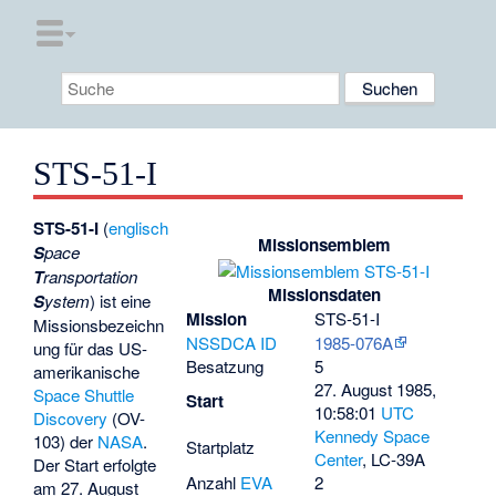
STS-51-I
STS-51-I
(
englisch
Missionsemblem
S
pace
T
ransportation
Missionsdaten
S
ystem
) ist eine
Mission
STS-51-I
Missionsbezeichn
NSSDCA ID
1985-076A
ung für das US-
Besatzung
5
amerikanische
27. August 1985,
Space Shuttle
Start
10:58:01
UTC
Discovery
(
OV
-
Kennedy Space
103) der
NASA
.
Startplatz
Center
, LC-39A
Der Start erfolgte
Anzahl
EVA
2
am 27. August