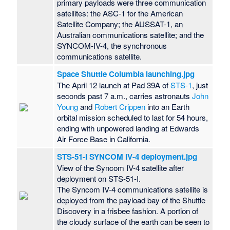
primary payloads were three communication
satellites: the ASC-1 for the American
Satellite Company; the AUSSAT-1, an
Australian communications satellite; and the
SYNCOM-IV-4, the synchronous
communications satellite.
Space Shuttle Columbia launching.jpg
The April 12 launch at Pad 39A of
STS-1
, just
seconds past 7 a.m., carries astronauts
John
Young
and
Robert Crippen
into an Earth
orbital mission scheduled to last for 54 hours,
ending with unpowered landing at Edwards
Air Force Base in California.
STS-51-I SYNCOM IV-4 deployment.jpg
View of the Syncom IV-4 satellite after
deployment on STS-51-I.
The Syncom IV-4 communications satellite is
deployed from the payload bay of the Shuttle
Discovery in a frisbee fashion. A portion of
the cloudy surface of the earth can be seen to