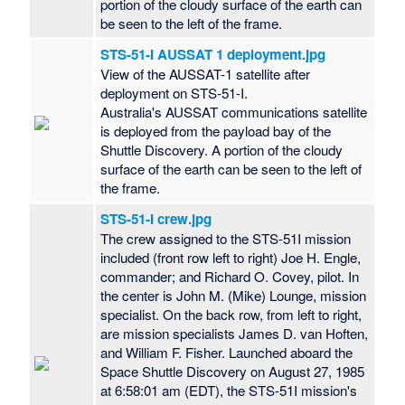
portion of the cloudy surface of the earth can
be seen to the left of the frame.
STS-51-I AUSSAT 1 deployment.jpg
View of the AUSSAT-1 satellite after
deployment on STS-51-I.
Australia's AUSSAT communications satellite
is deployed from the payload bay of the
Shuttle Discovery. A portion of the cloudy
surface of the earth can be seen to the left of
the frame.
STS-51-I crew.jpg
The crew assigned to the STS-51I mission
included (front row left to right) Joe H. Engle,
commander; and Richard O. Covey, pilot. In
the center is John M. (Mike) Lounge, mission
specialist. On the back row, from left to right,
are mission specialists James D. van Hoften,
and William F. Fisher. Launched aboard the
Space Shuttle Discovery on August 27, 1985
at 6:58:01 am (EDT), the STS-51I mission's