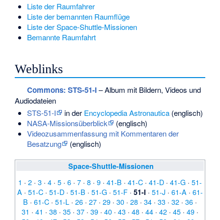
Liste der Raumfahrer
Liste der bemannten Raumflüge
Liste der Space-Shuttle-Missionen
Bemannte Raumfahrt
Weblinks
Commons
: STS-51-I
– Album mit Bildern, Videos und
Audiodateien
STS-51-I
in der
Encyclopedia Astronautica
(englisch)
NASA-Missionsüberblick
(englisch)
Videozusammenfassung mit Kommentaren der
Besatzung
(englisch)
Space-Shuttle-Missionen
1
·
2
·
3
·
4
·
5
·
6
·
7
·
8
·
9
·
41-B
·
41-C
·
41-D
·
41-G
·
51-
A
·
51-C
·
51-D
·
51-B
·
51-G
·
51-F
·
·
51-J
·
61-A
·
61-
51-I
B
·
61-C
·
51-L
·
26
·
27
·
29
·
30
·
28
·
34
·
33
·
32
·
36
·
31
·
41
·
38
·
35
·
37
·
39
·
40
·
43
·
48
·
44
·
42
·
45
·
49
·