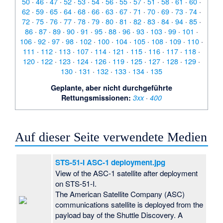
50
·
46
·
47
·
52
·
53
·
54
·
56
·
55
·
57
·
51
·
58
·
61
·
60
·
62
·
59
·
65
·
64
·
68
·
66
·
63
·
67
·
71
·
70
·
69
·
73
·
74
·
72
·
75
·
76
·
77
·
78
·
79
·
80
·
81
·
82
·
83
·
84
·
94
·
85
·
86
·
87
·
89
·
90
·
91
·
95
·
88
·
96
·
93
·
103
·
99
·
101
·
106
·
92
·
97
·
98
·
102
·
100
·
104
·
105
·
108
·
109
·
110
·
111
·
112
·
113
·
107
·
114
·
121
·
115
·
116
·
117
·
118
·
120
·
122
·
123
·
124
·
126
·
119
·
125
·
127
·
128
·
129
·
130
·
131
·
132
·
133
·
134
·
135
Geplante, aber nicht durchgeführte
·
Rettungsmissionen:
3xx
400
Auf dieser Seite verwendete Medien
STS-51-I ASC-1 deployment.jpg
View of the ASC-1 satellite after deployment
on STS-51-I.
The American Satellite Company (ASC)
communications satellite is deployed from the
payload bay of the Shuttle Discovery. A