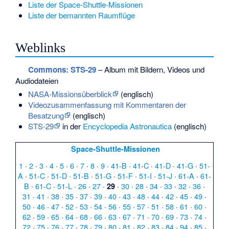
Liste der Space-Shuttle-Missionen
Liste der bemannten Raumflüge
Weblinks
Commons
: STS-29
– Album mit Bildern, Videos und
Audiodateien
NASA-Missionsüberblick
(englisch)
Videozusammenfassung mit Kommentaren der
Besatzung
(englisch)
STS-29
in der
Encyclopedia Astronautica
(englisch)
Space-Shuttle-Missionen
1
·
2
·
3
·
4
·
5
·
6
·
7
·
8
·
9
·
41-B
·
41-C
·
41-D
·
41-G
·
51-
A
·
51-C
·
51-D
·
51-B
·
51-G
·
51-F
·
51-I
·
51-J
·
61-A
·
61-
B
·
61-C
·
51-L
·
26
·
27
·
·
30
·
28
·
34
·
33
·
32
·
36
·
29
31
·
41
·
38
·
35
·
37
·
39
·
40
·
43
·
48
·
44
·
42
·
45
·
49
·
50
·
46
·
47
·
52
·
53
·
54
·
56
·
55
·
57
·
51
·
58
·
61
·
60
·
62
·
59
·
65
·
64
·
68
·
66
·
63
·
67
·
71
·
70
·
69
·
73
·
74
·
72
·
75
·
76
·
77
·
78
·
79
·
80
·
81
·
82
·
83
·
84
·
94
·
85
·