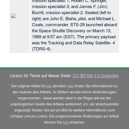
mission specialist 1; Robert C. Springer,
mission specialist 3; and James F. (Jim)
Buchli, mission specialist 2. Seated (left to
right) are John E. Blaha, pilot, and Michael L.
Coats, commander. STS-29 launched aboard
the Space Shuttle Discovery on March 13,
1989 at 9:57 am (EST). The primary payload
was the Tracking and Data Relay Satellite- 4
(TDRS-4).
Lizenz für Texte auf dieser Seite:
CC-BY-SA 3.0 Unported
.
Der original-Artikel ist
hier
abrufbar.
Hier
finden Sie Informationen zu
den Autoren des Artikels. An Bildern wurden keine Veränderungen
vorgenommen - diese werden aber in der Regel wie bei der
ursprünglichen Quelle des Artikels verkleinert, d.h. als Vorschaubilder
angezeigt. Klicken Sie auf ein Bild für weitere Informationen zum
Urheber und zur Lizenz. Die vorgenommenen Änderungen am Artikel
können Sie
hier
einsehen.