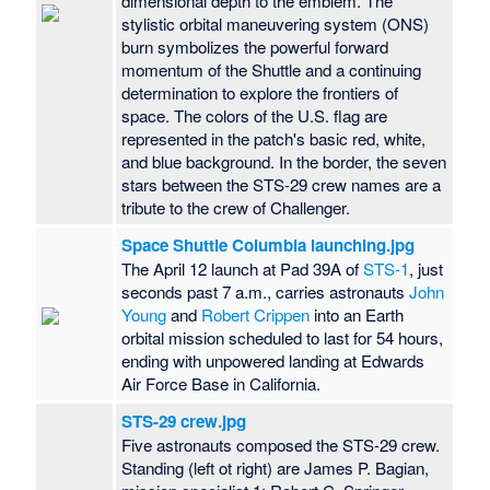
dimensional depth to the emblem. The
stylistic orbital maneuvering system (ONS)
burn symbolizes the powerful forward
momentum of the Shuttle and a continuing
determination to explore the frontiers of
space. The colors of the U.S. flag are
represented in the patch's basic red, white,
and blue background. In the border, the seven
stars between the STS-29 crew names are a
tribute to the crew of Challenger.
Space Shuttle Columbia launching.jpg
The April 12 launch at Pad 39A of
STS-1
, just
seconds past 7 a.m., carries astronauts
John
Young
and
Robert Crippen
into an Earth
orbital mission scheduled to last for 54 hours,
ending with unpowered landing at Edwards
Air Force Base in California.
STS-29 crew.jpg
Five astronauts composed the STS-29 crew.
Standing (left ot right) are James P. Bagian,