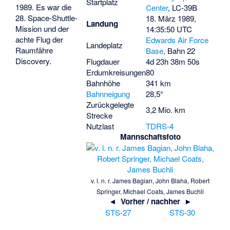
Startplatz
1989. Es war die
Center
, LC-39B
28. Space-Shuttle-
18. März 1989,
Landung
Mission und der
14:35:50 UTC
achte Flug der
Edwards Air Force
Landeplatz
Raumfähre
Base
, Bahn 22
Discovery.
Flugdauer
4d 23h 38m 50s
Erdumkreisungen
80
Bahnhöhe
341 km
Bahnneigung
28,5°
Zurückgelegte
3,2 Mio. km
Strecke
Nutzlast
TDRS-4
Mannschaftsfoto
v. l. n. r. James Bagian, John Blaha, Robert
Springer, Michael Coats, James Buchli
◄ Vorher / nachher ►
STS-27
STS-30