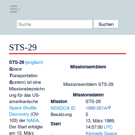
STS-29
STS-29
(
englisch
Missionsemblem
S
pace
T
ransportation
S
ystem
) ist eine
Missionsemblem STS-29
Missionsbezeichn
Missionsdaten
ung für das US-
Mission
STS-29
amerikanische
Space Shuttle
NSSDCA ID
1989-021A
Discovery
(OV-
Besatzung
5
103) der
NASA
.
13. März 1989,
Start
Der Start erfolgte
14:57:00
UTC
am 13. März
Kennedy Space