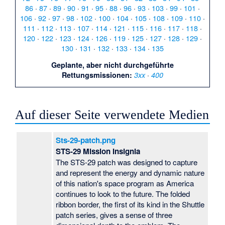
86
·
87
·
89
·
90
·
91
·
95
·
88
·
96
·
93
·
103
·
99
·
101
·
106
·
92
·
97
·
98
·
102
·
100
·
104
·
105
·
108
·
109
·
110
·
111
·
112
·
113
·
107
·
114
·
121
·
115
·
116
·
117
·
118
·
120
·
122
·
123
·
124
·
126
·
119
·
125
·
127
·
128
·
129
·
130
·
131
·
132
·
133
·
134
·
135
Geplante, aber nicht durchgeführte
·
Rettungsmissionen:
3xx
400
Auf dieser Seite verwendete Medien
Sts-29-patch.png
STS-29 Mission Insignia
The STS-29 patch was designed to capture
and represent the energy and dynamic nature
of this nation's space program as America
continues to look to the future. The folded
ribbon border, the first of its kind in the Shuttle
patch series, gives a sense of three