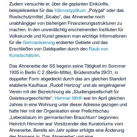
Zudem versuchte er, über die geplanten Einkünfte,
beispielsweise für das
Hämostyptikum
„Polygal“ oder das
Rostschutzmittel „Sicabo“, das Ahnenerbe noch
unabhängiger von bisherigen Finanzierungsstrukturen zu
machen. In den unverdächtig erscheinenden Instituten für
Volkskunde und Kunst gewann man wichtige Informationen
für die
Germanisierung
eroberter Gebiete und das
Erschließen von Geldquellen durch den
Raub von
Kunstschätzen
.
Das Ahnenerbe der SS begann seine Tätigkeit im Sommer
1935 in Berlin C 2 (Berlin-Mitte), Brüderstraße 29/31, in
doppelter Form abgedeckt durch das am gleichen Standort
etablierte Kaufhaus „Rudolf Hertzog“ und als eingetragener
Verein mit der Bezeichnung als „Studiengesellschaft für
Geistesurgeschichte“.
Herman Wirth
war im April gleichen
Jahres in eine Wohnung unter dieser Adresse gezogen und
hatte hier mit der Organisation einer Freilichtschau
„Lebensbaum im germanischen Brauchtum“ begonnen.
Heinrich Himmler war Vorsitzender des Kuratoriums vom
Ahnenerbe. Bereits ein Jahr später erfolgte eine Änderung
des Namens in „Das Ahnenerbe“ und eine