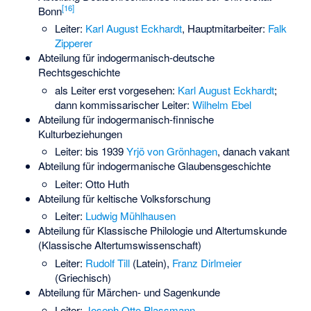
[
16
]
Bonn
Leiter:
Karl August Eckhardt
, Hauptmitarbeiter:
Falk
Zipperer
Abteilung für indogermanisch-deutsche
Rechtsgeschichte
als Leiter erst vorgesehen:
Karl August Eckhardt
;
dann kommissarischer Leiter:
Wilhelm Ebel
Abteilung für indogermanisch-finnische
Kulturbeziehungen
Leiter: bis 1939
Yrjö von Grönhagen
, danach vakant
Abteilung für indogermanische Glaubensgeschichte
Leiter:
Otto Huth
Abteilung für keltische Volksforschung
Leiter:
Ludwig Mühlhausen
Abteilung für Klassische Philologie und Altertumskunde
(Klassische Altertumswissenschaft)
Leiter:
Rudolf Till
(Latein),
Franz Dirlmeier
(Griechisch)
Abteilung für Märchen- und Sagenkunde
Leiter:
Joseph Otto Plassmann