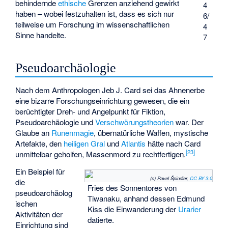
behindernde
ethische
Grenzen anziehend gewirkt
4
haben – wobei festzuhalten ist, dass es sich nur
6/
teilweise um Forschung im wissenschaftlichen
4
Sinne handelte.
7
Pseudoarchäologie
Nach dem Anthropologen Jeb J. Card sei das Ahnenerbe
eine bizarre Forschungseinrichtung gewesen, die ein
berüchtigter Dreh- und Angelpunkt für Fiktion,
Pseudoarchäologie und
Verschwörungstheorien
war. Der
Glaube an
Runenmagie
, übernatürliche Waffen, mystische
Artefakte, den
heiligen Gral
und
Atlantis
hätte nach Card
[
23
]
unmittelbar geholfen, Massenmord zu rechtfertigen.
Ein Beispiel für
(c) Pavel Špindler,
CC BY 3.0
die
Fries des Sonnentores von
pseudoarchäolog
Tiwanaku, anhand dessen Edmund
ischen
Kiss die Einwanderung der
Urarier
Aktivitäten der
datierte.
Einrichtung sind