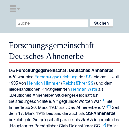
Forschungsgemeinschaft
Deutsches Ahnenerbe
Die
Forschungsgemeinschaft Deutsches Ahnenerbe
e. V.
war eine
Forschungseinrichtung
der
SS
, die am 1. Juli
1935 von
Heinrich Himmler
(
Reichsführer SS
) und dem
niederländischen Privatgelehrten
Herman Wirth
als
„‚Deutsches Ahnenerbe‘ Studiengesellschaft für
[
1
]
Geistesurgeschichte e. V.“ gegründet worden war.
Sie
[
2
]
firmierte ab 20. März 1937 als „Das Ahnenerbe e. V.“
Seit
dem 17. März 1942 bestand die auch als
SS-Ahnenerbe
bezeichnete Gemeinschaft parallel als
Amt A
innerhalb des
[
3
]
„Hauptamtes Persönlicher Stab Reichsführer-SS“.
Es ist