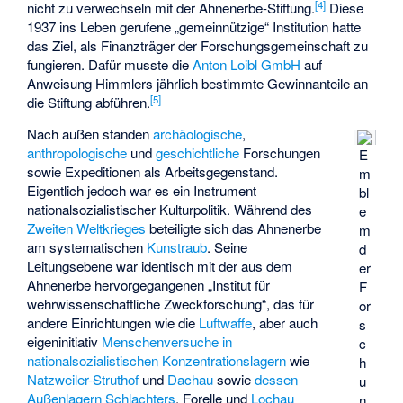
[
4
]
nicht zu verwechseln mit der Ahnenerbe-Stiftung.
Diese
1937 ins Leben gerufene „gemeinnützige“ Institution hatte
das Ziel, als Finanzträger der Forschungsgemeinschaft zu
fungieren. Dafür musste die
Anton Loibl GmbH
auf
Anweisung Himmlers jährlich bestimmte Gewinnanteile an
[
5
]
die Stiftung abführen.
Nach außen standen
archäologische
,
anthropologische
und
geschichtliche
Forschungen
E
sowie Expeditionen als Arbeitsgegenstand.
m
Eigentlich jedoch war es ein Instrument
bl
nationalsozialistischer Kulturpolitik. Während des
e
Zweiten Weltkrieges
beteiligte sich das Ahnenerbe
m
am systematischen
Kunstraub
. Seine
d
Leitungsebene war identisch mit der aus dem
er
Ahnenerbe hervorgegangenen „
Institut für
F
wehrwissenschaftliche Zweckforschung
“, das für
or
andere Einrichtungen wie die
Luftwaffe
, aber auch
s
eigeninitiativ
Menschenversuche in
c
nationalsozialistischen Konzentrationslagern
wie
h
Natzweiler-Struthof
und
Dachau
sowie
dessen
u
Außenlagern
Schlachters
, Forelle und
Lochau
n