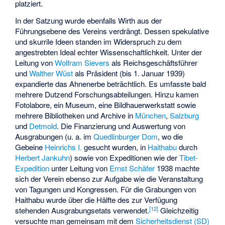
platziert.
In der Satzung wurde ebenfalls Wirth aus der
Führungsebene des Vereins verdrängt. Dessen spekulative
und skurrile Ideen standen im Widerspruch zu dem
angestrebten Ideal echter Wissenschaftlichkeit. Unter der
Leitung von
Wolfram Sievers
als Reichsgeschäftsführer
und
Walther Wüst
als Präsident (bis 1. Januar 1939)
expandierte das Ahnenerbe beträchtlich. Es umfasste bald
mehrere Dutzend Forschungsabteilungen. Hinzu kamen
Fotolabore, ein Museum, eine Bildhauerwerkstatt sowie
mehrere Bibliotheken und Archive in
München
,
Salzburg
und
Detmold
. Die Finanzierung und Auswertung von
Ausgrabungen (u. a. im
Quedlinburger Dom
, wo die
Gebeine
Heinrichs I.
gesucht wurden, in
Haithabu
durch
Herbert Jankuhn
) sowie von Expeditionen wie der
Tibet-
Expedition
unter Leitung von
Ernst Schäfer
1938 machte
sich der Verein ebenso zur Aufgabe wie die Veranstaltung
von Tagungen und Kongressen. Für die Grabungen von
Haithabu wurde über die Hälfte des zur Verfügung
[
12
]
stehenden Ausgrabungsetats verwendet.
Gleichzeitig
versuchte man gemeinsam mit dem
Sicherheitsdienst (SD)