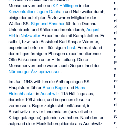
r
Menschenversuche an
KZ-Häftlingen
in den
m
Konzentrationslagern
Dachau
und
Natzweiler
durch;
e
einige der beteiligten Ärzte waren Mitglieder der
di
Waffen-SS.
Sigmund Rascher
führte in Dachau
zi
Unterdruck- und Kälteexperimente durch,
August
ni
Hirt
in
Natzweiler
Experimente mit Kampfstoffen. Er
s
selbst, bzw. sein Assistent
Karl Kaspar Wimmer
,
c
experimentierten mit flüssigem
Lost
. Formal stand
h
der mit gasförmigem Phosgen experimentierende
e
Otto Bickenbach unter Hirts Leitung. Diese
E
Menschenversuche waren auch Gegenstand des
x
Nürnberger Ärzteprozesses
.
p
er
Im Juni 1943 wählten die Anthropologen SS-
i
Hauptsturmführer
Bruno Beger
und
Hans
m
Fleischhacker
in
Auschwitz
115 Häftlinge aus,
e
darunter 109 Juden, und begannen diese zu
nt
vermessen. Beger zeigte sich enttäuscht, in
e,
Auschwitz nur vier Innerasiaten (sowjetische
S
Kriegsgefangene) gefunden zu haben. Nachdem er
e
aufgrund einer Fleckfieberepidemie aus Auschwitz