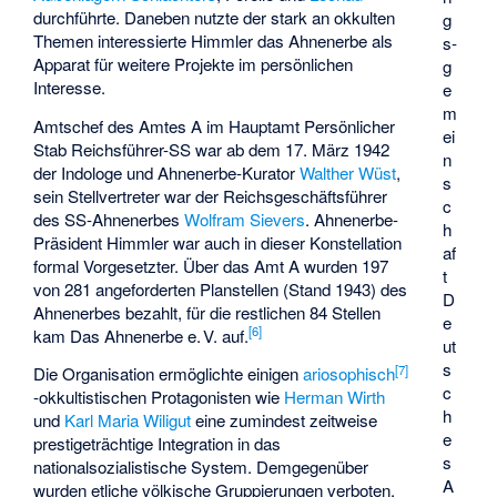
durchführte. Daneben nutzte der stark an okkulten
g
Themen interessierte Himmler das Ahnenerbe als
s­
Apparat für weitere Projekte im persönlichen
g
Interesse.
e
m
Amtschef des Amtes A im Hauptamt
Persönlicher
ei
Stab Reichsführer-SS
war ab dem 17. März 1942
n
der Indologe und Ahnenerbe-Kurator
Walther Wüst
,
s
sein Stellvertreter war der Reichsgeschäftsführer
c
des SS-Ahnenerbes
Wolfram Sievers
. Ahnenerbe-
h
Präsident Himmler war auch in dieser Konstellation
af
formal Vorgesetzter. Über das Amt A wurden 197
t
von 281 angeforderten Planstellen (Stand 1943) des
D
Ahnenerbes bezahlt, für die restlichen 84 Stellen
e
[
6
]
kam Das Ahnenerbe e. V. auf.
ut
s
[
7
]
Die Organisation ermöglichte einigen
ariosophisch
c
-okkultistischen Protagonisten wie
Herman Wirth
h
und
Karl Maria Wiligut
eine zumindest zeitweise
e
prestigeträchtige Integration in das
s
nationalsozialistische System. Demgegenüber
A
wurden etliche völkische Gruppierungen verboten,