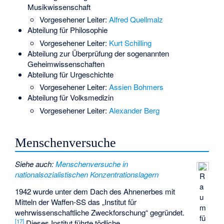
Musikwissenschaft
Vorgesehener Leiter:
Alfred Quellmalz
Abteilung für Philosophie
Vorgesehener Leiter:
Kurt Schilling
Abteilung zur Überprüfung der sogenannten
Geheimwissenschaften
Abteilung für Urgeschichte
Vorgesehener Leiter:
Assien Bohmers
Abteilung für Volksmedizin
Vorgesehener Leiter:
Alexander Berg
Menschenversuche
Siehe auch
:
Menschenversuche in
nationalsozialistischen Konzentrationslagern
R
a
1942 wurde unter dem Dach des Ahnenerbes mit
u
Mitteln der Waffen-SS das „Institut für
m
wehrwissenschaftliche Zweckforschung“ gegründet.
fü
[
17
]
Dieses Institut führte tödliche