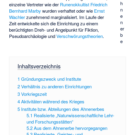
h
einzelne Vertreter wie der
Runenokkultist
Friedrich
n
Bernhard Marby
wurden verhaftet oder wie
Ernst
e
Wachler
zunehmend marginalisiert. Im Laufe der
n
Zeit entwickelte sich die Einrichtung zu einem
er
berüchtigten Dreh- und Angelpunkt für Fiktion,
b
Pseudoarchäologie und
Verschwörungstheorien
.
e
Inhaltsverzeichnis
1
Gründungszweck und Institute
2
Verhältnis zu anderen Einrichtungen
3
Vorkriegszeit
4
Aktivitäten während des Krieges
5
Institute bzw. Abteilungen des Ahnenerbes
5.1
Realisierte „Naturwissenschaftliche Lehr-
und Forschungsstätten“
5.2
Aus dem Ahnenerbe hervorgegangen
5.3
Realisierte „Geistes- und