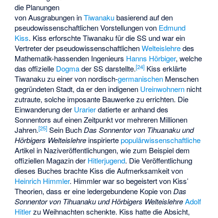
die Planungen
von Ausgrabungen in
Tiwanaku
basierend auf den
pseudowissenschaftlichen Vorstellungen von
Edmund
Kiss
. Kiss erforschte Tiwanaku für die SS und war ein
Vertreter der pseudowissenschaftlichen
Welteislehre
des
Mathematik-hassenden Ingenieurs
Hanns Hörbiger
, welche
[
24
]
das offizielle
Dogma
der SS darstellte.
Kiss erklärte
Tiwanaku zu einer von nordisch-
germanischen
Menschen
gegründeten Stadt, da er den indigenen
Ureinwohnern
nicht
zutraute, solche imposante Bauwerke zu errichten. Die
Einwanderung der
Urarier
datierte er anhand des
Sonnentors auf einen Zeitpunkt vor mehreren Millionen
[
25
]
Jahren.
Sein Buch
Das Sonnentor von Tihuanaku und
Hörbigers Welteislehre
inspirierte
populärwissenschaftliche
Artikel in Naziveröffentlichungen, wie zum Beispiel dem
offiziellen Magazin der
Hitlerjugend
. Die Veröffentlichung
dieses Buches brachte Kiss die Aufmerksamkeit von
Heinrich Himmler
. Himmler war so begeistert von Kiss’
Theorien, dass er eine ledergebundene Kopie von
Das
Sonnentor von Tihuanaku und Hörbigers Welteislehre
Adolf
Hitler
zu Weihnachten schenkte. Kiss hatte die Absicht,