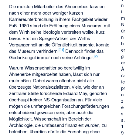
n
Die meisten Mitarbeiter des Ahnenerbes fassten
i
nach einer mehr oder weniger kurzen
m
Karriereunterbrechung in ihrem Fachgebiet wieder
N
Fuß. 1980 stand die Eröffnung eines Museums, mit
ür
dem Wirth seine Ideologie verbreiten wollte, kurz
n
bevor. Erst ein Spiegel-Artikel, der Wirths
b
Vergangenheit an die Öffentlichkeit brachte, konnte
er
[
21
]
das Museum verhindern.
Dennoch findet das
g
[
22
]
Gedankengut immer noch seine Anhänger.
er
Warum Wissenschaftler so bereitwillig im
Ä
Ahnenerbe mitgearbeitet haben, lässt sich nur
rz
mutmaßen. Dabei waren offenbar nicht alle
te
überzeugte Nationalsozialisten, viele, wie der an
pr
zentraler Stelle forschende Eduard May, gehörten
o
überhaupt keiner NS-Organisation an. Für viele
z
mögen die umfangreichen Forschungsförderungen
e
entscheidend gewesen sein, aber auch die
s
Möglichkeit, Wissenschaft im Bereich der
s,
Archäologie, die umfassend finanziert wurden, zu
1
betreiben; überdies dürfte die Forschung ohne
9