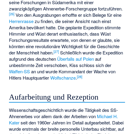
seine Forschungen in Südamerika mit einer
zwanzigköpfigen Ahnenerbe-Forschergruppe fortzuführen.
[
26
]
Von den Ausgrabungen erhoffte er sich Belege für eine
Herrenrasse
zu finden, die seiner Ansicht nach einst
Amerika bevölkert hatte. Die geplante Expedition stimmte
Himmler und Wüst derart enthusiastisch, dass Wüst
Forschungsresultate erwartete, von denen er glaubte, sie
könnten eine revolutionäre Wichtigkeit für die
Geschichte
[
27
]
der Menschheit
haben.
Schließlich wurde die Expedition
aufgrund des deutschen
Überfalls auf Polen
auf
unbestimmte Zeit verschoben, Kiss schloss sich der
Waffen-SS
an und wurde Kommandant der Wache von
[
28
]
Hitlers Hauptquartier
Wolfschanze
.
Aufarbeitung und Rezeption
Wissenschaftsgeschichtlich wurde die Tätigkeit des SS-
Ahnenerbes vor allem dank der Arbeiten von
Michael H.
Kater
seit den 1960er Jahren im Detail aufgearbeitet. Dabei
wurde erstmals der breite personelle Unterbau sichtbar, auf