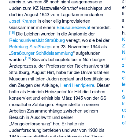
zi
abreiste, wurden 86 noch nicht ausgemessene
er
Juden zum KZ Natzweiler-Struthof verschleppt und
ti
dort im August 1943 vom Lagerkommandanten
s
Josef Kramer
in einer eilig improvisierten
c
Gaskammer mit einem
Blausäurederivat
ermordet.
h,
[
18
]
Die Leichen wurden in die Anatomie der
K
Reichsuniversität Straßburg
verlegt, wo sie bei der
Z
Befreiung Straßburgs
am 23. November 1944 als
N
„
Straßburger Schädelsammlung
“ aufgefunden
at
[
19
]
wurden.
Sievers behauptete beim Nürnberger
z
Ärzteprozess, der Professor der Reichsuniversität
w
Straßburg, August Hirt, habe für die Universität ein
ei
Museum mit toten Juden geplant und bestätigte so
le
den Zeugen der Anklage,
Henri Henripierre
. Dieser
r-
hatte als Heinrich Heinzpeter für Hirt die Leichen
S
konserviert und erhielt bis März 1945 von der SS
tr
monatliche Zahlungen. Beger stellte in seinen
ut
Arbeiten Zusammenhänge zwischen seinem
h
Besuch in Auschwitz und seiner
of
„Mongolenforschung“ her. Er hatte nie
Judenforschung betrieben und war von 1938 bis
1945 ausschließlich mit dem Beweis der These