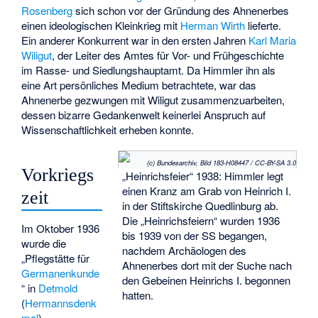
Rosenberg
sich schon vor der Gründung des Ahnenerbes
einen ideologischen Kleinkrieg mit
Herman Wirth
lieferte.
Ein anderer Konkurrent war in den ersten Jahren
Karl Maria
Wiligut
, der Leiter des Amtes für Vor- und Frühgeschichte
im Rasse- und Siedlungshauptamt. Da Himmler ihn als
eine Art persönliches Medium betrachtete, war das
Ahnenerbe gezwungen mit Wiligut zusammenzuarbeiten,
dessen bizarre Gedankenwelt keinerlei Anspruch auf
Wissenschaftlichkeit erheben konnte.
(c) Bundesarchiv, Bild 183-H08447 / CC-BY-SA 3.0
Vorkriegs
„Heinrichsfeier“ 1938: Himmler legt
einen Kranz am Grab von Heinrich I.
zeit
in der Stiftskirche Quedlinburg ab.
Die „Heinrichsfeiern“ wurden 1936
Im Oktober 1936
bis 1939 von der SS begangen,
wurde die
nachdem Archäologen des
„Pflegstätte für
Ahnenerbes dort mit der Suche nach
Germanenkunde
den Gebeinen Heinrichs I. begonnen
“ in
Detmold
hatten.
(
Hermannsdenk
mal
)