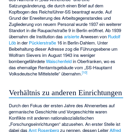
Satzungsänderung, die durch einen Brief auf dem
Kopfbogen des Reichsführer-SS beantragt wurde. Auf
Grund der Erweiterung des Arbeitsgegenstandes und
Zugliederung von neuem Personal wurde 1937 ein weiterer
Standort in die Raupachstraße 9 in Berlin eröffnet. Ab 1939
übernahm die Institution das
arisierte
Anwesen von
Rudolf
Löb
in der
Pücklerstraße
16 in Berlin-Dahlem. Unter
Beibehaltung dieser Adresse zog die Führungsebene um
Wolfram Sievers im August 1943 ins weniger
bombengefährdete
Waischenfeld
in Oberfranken, wo es
das ehemalige Rentamtsgebäude vom „SS-Hauptamt
[
10
]
Volksdeutsche Mittelstelle“ übernahm.
Verhältnis zu anderen Einrichtungen
Durch den Fokus der ersten Jahre des Ahnenerbes auf
germanische Geschichte und Vorgeschichte waren
Konflikte mit anderen nationalsozialistischen
„Forschungseinrichtungen“ abzusehen. An erster Stelle ist
dabei das
Amt Rosenberg
zu nennen, dessen Leiter
Alfred