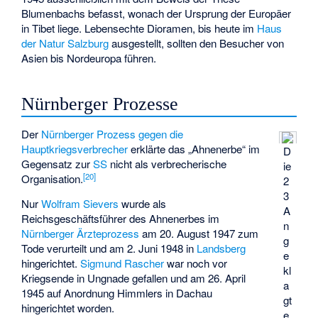
Blumenbachs befasst, wonach der Ursprung der Europäer
in Tibet liege. Lebensechte Dioramen, bis heute im
Haus
der Natur Salzburg
ausgestellt, sollten den Besucher von
Asien bis Nordeuropa führen.
Nürnberger Prozesse
Der
Nürnberger Prozess gegen die
Hauptkriegsverbrecher
erklärte das „Ahnenerbe“ im
D
Gegensatz zur
SS
nicht als verbrecherische
ie
[
20
]
Organisation.
2
3
Nur
Wolfram Sievers
wurde als
A
Reichsgeschäftsführer des Ahnenerbes im
n
Nürnberger Ärzteprozess
am 20. August 1947 zum
g
Tode verurteilt und am 2. Juni 1948 in
Landsberg
e
hingerichtet.
Sigmund Rascher
war noch vor
kl
Kriegsende in Ungnade gefallen und am 26. April
a
1945 auf Anordnung Himmlers in Dachau
gt
hingerichtet worden.
e