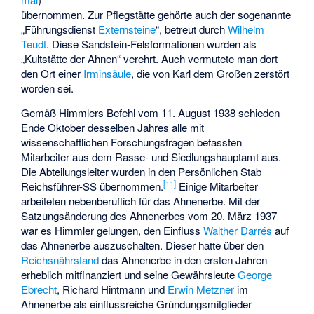
übernommen. Zur Pflegstätte gehörte auch der sogenannte
„Führungsdienst
Externsteine
“, betreut durch
Wilhelm
Teudt
. Diese Sandstein-Felsformationen wurden als
„Kultstätte der Ahnen“ verehrt. Auch vermutete man dort
den Ort einer
Irminsäule
, die von Karl dem Großen zerstört
worden sei.
Gemäß Himmlers Befehl vom 11. August 1938 schieden
Ende Oktober desselben Jahres alle mit
wissenschaftlichen Forschungsfragen befassten
Mitarbeiter aus dem Rasse- und Siedlungshauptamt aus.
Die Abteilungsleiter wurden in den Persönlichen Stab
[
11
]
Reichsführer-SS übernommen.
Einige Mitarbeiter
arbeiteten nebenberuflich für das Ahnenerbe. Mit der
Satzungsänderung des Ahnenerbes vom 20. März 1937
war es Himmler gelungen, den Einfluss
Walther Darrés
auf
das Ahnenerbe auszuschalten. Dieser hatte über den
Reichsnährstand
das Ahnenerbe in den ersten Jahren
erheblich mitfinanziert und seine Gewährsleute
George
Ebrecht
, Richard Hintmann und
Erwin Metzner
im
Ahnenerbe als einflussreiche Gründungsmitglieder