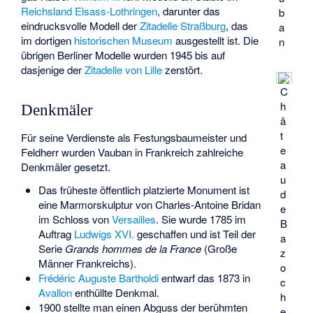
Reichsland Elsass-Lothringen
, darunter das
b
eindrucksvolle Modell der
Zitadelle Straßburg
, das
a
im dortigen
historischen Museum
ausgestellt ist. Die
n
übrigen Berliner Modelle wurden 1945 bis auf
dasjenige der
Zitadelle von Lille
zerstört.
C
h
Denkmäler
â
t
Für seine Verdienste als Festungsbaumeister und
e
Feldherr wurden Vauban in Frankreich zahlreiche
a
Denkmäler gesetzt.
u
Das früheste öffentlich platzierte Monument ist
d
eine Marmorskulptur von
Charles-Antoine Bridan
e
im Schloss von
Versailles
. Sie wurde 1785 im
B
Auftrag
Ludwigs XVI.
geschaffen und ist Teil der
a
Serie
Grands hommes de la France
(Große
z
Männer Frankreichs).
o
Frédéric Auguste Bartholdi
entwarf das 1873 in
c
Avallon
enthüllte Denkmal.
h
1900 stellte man einen Abguss der berühmten
e