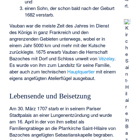
und
rt.
einen Sohn, der schon bald nach der Geburt
1682 verstarb.
Vauban war die meiste Zeit des Jahres im Dienst
K
des Königs in ganz Frankreich und den
ir
angrenzenden Gebieten unterwegs, wobei er in
c
einem Jahr 5000 km und mehr mit der Kutsche
h
zurücklegte. 1675 erwarb Vauban die Herrschaft
e
Bazoches
mit Dorf und Schloss unweit von
Vézelay
.
S
Es wurde von ihm zum Landsitz für seine Familie,
ai
aber auch zum technischen
Hauptquartier
mit einem
n
eigens angefügten Atelierflügel ausgebaut.
t-
H
il
Lebensende und Beisetzung
ai
r
Am 30. März 1707 starb er in seinem Pariser
e
Stadtpalais an einer Lungenentzündung und wurde
in
am 16. April in der von ihm selbst als
B
Familiengrablege an die Pfarrkirche Saint-Hilaire von
a
Bazoches angefügten Sebastianskapelle begraben.
z