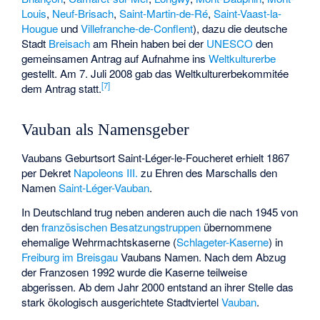
Louis
,
Neuf-Brisach
,
Saint-Martin-de-Ré
,
Saint-Vaast-la-
Hougue
und
Villefranche-de-Conflent
), dazu die deutsche
Stadt
Breisach
am Rhein haben bei der
UNESCO
den
gemeinsamen Antrag auf Aufnahme ins
Weltkulturerbe
gestellt. Am 7. Juli 2008 gab das Weltkulturerbekommitée
[
7
]
dem Antrag statt.
Vauban als Namensgeber
Vaubans Geburtsort Saint-Léger-le-Foucheret erhielt 1867
per Dekret
Napoleons III.
zu Ehren des Marschalls den
Namen
Saint-Léger-Vauban
.
In Deutschland trug neben anderen auch die nach 1945 von
den
französischen Besatzungstruppen
übernommene
ehemalige Wehrmachtskaserne (
Schlageter-Kaserne
) in
Freiburg im Breisgau
Vaubans Namen. Nach dem Abzug
der Franzosen 1992 wurde die Kaserne teilweise
abgerissen. Ab dem Jahr 2000 entstand an ihrer Stelle das
stark ökologisch ausgerichtete Stadtviertel
Vauban
.