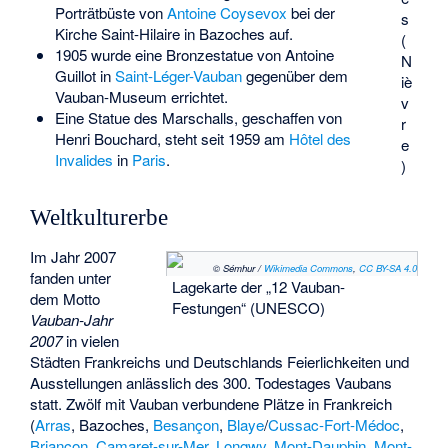
Porträtbüste von
Antoine Coysevox
bei der
s
Kirche Saint-Hilaire in Bazoches auf.
(
1905 wurde eine Bronzestatue von
Antoine
N
Guillot
in
Saint-Léger-Vauban
gegenüber dem
iè
Vauban-Museum errichtet.
v
Eine Statue des Marschalls, geschaffen von
r
Henri Bouchard
, steht seit 1959 am
Hôtel des
e
Invalides
in
Paris
.
)
Weltkulturerbe
Im Jahr 2007
© Sémhur /
Wikimedia Commons
,
CC BY-SA 4.0
fanden unter
Lagekarte der „12 Vauban-
dem Motto
Festungen“ (UNESCO)
Vauban-Jahr
2007
in vielen
Städten Frankreichs und Deutschlands Feierlichkeiten und
Ausstellungen anlässlich des 300. Todestages Vaubans
statt. Zwölf mit Vauban verbundene Plätze in Frankreich
(
Arras
, Bazoches,
Besançon
,
Blaye
/
Cussac-Fort-Médoc
,
Briançon
,
Camaret-sur-Mer
,
Longwy
,
Mont-Dauphin
,
Mont-