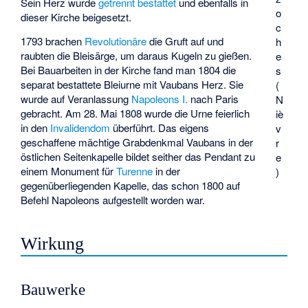
Sein Herz wurde
getrennt bestattet
und ebenfalls in
o
dieser Kirche beigesetzt.
c
1793 brachen
Revolutionäre
die Gruft auf und
h
raubten die Bleisärge, um daraus Kugeln zu gießen.
e
Bei Bauarbeiten in der Kirche fand man 1804 die
s
separat bestattete Bleiurne mit Vaubans Herz. Sie
(
wurde auf Veranlassung
Napoleons I.
nach Paris
N
gebracht. Am 28. Mai 1808 wurde die Urne feierlich
iè
in den
Invalidendom
überführt. Das eigens
v
geschaffene mächtige Grabdenkmal Vaubans in der
r
östlichen Seitenkapelle bildet seither das Pendant zu
e
einem Monument für
Turenne
in der
)
gegenüberliegenden Kapelle, das schon 1800 auf
Befehl Napoleons aufgestellt worden war.
Wirkung
Bauwerke