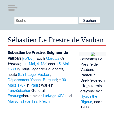
Sébastien Le Prestre de Vauban
Sébastien Le Prestre, Seigneur de
Vauban
[
voˈbɑ̃ː
] (auch
Marquis
de
Sébastien Le
Vauban
; *
1. Mai
,
4. Mai
oder
15. Mai
Prestre de
1633
in Saint-Léger-de-Foucheret,
Vauban.
heute
Saint-Léger-Vauban
,
Pastell in
Département Yonne
,
Burgund
; †
30.
Dreikreidetech
März
1707
in
Paris
) war ein
nik „aux trois
französischer
General,
crayons“ von
Festungs
baumeister
Ludwigs XIV.
und
Hyacinthe
Marschall von Frankreich
.
Rigaud
, nach
1703.