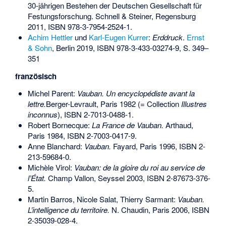
30-jährigen Bestehen der Deutschen Gesellschaft für
Festungsforschung. Schnell & Steiner, Regensburg
2011,
ISBN 978-3-7954-2524-1
.
Achim Hettler
und
Karl-Eugen Kurrer
:
Erddruck
.
Ernst
& Sohn
, Berlin 2019,
ISBN 978-3-433-03274-9
, S. 349–
351
französisch
Michel Parent:
Vauban. Un encyclopédiste avant la
lettre.
Berger-Levrault, Paris 1982 (= Collection
Illustres
inconnus
),
ISBN 2-7013-0488-1
.
Robert Bornecque:
La France de Vauban.
Arthaud,
Paris 1984,
ISBN 2-7003-0417-9
.
Anne Blanchard:
Vauban.
Fayard, Paris 1996,
ISBN 2-
213-59684-0
.
Michèle Virol:
Vauban: de la gloire du roi au service de
l’État.
Champ Vallon, Seyssel 2003,
ISBN 2-87673-376-
5
.
Martin Barros, Nicole Salat, Thierry Sarmant:
Vauban.
L’intelligence du territoire.
N. Chaudin, Paris 2006,
ISBN
2-35039-028-4
.