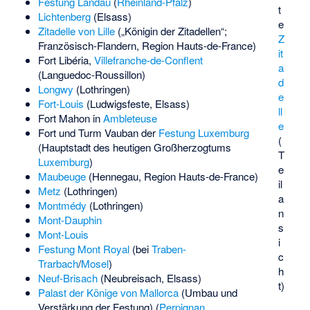
Festung Landau
(
Rheinland-Pfalz
)
t
Lichtenberg
(Elsass)
e
Zitadelle von Lille
(„Königin der Zitadellen“;
Z
Französisch-Flandern, Region Hauts-de-France)
it
Fort Libéria
,
Villefranche-de-Conflent
a
(Languedoc-Roussillon)
d
Longwy
(Lothringen)
e
Fort-Louis
(Ludwigsfeste, Elsass)
ll
Fort Mahon in
Ambleteuse
e
Fort und Turm Vauban der
Festung Luxemburg
(
(Hauptstadt des heutigen Großherzogtums
T
Luxemburg
)
e
Maubeuge
(Hennegau, Region Hauts-de-France)
il
Metz
(Lothringen)
a
Montmédy
(Lothringen)
n
Mont-Dauphin
s
Mont-Louis
i
Festung Mont Royal
(bei
Traben-
c
Trarbach
/
Mosel
)
h
Neuf-Brisach
(Neubreisach, Elsass)
t)
Palast der Könige von Mallorca
(Umbau und
Verstärkung der Festung) (
Perpignan
,