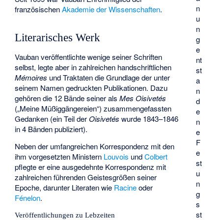
n
französischen
Akademie der Wissenschaften
.
u
n
Literarisches Werk
g
e
Vauban veröffentlichte wenige seiner Schriften
nt
selbst, legte aber in zahlreichen handschriftlichen
st
Mémoires
und Traktaten die Grundlage der unter
a
seinem Namen gedruckten Publikationen. Dazu
n
gehören die 12 Bände seiner als
Mes Oisivetés
d
(„Meine Müßiggängereien“) zusammengefassten
e
Gedanken (ein Teil der
Oisivetés
wurde 1843–1846
n
in 4 Bänden publiziert).
e
F
Neben der umfangreichen Korrespondenz mit den
e
ihm vorgesetzten Ministern
Louvois
und
Colbert
st
pflegte er eine ausgedehnte Korrespondenz mit
u
zahlreichen führenden Geistesgrößen seiner
n
Epoche, darunter Literaten wie
Racine
oder
g
Fénelon
.
s
st
Veröffentlichungen zu Lebzeiten