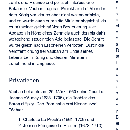
e
zahlreiche Freunde und politisch interessierte
n
Bekannte. Vauban trug das Projekt an drei Abenden
s
dem König vor, der es aber nicht weiterverfolgte,
a
und es wurde auch durch die Minister abgelehnt, da
al
es mit seiner gleichmäßigen Besteuerung aller
d
Abgaben in Höhe eines Zehntels auch den bis dahin
e
weitgehend steuerfreien Adel belastete. Die Schrift
s
wurde gleich nach Erscheinen verboten. Durch die
R
Veröffentlichung fiel Vauban am Ende seines
at
Lebens beim König und dessen Ministern
h
zunehmend in Ungnade.
a
u
Privatleben
s
e
Vauban heiratete am 25. März 1660 seine Cousine
s
Jeanne d’Aunay (1638–1705), die Tochter des
v
Baron d’Epiry. Das Paar hatte drei Kinder: zwei
o
Töchter.
n
B
Charlotte Le Prestre (1661–1709) und
el
Jeanne Françoise Le Prestre (1678–1713),
fo