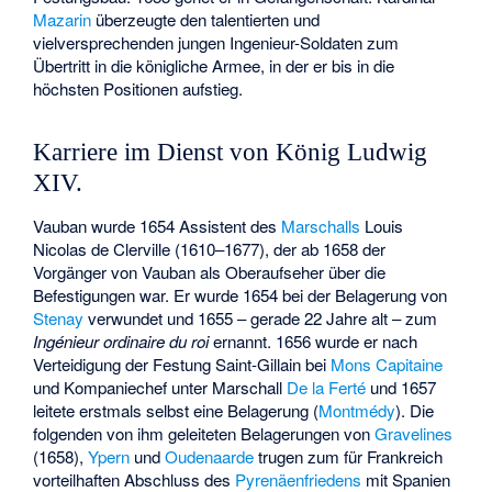
Mazarin
überzeugte den talentierten und
vielversprechenden jungen Ingenieur-Soldaten zum
Übertritt in die königliche Armee, in der er bis in die
höchsten Positionen aufstieg.
Karriere im Dienst von König Ludwig
XIV.
Vauban wurde 1654 Assistent des
Marschalls
Louis
Nicolas de Clerville
(1610–1677), der ab 1658 der
Vorgänger von Vauban als Oberaufseher über die
Befestigungen war. Er wurde 1654 bei der Belagerung von
Stenay
verwundet und 1655 – gerade 22 Jahre alt – zum
Ingénieur ordinaire du roi
ernannt. 1656 wurde er nach
Verteidigung der Festung Saint-Gillain bei
Mons
Capitaine
und Kompaniechef unter Marschall
De la Ferté
und 1657
leitete erstmals selbst eine Belagerung (
Montmédy
). Die
folgenden von ihm geleiteten Belagerungen von
Gravelines
(1658),
Ypern
und
Oudenaarde
trugen zum für Frankreich
vorteilhaften Abschluss des
Pyrenäenfriedens
mit Spanien