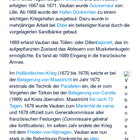
erfolgten 1667 bis 1671. Vauban wurde
Gouverneur
von
Lille. Ab 1668 wurde der
Hafen Dünkirchen
zu einem
wichtigen Kriegshafen ausgebaut. Dazu wurde in
mehrjähriger Arbeit bei
Ebbe
ein befestigter Kanal durch die
vorgelagerten Sandbänke gebaut.
1669 erfand Vauban das Tüllen- oder Dillen
bajonett
, das im
aufgepflanzten Zustand das Abfeuern von Musketenkugeln
ermöglichte. Es fand ab 1689 Eingang in die französische
Armee.
Im
Holländischen Krieg
(1672 bis 1678) setzte er bei
der
Belagerung von Maastricht
im Jahr 1673
V
erstmals die Technik der
Parallelen
ein, die er vom
a
Vorgehen der Türken bei der
Belagerung von Candia
u
(1669) auf Kreta übernahm. Maastricht
fiel nach 13
b
Tagen
. 1676 wurde Vauban zum
Maréchal de camp
a
und 1678 offiziell zum Generalkommissar aller
n
französischen Festungen (
Commissaire général
(r
des fortifications
). Im selben Jahr endete der Krieg
e
mit dem
Frieden von Nijmegen
. Vauban war nun
c
stark in die Befestigung Frankreichs an
allen
ht