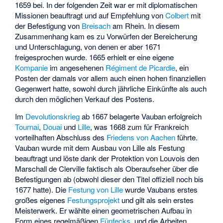
1659 bei. In der folgenden Zeit war er mit diplomatischen
Missionen beauftragt und auf Empfehlung von
Colbert
mit
der Befestigung von
Breisach
am Rhein. In diesem
Zusammenhang kam es zu Vorwürfen der Bereicherung
und Unterschlagung, von denen er aber 1671
freigesprochen wurde. 1665 erhielt er eine eigene
Kompanie
im angesehenen
Régiment de Picardie
, ein
Posten der damals vor allem auch einen hohen finanziellen
Gegenwert hatte, sowohl durch jährliche Einkünfte als auch
durch den möglichen Verkauf des Postens.
Im
Devolutionskrieg
ab 1667 belagerte Vauban erfolgreich
Tournai
,
Douai
und
Lille
, was 1668 zum für Frankreich
vorteilhaften Abschluss des
Friedens von Aachen
führte.
Vauban wurde mit dem Ausbau von Lille als Festung
beauftragt und löste dank der Protektion von Louvois den
Marschall de Clerville faktisch als Oberaufseher über die
Befestigungen ab (obwohl dieser den Titel offiziell noch bis
1677 hatte). Die
Festung von Lille
wurde Vaubans erstes
großes eigenes
Festungsprojekt
und gilt als sein erstes
Meisterwerk. Er wählte einen geometrischen Aufbau in
Form eines regelmäßigen
Fünfecks
, und die Arbeiten