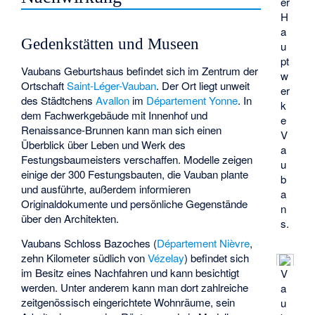
er
H
a
Gedenkstätten und Museen
u
pt
Vaubans Geburtshaus befindet sich im Zentrum der
w
Ortschaft
Saint-Léger-Vauban
. Der Ort liegt unweit
er
des Städtchens
Avallon
im
Département Yonne
. In
k
dem Fachwerkgebäude mit Innenhof und
e
Renaissance-Brunnen kann man sich einen
V
Überblick über Leben und Werk des
a
Festungsbaumeisters verschaffen. Modelle zeigen
u
einige der 300 Festungsbauten, die Vauban plante
b
und ausführte, außerdem informieren
a
Originaldokumente und persönliche Gegenstände
n
über den Architekten.
s.
Vaubans Schloss Bazoches (
Département Nièvre
,
zehn Kilometer südlich von
Vézelay
) befindet sich
im Besitz eines Nachfahren und kann besichtigt
V
werden. Unter anderem kann man dort zahlreiche
a
zeitgenössisch eingerichtete Wohnräume, sein
u