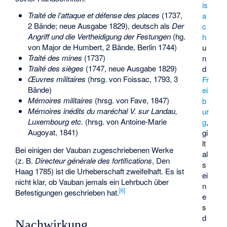
is
Traité de l’attaque et défense des places
(1737,
a
2 Bände; neue Ausgabe 1829), deutsch als
Der
c
Angriff und die Vertheidigung der Festungen
(hg.
h
von Major de Humbert, 2 Bände, Berlin 1744)
u
Traité des mines
(1737)
n
Traité des sièges
(1747, neue Ausgabe 1829)
d
Œuvres militaires
(hrsg. von Foissac, 1793, 3
Fr
Bände)
ei
Mémoires militaires
(hrsg. von Fave, 1847)
b
Mémoires inédits du maréchal V. sur Landau,
ur
Luxembourg etc.
(hrsg. von
Antoine-Marie
g
,
Augoyat
, 1841)
gi
lt
Bei einigen der Vauban zugeschriebenen Werke
al
(z. B.
Directeur générale des fortifications
, Den
s
Haag 1785) ist die Urheberschaft zweifelhaft. Es ist
ei
nicht klar, ob Vauban jemals ein Lehrbuch über
n
[
6
]
Befestigungen geschrieben hat.
e
s
d
Nachwirkung