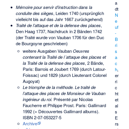
a
Mémoire pour servir d’instruction dans la
dt
conduite des sièges
, Leiden 1740 (ursprünglich
N
vielleicht bis auf das Jahr 1667 zurückgehend)
e
Traité de l’attaque et de la defense des places
,
uf
Den Haag 1737, Nachdruck in 2 Bänden 1742
-
(der Traité wurde von Vauban 1706 für den Duc
B
de Bourgoyne geschrieben)
ri
weitere Ausgaben Vauban
Oeuvres
s
contenant la Traité de l´attaque des places et
a
la Traité de la defense des places
, 2 Bände,
c
Paris: Barrois et Joubert 1769 (durch Latour-
h
,
Foissac) und 1829 (durch Lieutenant Colonel
er
Augoyat)
ri
Le triomphe de la méthode. Le traité de
c
l’attaque des places de Monsieur de Vauban
ht
ingénieur du roi.
Présenté par Nicolas
et
Faucherre et Philippe Prost. Paris: Gallimard
al
1992 (= Découvertes Gallimard albums).
s
ISBN 2-07-053227-5
E
Archive
rs