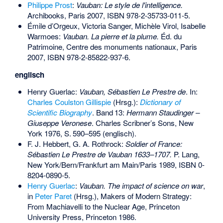
Philippe Prost
:
Vauban: Le style de l'intelligence.
Archibooks, Paris 2007,
ISBN 978-2-35733-011-5
.
Émile d’Orgeux, Victoria Sanger, Michèle Virol, Isabelle
Warmoes:
Vauban. La pierre et la plume.
Éd. du
Patrimoine, Centre des monuments nationaux, Paris
2007,
ISBN 978-2-85822-937-6
.
englisch
Henry Guerlac:
Vauban, Sébastien Le Prestre de
. In:
Charles Coulston Gillispie
(Hrsg.):
Dictionary of
Scientific Biography
.
Band
13
:
Hermann Staudinger –
Giuseppe Veronese
. Charles Scribner’s Sons, New
York 1976,
S.
590–595
(englisch).
F. J. Hebbert, G. A. Rothrock:
Soldier of France:
Sébastien Le Prestre de Vauban 1633–1707.
P. Lang,
New York/Bern/Frankfurt am Main/Paris 1989,
ISBN 0-
8204-0890-5
.
Henry Guerlac
:
Vauban. The impact of science on war
,
in
Peter Paret
(Hrsg.), Makers of Modern Strategy:
From Machiavelli to the Nuclear Age, Princeton
University Press, Princeton 1986.