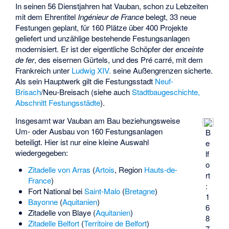
In seinen 56 Dienstjahren hat Vauban, schon zu Lebzeiten
mit dem Ehrentitel
Ingénieur de France
belegt, 33 neue
Festungen geplant, für 160 Plätze über 400 Projekte
geliefert und unzählige bestehende Festungsanlagen
modernisiert. Er ist der eigentliche Schöpfer der
enceinte
de fer
, des eisernen Gürtels, und des
Pré carré
, mit dem
Frankreich unter
Ludwig XIV.
seine Außengrenzen sicherte.
Als sein Hauptwerk gilt die Festungsstadt
Neuf-
Brisach
/Neu-Breisach (siehe auch
Stadtbaugeschichte,
Abschnitt Festungsstädte
).
Insgesamt war Vauban am Bau beziehungsweise
Um- oder Ausbau von 160 Festungsanlagen
B
beteiligt. Hier ist nur eine kleine Auswahl
e
wiedergegeben:
lf
o
Zitadelle von Arras
(
Artois
, Region
Hauts-de-
rt
France
)
:
Fort National
bei
Saint-Malo
(
Bretagne
)
1
Bayonne
(
Aquitanien
)
6
Zitadelle von Blaye
(
Aquitanien
)
8
Zitadelle Belfort
(
Territoire de Belfort
)
7