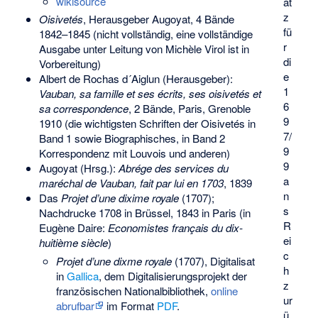
wikisource
at
z
Oisivetés
, Herausgeber Augoyat, 4 Bände
fü
1842–1845 (nicht vollständig, eine vollständige
r
Ausgabe unter Leitung von Michèle Virol ist in
di
Vorbereitung)
e
Albert de Rochas d´Aiglun (Herausgeber):
1
Vauban, sa famille et ses écrits, ses oisivetés et
6
sa correspondence
, 2 Bände, Paris, Grenoble
9
1910 (die wichtigsten Schriften der Oisivetés in
7/
Band 1 sowie Biographisches, in Band 2
9
Korrespondenz mit Louvois und anderen)
9
Augoyat (Hrsg.):
Abrége des services du
a
maréchal de Vauban, fait par lui en 1703
, 1839
n
Das
Projet d’une dixime royale
(1707);
s
Nachdrucke 1708 in Brüssel, 1843 in Paris (in
R
Eugène Daire:
Economistes français du dix-
ei
huitième siècle
)
c
Projet d’une dixme royale
(1707), Digitalisat
h
in
Gallica
, dem Digitalisierungsprojekt der
z
französischen Nationalbibliothek,
online
ur
abrufbar
im Format
PDF
.
ü