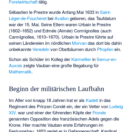
Forstwirtschaft
tätig.
Sébastien le Prestre wurde Anfang Mai 1633 in
Saint-
Léger-de-Foucheret
bei
Avallon
geboren, das Taufdatum
war der 15. Mai. Seine Eltern waren Urbain le Prestre
(1602–1652) und Edmée (Aimée) Cormignolles (auch
Carmignolles, 1610–1670). Urbain le Prestre führte auf
seinen Ländereien im nördlichen
Morvan
das dort bis dahin
unbekannte
Veredeln
von Obstbäumen durch
Pfropfen
ein.
Schon als Schüler im Kolleg der
Karmeliter
in
Semur-en-
Auxois
zeigte Vauban eine große Begabung für
Mathematik
.
Beginn der militärischen Laufbahn
Im Alter von knapp 18 Jahren trat er als
Kadett
in das
Regiment des Prinzen
Condé
ein, der ein Vetter von
Ludwig
XIV.
war und einer der führenden Köpfe der
Fronde
genannten Opposition des französischen Adels gegen die
Krone. Hier machte Vauban erste Erfahrungen im
Festungsbau. 1653 geriet er in Gefangenschaft. Kardinal