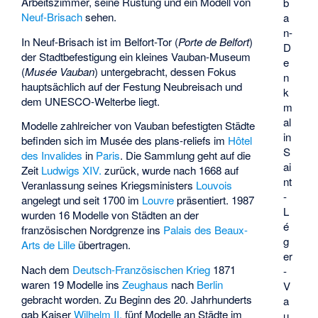
Arbeitszimmer, seine Rüstung und ein Modell von
b
Neuf-Brisach
sehen.
a
n-
In Neuf-Brisach ist im Belfort-Tor (
Porte de Belfort
)
D
der Stadtbefestigung ein kleines
Vauban-Museum
e
(
Musée Vauban
) untergebracht, dessen Fokus
n
hauptsächlich auf der Festung Neubreisach und
k
dem UNESCO-Welterbe liegt.
m
al
Modelle zahlreicher von Vauban befestigten Städte
in
befinden sich im
Musée des plans-reliefs
im
Hôtel
S
des Invalides
in
Paris
. Die Sammlung geht auf die
ai
Zeit
Ludwigs XIV.
zurück, wurde nach 1668 auf
nt
Veranlassung seines Kriegsministers
Louvois
-
angelegt und seit 1700 im
Louvre
präsentiert. 1987
L
wurden 16 Modelle von Städten an der
é
französischen Nordgrenze ins
Palais des Beaux-
g
Arts de Lille
übertragen.
er
Nach dem
Deutsch-Französischen Krieg
1871
-
waren 19 Modelle ins
Zeughaus
nach
Berlin
V
gebracht worden. Zu Beginn des 20. Jahrhunderts
a
gab Kaiser
Wilhelm II.
fünf Modelle an Städte im
u