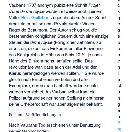
c
Vaubans 1707 anonym publizierte Schrift
Projet
k
d’une dixme royale
wurde zeitweise auch seinem
g
Vetter
Bois-Guillebert
zugeschrieben. An der Schrift
e
arbeitete er mit seinem Privatsekretär
Vincent
g
Ragot de Beaumont
. Der Autor schlug vor, die
e
bestehenden königlichen Steuern durch eine einzige
b
Steuer, die
dîme royale
(königlicher Zehnten), zu
e
ersetzen, die auf das Einkommen aller Einwohner
n
des Königreichs in Höhe von 5 bis 10 %, je nach
e
Höhe des Einkommens, anfallen sollte. Das
n
revolutionäre war, dass auch der Adel und der
[
5
]
F
Klerus herangezogen werden sollten.
Sie wurde
e
gleich nach Erscheinen verboten und alle
st
Exemplare, deren man habhaft werden konnte,
u
wurden vernichtet. An Vauban selbst kam die
n
Polizei aufgrund seiner hohen Stellung nicht heran,
g
seine Urheberschaft war aber allgemein bekannt.
e
Postume Veröffentlichungen
n
B
Nach Vaubans Tod erschienen unter Benutzung
re
seiner Handschriften: