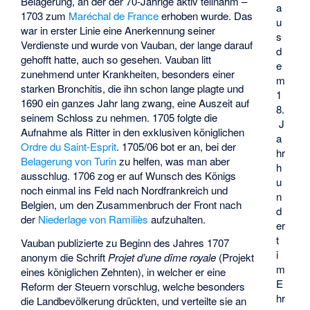
Belagerung, an der der 70-Jährige aktiv teilnahm –
a
1703 zum
Maréchal de France
erhoben wurde. Das
u
war in erster Linie eine Anerkennung seiner
s
Verdienste und wurde von Vauban, der lange darauf
d
gehofft hatte, auch so gesehen. Vauban litt
e
zunehmend unter Krankheiten, besonders einer
m
starken Bronchitis, die ihn schon lange plagte und
1
1690 ein ganzes Jahr lang zwang, eine Auszeit auf
8.
seinem Schloss zu nehmen. 1705 folgte die
J
Aufnahme als Ritter in den exklusiven königlichen
a
Ordre du Saint-Esprit
. 1705/06 bot er an, bei der
hr
Belagerung von Turin
zu helfen, was man aber
h
ausschlug. 1706 zog er auf Wunsch des Königs
u
noch einmal ins Feld nach Nordfrankreich und
n
Belgien, um den Zusammenbruch der Front nach
d
der
Niederlage von Ramiliès
aufzuhalten.
er
t
Vauban publizierte zu Beginn des Jahres 1707
i
anonym die Schrift
Projet d’une dîme royale
(Projekt
m
eines königlichen Zehnten), in welcher er eine
E
Reform der Steuern vorschlug, welche besonders
hr
die Landbevölkerung drückten, und verteilte sie an