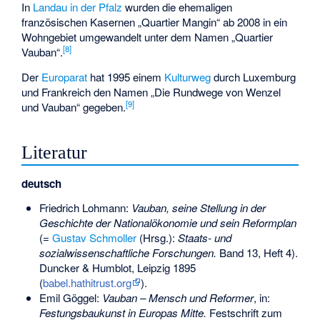
In
Landau in der Pfalz
wurden die ehemaligen
französischen Kasernen „Quartier Mangin“ ab 2008 in ein
Wohngebiet umgewandelt unter dem Namen „Quartier
[
8
]
Vauban“.
Der
Europarat
hat 1995 einem
Kulturweg
durch Luxemburg
und Frankreich den Namen „Die Rundwege von Wenzel
[
9
]
und Vauban“ gegeben.
Literatur
deutsch
Friedrich Lohmann
:
Vauban, seine Stellung in der
Geschichte der Nationalökonomie und sein Reformplan
(=
Gustav Schmoller
(Hrsg.):
Staats- und
sozialwissenschaftliche Forschungen.
Band 13, Heft 4).
Duncker & Humblot, Leipzig 1895
(
babel.hathitrust.org
).
Emil Göggel:
Vauban – Mensch und Reformer
, in:
Festungsbaukunst in Europas Mitte.
Festschrift zum