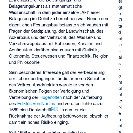
ei
Belagerungskunst als mathematische
gt
Wissenschaft, in dem jeder einzelne „Akt“ einer
e
Belagerung im Detail zu berechnen war. Neben dem
Zi
eigentlichen Festungsbau befasste sich Vauban mit
ta
Fragen der Stadtplanung, der Landwirtschaft, des
d
Ackerbaus und der Viehzucht, des Wasser- und
el
Verkehrswegebaus mit Schleusen, Kanälen und
le
Aquädukten, darüber hinaus auch mit Statistik,
–
Ökonomie, Steuerwesen und Finanzpolitik, Religion
al
und Philosophie.
s
k
Sein besonderes Interesse galt der Verbesserung
o
der Lebensbedingungen für die ärmeren Schichten
m
des Volkes. Ausdrücklich warnte er vor den
pl
ökonomischen Folgen der Verfolgung und
et
Vertreibung der
Hugenotten
nach der Aufhebung
te
des
Ediktes von Nantes
und veröffentlichte dazu
N
[
3
]
[
4
]
1689 eine Denkschrift
, in dem er die
e
Rücknahme der Aufhebung befürwortete, obwohl er
u
damit ein hohes Risiko einging.
pl
a
Seit 1699 war Vauban Ehrenmitglied der