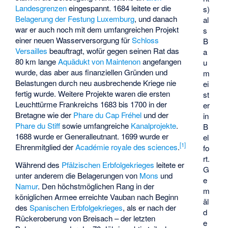
Landesgrenzen
eingespannt. 1684 leitete er die
s)
Belagerung der Festung Luxemburg
, und danach
al
war er auch noch mit dem umfangreichen Projekt
s
einer neuen Wasserversorgung für
Schloss
B
Versailles
beauftragt, wofür gegen seinen Rat das
a
80 km lange
Aquädukt von Maintenon
angefangen
u
wurde, das aber aus finanziellen Gründen und
m
Belastungen durch neu ausbrechende Kriege nie
ei
fertig wurde. Weitere Projekte waren die ersten
st
Leuchttürme Frankreichs 1683 bis 1700 in der
er
Bretagne wie der
Phare du Cap Fréhel
und der
in
Phare du Stiff
sowie umfangreiche
Kanalprojekte
.
B
1688 wurde er Generalleutnant. 1699 wurde er
el
[
1
]
Ehrenmitglied der
Académie royale des sciences
.
fo
rt.
Während des
Pfälzischen Erbfolgekrieges
leitete er
G
unter anderem die Belagerungen von
Mons
und
e
Namur
. Den höchstmöglichen Rang in der
m
königlichen Armee erreichte Vauban nach Beginn
äl
des
Spanischen Erbfolgekrieges
, als er nach der
d
Rückeroberung von Breisach – der letzten
e