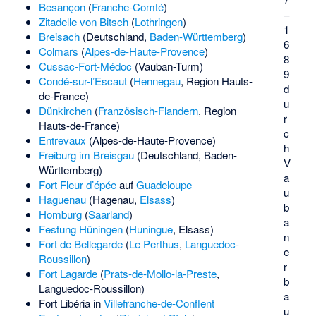
Besançon
(
Franche-Comté
)
–
Zitadelle von Bitsch
(
Lothringen
)
1
Breisach
(Deutschland,
Baden-Württemberg
)
6
Colmars
(
Alpes-de-Haute-Provence
)
8
Cussac-Fort-Médoc
(
Vauban-Turm
)
9
Condé-sur-l’Escaut
(
Hennegau
, Region Hauts-
d
de-France)
u
Dünkirchen
(
Französisch-Flandern
, Region
r
Hauts-de-France)
c
Entrevaux
(Alpes-de-Haute-Provence)
h
Freiburg im Breisgau
(Deutschland, Baden-
V
Württemberg)
a
Fort Fleur d’épée
auf
Guadeloupe
u
Haguenau
(Hagenau,
Elsass
)
b
Homburg
(
Saarland
)
a
Festung Hüningen
(
Huningue
, Elsass)
n
Fort de Bellegarde
(
Le Perthus
,
Languedoc-
e
Roussillon
)
r
Fort Lagarde
(
Prats-de-Mollo-la-Preste
,
b
Languedoc-Roussillon)
a
Fort Libéria
in
Villefranche-de-Conflent
u