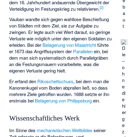
e
dem 16. Jahrhundert andauernde Übergewicht der
b
[
2
]
Verteidigung im Festungskrieg zu relativieren.
a
Vauban wandte sich gegen wahllose Beschießung
u
von Städten mit dem Ziel, sie zur Aufgabe zu
t
zwingen. Er legte auch viel Wert darauf, so geringe
Verluste wie möglich unter den eigenen Soldaten zu
erleiden. Bei der
Belagerung von Maastricht
führte
D
er 1673 das Angriffssystem der
Parallelen
ein, bei
ie
dem man sich systematisch durch Parallelgräben
–
an die Festungsmauern vorarbeitete, was die
o
eigenen Verluste gering hielt.
h
n
Er erfand den
Rikoschettschuss
, bei dem man die
e
Kanonenkugel vom Boden abprallen ließ, so dass
di
mehrere Ziele getroffen wurden. 1688 setzte er ihn
e
erstmals bei
Belagerung von Philippsburg
ein.
hi
er
Wissenschaftliches Werk
g
e
Im Sinne des
mechanistischen Weltbildes
seiner
z
Zeit erfasste er die Befestigungs- und