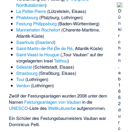
Nordkatalonien
)
D
La Petite-Pierre
(Lützelstein, Elsass)
ü
Phalsbourg
(Pfalzburg, Lothringen)
n
Festung Philippsburg
(Baden-Württemberg)
ki
Marinehafen Rochefort
(Charente-Maritime,
r
Atlantik-Küste)
c
Saarlouis
(
Saarland
)
h
Saint-Martin-de-Ré
(
Île de Ré
, Atlantik-Küste)
e
Saint-Vaast-la-Hougue
(„Tour Vauban“ auf der
n
vorgelagerten Insel
Tatihou
)
,
Sélestat
(Schlettstadt, Elsass)
a
Strasbourg
(Straßburg, Elsass)
b
Toul
(Lothringen)
1
Verdun
(Lothringen)
6
Zwölf der Festungsanlagen wurden 2008 unter dem
6
Namen
Festungsanlagen von Vauban
in die
2
UNESCO
-Liste des
Weltkulturerbe
aufgenommen.
d
u
Ein Schüler des Festungsbaumeisters Vauban war
r
Dominicus Pelli
.
c