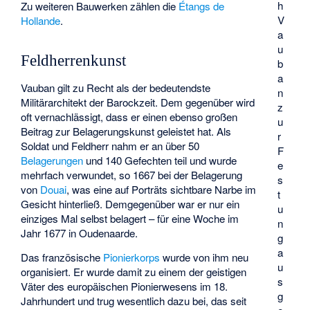
h
Zu weiteren Bauwerken zählen die
Étangs de
V
Hollande
.
a
u
Feldherrenkunst
b
a
Vauban gilt zu Recht als der bedeutendste
n
Militärarchitekt der Barockzeit. Dem gegenüber wird
z
oft vernachlässigt, dass er einen ebenso großen
u
Beitrag zur Belagerungskunst geleistet hat. Als
r
Soldat und Feldherr nahm er an über 50
F
Belagerungen
und 140 Gefechten teil und wurde
e
mehrfach verwundet, so 1667 bei der Belagerung
s
von
Douai
, was eine auf Porträts sichtbare Narbe im
t
Gesicht hinterließ. Demgegenüber war er nur ein
u
einziges Mal selbst belagert – für eine Woche im
n
Jahr 1677 in Oudenaarde.
g
a
Das französische
Pionierkorps
wurde von ihm neu
u
organisiert. Er wurde damit zu einem der geistigen
s
Väter des europäischen Pionierwesens im 18.
g
Jahrhundert und trug wesentlich dazu bei, das seit