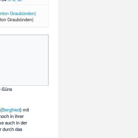
nton Graubünden)
t-Süns
(
Bergfried
) mit
och in ihrer
se auch in der
r durch das