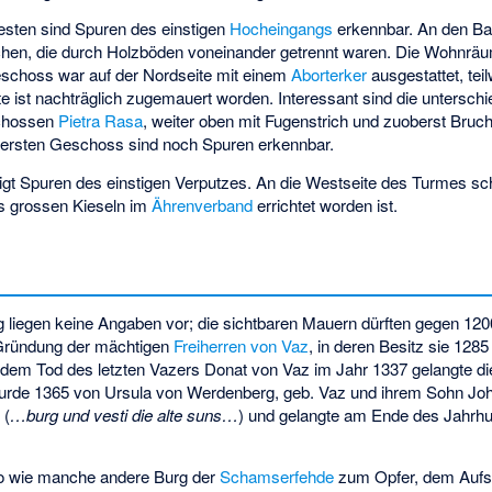
sten sind Spuren des einstigen
Hocheingangs
erkennbar. An den Ba
en, die durch Holzböden voneinander getrennt waren. Die Wohnräum
schoss war auf der Nordseite mit einem
Aborterker
ausgestattet, tei
e ist nachträglich zugemauert worden. Interessant sind die unterschi
schossen
Pietra Rasa
, weiter oben mit Fugenstrich und zuoberst Bruch
bersten Geschoss sind noch Spuren erkennbar.
gt Spuren des einstigen Verputzes. An die Westseite des Turmes schl
s grossen Kieseln im
Ährenverband
errichtet worden ist.
g liegen keine Angaben vor; die sichtbaren Mauern dürften gegen 120
e Gründung der mächtigen
Freiherren von Vaz
, in deren Besitz sie 1285
h dem Tod des letzten Vazers Donat von Vaz im Jahr 1337 gelangte di
wurde 1365 von Ursula von Werdenberg, geb. Vaz und ihrem Sohn Jo
 (
…burg und vesti die alte suns…
) und gelangte am Ende des Jahrhu
 so wie manche andere Burg der
Schamserfehde
zum Opfer, dem Aufst