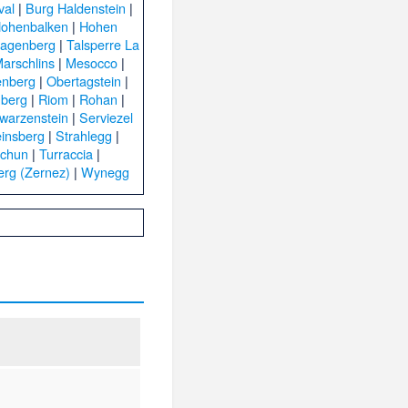
val
|
Burg Haldenstein
|
ohenbalken
|
Hohen
Lagenberg
|
Talsperre La
arschlins
|
Mesocco
|
enberg
|
Obertagstein
|
nberg
|
Riom
|
Rohan
|
warzenstein
|
Serviezel
einsberg
|
Strahlegg
|
schun
|
Turraccia
|
erg (Zernez)
|
Wynegg