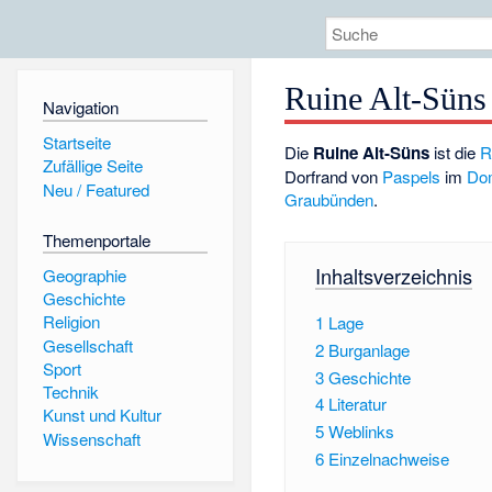
Ruine Alt-Süns
Navigation
Startseite
Die
Ruine Alt-Süns
ist die
R
Zufällige Seite
Dorfrand von
Paspels
im
Do
Neu / Featured
Graubünden
.
Themenportale
Inhaltsverzeichnis
Geographie
Geschichte
Religion
1
Lage
Gesellschaft
2
Burganlage
Sport
3
Geschichte
Technik
4
Literatur
Kunst und Kultur
5
Weblinks
Wissenschaft
6
Einzelnachweise