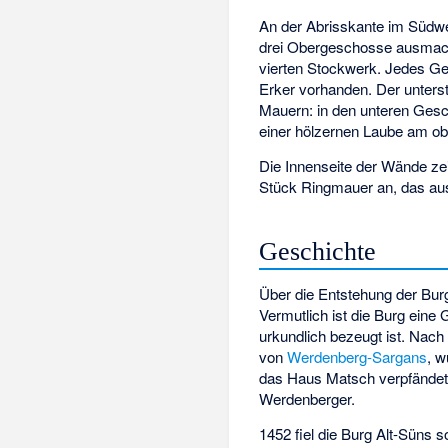
An der Abrisskante im Südwe
drei Obergeschosse ausmach
vierten Stockwerk. Jedes Ge
Erker vorhanden. Der unterst
Mauern: in den unteren Ge
einer hölzernen Laube am o
Die Innenseite der Wände zei
Stück Ringmauer an, das au
Geschichte
Über die Entstehung der Bur
Vermutlich ist die Burg ein
urkundlich bezeugt ist. Nac
von
Werdenberg-Sargans
, 
das Haus Matsch verpfändet
Werdenberger.
1452 fiel die Burg Alt-Süns