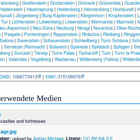
rafenberg
|
Greifenstein
|
Grottenstein
|
Grüneck
|
Grünenfels
|
Guarda
Haldenstein
|
Hasensprung
|
Heidenberg
|
Heinzenberg
|
Hochjuvalt
|
H
rjuvalt
|
Jörgenberg
|
Burg Kapfenstein
|
Klingenhorn
|
Kropfenstein
|
 Tur
|
Lichtenstein
|
Löwenberg
|
Löwenstein
|
Marmarola
|
Marmels
|
M
Neu-Aspermont
|
Neu-Süns
|
Neuburg
|
Nivagl
|
Norantola
|
Ober-Ruch
n
|
Paspels
|
Pontaningen
|
Rappenstein
|
Rhäzüns
|
Rietberg
|
Ringge
Salons
|
Saxenstein
|
Schauenstein
|
Schiedberg
|
Turm Schlans
|
Sch
|
Serviezel (Ramosch)
|
Solavers
|
Spaniola
|
Spliatsch
|
Splügen
|
St
sberg
|
Surcasti
|
Tarasp
|
Torre Palas
|
Tschanüff
|
Tuor
|
Turm la Pra
ein
|
Valendas
|
Vogelberg
|
Wackenau
|
Wildenberg (Falera)
|
Wildenb
GND
:
1068773413
|
VIAF
:
315106976
 verwendete Medien
g
 castles and fortresses
Lage.jpg
eber:
upload by
Adrian Michael
,
Lizenz:
CC BY-SA 3.0