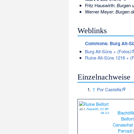
Fritz Hauswirth:
Burgen u
Werner Meyer:
Burgen d
Weblinks
Commons
: Burg Alt-S
Burg Alt-Süns + (Fotos)
Ruine Alt-Süns 1216 + (F
Einzelnachweise
↑
Por Castellis
(c) I,
Parpan05
,
CC BY-
Bischöfl
SA 3.0
Belfort
Canaschal
Parcazi