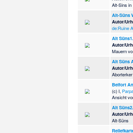
Alt-Sins i
Alt-Süns 
Autor/Urh
de:Ruine A
Alt Süns1
Autor/Urh
Mauern vo
Alt Süns 
Autor/Urh
Aborterker
Belfort An
(c) I,
Parp
Ansicht v
Alt Süns2
Autor/Urh
Alt-Süns
Reliefkar