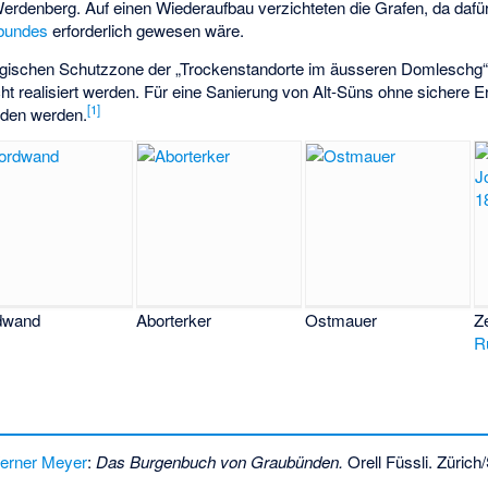
erdenberg. Auf einen Wiederaufbau verzichteten die Grafen, da dafür
bundes
erforderlich gewesen wäre.
ogischen Schutzzone der „Trockenstandorte im äusseren Domleschg“ l
ht realisiert werden. Für eine Sanierung von Alt-Süns ohne sichere
[
1
]
nden werden.
dwand
Aborterker
Ostmauer
Z
R
erner Meyer
:
Das Burgenbuch von Graubünden.
Orell Füssli. Züric