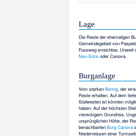
Lage
Die Reste der ehemaligen Bu
Gemeindegebiet von Paspels 
Fussweg erreichbar. Unweit 
Neu-Süns
oder Canova.
Burganlage
Vom starken
Bering
, der ein
Reste erhalten. Auf dem tief
Südwesten ist könnten mögli
haben. Auf der höchsten Ste
viereckigem Grundriss. Ungew
ursprünglichen Höhe, der Res
benachbarten
Burg Canova
a
Niederreissen einer Turmse