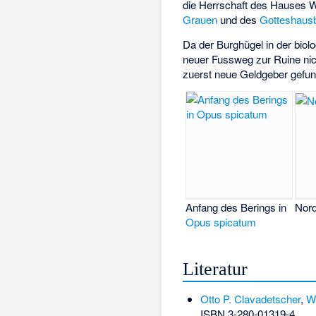
die Herrschaft des Hauses W
Grauen
und des
Gotteshaus
Da der Burghügel in der biol
neuer Fussweg zur Ruine nic
zuerst neue Geldgeber gefu
Anfang des Berings in
Nor
Opus spicatum
Literatur
Otto P. Clavadetscher
,
W
ISBN 3-280-01319-4
.