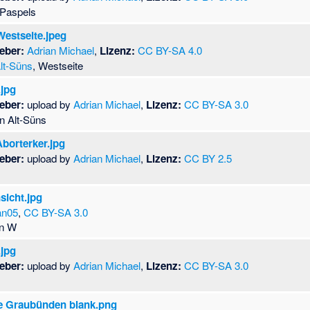
n Paspels
Westseite.jpeg
eber:
Adrian Michael
,
Lizenz:
CC BY-SA 4.0
lt-Süns
, Westseite
.jpg
eber:
upload by
Adrian Michael
,
Lizenz:
CC BY-SA 3.0
n Alt-Süns
Aborterker.jpg
eber:
upload by
Adrian Michael
,
Lizenz:
CC BY 2.5
sicht.jpg
an05
,
CC BY-SA 3.0
on W
.jpg
eber:
upload by
Adrian Michael
,
Lizenz:
CC BY-SA 3.0
te Graubünden blank.png