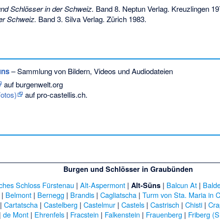
nd Schlösser in der Schweiz.
Band 8. Neptun Verlag. Kreuzlingen 19
er Schweiz.
Band 3. Silva Verlag. Zürich 1983.
üns
– Sammlung von Bildern, Videos und Audiodateien
auf burgenwelt.org
otos)
auf pro-castellis.ch.
Burgen und Schlösser in Graubünden
iches Schloss Fürstenau
|
Alt-Aspermont
|
|
Balcun At
|
Balde
Alt-Süns
|
Belmont
|
Bernegg
|
Brandis
|
Cagliatscha
|
Turm von Sta. Maria in 
|
Cartatscha
|
Castelberg
|
Castelmur
|
Castels
|
Castrisch
|
Chisti
|
Cra
|
de Mont
|
Ehrenfels
|
Fracstein
|
Falkenstein
|
Frauenberg
|
Friberg (S