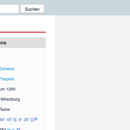
üns
Schweiz
Paspels
um 1200
Höhenburg
Ruine
46° 45′
N
,
9° 26′
O
784
m ü. M.