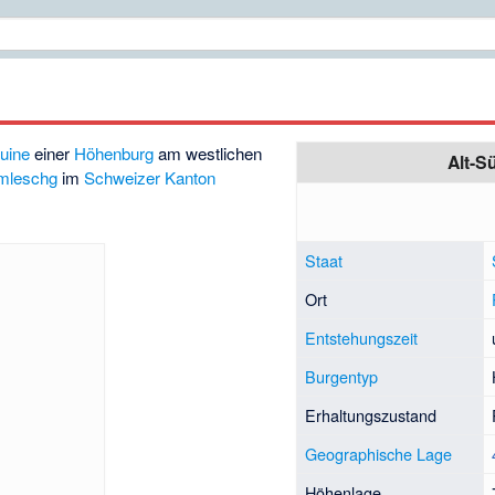
uine
einer
Höhenburg
am westlichen
Alt-S
mleschg
im
Schweizer
Kanton
Staat
Ort
Entstehungszeit
Burgentyp
Erhaltungszustand
Geographische Lage
Höhenlage