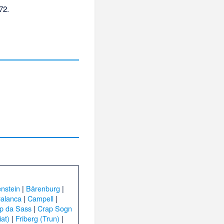
72.
nstein
|
Bärenburg
|
Calanca
|
Campell
|
p da Sass
|
Crap Sogn
iat)
|
Friberg (Trun)
|