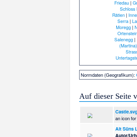
Friedau
|
G
Schloss 
Rätien
|
Inne
Serra
|
La
Moregg
|
Ortenstei
Salenegg
|
(Martina)
Stras
Untertagst
Normdaten (Geografikum):
Auf dieser Seite
Castle.sv
an icon for
Alt Süns 
Autor/Urh