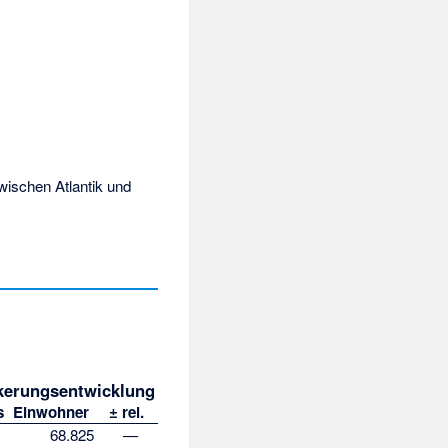
wischen Atlantik und
kerungsentwicklung
s
Einwohner
± rel.
68.825
—