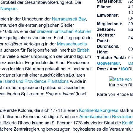
Staatsmotto:
H
 Großteil der Gesamtbevölkerung lebt. Die
4.
Fläche:
t
Newport
.
1.
Einwohner:
(3
ebten in der Umgebung der
Narragansett Bay
,
29
Mitglied seit:
hrhundert die ersten englischen Siedler
Ea
Zeitzone:
e 1636 als eine der
dreizehn britischen Kolonien
Höchster
inzigartig, als es von einem Flüchtling gegründet
24
Punkt:
vor religiöser Verfolgung in der
Massachusetts
Durchschn.
60
fluchtsort für Religionsfreiheit innerhalb
British
Höhe:
für viele Siedler ursprünglich der Grund lag, um
0 
Tiefster Punkt:
rzusiedeln. Er gründete die Stadt Providence
Da
Gouverneur
:
r von lokalen Stämmen gekauft hatte, und schuf
RI
Post
/ Amt /
ISO
Nordamerika mit einer ausdrücklich säkularen
 Island und Providence Plantations
wurde in
Karte von R
ahlreiche religiöse und politische Dissidenten
was ihr den Spitznamen
Rogue's Island
(Insel
Karte von Rhode I
e erste Kolonie, die sich 1774 für einen
Kontinentalkongress
starkma
r britischen Krone aufkündigte. Nach der
Amerikanischen Revolution
tifizierte Rhode Island am 9. Februar 1778 als vierter Staat die
Konfö
ächere Zentralregierung bevorzugten, boykottierte es die Versammlun