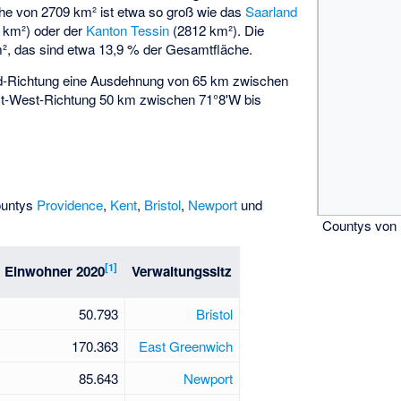
he von 2709 km² ist etwa so groß wie das
Saarland
 km²) oder der
Kanton Tessin
(2812 km²). Die
², das sind etwa 13,9 % der Gesamtfläche.
üd-Richtung eine Ausdehnung von 65 km zwischen
st-West-Richtung 50 km zwischen 71°8'W bis
Countys
Providence
,
Kent
,
Bristol
,
Newport
und
Countys von 
[
1
]
Einwohner 2020
Verwaltungssitz
50.793
Bristol
170.363
East Greenwich
85.643
Newport