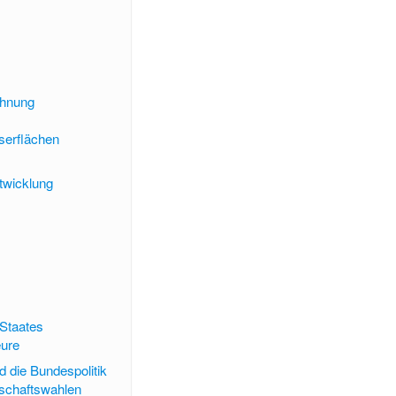
ehnung
serflächen
twicklung
Staates
ure
d die Bundespolitik
schaftswahlen