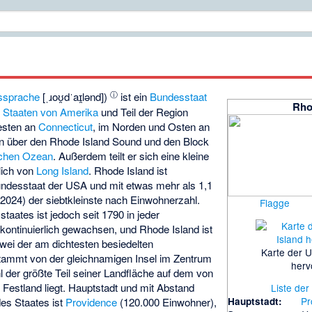
ⓘ
ssprache
[
ˌɹoʊ̯dˈaɪ̯lənd
])
ist ein
Bundesstaat
Rho
n Staaten
von Amerika
und Teil der Region
Westen an
Connecticut
, im Norden und Osten an
n über den
Rhode Island Sound
und den
Block
schen Ozean
. Außerdem teilt er sich eine kleine
lich von
Long Island
. Rhode Island ist
undesstaat der USA und mit etwas mehr als 1,1
2024) der siebtkleinste nach Einwohnerzahl.
Flagge
aates ist jedoch seit 1790 in jeder
kontinuierlich gewachsen, und Rhode Island ist
wei der am dichtesten besiedelten
Karte der 
ammt von der gleichnamigen Insel im Zentrum
herv
l der größte Teil seiner Landfläche auf dem von
Festland liegt. Hauptstadt und mit Abstand
Liste de
Pr
Hauptstadt:
des Staates ist
Providence
(120.000 Einwohner),