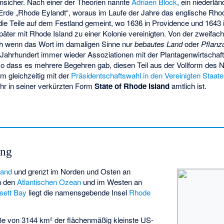
unsicher. Nach einer der Theorien nannte
Adriaen Block
, ein niederlä
 Erde „Rhode Eylandt“, woraus im Laufe der Jahre das englische Rho
die Teile auf dem Festland gemeint, wo 1636 in Providence und 1643 
päter mit Rhode Island zu einer Kolonie vereinigten. Von der zweifac
h wenn das Wort im damaligen Sinne nur
bebautes Land
oder
Pflanz
 Jahrhundert immer wieder Assoziationen mit der Plantagenwirtschaft
so dass es mehrere Begehren gab, diesen Teil aus der Vollform des 
m gleichzeitig mit der
Präsidentschaftswahl in den Vereinigten Staat
r in seiner verkürzten Form
State of Rhode Island
amtlich ist.
ung
land
und grenzt im Norden und Osten an
n den
Atlantischen Ozean
und im Westen an
sett Bay
liegt die namensgebende Insel
Rhode
ße von 3144 km² der flächenmäßig kleinste US-