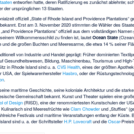
taaten
entworfen hatte, deren Ratifizierung es zunächst ablehnte; schli
er der ursprünglichen 13 Staaten.
nialzeit offiziell „State of Rhode Island and Providence Plantations“ 
“ bekannt. Erst am 3. November 2020 stimmten die Wähler des Staat
 „and Providence Plantations“ offiziell aus dem vollständigen Namen
f seinem Willkommensschild zu finden ist, lautet
Ocean State
(Ozeans
te und die großen Buchten und Meeresarme, die etwa 14 % seiner F
raditionell von Industrie und Handel geprägt: Früher dominierten Textil
auf Gesundheitswesen, Bildung, Maschinenbau, Tourismus und High
tz in Rhode Island sind u. a.
CVS Health
, eines der größten Apothe
 USA, der Spielwarenhersteller
Hasbro
, oder der Rüstungstechnolog
on
.
 seine maritime Geschichte, seine koloniale Architektur und die starke 
esische Gemeinschaft bekannt. Kunst und Theater spielen eine groß
ol of Design
(RISD), eine der renommiertesten Kunstschulen der US
. Kulinarisch sind Meeresfrüchte wie
Clam Chowder
und „Stuffies“ (g
hlreiche Festivals und maritime Veranstaltungen entlang der Küste.
land sind u. a. der Schriftsteller
H.P. Lovecraft
und die
Oscar
-Preist