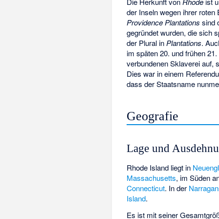
Die Herkunft von
Rhode
ist 
der Inseln wegen ihrer roten
Providence Plantations
sind 
gegründet wurden, die sich s
der Plural in
Plantations
. Auc
im späten 20. und frühen 21.
verbundenen Sklaverei auf, 
Dies war in einem Referendu
dass der Staatsname nunmeh
Geografie
Lage und Ausdehn
Rhode Island liegt in
Neueng
Massachusetts
, im Süden a
Connecticut
. In der
Narragan
Island
.
Es ist mit seiner Gesamtgrö