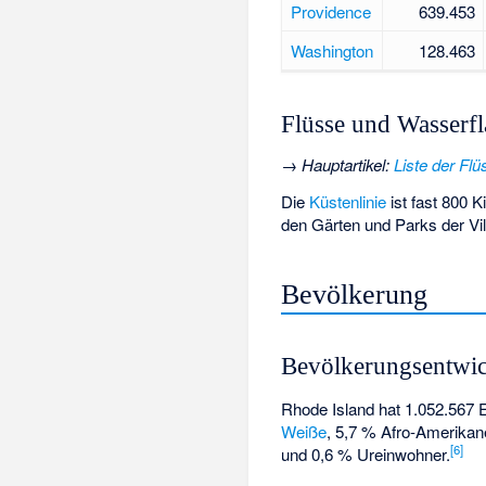
Providence
639.453
Washington
128.463
Flüsse und Wasserf
→
Hauptartikel
:
Liste der Fl
Die
Küstenlinie
ist fast 800 K
den Gärten und Parks der Vi
Bevölkerung
Bevölkerungsentwi
Rhode Island hat 1.052.567 
Weiße
, 5,7 % Afro-Amerikane
[
6
]
und 0,6 % Ureinwohner.