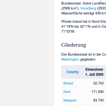
Bundesstaat. Seine Landfläc
(2569 km²),
Vorarlberg
(2533
Wasserfläche beträgt 438 km
Rhode Island hat in Nord-S
41°18'N bis 42°1'N und in O
71°53'W.
Gliederung
Der Bundesstaat ist in die 
Washington
gegliedert.
Einwohner
County
1. Juli 2005
Bristol
52.743
Kent
171.590
Newport
83.740