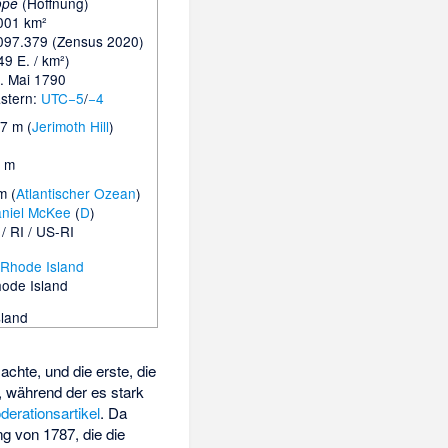
(Hoffnung)
ope
001 km²
097.379 (Zensus 2020)
49 E. / km²)
. Mai 1790
stern:
UTC−5
/
−4
7 m (
Jerimoth Hill
)
 m
m (
Atlantischer Ozean
)
niel McKee
(
D
)
 / RI / US-RI
hode Island
sland
chte, und die erste, die
, während der es stark
derationsartikel
. Da
g von 1787, die die