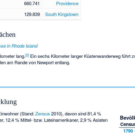
660.741
Providence
129.839
South Kingstown
lächen
üsse in Rhode Island
[
2
]
ilometer lang.
Ein sechs Kilometer langer Küstenwanderweg führt z
llen am Rande von Newport entlang.
cklung
Einwohner (Stand:
Zensus
2010), davon sind 81,4 %
Bevöl
r, 12,4 % Mittel- bzw. Lateinamerikaner, 2,9 % Asiaten
Censu
1790