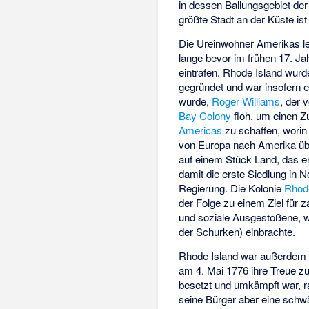
in dessen Ballungsgebiet der
größte Stadt an der Küste is
Die
Ureinwohner Amerikas
l
lange bevor im frühen 17. Ja
eintrafen. Rhode Island wurd
gegründet und war insofern e
wurde,
Roger Williams
, der 
Bay Colony
floh, um einen Zu
Americas
zu schaffen, worin 
von Europa nach Amerika übe
auf einem Stück Land, das e
damit die erste Siedlung in 
Regierung. Die Kolonie
Rhode
der Folge zu einem Ziel für z
und soziale Ausgestoßene, 
der Schurken) einbrachte.
Rhode Island war außerdem di
am 4. Mai 1776 ihre Treue zu
besetzt und umkämpft war, ra
seine Bürger aber eine schw