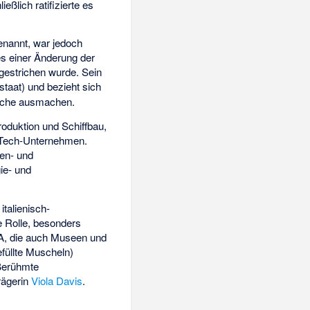
eßlich ratifizierte es
genannt, war jedoch
es einer Änderung der
 gestrichen wurde. Sein
taat) und bezieht sich
läche ausmachen.
produktion und Schiffbau,
-Tech-Unternehmen.
ken- und
ie- und
italienisch-
e Rolle, besonders
A, die auch Museen und
efüllte Muscheln)
 Berühmte
rägerin
Viola Davis
.