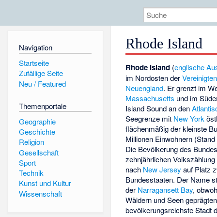
Rhode Island
Navigation
Startseite
Rhode Island
(
englische
Au
Zufällige Seite
im Nordosten der
Vereinigte
Neu / Featured
Neuengland
. Er grenzt im 
Massachusetts
und im Süde
Themenportale
Island Sound
an den
Atlanti
Seegrenze mit
New York
öst
Geographie
flächenmäßig der kleinste B
Geschichte
Millionen Einwohnern (Stand 
Religion
Die Bevölkerung des Bundesst
Gesellschaft
zehnjährlichen Volkszählung 
Sport
nach
New Jersey
auf Platz z
Technik
Bundesstaaten. Der Name st
Kunst und Kultur
der
Narragansett Bay
, obwoh
Wissenschaft
Wäldern und Seen geprägten 
bevölkerungsreichste Stadt 