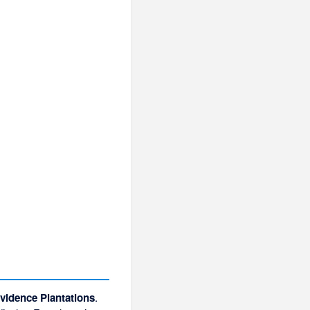
ovidence Plantations
.