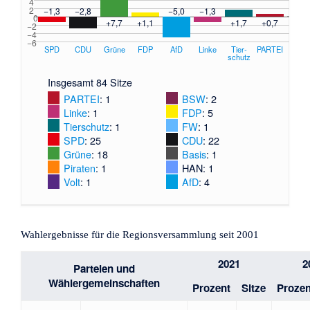
4
2
−1,3
−2,8
−5,0
−1,3
0
+7,7
+1,1
+1,7
+0,7
+0,2
−2
−4
−6
SPD
CDU
Grüne
FDP
AfD
Linke
Tier­
PARTEI
Sonst
schutz
Insgesamt 84 Sitze
PARTEI
: 1
BSW
: 2
Linke
: 1
FDP
: 5
Tier­schutz
: 1
FW
: 1
SPD
: 25
CDU
: 22
Grüne
: 18
Basis
: 1
Piraten
: 1
HAN
: 1
Volt
: 1
AfD
: 4
Wahlergebnisse für die Regionsversammlung seit 2001
2021
2
Parteien und
Wählergemeinschaften
Prozent
Sitze
Prozen