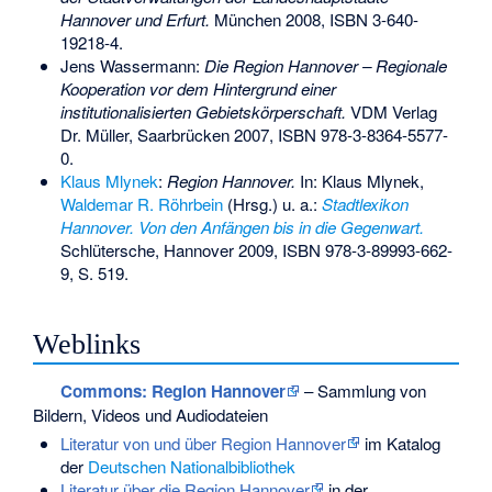
Hannover und Erfurt.
München 2008,
ISBN 3-640-
19218-4
.
Jens Wassermann:
Die Region Hannover – Regionale
Kooperation vor dem Hintergrund einer
institutionalisierten Gebietskörperschaft.
VDM Verlag
Dr. Müller, Saarbrücken 2007,
ISBN 978-3-8364-5577-
0
.
Klaus Mlynek
:
Region Hannover.
In: Klaus Mlynek,
Waldemar R. Röhrbein
(Hrsg.) u. a.:
Stadtlexikon
Hannover. Von den Anfängen bis in die Gegenwart.
Schlütersche, Hannover 2009,
ISBN 978-3-89993-662-
9
, S. 519.
Weblinks
Commons
: Region Hannover
– Sammlung von
Bildern, Videos und Audiodateien
Literatur von und über Region Hannover
im Katalog
der
Deutschen Nationalbibliothek
Literatur über die Region Hannover
in der