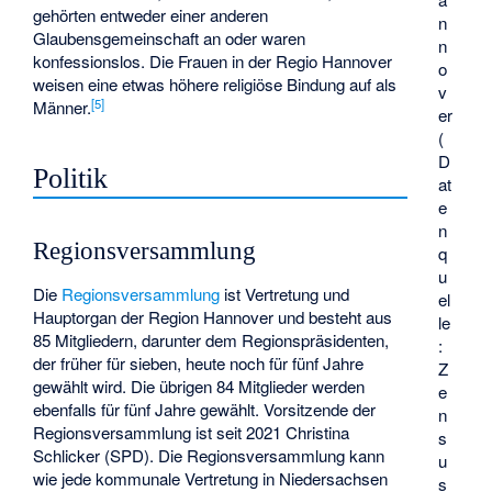
gehörten entweder einer anderen
n
Glaubensgemeinschaft an oder waren
n
konfessionslos. Die Frauen in der Regio Hannover
o
weisen eine etwas höhere religiöse Bindung auf als
v
[
5
]
Männer.
er
(
D
Politik
at
e
n
Regionsversammlung
q
u
Die
Regionsversammlung
ist Vertretung und
el
Hauptorgan der Region Hannover und besteht aus
le
85 Mitgliedern, darunter dem Regionspräsidenten,
:
der früher für sieben, heute noch für fünf Jahre
Z
gewählt wird. Die übrigen 84 Mitglieder werden
e
ebenfalls für fünf Jahre gewählt. Vorsitzende der
n
Regionsversammlung ist seit 2021 Christina
s
Schlicker (SPD). Die Regionsversammlung kann
u
wie jede kommunale Vertretung in Niedersachsen
s