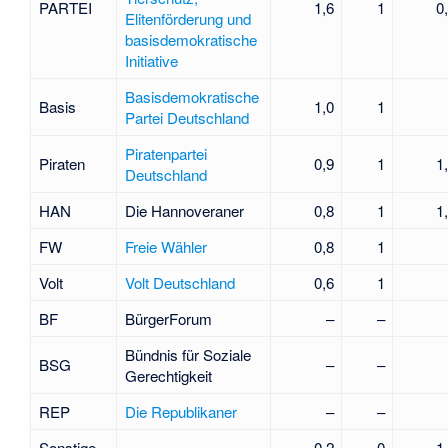
PARTEI
1,6
1
0
Elitenförderung und
basisdemokratische
Initiative
Basisdemokratische
Basis
1,0
1
Partei Deutschland
Piratenpartei
Piraten
0,9
1
1
Deutschland
HAN
Die Hannoveraner
0,8
1
1
FW
Freie Wähler
0,8
1
Volt
Volt Deutschland
0,6
1
BF
BürgerForum
–
–
Bündnis für Soziale
BSG
–
–
Gerechtigkeit
REP
Die Republikaner
–
–
Sonstige
0,2
0
1