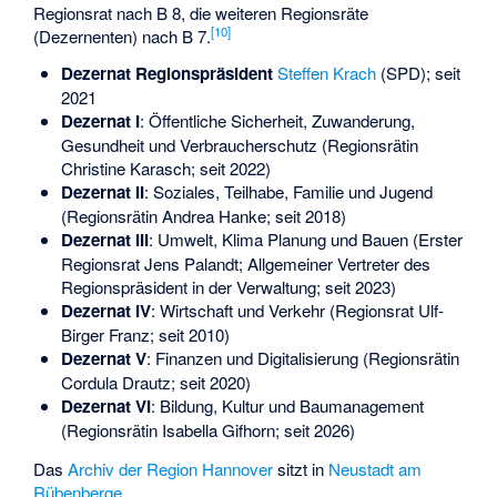
Regionsrat nach B 8, die weiteren Regionsräte
[
10
]
(Dezernenten) nach B 7.
Dezernat Regionspräsident
Steffen Krach
(SPD); seit
2021
Dezernat I
: Öffentliche Sicherheit, Zuwanderung,
Gesundheit und Verbraucherschutz (Regionsrätin
Christine Karasch; seit 2022)
Dezernat II
: Soziales, Teilhabe, Familie und Jugend
(Regionsrätin Andrea Hanke; seit 2018)
Dezernat III
: Umwelt, Klima Planung und Bauen (Erster
Regionsrat Jens Palandt; Allgemeiner Vertreter des
Regionspräsident in der Verwaltung; seit 2023)
Dezernat IV
: Wirtschaft und Verkehr (Regionsrat Ulf-
Birger Franz; seit 2010)
Dezernat V
: Finanzen und Digitalisierung (Regionsrätin
Cordula Drautz; seit 2020)
Dezernat VI
: Bildung, Kultur und Baumanagement
(Regionsrätin Isabella Gifhorn; seit 2026)
Das
Archiv der Region Hannover
sitzt in
Neustadt am
Rübenberge
.