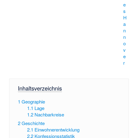
e
s
H
a
n
n
o
v
e
r
Inhaltsverzeichnis
1
Geographie
1.1
Lage
1.2
Nachbarkreise
2
Geschichte
2.1
Einwohnerentwicklung
2.2
Konfessionsstatistik