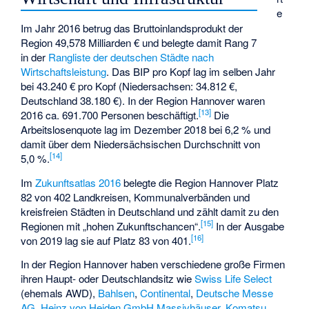
e
Im Jahr 2016 betrug das Bruttoinlandsprodukt der
Region 49,578 Milliarden € und belegte damit Rang 7
in der
Rangliste der deutschen Städte nach
Wirtschaftsleistung
. Das BIP pro Kopf lag im selben Jahr
bei 43.240 € pro Kopf (Niedersachsen: 34.812 €,
Deutschland 38.180 €). In der Region Hannover waren
[
13
]
2016 ca. 691.700 Personen beschäftigt.
Die
Arbeitslosenquote lag im Dezember 2018 bei 6,2 % und
damit über dem Niedersächsischen Durchschnitt von
[
14
]
5,0 %.
Im
Zukunftsatlas 2016
belegte die Region Hannover Platz
82 von 402 Landkreisen, Kommunalverbänden und
kreisfreien Städten in Deutschland und zählt damit zu den
[
15
]
Regionen mit „hohen Zukunftschancen“.
In der Ausgabe
[
16
]
von 2019 lag sie auf Platz 83 von 401.
In der Region Hannover haben verschiedene große Firmen
ihren Haupt- oder Deutschlandsitz wie
Swiss Life Select
(ehemals AWD),
Bahlsen
,
Continental
,
Deutsche Messe
AG
,
Heinz von Heiden GmbH Massivhäuser
,
Komatsu