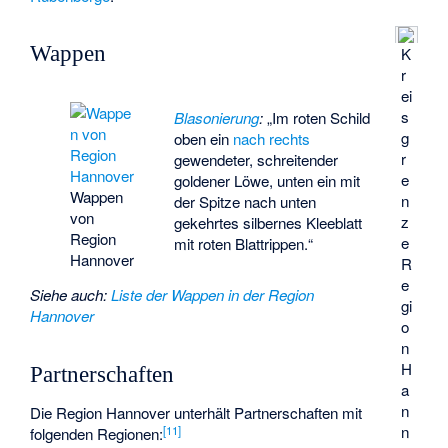
Wappen
K
r
ei
s
Blasonierung
:
„Im roten Schild
g
oben ein
nach rechts
r
gewendeter, schreitender
e
goldener Löwe, unten ein mit
Wappen
n
der Spitze nach unten
von
z
gekehrtes silbernes Kleeblatt
Region
e
mit roten Blattrippen.“
Hannover
R
e
Siehe auch
:
Liste der Wappen in der Region
gi
Hannover
o
n
H
Partnerschaften
a
n
Die Region Hannover unterhält Partnerschaften mit
n
[
11
]
folgenden Regionen: