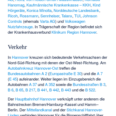
Hanomag
,
Kaufmännische Krankenkasse – KKH
,
Kind
Hörgeräte
,
Konica Minolta
,
Norddeutsche Landesbank
,
Ricoh
,
Rossmann
,
Sennheiser
,
Talanx
,
TUI
,
Johnson
Controls
(ehemals
Varta AG
) und
Volkswagen
Nutzfahrzeuge
. In Trägerschaft der Region befindet sich
der Krankenhausverbund
Klinikum Region Hannover
.
Verkehr
In
Hannover
kreuzen sich bedeutende Verkehrsachsen der
Nord-Süd-Richtung mit denen der Ost-West-Richtung. Am
Autobahnkreuz Hannover-Ost
treffen die
Bundesautobahnen
A 2
(
Europastraße
E 30
) und die
A 7
(
E 45
) aufeinander. Weiter liegen im Einzugsbereich die
Autobahnen
A 37
und
A 352
sowie die
Bundesstraßen
B 3
,
B 6
,
B 65
,
B 217
,
B 441
,
B 442
,
B 443
und die
B 522
.
Der
Hauptbahnhof Hannover
verknüpft unter anderem die
Bahnstrecken Bremen/Hamburg–Kassel und Hamm–
Berlin. Der
Mittellandkanal
und der
Stichkanal Hannover-
Linden
verbinden Hannover für die Binnenschifffahrt über