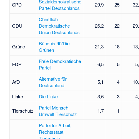
Sozialdemokratische
SPD
29,9
25
32
Partei Deutschlands
Christlich
CDU
Demokratische
26,2
22
29
Union Deutschlands
Bündnis 90/Die
Grüne
21,3
18
13
Grünen
Freie Demokratische
FDP
6,5
5
5
Partei
Alternative für
AfD
5,1
4
10
Deutschland
Linke
Die Linke
3,6
3
4
Partei Mensch
Tierschutz
1,7
1
Umwelt Tierschutz
Partei für Arbeit,
Rechtsstaat,
Tierschutz,