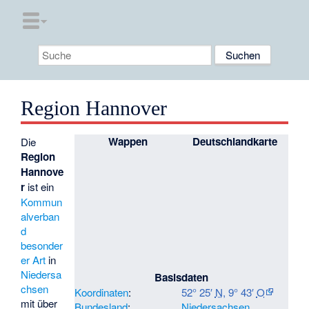
Region Hannover
Wappen
Deutschlandkarte
Die
Region
Hannove
r
ist ein
Kommun
alverban
d
besonder
er Art
in
Niedersa
Basisdaten
chsen
Koordinaten
:
52° 25′
N
,
9° 43′
O
mit über
Bundesland
:
Niedersachsen