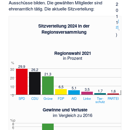
Ausschüsse bilden. Die gewählten Mitglieder sind
2
ehrenamtlich tätig. Die aktuelle Sitzverteilung:
0
1
[
1
Sitzverteilung 2024 in der
2
]
.
Regionsversammlung
)
Regionswahl 2021
in Prozent
%
29,9
30
26,2
21,3
20
6,5
10
5,2
5,1
3,5
1,7
1,6
0
SPD
CDU
Grüne
FDP
AfD
Linke
Tier­
PARTEI
Sonst
schutz
Gewinne und Verluste
im Vergleich zu 2016
%p
8
6