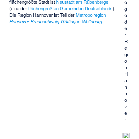
flächengrößte Stadt ist
Neustadt am Rübenberge
o
(eine der
flächengrößten Gemeinden Deutschlands
).
g
Die Region Hannover ist Teil der
Metropolregion
o
Hannover-Braunschweig-Göttingen-Wolfsburg
.
d
e
r
R
e
gi
o
n
H
a
n
n
o
v
e
r