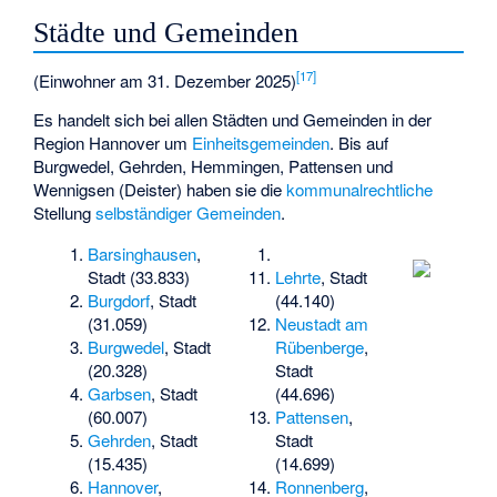
Städte und Gemeinden
[
17
]
(Einwohner am 31. Dezember 2025)
Es handelt sich bei allen Städten und Gemeinden in der
Region Hannover um
Einheitsgemeinden
. Bis auf
Burgwedel, Gehrden, Hemmingen, Pattensen und
Wennigsen (Deister) haben sie die
kommunalrechtliche
Stellung
selbständiger Gemeinden
.
Barsinghausen
,
Stadt (33.833)
Lehrte
, Stadt
Burgdorf
, Stadt
(44.140)
(31.059)
Neustadt am
Burgwedel
, Stadt
Rübenberge
,
(20.328)
Stadt
Garbsen
, Stadt
(44.696)
(60.007)
Pattensen
,
Gehrden
, Stadt
Stadt
(15.435)
(14.699)
Hannover
,
Ronnenberg
,