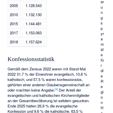
er
2005
1.128.543
u
n
2010
1.132.130
g
s
2015
1.144.481
p
2017
1.153.063
yr
a
2018
1.157.624
m
id
e
Konfessionsstatistik
fü
r
Gemäß dem
Zensus 2022
waren mit Stand Mai
di
2022 31,7 % der Einwohner evangelisch, 10,8 %
e
katholisch, und 57,5 % waren konfessionslos,
R
gehörten einer anderen Glaubensgemeinschaft an
e
[
4
]
oder machten keine Angabe.
Der Anteil der
gi
evangelischen und katholischen Kirchenmitglieder
o
an der Gesamtbevölkerung ist seitdem gesunken.
n
Ende 2025 hatten 26,9 % die evangelische
H
Konfession und 9,6 % die katholische. 63,5 %
a