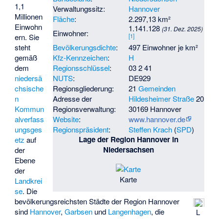
1,1
Verwaltungssitz:
Hannover
Millionen
Fläche
:
2.297,13 km²
Einwohn
1.141.128
(31. Dez. 2025)
Einwohner:
[
1
]
ern. Sie
steht
Bevölkerungsdichte
:
497 Einwohner je km²
gemäß
Kfz-Kennzeichen
:
H
dem
Regionsschlüssel
:
03 2 41
niedersä
NUTS
:
DE929
chsische
Regionsgliederung:
21
Gemeinden
n
Adresse der
Hildesheimer Straße
20
Kommun
Regionsverwaltung:
30169 Hannover
alverfass
Website
:
www.hannover.de
ungsges
Regionspräsident
:
Steffen Krach
(
SPD
)
Lage der Region Hannover in
etz
auf
Niedersachsen
der
Ebene
der
Karte
Landkrei
se
. Die
bevölkerungsreichsten Städte der Region Hannover
sind
Hannover
,
Garbsen
und
Langenhagen
, die
L