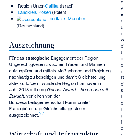
o
Region Unter-
Galiläa
(Israel)
v
Landkreis Posen
(Polen)
e
Landkreis München
r
(Deutschland)
u
n
w
Auszeichnung
ei
t
Für das strategische Engagement der Region,
d
Ungerechtigkeiten zwischen Frauen und Männern
e
aufzuspüren und mittels Maßnahmen und Projekten
r
nachhaltig zu beseitigen und damit Gleichstellung
D
aktiv zu fördern, wurde die Region Hannover im
ei
Jahr 2018 mit dem
Gender Award – Kommune mit
s
Zukunft
, verliehen von der
t
Bundesarbeitsgemeinschaft kommunaler
e
Frauenbüros und Gleichstellungsstellen
,
r
[
12
]
ausgezeichnet.
p
f
o
Wirtschaft und Infrastruktur
rt