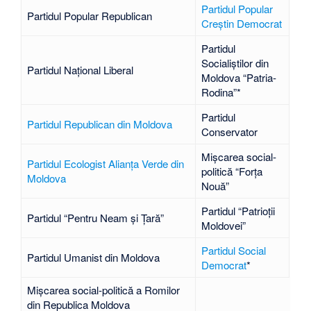
Partidul Popular
Partidul Popular Republican
Creștin Democrat
Partidul
Socialiștilor din
Partidul Național Liberal
Moldova “Patria-
Rodina”
*
Partidul
Partidul Republican din Moldova
Conservator
Mișcarea social-
Partidul Ecologist Alianța Verde din
politică “Forța
Moldova
Nouă”
Partidul “Patrioții
Partidul “Pentru Neam și Țară”
Moldovei”
Partidul Social
Partidul Umanist din Moldova
Democrat
*
Mișcarea social-politică a Romilor
din Republica Moldova