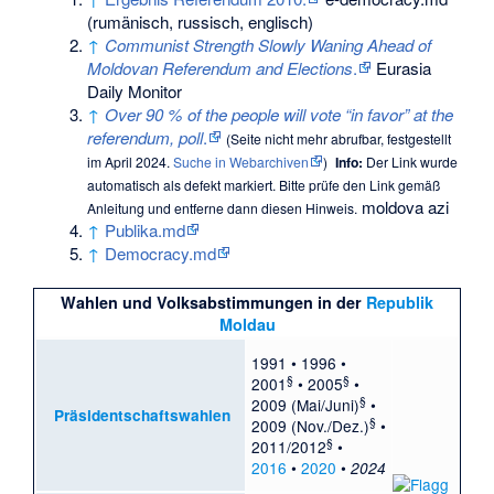
(rumänisch, russisch, englisch)
↑
Communist Strength Slowly Waning Ahead of
Moldovan Referendum and Elections
.
Eurasia
Daily Monitor
↑
Over 90 % of the people will vote “in favor” at the
referendum, poll
.
(
Seite nicht mehr abrufbar
, festgestellt
im April 2024.
Suche in Webarchiven
)
Info:
Der Link wurde
automatisch als defekt markiert. Bitte prüfe den Link gemäß
moldova azi
Anleitung
und entferne dann diesen Hinweis.
↑
Publika.md
↑
Democracy.md
Wahlen und Volksabstimmungen in der
Republik
Moldau
1991
•
1996
•
§
§
2001
•
2005
•
§
2009 (Mai/Juni)
•
Präsidentschaftswahlen
§
2009 (Nov./Dez.)
•
§
2011/2012
•
2016
•
2020
•
2024