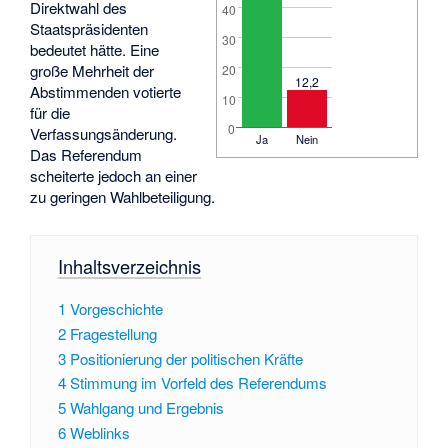
Direktwahl des
40
Staatspräsidenten
30
bedeutet hätte. Eine
große Mehrheit der
20
12,2
Abstimmenden votierte
10
für die
0
Verfassungsänderung.
Ja
Nein
Das Referendum
scheiterte jedoch an einer
zu geringen Wahlbeteiligung.
Inhaltsverzeichnis
1
Vorgeschichte
2
Fragestellung
3
Positionierung der politischen Kräfte
4
Stimmung im Vorfeld des Referendums
5
Wahlgang und Ergebnis
6
Weblinks