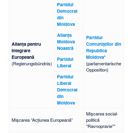
Partidul
Democrat
din
Moldova
Alianța
Partidul
Moldova
Alianța pentru
Comuniștilor din
Noastră
Integrare
Republica
Europeană
Moldova
*
Partidul
(Regierungsbündnis)
(parlamentarische
Liberal
Opposition)
Partidul
Liberal
Democrat
din
Moldova
Mișcarea social-
Mișcarea “Acțiunea Europeană”
politică
“Ravnopravie”
*