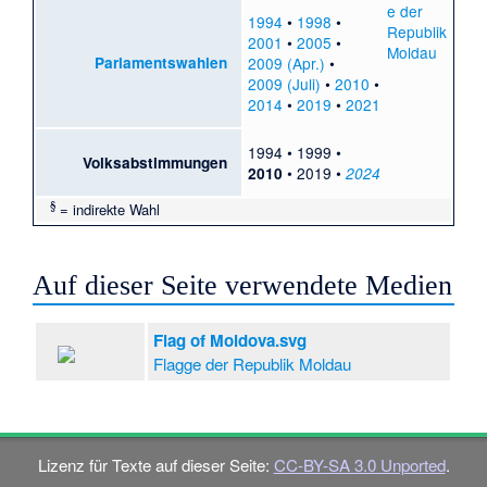
1994
•
1998
•
2001
•
2005
•
Parlamentswahlen
2009 (Apr.)
•
2009 (Juli)
•
2010
•
2014
•
2019
•
2021
1994
•
1999
•
Volksabstimmungen
•
2019
•
2010
2024
§
= indirekte Wahl
Auf dieser Seite verwendete Medien
Flag of Moldova.svg
Flagge der Republik Moldau
Lizenz für Texte auf dieser Seite:
CC-BY-SA 3.0 Unported
.