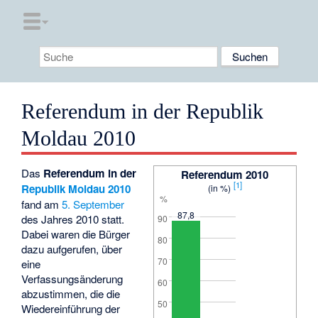
Referendum in der Republik
Moldau 2010
Das
Referendum in der
Referendum 2010
[1]
Republik Moldau
2010
(in %)
%
fand am
5. September
87,8
des Jahres 2010 statt.
90
Dabei waren die Bürger
80
dazu aufgerufen, über
70
eine
Verfassungsänderung
60
abzustimmen, die die
50
Wiedereinführung der