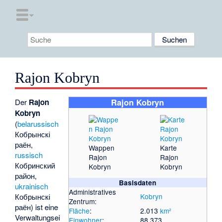
Rajon Kobryn
Der
Rajon
Rajon Kobryn
Kobryn
(
belarussisch
Кобрынскі
раён
,
Wappen
Karte
russisch
Rajon
Rajon
Кобринский
Kobryn
Kobryn
район
,
Basisdaten
ukrainisch
Administratives
Кобрынскі
Kobryn
Zentrum:
раён
) ist eine
Fläche
:
2.013
km²
Verwaltungsei
Einwohner
:
88.373