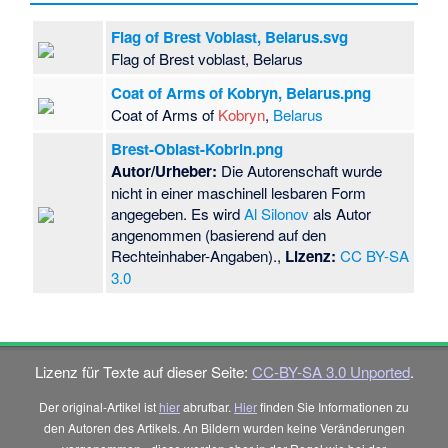
Flag of Brest Voblast, Belarus.svg
Flag of Brest voblast, Belarus
Coat of Arms of Kobryn, Belarus.png
Coat of Arms of
Kobryn
,
Belarus
Brest-Oblast-Kobrin.png
Autor/Urheber:
Die Autorenschaft wurde
nicht in einer maschinell lesbaren Form
angegeben. Es wird
Al Silonov
als Autor
angenommen (basierend auf den
Rechteinhaber-Angaben).,
Lizenz:
CC BY-SA
3.0
Lizenz für Texte auf dieser Seite:
CC-BY-SA 3.0 Unported
.
Der original-Artikel ist
hier
abrufbar.
Hier
finden Sie Informationen zu
den Autoren des Artikels. An Bildern wurden keine Veränderungen