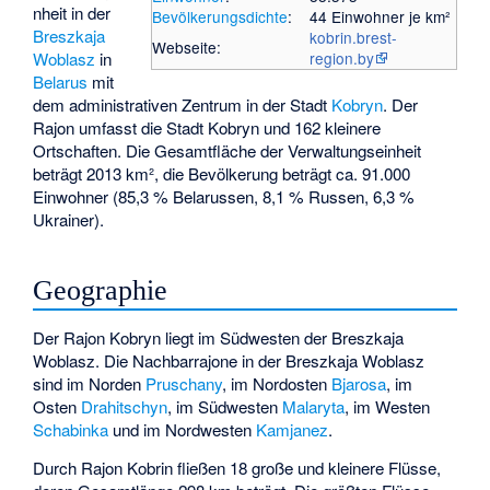
nheit in der
Bevölkerungsdichte
:
44 Einwohner je km²
Breszkaja
kobrin.brest-
Webseite:
Woblasz
in
region.by
Belarus
mit
dem administrativen Zentrum in der Stadt
Kobryn
. Der
Rajon umfasst die Stadt Kobryn und 162 kleinere
Ortschaften. Die Gesamtfläche der Verwaltungseinheit
beträgt 2013 km², die Bevölkerung beträgt ca. 91.000
Einwohner (85,3 % Belarussen, 8,1 % Russen, 6,3 %
Ukrainer).
Geographie
Der Rajon Kobryn liegt im Südwesten der Breszkaja
Woblasz. Die Nachbarrajone in der Breszkaja Woblasz
sind im Norden
Pruschany
, im Nordosten
Bjarosa
, im
Osten
Drahitschyn
, im Südwesten
Malaryta
, im Westen
Schabinka
und im Nordwesten
Kamjanez
.
Durch Rajon Kobrin fließen 18 große und kleinere Flüsse,