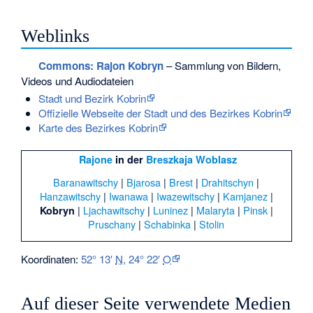
Weblinks
Commons
: Rajon Kobryn
– Sammlung von Bildern,
Videos und Audiodateien
Stadt und Bezirk Kobrin
Offizielle Webseite der Stadt und des Bezirkes Kobrin
Karte des Bezirkes Kobrin
Rajone
in der
Breszkaja Woblasz
Baranawitschy
|
Bjarosa
|
Brest
|
Drahitschyn
|
Hanzawitschy
|
Iwanawa
|
Iwazewitschy
|
Kamjanez
|
|
Ljachawitschy
|
Luninez
|
Malaryta
|
Pinsk
|
Kobryn
Pruschany
|
Schabinka
|
Stolin
Koordinaten:
52° 13′
N
,
24° 22′
O
Auf dieser Seite verwendete Medien