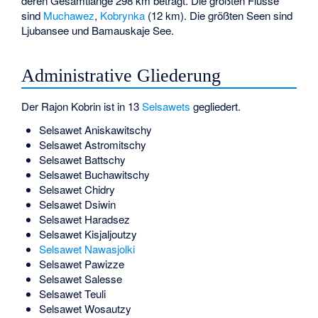
deren Gesamtlänge 298 km beträgt. Die größten Flüsse
sind
Muchawez
,
Kobrynka
(12 km). Die größten Seen sind
Ljubansee
und
Bamauskaje See
.
Administrative Gliederung
Der Rajon Kobrin ist in 13
Selsawets
gegliedert.
Selsawet Aniskawitschy
Selsawet Astromitschy
Selsawet Battschy
Selsawet Buchawitschy
Selsawet Chidry
Selsawet Dsiwin
Selsawet Haradsez
Selsawet Kisjaljoutzy
Selsawet Nawasjolki
Selsawet Pawizze
Selsawet Salesse
Selsawet Teuli
Selsawet Wosautzy