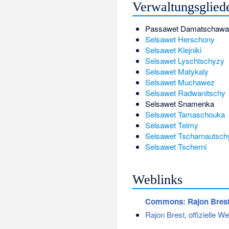
Verwaltungsglied
Passawet Damatschawa
Selsawet Herschony
Selsawet Klejniki
Selsawet Lyschtschyzy
Selsawet Matykaly
Selsawet Muchawez
Selsawet Radwanitschy
Selsawet Snamenka
Selsawet Tamaschouka
Selsawet Telmy
Selsawet Tscharnautsch
Selsawet Tscherni
Weblinks
Commons
: Rajon Bres
Rajon Brest, offizielle W