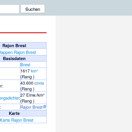
Rajon Brest
Basisdaten
Brest
1617
km²
(Rang )
43.600
(
2005
)
r:
(Rang )
27 Einw./km²
ungsdichte
:
(Rang )
:
Rajon Brest
Karte