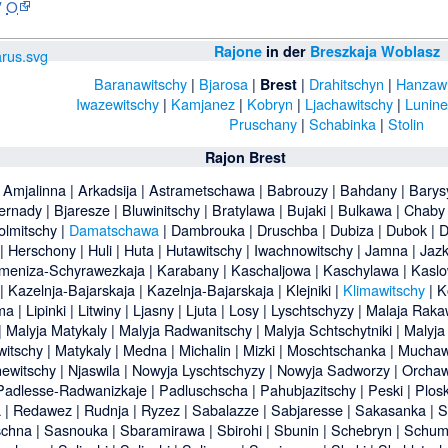
′
O
Rajone
in der
Breszkaja Woblasz
Baranawitschy
|
Bjarosa
|
|
Drahitschyn
|
Hanzawi
Brest
Iwazewitschy
|
Kamjanez
|
Kobryn
|
Ljachawitschy
|
Lunine
Pruschany
|
Schabinka
|
Stolin
Rajon Brest
|
Amjalinna
|
Arkadsija
|
Astrametschawa
|
Babrouzy
|
Bahdany
|
Barys
ernady
|
Bjaresze
|
Bluwinitschy
|
Bratylawa
|
Bujaki
|
Bulkawa
|
Chaby
olmitschy
|
Damatschawa
|
Dambrouka
|
Druschba
|
Dubiza
|
Dubok
|
D
|
Herschony
|
Huli
|
Huta
|
Hutawitschy
|
Iwachnowitschy
|
Jamna
|
Jazk
meniza-Schyrawezkaja
|
Karabany
|
Kaschaljowa
|
Kaschylawa
|
Kaslo
|
Kazelnja-Bajarskaja
|
Kazelnja-Bajarskaja
|
Klejniki
|
Klimawitschy
|
K
ma
|
Lipinki
|
Litwiny
|
Ljasny
|
Ljuta
|
Losy
|
Lyschtschyzy
|
Malaja Raka
|
Malyja Matykaly
|
Malyja Radwanitschy
|
Malyja Schtschytniki
|
Malyja
itschy
|
Matykaly
|
Medna
|
Michalin
|
Mizki
|
Moschtschanka
|
Mucha
newitschy
|
Njaswila
|
Nowyja Lyschtschyzy
|
Nowyja Sadworzy
|
Orcha
Padlesse-Radwanizkaje
|
Padluschscha
|
Pahubjazitschy
|
Peski
|
Plos
a
|
Redawez
|
Rudnja
|
Ryzez
|
Sabalazze
|
Sabjaresse
|
Sakasanka
|
S
schna
|
Sasnouka
|
Sbaramirawa
|
Sbirohi
|
Sbunin
|
Schebryn
|
Schum