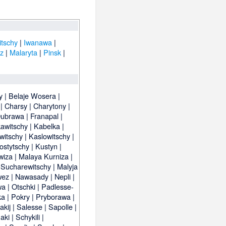
tschy
|
Iwanawa
|
z
|
Malaryta
|
Pinsk
|
y
|
Belaje Wosera
|
|
Charsy
|
Charytony
|
ubrawa
|
Franapal
|
awitschy
|
Kabelka
|
witschy
|
Kaslowitschy
|
ostytschy
|
Kustyn
|
wiza
|
Malaya Kurniza
|
 Sucharewitschy
|
Malyja
wez
|
Nawasady
|
Nepli
|
wa
|
Otschki
|
Padlesse-
ka
|
Pokry
|
Pryborawa
|
akij
|
Salesse
|
Sapolle
|
aki
|
Schykili
|