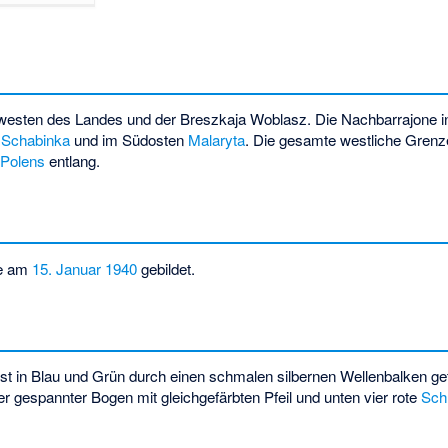
dwesten des Landes und der Breszkaja Woblasz. Die Nachbarrajone in
n
Schabinka
und im Südosten
Malaryta
. Die gesamte westliche Grenz
e
Polens
entlang.
de am
15. Januar
1940
gebildet.
t in Blau und Grün durch einen schmalen silbernen Wellenbalken get
er gespannter Bogen mit gleichgefärbten Pfeil und unten vier rote
Sch