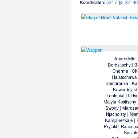
Koordinaten:
52° 7′
N
,
23° 40
Aharodniki
Berdsitschy
|
B
Cherma
|
Ch
Halatschawa
Kamarouka
|
Ka
Kawerdsjaki
Lepleuka
|
Lidy
Malyja Kositschy
Swody
|
Marosaw
Njacholsty
|
Nja
Kamjanezkaje
|
Pryluki
|
Rahosn
Saslut