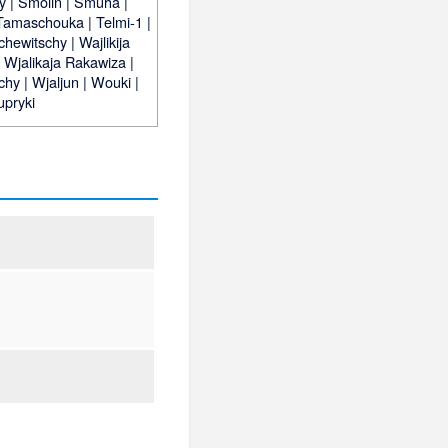
y
|
Smolin
|
Smuha
|
Tamaschouka
|
Telmi-1
|
chewitschy
|
Wajlikija
|
Wjalikaja Rakawiza
|
schy
|
Wjaljun
|
Wouki
|
upryki