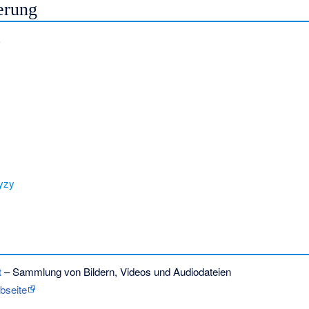
erung
yzy
t
– Sammlung von Bildern, Videos und Audiodateien
ebseite