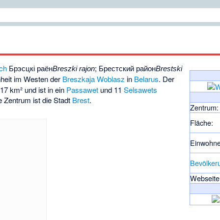
sch
Брэсцкі раён
;
Брестский район
Breszki rajon
Brestski
inheit im Westen der
Breszkaja Woblasz
in
Belarus
. Der
17 km² und ist in ein
Passawet
und 11
Selsawets
e Zentrum ist die Stadt
Brest
.
Zentrum:
Fläche:
Einwohne
Bevölker
Webseite