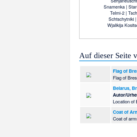
Sehjaneusch
Snamenka
|
Star
Telmi-2
|
Tsch
Schtschytniki
Wjalikija Kosit
Auf dieser Seite
Flag of Bre
Flag of Bres
Belarus, Br
Autor/Urhe
Location of 
Coat of Arm
Coat of arm