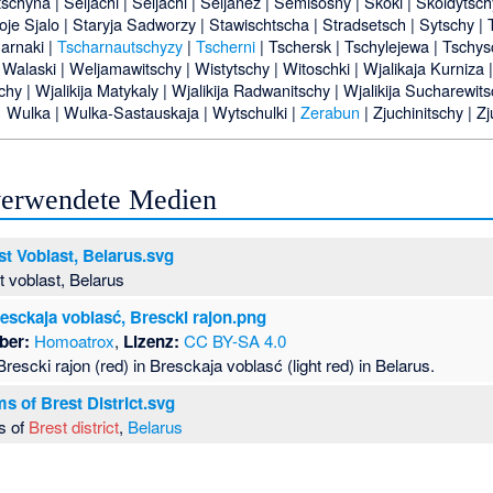
tschyna
|
Seljachi
|
Seljachi
|
Seljanez
|
Semisosny
|
Skoki
|
Skoldytsch
oje Sjalo
|
Staryja Sadworzy
|
Stawischtscha
|
Stradsetsch
|
Sytschy
|
arnaki
|
Tscharnautschyzy
|
Tscherni
|
Tschersk
|
Tschylejewa
|
Tschys
|
Walaski
|
Weljamawitschy
|
Wistytschy
|
Witoschki
|
Wjalikaja Kurniza
schy
|
Wjalikija Matykaly
|
Wjalikija Radwanitschy
|
Wjalikija Sucharewit
Wulka
|
Wulka-Sastauskaja
|
Wytschulki
|
Zerabun
|
Zjuchinitschy
|
Zj
 verwendete Medien
st Voblast, Belarus.svg
t voblast, Belarus
esckaja voblasć, Brescki rajon.png
ber:
Homoatrox
,
Lizenz:
CC BY-SA 4.0
Brescki rajon (red) in Bresckaja voblasć (light red) in Belarus.
s of Brest District.svg
s of
Brest district
,
Belarus