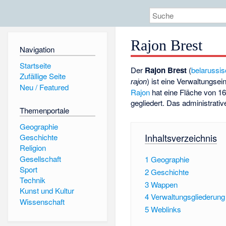
Rajon Brest
Navigation
Startseite
Der
Rajon Brest
(
belarussi
Zufällige Seite
) ist eine Verwaltungse
rajon
Neu / Featured
Rajon
hat eine Fläche von 16
gegliedert. Das administrativ
Themenportale
Geographie
Inhaltsverzeichnis
Geschichte
Religion
Gesellschaft
1
Geographie
Sport
2
Geschichte
Technik
3
Wappen
Kunst und Kultur
4
Verwaltungsgliederung
Wissenschaft
5
Weblinks