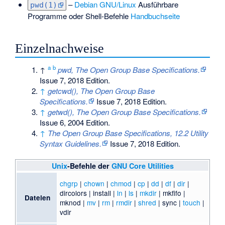
–
Debian GNU/Linux
Ausführbare
pwd(1)
Programme oder Shell-Befehle
Handbuchseite
Einzelnachweise
a
b
↑
pwd, The Open Group Base Specifications.
Issue 7, 2018 Edition.
↑
getcwd(), The Open Group Base
Specifications.
Issue 7, 2018 Edition.
↑
getwd(), The Open Group Base Specifications.
Issue 6, 2004 Edition.
↑
The Open Group Base Specifications, 12.2 Utility
Syntax Guidelines.
Issue 7, 2018 Edition.
Unix
-Befehle der
GNU Core Utilities
chgrp
|
chown
|
chmod
|
cp
|
dd
|
df
|
dir
|
dircolors | install |
ln
|
ls
|
mkdir
| mkfifo |
Dateien
mknod |
mv
|
rm
|
rmdir
|
shred
| sync |
touch
|
vdir