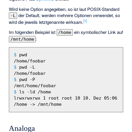
Wird keine Option angegeben, so ist laut POSIX-Standard
der Default, werden mehrere Optionen verwendet, so
-L
[1]
wird die jeweils letztgenannte wirksam.
Im folgenden Beispiel ist
ein symbolischer Link auf
/home
:
/mnt/home
$
 pwd

$
 pwd -L

$
 pwd -P

$
 ls -ld /home

lrwxrwxrwx 1 root root 10 10. Dez 05:06 
Analoga