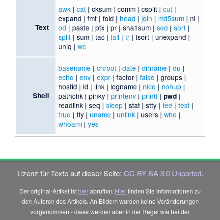
awk
|
cat
| cksum | comm | csplit |
cut
|
expand | fmt | fold |
head
|
join
|
md5sum
| nl |
Text
od
| paste | ptx | pr | sha1sum |
sed
|
sort
|
split
| sum | tac |
tail
|
tr
| tsort | unexpand |
uniq |
wc
basename
|
chroot
|
date
|
dirname
|
du
|
echo
|
env
|
expr
| factor |
false
| groups |
hostid | id | link | logname |
nice
|
nohup
|
Shell
pathchk | pinky |
printenv
|
printf
|
|
pwd
readlink | seq |
sleep
| stat | stty |
tee
|
test
|
true
| tty |
uname
|
unlink
| users |
who
|
whoami
|
yes
Lizenz für Texte auf dieser Seite:
CC-BY-SA 3.0 Unported
.
Der original-Artikel ist
hier
abrufbar.
Hier
finden Sie Informationen zu
den Autoren des Artikels. An Bildern wurden keine Veränderungen
vorgenommen - diese werden aber in der Regel wie bei der