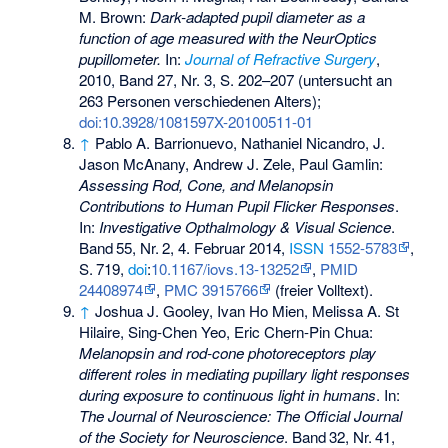
M. Brown:
Dark-adapted pupil diameter as a
function of age measured with the NeurOptics
pupillometer.
In:
Journal of Refractive Surgery
,
2010, Band 27, Nr. 3, S. 202–207 (untersucht an
263 Personen verschiedenen Alters);
doi:10.3928/1081597X-20100511-01
↑
Pablo A. Barrionuevo, Nathaniel Nicandro, J.
Jason McAnany, Andrew J. Zele, Paul Gamlin:
Assessing Rod, Cone, and Melanopsin
Contributions to Human Pupil Flicker Responses
.
In:
Investigative Opthalmology & Visual Science
.
Band
55
,
Nr.
2
, 4. Februar 2014,
ISSN
1552-5783
,
S.
719
,
doi
:
10.1167/iovs.13-13252
,
PMID
24408974
,
PMC 3915766
(freier Volltext).
↑
Joshua J. Gooley, Ivan Ho Mien, Melissa A. St
Hilaire, Sing-Chen Yeo, Eric Chern-Pin Chua:
Melanopsin and rod-cone photoreceptors play
different roles in mediating pupillary light responses
during exposure to continuous light in humans
. In:
The Journal of Neuroscience: The Official Journal
of the Society for Neuroscience
.
Band
32
,
Nr.
41
,