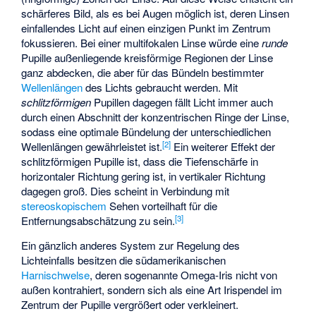
schärferes Bild, als es bei Augen möglich ist, deren Linsen
einfallendes Licht auf einen einzigen Punkt im Zentrum
fokussieren. Bei einer multifokalen Linse würde eine
runde
Pupille außenliegende kreisförmige Regionen der Linse
ganz abdecken, die aber für das Bündeln bestimmter
Wellenlängen
des Lichts gebraucht werden. Mit
schlitzförmigen
Pupillen dagegen fällt Licht immer auch
durch einen Abschnitt der konzentrischen Ringe der Linse,
sodass eine optimale Bündelung der unterschiedlichen
[
2
]
Wellenlängen gewährleistet ist.
Ein weiterer Effekt der
schlitzförmigen Pupille ist, dass die Tiefenschärfe in
horizontaler Richtung gering ist, in vertikaler Richtung
dagegen groß. Dies scheint in Verbindung mit
stereoskopischem
Sehen vorteilhaft für die
[
3
]
Entfernungsabschätzung zu sein.
Ein gänzlich anderes System zur Regelung des
Lichteinfalls besitzen die südamerikanischen
Harnischwelse
, deren sogenannte Omega-Iris nicht von
außen kontrahiert, sondern sich als eine Art Irispendel im
Zentrum der Pupille vergrößert oder verkleinert.