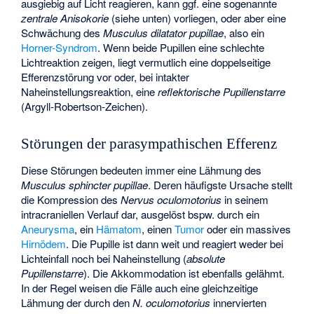
ausgiebig auf Licht reagieren, kann ggf. eine sogenannte
zentrale Anisokorie
(siehe unten) vorliegen, oder aber eine
Schwächung des
Musculus dilatator pupillae
, also ein
Horner-Syndrom
. Wenn beide Pupillen eine schlechte
Lichtreaktion zeigen, liegt vermutlich eine doppelseitige
Efferenzstörung vor oder, bei intakter
Naheinstellungsreaktion, eine
reflektorische Pupillenstarre
(
Argyll-Robertson-Zeichen
).
Störungen der parasympathischen Efferenz
Diese Störungen bedeuten immer eine Lähmung des
Musculus sphincter pupillae
. Deren häufigste Ursache stellt
die Kompression des
Nervus oculomotorius
in seinem
intracraniellen Verlauf dar, ausgelöst bspw. durch ein
Aneurysma
, ein
Hämatom
, einen
Tumor
oder ein massives
Hirnödem
. Die Pupille ist dann weit und reagiert weder bei
Lichteinfall noch bei Naheinstellung (
absolute
Pupillenstarre
). Die Akkommodation ist ebenfalls gelähmt.
In der Regel weisen die Fälle auch eine gleichzeitige
Lähmung der durch den
N. oculomotorius
innervierten