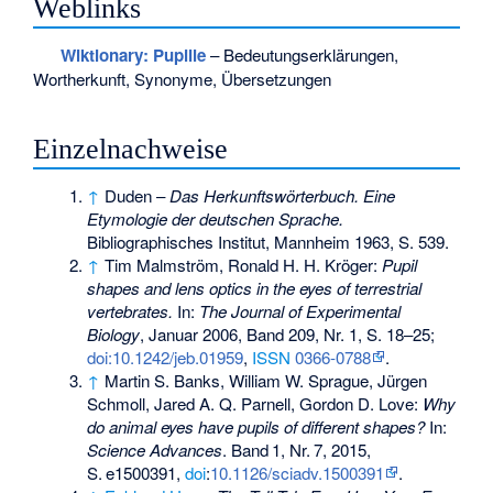
Weblinks
Wiktionary: Pupille
– Bedeutungserklärungen,
Wortherkunft, Synonyme, Übersetzungen
Einzelnachweise
↑
Duden –
Das Herkunftswörterbuch. Eine
Etymologie der deutschen Sprache.
Bibliographisches Institut, Mannheim 1963, S. 539.
↑
Tim Malmström, Ronald H. H. Kröger:
Pupil
shapes and lens optics in the eyes of terrestrial
vertebrates.
In:
The Journal of Experimental
Biology
, Januar 2006, Band 209, Nr. 1, S. 18–25;
doi:10.1242/jeb.01959
,
ISSN
0366-0788
.
↑
Martin S. Banks, William W. Sprague, Jürgen
Schmoll, Jared A. Q. Parnell, Gordon D. Love:
Why
do animal eyes have pupils of different shapes?
In:
Science Advances
.
Band
1
,
Nr.
7
, 2015,
S.
e1500391
,
doi
:
10.1126/sciadv.1500391
.