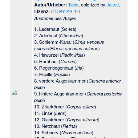
Autor/Urheber:
Talos
, colorized by
Jakov
,
Lizenz:
CC BY-SA 3.0
Anatomie des Auges
1. Lederhaut (Sclera)
2. Aderhaut (
Chorioidea
)
3. Schlemm-Kanal (
Sinus venosus
sclerae/Plexus venosus sclerae
)
4. Iriswurzel (
Radix iridis
)
5. Hornhaut (
Cornea
)
6. Regenbogenhaut (
Iris
)
7. Pupille (
Pupilla
)
8. vordere Augenkammer (
Camera anterior
bulbi
)
9. hintere Augenkammer (
Camera posterior
bulbi
)
10. Ziliarkörper (
Corpus ciliare
)
11. Linse (
Lens
)
12. Glaskörper (
Corpus vitreum
)
13. Netzhaut (
Retina
)
14. Sehnerv (
Nervus opticus
)