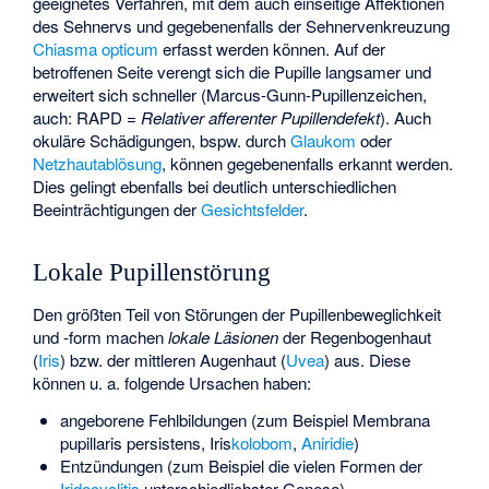
geeignetes Verfahren, mit dem auch einseitige Affektionen
des Sehnervs und gegebenenfalls der Sehnervenkreuzung
Chiasma opticum
erfasst werden können. Auf der
betroffenen Seite verengt sich die Pupille langsamer und
erweitert sich schneller (
Marcus-Gunn-Pupillenzeichen
,
auch: RAPD =
Relativer afferenter Pupillendefekt
). Auch
okuläre Schädigungen, bspw. durch
Glaukom
oder
Netzhautablösung
, können gegebenenfalls erkannt werden.
Dies gelingt ebenfalls bei deutlich unterschiedlichen
Beeinträchtigungen der
Gesichtsfelder
.
Lokale Pupillenstörung
Den größten Teil von Störungen der Pupillenbeweglichkeit
und -form machen
lokale Läsionen
der Regenbogenhaut
(
Iris
) bzw. der mittleren Augenhaut (
Uvea
) aus. Diese
können u. a. folgende Ursachen haben:
angeborene Fehlbildungen (zum Beispiel
Membrana
pupillaris persistens
, Iris
kolobom
,
Aniridie
)
Entzündungen (zum Beispiel die vielen Formen der
Iridocyclitis
unterschiedlichster Genese)