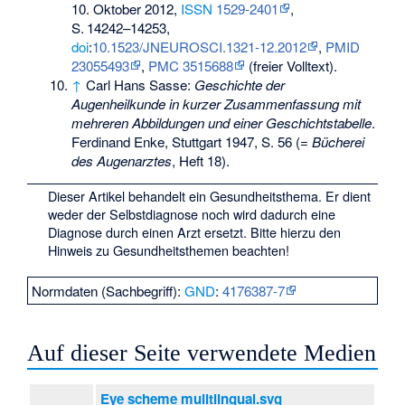
10. Oktober 2012,
ISSN
1529-2401
,
S.
14242–14253
,
doi
:
10.1523/JNEUROSCI.1321-12.2012
,
PMID
23055493
,
PMC 3515688
(freier Volltext).
↑
Carl Hans Sasse:
Geschichte der
Augenheilkunde in kurzer Zusammenfassung mit
mehreren Abbildungen und einer Geschichtstabelle
.
Ferdinand Enke, Stuttgart 1947, S. 56 (=
Bücherei
des Augenarztes
, Heft 18).
Dieser Artikel behandelt ein Gesundheitsthema. Er dient
weder der Selbstdiagnose noch wird dadurch eine
Diagnose durch einen Arzt ersetzt. Bitte hierzu den
Hinweis zu Gesundheitsthemen
beachten!
Normdaten (Sachbegriff):
GND
:
4176387-7
Auf dieser Seite verwendete Medien
Eye scheme mulitlingual.svg