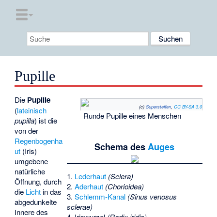
Pupille
Die
Pupille
(c)
Supersteffen
,
CC BY-SA 3.0
(
lateinisch
Runde Pupille eines Menschen
pupilla
) ist die
von der
Regenbogenha
Schema des
Auges
ut
(Iris)
umgebene
natürliche
1.
Lederhaut
(Sclera)
Öffnung, durch
2.
Aderhaut
(Chorioidea)
die
Licht
in das
3.
Schlemm-Kanal
(Sinus venosus
abgedunkelte
sclerae)
Innere des
4. Iriswurzel
(Radix iridis)