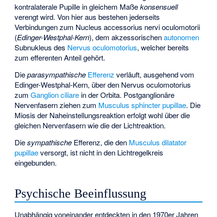
kontralaterale Pupille in gleichem Maße
konsensuell
verengt wird. Von hier aus bestehen jederseits
Verbindungen zum
Nucleus accessorius nervi oculomotorii
(
Edinger-Westphal-Kern
), dem akzessorischen
autonomen
Subnukleus des
Nervus oculomotorius
, welcher bereits
zum efferenten Anteil gehört.
Die
parasympathische
Efferenz
verläuft, ausgehend vom
Edinger-Westphal-Kern, über den Nervus oculomotorius
zum
Ganglion ciliare
in der Orbita. Postganglionäre
Nervenfasern ziehen zum
Musculus sphincter pupillae
. Die
Miosis der Naheinstellungsreaktion erfolgt wohl über die
gleichen Nervenfasern wie die der Lichtreaktion.
Die
sympathische
Efferenz, die den
Musculus dilatator
pupillae
versorgt, ist nicht in den Lichtregelkreis
eingebunden.
Psychische Beeinflussung
Unabhängig voneinander entdeckten in den 1970er Jahren