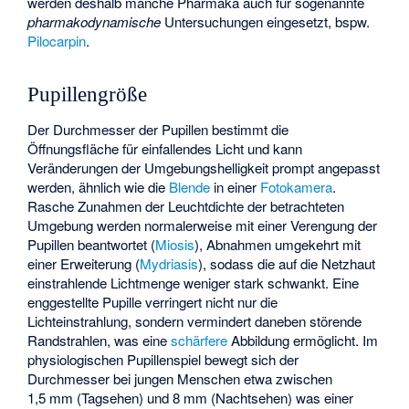
werden deshalb manche Pharmaka auch für sogenannte
pharmakodynamische
Untersuchungen eingesetzt, bspw.
Pilocarpin
.
Pupillengröße
Der Durchmesser der Pupillen bestimmt die
Öffnungsfläche für einfallendes Licht und kann
Veränderungen der Umgebungshelligkeit prompt angepasst
werden, ähnlich wie die
Blende
in einer
Fotokamera
.
Rasche Zunahmen der Leuchtdichte der betrachteten
Umgebung werden normalerweise mit einer Verengung der
Pupillen beantwortet (
Miosis
), Abnahmen umgekehrt mit
einer Erweiterung (
Mydriasis
), sodass die auf die Netzhaut
einstrahlende Lichtmenge weniger stark schwankt. Eine
enggestellte Pupille verringert nicht nur die
Lichteinstrahlung, sondern vermindert daneben störende
Randstrahlen, was eine
schärfere
Abbildung ermöglicht. Im
physiologischen Pupillenspiel bewegt sich der
Durchmesser bei jungen Menschen etwa zwischen
1,5 mm (Tagsehen) und 8 mm (Nachtsehen) was einer