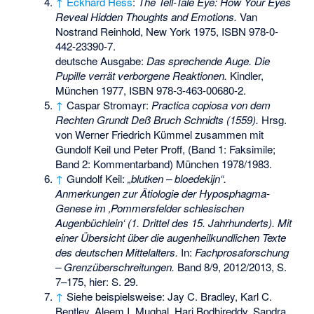
↑
Eckhard Hess
:
The Tell-Tale Eye: How Your Eyes
Reveal Hidden Thoughts and Emotions.
Van
Nostrand Reinhold, New York 1975,
ISBN 978-0-
442-23390-7
.
deutsche Ausgabe:
Das sprechende Auge. Die
Pupille verrät verborgene Reaktionen.
Kindler,
München 1977,
ISBN 978-3-463-00680-2
.
↑
Caspar Stromayr:
Practica copiosa von dem
Rechten Grundt Deß Bruch Schnidts (1559).
Hrsg.
von Werner Friedrich Kümmel zusammen mit
Gundolf Keil und Peter Proff, (Band 1: Faksimile;
Band 2: Kommentarband) München 1978/1983.
↑
Gundolf Keil:
„blutken – bloedekijn“.
Anmerkungen zur Ätiologie der Hyposphagma-
Genese im ‚Pommersfelder schlesischen
Augenbüchlein‘ (1. Drittel des 15. Jahrhunderts). Mit
einer Übersicht über die augenheilkundlichen Texte
des deutschen Mittelalters.
In:
Fachprosaforschung
– Grenzüberschreitungen.
Band 8/9, 2012/2013, S.
7–175, hier: S. 29.
↑
Siehe beispielsweise: Jay C. Bradley, Karl C.
Bentley, Aleem I. Mughal, Hari Bodhireddy, Sandra