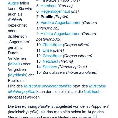
Auges
fallen
5.
Hornhaut
(Cornea)
kann. Sie wird
6.
Regenbogenhaut
(Iris)
auch als
7.
Pupille
(Pupilla)
Sehloch
8.
Vordere Augenkammer
(Camera
bezeichnet
anterior bulbi)
oder
9.
Hintere Augenkammer
(Camera
dichterisch
posterior bulbi)
„Augenstern“
10.
Ziliarkörper
(Corpus ciliare)
genannt.
11.
Linse
(Lens)
Durch
12.
Glaskörper
(Corpus vitreum)
Verkleinern
13.
Netzhaut
(Retina)
(
Miosis
) oder
14.
Sehnerv
(Nervus opticus)
Vergrößern
15. Zonulafasern
(Fibrae zonulares)
(
Mydriasis
) der
Pupille mit
Hilfe des
Musculus sphincter pupillae
bzw. des
Musculus
dilatator pupillae
kann der Lichteinfall auf die
Netzhaut
angepasst werden.
Die Bezeichnung
Pupille
ist abgeleitet von dem „Püppchen“
(lateinisch
pupilla
), als das man sich selbst im Auge des
[
1
]
Gegenübers vor schwarzem Hintergrund spiegelt.