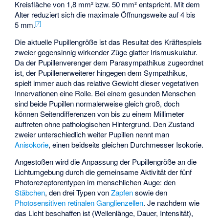
Kreisfläche von 1,8 mm² bzw. 50 mm² entspricht. Mit dem
Alter reduziert sich die maximale Öffnungsweite auf 4 bis
[
7
]
5 mm.
Die aktuelle Pupillengröße ist das Resultat des Kräftespiels
zweier gegensinnig wirkender Züge glatter Irismuskulatur.
Da der Pupillenverenger dem Parasympathikus zugeordnet
ist, der Pupillenerweiterer hingegen dem Sympathikus,
spielt immer auch das relative Gewicht dieser vegetativen
Innervationen eine Rolle. Bei einem gesunden Menschen
sind beide Pupillen normalerweise gleich groß, doch
können Seitendifferenzen von bis zu einem Millimeter
auftreten ohne pathologischen Hintergrund. Den Zustand
zweier unterschiedlich weiter Pupillen nennt man
Anisokorie
, einen beidseits gleichen Durchmesser
Isokorie
.
Angestoßen wird die Anpassung der Pupillengröße an die
Lichtumgebung durch die gemeinsame Aktivität der fünf
Photorezeptorentypen im menschlichen Auge: den
Stäbchen
, den drei Typen von
Zapfen
sowie den
Photosensitiven retinalen Ganglienzellen
. Je nachdem wie
das Licht beschaffen ist (Wellenlänge, Dauer, Intensität),