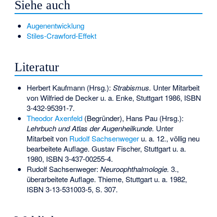
Siehe auch
Augenentwicklung
Stiles-Crawford-Effekt
Literatur
Herbert Kaufmann (Hrsg.):
Strabismus.
Unter Mitarbeit
von Wilfried de Decker u. a. Enke, Stuttgart 1986,
ISBN
3-432-95391-7
.
Theodor Axenfeld
(Begründer), Hans Pau (Hrsg.):
Lehrbuch und Atlas der Augenheilkunde.
Unter
Mitarbeit von
Rudolf Sachsenweger
u. a. 12., völlig neu
bearbeitete Auflage. Gustav Fischer, Stuttgart u. a.
1980,
ISBN 3-437-00255-4
.
Rudolf Sachsenweger:
Neuroophthalmologie.
3.,
überarbeitete Auflage. Thieme, Stuttgart u. a. 1982,
ISBN 3-13-531003-5
, S. 307.