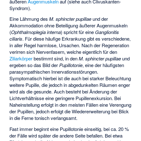
äußeren
Augenmuskeln
auf (siehe auch
Clivuskanten-
Syndrom
).
Eine Lähmung des
M. sphincter pupillae
und der
Akkommodation ohne Beteiligung äußerer Augenmuskeln
(
Ophthalmoplegia interna
) spricht für eine
Ganglionitis
ciliaris
. Für diese häufige Erkrankung gibt es verschiedene,
in aller Regel harmlose, Ursachen. Nach der Regeneration
verirren sich Nervenfasern, welche eigentlich für den
Ziliarkörper
bestimmt sind, in den
M. sphincter pupillae
und
ergeben so das Bild der
Pupillotonie
, eine der häufigsten
parasympathischen Innervationsstörungen.
Symptomatisch hierbei ist die auch bei starker Beleuchtung
weitere Pupille, die jedoch in abgedunkelten Räumen enger
wird als die gesunde. Auch besteht bei Änderung der
Lichtverhältnisse eine geringere Pupillenexkursion. Bei
Naheinstellung erfolgt in den meisten Fällen eine Verengung
der Pupillen, jedoch erfolgt die Wiedererweiterung bei Blick
in die Ferne tonisch verlangsamt.
Fast immer beginnt eine Pupillotonie einseitig, bei ca. 20 %
der Fälle wird später die andere Seite befallen. Bei etwa