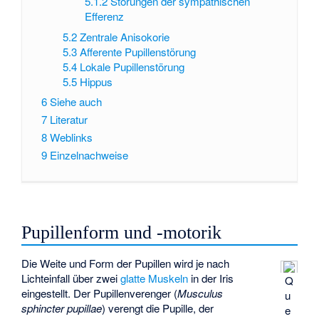
5.1.2
Störungen der sympathischen
Efferenz
5.2
Zentrale Anisokorie
5.3
Afferente Pupillenstörung
5.4
Lokale Pupillenstörung
5.5
Hippus
6
Siehe auch
7
Literatur
8
Weblinks
9
Einzelnachweise
Pupillenform und -motorik
Die Weite und Form der Pupillen wird je nach
Lichteinfall über zwei
glatte Muskeln
in der Iris
Q
eingestellt. Der Pupillenverenger (
Musculus
u
sphincter pupillae
) verengt die Pupille, der
e