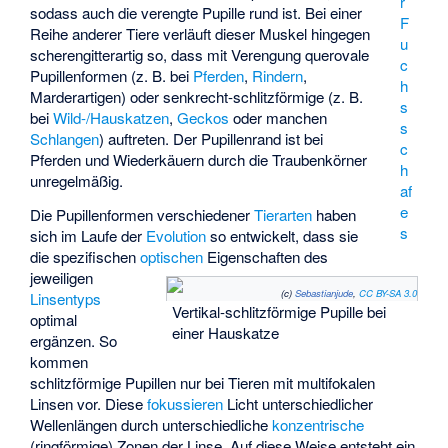
r
sodass auch die verengte Pupille rund ist. Bei einer
F
Reihe anderer Tiere verläuft dieser Muskel hingegen
u
scherengitterartig so, dass mit Verengung querovale
c
Pupillenformen (z. B. bei
Pferden
,
Rindern
,
h
Marderartigen
) oder senkrecht-schlitzförmige (z. B.
s
bei
Wild-/Hauskatzen
,
Geckos
oder manchen
s
Schlangen
) auftreten. Der Pupillenrand ist bei
c
Pferden und Wiederkäuern durch die
Traubenkörner
h
unregelmäßig.
af
e
Die Pupillenformen verschiedener
Tierarten
haben
s
sich im Laufe der
Evolution
so entwickelt, dass sie
die spezifischen
optischen
Eigenschaften des
jeweiligen
(c)
Sebastianjude
,
CC BY-SA 3.0
Linsentyps
Vertikal-schlitzförmige Pupille bei
optimal
einer Hauskatze
ergänzen. So
kommen
schlitzförmige Pupillen nur bei Tieren mit multifokalen
Linsen vor. Diese
fokussieren
Licht unterschiedlicher
Wellenlängen durch unterschiedliche
konzentrische
(ringförmige) Zonen der Linse. Auf diese Weise entsteht ein