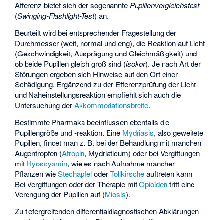
Afferenz bietet sich der sogenannte
Pupillenvergleichstest
(
Swinging-Flashlight-Test
) an.
Beurteilt wird bei entsprechender Fragestellung der
Durchmesser (weit, normal und eng), die Reaktion auf Licht
(Geschwindigkeit, Ausprägung und Gleichmäßigkeit) und
ob beide Pupillen gleich groß sind (
isokor
). Je nach Art der
Störungen ergeben sich Hinweise auf den Ort einer
Schädigung. Ergänzend zu der Efferenzprüfung der Licht-
und Naheinstellungsreaktion empfiehlt sich auch die
Untersuchung der
Akkommodationsbreite
.
Bestimmte Pharmaka beeinflussen ebenfalls die
Pupillengröße und -reaktion. Eine
Mydriasis
, also geweitete
Pupillen, findet man z. B. bei der Behandlung mit manchen
Augentropfen (
Atropin
, Mydriaticum) oder bei Vergiftungen
mit
Hyoscyamin
, wie es nach Aufnahme mancher
Pflanzen wie
Stechapfel
oder
Tollkirsche
auftreten kann.
Bei Vergiftungen oder der Therapie mit
Opioiden
tritt eine
Verengung der Pupillen auf (
Miosis
).
Zu tiefergreifenden differentialdiagnostischen Abklärungen