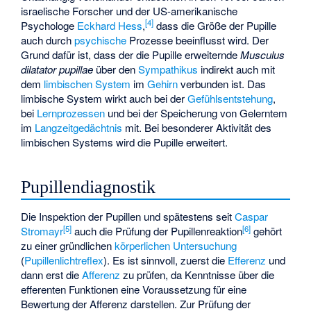
israelische Forscher und der US-amerikanische
[
4
]
Psychologe
Eckhard Hess
,
dass die Größe der Pupille
auch durch
psychische
Prozesse beeinflusst wird. Der
Grund dafür ist, dass der die Pupille erweiternde
Musculus
dilatator pupillae
über den
Sympathikus
indirekt auch mit
dem
limbischen System
im
Gehirn
verbunden ist. Das
limbische System wirkt auch bei der
Gefühlsentstehung
,
bei
Lernprozessen
und bei der Speicherung von Gelerntem
im
Langzeitgedächtnis
mit. Bei besonderer Aktivität des
limbischen Systems wird die Pupille erweitert.
Pupillendiagnostik
Die Inspektion der Pupillen und spätestens seit
Caspar
[
5
]
[
6
]
Stromayr
auch die Prüfung der Pupillenreaktion
gehört
zu einer gründlichen
körperlichen Untersuchung
(
Pupillenlichtreflex
). Es ist sinnvoll, zuerst die
Efferenz
und
dann erst die
Afferenz
zu prüfen, da Kenntnisse über die
efferenten Funktionen eine Voraussetzung für eine
Bewertung der Afferenz darstellen. Zur Prüfung der