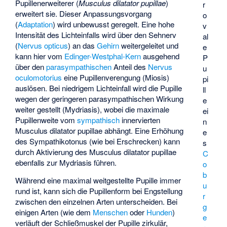
Pupillenerweiterer (
Musculus dilatator pupillae
)
r
erweitert sie. Dieser Anpassungsvorgang
o
(
Adaptation
) wird unbewusst geregelt. Eine hohe
v
Intensität des Lichteinfalls wird über den Sehnerv
al
(
Nervus opticus
) an das
Gehirn
weitergeleitet und
e
kann hier vom
Edinger-Westphal-Kern
ausgehend
P
über den
parasympathischen
Anteil des
Nervus
u
oculomotorius
eine Pupillenverengung (Miosis)
pi
auslösen. Bei niedrigem Lichteinfall wird die Pupille
ll
wegen der geringeren parasympathischen Wirkung
e
weiter gestellt (Mydriasis), wobei die maximale
ei
Pupillenweite vom
sympathisch
innervierten
n
Musculus dilatator pupillae abhängt. Eine Erhöhung
e
des Sympathikotonus (wie bei Erschrecken) kann
s
durch Aktivierung des Musculus dilatator pupillae
C
ebenfalls zur Mydriasis führen.
o
b
Während eine maximal weitgestellte Pupille immer
u
rund ist, kann sich die Pupillenform bei Engstellung
r
zwischen den einzelnen Arten unterscheiden. Bei
g
einigen Arten (wie dem
Menschen
oder
Hunden
)
e
verläuft der Schließmuskel der Pupille zirkulär,