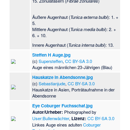
15. Zonulafasern (
Fibrae zonulares
)
Äußere Augenhaut (
Tunica externa bulbi
): 1. +
5.
Mittlere Augenhaut (
Tunica media bulbi
): 2. +
6. + 10.
Innere Augenhaut (
Tunica interna bulbi
): 13.
Steffen H Auge.jpg
(c)
Supersteffen
,
CC BY-SA 3.0
Auge eines männlichen 23-Jährigen (Blau)
Hauskatze in Abendsonne.jpg
(c)
Sebastianjude
,
CC BY-SA 3.0
Hauskatze in Asien, Porträtaufnahme in der
Abendsonne
Eye Coburger Fuchsschaf.jpg
Autor/Urheber:
Photographed by
User:Bullenwächter
,
Lizenz:
CC BY-SA 3.0
Linkes Auge eines adulten
Coburger