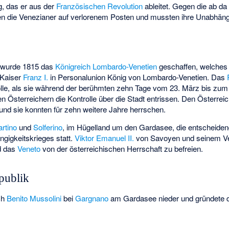
, das er aus der
Französischen Revolution
ableitet. Gegen die ab d
n die Venezianer auf verlorenem Posten und mussten ihre Unabhängi
wurde 1815 das
Königreich Lombardo-Venetien
geschaffen, welches 
Kaiser
Franz I.
in Personalunion König von Lombardo-Venetien. Das
lle, als sie während der berühmten zehn Tage vom 23. März bis zum 
en Österreichern die Kontrolle über die Stadt entrissen. Den Österrei
und sie konnten für zehn weitere Jahre herrschen.
rtino
und
Solferino
, im Hügelland um den Gardasee, die entscheide
ngigkeitskrieges statt.
Viktor Emanuel II.
von Savoyen und seinem V
d das
Veneto
von der österreichischen Herrschaft zu befreien.
epublik
ch
Benito Mussolini
bei
Gargnano
am Gardasee nieder und gründete 