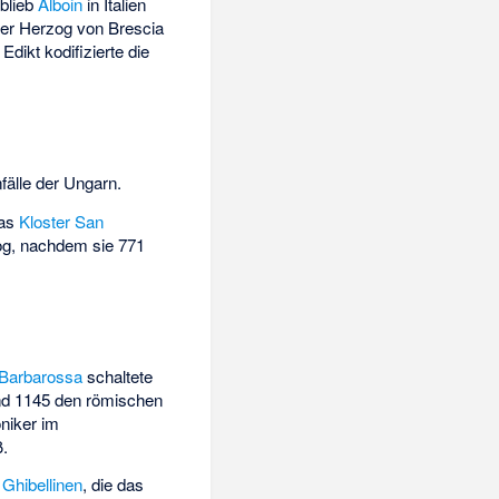
blieb
Alboin
in Italien
Der Herzog von Brescia
ikt kodifizierte die
fälle der Ungarn.
das
Kloster San
zog, nachdem sie 771
Barbarossa
schaltete
und 1145 den römischen
niker im
ß.
n
Ghibellinen
, die das