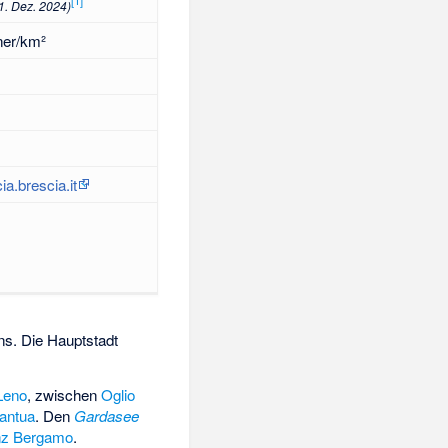
1. Dez. 2024)
ner/km²
a.brescia.it
ns. Die Hauptstadt
Leno
, zwischen
Oglio
antua
. Den
Gardasee
nz Bergamo
.