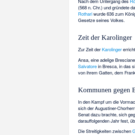
Nach dem Untergang des
Rö
(568 n. Chr.) und gründete d
Rothari
wurde 636 zum König 
Gesetze seines Volkes.
Zeit der Karolinger
Zur Zeit der
Karolinger
errich
Ansa, eine adelige Brescian
Salvatore
in Bresca, in das 
von ihrem Gatten, dem Fran
Kommunen gegen B
In den Kampf um die Vorma
sich der
Augustiner-Chorherr
Senat dazu brachte, sich g
darauffolgenden Jahr fest, ü
Die Streitigkeiten zwischen
G