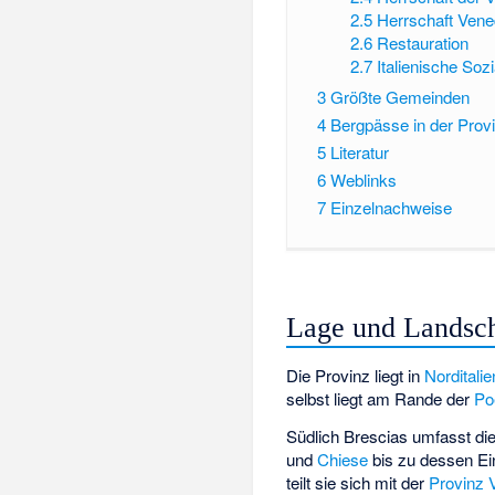
2.5
Herrschaft Vene
2.6
Restauration
2.7
Italienische Sozi
3
Größte Gemeinden
4
Bergpässe in der Prov
5
Literatur
6
Weblinks
7
Einzelnachweise
Lage und Landsch
Die Provinz liegt in
Norditalie
selbst liegt am Rande der
Po
Südlich Brescias umfasst di
und
Chiese
bis zu dessen Ei
teilt sie sich mit der
Provinz 