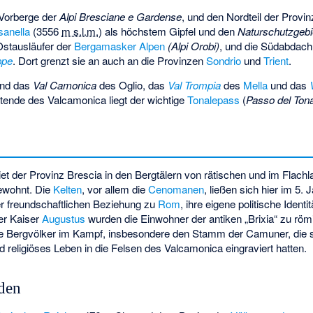
 Vorberge der
Alpi Bresciane e Gardense
, und den Nordteil der Provinz
sanella
(
3556
m s.l.m.
) als höchstem Gipfel und den
Naturschutzgeb
 Ostausläufer der
Bergamasker Alpen
(Alpi Orobi)
, und die Südabdac
ppe
. Dort grenzt sie an auch an die Provinzen
Sondrio
und
Trient
.
ind das
Val Camonica
des Oglio, das
Val Trompia
des
Mella
und das
ende des Valcamonica liegt der wichtige
Tonalepass
(
Passo del Ton
t der Provinz Brescia in den Bergtälern von rätischen und im Flachl
ewohnt. Die
Kelten
, vor allem die
Cenomanen
, ließen sich hier im 5. 
er freundschaftlichen Beziehung zu
Rom
, ihre eigene politische Ident
ter Kaiser
Augustus
wurden die Einwohner der antiken „Brixia“ zu röm
ne Bergvölker im Kampf, insbesondere den Stamm der Camuner, die s
nd religiöses Leben in die Felsen des Valcamonica eingraviert hatten.
den