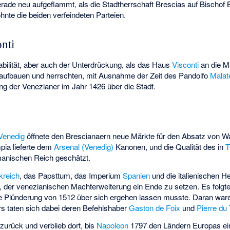
rade neu aufgeflammt, als die Stadtherrschaft Brescias auf Bischof
hnte die beiden verfeindeten Parteien.
onti
abilität, aber auch der Unterdrückung, als das Haus
Visconti
an die M
 aufbauen und herrschten, mit Ausnahme der Zeit des Pandolfo
Malat
ung der Venezianer im Jahr 1426 über die Stadt.
s
Venedig
öffnete den Brescianaern neue Märkte für den Absatz von Wa
mpia
lieferte dem
Arsenal (Venedig)
Kanonen, und die Qualität des in
T
anischen Reich geschätzt.
kreich
, das Papsttum, das Imperium
Spanien
und die italienischen H
, der venezianischen Machterweiterung ein Ende zu setzen. Es folgte 
e Plünderung von 1512 über sich ergehen lassen musste. Daran ware
rs taten sich dabei deren Befehlshaber
Gaston de Foix
und
Pierre du 
zurück und verblieb dort, bis
Napoleon
1797 den Ländern Europas ei