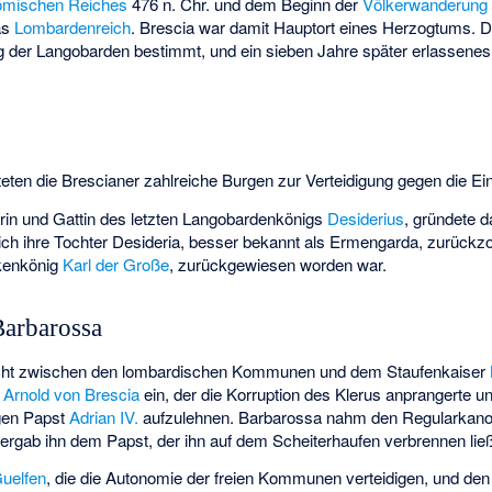
mischen Reiches
476 n. Chr. und dem Beginn der
Völkerwanderung
as
Lombardenreich
. Brescia war damit Hauptort eines Herzogtums. 
der Langobarden bestimmt, und ein sieben Jahre später erlassenes Ed
teten die Brescianer zahlreiche Burgen zur Verteidigung gegen die Ein
erin und Gattin des letzten Langobardenkönigs
Desiderius
, gründete 
sich ihre Tochter Desideria, besser bekannt als Ermengarda, zurück
kenkönig
Karl der Große
, zurückgewiesen worden war.
arbarossa
cht zwischen den lombardischen Kommunen und dem Staufenkaiser
Arnold von Brescia
ein, der die Korruption des Klerus anprangerte 
egen Papst
Adrian IV.
aufzulehnen. Barbarossa nahm den Regularkano
bergab ihn dem Papst, der ihn auf dem Scheiterhaufen verbrennen lie
uelfen
, die die Autonomie der freien Kommunen verteidigen, und de