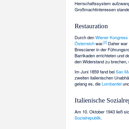
Herrschaftssystem aufzwang
Großmachtinteressen stande
Restauration
Durch den
Wiener Kongress
[
2
]
Österreich
war.
Daher war 
Brescianer in der Führungsro
Barrikaden errichteten und d
den Widerstand zu brechen, 
Im Juni 1859 fand bei
San Ma
zweiten italienischen Unabhä
gelang es, die
Lombardei
un
Italienische Sozialr
Am 10. Oktober 1943 ließ si
Sozialrepublik
.