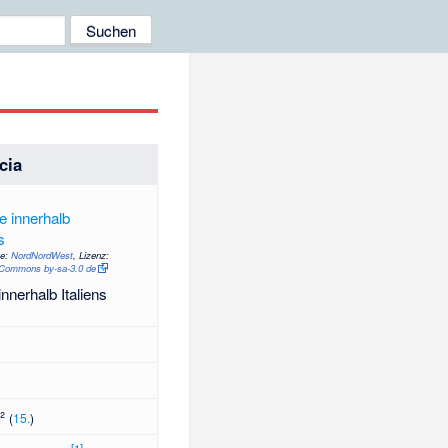
cia
te:
NordNordWest
, Lizenz:
 Commons by-sa-3.0 de
nnerhalb Italiens
m²
(
15.
)
[
1
]