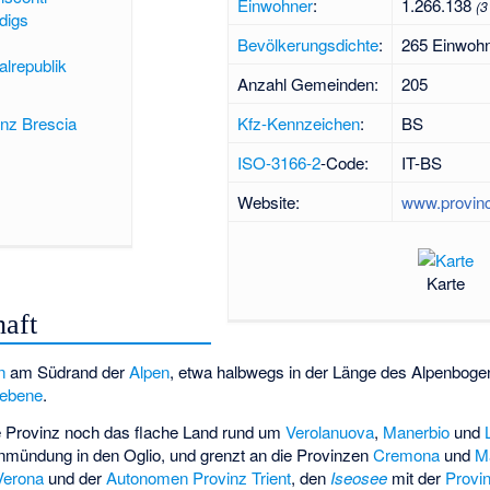
Einwohner
:
1.266.138
(3
digs
Bevölkerungsdichte
:
265 Einwoh
alrepublik
Anzahl Gemeinden:
205
Kfz-Kennzeichen
:
BS
inz Brescia
ISO-3166-2
-Code:
IT-BS
Website:
www.provinci
Karte
aft
n
am Südrand der
Alpen
, etwa halbwegs in der Länge des Alpenboge
ebene
.
e Provinz noch das flache Land rund um
Verolanuova
,
Manerbio
und
nmündung in den Oglio, und grenzt an die Provinzen
Cremona
und
M
Verona
und der
Autonomen Provinz Trient
, den
Iseosee
mit der
Provi