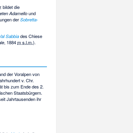
 bildet die
ieten
Adamello
und
hungen der
Sobretta-
Val Sabbia
des Chiese
ale
,
1884
m s.l.m.
).
and der Voralpen von
Jahrhundert v. Chr.
ität bis zum Ende des 2.
ischen Staatsbürgern.
eit Jahrtausenden ihr