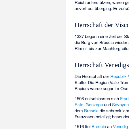
Reich unterstützen, waren ge
anvertraut überging. Er versö
Herrschaft der Visc
1337 begann eine Zeit der St
die Burg von Brescia wieder
Rimini, bis zur Machtergreif
Herrschaft Venedig
Die Herrschaft der
Republik 
Stoffe. Die Region
Valle Tro
Papiers wurde sogar im Osm
1508 entschlossen sich
Fran
Este
,
Gonzaga
und
Savoyen
dem
Brescia
die schrecklich
Franzosen beteiligt; besonde
1516 fiel
Brescia
an
Venedig