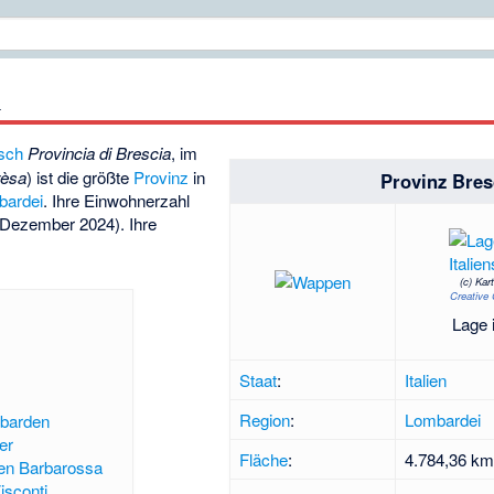
a
isch
Provincia di Brescia
, im
rèsa
) ist die größte
Provinz
in
Provinz Bres
bardei
. Ihre Einwohnerzahl
. Dezember 2024). Ihre
(c)
Kar
Creative
Lage i
Staat
:
Italien
Region
:
Lombardei
obarden
er
Fläche
:
4.784,36 k
n Barbarossa
isconti