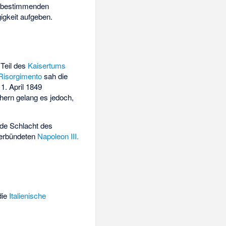
a bestimmenden
gkeit aufgeben.
Teil des
Kaisertums
Risorgimento
sah die
1. April 1849
chern gelang es jedoch,
nde Schlacht des
erbündeten
Napoleon III.
die
Italienische