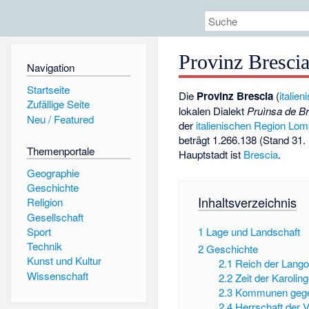
Provinz Bresci
Navigation
Startseite
Die
Provinz Brescia
(
italien
Zufällige Seite
lokalen Dialekt
Pruìnsa de B
Neu / Featured
der
italienischen Region
Lom
beträgt 1.266.138 (Stand 31
Themenportale
Hauptstadt ist
Brescia
.
Geographie
Geschichte
Inhaltsverzeichnis
Religion
Gesellschaft
Sport
1
Lage und Landschaft
Technik
2
Geschichte
Kunst und Kultur
2.1
Reich der Lang
Wissenschaft
2.2
Zeit der Karoling
2.3
Kommunen gege
2.4
Herrschaft der V