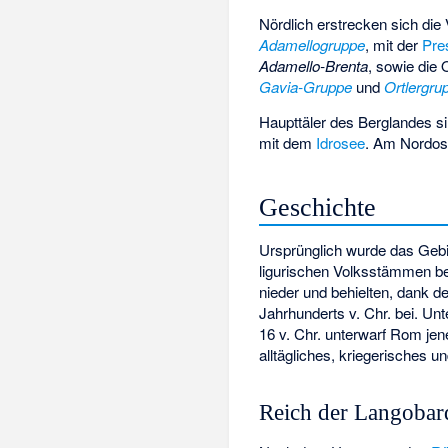
Nördlich erstrecken sich die
Adamellogruppe
, mit der
Pre
Adamello-Brenta
, sowie die
Gavia-Gruppe
und
Ortlergru
Haupttäler des Berglandes s
mit dem
Idrosee
. Am Nordost
Geschichte
Ursprünglich wurde das Gebie
ligurischen Volksstämmen b
nieder und behielten, dank d
Jahrhunderts v. Chr. bei. Un
16 v. Chr. unterwarf Rom je
alltägliches, kriegerisches u
Reich der Langobar