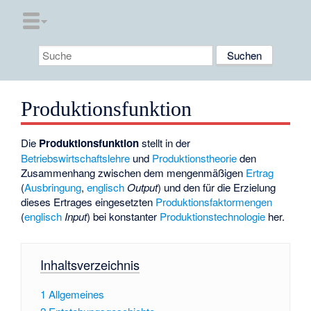
Produktionsfunktion
Die
Produktionsfunktion
stellt in der
Betriebswirtschaftslehre
und
Produktionstheorie
den
Zusammenhang zwischen dem mengenmäßigen
Ertrag
(
Ausbringung
,
englisch
Output
) und den für die Erzielung
dieses Ertrages eingesetzten
Produktionsfaktormengen
(
englisch
Input
) bei konstanter
Produktionstechnologie
her.
Inhaltsverzeichnis
1
Allgemeines