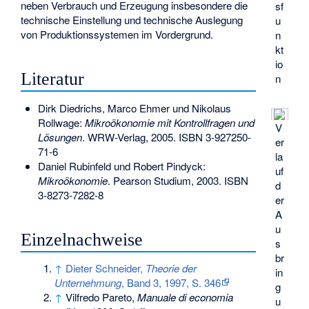
neben Verbrauch und Erzeugung insbesondere die
sf
technische Einstellung und technische Auslegung
u
von Produktionssystemen im Vordergrund.
n
kt
io
Literatur
n
Dirk Diedrichs, Marco Ehmer und Nikolaus
Rollwage:
Mikroökonomie mit Kontrollfragen und
V
Lösungen
. WRW-Verlag, 2005.
ISBN 3-927250-
er
71-6
la
Daniel Rubinfeld und Robert Pindyck:
uf
Mikroökonomie
. Pearson Studium, 2003.
ISBN
d
3-8273-7282-8
er
A
u
Einzelnachweise
s
br
↑
Dieter Schneider,
Theorie der
in
Unternehmung
, Band 3, 1997, S. 346
g
↑
Vilfredo Pareto,
Manuale di economia
u