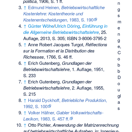
politica
, 1906, S. 1 ff.
n
↑
Edmund Heinen,
Betriebswirtschaftliche
g
Kostenlehre: Kostentheorie und
s
Kostenentscheidungen
, 1983, S. 190
m
↑
Günter Wöhe
/
Ulrich Döring
,
Einführung in
e
die Allgemeine Betriebswirtschaftslehre
, 25.
n
Auflage, 2013, S. 305;
ISBN 3-8006-3795-2
g
↑
Anne Robert Jacques Turgot,
Réflections
e,
sur la Formation et la Distribution des
C
Richesses
, 1766, S. 46 ff.
o
↑
Erich Gutenberg,
Grundlagen der
b
Betriebswirtschaftslehre
, 1. Auflage, 1951,
b
S. 233
D
↑
Erich Gutenberg,
Grundlagen der
o
Betriebswirtschaftslehre
, 2. Auflage, 1955,
u
S. 215
gl
↑
Harald Dyckhoff,
Betriebliche Produktion
,
a
1992, S. 100
s
↑
Volker Häfner,
Gabler Volkswirtschafts-
Lexikon
, 1983, S. 457 ff.
↑
Otto Pichler
,
Anwendung der Matrizenrechnung
auf betriebswirtschaftliche Aufgaben
, in: Ingenieur-