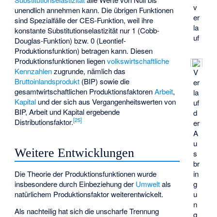
v
unendlich annehmen kann. Die übrigen Funktionen
er
sind Spezialfälle der CES-Funktion, weil ihre
la
konstante Substitutionselastizität nur 1 (Cobb-
uf
Douglas-Funktion) bzw. 0 (Leontief-
Produktionsfunktion) betragen kann. Diesen
Produktionsfunktionen liegen
volkswirtschaftliche
Kennzahlen
zugrunde, nämlich das
V
Bruttoinlandsprodukt
(BIP) sowie die
er
gesamtwirtschaftlichen Produktionsfaktoren
Arbeit
,
la
Kapital
und der sich aus Vergangenheitswerten von
uf
BIP, Arbeit und Kapital ergebende
d
[
25
]
Distributionsfaktor
.
er
A
u
Weitere Entwicklungen
s
br
in
Die Theorie der Produktionsfunktionen wurde
g
insbesondere durch Einbeziehung der
Umwelt
als
u
natürlichem Produktionsfaktor weiterentwickelt.
n
Als nachteilig hat sich die unscharfe Trennung
g