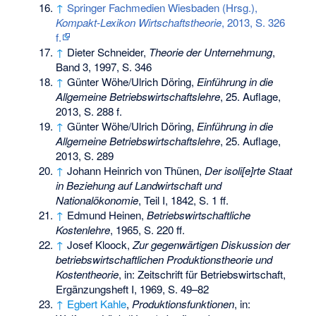
↑
Springer Fachmedien Wiesbaden (Hrsg.),
Kompakt-Lexikon Wirtschaftstheorie
, 2013, S. 326
f.
↑
Dieter Schneider,
Theorie der Unternehmung
,
Band 3, 1997, S. 346
↑
Günter Wöhe/Ulrich Döring,
Einführung in die
Allgemeine Betriebswirtschaftslehre
, 25. Auflage,
2013, S. 288 f.
↑
Günter Wöhe/Ulrich Döring,
Einführung in die
Allgemeine Betriebswirtschaftslehre
, 25. Auflage,
2013, S. 289
↑
Johann Heinrich von Thünen,
Der isoli[e]rte Staat
in Beziehung auf Landwirtschaft und
Nationalökonomie
, Teil I, 1842, S. 1 ff.
↑
Edmund Heinen,
Betriebswirtschaftliche
Kostenlehre
, 1965, S. 220 ff.
↑
Josef Kloock,
Zur gegenwärtigen Diskussion der
betriebswirtschaftlichen Produktionstheorie und
Kostentheorie
, in: Zeitschrift für Betriebswirtschaft,
Ergänzungsheft I, 1969, S. 49–82
↑
Egbert Kahle
,
Produktionsfunktionen
, in: