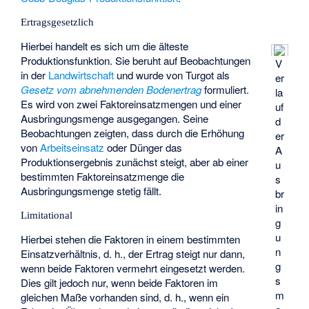
Ertragsgesetzlich
Hierbei handelt es sich um die älteste
Produktionsfunktion. Sie beruht auf Beobachtungen
V
in der
Landwirtschaft
und wurde von Turgot als
er
Gesetz vom abnehmenden Bodenertrag
formuliert.
la
Es wird von zwei Faktoreinsatzmengen und einer
uf
Ausbringungsmenge ausgegangen. Seine
d
Beobachtungen zeigten, dass durch die Erhöhung
er
von
Arbeitseinsatz
oder Dünger das
A
Produktionsergebnis zunächst steigt, aber ab einer
u
bestimmten Faktoreinsatzmenge die
s
Ausbringungsmenge stetig fällt.
br
in
Limitational
g
u
Hierbei stehen die Faktoren in einem bestimmten
n
Einsatzverhältnis, d. h., der Ertrag steigt nur dann,
g
wenn beide Faktoren vermehrt eingesetzt werden.
s
Dies gilt jedoch nur, wenn beide Faktoren im
m
gleichen Maße vorhanden sind, d. h., wenn ein