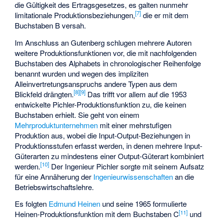
die Gültigkeit des Ertragsgesetzes, es galten nunmehr
[
7
]
limitationale Produktionsbeziehungen,
die er mit dem
Buchstaben B versah.
Im Anschluss an Gutenberg schlugen mehrere Autoren
weitere Produktionsfunktionen vor, die mit nachfolgenden
Buchstaben des Alphabets in chronologischer Reihenfolge
benannt wurden und wegen des impliziten
Alleinvertretungsanspruchs andere Typen aus dem
[
8
]
[
9
]
Blickfeld drängten.
Das trifft vor allem auf die 1953
entwickelte
Pichler-Produktionsfunktion
zu, die keinen
Buchstaben erhielt. Sie geht von einem
Mehrproduktunternehmen
mit einer mehrstufigen
Produktion aus, wobei die Input-Output-Beziehungen in
Produktionsstufen erfasst werden, in denen mehrere Input-
Güterarten zu mindestens einer Output-Güterart kombiniert
[
10
]
werden.
Der Ingenieur Pichler sorgte mit seinem Aufsatz
für eine Annäherung der
Ingenieurwissenschaften
an die
Betriebswirtschaftslehre.
Es folgten
Edmund Heinen
und seine 1965 formulierte
[
11
]
Heinen-Produktionsfunktion
mit dem Buchstaben C
und