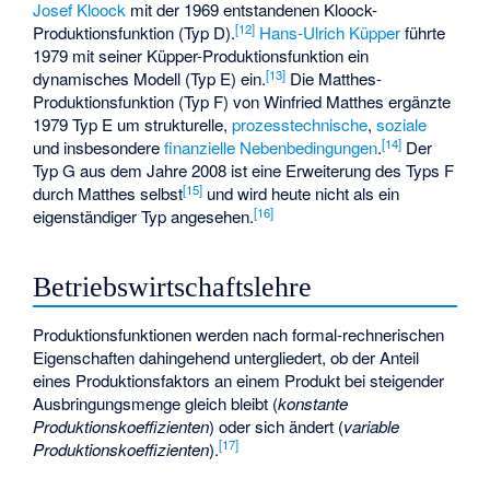
Josef Kloock
mit der 1969 entstandenen
Kloock-
[
12
]
Produktionsfunktion
(Typ D).
Hans-Ulrich Küpper
führte
1979 mit seiner
Küpper-Produktionsfunktion
ein
[
13
]
dynamisches Modell (Typ E) ein.
Die
Matthes-
Produktionsfunktion
(Typ F) von
Winfried Matthes
ergänzte
1979 Typ E um strukturelle,
prozesstechnische
,
soziale
[
14
]
und insbesondere
finanzielle
Nebenbedingungen
.
Der
Typ G aus dem Jahre 2008 ist eine Erweiterung des Typs F
[
15
]
durch Matthes selbst
und wird heute nicht als ein
[
16
]
eigenständiger Typ angesehen.
Betriebswirtschaftslehre
Produktionsfunktionen werden nach formal-rechnerischen
Eigenschaften dahingehend untergliedert, ob der Anteil
eines Produktionsfaktors an einem Produkt bei steigender
Ausbringungsmenge
gleich bleibt (
konstante
Produktionskoeffizienten
) oder sich ändert (
variable
[
17
]
Produktionskoeffizienten
).