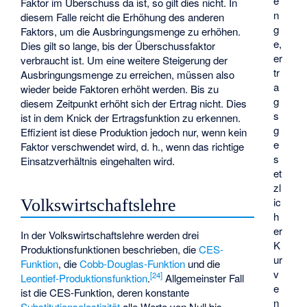
e
Faktor im Überschuss da ist, so gilt dies nicht. In
n
diesem Falle reicht die Erhöhung des anderen
g
Faktors, um die Ausbringungsmenge zu erhöhen.
e,
Dies gilt so lange, bis der Überschussfaktor
er
verbraucht ist. Um eine weitere Steigerung der
tr
Ausbringungsmenge zu erreichen, müssen also
a
wieder beide Faktoren erhöht werden. Bis zu
g
diesem Zeitpunkt erhöht sich der Ertrag nicht. Dies
s
ist in dem Knick der Ertragsfunktion zu erkennen.
g
Effizient ist diese Produktion jedoch nur, wenn kein
e
Faktor verschwendet wird, d. h., wenn das richtige
s
Einsatzverhältnis eingehalten wird.
et
zl
ic
Volkswirtschaftslehre
h
er
In der Volkswirtschaftslehre werden drei
K
Produktionsfunktionen beschrieben, die
CES-
ur
Funktion
, die
Cobb-Douglas-Funktion
und die
v
[
24
]
Leontief-Produktionsfunktion
.
Allgemeinster Fall
e
ist die CES-Funktion, deren konstante
n
Substitutionselastizität
alle Werte von Null bis