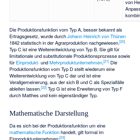
von He
Anpas
kombini
Die
Produktionsfunktion vom Typ A
, besser bekannt als
Ertragsgesetz, wurde durch
Johann Heinrich von Thünen
[
20
]
1842 statistisch in der Agrarproduktion nachgewiesen.
Typ C ist eine Weiterentwicklung von Typ B. Sie gilt für
limitationale und substitutionale Produktionsprozesse sowie
[
21
]
für
Einprodukt-
und
Mehrproduktunternehmen
.
Die
Produktionsfunktion vom Typ D stellt wiederum eine
Weiterentwicklung von Typ C dar und ist eine
Verallgemeinerung, aus der sich B und C als Spezialfälle
[
22
]
ableiten lassen.
Typ G ist eine Erweiterung von Typ F
durch Matthes und kein eigenständiger Typ.
Mathematische Darstellung
Da es sich bei der Produktionsfunktion um eine
mathematische Funktion
handelt, gilt formal im
[
23
]
Einproduktunternehmen: