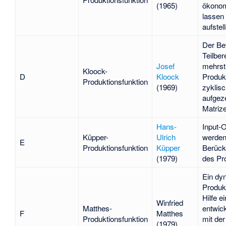
(1965)
ökonom
lassen 
aufstel
Der Bet
Teilber
Josef
mehrst
Kloock-
D
Kloock
Produk
Produktionsfunktion
(1969)
zyklis
aufgeze
Matrize
Hans-
Input-
Küpper-
Ulrich
werden
E
Produktionsfunktion
Küpper
Berück
(1979)
des Pr
Ein dy
Produk
Hilfe e
Winfried
Matthes-
entwick
F
Matthes
Produktionsfunktion
mit der
(1979)