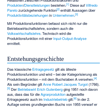
Relationen zwischen Produktionsfaktoren und
[
1
]
Produkten
/
Dienstleistungen
bestehen.
Diese auf
Vilfredo
[
2
]
Pareto
zurückgehende Funktion
enthält Aussagen über
[
3
]
Produktivitätsbeziehungen
in
Unternehmen
.
Mit Produktionsfunktionen befasst sich nicht nur die
Betriebswirtschaftslehre, sondern auch die
Volkswirtschaftslehre
. Technisch wird die
Produktionsfunktion mit einer
Input-Output-Analyse
ermittelt.
Entstehungsgeschichte
Das klassische
Ertragsgesetz
gilt als älteste
Produktionsfunktion und wird – bei der Kategorisierung als
[
4
]
Produktionsfunktion – mit dem Buchstaben A versehen.
Als sein Begründer gilt
Anne Robert Jacques Turgot
(1766).
[
5
]
Der
Betriebswirt
Erich Gutenberg
ging 1951 noch davon
aus, dass das für die
Agrarproduktion
aufgestellte
[
6
]
Ertragsgesetz auch im
Industriebetrieb
gilt.
In der 2.
Auflage seines grundlegenden Buchs von 1955 verwarf er