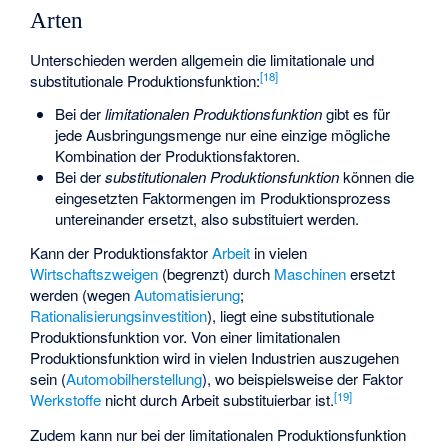
Arten
Unterschieden werden allgemein die limitationale und
[
18
]
substitutionale Produktionsfunktion:
Bei der
limitationalen Produktionsfunktion
gibt es für
jede Ausbringungsmenge nur eine einzige mögliche
Kombination der Produktionsfaktoren.
Bei der
substitutionalen Produktionsfunktion
können die
eingesetzten Faktormengen im Produktionsprozess
untereinander ersetzt, also substituiert werden.
Kann der Produktionsfaktor
Arbeit
in vielen
Wirtschaftszweigen
(begrenzt) durch
Maschinen
ersetzt
werden (wegen
Automatisierung
;
Rationalisierungsinvestition
), liegt eine substitutionale
Produktionsfunktion vor. Von einer limitationalen
Produktionsfunktion wird in vielen Industrien auszugehen
sein (
Automobilherstellung
), wo beispielsweise der Faktor
[
19
]
Werkstoffe
nicht durch Arbeit substituierbar ist.
Zudem kann nur bei der limitationalen Produktionsfunktion