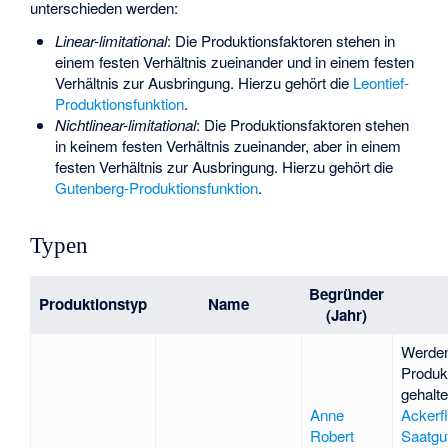
unterschieden werden:
Linear-limitational
: Die Produktionsfaktoren stehen in
einem festen Verhältnis zueinander und in einem festen
Verhältnis zur Ausbringung. Hierzu gehört die
Leontief-
Produktionsfunktion
.
Nichtlinear-limitational
: Die Produktionsfaktoren stehen
in keinem festen Verhältnis zueinander, aber in einem
festen Verhältnis zur Ausbringung. Hierzu gehört die
Gutenberg-Produktionsfunktion
.
Typen
Begründer
Produktionstyp
Name
(Jahr)
Werden
Produk
gehalt
Anne
Ackerf
Robert
Saatgu