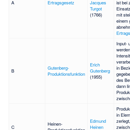
A
Ertragsgesetz
Jacques
ist be
Turgot
Einsat
(1766)
mit ste
einem 
abneh
Ertrag
Input-
werden 
Intensi
verarb
Erich
Gutenberg-
in Bezi
B
Gutenberg
Produktionsfunktion
gegebe
(1955)
des Bet
dann li
Produ
zwisch
Produk
in Ele
Edmund
zerlegt
Heinen-
C
Heinen
zwisch
Produktionsfunktion