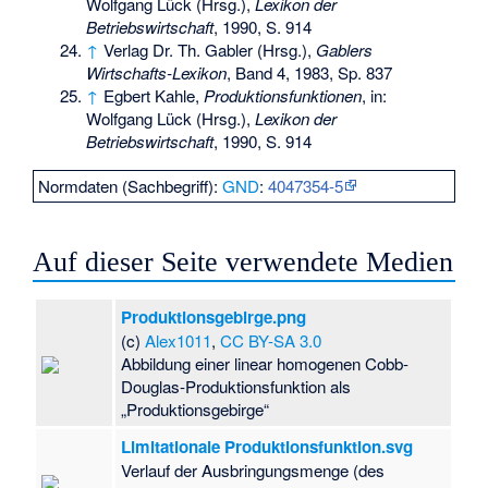
Wolfgang Lück (Hrsg.),
Lexikon der
Betriebswirtschaft
, 1990, S. 914
↑
Verlag Dr. Th. Gabler (Hrsg.),
Gablers
Wirtschafts-Lexikon
, Band 4, 1983, Sp. 837
↑
Egbert Kahle,
Produktionsfunktionen
, in:
Wolfgang Lück (Hrsg.),
Lexikon der
Betriebswirtschaft
, 1990, S. 914
Normdaten (Sachbegriff):
GND
:
4047354-5
Auf dieser Seite verwendete Medien
Produktionsgebirge.png
(c)
Alex1011
,
CC BY-SA 3.0
Abbildung einer linear homogenen Cobb-
Douglas-Produktionsfunktion als
„Produktionsgebirge“
Limitationale Produktionsfunktion.svg
Verlauf der Ausbringungsmenge (des