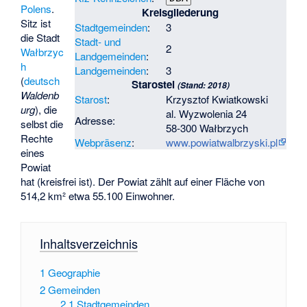
Polens
.
Kreisgliederung
Sitz ist
Stadtgemeinden
:
3
die Stadt
Stadt- und
2
Wałbrzyc
Landgemeinden
:
h
Landgemeinden
:
3
(
deutsch
Starostei
(Stand: 2018)
Waldenb
Starost
:
Krzysztof Kwiatkowski
urg
), die
al. Wyzwolenia 24
Adresse:
selbst die
58-300 Wałbrzych
Rechte
Webpräsenz
:
www.powiatwalbrzyski.pl
eines
Powiat
hat (kreisfrei ist). Der Powiat zählt auf einer Fläche von
514,2 km² etwa 55.100 Einwohner.
Inhaltsverzeichnis
1
Geographie
2
Gemeinden
2.1
Stadtgemeinden