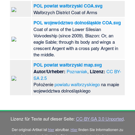
POL powiat wałbrzyski COA.svg
Wałbrzych District Coat of Arms
POL województwo dolnośląskie COA.svg
Coat of arms of the Lower Silesian
Voivodeship (since 2009). Blazon: Or, an
eagle Sable; through its body and wings a
crescent Argent with a cross paty Argent in
the middle.
POL powiat wałbrzyski map.svg
Autor/Urheber:
Poznaniak
,
Lizenz:
CC BY-
SA 2.5
Położenie
powiatu wałbrzyskiego
na mapie
województwa dolnośląskiego
Lizenz für Texte auf dieser Seite:
CC-BY-SA 3.0 Unported
.
Der original-Artikel ist
hier
abrufbar.
Hier
finden Sie Informationen zu