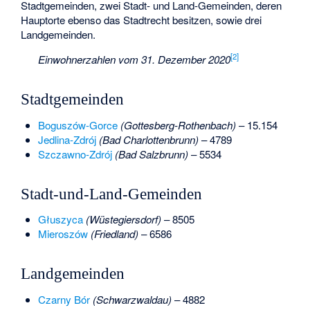
Stadtgemeinden, zwei Stadt- und Land-Gemeinden, deren
Hauptorte ebenso das Stadtrecht besitzen, sowie drei
Landgemeinden.
[2]
Einwohnerzahlen vom 31. Dezember 2020
Stadtgemeinden
Boguszów-Gorce
(Gottesberg-Rothenbach)
– 15.154
Jedlina-Zdrój
(Bad Charlottenbrunn)
– 4789
Szczawno-Zdrój
(Bad Salzbrunn)
– 5534
Stadt-und-Land-Gemeinden
Głuszyca
(Wüstegiersdorf)
– 8505
Mieroszów
(Friedland)
– 6586
Landgemeinden
Czarny Bór
(Schwarzwaldau)
– 4882