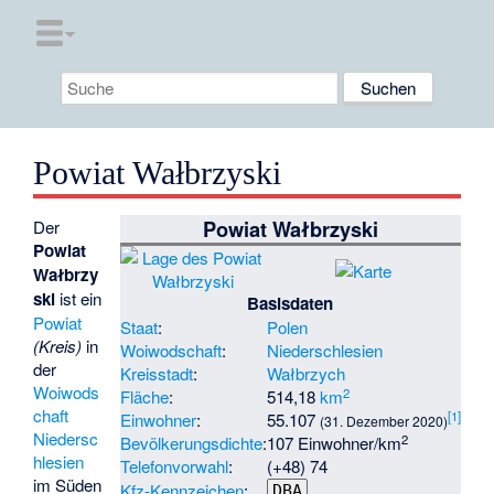
Powiat Wałbrzyski
Powiat Wałbrzyski
Der
Powiat
Wałbrzy
ski
ist ein
Basisdaten
Powiat
Staat
:
Polen
(Kreis)
in
Woiwodschaft
:
Niederschlesien
der
Kreisstadt
:
Wałbrzych
Woiwods
2
Fläche
:
514,18
km
chaft
[1]
Einwohner
:
55.107
(31. Dezember 2020)
Niedersc
2
Bevölkerungsdichte
:
107 Einwohner/km
hlesien
Telefonvorwahl
:
(+48) 74
im Süden
Kfz-Kennzeichen
:
DBA