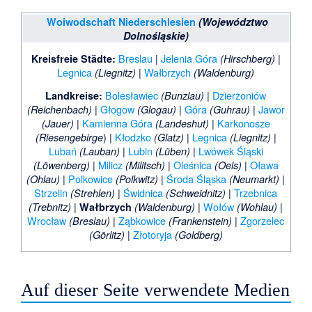
Woiwodschaft Niederschlesien
(Województwo
Dolnośląskie)
Breslau
|
Jelenia Góra
|
Kreisfreie Städte:
(Hirschberg)
Legnica
|
Wałbrzych
(Liegnitz)
(Waldenburg)
Bolesławiec
|
Dzierżoniów
Landkreise:
(Bunzlau)
|
Głogow
|
Góra
|
Jawor
(Reichenbach)
(Glogau)
(Guhrau)
|
Kamienna Góra
|
Karkonosze
(Jauer)
(Landeshut)
) |
Kłodzko
|
Legnica
|
(Riesengebirge
(Glatz)
(Liegnitz)
Lubań
|
Lubin
|
Lwówek Śląski
(Lauban)
(Lüben)
|
Milicz
|
Oleśnica
|
Oława
(Löwenberg)
(Militsch)
(Oels)
|
Polkowice
|
Środa Śląska
|
(Ohlau)
(Polkwitz)
(Neumarkt)
Strzelin
|
Świdnica
|
Trzebnica
(Strehlen)
(Schweidnitz)
|
|
Wołów
|
(Trebnitz)
Wałbrzych
(Waldenburg)
(Wohlau)
Wrocław
|
Ząbkowice
|
Zgorzelec
(Breslau)
(Frankenstein)
|
Złotoryja
(Görlitz)
(Goldberg)
Auf dieser Seite verwendete Medien