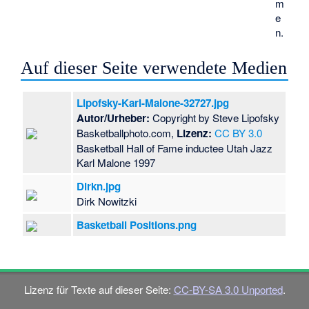
m
e
n.
Auf dieser Seite verwendete Medien
Lipofsky-Karl-Malone-32727.jpg
Autor/Urheber:
Copyright by Steve Lipofsky
Basketballphoto.com,
Lizenz:
CC BY 3.0
Basketball Hall of Fame inductee Utah Jazz
Karl Malone 1997
Dirkn.jpg
Dirk Nowitzki
Basketball Positions.png
Lizenz für Texte auf dieser Seite:
CC-BY-SA 3.0 Unported
.