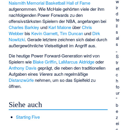
w
Naismith Memorial Basketball Hall of Fame
ir
aufgenommen. Wie McHale gehörten viele der ihm
d
nachfolgenden Power Forwards zu den
te
offensivstärksten Spielern der NBA, angefangen bei
il
Charles Barkley
und
Karl Malone
über
Chris
s
Webber
bis
Kevin Garnett
,
Tim Duncan
und
Dirk
al
Nowitzki
. Gerade letztere zeichnen sich dabei durch
s
außergewöhnliche Vielseitigkeit im Angriff aus.
„
Die heutige Power Forward-Generation wird von
S
Spielern wie
Blake Griffin
,
LaMarcus Aldridge
oder
tr
Anthony Davis
geprägt, die neben den traditionellen
et
Aufgaben eines
Vierers
auch regelmäßige
c
Distanzwürfe
nehmen, um so das Spielfeld zu
h
öffnen.
fo
ur
“
Siehe auch
b
e
Starting Five
z
ei
c