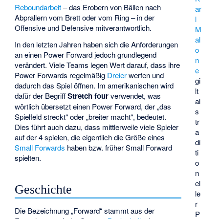
Reboundarbeit
– das Erobern von Bällen nach
ar
Abprallern vom Brett oder vom Ring – in der
l
Offensive und Defensive mitverantwortlich.
M
al
In den letzten Jahren haben sich die Anforderungen
o
an einen Power Forward jedoch grundlegend
n
verändert. Viele Teams legen Wert darauf, dass ihre
e
Power Forwards regelmäßig
Dreier
werfen und
gi
dadurch das Spiel öffnen. Im amerikanischen wird
lt
dafür der Begriff
Stretch four
verwendet, was
al
wörtlich übersetzt einen Power Forward, der „das
s
Spielfeld streckt“ oder „breiter macht“, bedeutet.
tr
Dies führt auch dazu, dass mittlerweile viele Spieler
a
auf der 4 spielen, die eigentlich die Größe eines
di
Small Forwards
haben bzw. früher Small Forward
ti
spielten.
o
n
el
Geschichte
le
r
Die Bezeichnung „Forward“ stammt aus der
P