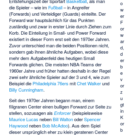
Entstehungszeit der Sportart
Basketball
, als man
o
die Spieler – wie im
Fußball
– in Angreifer
w
(Forwards) und Verteidiger (Guards) einteilte. Der
er
Forward war hauptsächlich für das Punkten
F
zuständig und zwar in erster Linie durch Ziehen zum
or
Korb. Die Einteilung in Small- und Power Forward
w
existiert in dieser Form erst seit den 1970er Jahren.
ar
Zuvor unterschied man die beiden Positionen nicht,
d,
sondern gab ihnen ähnliche Aufgaben, wobei diese
d
mehr dem Aufgabenfeld des heutigen Small
er
Forwards glichen. Die meisten NBA-Teams der
b
1960er Jahre und früher hatten deshalb in der Regel
e
zwei sehr ähnliche Spieler auf der 3 und 4, wie zum
v
Beispiel die
Philadelphia 76ers
mit
Chet Walker
und
or
Billy Cunningham
.
z
u
Seit den 1970er Jahren begann man, einem
gt
filigranen Center einen bulligen Forward zur Seite zu
in
stellen, sozusagen als
Enforcer
(beispielsweise
K
Maurice Lucas
neben
Bill Walton
oder
Spencer
or
Haywood
neben
Bob McAdoo
). Aus dem Spiel
b
dieser ursprünglich eher zu klein geratenen Center