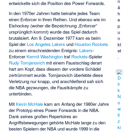
n
entwickelte sich die Position des Power Forwards.
ä
In den 1970er Jahren hatte beinahe jedes Team
h
einen Enforcer in ihren Reihen. Und ebenso wie im
e
Eishockey (woher die Bezeichnung „Enforcer“
p
ursprünglich kommt) wurde das Spiel dadurch
u
brutalisiert. Am 9. Dezember 1977 kam es beim
n
Spiel der
Los Angeles Lakers
und
Houston Rockets
kt
zu einem einschneidenden Ereignis:
Lakers
-
et
Enforcer
Kermit Washington
traf
Rockets
-Spieler
.
Rudy Tomjanovich
mit einem Faustschlag derart
hart am Kopf, dass diesem der vordere Schädel
zertrümmert wurde. Tomjanovich überlebte diese
D
Verletzung nur knapp, und anschließend sah sich
ir
die NBA gezwungen, die Faustkämpfe zu
k
unterbinden.
N
o
Mit
Kevin McHale
kam am Anfang der 1980er Jahre
w
der Prototyp eines Power Forwards in die NBA.
it
Dank seines großen Repertoires an
z
Angriffsbewegungen gehörte McHale lange zu den
ki
besten Spielern der NBA und wurde 1999 in die