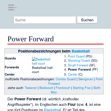
Power Forward
Positionsbezeichnungen beim
Basketball
1.
Point Guard
(PG)
Guards
2.
Shooting Guard
(SG)
3.
Small Forward
(SF)
Forwards
Basketball half-
4.
(PF)
Power Forward
court
5.
Center
(C)
Center
Combo Guard
|
Swingman
|
Point
inoffizielle Positionsbezeichnungen:
Forward
Tweener
|
Backcourt
|
Frontcourt
|
Starting Five
|
Sixth
siehe auch:
Man
Der
Power Forward
(dt. wörtlich „kraftvoller
Angriffsspieler“), im Englischen auch
Four
bzw.
4
, ist eine
von fünf Positionen im
Basketball
. Er ist Teil des