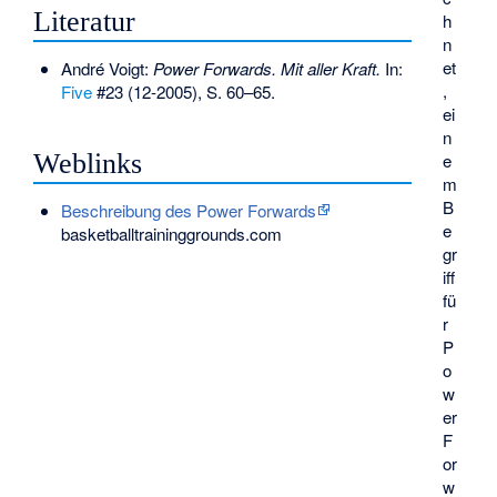
Literatur
h
n
et
André Voigt:
Power Forwards. Mit aller Kraft.
In:
,
Five
#23 (12-2005), S. 60–65.
ei
n
Weblinks
e
m
B
Beschreibung des Power Forwards
e
basketballtraininggrounds.com
gr
iff
fü
r
P
o
w
er
F
or
w