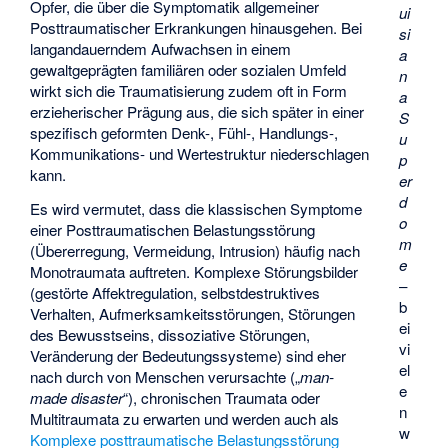
Opfer, die über die Symptomatik allgemeiner
ui
Posttraumatischer Erkrankungen hinausgehen. Bei
si
langandauerndem Aufwachsen in einem
a
gewaltgeprägten familiären oder sozialen Umfeld
n
wirkt sich die Traumatisierung zudem oft in Form
a
erzieherischer Prägung aus, die sich später in einer
S
spezifisch geformten Denk-, Fühl-, Handlungs-,
u
Kommunikations- und Wertestruktur niederschlagen
p
kann.
er
d
Es wird vermutet, dass die klassischen Symptome
o
einer Posttraumatischen Belastungsstörung
m
(Übererregung, Vermeidung, Intrusion) häufig nach
e
Monotraumata
auftreten. Komplexe Störungsbilder
–
(gestörte Affektregulation, selbstdestruktives
b
Verhalten, Aufmerksamkeitsstörungen, Störungen
ei
des Bewusstseins, dissoziative Störungen,
vi
Veränderung der Bedeutungssysteme) sind eher
el
nach durch von Menschen verursachte („
man-
e
made disaster
“), chronischen Traumata oder
n
Multitraumata
zu erwarten und werden auch als
w
Komplexe posttraumatische Belastungsstörung