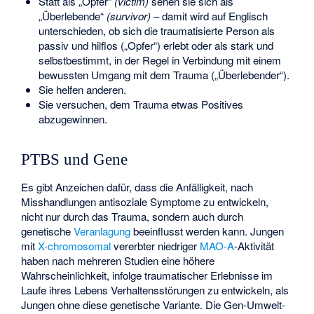
Statt als „Opfer“
(victim)
sehen sie sich als
„Überlebende“
(survivor)
– damit wird auf Englisch
unterschieden, ob sich die traumatisierte Person als
passiv und hilflos („Opfer“) erlebt oder als stark und
selbstbestimmt, in der Regel in Verbindung mit einem
bewussten Umgang mit dem Trauma („Überlebender“).
Sie helfen anderen.
Sie versuchen, dem Trauma etwas Positives
abzugewinnen.
PTBS und Gene
Es gibt Anzeichen dafür, dass die Anfälligkeit, nach
Misshandlungen
antisoziale Symptome
zu entwickeln,
nicht nur durch das Trauma, sondern auch durch
genetische
Veranlagung
beeinflusst werden kann. Jungen
mit
X-chromosomal
vererbter niedriger
MAO-A
-Aktivität
haben nach mehreren Studien eine höhere
Wahrscheinlichkeit, infolge traumatischer Erlebnisse im
Laufe ihres Lebens Verhaltensstörungen zu entwickeln, als
Jungen ohne diese genetische Variante. Die Gen-Umwelt-