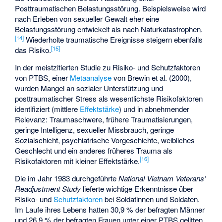
Posttraumatischen Belastungsstörung. Beispielsweise wird
nach Erleben von sexueller Gewalt eher eine
Belastungsstörung entwickelt als nach Naturkatastrophen.
[
14
]
Wiederholte traumatische Ereignisse steigern ebenfalls
[
15
]
das Risiko.
In der meistzitierten Studie zu Risiko- und Schutzfaktoren
von PTBS, einer
Metaanalyse
von Brewin et al. (2000),
wurden Mangel an sozialer Unterstützung und
posttraumatischer Stress als wesentlichste Risikofaktoren
identifiziert (mittlere
Effektstärke
) und in abnehmender
Relevanz: Traumaschwere, frühere Traumatisierungen,
geringe Intelligenz, sexueller Missbrauch, geringe
Sozialschicht, psychiatrische Vorgeschichte, weibliches
Geschlecht und ein anderes früheres Trauma als
[
16
]
Risikofaktoren mit kleiner Effektstärke.
Die im Jahr 1983 durchgeführte
National Vietnam Veterans’
Readjustment Study
lieferte wichtige Erkenntnisse über
Risiko- und
Schutzfaktoren
bei Soldatinnen und Soldaten.
Im Laufe ihres Lebens hatten 30,9 % der befragten Männer
und 26,9 % der befragten Frauen unter einer PTBS gelitten.