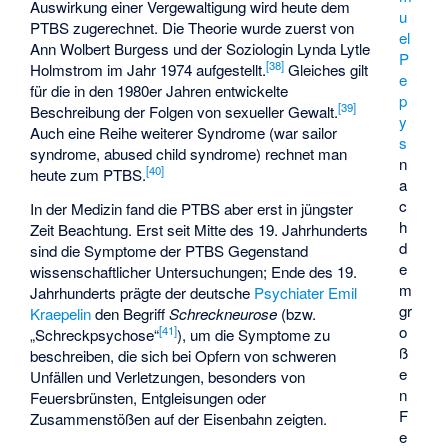
Auswirkung einer Vergewaltigung wird heute dem
u
PTBS zugerechnet. Die Theorie wurde zuerst von
el
Ann Wolbert Burgess
und der Soziologin Lynda Lytle
P
[
38
]
Holmstrom im Jahr 1974 aufgestellt.
Gleiches gilt
e
für die in den 1980er Jahren entwickelte
p
[
39
]
Beschreibung der Folgen von sexueller Gewalt.
y
Auch eine Reihe weiterer Syndrome (war sailor
s
syndrome, abused child syndrome) rechnet man
n
[
40
]
heute zum PTBS.
a
c
In der Medizin fand die PTBS aber erst in jüngster
h
Zeit Beachtung. Erst seit Mitte des 19. Jahrhunderts
d
sind die Symptome der PTBS Gegenstand
e
wissenschaftlicher Untersuchungen; Ende des 19.
m
Jahrhunderts prägte der deutsche
Psychiater
Emil
gr
Kraepelin
den Begriff
Schreckneurose
(bzw.
o
[
41
]
„Schreckpsychose“
), um die Symptome zu
ß
beschreiben, die sich bei Opfern von schweren
e
Unfällen und Verletzungen, besonders von
n
Feuersbrünsten, Entgleisungen oder
F
Zusammenstößen auf der Eisenbahn zeigten.
e