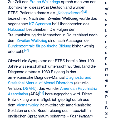
Zur Zeit des
Ersten Weltkriegs
sprach man von der
u
„bomb-shell disease“; in Deutschland wurden
er
[
42
]
PTBS-Patienten damals als „
Kriegszitterer
“
v
bezeichnet. Nach dem Zweiten Weltkrieg wurde das
o
sogenannte
KZ-Syndrom
bei Überlebenden des
n
Holocaust
beschrieben. Die Folgen der
L
Traumatisierung der Menschen in Deutschland nach
o
dem
Zweiten Weltkrieg
sind nach Aussagen der
n
Bundeszentrale für politische Bildung
bisher wenig
d
[
43
]
erforscht.
o
n
Obwohl die Symptome der PTBS bereits über 100
u
Jahre wissenschaftlich untersucht wurden, fand die
nt
Diagnose erstmals 1980 Eingang in das
er
amerikanische Diagnose-Manual
Diagnostic and
ei
Statistical Manual of Mental Disorders
(aktuelle
n
Version:
DSM-5
), das von der
American Psychiatric
er
[
44
]
Association
(APA)
herausgegeben wird. Diese
P
Entwicklung war maßgeblich geprägt durch aus
T
dem
Vietnamkrieg
heimkehrende amerikanische
B
Soldaten und die Beschreibung des – speziell im
S
englischen Sprachraum bekannte –
Post Vietnam