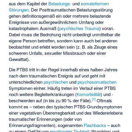
aus dem Kapitel der
Belastungs-
und
somatoformen
Störungen
. Der Posttraumatischen Belastungsstörung
gehen definitionsgemäß ein oder mehrere belastende
Ereignisse von außergewöhnlichem Umfang oder
katastrophalem Ausmaß (
psychisches Trauma
) voran.
Dabei muss die Bedrohung nicht unbedingt unmittelbar die
eigene Person betreffen, sondern kann auch bei anderen
beobachtet und erlebt worden sein (z. B. als Zeuge eines
schweren Unfalls, sexueller Missbrauch oder einer
Gewalttat).
Die PTBS tritt in der Regel innerhalb eines halben Jahres
nach dem traumatischen Ereignis auf und geht mit
unterschiedlichen
psychischen
und
psychosomatischen
Symptomen einher. Häufig treten im Verlauf einer PTBS
noch weitere Begleiterkrankungen (
Komorbidität
) und -
[
1
]
beschwerden auf (in bis zu 90 % der Fälle).
Oftmals
kommt es – neben den typischen PTBS-Grundsymptomen
einer vegetativen Übererregbarkeit und des Wiedererlebens
traumatischer Erinnerungen (oder von
Erinnerungsfragmenten), sogenannten
Flashbacks
– auch
zu einem Gefühl von
emotionaler Taubheit
(Numbing)
und