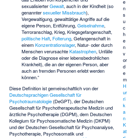
e
sexualisierter
Gewalt
, auch in der Kindheit (so
n
genannter
sexueller Missbrauch
),
s
Vergewaltigung, gewalttätige Angriffe auf die
u
eigene Person, Entführung,
Geiselnahme
,
c
Terroranschlag, Krieg, Kriegsgefangenschaft,
h
politische Haft
,
Folterung
, Gefangenschaft in
e
einem
Konzentrationslager
, Natur- oder durch
n
Menschen verursachte
Katastrophen
, Unfälle
v
oder die Diagnose einer lebensbedrohlichen
or
Krankheit), die an der eigenen Person, aber
d
auch an fremden Personen erlebt werden
e
können.“
m
H
Diese Definition ist gemeinschaftlich von der
ur
Deutschsprachigen Gesellschaft für
ri
Psychotraumatologie
(DeGPT), der Deutschen
k
Gesellschaft für Psychotherapeutische Medizin und
a
ärztliche Psychotherapie (DGPM), dem Deutschen
n
Kollegium für Psychosomatische Medizin (DKPM)
K
und der Deutschen Gesellschaft für Psychoanalyse,
at
Psychotherapie, Psychosomatik und
ri