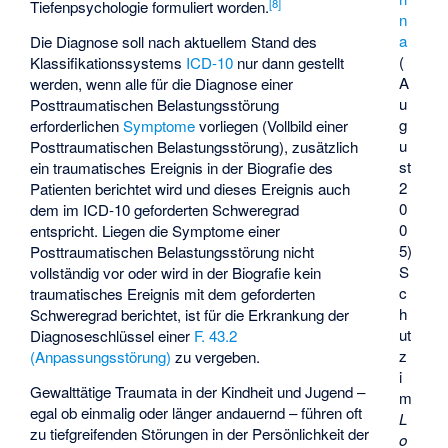
[
8
]
Tiefenpsychologie formuliert worden.
n
a
Die Diagnose soll nach aktuellem Stand des
(
Klassifikationssystems
ICD-10
nur dann gestellt
A
werden, wenn alle für die Diagnose einer
u
Posttraumatischen Belastungsstörung
g
erforderlichen
Symptome
vorliegen (Vollbild einer
u
Posttraumatischen Belastungsstörung), zusätzlich
st
ein traumatisches Ereignis in der Biografie des
2
Patienten berichtet wird und dieses Ereignis auch
0
dem im ICD-10 geforderten Schweregrad
0
entspricht. Liegen die Symptome einer
5)
Posttraumatischen Belastungsstörung nicht
S
vollständig vor oder wird in der Biografie kein
c
traumatisches Ereignis mit dem geforderten
h
Schweregrad berichtet, ist für die Erkrankung der
ut
Diagnoseschlüssel einer
F. 43.2
z
(Anpassungsstörung)
zu vergeben.
i
Gewalttätige Traumata in der Kindheit und Jugend –
m
egal ob einmalig oder länger andauernd – führen oft
L
zu tiefgreifenden Störungen in der Persönlichkeit der
o