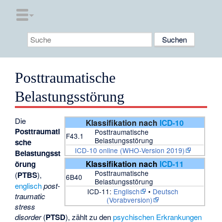
Posttraumatische
Belastungsstörung
Die
Klassifikation nach
ICD-10
Posttraumati
Posttraumatische
F43.1
Belastungsstörung
sche
ICD-10 online (WHO-Version 2019)
Belastungsst
Klassifikation nach
ICD-11
örung
Posttraumatische
(
PTBS
),
6B40
Belastungsstörung
englisch
post-
ICD-11:
Englisch
•
Deutsch
traumatic
(Vorabversion)
stress
disorder
(
PTSD
), zählt zu den
psychischen Erkrankungen