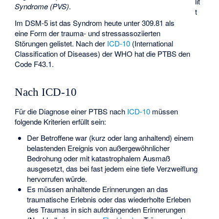
lit
Syndrome (PVS)
.
t
Im DSM-5 ist das Syndrom heute unter 309.81 als
eine Form der trauma- und stressassoziierten
Störungen gelistet. Nach der
ICD-10
(International
Classification of Diseases) der WHO hat die PTBS den
Code F43.1.
Nach ICD-10
Für die Diagnose einer PTBS nach
ICD-10
müssen
folgende Kriterien erfüllt sein:
Der Betroffene war (kurz oder lang anhaltend) einem
belastenden Ereignis von außergewöhnlicher
Bedrohung oder mit katastrophalem Ausmaß
ausgesetzt, das bei fast jedem eine tiefe Verzweiflung
hervorrufen würde.
Es müssen anhaltende Erinnerungen an das
traumatische Erlebnis oder das wiederholte Erleben
des Traumas in sich aufdrängenden Erinnerungen