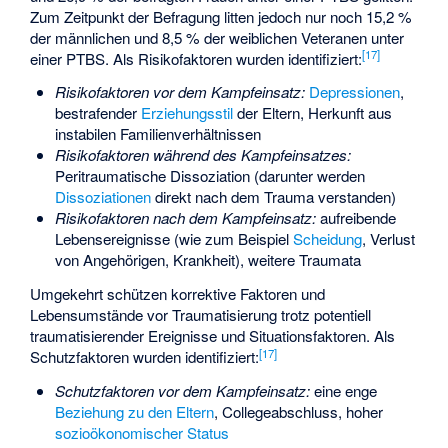
Zum Zeitpunkt der Befragung litten jedoch nur noch 15,2 %
der männlichen und 8,5 % der weiblichen Veteranen unter
[
17
]
einer PTBS. Als Risikofaktoren wurden identifiziert:
Risikofaktoren vor dem Kampfeinsatz:
Depressionen
,
bestrafender
Erziehungsstil
der Eltern, Herkunft aus
instabilen Familienverhältnissen
Risikofaktoren während des Kampfeinsatzes:
Peritraumatische Dissoziation
(darunter werden
Dissoziationen
direkt nach dem Trauma verstanden)
Risikofaktoren nach dem Kampfeinsatz:
aufreibende
Lebensereignisse (wie zum Beispiel
Scheidung
, Verlust
von Angehörigen, Krankheit), weitere Traumata
Umgekehrt schützen korrektive Faktoren und
Lebensumstände vor Traumatisierung trotz potentiell
traumatisierender Ereignisse und Situationsfaktoren. Als
[
17
]
Schutzfaktoren wurden identifiziert:
Schutzfaktoren vor dem Kampfeinsatz:
eine enge
Beziehung zu den Eltern
, Collegeabschluss, hoher
sozioökonomischer Status