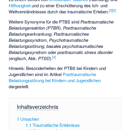
Hilflosigkeit
und zu einer Erschütterung des Ich- und
[
2
]
[
3
]
Weltverständnisses durch das traumatische Erleben.
Weitere Synonyme für die PTBS sind
Posttraumatische
Belastungsreaktion (PTBR)
,
Posttraumatische
Belastungserkrankung
,
Posttraumatisches
Belastungssyndrom
,
Psychotraumatische
Belastungsstörung
,
basales psychotraumatisches
Belastungssyndrom
oder
posttraumatic stress disorder
[
4
]
(englisch, Abk.
PTSD
).
Hinweis: Besonderheiten der PTBS bei Kindern und
Jugendlichen sind im Artikel
Posttraumatische
Belastungsstörung bei Kindern und Jugendlichen
dargestellt.
Inhaltsverzeichnis
1
Ursachen
1.1
Traumatische Erlebnisse