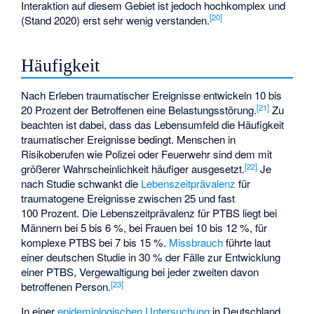
Interaktion auf diesem Gebiet ist jedoch hochkomplex und
[
20
]
(Stand 2020) erst sehr wenig verstanden.
Häufigkeit
Nach Erleben traumatischer Ereignisse entwickeln 10 bis
[
21
]
20 Prozent der Betroffenen eine Belastungsstörung.
Zu
beachten ist dabei, dass das Lebensumfeld die Häufigkeit
traumatischer Ereignisse bedingt. Menschen in
Risikoberufen wie Polizei oder Feuerwehr sind dem mit
[
22
]
größerer Wahrscheinlichkeit häufiger ausgesetzt.
Je
nach Studie schwankt die
Lebenszeitprävalenz
für
traumatogene Ereignisse zwischen 25 und fast
100 Prozent. Die Lebenszeitprävalenz für PTBS liegt bei
Männern bei 5 bis 6 %, bei Frauen bei 10 bis 12 %, für
komplexe PTBS bei 7 bis 15 %.
Missbrauch
führte laut
einer deutschen Studie in 30 % der Fälle zur Entwicklung
einer PTBS, Vergewaltigung bei jeder zweiten davon
[
23
]
betroffenen Person.
In einer
epidemiologischen Untersuchung
in Deutschland