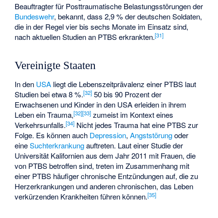
Beauftragter für Posttraumatische Belastungsstörungen der
Bundeswehr
, bekannt, dass 2,9 % der deutschen Soldaten,
die in der Regel vier bis sechs Monate im Einsatz sind,
[
31
]
nach aktuellen Studien an PTBS erkrankten.
Vereinigte Staaten
In den
USA
liegt die Lebenszeitprävalenz einer PTBS laut
[
32
]
Studien bei etwa 8 %.
50 bis 90 Prozent der
Erwachsenen und Kinder in den USA erleiden in ihrem
[
32
]
[
33
]
Leben ein Trauma,
zumeist im Kontext eines
[
34
]
Verkehrsunfalls.
Nicht jedes Trauma hat eine PTBS zur
Folge. Es können auch
Depression
,
Angststörung
oder
eine
Suchterkrankung
auftreten. Laut einer Studie der
Universität Kalifornien aus dem Jahr 2011 mit Frauen, die
von PTBS betroffen sind, treten im Zusammenhang mit
einer PTBS häufiger chronische Entzündungen auf, die zu
Herzerkrankungen und anderen chronischen, das Leben
[
35
]
verkürzenden Krankheiten führen können.