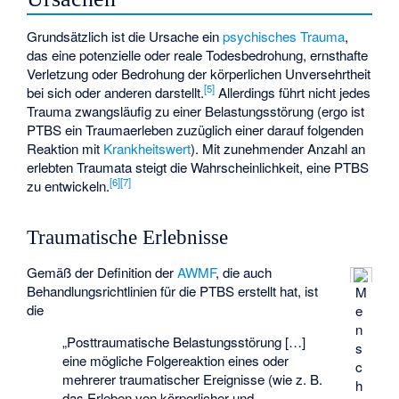
Grundsätzlich ist die Ursache ein
psychisches Trauma
,
das eine potenzielle oder reale Todesbedrohung, ernsthafte
Verletzung oder Bedrohung der körperlichen Unversehrtheit
[
5
]
bei sich oder anderen darstellt.
Allerdings führt nicht jedes
Trauma zwangsläufig zu einer Belastungsstörung (ergo ist
PTBS ein Traumaerleben zuzüglich einer darauf folgenden
Reaktion mit
Krankheitswert
). Mit zunehmender Anzahl an
erlebten Traumata steigt die Wahrscheinlichkeit, eine PTBS
[
6
]
[
7
]
zu entwickeln.
Traumatische Erlebnisse
Gemäß der Definition der
AWMF
, die auch
Behandlungsrichtlinien für die PTBS erstellt hat, ist
M
die
e
n
„Posttraumatische Belastungsstörung […]
s
eine mögliche Folgereaktion eines oder
c
mehrerer traumatischer Ereignisse (wie z. B.
h
das Erleben von körperlicher und