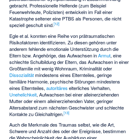
gebracht. Professionelle Helfende (zum Beispiel
Feuerwehrleute, Polizisten) entwickeln im Fall einer
Katastrophe seltener eine PTBS als Personen, die nicht
[
12
]
speziell geschult sind.
Egle et al. konnten eine Reihe von prätraumatischen
Risikofaktoren identifizieren. Zu diesen gehören unter
anderem fehlende emotionale Unterstützung durch die
Eltern bzw. Angehörige, das Aufwachsen in
Armut
, eine
schlechte Schulbildung der Eltern, das Aufwachsen in einer
Großfamilie mit wenig Wohnraum, Kriminalität oder
Dissozialität
mindestens eines Elternteiles, geringe
familiäre Harmonie, psychische Störungen mindestens
eines Elternteiles,
autoritäres
elterliches Verhalten,
Unehelichkeit
, Aufwachsen bei einer alleinerziehenden
Mutter oder einem alleinerziehenden Vater, geringer
Altersabstand zum nächsten Geschwister und schlechte
[
13
]
Kontakte zu Gleichaltrigen.
Auch die Merkmale des Traumas selbst, wie die Art,
Schwere und Anzahl des oder der Ereignisse, bestimmen
die Wahrscheinlichkeit der Ausbildung einer