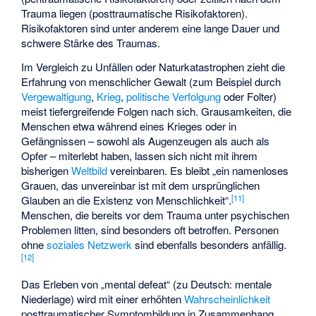
Trauma liegen (posttraumatische Risikofaktoren).
Risikofaktoren sind unter anderem eine lange Dauer und
schwere Stärke des Traumas.
Im Vergleich zu Unfällen oder Naturkatastrophen zieht die
Erfahrung von menschlicher Gewalt (zum Beispiel durch
Vergewaltigung
,
Krieg
,
politische Verfolgung
oder Folter)
meist tiefergreifende Folgen nach sich. Grausamkeiten, die
Menschen etwa während eines Krieges oder in
Gefängnissen – sowohl als Augenzeugen als auch als
Opfer – miterlebt haben, lassen sich nicht mit ihrem
bisherigen
Weltbild
vereinbaren. Es bleibt „ein namenloses
Grauen, das unvereinbar ist mit dem ursprünglichen
[
11
]
Glauben an die Existenz von Menschlichkeit“.
Menschen, die bereits vor dem Trauma unter psychischen
Problemen litten, sind besonders oft betroffen. Personen
ohne
soziales Netzwerk
sind ebenfalls besonders anfällig.
[
12
]
Das Erleben von „mental defeat“ (zu Deutsch: mentale
Niederlage) wird mit einer erhöhten
Wahrscheinlichkeit
posttraumatischer Symptombildung in Zusammenhang