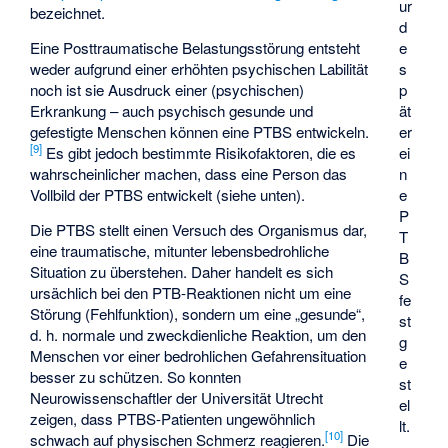
ur
bezeichnet.
d
Eine Posttraumatische Belastungsstörung entsteht
e
weder aufgrund einer erhöhten psychischen Labilität
s
noch ist sie Ausdruck einer (psychischen)
p
Erkrankung – auch psychisch gesunde und
ät
gefestigte Menschen können eine PTBS entwickeln.
er
[
9
]
Es gibt jedoch bestimmte Risikofaktoren, die es
ei
wahrscheinlicher machen, dass eine Person das
n
Vollbild der PTBS entwickelt (siehe unten).
e
P
Die PTBS stellt einen Versuch des Organismus dar,
T
eine traumatische, mitunter lebensbedrohliche
B
Situation zu überstehen. Daher handelt es sich
S
ursächlich bei den PTB-Reaktionen nicht um eine
fe
Störung (Fehlfunktion), sondern um eine „gesunde“,
st
d. h. normale und zweckdienliche Reaktion, um den
g
Menschen vor einer bedrohlichen Gefahrensituation
e
besser zu schützen. So konnten
st
Neurowissenschaftler der Universität Utrecht
el
zeigen, dass PTBS-Patienten ungewöhnlich
lt.
[
10
]
schwach auf physischen Schmerz reagieren.
Die