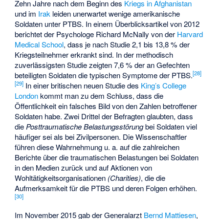
Zehn Jahre nach dem Beginn des
Kriegs in Afghanistan
und im
Irak
leiden unerwartet wenige amerikanische
Soldaten unter PTBS. In einem Überblicksartikel von 2012
berichtet der Psychologe Richard McNally von der
Harvard
Medical School
, dass je nach Studie 2,1 bis 13,8 % der
Kriegsteilnehmer erkrankt sind. In der methodisch
zuverlässigsten Studie zeigten 7,6 % der an Gefechten
[
28
]
beteiligten Soldaten die typischen Symptome der PTBS.
[
29
]
In einer britischen neuen Studie des
King’s College
London
kommt man zu dem Schluss, dass die
Öffentlichkeit ein falsches Bild von den Zahlen betroffener
Soldaten habe. Zwei Drittel der Befragten glaubten, dass
die
Posttraumatische Belastungsstörung
bei Soldaten viel
häufiger sei als bei Zivilpersonen. Die Wissenschaftler
führen diese Wahrnehmung u. a. auf die zahlreichen
Berichte über die traumatischen Belastungen bei Soldaten
in den Medien zurück und auf Aktionen von
Wohltätigkeitsorganisationen
(Charities)
, die die
Aufmerksamkeit für die PTBS und deren Folgen erhöhen.
[
30
]
Im November 2015 gab der Generalarzt
Bernd Mattiesen
,