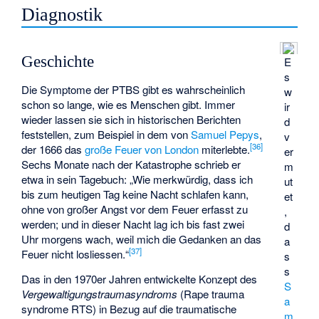
Diagnostik
Geschichte
E
s
Die Symptome der PTBS gibt es wahrscheinlich
w
schon so lange, wie es Menschen gibt. Immer
ir
wieder lassen sie sich in historischen Berichten
d
feststellen, zum Beispiel in dem von
Samuel Pepys
,
v
[
36
]
der 1666 das
große Feuer von London
miterlebte.
er
Sechs Monate nach der Katastrophe schrieb er
m
etwa in sein Tagebuch: „Wie merkwürdig, dass ich
ut
bis zum heutigen Tag keine Nacht schlafen kann,
et
ohne von großer Angst vor dem Feuer erfasst zu
,
werden; und in dieser Nacht lag ich bis fast zwei
d
Uhr morgens wach, weil mich die Gedanken an das
a
[
37
]
Feuer nicht losliessen.“
s
s
Das in den 1970er Jahren entwickelte Konzept des
S
Vergewaltigungstraumasyndroms
(Rape trauma
a
syndrome RTS) in Bezug auf die traumatische
m